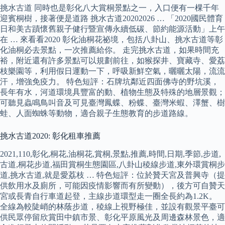
挑水古道 同時也是彰化八大賞桐景點之一，入口便有一棵千年
迎賓桐樹，接著便是道路 挑水古道20202026 … 「2020國民體育
日和美古蹟懷舊親子健行暨宣傳永續低碳、節約能源活動」上午
在 … 來看看2020 彰化油桐花祕境，包括八卦山、挑水古道等彰
化油桐必去景點，一次推薦給你。 走完挑水古道，如果時間充
裕，附近還有許多景點可以規劃前往，如猴探井、寶藏寺、愛荔
枝樂園等，利用假日運動一下，呼吸新鮮空氣，曬曬太陽，流流
汗，增強免疫力。 特色短評：石牌坑鄰近四面佛寺的野坑溪，
長年有水，河道環境具豐富的動、植物生態及特殊的地層景觀；
可聽見蟲鳴鳥叫音及可見臺灣鳳蝶、粉蝶、臺灣米蝦、澤蟹、樹
蛙、人面蜘蛛等動物，適合親子生態教育的步道路線。
挑水古道2020: 彰化租車推薦
2021,110,彰化,桐花,油桐花,賞桐,景點,推薦,時間,日期,季節,步道,
古道,桐花步道,福田賞桐生態園區,八卦山稜線步道,東外環賞桐步
道,挑水古道,就是愛荔枝 … 特色短評：位於贊天宮及普興寺（提
供飲用水及廁所，可能因疫情影響而有所變動），後方可自贊天
宮或長青自行車道起登，主線步道環型走一圈全長約為1.2K。
全線為較陡峭的林蔭步道，稜線上視野極佳，並設有觀景平臺可
供民眾停留欣賞田中鎮市景、彰化平原風光及周邊森林景色，適