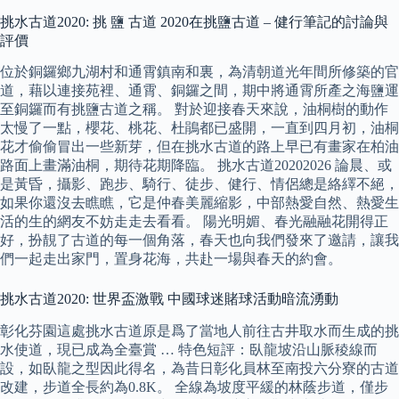
挑水古道2020: 挑 鹽 古道 2020在挑鹽古道 – 健行筆記的討論與
評價
位於銅鑼鄉九湖村和通霄鎮南和裏，為清朝道光年間所修築的官
道，藉以連接苑裡、通霄、銅鑼之間，期中將通霄所產之海鹽運
至銅鑼而有挑鹽古道之稱。 對於迎接春天來說，油桐樹的動作
太慢了一點，櫻花、桃花、杜鵑都已盛開，一直到四月初，油桐
花才偷偷冒出一些新芽，但在挑水古道的路上早已有畫家在柏油
路面上畫滿油桐，期待花期降臨。 挑水古道20202026 論晨、或
是黃昏，攝影、跑步、騎行、徒步、健行、情侶總是絡繹不絕，
如果你還沒去瞧瞧，它是仲春美麗縮影，中部熱愛自然、熱愛生
活的生的網友不妨走走去看看。 陽光明媚、春光融融花開得正
好，扮靚了古道的每一個角落，春天也向我們發來了邀請，讓我
們一起走出家門，置身花海，共赴一場與春天的約會。
挑水古道2020: 世界盃激戰 中國球迷賭球活動暗流湧動
彰化芬園這處挑水古道原是爲了當地人前往古井取水而生成的挑
水使道，現已成為全臺賞 … 特色短評：臥龍坡沿山脈稜線而
設，如臥龍之型因此得名，為昔日彰化員林至南投六分寮的古道
改建，步道全長約為0.8K。 全線為坡度平緩的林蔭步道，僅步