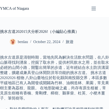
Skip
to
YMCA of Niagara
content
挑水古道202015大分析2026!（小編貼心推薦）
benlau
October 22, 2024
旅遊
挑水古道原是清朝時期，當地先民為解決生活飲水問題，在八卦
山脈尋找到湧泉，挖掘了取水井，提供村民飲水之用，並在取水
必經的山間小路，開鑿出簡單的步道，近年經結合水土防洪溝渠
整建，擴建成兼具登山休閒防洪等功能的挑水古道。 挑水古道
20202026 植物 八卦山臺地位於彰化縣與南投縣交界，本區多數
平緩地區已有人為開發或開闢為竹林、油桐造林、果園，常見果
樹主要為荔枝、龍眼。 在地形陡峻之處，尚存有原生植被，常
見原生樹種有香楠、青剛櫟、樟樹、鵝掌柴、杜英、小梗木薑
子、筆筒樹等。