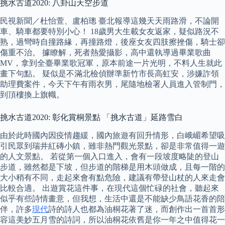
挑水古道2020: 八卦山天空步道
民視新聞／杜怡萱、盧柏璁 臺北報導這幾天天雨路滑，不論開
車、騎車都要特別小心！ 18歲男大生載女友返家，疑似路況不
熟，過彎時自撞路緣，再撞路燈，後座女友四肢擦挫傷，騎士卻
傷重不治。 據瞭解，死者熱愛攝影，高中還執導過畢業歌曲
MV，拿到全臺畢業歌冠軍，原本前途一片光明，不料人生就此
畫下句點。 疑似是不滿北檢偵辦準新竹市長高虹安，涉嫌詐領
助理費案件，今天下午有雨衣男，尾隨地檢署人員進入管制門，
到頂樓換上旗幟。
挑水古道2020: 彰化賞桐景點 「挑水古道」延路雪白
由於此時國內因疫情趨緩，國內旅遊有回升情形，白峨嵋希望吸
引民眾到瑞井紅磚小鎮，雖非熱門觀光景點，卻是非常值得一遊
的人文景點。 若從第一個入口進入，會有一段坡度略陡的登山
步道，雖然都是下坡，但步道的階梯是用木頭做成，且每一階的
大小稍有不同，走起來會有點危險，建議有帶登山杖的人來走會
比較合適。 出遊賞花這件事，在現代這個忙碌的社會，聽起來
似乎有些詩情畫意，但我想，生活中還是不能缺少鳥語花香的陪
伴，許多
現代
詩的詩人也都為油桐花著了迷，而創作出一首首形
容這美妙五月雪的詩詞，所以油桐花依舊是你一年之中值得花一