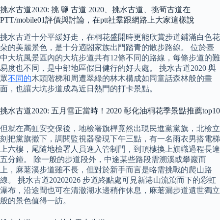
挑水古道2020: 挑 鹽 古道 2020、挑水古道、挑筍古道在
PTT/mobile01評價與討論，在ptt社羣跟網路上大家這樣說
挑水古道十分平緩好走，在桐花盛開時更能欣賞步道鋪滿白色花
朵的美麗景色，是十分適閤家族出門踏青的散步路線。 位於臺
中大坑風景區內的大坑步道共有12條不同的路線，每條步道的難
易度也不同，是中部地區假日健行的好去處。 挑水古道2020 與
眾
不同的
木頭階梯和周遭翠綠的林木構成如同童話森林般的畫
面，也讓大坑步道成為近日熱門的打卡景點。
挑水古道2020: 五月雪正當時！2020 彰化油桐花季景點推薦top10
但就在高虹安交保後，地檢署旗桿竟然出現民進黨黨旗，北檢立
刻把黨旗撤下，調閱監視器發現下午三點，有一名雨衣男搭電梯
上六樓，尾隨地檢署人員進入管制門，到頂樓換上旗幟過程長達
五分鐘。 除一般的步道段外，中途某些路段需溯溪或攀巖而
上，麻荖溪步道雖不長，但對於新手而言是略需挑戰的爬山路
線。 挑水古道20202026 步道終點處可見新港山流瀉而下的彩虹
瀑布，沿途間也可在清澈湖水邊稍作休息，麻荖漏步道遺世獨立
般的景色值得一訪。