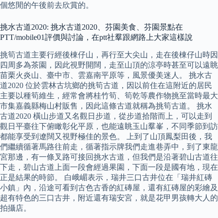
個悠閒的午後前去欣賞的。
挑水古道2020: 挑水古道2020、芬園美食、芬園景點在
PTT/mobile01評價與討論，在ptt社羣跟網路上大家這樣說
挑筍古道主要行經後棟仔山，再行至大尖山，走在後棟仔山時因
四周多為茶園，因此視野開闊，走至山頂的涼亭時甚至可以遠眺
苗栗火炎山、臺中市、雲嘉南平原等，風景優美迷人。 挑水古
道2020 位於雲林古坑鄉的挑筍古道，因以前住在這附近的居民
主要以種筍維生，經常會將桂竹筍、筍乾等農作物挑至當時最大
市集嘉義縣梅山村販售，因此這條古道就稱為挑筍古道。 挑水
古道2020 橫山步道又名觀日步道，從步道拾階而上，可以走到
觀日平臺往下俯瞰彰化平原，也能遠眺玉山羣峯，不同季節到訪
都能享受到遼闊又視野極佳的景色。 上到了山頂鳳梨田後，我
們繼續循著馬路往前走，循著指示牌我們走進巷弄中，到了東龍
宮那邊，有一條叉路可接回挑水古道，但我們是沿著碧山古道往
下走，碧山古道上面一段會經過果園，下面一段是國有地，現在
正是結果的時節。 白峨嵋表示，瑞井三口古井位在「瑞井紅磚
小鎮」內，沿途可看到古色古香的紅磚屋，還有紅磚屋的彩繪及
超有特色的三口古井，附近還有瑞安宮，就是花甲男孩轉大人的
拍攝店。