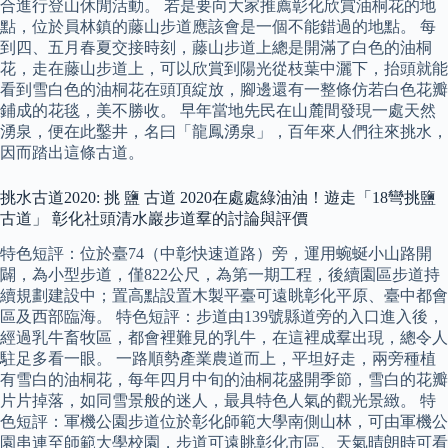
合進行登山休閒活動。 若是要向大家推薦彰化欣賞油桐花的地
點，位於員林鎮的藤山步道應該會是一個不能錯過的地點。 每
到四、五月春夏交接時刻，藤山步道上總是開滿了白色的油桐
花，走在藤山步道上，可以欣賞到陽光從枝葉中灑下，抬頭就能
看到雪白色的油桐花在頭頂綻放，腳邊還有一整條仿若白色花瓣
鋪成的花毯，美不勝收。 早年當地先民在山麓間發現一處天然
湧泉，便在此鑿井，名曰「龍鳳湧泉」，百年來人們往來挑水，
因而踏出這條古道。
挑水古道2020: 挑 鹽 古道 2020在處處綠油油！遊走「18彎挑鹽
古道」 彰化社頭清水巖步道羣的討論與評價
特色短評：位於臺74（中彰快速道路）旁，運用蜿蜒小山路開
闢，為小型步道，僅822公尺，為第一期工程，後續園區步道持
續規劃建設中；置高點設置木製平臺可遠眺彰化平原、臺中都會
區及西部臨海。 特色短評：步道由139號縣道旁的入口進入後，
經過乳牛畜牧區，都會裡難見的乳牛，在這裡成羣出現，總令人
駐足多看一眼。 一路順勢產業農道而上，平坦好走，兩旁種植
有雪白的油桐花，每年四月中旬的油桐花盛開季節，雪白的花瓣
片片掉落，如同雪景般的迷人，最具特色人氣的觀光景緻。 特
色短評：軍機公園步道位於彰化師範大學南側山林，可由軍機公
園串連至師範大學校園，步道可遠眺彰化市區、天氣晴朗時可看