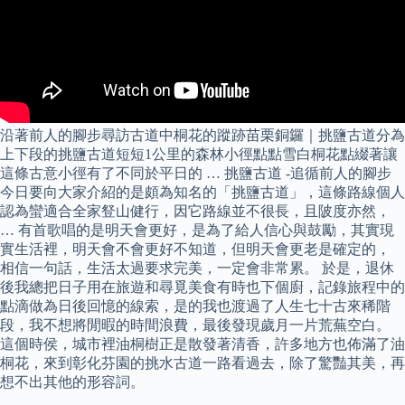
沿著前人的腳步尋訪古道中桐花的蹤跡苗栗銅鑼｜挑鹽古道分為
上下段的挑鹽古道短短1公里的森林小徑點點雪白桐花點綴著讓
這條古意小徑有了不同於平日的 … 挑鹽古道 -追循前人的腳步
今日要向大家介紹的是頗為知名的「挑鹽古道」，這條路線個人
認為蠻適合全家豋山健行，因它路線並不很長，且陂度亦然，
… 有首歌唱的是明天會更好，是為了給人信心與鼓勵，其實現
實生活裡，明天會不會更好不知道，但明天會更老是確定的，
相信一句話，生活太過要求完美，一定會非常累。 於是，退休
後我總把日子用在旅遊和尋覓美食有時也下個廚，記錄旅程中的
點滴做為日後回憶的線索，是的我也渡過了人生七十古來稀階
段，我不想將閒暇的時間浪費，最後發現歲月一片荒蕪空白。
這個時侯，城市裡油桐樹正是散發著清香，許多地方也佈滿了油
桐花，來到彰化芬園的挑水古道一路看過去，除了驚豔其美，再
想不出其他的形容詞。