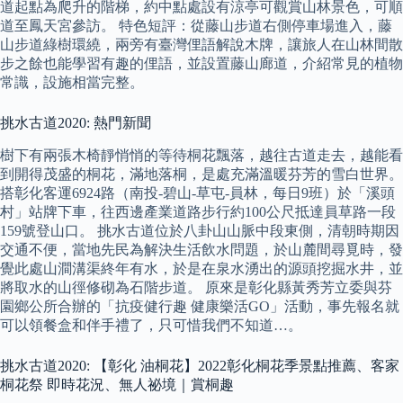
道起點為爬升的階梯，約中點處設有涼亭可觀賞山林景色，可順
道至鳳天宮參訪。 特色短評：從藤山步道右側停車場進入，藤
山步道綠樹環繞，兩旁有臺灣俚語解說木牌，讓旅人在山林間散
步之餘也能學習有趣的俚語，並設置藤山廊道，介紹常見的植物
常識，設施相當完整。
挑水古道2020: 熱門新聞
樹下有兩張木椅靜悄悄的等待桐花飄落，越往古道走去，越能看
到開得茂盛的桐花，滿地落桐，是處充滿溫暖芬芳的雪白世界。
搭彰化客運6924路（南投-碧山-草屯-員林，每日9班）於「溪頭
村」站牌下車，往西邊產業道路步行約100公尺抵達員草路一段
159號登山口。 挑水古道位於八卦山山脈中段東側，清朝時期因
交通不便，當地先民為解決生活飲水問題，於山麓間尋覓時，發
覺此處山澗溝渠終年有水，於是在泉水湧出的源頭挖掘水井，並
將取水的山徑修砌為石階步道。 原來是彰化縣黃秀芳立委與芬
園鄉公所合辦的「抗疫健行趣 健康樂活GO」活動，事先報名就
可以領餐盒和伴手禮了，只可惜我們不知道…。
挑水古道2020: 【彰化 油桐花】2022彰化桐花季景點推薦、客家
桐花祭 即時花況、無人祕境｜賞桐趣