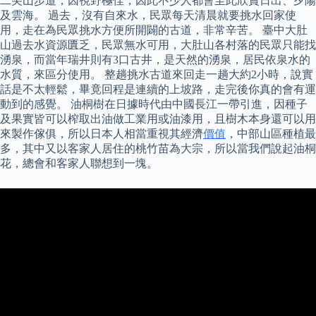
二尖山步道，因視野極佳，因此不少人都會至此欣賞日出、夕陽
及雲海。 過去，沒有自來水，民眾每天清晨就要挑水回家使
用，走在為民眾挑水方便所開闢的古道，非常辛苦。 臺中大肚
山過去水資源匱乏，民眾無水可用，大肚山各村落的民眾只能找
湧泉，而當年瑞井則有3口古井，是天然的湧泉，居民依泉水的
水質，來區分使用。 整趟挑水古道來回走一趟大約2小時，說實
話是不太輕鬆，畢竟回程是連續的上坡路，走完後你真的會有運
動到的感覺。 油桐樹在日據時代由中國長江一帶引進，因種子
及果實皆可以榨取出油做工業用或油漆用，且樹木本身還可以用
來製作傢俱，所以日本人相當重視其經濟
價值
，中部山區種植最
多，其中又以客家人居住的桃竹苗為大宗，所以當我們說起油桐
花，總會和客家人聯想到一塊。