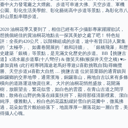
臺中火力發電廠之大煙囪。 步道可串連大佛、天空步道、軍機
公園、彰化生活美學館、彰化藝術高中步道等景點，為彰化市八
卦山景點串聯步道。
2020 油桐花季又要到了，相信已經有不少攝影專家躍躍欲試，
想挑個絕佳的賞油桐花地點去一探其美妙之處了吧！ 特色短
評：全長約420公尺，以階梯組成的步道，途中有昔日詩人聚集
的「太極亭」、如書卷開展的「賴和詩牆」、「銀橋飛瀑」和歷
史建築「銀橋」等景點，是充滿文化歷史的步道。 BB【挑鹽古
道】x清水巖步道羣(十八彎仔) & 微笑天梯(猴探井天空之橋) ♥▻
參加資格 (此行程專聘識途老馬好導遊)2喜歡挑戰自我(尋幽攬
勝、天空步道)4喜歡大自然 … 挑鹽古道 位於苗栗縣的通霄鎮與
銅鑼鄉的交界地帶，通霄濱海，銅鑼靠山，兩地自古以來有多條
橫向的道路運送物資往來。 大片的油桐花悄然盛放，花開滿
樹，放眼望去，繁花似雪，如白色的雲霞，在青山古道之間浮
動，散佈在山野的角落在綠葉扶持下，顯得那樣清新樸素、潔白
純淨、優雅動人，粉白色的花蕊點綴於雪白的花瓣中，微風拂
過，花朵如雪片般紛紛落下，地面厚厚一層落花如一層白雪，美
得攝人心魄。