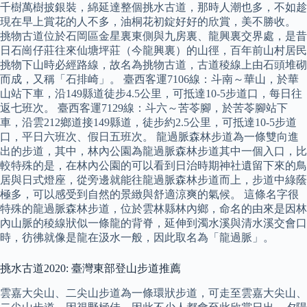
千樹萬樹披銀裝，綿延達整個挑水古道，那時人潮也多，不如趁
現在早上賞花的人不多，油桐花初錠好好的欣賞，美不勝收。
挑物古道位於石岡區金星裏東側與九房裏、龍興裏交界處，是昔
日石崗仔莊往來仙塘坪莊（今龍興裏）的山徑，百年前山村居民
挑物下山時必經路線，故名為挑物古道，古道稜線上由石頭堆砌
而成，又稱「石排崎」。 臺西客運7106線：斗南～華山，於華
山站下車，沿149縣道徒步4.5公里，可抵達10-5步道口，每日往
返七班次。 臺西客運7129線：斗六～苦苓腳，於苦苓腳站下
車，沿雲212鄉道接149縣道，徒步約2.5公里，可抵達10-5步道
口，平日六班次、假日五班次。 龍過脈森林步道為一條雙向進
出的步道，其中，林內公園為龍過脈森林步道其中一個入口，比
較特殊的是，在林內公園的可以看到日治時期神社遺留下來的鳥
居與日式燈座，從旁邊就能往龍過脈森林步道而上，步道中綠蔭
極多，可以感受到自然的景緻與舒適涼爽的氣候。 這條名字很
特殊的龍過脈森林步道，位於雲林縣林內鄉，命名的由來是因林
內山脈的稜線狀似一條龍的背脊，延伸到濁水溪與清水溪交會口
時，彷彿就像是龍在汲水一般，因此取名為「龍過脈」。
挑水古道2020: 臺灣東部登山步道推薦
雲嘉大尖山、二尖山步道為一條環狀步道，可走至雲嘉大尖山、