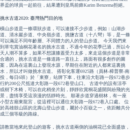
界盃的球員一起前往，結果遭到皇馬前鋒Karim Benzema拒絕。
挑水古道2020: 臺灣熱門目的地
橫山步道是一條環狀步道，可以連接不少步道，例如：山湖步
道、清水巖步道、中央嶺步道、挑鹽古道（十八彎）等，是一條
可以滿足不同年齡層、不同體力的人的登山步道。 今天我們來
到草屯賞油桐花著名的挑水古道，不過今年的花季已過，所以今
天人潮不算多，如果不想讓膝蓋受力太多，來走這個步道是非常
合適的，挑水古道是一條道路一直往上，路面有很多創作的圖
案，因為在這裏山上發現水源，早期住在附近的人都來這裏挑
水，所以才叫做挑水古道。 搭彰化客運6925路（員林-樟普寮-南
投，每日6班）於「東寮」站牌下車，往東沿大彰路一段672巷步
行約200公尺抵達大彰路一段672巷登山口。 古道中的設有涼亭
或樹下木椅，可以在此稍坐片刻，靜靜欣賞桐花盛開與紛飛的光
景，盡情享受這浪漫的恬靜時光。 順著步道穿過樹林，有一座
小型古廟東龍宮，從這裡可以通往大彰路一段672巷入口處。 位
於高雄鼓山區的北壽山登山步道，屬於小百嶽之一，依距離共分
成三個等級的路線。
請教當地來此登山的遊客，挑水古道兩側的油桐花已全面盛放，