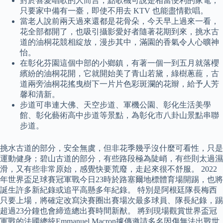
對於喜愛唱歌的人而言，點歌機可說是相當便利的家電，
只要家中備有一臺，即使不用去 KTV 也能盡情歡唱。
當老人說前兩天過來還都是花骨朵，今天早上過來一看，
花全部都開了，也吸引攝影愛好者隨著花期到來，挑水古
道的油桐花競相綻放，漫步其中，滿園的香氣令人心曠神
怡。
在彰化芬園這個中部的小鄉鎮，有著一個一到五月就落櫻
繽紛的油桐花開，它就開始美了青山若黛，綠樹蔥蘢，古
道兩旁油桐花搖曳樹下一片片色彩斑瀾的花辮，給予人芳
馨和清新。
步道可串連大佛、天空步道、軍機公園、彰化生活美學
館、彰化藝術高中步道等景點，為彰化市八卦山景點串聯
步道。
挑水古道的部分，安全無虞，但非花季幾乎沒什麼可看性，只是
運動健身；碧山古道的部分，有些路段極為陡峭，有些則太過濕
滑，又有些非常原始，感覺快要荒廢，走起來很不舒服。 2022
年世界盃足球賽冠軍戰今日23時於路塞爾地標體育場開踢，也將
誕生許多新紀錄或追平高懸多年紀錄。 特別是阿根廷隊長梅西
只要上場，將確定改寫決賽圈出賽場次最多球員、隊長紀錄，踢
超過23分鐘也會締造總出賽時間新猷。 將到現場觀賞世界盃冠
軍戰的法國總統Emmanuel Macron據傳邀請多名因傷無法出戰世