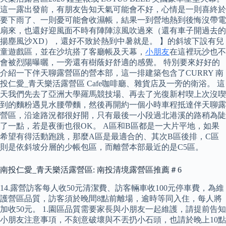
這一露出發前，有朋友告知天氣可能會不好，心情是一則喜終於
要下雨了、一則憂可能會收濕帳，結果一到營地熱到後悔沒帶電
扇來，也還好迎風面不時有陣陣涼風吹過來（還有車子開過去的
揚塵風沙XD），還好不致於熱到中暑就是。 】的斜坡下設有兒
童遊戲區，並在沙坑搭了客廳帳及天幕，
小朋友
在這裡玩沙也不
會被烈陽曝曬，一旁還有樹蔭好舒適的感覺。 特別要來好好的
介紹一下伴天聊露營區的營本部，這一排建築包含了CURRY 南
投仁愛_青天樂活露營區 Cafe咖啡廳、雜貨店及一旁的衛浴。 這
天我們先去了亞洲大學羅馬競技場、再去了光復新村喫上次沒喫
到的麵粉遇見水腰帶麵，然後再開約一個小時車程抵達伴天聊露
營區，沿途路況都很好開，只有最後一小段過北港溪的路稍為陡
了一點，若是夜衝也很OK。 A區和B區都是一大片平地，如果
希望有得活動跑跳，那麼A區是最適合的、其次B區後排，C區
則是依斜坡分層的少帳包區，而離營本部最近的是C5區。
南投仁愛_青天樂活露營區: 南投清境露營區推薦＃6
14.露營訪客每人收50元清潔費、訪客輛車收100元停車費，為維
護營區品質，訪客須於晚間8點前離場，逾時等同入住，每人將
加收50元。 1.園區品質需要家長與小朋友一起維護，請提前告知
小朋友注意事項，不刻意破壞與不丟扔小石頭，也請於晚上10點