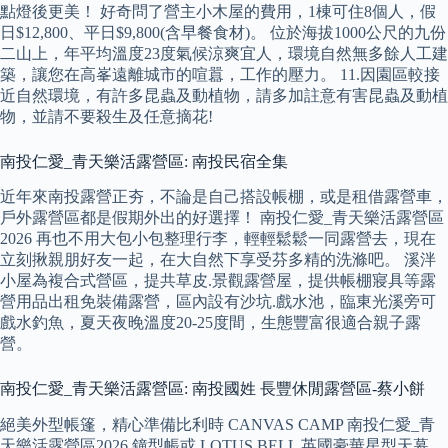
點燈後更美！ 好奇問了營主小木屋的費用，1棟可住8個人，假
日$12,800、平日$9,800(含早餐食材)。 位於海拔1000公尺的九份
二山上，年平均溫度23度氣候涼爽宜人，環境自然無多餘人工建
築，讓您在高峯遠離城市的喧囂，工作的壓力。 11.因園區較接
近自然環境，有許多昆蟲及動植物，請多加註意有害昆蟲及動植
物，並請不要殺生及任意摘花!
南投仁愛_青天樂活露營區: 南投民宿全集
近年來南投露營正夯，不論是自己搭設帳棚，或是租借露營車，
戶外露營區都是假期外出的好選擇！ 南投仁愛_青天樂活露營區
2026 再也不用大包小包整理行李，輕輕鬆鬆一同露營去，現在
立刻揪親朋好友一起，在大自然下享受芬多精的洗滌吧。 溪泮
小屋為複合式營區，提共草皮.景觀露營屋，提供帳棚寢具等露
營用品出租免裝備露營，區內設有沙坑.戲水池，臨東光溪旁可
戲水釣魚，夏天夜晚溫度20-25度間，生態豐富很適合親子露
營。
南投仁愛_青天樂活露營區: 南投國姓 長豐休閒露營區-蔡小餅
絕美外型帳篷，精心準備比利時 CANVAS CAMP 南投仁愛_青
天樂活露營區2026 鐘型帳或 LOTUS BELL 英國豪華星型天幕。