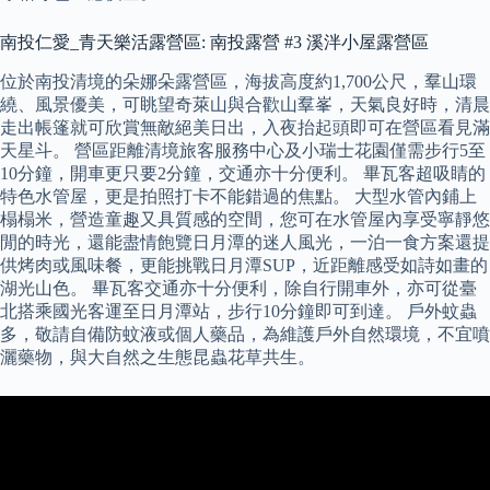
南投仁愛_青天樂活露營區: 南投露營 #3 溪泮小屋露營區
位於南投清境的朵娜朵露營區，海拔高度約1,700公尺，羣山環
繞、風景優美，可眺望奇萊山與合歡山羣峯，天氣良好時，清晨
走出帳篷就可欣賞無敵絕美日出，入夜抬起頭即可在營區看見滿
天星斗。 營區距離清境旅客服務中心及小瑞士花園僅需步行5至
10分鐘，開車更只要2分鐘，交通亦十分便利。 畢瓦客超吸睛的
特色水管屋，更是拍照打卡不能錯過的焦點。 大型水管內鋪上
榻榻米，營造童趣又具質感的空間，您可在水管屋內享受寧靜悠
閒的時光，還能盡情飽覽日月潭的迷人風光，一泊一食方案還提
供烤肉或風味餐，更能挑戰日月潭SUP，近距離感受如詩如畫的
湖光山色。 畢瓦客交通亦十分便利，除自行開車外，亦可從臺
北搭乘國光客運至日月潭站，步行10分鐘即可到達。 戶外蚊蟲
多，敬請自備防蚊液或個人藥品，為維護戶外自然環境，不宜噴
灑藥物，與大自然之生態昆蟲花草共生。