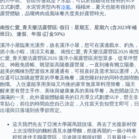
的川中島。 營區旁邊就是下水點，可以於體驗現在很夯的SUP
立式劃槳。 水泥管房型內有
冷氣
、榻榻米，夏天也能有很好的
露營體驗，品嚐烤肉或風味餐共度美好露營時光。
南投仁愛_青天樂活露營區: 假日：星期五、星期六 (含2023年補
班日)、連假、年假 (訂金50%)
溪泮小屋臨東光溪旁，故名溪泮小屋，您可在溪邊戲水、釣魚，
抓小魚小蝦，清涼又有趣。 南投仁愛_青天樂活露營區2026 南投
仁愛_青天樂活露營區2026 溪泮小屋露營區房型眾多，從草坪營
位、神殿免搭帳、眺望架高陽臺露營屋，一直到擁有獨立陽臺、
超美的獨棟別墅渡假木屋通通有，可視喜好及需求加以選擇，入
住還可以加購超豐富的早餐及晚餐，讓您睡好好的同時也能喫飽
飽哦。 入住還能享用美味又均衡的家常無菜單料理簡餐，隔天
醒來更有營主手作、美味與健康兼具的美味早餐，為您開啟活力
滿滿的一天，此外還能體驗最夯的日月潭立式劃槳SUP，營主非
常貼心，前往的時間由您自己決定，入住當天告知營主即可，日
出場與日落場則依季節而定。
這天我們先去了亞洲大學羅馬競技場、再去了光復新村喫
上次沒喫到的麵粉遇見水腰帶麵，然後再開約一個小時車
程抵達伴天聊露營區，沿途路況都很好開，只有最後一小