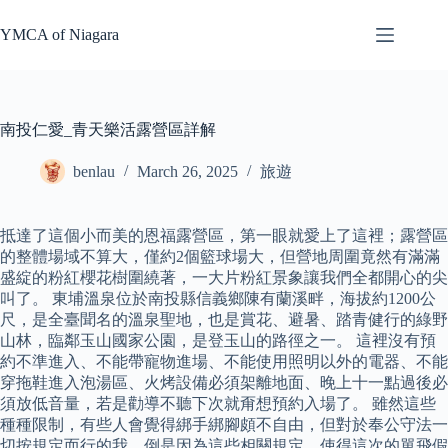
Skip
to
YMCA of Niagara
content
南投仁愛_青天樂活露營區詳解
benlau
March 26, 2025
旅遊
抵達了這個小而美的恩福露營區，第一眼就愛上了這裡；露營區
的整體場域不算大，僅約2個籃球場大，但營地周圍竟然有滿滿
盛綻的粉紅櫻花樹圍繞著，一大片粉紅景象讓我們全都開心的尖
叫了。 東埔溫泉位於南投縣信義鄉陳有蘭溪畔，海拔約1200公
尺，是全臺聞名的溫泉聖地，也是賞花、避暑、踏青健行的綠野
山林，臨鄰玉山國家公園，是登玉山的路徑之一。 這裡沒有預
約不準進入、不能帶寵物進場、不能使用照明以外的電器、不能
穿拖鞋進入泡湯區、火烤設備必須架離地面、晚上十一點過後必
須放低音量，若是勸導不聽下次就甭想預約入場了。 雖然這些
種種限制，有些人會覺得綁手綁腳頗不自由，但對於奉公守法一
切按規定而行的我，倒是因為這些相關規定，使得這次的單飛假