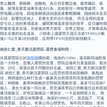
禁止酗酒、嚼檳榔、放鞭炮、高分貝音響設備、嚴禁轟趴、吸
毒、賭博及聚眾滋事等違法行為，若經發現一律報警處理。 本
營地屬山坡地，因地形關係請勿讓孩童攀爬圍欄、踐踏樹木及丟
石頭，影響到其他人，若產生意外自行負責。 而且這裡的溫泉
皆引自上游的東埔溫泉，據聞東埔溫泉發現的很早，從日據時期
即建有溫泉浴場，光復後由警方接管，並將之開放，才漸漸成為
聞名全臺的知名溫泉。 小餅家上週露營又濕又冷搭TP 001(小帳
篷)+762(天幕)冷到感冒，這周帶TP 670沒想到卻熱翻天…
南投仁愛_青天樂活露營區: 露營進場時間：
沐晨露營區位於
南投縣
國姓鄉，海拔約1100m，蓮花帳與涵館屋
是一大特色，是懶人露營的首選，營區設備有兒童遊戲區、戲水
池、沙坑，很適合親子同樂的好去處。 南投仁愛_青天樂活露營
區 南投仁愛_青天樂活露營區 山思雲想環境相當幽靜、氣氛絕
佳，將靜謐的山林打造成一處兼具自然環境和浪漫氛圍的營營
區；神殿帳、豪華神殿帳的空間相當寬敞舒適，最多可以容納7
個人，適合大家族一同出遊，而充滿美學設計的帳篷住起來跟就
像頂級飯店，所有設施備品一應俱全，一卡皮箱輕鬆入住。 南
投埔里 江山樂活休閒農場，海拔約1000公尺，居高臨下，可遠
眺埔里鎮、合歡山、奇萊山等山巒景色。 每年四月開始，便與