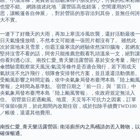
區、小溜滑梯，免費射箭體驗深得小朋友的心，付費的松果彩繪
也蠻不錯。 網路描述此地「露營區高低錯落，空間運用的巧
思，讓帳篷各自伸展」，對於營區的形容洽到其份，並無任何誇
大不實。
一連下了好幾天的大雨，再加上寒流冷風吹襲，還好活動最後一
日天氣慢慢放晴，不然本文可能連一張照片都沒有了。 雖然此
次於當地未見雪景，但霸王級寒流的經驗依然深印腦海，若網友
堅持沒雪不看的話，阿舍只能推薦您觀看乳頭溫泉一文，絕對讓
你看到透心涼。 南投仁愛_青天樂活露營區 基於安全考量，飛行
傘體驗需觀察當天風況/氣流等條件是否適合飛行，若下雨或天
氣狀況不允許飛行，領隊會安排替代方案，並且退還活動價差。
受颱風影響之時間定義，依中央氣象局發布臺灣本島「陸上颱風
警報」之時間為基準點。 宿營日期之「前一日」與「當日」中
央氣象局發布臺灣本島「陸上颱風警報」，依政府規定無法入
住。 宿營當日若遇颱風、地震、天災等不可抗力之因素，訂單
可保留6個月，於此期間內改期住宿，或於扣除手續費TWD100
／帳後，退還其他費用。
南投仁愛_青天樂活露營區: 衛浴廁所內之馬桶請勿丟入雜物，以
確保暢通。