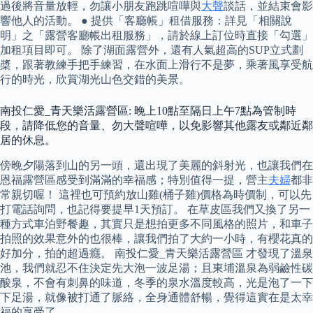
過後將音量放輕，勿讓小朋友跑跳喧嘩與
大聲
談話，並結束會影
響他人的活動。 ● 提供「客廳帳」租借服務：詳見「相關說
明」之「露營客廳帳出租服務」，請於線上訂位時直接「勾選」
加租項目即可。 除了湖面露營外，還有人氣超高的SUP立式劃
槳，跟著教練手把手練習，在水面上滑行不是夢，乘著風享受航
行的時光，欣賞湖光山色交錯的美景。
南投仁愛_青天樂活露營區: 晚上10點至隔日上午7點為管制時
段，請降低您的音量、勿大聲喧嘩，以免影響其他露友或鄰近鄰
居的休息。
傍晚夕陽落到山的另一頭，還出現了美麗的斜射光，也讓我們在
恩福露營區感受到滿滿的幸福感；特別值得一提，營主
夫婦
都非
常親切喔！ 這裡也可預約放山雞(桶子雞)價格為時價制，可以先
打電話詢問，也記得要提早1天預訂。 在草皮區我們又換了另一
種方式車泊野餐趣，其實只是想拍更多不同風格的照片，和車子
拍照的效果意外的也很棒，讓我們拍了大約一小時，有櫻花真的
好加分，拍的超過癮。 南投仁愛_青天樂活露營區 才發現了溫泉
池，我們就忍不住決定先大泡一波足湯；且東埔溫泉為弱鹼性碳
酸泉，不會有刺鼻的味道，冬季的泉水溫度較高，光是泡了一下
下足湯，就像被打通了脈絡，全身通體舒暢，覺得這實在是太幸
福的享受了。