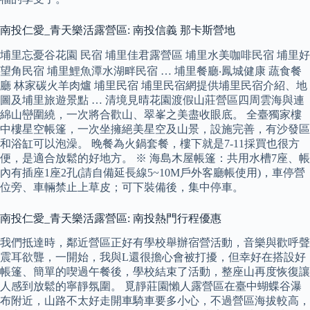
南投仁愛_青天樂活露營區: 南投信義 那卡斯營地
埔里忘憂谷花園 民宿 埔里佳君露營區 埔里水美咖啡民宿 埔里好
望角民宿 埔里鯉魚潭水湖畔民宿 … 埔里餐廳‧鳳城健康 蔬食餐
廳 林家碳火羊肉爐 埔里民宿 埔里民宿網提供埔里民宿介紹、地
圖及埔里旅遊景點 … 清境見晴花園渡假山莊營區四周雲海與連
綿山巒圍繞，一次將合歡山、翠峯之美盡收眼底。 全臺獨家樓
中樓星空帳篷，一次坐擁絕美星空及山景，設施完善，有沙發區
和浴缸可以泡澡。 晚餐為火鍋套餐，樓下就是7-11採買也很方
便，是適合放鬆的好地方。 ※ 海島木屋帳篷：共用水槽7座、帳
內有插座1座2孔(請自備延長線5~10M戶外客廳帳使用)，車停營
位旁、車輛禁止上草皮；可下裝備後，集中停車。
南投仁愛_青天樂活露營區: 南投熱門行程優惠
我們抵達時，鄰近營區正好有學校舉辦宿營活動，音樂與歡呼聲
震耳欲聾，一開始，我與L還很擔心會被打擾，但幸好在搭設好
帳篷、簡單的喫過午餐後，學校結束了活動，整座山再度恢復讓
人感到放鬆的寧靜氛圍。 覓靜莊園懶人露營區在臺中蝴蝶谷瀑
布附近，山路不太好走開車騎車要多小心，不過營區海拔較高，