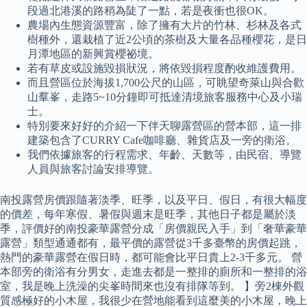
段過北港溪的路稍為陡了一點，若是夜衝也很OK。
農場內生態資源豐富，除了擁有大片的竹林、杉林及各式
樹種外，還栽植了近2公頃的茶樹及大量各品種櫻花，是日
月潭地區的新興賞櫻祕境。
若有草皮或設施毀損狀況，將依毀損程度酌收維護費用。
而且營區位於海拔1,700公尺的山區，可眺望奇萊山與合歡
山羣峯，走路5~10分鐘即可抵達清境旅客服務中心及小瑞
士。
特別要來好好的介紹一下伴天聊露營區的營本部，這一排
建築包含了CURRY Cafe咖啡廳、雜貨店及一旁的衛浴。
我們依據旅客的行程需求、年齡、天數等，由民宿、導覽
人員與旅客討論安排導覽。
南投露營房價跟隨著淡季、旺季，以及平日、假日，有很大幅度
的價差，每年寒假、暑假與週末是旺季，其他日子都是屬於淡
季，評價好的南投豪華露營分成「房價親民入手」到「奢華豪華
露營」類型通通都有，最平價的露營從3千多臺幣的房價起跳，
熱門的豪華露營在假日時，都可能會比平日貴上2-3千多元。 營
本部旁的衛浴有分男女，走進去都是一整排的廁所和一整排的浴
室，我是晚上洗澡的尖峯時間來也沒有排隊等到。 】旁2棟外觀
質感極好的小木屋，我很少在營地能看到這麼美的小木屋，晚上