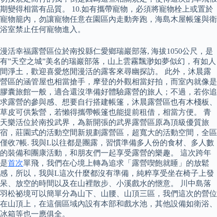
期變得相當有品質。 10.如有攜帶寵物，必須將寵物栓上或置於
寵物籠內，勿讓寵物任意在園區內走動奔跑，海島木屋帳篷與衛
浴室禁止任何寵物進入。
漫活幸福露營區位於南投縣仁愛鄉瑞巖部落, 海拔1050公尺，是
有”天空之城”美名的瑞巖部落，山上雲霧飄渺如夢似幻，有如人
間淨土，歡迎喜愛悠閒漫活的露客來尋幽探訪。 此外，沐晨露
營區的涵管屋也相當搶手，摩登的外觀相當好拍，而室內就像是
膠囊旅館一般，適合還沒準備好體驗露營的旅人；不過，若你追
求露營的參與感、想要自行搭建帳篷，沐晨露營區也有木棧板、
草皮可供紮營，若懶得攜帶帳篷也能提前租借，相當方便。 青
天樂活位於南投武界，為新開張的武界露營區原為頂級優質旅
宿，莊園式的活動空間新規劃露營區，超寬大的活動空間，全區
僅收7帳. 我與L以往都是團露，習慣準備多人份的食材、多人數
的裝備和團康活動，和朋友們一起享受露營的樂趣。 這次跨年
是
首次
單飛，我們在心境上轉為追求「露營喫飽就睡」的放鬆
感，所以，我與L這次什麼都沒有準備，純粹享受坐在椅子上發
呆、放空的時間以及在山裡散步、小溪戲水的愜意。 川中島落
羽松祕境可以簡單分為山下、山腰、山頂三區，我們這次的營位
在山頂上，在這個區域內設有本部和戲水池，其他設備如衛浴、
冰箱等也一應俱全。