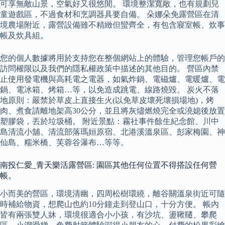
可享無敵山景，空氣好又很悠閒。 環境整潔寬敞，也有規劃兒
童遊戲區，不過食材和烹調器具要自備。 朵娜朵免露營區在清
境農場附近，露營設備雖不精緻但蠻齊全，有包含寢室帳、炊事
帳及炊具組。
您的個人數據將用於支持您在整個網站上的體驗，管理您帳戶的
訪問權限以及我們的隱私權政策中描述的其他目的。 營區內禁
止使用發電機與高耗電之電器，如氣炸鍋、電磁爐、電暖爐、電
鍋、電冰箱、烤箱…等，以免造成跳電、線路燒毀。 炭火不落
地原則：嚴禁於草皮上直接生火(以免草皮壞死壞損場地)，烤
肉、煮食請離地架高30公分，並且將灰燼燃燒完全或澆媳後放置
塑膠袋，丟於垃圾桶。 附近景點：霧社事件餘生紀念館、川中
島清流小舖、清流部落瑪姮原宿、北港溪溫泉區、彭家梅園、神
仙島、糯米橋、芙蓉谷瀑布…等等。
南投仁愛_青天樂活露營區: 園區其他任何位置不得搭設任何營
帳。
小而美的營區，環境清幽，四周松樹環繞，離谷關溫泉街近可隨
時補給物資，想爬山也約10分鐘走到登山口，十分方便。 帳內
皆有兩張雙人牀，環境很適合小小孩，有沙坑、盪鞦韆、攀爬