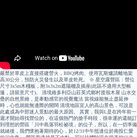
嚴禁於草皮上直接搭建營火，BBQ烤肉、使用瓦斯爐請離地架
高30公分，預防火災發生以及草皮乾死。 ※ 星空露營區：營位
尺寸3x5m木棧板，附3x3x2m遮陽棚及插座(此區不適用大型帳
篷，請留意尺寸)。 清境維多利亞山莊英式鄉村渡假木屋 山水交
疊的自然景緻，是牽動感官的視覺魔法 當視線能無止盡延伸
時，心也就能無邊際的開闊 清境地區宜人的高山景色，可說是
此處成為中部迷人景點的最大原因。 其實，我與L是在跨年前一
週才開始尋找營位的，在這個熱門的搶手時段，很幸運的還能訂
到理想的營區「川中島落羽松祕境」的位子，所以，在一切準備
就緒後，我們懷抱著期待的心，於12/31中午抵達位於南投仁愛