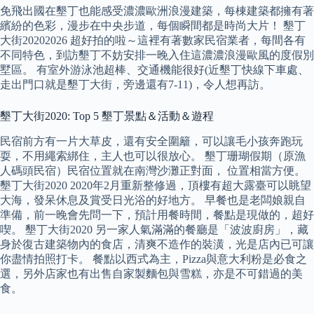
免飛出國在墾丁也能感受濃濃歐洲浪漫建築，每棟建築都擁有著
繽紛的色彩，漫步在中央步道，每個瞬間都是時尚大片！ 墾丁
大街20202026 超好拍的啦～這裡有著數家民宿業者，每間各有
不同特色，到訪墾丁不妨安排一晚入住這濃濃浪漫歐風的度假別
墅區。 有室外游泳池超棒、交通機能很好(近墾丁快線下車處、
走出門口就是墾丁大街，旁邊還有7-11)，令人想再訪。
墾丁大街2020: Top 5 墾丁景點＆活動＆遊程
民宿前方有一片大草皮，還有安全圍籬，可以讓毛小孩奔跑玩
耍，不用繩索綁住，主人也可以很放心。 墾丁珊瑚假期（原漁
人碼頭民宿）民宿位置就在南灣沙灘正對面， 位置相當方便。
墾丁大街2020 2020年2月重新整修過，頂樓有超大露臺可以眺望
大海，發呆休息及賞受日光浴的好地方。 早餐也是老闆娘親自
準備，前一晚會先問一下，預計用餐時間，餐點是現做的，超好
喫。 墾丁大街2020 另一家人氣滿滿的餐廳是「波波廚房」，藏
身於復古建築物內的食店，清爽不造作的裝潢，光是店內已可讓
你盡情拍照打卡。 餐點以西式為主，Pizza與意大利粉是必食之
選，另外店家也有出售自家製麵包與雪糕，亦是不可錯過的美
食。