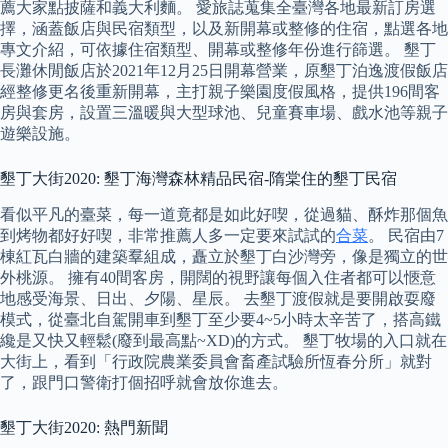
薦大家點披薩和義大利麵。 愛旅誌蒐集全臺灣各地最新訂房選
擇，涵蓋飯店與民宿類型，以及新開幕或整修的住宿，點選各地
專文介紹，可依據住宿類型、開幕或整修年份進行篩選。 墾丁
長灘休閒飯店於2021年12月25日開幕營業，原墾丁泊逸渡假飯店
經整修更名後重新開幕，主打親子樂園度假風格，提供196間客
房與套房，設置三溫暖與大型球池、兒童賽車場、戲水池等親子
遊樂設施。
墾丁大街2020: 墾丁海灣森林精品民宿-隋棠住的墾丁民宿
看似平凡的臺菜，每一道竟都是如此好喫，從過貓、酥炸那個魚
到烤物都好好喫，非常推薦人多一定要來試試的
合菜
。 民宿由7
棟紅瓦白牆的建築羣組成，矗立於墾丁白沙灣旁，像是獨立的世
外桃源。 擁有40間客房，開闊的視野讓每個入住者都可以愜意
地感受海景、日出、夕陽、星辰。 去墾丁渡假就是要開啟耍廢
模式，從臺北自駕開車到墾丁至少要4~5小時太辛苦了，搭高鐵
纔是又快又輕鬆(廢到最高點~XD)的方式。 墾丁牧場的入口就在
大街上，看到「行政院農業委員會畜產試驗所恆春分所」就對
了，跟門口警衛打個招呼就會放你進去。
墾丁大街2020: 熱門新聞