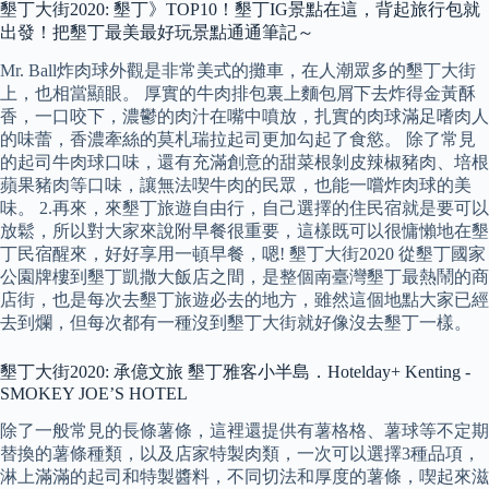
墾丁大街2020: 墾丁》TOP10！墾丁IG景點在這，背起旅行包就
出發！把墾丁最美最好玩景點通通筆記～
Mr. Ball炸肉球外觀是非常美式的攤車，在人潮眾多的墾丁大街
上，也相當顯眼。 厚實的牛肉排包裏上麵包屑下去炸得金黃酥
香，一口咬下，濃鬱的肉汁在嘴中噴放，扎實的肉球滿足嗜肉人
的味蕾，香濃牽絲的莫札瑞拉起司更加勾起了食慾。 除了常見
的起司牛肉球口味，還有充滿創意的甜菜根剝皮辣椒豬肉、培根
蘋果豬肉等口味，讓無法喫牛肉的民眾，也能一嚐炸肉球的美
味。 2.再來，來墾丁旅遊自由行，自己選擇的住民宿就是要可以
放鬆，所以對大家來說附早餐很重要，這樣既可以很慵懶地在墾
丁民宿醒來，好好享用一頓早餐，嗯! 墾丁大街2020 從墾丁國家
公園牌樓到墾丁凱撒大飯店之間，是整個南臺灣墾丁最熱鬧的商
店街，也是每次去墾丁旅遊必去的地方，雖然這個地點大家已經
去到爛，但每次都有一種沒到墾丁大街就好像沒去墾丁一樣。
墾丁大街2020: 承億文旅 墾丁雅客小半島．Hotelday+ Kenting -
SMOKEY JOE’S HOTEL
除了一般常見的長條薯條，這裡還提供有薯格格、薯球等不定期
替換的薯條種類，以及店家特製肉類，一次可以選擇3種品項，
淋上滿滿的起司和特製醬料，不同切法和厚度的薯條，喫起來滋