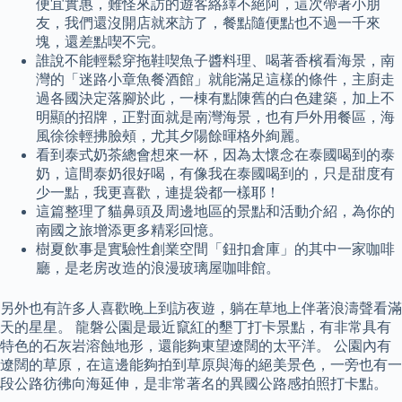
便宜實惠，難怪來訪的遊客絡繹不絕阿，這次帶著小朋
友，我們還沒開店就來訪了，餐點隨便點也不過一千來
塊，還差點喫不完。
誰說不能輕鬆穿拖鞋喫魚子醬料理、喝著香檳看海景，南
灣的「迷路小章魚餐酒館」就能滿足這樣的條件，主廚走
過各國決定落腳於此，一棟有點陳舊的白色建築，加上不
明顯的招牌，正對面就是南灣海景，也有戶外用餐區，海
風徐徐輕拂臉頰，尤其夕陽餘暉格外絢麗。
看到泰式奶茶總會想來一杯，因為太懷念在泰國喝到的泰
奶，這間泰奶很好喝，有像我在泰國喝到的，只是甜度有
少一點，我更喜歡，連提袋都一樣耶！
這篇整理了貓鼻頭及周邊地區的景點和活動介紹，為你的
南國之旅增添更多精彩回憶。
樹夏飲事是實驗性創業空間「鈕扣倉庫」的其中一家咖啡
廳，是老房改造的浪漫玻璃屋咖啡館。
另外也有許多人喜歡晚上到訪夜遊，躺在草地上伴著浪濤聲看滿
天的星星。 龍磐公園是最近竄紅的墾丁打卡景點，有非常具有
特色的石灰岩溶蝕地形，還能夠東望遼闊的太平洋。 公園內有
遼闊的草原，在這邊能夠拍到草原與海的絕美景色，一旁也有一
段公路彷彿向海延伸，是非常著名的異國公路感拍照打卡點。