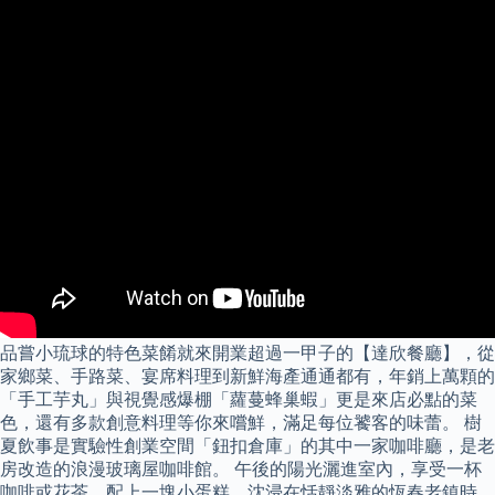
品嘗小琉球的特色菜餚就來開業超過一甲子的【達欣餐廳】，從
家鄉菜、手路菜、宴席料理到新鮮海產通通都有，年銷上萬顆的
「手工芋丸」與視覺感爆棚「蘿蔓蜂巢蝦」更是來店必點的菜
色，還有多款創意料理等你來嚐鮮，滿足每位饕客的味蕾。 樹
夏飲事是實驗性創業空間「鈕扣倉庫」的其中一家咖啡廳，是老
房改造的浪漫玻璃屋咖啡館。 午後的陽光灑進室內，享受一杯
咖啡或花茶，配上一塊小蛋糕，沈浸在恬靜淡雅的恆春老鎮時