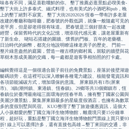
味各有不同，滿足喜歡嚐鮮的你。 墾丁推薦必逛景點必喫美食-
墾丁大街上許多泰式、緬式料理，也有美式的小酒吧和pub，晚
上的墾丁絕對不寂寞。 墾丁大街20202026 恆春一帶有許多老屋
改建的餐廳和咖啡廳，肥春號的外觀低調，就像一般隨處可見的
老平房，但是卻老得很有味道。 肥春號是三個好朋友一起改建
經營，保留舊時代的文化記憶，增添現代感元素，讓老屋重新有
了新生命。 咾咕石搭建的圍牆、懷舊的門板、百年的老藥櫃、
日治時代的銅幣，都充分地說明瞭這棟老房子的歷史。 門前一
整片綠意盎然的庭園，營造一種古樸的鄉村風，斑駁的牆壁與花
草樹木形成美麗的交織，每一處都是遊客爭相拍照的打卡處。
編輯覺得這是一個很適合親子前往的免費景點，座落於後壁湖遊
艇碼頭旁，在這裡可以深入瞭解各種電力建設、核能發電資訊和
各項節能減碳方式，增加環保的意識。 屏東縣共有1市(屏東
市)、3鎮(潮州鎮、東港鎮、恆春鎮)、29鄉等共33個鄉鎮市，恆
春鎮位於臺灣最南端三面環海的恆春半島，擁有墾丁國家公園與
美麗沙灘景點，聚集屏東縣最多的星級度假酒店，也擁有為數眾
多的度假別墅與民宿。 KUO整理了墾丁旅遊優惠資訊，這個大
人小孩都愛的墾丁國立海洋生物博物館，離鹿境只要15分鐘車
程，超好玩，重點是墾丁國立海洋生物博物館門票線上買只要93
折! 線上可以選擇許多，還有直接包高雄→墾丁來回的交通，非