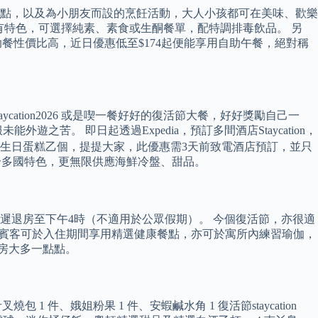
點，以及為小朋友而設的烹飪活動，大人小孩都可在美味、歡樂
午餐相當有特色，可選擇純素、素食或生酮餐單，配特調排毒飲品。 另
餐廳自助餐性價比高，近日優惠低至$174起便能享用自助午餐，絕對稱
ycation2026 或是喫一餐好好的復活節大餐，好好獎勵自己一
服未能外遊之苦。 即日起透過Expedia，預訂多間酒店Staycation，
磅生日蛋糕乙個，提提大家，此優惠需3天前致電酒店預訂，並只
合多國特色，更無限供應海鮮冷盤、甜品。
遲退房至下午4時（不適用於公眾假期）。 今個復活節，亦很適
300 元起。 賓客可於入住期間享用精選健康餐點，亦可於寓所內練習瑜伽，
客房大多一點點。
1 件、娥姐粉果 1 件、安蝦鹹水角 1 復活節staycation