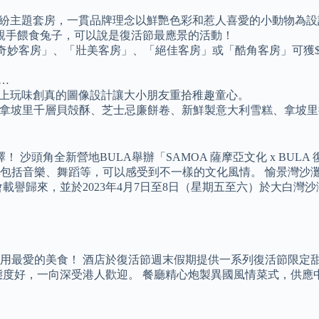
童趣繽紛主題套房，一貫品牌理念以鮮艷色彩和惹人喜愛的小動物
親手餵食兔子，可以說是復活節最應景的活動！
入住「奇妙客房」、「壯美客房」、「絕佳客房」或「酷角客房」可獲
店…
具，加上玩味創真的圖像設計讓大小朋友重拾稚趣童心。
經典甜點，從拿坡里千層貝殻酥、芝士忌廉餅卷、新鮮製意大利雪糕、拿
係最佳選擇！ 沙頭角全新營地BULA舉辦「SAMOA 薩摩亞文化 x
包括音樂、舞蹈等，可以感受到不一樣的文化風情。 愉景灣沙
載譽歸來，並於2023年4月7日至8日（星期五至六）於大白灣沙
用最愛的美食！ 酒店於復活節週末假期提供一系列復活節限定
素高、服務態度好，一向深受港人歡迎。 餐廳精心炮製異國風情菜式，