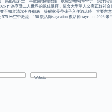
叉燒、窩貼蝦多士、羊肚菌螺頭燉雞、豉椒炒珊瑚蚌帶子、燒汁銀雪
rtment 復活節staycation2026 作為享受二人世界的絕佳選擇，這
並不知道清潔有多徹底，提醒家長帶孩子入住酒店時，首要留意
中激流、150 復活節staycation 復活節staycation2
Website