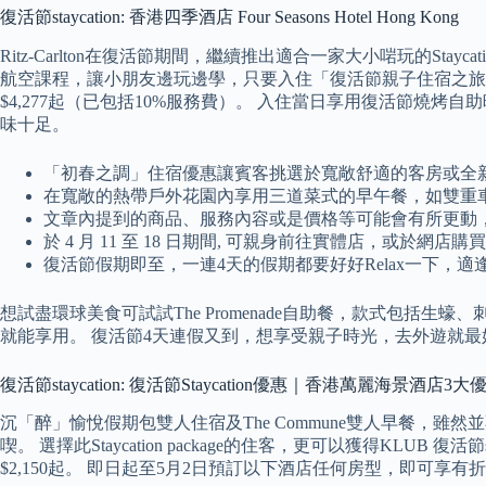
復活節staycation: 香港四季酒店 Four Seasons Hotel Hong Kong
Ritz-Carlton在復活節期間，繼續推出適合一家大小啱玩的Staycatio
航空課程，讓小朋友邊玩邊學，只要入住「復活節親子住宿之旅」更
$4,277起（已包括10%服務費）。 入住當日享用復活節燒
味十足。
「初春之調」住宿優惠讓賓客挑選於寬敞舒適的客房或全新面貌
在寬敞的熱帶戶外花園內享用三道菜式的早午餐，如雙重
文章內提到的商品、服務內容或是價格等可能會有所更動
於 4 月 11 至 18 日期間, 可親身前往實體店，或於
復活節假期即至，一連4天的假期都要好好Relax一下，適
想試盡環球美食可試試The Promenade自助餐，款式包括
就能享用。 復活節4天連假又到，想享受親子時光，去外遊就
復活節staycation: 復活節Staycation優惠｜香港萬麗海景
沉「醉」愉悅假期包雙人住宿及The Commune雙人早餐，雖然並
喫。 選擇此Staycation package的住客，更可以獲得KLUB 
$2,150起。 即日起至5月2日預訂以下酒店任何房型，即可享有折