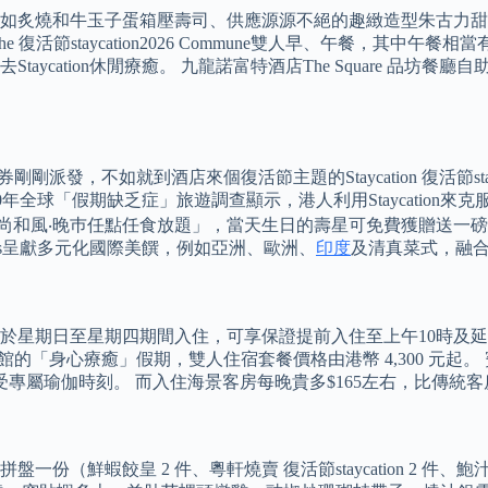
如炙燒和牛玉子蛋箱壓壽司、供應源源不絕的趣緻造型朱古力甜
活節staycation2026 Commune雙人早、午餐，其中
ycation休閒療癒。 九龍諾富特酒店The Square 品坊
派發，不如就到酒店來個復活節主題的Staycation 復活節sta
最新2020年全球「假期缺乏症」旅遊調查顯示，港人利用Staycation來克
極尚和風‧晚巿任點任食放題」，當天生日的壽星可免費獲贈送一
grees呈獻多元化國際美饌，例如亞洲、歐洲、
印度
及清真菜式，融
於星期日至星期四期間入住，可享保證提前入住至上午10時及延
taycation 寓館的「身心療癒」假期，雙人住宿套餐價格由港幣 4,
受專屬瑜伽時刻。 而入住海景客房每晚貴多$165左右，比傳統
餃皇 2 件、粵軒燒賣 復活節staycation 2 件、鮑汁叉燒包 