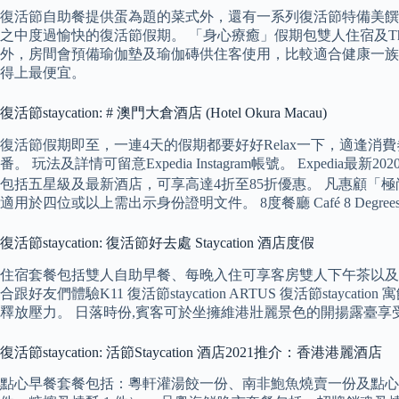
復活節自助餐提供蛋為題的菜式外，還有一系列復活節特備美饌
之中度過愉快的復活節假期。 「身心療癒」假期包雙人住宿及The 復
外，房間會預備瑜伽墊及瑜伽磚供住客使用，比較適合健康一族去Sta
得上最便宜。
復活節staycation: # 澳門大倉酒店 (Hotel Okura Macau)
復活節假期即至，一連4天的假期都要好好Relax一下，適逢消費券剛剛
番。 玩法及詳情可留意Expedia Instagram帳號。 Expedia
包括五星級及最新酒店，可享高達4折至85折優惠。 凡惠顧「
適用於四位或以上需出示身份證明文件。 8度餐廳 Café 8 De
復活節staycation: 復活節好去處 Staycation 酒店度假
住宿套餐包括雙人自助早餐、每晚入住可享客房雙人下午茶以及
合跟好友們體驗K11 復活節staycation ARTUS 復活節s
釋放壓力。 日落時份,賓客可於坐擁維港壯麗景色的開揚露臺享
復活節staycation: 活節Staycation 酒店2021推介：香港港麗酒店
點心早餐套餐包括：粵軒灌湯餃一份、南非鮑魚燒賣一份及點心拼盤一份（鮮蝦