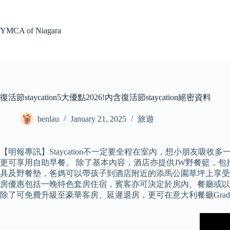
Skip
to
content
YMCA of Niagara
復活節staycation5大優點2026!內含復活節staycation絕密資料
benlau
January 21, 2025
旅遊
【明報專訊】Staycation不一定要全程在室內，想小朋友
更可享用自助早餐。 除了基本內容，酒店亦提供JW野餐籃，包
具及野餐墊，爸媽可以帶孩子到酒店附近的添馬公園草坪上享受戶外野餐的樂
房優惠包括一晚特色套房住宿，賓客亦可決定於房內、餐廳或以外
除了可免費升級至豪華客房、延遲退房，更可在意大利餐廳Gradini Risto