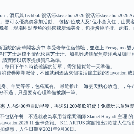
n，酒店與Techbob 復活節staycation2026 復活節staycat
可以優惠價參加活動。 包括2位成人及1位小童入住，山景客房住
烤自助晚餐，現場即點即燒的熱辣辣炭燒美食，包括炭燒羊排、虎蝦
的豪華閣客房中 享受奢華住宿體驗，並送上 Ferragamo 
車打芝士焗梳乎釐配松露芝士汁、加冕雞烤餅配焦糖洋蔥及咖哩
，請實際以店家提供資訊為準。
網店購買，每日下午 5 時後確認的訂單，需預提貨前一天準備。
逢消費券剛剛派發，不如就到酒店來個復活節主題的Staycatio
生蠔、刺身、羊架等等，包羅萬有。 最近推出「海雲天點心放題」，午
最好不過，只是要有心理準備被劏一筆。
酒店3大優惠 人均$400包自助早餐，再送$1,200餐飲消費！免費玩兒童遊
不包括午餐，不過就改為享用首席調酒師 Slamet Haryadi 
復活節staycation2026 11 金卡會籍。 K11 ARTUS 寓
扣優惠，入住日期至2021年9月30日。