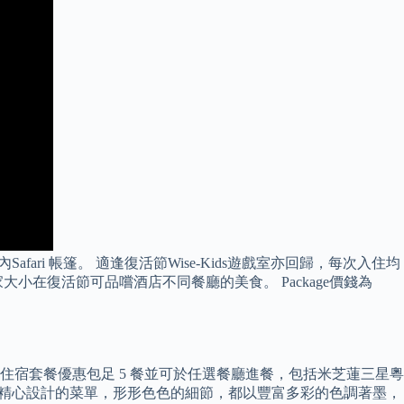
fari 帳篷。 適逢復活節Wise-Kids遊戲室亦回歸，每次入住均
大小在復活節可品嚐酒店不同餐廳的美食。 Package價錢為
ion 住宿套餐優惠包足 5 餐並可於任選餐廳進餐，包括米芝蓮三星粵
廚團隊精心設計的菜單，形形色色的細節，都以豐富多彩的色調著墨，