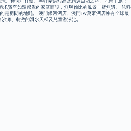
球、迷你桶仔飯、粵軒精選甜品及精選白酒乙杯。 4.南丫島：
套大型單人公寓正好符合追求賓至如歸感覺的家庭而設，無與倫比的風景一覽無遺。 兒科
的是房間的地氈。 澳門銀河酒店、澳門JW萬豪酒店擁有全球最
026 米白沙灘、刺激的滑水天梯及兒童游泳池。