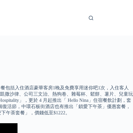
宿套餐包括入住酒店豪華客房1晚及免費享用迷你吧1次，入住客人
汁3瓶、凱撒沙律、公司三文治、熱狗卷、雜莓杯、鬆餅、薯片、兒童玩
ity」，更於 4 月起推出「 Hello Nina」住宿餐飲計劃，套
 這個復活節，中環石板街酒店也有推出「鎖愛下午茶」優惠套餐，
KA 鎖愛下午茶套餐」，價錢低至$1222。