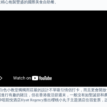
並精心炮製豐盛的國際美食自助餐。
白色小教堂獨獨而莊嚴的設計不單吸引情侶打卡，而且更會開放
場進行有趣的賭注，但在香港復活節週末，一般沒有如聖誕節和農
6 尖沙咀凱悅酒店Hyatt Regency推出櫻桃小丸子主題酒店住宿