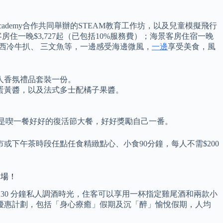
ion2026 Academy合作共同舉辦的STEAM教育工作坊，以及兒童模擬飛行
一晚$3,727起（已包括10%服務費）；海景客房住宿一晚
、西冷牛扒、 三文魚等，一邊感受海邊微風，
一邊
享受美食，風
雙人香氛禮品套裝一份。
蛋黃醬，以及法式多士配橘子果醬。
n 或是喫一餐好好的復活節大餐，好好獎勵自己一番。
市或下午茶時段任點任食精緻點心、小食90分鐘，每人不需$200
樂場！
主理 的 30 分鐘私人調酒時光，住客可以享用一杯指定雞尾酒和兩款小
館推出2款雙人住宿優惠計劃，包括「身心療癒」假期及沉「醉」愉悅假期，人均