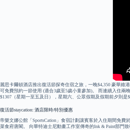
麗思卡爾頓酒店推出復活節探奇住宿之旅，一晚$4,350 豪華維港海景
可免費預約一節使用 (適合3歲至5歲小童參加)。 而連續入住兩晚
$1307（星期一至五及日），星期六、公眾假期及假期前夕則是$1
復活節staycation: 酒店限時/特別優惠
帝樂文娜公館「SportsCation」食宿計劃讓賓客於入住期間免
菜食府唐閣。 向華特迪士尼動畫工作室傳奇的Ink & Pai