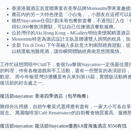
香港港麗酒店首度聯乘童衣美學品牌Momonittu帶來
農莊內的另一大特色便是「小白兔」，小朋友在這裡可以
雖然Staycation住宿計劃未有包餐飲套餐，不過預訂
得$2,000餐飲消費額，可以自己任揀酒店餐飲服務。
位於灣仔的Aki Hong Kong – MGallery明怡美憬閣精選酒
Momonittu特意為酒店設計主臥及聯通雙人房間的枕
全新 Tris di Dolci 下午茶融入多款意大利南部
以精選氣泡雞尾酒，讓你瞬間體驗經典南意悠閒風情。
工作忙碌想間唔中Chill下，食個Tea黎個Staycation一定
的料理，仲有各種遊戲和手工活動，還有一些豐富的表演節目，
歡迎。 而今年愉景灣沙灘獵蛋奇兵來到第16屆，實體版活動將會
復活節的好去處之一。
復活節staycation: 香港四季酒店（包早晚餐）
難得外出用膳，自助午餐菜式選擇應有盡有，一家大小可各自享
留念。 萬麗咖啡室Café Renaissance的自助餐食物質
復活節staycation: 復活節Staycation優惠6.8度海逸酒店 $550有找