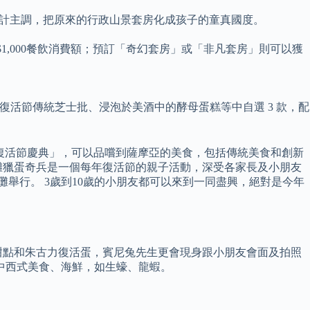
為設計主調，把原來的行政山景套房化成孩子的童真國度。
$1,000餐飲消費額；預訂「奇幻套房」或「非凡套房」則可以獲
坡里復活節傳統芝士批、浸泡於美酒中的酵母蛋糕等中自選 3 款，配
 BULA 復活節慶典」，可以品嚐到薩摩亞的美食，包括傳統美食和創新
灘獵蛋奇兵是一個每年復活節的親子活動，深受各家長及小朋友
灘舉行。 3歲到10歲的小朋友都可以來到一同盡興，絕對是今年
甜點和朱古力復活蛋，賓尼兔先生更會現身跟小朋友會面及拍照
供應中西式美食、海鮮，如生蠔、龍蝦。