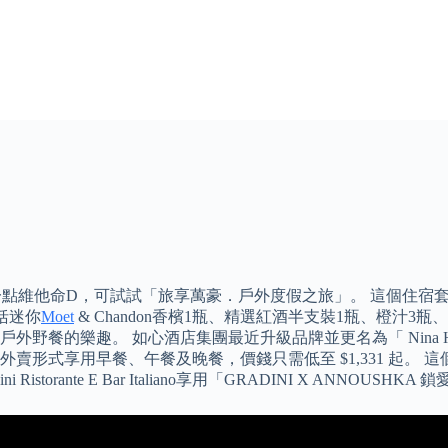
吸收多一點維他命D，可試試「旅享萬豪．戶外度假之旅」。 這個住
括迷你
Moet
& Chandon香檳1瓶、精選紅酒半支裝1瓶、橙
趣。 如心酒店集團最近升級品牌並更名為「 Nina Hospital
賣形式享用早餐、午餐及晚餐，價錢只需低至 $1,331 起。
rante E Bar Italiano享用「GRADINI X ANNOUSH