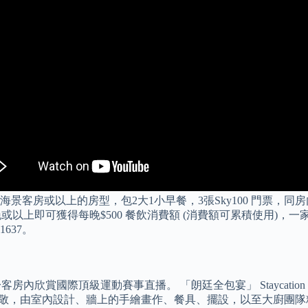
客房或以上的房型，包2大1小早餐，3張Sky100 門票，同房內Sa
或以上即可獲得每晚$500 餐飲消費額 (消費額可累積使用)，一家
637。
費於客房內欣賞國際頂級運動賽事直播。 「朗廷全包宴」 Staycat
nt部門致敬，由室內設計、牆上的手繪畫作、餐具、擺設，以至大