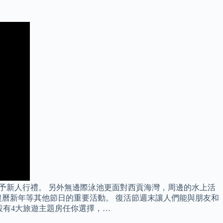
予新人行禮。 另外無邊際泳池更面對西貢海灣，周邊的水上活
曆新年等其他節日的重要活動。 復活節週末讓人們能與朋友和
套票，設有4大旅遊主題房任你選擇，…