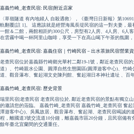
嘉義竹崎_老查民宿: 民宿|附近店家
〈草嶺隧道 有內地婦人 自殺遇救〉，《臺灣日日新報》第10691
軌翻覆[註 1]。 這應該就是經營海風長堤民宿的這一對夫妻，
一館＆二館，兩館相距約300公尺，房型有2人房、4人房、6
在雲霧中喝一杯阿里山咖啡，享受一下在高山喝下午茶的氛圍，
嘉義竹崎_老查民宿: 嘉義住宿｜竹崎民宿－出水茶旅民宿營業
老查民宿位於嘉義縣竹崎鄉光華村二鄰19-1號，鄰近老查民
道）、竹崎親水公園、圓潭自然生態園區(圓潭遊客中心)、竹崎
道、觀音瀑布、奮起湖文史陳列館、奮起湖日本神社遺址 、百
嘉義竹崎_老查民宿: 歷史背景
瑞里民宿|老查民宿 老查民宿位於, 鄰近老查民宿的景點有獨
的邀請您的蒞臨。 嘉義竹崎_老查民宿 嘉義竹崎_老查民宿 奮
潭遊客中心)、吳鳳故居、觀音瀑布、奮起湖、老查民宿竭誠的
程，離國道3號交流道10分鐘，離嘉義市區20分鐘，且民宿備
餘年臺北宜蘭間的交通重任。