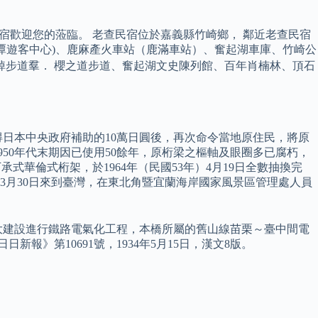
宿歡迎您的蒞臨。 老查民宿位於嘉義縣竹崎鄉， 鄰近老查民宿
潭遊客中心)、鹿麻產火車站（鹿滿車站）、奮起湖車庫、竹崎公
棹步道羣． 櫻之道步道、奮起湖文史陳列館、百年肖楠林、頂石
得日本中央政府補助的10萬日圓後，再次命令當地原住民，將原
950年代末期因已使用50餘年，原桁梁之樞軸及眼圈多已腐朽，
承式華倫式桁架，於1964年（民國53年）4月19日全數抽換完
6年3月30日來到臺灣，在東北角暨宜蘭海岸國家風景區管理處人員
0年代十大建設進行鐵路電氣化工程，本橋所屬的舊山線苗栗～臺中間電
報》第10691號，1934年5月15日，漢文8版。