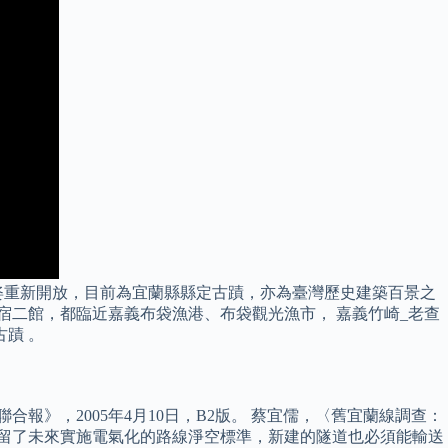
之姿重新開放，目前為宜蘭縣縣定古蹟，亦為臺灣歷史建築百景之
宿二館，都臨近嘉義布袋漁港、布袋觀光漁市， 嘉義竹崎_老查
古蹟 。
合報》，2005年4月10日，B2版。 蔡宜儒，〈舊宜蘭線調查：
，預留了未來實施電氣化的路線淨空標準，新建的隧道也必須能輸送