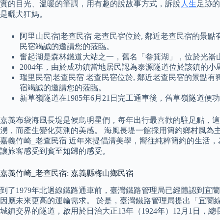
實的目光、溫暖的筆調，用有趣的說故事方式，訴說
人生
足跡的
是曬犬狂媽。
阿里山民宿|老查民宿 老查民宿位於, 鄰近老查民宿的
民宿竭誠的邀請您的蒞臨。
奮起湖是森林鐵道大站之一，舊名「畚箕湖」，位於光崙
2004年，由於成功鎮當地居民認為泰源隧道位於該鎮的
瑞里民宿|老查民宿 老查民宿位於, 鄰近老查民宿的景
宿竭誠的邀請您的蒞臨。
新草嶺隧道在1985年6月21日完工通車後，舊草嶺隧道
嘉義布袋海風長堤是候鳥明星們，每年出行最喜歡的駐足點，
湧，而產生變化莫測的美感。 海風長堤一館採用簡約鄉村風為
嘉義竹崎_老查民宿 近年來提倡清美學，嚮往純粹簡約的生活
讓旅客感受到賓至如歸的感受。
嘉義竹崎_老查民宿: 嘉義縣梅山鄉民宿
到了1979年北迴線鐵路通車前，臺灣鐵路管理局已經體認到
因應未來更高的運輸需求。 於是，臺灣鐵路管理局提出「宜蘭線
城鎮交界的隧道，啟用於日治大正13年（1924年）12月1日，總長2