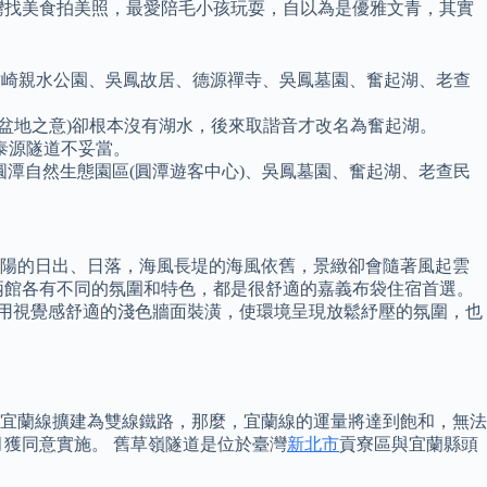
灣找美食拍美照，最愛陪毛小孩玩耍，自以為是優雅文青，其實
、竹崎親水公園、吳鳳故居、德源禪寺、吳鳳墓園、奮起湖、老查
盆地之意)卻根本沒有湖水，後來取諧音才改名為奮起湖。
泰源隧道不妥當。
圓潭自然生態園區(圓潭遊客中心)、吳鳳墓園、奮起湖、老查民
太陽的日出、日落，海風長堤的海風依舊，景緻卻會隨著風起雲
兩館各有不同的氛圍和特色，都是很舒適的嘉義布袋住宿首選。
採用視覺感舒適的淺色牆面裝潢，使環境呈現放鬆紓壓的氛圍，也
將宜蘭線擴建為雙線鐵路，那麼，宜蘭線的運量將達到飽和，無法
月獲同意實施。 舊草嶺隧道是位於臺灣
新北市
貢寮區與宜蘭縣頭