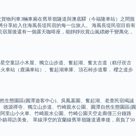
，452次貨物列車3輛車廂在舊草嶺隧道與澳底驛（今福隆車站）之間脫
將分享給入住海風長堤民宿的每一位旅人。 海風長堤民宿目前有
寓民宿屋後還有一個露天咖啡座，能靜靜欣賞山嵐縹緲千變萬化，
幾米星空童話小木屋、獨立山步道、奮起湖、奮太古道（糕仔崁古
產火車站（鹿滿車站）、奮起湖車庫、頂石棹步道羣． 櫻之道步
自然生態園區(圓潭遊客中心)、吳鳳墓園、奮起湖、老查民宿竭誠
墓園、德源禪寺、獨立山步道、竹崎親水公園、圓潭自然生態園區(圓
搭阿里山小火車、竹崎親水公園、竹崎公園天空走廊僅三分鐘路
小鎮尋訪美食。 單線淨空的宜蘭線舊草嶺隧道通車後，肩負了50