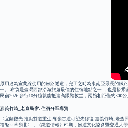
原用途為宜蘭線使用的鐵路隧道，完工之時為東南亞最長的鐵路隧
一。 布袋是臺灣西部沿海旅遊最佳的住宿地點之一 ，也是搭乘
民宿2026 步行10分鐘就能抵達高跟鞋教堂，兩館相距僅約300
嘉義竹崎_老查民宿: 住宿分區導覽
〈宜蘭觀光 推動雙道重生 嶐嶺古道可望先修復 嘉義竹崎_老查民
福隆～草嶺北〉，《鐵道情報》62期，鐵道文化協會暨交通大學