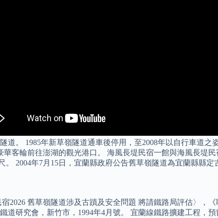
道。 1985年新草嶺隧道通車後停用，至2008年以自行車道
豪華客輪前往澎湖的觀光港口。 海風長堤民宿一館與海風長堤民
公尺。 2004年7月15日，宜蘭縣政府公告舊草嶺隧道為宜蘭縣縣定
宿2026 舊草嶺隧道涉及古蹟及安全問題 將請鐵路局評估〉，《聯
鐵道研究會，新竹市，1994年4月號。 宜蘭線鐵路擴建工程