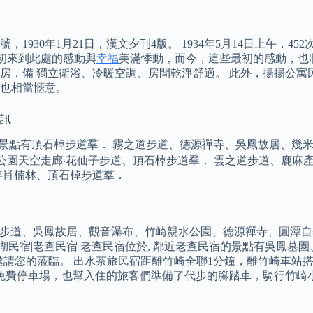
號，1930年1月21日，漢文夕刊4版。 1934年5月14日上午
最初來到此處的感動與
幸福
美滿悸動，而今，這些最初的感動，也
人客房，備 獨立衛浴、冷暖空調、房間乾淨舒適。 此外，揚揚公
也相當愜意。
資訊
宿的景點有頂石棹步道羣． 霧之道步道、德源禪寺、吳鳳故居、
公園天空走廊‧花仙子步道、頂石棹步道羣． 雲之道步道、鹿麻
年肖楠林、頂石棹步道羣．
立山步道、吳鳳故居、觀音瀑布、竹崎親水公園、德源禪寺、圓潭
起湖民宿|老查民宿 老查民宿位於, 鄰近老查民宿的景點有吳鳳
邀請您的蒞臨。 出水茶旅民宿距離竹崎全聯1分鐘，離竹崎車站
有免費停車場，也幫入住的旅客們準備了代步的腳踏車，騎行竹崎