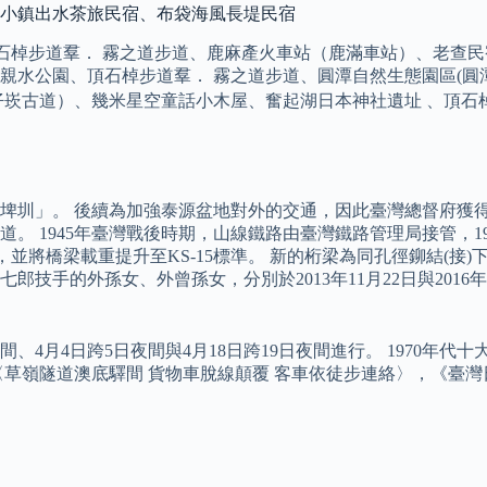
崎小鎮出水茶旅民宿、布袋海風長堤民宿
石棹步道羣． 霧之道步道、鹿麻產火車站（鹿滿車站）、老查民
親水公園、頂石棹步道羣． 霧之道步道、圓潭自然生態園區(圓
仔崁古道）、幾米星空童話小木屋、奮起湖日本神社遺址 、頂石
馬埤圳」。 後續為加強泰源盆地對外的交通，因此臺灣總督府獲
。 1945年臺灣戰後時期，山線鐵路由臺灣鐵路管理局接管，1
並將橋梁載重提升至KS-15標準。 新的桁梁為同孔徑鉚結(接)下
郎技手的外孫女、外曾孫女，分別於2013年11月22日與201
1日夜間、4月4日跨5日夜間與4月18日跨19日夜間進行。 197
嶺隧道澳底驛間 貨物車脫線顛覆 客車依徒步連絡〉，《臺灣日日新