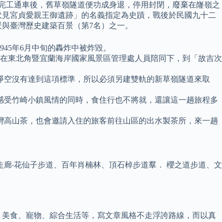
1日完工通車後，舊草嶺隧道便功成身退，停用封閉，廢棄在嶐嶺之
伏見宮貞愛親王御遺跡」的名義指定為史蹟，戰後於民國九十二
十景與臺灣歷史建築百景（第7名）之一。
45年6月中旬的轟炸中被炸毀。
臺灣，在東北角暨宜蘭海岸國家風景區管理處人員陪同下，到「故吉次
淨空沒有達到這項標準，所以必須另建雙軌的新草嶺隧道來取
感受竹崎小鎮風情的同時，食住行也不將就，還讓這一趟旅程多
灣高山茶，也會邀請入住的旅客前往山區的出水製茶所，來一趟
廊‧花仙子步道、百年肖楠林、頂石棹步道羣． 櫻之道步道、文
、美食、寵物、綜合生活等，寫文章風格不走浮誇路線，而以真