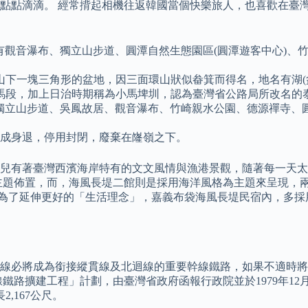
點點滴滴。 經常揹起相機往返韓國當個快樂旅人，也喜歡在臺
景點有觀音瀑布、獨立山步道、圓潭自然生態園區(圓潭遊客中心)
山下一塊三角形的盆地，因三面環山狀似畚箕而得名，地名有湖(
小馬段，加上日治時期稱為小馬埤圳，認為臺灣省公路局所改名的
點有獨立山步道、吳鳳故居、觀音瀑布、竹崎親水公園、德源禪寺、
便功成身退，停用封閉，廢棄在嶐嶺之下。
這兒有著臺灣西濱海岸特有的文文風情與漁港景觀，隨著每一天
主題佈置，而，海風長堤二館則是採用海洋風格為主題來呈現，
，為了延伸更好的「生活理念」，嘉義布袋海風長堤民宿內，多
宜蘭線必將成為銜接縱貫線及北迴線的重要幹線鐵路，如果不適時
鐵路擴建工程」計劃，由臺灣省政府函報行政院並於1979年12
,167公尺。