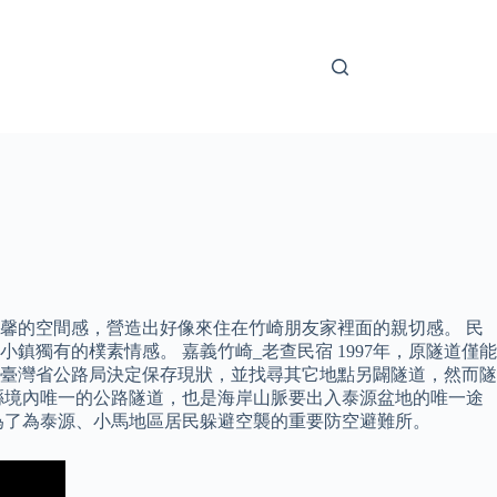
馨的空間感，營造出好像來住在竹崎朋友家裡面的親切感。 民
獨有的樸素情感。 嘉義竹崎_老查民宿 1997年，原隧道僅能
臺灣省公路局決定保存現狀，並找尋其它地點另闢隧道，然而隧
東縣境內唯一的公路隧道，也是海岸山脈要出入泰源盆地的唯一途
為了為泰源、小馬地區居民躲避空襲的重要防空避難所。