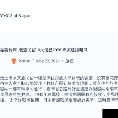
Skip
to
content
YMCA of Niagara
嘉義竹崎_老查民宿10大優點2026!專家建議咁做…
benlau
May 22, 2024
旅遊
走進出水茶旅民宿一樓是供住房旅人們休憩的客廳，沒有眼花撩
宿主人家也貼心地製作了竹崎市區到覽美食地圖，讓入住的旅客們
容納一部車輛單向通行，臺灣省公路局計畫擴建為能容納兩部車
道最終並無興建。 1945年終戰後，臺灣由國民政府接收，
徑。 太平洋戰爭後期，日本帝國戰況逐漸趨於劣勢，這時臺灣