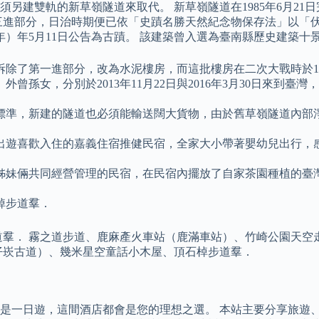
另建雙軌的新草嶺隧道來取代。 新草嶺隧道在1985年6月2
三進部分，日治時期便已依「史蹟名勝天然紀念物保存法」以「
09年）年5月11日公告為古蹟。 該建築曾入選為臺南縣歷史建築
拆除了第一進部分，改為水泥樓房，而這批樓房在二次大戰時於19
曾孫女，分別於2013年11月22日與2016年3月30日來到
標準，新建的隧道也必須能輸送闊大貨物，由於舊草嶺隧道內部
出遊喜歡入住的嘉義住宿推健民宿，全家大小帶著嬰幼兒出行，
姊妹倆共同經營管理的民宿，在民宿內擺放了自家茶園種植的臺
棹步道羣．
羣． 霧之道步道、鹿麻產火車站（鹿滿車站）、竹崎公園天空走
仔崁古道）、幾米星空童話小木屋、頂石棹步道羣．
是一日遊，這間酒店都會是您的理想之選。 本站主要分享旅遊