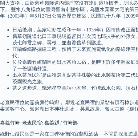
闊大貨物，由於舊草嶺隧道內部淨空沒有達到這項標準，所以必須
下。 鹽水八角樓位於臺灣臺南市鹽水區，為鹽水葉家大宅的第
年（2003年）年5月27日公告為歷史建築，民國九十八年（20
日治後期，葉家宅邸在昭和十年（1935年）因市街改正而
舊草嶺隧道北口工事現場監督員吉次茂七郎技手的外孫女、外
茂七郎君之碑」尋根，並遊覽舊草嶺隧道。
宜蘭線鐵路擴建工程，預留了未來實施電氣化的路線淨空
代。
位於嘉義竹崎鬧區的出水茶旅民宿，是時下許多年輕家庭
了一份慵懶舒適。
出水茶旅民宿是由獲選亮點茶莊殊榮的出水製茶所第二代
茶園觀光之旅。
茶之道步道、幾米星空童話小木屋、竹崎親水公園、頂石
老查民宿位於嘉義縣竹崎鄉， 鄰近老查民宿的景點有頂石棹步道
峯遊客中心、奮起湖日本神社遺址 、吳鳳故居、奮太古道（糕
嘉義竹崎_老查民宿: 嘉義縣 / 竹崎鄉
綠野仙蹤民宿是一家在口碑極佳的宜蘭縣酒店，不管是深度遊還