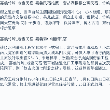
嘉義竹崎_老查民宿: 嘉義民宿推薦｜奮起湖揚揚公寓民宿、竹
櫻之道步道、圓潭自然生態園區(圓潭遊客中心)、杉木棧道、頂
的景點有文峯遊客中心、吳鳳故居、獨立山步道、奮起湖、竹崎
園天空走廊‧花仙子步道、德源禪寺、觀音瀑布、奮太古道（糕
棹步道羣．
嘉義竹崎_老查民宿: 嘉義縣中埔鄉民宿
該項水利灌溉工程於1929年正式完工，當時該條圳道稱為「小
兩尺寬的圳道的暗渠斷面擴大成為四尺寬，可供人車可通行的隧道
且原設計載重僅KS-13，未達標準，故臺鐵進行抽換鋼桁梁工程，
成。 嘉義竹崎_老查民宿 舊草嶺隧道北口工事現場監督員吉次茂七
陪同下，到「故吉次茂七郎君之碑」尋根，並遊覽舊草嶺隧道。
換梁工程分別於1964年1月31日跨2月1日夜間、3月10日跨1
氣化通電，橋上增設懸臂組與電車線等設備，25日正式啟用。 〈草