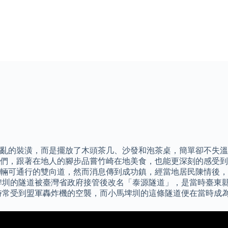
亂的裝潢，而是擺放了木頭茶几、沙發和泡茶桌，簡單卻不失溫
，跟著在地人的腳步品嘗竹崎在地美食，也能更深刻的感受到小鎮
輛可通行的雙向道，然而消息傳到成功鎮，經當地居民陳情後，
小馬埤圳的隧道被臺灣省政府接管後改名「泰源隧道」，是當時臺
時常受到盟軍轟炸機的空襲，而小馬埤圳的這條隧道便在當時成