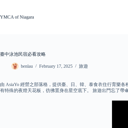
Skip
to
content
YMCA of Niagara
臺中泳池民宿必看攻略
benlau
February 17, 2025
旅遊
由 AsiaYo 經營之部落格，提供臺、日、韓、泰食衣住行
有特殊的夜燈天花板，彷彿置身在星空底下。 旅遊出門忘了帶