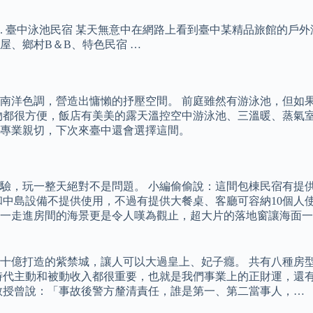
 臺中泳池民宿 某天無意中在網路上看到臺中某精品旅館的戶外
屋、鄉村B＆B、特色民宿 …
南洋色調，營造出慵懶的抒壓空間。 前庭雖然有游泳池，但如
物都很方便，飯店有美美的露天溫控空中游泳池、三溫暖、蒸氣室
專業親切，下次來臺中還會選擇這間。
驗，玩一整天絕對不是問題。 小編偷偷說：這間包棟民宿有提
島設備不提供使用，不過有提供大餐桌、客廳可容納10個人使用。 
一走進房間的海景更是令人嘆為觀止，超大片的落地窗讓海面一
十億打造的紫禁城，讓人可以大過皇上、妃子癮。 共有八種房
的時代主動和被動收入都很重要，也就是我們事業上的正財運，還
教授曾說：「事故後警方釐清責任，誰是第一、第二當事人，…