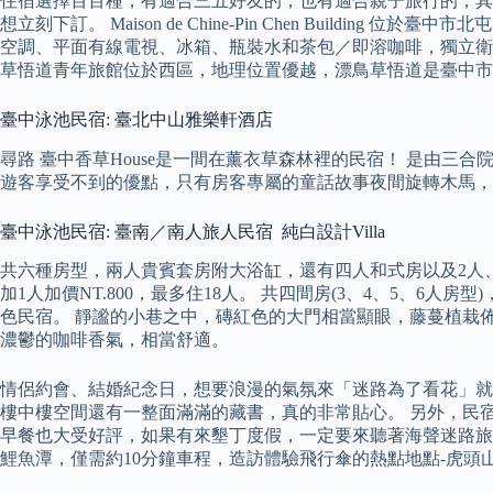
住宿選擇百百種，有適合三五好友的，也有適合親子旅行的，其
想立刻下訂。 Maison de Chine-Pin Chen Build
空調、平面有線電視、冰箱、瓶裝水和茶包／即溶咖啡，獨立衛
草悟道青年旅館位於西區，地理位置優越，漂鳥草悟道是臺中市
臺中泳池民宿: 臺北中山雅樂軒酒店
尋路 臺中香草House是一間在薰衣草森林裡的民宿！ 是由
遊客享受不到的優點，只有房客專屬的童話故事夜間旋轉木馬，
臺中泳池民宿: 臺南／南人旅人民宿 純白設計Villa
共六種房型，兩人貴賓套房附大浴缸，還有四人和式房以及2人、4人
加1人加價NT.800，最多住18人。 共四間房(3、4、5、6
色民宿。 靜謐的小巷之中，磚紅色的大門相當顯眼，藤蔓植栽
濃鬱的咖啡香氣，相當舒適。
情侶約會、結婚紀念日，想要浪漫的氣氛來「迷路為了看花」就
樓中樓空間還有一整面滿滿的藏書，真的非常貼心。 另外，民
早餐也大受好評，如果有來墾丁度假，一定要來聽著海聲迷路旅
鯉魚潭，僅需約10分鐘車程，造訪體驗飛行傘的熱點地點-虎頭