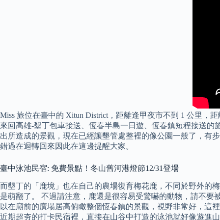
Miss 旅位在臺中的 Xitun District，距離逢甲夜市不到 1 公
來回高雄-墾丁包車接送、恆春半島一日遊、恆春鎮短程接送的
出所造成的景觀，現在已經讓墾管處整裡的像公園一般了，有步
錯過在迴轉回來因此在這邊提醒大家。
臺中泳池民宿: 免費景點！冬山舊河港燈節12/31登場
而墾丁的「鹿境」也在自己的農場復育梅花鹿，不同於野外的梅
是萌翻了。 不過請注意，鹿還是很容易受驚嚇的動物，請不要
以在廟前的廣場居高俯瞰整個恆春鎮的景觀，視野非常好，這裡
近期超夯的打卡民宿裡，直接在山谷中打造的泳池就好像遊進山