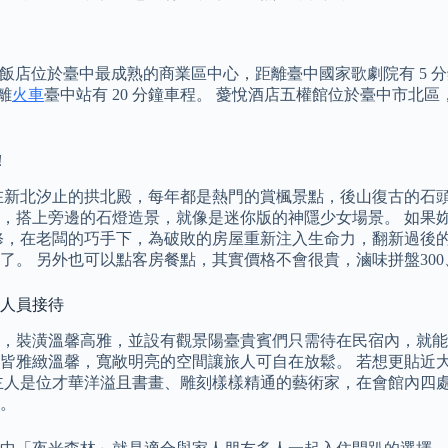
i。 飯店位於臺中最成熟的商業區中心，距離臺中國家歌劇院有 5
離
火車
臺中站有 20 分鐘車程。 薆悅酒店五權館位於臺中市北區
！
在新北汐止的拱北殿，每年都是熱門的賞楓景點，後山復古的石
，搭上旁邊的石燈造景，就像是迷你版的神隱少女場景。 如果
年久失修，在老闆的巧手下，為破敗的房屋重新注入生命力，翻新過
了。 另外也可以點客房餐點，其實價格不會很貴，滷味拼盤300
有人員接待
，裝潢溫馨高雅，並設有觀景陽臺貴賓們只需待在民宿內，就能
皆雅緻溫馨，寬敞明亮的空間讓旅人可自在放鬆。 若想更貼近
主人是位才華洋溢且書畫、雕刻樣樣精通的藝術家，在會館內四
。