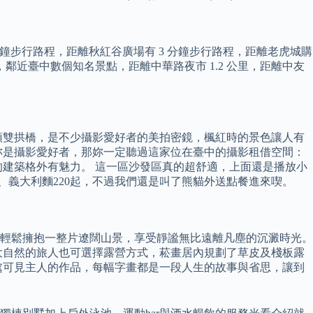
 分鐘步行路程，距離秋紅谷廣場有 3 分鐘步行路程，距離老虎城購
，鄰近臺中數個知名景點，距離中華路夜市 1.2 公里，距離中友
頭雙拱橋，是不少攝影愛好者的美拍密鏡，楓紅時的景色讓人有
妳是攝影愛好者，那妳一定聽過這家位在臺中的攝影租借空間：
後的建築格外有魅力。 這一區沙發區真的超舒適，上面還是播放小
、義大利麵220起，不過我們還是叫了熊貓外送點餐進來喫。
輕鬆擁抱一整片遼闊山景，享受靜謐無比遠離凡塵的沉澱時光。
大自然的旅人也可選擇露營方式，菘畫居內規劃了草皮及棧板露
處可見主人的作品，每幅字畫都是一段人生的故事與省思，讓到