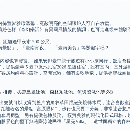
內佈置皆雅緻溫馨，寬敞明亮的空間讓旅人可自在放鬆。
繽紛色樣《奇幻樂活》有異國風情般的情調，也可走進叢林體驗
距離逢甲夜市 500 公尺。
南景點」、「臺南宵夜」、「臺南美食」等關鍵字吧？
內容也算豐富。 如果安排臺中親子旅遊有小小孩同行，飯店會
，提供豪華 5 臺中泳池民宿2026 星級住宿，設有室內、室
 所有客房均經精心設計，空間寬敞，鋪有柔軟地毯，提供專屬枕
池民宿」推薦，峇裏島風泳池、森林系泳池、無邊際泳池等必訪
一踏出去就可以欣賞到整片的薰衣草田跟絕美旋轉木馬，適合喜歡童
 距離著名的景點 “宮原眼科”，步行也只要二分鐘，非常適合
的套房房型，另有提供包棟服務。 樸質典雅的現代化日式風格，
脈景色的墾丁無邊際泳池民宿「星苑Villa」，遺世而獨立的森