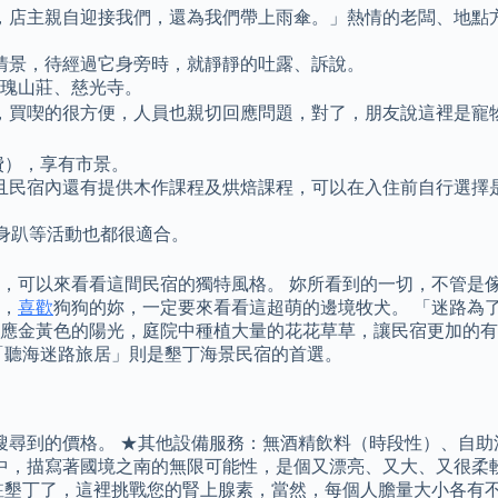
，店主親自迎接我們，還為我們帶上雨傘。」熱情的老闆、地點
情景，待經過它身旁時，就靜靜的吐露、訴說。
玫瑰山莊、慈光寺。
，買喫的很方便，人員也親切回應問題，對了，朋友說這裡是寵物
（免費），享有市景。
且民宿內還有提供木作課程及烘焙課程，可以在入住前自行選擇
身趴等活動也都很適合。
，可以來看看這間民宿的獨特風格。 妳所看到的一切，不管是
，
喜歡
狗狗的妳，一定要來看看這超萌的邊境牧犬。 「迷路為
金黃色的陽光，庭院中種植大量的花花草草，讓民宿更加的有隱蔽
而「聽海迷路旅居」則是墾丁海景民宿的首選。
為條件所搜尋到的價格。 ★其他設備服務：無酒精飲料（時段性）、
書中，描寫著國境之南的無限可能性，是個又漂亮、又大、又很柔
墾丁了，這裡挑戰您的腎上腺素，當然，每個人膽量大小各有不同