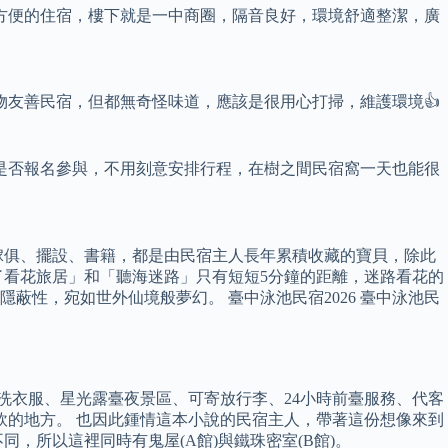
方便的住宿，樓下就是一中商圈，隔音良好，環境舒適整潔，廣
友善民宿，但都無奇怪味道，應該是很用心打掃，維護環境👍
是否報名參與，不用刻意安排行程，在樹之間民宿窩一天也能很
傢俱、擺設、書籍，都是由民宿主人長年累積收藏的寶貝，除此
了看花旅居」和「聽海迷路」只有短短5分鐘的距離，迷路看花的
性，宛如世外仙境般夢幻。 臺中泳池民宿2026 臺中泳池民
自助洗衣服、星光露臺夜景區、可寄放行李、24小時前臺服務、代客
軟的地方。 也因此鍾情這本小說的民宿主人，帶著這份想像來到
，所以這裡同時有鬼屋(A館)與鐵珠密室(B館)。