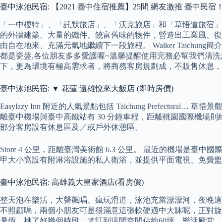
臺中泳池民宿: 【2021 臺中住宿推薦】25間 網友激推 臺中
「一中樓特」、「託默旅店」、「沃克旅店」和「草悟道旅宿」
的外牆建築、大量的鐵件、饒富舊味的物件，營造出工業風、復
由自在地來、充滿元氣地繼續下一段旅程。 Walker Taichung簡
都是瓷盤,各位朋友多多愛護喔~溫馨提醒使用完務必幫我們清
下，更為環境有極高需求者，將商務客房規劃成，不販售休息，
臺中泳池民宿: ▼ 花蓮 遠雄悅來大飯店 (即時房價)
Easylazy Inn 附近的人氣景點包括 Taichung Prefec
離臺中機場與臺中高鐵站有 30 分鐘車程，距離桃園國際機場
部分客房設有休息區及／或戶外休憩區。
Store 4 公里，距離臺灣美術館 6.3 公里。 最近的機場是臺中國
甲大小窩設有附淋浴設施的私人衛浴，並提供平面電視、免費盥洗用品和
臺中泳池民宿: 高雄義大皇家酒店(看房價)
整天泡在樂活，大聲飆唱、瘋玩滑道，泳池充當漂漂河，夜晚這
不照顧嗎，兩個小朋友可是很滿意這張軟硬適中大牀呢，正對旋轉
暑假，挑了好幾個時段，才訂到這間空間佔約60坪，樂活殿堂。