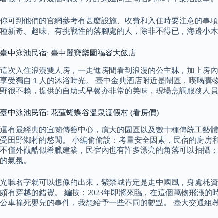
你可到他們的官網參考有甚麼設施、收費和入住時要注意的事項.
種新奇、趣味、有挑戰性的落腳處的人，除非不得已，海邊小木
臺中泳池民宿: 臺中麗寶樂園福容大飯店
這次入住浪漫雙人房，一走進房間看到浪漫的公主牀，加上房內
享受獨自１人的沐浴時光。 臺中金典酒店附近是鬧區，喫喝購
野很不賴，提供的自助式早餐亦非常的美味，現場烹調服務人員
臺中泳池民宿: 花蓮蝴蝶谷溫泉渡假村 (看房價)
還有最經典的宜蘭傳藝中心，廣大的園區以及數十種傳統工藝體
受田野鄉村的悠閒。 小編偷偷說：考量安全因素，民宿的廚房和中
不僅外觀酷似希臘建築，民宿內也有許多漂亮的角落可以拍攝；
的氣氛。
光聽名字就可以想像的出來，紫禁城肯定是走中國風，身處耗資
頗有穿越的錯覺。 編按：2023年即將來臨，在這個萬物飛漲
公車撞死嬰兒的事件，我想給予一些不同的觀點。 臺大交通組