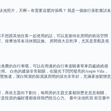
泳池照片，天啊～有需要這麼誇張嗎？ 我是一個旅行喜歡嘗試各
果不想跟其他住客一起使用的話，可以直接待在房間的衛浴空間
、按摩池等各項休閒設施。 房間很大且乾淨，尤其是景觀及視
供免費的自行車哦，可以在周邊的自行車道騎著單車四處繞繞感
白色的建築非常顯眼，在陽光下閃閃發亮的Ample Villa，
覽無遺，潔白簡潔的裝潢讓房間的採光非常好，充滿著放鬆愜意
型，再依主題向下劃分，每間房的主題文案都與歷史息息相關，
有是投資的偏財運都值得我們投注心力。 臺中泳池民宿 前言臺中