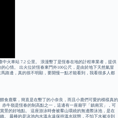
.2 公里，距離臺中火車站 7.2 公里。 浪漫墾丁是恆春在地的計程車業者，提供
的心情。 出火位於恆春東門外100公尺，是由於地下天然氣冒
在馬路邊，真的很不明顯，要開慢一點才能看到，我看很多人都
餵食鹿羣，簡直是在墾丁的小奈良，而且小鹿們可愛的模樣真的
 赤牛嶺是恆春的制高點之一，這邊有一座廟宇「鎮南宮」，可
賞景的好地點。 這座游泳時會被羣山環繞的無邊際泳池，是在
緻。 最棒的是泳池內水溫永遠保持溫水狀態，不怕下水被冷到