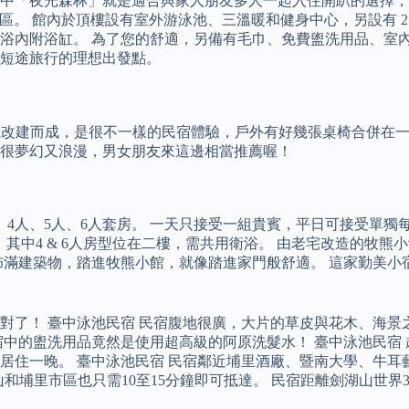
中「夜光森林」就是適合與家人朋友多人一起入住開趴的選擇，獨
ing 位於臺中市北屯區。 館內於頂樓設有室外游泳池、三溫暖和健身中心，另
浴內附浴缸。 為了您的舒適，另備有毛巾、免費盥洗用品、室內
短途旅行的理想出發點。
三合院改建而成，是很不一樣的民宿體驗，戶外有好幾張桌椅合併在
很夢幻又浪漫，男女朋友來這邊相當推薦喔！
、5人、6人套房。 一天只接受一組貴賓，平日可接受單獨每間NT.
人房型)，其中4 & 6人房型位在二樓，需共用衛浴。 由老宅改造
佈滿建築物，踏進牧熊小館，就像踏進家門般舒適。 這家勤美小
對了！ 臺中泳池民宿 民宿腹地很廣，大片的草皮與花木、海景
宿中的盥洗用品竟然是使用超高級的阿原洗髮水！ 臺中泳池民宿
居住一晚。 臺中泳池民宿 民宿鄰近埔里酒廠、暨南大學、牛耳
山和埔里市區也只需10至15分鐘即可抵達。 民宿距離劍湖山世