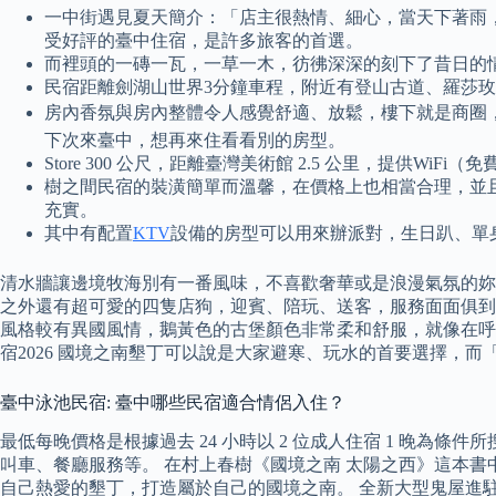
一中街遇見夏天簡介：「店主很熱情、細心，當天下著雨
受好評的臺中住宿，是許多旅客的首選。
而裡頭的一磚一瓦，一草一木，彷彿深深的刻下了昔日的
民宿距離劍湖山世界3分鐘車程，附近有登山古道、羅莎
房內香氛與房內整體令人感覺舒適、放鬆，樓下就是商圈
下次來臺中，想再來住看看別的房型。
Store 300 公尺，距離臺灣美術館 2.5 公里，提供WiFi
樹之間民宿的裝潢簡單而溫馨，在價格上也相當合理，並
充實。
其中有配置
KTV
設備的房型可以用來辦派對，生日趴、單
清水牆讓邊境牧海別有一番風味，不喜歡奢華或是浪漫氣氛的妳
之外還有超可愛的四隻店狗，迎賓、陪玩、送客，服務面面俱到
風格較有異國風情，鵝黃色的古堡顏色非常柔和舒服，就像在呼應
宿2026 國境之南墾丁可以說是大家避寒、玩水的首要選擇，
臺中泳池民宿: 臺中哪些民宿適合情侶入住？
最低每晚價格是根據過去 24 小時以 2 位成人住宿 1 晚
叫車、餐廳服務等。 在村上春樹《國境之南 太陽之西》這本
自己熱愛的墾丁，打造屬於自己的國境之南。 全新大型鬼屋進駐