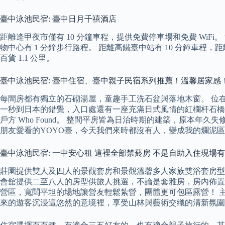
臺中泳池民宿: 臺中日月千禧酒店
距離逢甲夜市僅有 10 分鐘車程，提供免費停車場和免費 WiF
物中心有 1 分鐘步行路程。 距離高鐵臺中站有 10 分鐘車程，距
百貨 1.1 公里。
臺中泳池民宿: 臺中住宿、臺中親子民宿系列推薦！溫馨居家感
每間房都有獨立的石砌湯屋，童趣手工洗石盆與落地木窗。 位
一秒到日本的錯覺，入口處還有一座充滿日式風情的紅欄杆石橋
戶方 Who Found。 整間平房皆為日治時期的建築，原本
朋友愛看的YOYO臺，今天我們來時都沒有人，變成我的爛泥區
臺中泳池民宿: 一中安心租 這裡全部禁菸房 不是自助入住現場
莊園提供雙人及四人的景觀套房和景觀溫馨多人家族雙浴套房型
會舘提供二至八人的房型供旅人挑選，不論是套雅房，房內佈置
營區，寬闊平坦的場地讓營友輕鬆紮營，團體更可包區露營！ 
來的遊客沉浸這悠然的意境裡，享受山林與藝術交織的清新氛圍