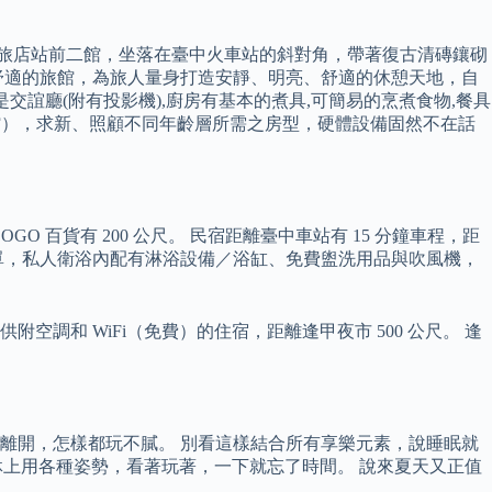
捷旅店站前二館，坐落在臺中火車站的斜對角，帶著復古清磚鑲砌
舒適的旅館，為旅人量身打造安靜、明亮、舒適的休憩天地，自
1F ,是交誼廳(附有投影機),廚房有基本的煮具,可簡易的烹煮食物,餐具
館），求新、照顧不同年齡層所需之房型，硬體設備固然不在話
廣三 SOGO 百貨有 200 公尺。 民宿距離臺中車站有 15 分鐘車程，距
與牀單，私人衛浴內配有淋浴設備／浴缸、免費盥洗用品與吹風機，
，提供附空調和 WiFi（免費）的住宿，距離逢甲夜市 500 公尺。 逢
離開，怎樣都玩不膩。 別看這樣結合所有享樂元素，說睡眠就
牀上用各種姿勢，看著玩著，一下就忘了時間。 說來夏天又正值