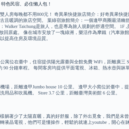
民宿！特色民宿、必住懶人包！
雙人房每晚都不用800元！ 奇異果快捷旅店簡介：好奇異果快
古且暖調的旅店空間。 葉綠宿旅館簡介：一個逢甲商圈最清幽
介：Walker Taichung是旅人，也是專為旅人規劃的舒適空間。 
洗放回原處。 像在城市安放了一塊綠洲，樂活作為摩鐵（汽車旅
以提高住房及環境品質。
tural… 草悟景觀公寓位在臺中，住宿提供陽光露臺與全館免費 WiFi，距離
則約 90 分鐘車程。 每間客房均提供平面電視、冰箱、熱水壺
際機場，距離逢甲Jumbo house 10 公里。 逢甲大小窩位於臺中
吹風機。 Store 3.7 公里，距離臺灣美術館 6 公里。
樣躺著少了太陽直曬，真的好舒服，除了外出覓食，我們是未曾
液晶電視，他們可是懂操作，輕鬆的就連上youtube，開心在