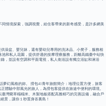
不同情境探索，強調視覺，給住客帶來的新奇感受，是許多網美
提供澡盆、嬰兒牀，還有嬰幼兒專用的洗沐品、小凳子，服務相
外游泳池和私人花園，提供舒適的按摩理療服務，距離高鐵臺中站快
頭目錄，並設有空調和平面電視，私人衛浴設有獨立浴缸和淋浴
話夢幻風格的妳。 揹包41青年旅館簡介：地理位置方便，旅客
想真正體驗中部風光的旅人，為揹包客提供在旅途中便利的環境。
以臺灣藺草榻榻米、木製地板搭配高雅精巧的完善設備，融合戶
林絕景，讓你１秒置身峇裏島！