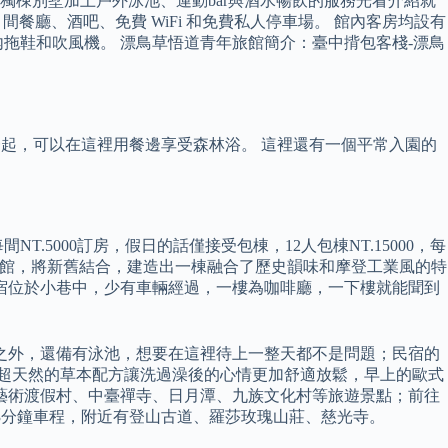
棟別墅加上戶外泳池、運動bar與酒水暢飲的服務光看介紹就
設有 2 間餐廳、酒吧、免費 WiFi 和免費私人停車場。 館內客房均設有
拖鞋和吹風機。 漂鳥草悟道青年旅館簡介：臺中揹包客棧-漂鳥
一起，可以在這裡用餐邊享受森林浴。 這裡還有一個平常入園的
5000訂房，假日的話僅接受包棟，12人包棟NT.15000，每
的牧熊小館，將新舊結合，建造出一棟融合了歷史韻味和摩登工業風的特
宿位於小巷中，少有車輛經過，一樓為咖啡廳，一下樓就能聞到
之外，還備有泳池，想要在這裡待上一整天都不是問題；民宿的
 超天然的草本配方讓洗過澡後的心情更加舒適放鬆，早上的歐式
藝術渡假村、中臺禪寺、日月潭、九族文化村等旅遊景點；前往
界3分鐘車程，附近有登山古道、羅莎玫瑰山莊、慈光寺。