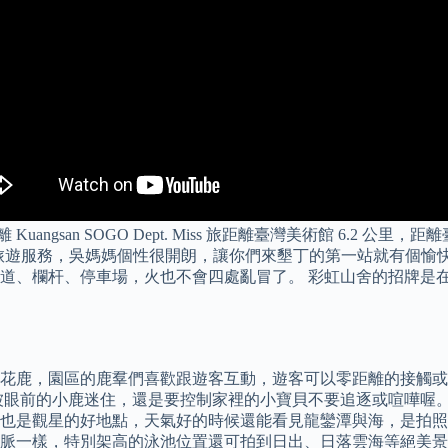
里，距離 Kuangsan SOGO Dept. Miss 旅距離臺灣美術館 6
旅遊服務，吳媽媽個性很開朗，讓你們來墾丁的第一站就有個愉快
道、欄杆、停車場，火也不會四處亂冒了。 彩虹山舍的招牌是
花鹿，園區的鹿羣們喜歡跟遊客互動，遊客可以零距離的接觸或
被眼前的小鹿迷住，還是要控制家裡的小寶貝不要追逐或喧嘩喔。
也是觀星的好地點，天氣好的時候還能看見龍鑾潭與海，是拍照
脈一樣，特別架高的泳池位置還可拍到日出、日落雲海等絕美景