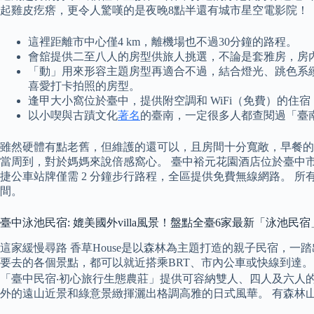
起雞皮疙瘩，更令人驚嘆的是夜晚8點半還有城市星空電影院！
這裡距離市中心僅4 km，離機場也不過30分鐘的路程。
會舘提供二至八人的房型供旅人挑選，不論是套雅房，房
「動」用來形容主題房型再適合不過，結合燈光、跳色系
喜愛打卡拍照的房型。
逢甲大小窩位於臺中，提供附空調和 WiFi（免費）的住宿，
以小喫與古蹟文化
著名
的臺南，一定很多人都查閱過「臺
雖然硬體有點老舊，但維護的還可以，且房間十分寬敞，早餐的
當周到，對於媽媽來說倍感窩心。 臺中裕元花園酒店位於臺中市
捷公車站牌僅需 2 分鐘步行路程，全區提供免費無線網路。
間。
臺中泳池民宿: 媲美國外villa風景！盤點全臺6家最新「泳
這家緩慢尋路 香草House是以森林為主題打造的親子民宿，
要去的各個景點，都可以就近搭乘BRT、市內公車或快線到達。
「臺中民宿‧初心旅行生態農莊」提供可容納雙人、四人及六人
外的遠山近景和綠意景緻揮灑出格調高雅的日式風華。 有森林山