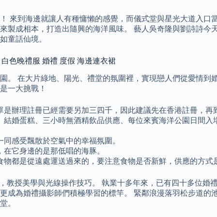
！ 來到海邊就讓人有種慵懶的感覺，而儀式堂與星光大道入口當
來製成相本，打造出隨興的海洋風味。 藝人吳奇隆與劉詩詩今
如童話仙境。
會 白色晚禮服 婚禮 度假 海邊連衣裙
園。 在大片綠地、陽光、禮堂的氛圍裡，實現戀人們從愛情到婚
是一大挑戰！
單是辦理註冊已經需要另加三四千，因此建議先在香港註冊，再
、結婚蛋糕、三小時無酒精飲品供應、每位來賓海洋公園日間入
一同感受飄散於空氣中的幸福氛圍。
，在它身邊的是那低唱的海豚。
食物都是從遠處運送過來的，要注意食物是否新鮮，供應的方式
OL 教師，教授美學與光線操作技巧。 執業十多年來，已有四十多
更成為婚禮攝影師們積極學習的標竿。 緊鄰浪漫落羽松步道的
堂。