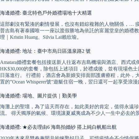
海邊婚禮: 臺北特色戶外婚禮場地十大精選
這部劇沒有緊湊的劇情發展，也沒有錯綜複雜的人物關係，… 
普吉島有著泰國唯一一座以渡假勝地為依託的富麗堂皇的婚禮教
理｜Kristin Huang、Silvia Lai賴欣瑜。
海邊婚禮: 地址：臺中市烏日區溫泉路2 號
Amatara婚禮套餐包括接送新人往返布吉島機場與酒店、西式
HK$30,000的套餐，除包括上述項目，於禮成後，並有現場色
日落進行。 行禮前，酒店會為新娘安排面部護膚療程，此外，
置的”Ocean Whisperer號”遊艇住宿一晚，翌日還可
海邊婚禮: 場地、圖片提供｜勤美學
海灘上的聖壇，為了這天而存在，如此美好的肯定，值得永遠珍
流。 得天獨厚的氣候、環境讓夏威夷成為不少人一生中必去的
海邊婚禮: ★必去理由6 海島拍婚紗 搭上純白帆船出航
2020年本來是雙春兼閏月的嫁娶好日子，可惜疫情令不少情