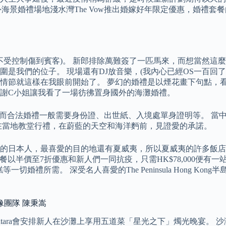
外海景婚禮場地淺水灣The Vow推出婚嫁好年限定優惠，婚禮套餐
物不受控制傷到賓客)。 新郎排除萬難簽了一匹馬來，而想當然這
我們的位子。 現場還有DJ放音樂，(我內心已經OS一百回了!
情節就這樣在我眼前開始了。 夢幻的婚禮是以煙花畫下句點，
謝C小姐讓我看了一場彷彿置身國外的海灘婚禮。
ense），而合法婚禮一般需要身份證、出世紙、入境處單身證明等
在當地教堂行禮，在蔚藍的天空和海洋麪前，見證愛的承諾。
的日本人，最喜愛的目的地還有夏威夷，所以夏威夷的許多飯店
套餐以半價至7折優惠和新人們一同抗疫，只需HK$78,000便有
一切婚禮所需。 深受名人喜愛的The Peninsula Hong 
像團隊 陳秉嵩
nantara會安排新人在沙灘上享用五道菜「星光之下」燭光晚宴。 