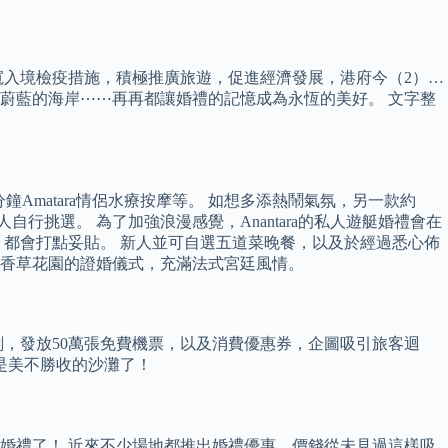
寬入境檢疫措施，積極推廣旅遊，促進經濟發展，港府今（2）…
蔚藍的海岸⋯⋯再再都讓婚禮的記憶成為永恆的美好。 文字整
Amatara情侶水療按摩等。 如想多添熱鬧氣氛，另一款約
行挑選。 為了加強浪漫感覺，Anantara的私人遊艇婚禮會在
都會打點妥貼。 新人並可自選五道菜晚餐，以及於經過悉心佈
」結合香草花園的證婚儀式，充滿法式宮廷風情。
，發放50萬張免費機票，以及消費優惠券，企圖吸引旅客迴
是美不勝收的沙灘了！
的婚禮了！ 近來不少場地都推出婚禮優惠，價錢從未見過這樣吸