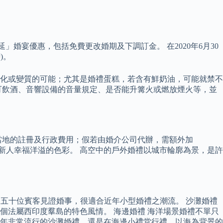
愛．蔓延」婚宴優惠，包括免費更改婚期及下調訂金。 在2020年6月30
)。
化或變質的可能；尤其是婚禮蛋糕，若含有鮮奶油，可能就禁不
可飲酒、音響設備的音量規定、是否能升篝火或燃放煙火等，並
只是當地的註冊及行政費用；假若由婚介公司代辦，需額外加
展現新人幸福洋溢的色彩。 高空中的戶外婚禮以城市輪廓為景，是許
容納五十位賓客見證婚事，很適合近年小型婚禮之潮流。 沙灘婚禮
法屬西印度羣島的特色風情。 海邊婚禮 海洋場景婚禮不單只
年非常流行的沙灘婚禮，還是在海邊小禮堂行禮，以海為背景的