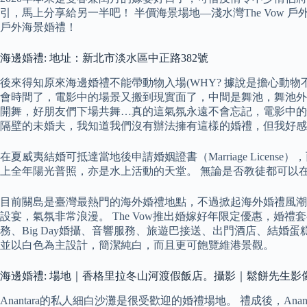
引，馬上分享給另一半吧！ 半價海景場地—淺水灣The Vow 戶
戶外海景婚禮！
海邊婚禮: 地址：新北市淡水區中正路382號
後來得知原來海邊婚禮不能帶動物入場(WHY? 據說是擔心動
會時間了，電影中的場景又搬到現實面了，中間是舞池，舞池外圍是
開舞，好朋友們下場共舞…真的這氣氛永遠不會忘記，電影中的
隔壁的未婚夫，我知道我們沒有辦法擁有這樣的婚禮，但我好感
在夏威夷結婚可抵達當地後申請婚姻證書（Marriage Lic
上全年陽光普照，亦是水上活動的天堂。 無論是否教徒都可以
目前關島是臺灣最熱門的海外婚禮地點，不過掀起海外婚禮風潮
設宴，氣氛非常浪漫。 The Vow推出婚嫁好年限定優惠，婚禮
務、Big Day婚攝、音響服務、旅遊巴接送、出門酒店、結婚蛋糕等
並以白色為主設計，簡潔純白，而且更可飽覽維港景觀。
海邊婚禮: 場地｜香格里拉冬山河渡假飯店。攝影｜鬆餅先生影
Anantara的私人細白沙灘是很受歡迎的婚禮場地。 禮成後，A