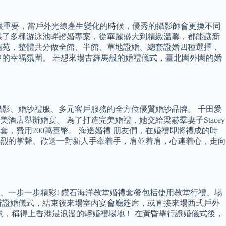
也很重要，當戶外光線產生變化的時候，優秀的攝影師會更換不同
供了多種游泳池畔證婚專案，從華麗盛大到精緻溫馨，都能讓新
瑞苑，整體共分做全館、半館、草地證婚、總套證婚四種選擇，
的幸福氛圍。 若想來場古羅馬般的婚禮儀式，臺北園外園的婚
！
攝影、婚紗禮服、多元客戶服務的全方位優質婚紗品牌。 千田愛
店舉辦婚宴。 為了打造完美婚禮，她交給梁赫羣妻子Stacey
費用200萬臺幣。 海邊婚禮 朋友們，在婚禮即將禮成的時
烈的掌聲、歡送一對新人手牽着手，肩並着肩，心連着心，走向
、一步一步精彩! 鑽石海洋教堂婚禮套餐包括使用教堂行禮、場
辦證婚儀式，結束後來場室內宴會廳筵席，或直接來場西式戶外
海景，稱得上香港最浪漫的輕婚禮場地！ 在黃昏舉行證婚儀式後，