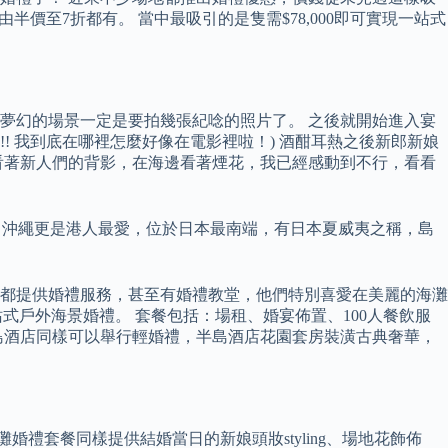
由半價至7折都有。 當中最吸引的是隻需$78,000即可實現一站式
麼夢幻的場景一定是要拍幾張紀唸的照片了。 之後就開始進入宴
! 我到底在哪裡怎麼好像在電影裡啦！) 酒酣耳熱之後新郎新娘
看著新人們的背影，在海邊看著煙花，我已經感動到不行，看看
。 當中沖繩更是港人最愛，位於日本最南端，有日本夏威夷之稱，島
都提供婚禮服務，甚至有婚禮教堂，他們特別喜愛在美麗的海灘
一站式戶外海景婚禮。 套餐包括：場租、婚宴佈置、100人餐飲服
Kong半島酒店同樣可以舉行輕婚禮，半島酒店花園套房裝潢古典奢華，
沙灘婚禮套餐同樣提供結婚當日的新娘頭妝styling、場地花飾佈