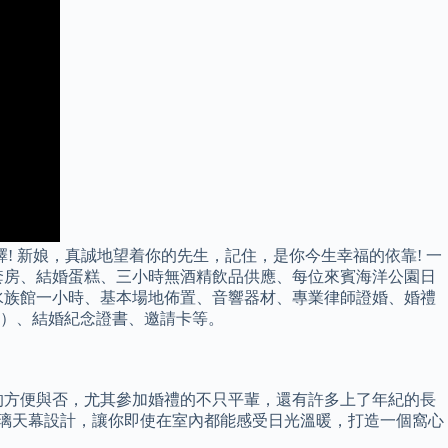
! 新娘，真誠地望着你的先生，記住，是你今生幸福的依靠! 一
套房、結婚蛋糕、三小時無酒精飲品供應、每位來賓海洋公園日
水族館一小時、基本場地佈置、音響器材、專業律師證婚、婚禮
）、結婚紀念證書、邀請卡等。
的方便與否，尤其參加婚禮的不只平輩，還有許多上了年紀的長
配以全玻璃天幕設計，讓你即使在室內都能感受日光溫暖，打造一個窩心