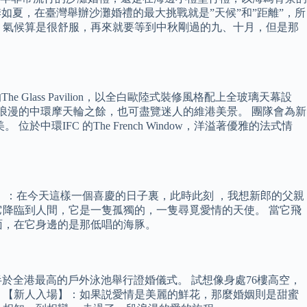
如夏，在臺灣舉辦沙灘婚禮的最大挑戰就是”天候”和”距離”，所
，氣候算是很舒服，再來就要等到中秋剛過的九、十月，但是那
Glass Pavilion，以全白歐陸式裝修風格配上全玻璃天幕設
計，望到浪漫的中環摩天輪之餘，也可盡覽迷人的維港美景。 團隊會為新
IFC 的The French Window，洋溢著優雅的法式情
言】：在今天這樣一個喜慶的日子裏，此時此刻 ，我想新郎的父親
降臨到人間，它是一隻孤獨的，一隻尋覓愛情的天使。 當它飛
面，在它身邊的是那低唱的海豚。
於全港最高的戶外泳池舉行證婚儀式。 試想像身處76樓高空，
 【新人入場】：如果説愛情是美麗的鮮花，那麼婚姻則是甜蜜