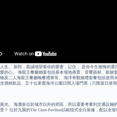
生。 新郎，真誠地望着你的愛妻，記住， 是你今生無悔的選擇
愛的心。 海龍王餐廳婚宴包括基本場地佈置、音響器材、新娘
物及二人海龍王餐廳晚餐禮券等。 海洋奇觀婚禮套餐包括使用
含酒精飲品、五十位來賓海洋公園日間入場門票（只限當日使用
風光。 海灘多位於城市以外的郊區，所以還要考量到交通設施
位於九展的The Glass Pavilion以歐陸式全白裝修，