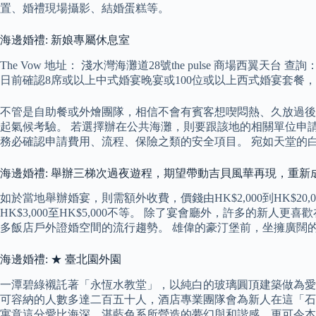
置、婚禮現場攝影、結婚蛋糕等。
海邊婚禮: 新娘專屬休息室
The Vow 地址： 淺水灣海灘道28號the pulse 商場西翼
日前確認8席或以上中式婚宴晚宴或100位或以上西式婚宴套餐，
不管是自助餐或外燴團隊，相信不會有賓客想喫悶熱、久放過後
起氣候考驗。 若選擇辦在公共海灘，則要跟該地的相關單位申
務必確認申請費用、流程、保險之類的安全項目。 宛如天堂的
海邊婚禮: 舉辦三梯次過夜遊程，期望帶動吉貝風華再現，重新
如於當地舉辦婚宴，則需額外收費，價錢由HK$2,000到HK$
HK$3,000至HK$5,000不等。 除了宴會廳外，許多的
多飯店戶外證婚空間的流行趨勢。 雄偉的豪汀堡前，坐擁廣闊
海邊婚禮: ★ 臺北園外園
一潭碧綠襯託著「永恆水教堂」，以純白的玻璃圓頂建築做為愛情
可容納的人數多達二百五十人，酒店專業團隊會為新人在這「石
寓意這分愛比海深，湛藍色系所營造的夢幻與和諧感，更可令本