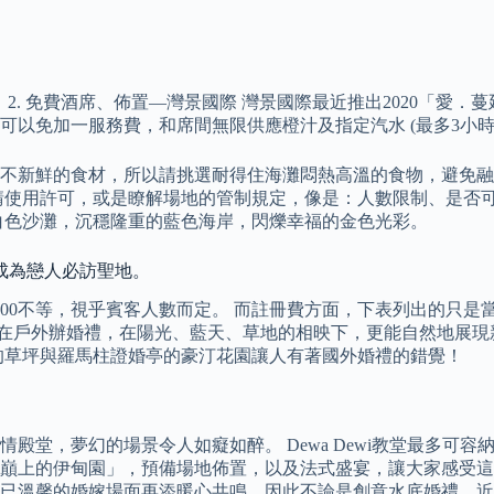
天台 查詢： 2. 免費酒席、佈置—灣景國際 灣景國際最近推出2020「
可以免加一服務費，和席間無限供應橙汁及指定汽水 (最多3小時
不新鮮的食材，所以請挑選耐得住海灘悶熱高溫的食物，避免融
請使用許可，或是瞭解場地的管制規定，像是：人數限制、是否
白色沙灘，沉穩隆重的藍色海岸，閃爍幸福的金色光彩。
成為戀人必訪聖地。
20,000不等，視乎賓客人數而定。 而註冊費方面，下表列出的
新人更喜歡在戶外辦婚禮，在陽光、藍天、草地的相映下，更能自然地
的草坪與羅馬柱證婚亭的豪汀花園讓人有著國外婚禮的錯覺！
殿堂，夢幻的場景令人如癡如醉。 Dewa Dewi教堂最多可
巔上的伊甸園」，預備場地佈置，以及法式盛宴，讓大家感受這個
已溫馨的婚嫁場面再添暖心共鳴，因此不論是創意水底婚禮、近