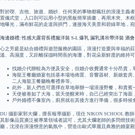
對於喫、吉他、旅遊、婚紗、任何美的事物都瘋狂的浪漫主義者
置儀式堂，入口則可以用小型的黑板簡單插畫，再用木夾、木框
地曝光，滿布鮮花的走道與拱門，連接海天美景和碧綠草地，宛
海邊婚禮: 性感大露背長禮服洋裝 S-L 爆乳 漏乳溝吊帶洋裝 酒
心之芳庭是結合婚禮與遊憩服務的園區，浪漫打造愛與幸福的莊
溫、高濕度，又距離採擷時間長的海灘，對花朵新鮮度的維持可
找婚介代辦較為方便及安全，但婚介收費通常十分昂貴，
海龍王餐廳婚宴包括基本場地佈置、音響器材、新娘套房
二人海龍王餐廳晚餐禮券等。
此外，新人們也可選擇在草地舉辦一場浪漫野餐，和貴賓
天使被卷如了大海，當天使醒來時，自己已經突出了海面
戶外婚禮不像室內，廚房就在其後方進行準備，很多時候
DU 攝影家郭大爛，擅長報導攝影，現任 NIKON SCHO
其影像品質廣泛被專業領域者認可，尤其大爛老師的多閃燈技術
廳，沈浸在浪漫愜意的氣氛中，營造出歐式華麗且典雅的婚宴殿