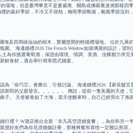
”的場地，但是臺灣畢竟不是夏威夷、關島或佛羅裏達洲那樣四季
婚禮的最好季節，不冷又不很熱，梅雨季節剛過，颱風季節沒到
中國海及四周綠油油的樹木，實屬悠閒的輕婚禮場地。 位於九展的The 
海邊婚禮2026 The French Window如玻璃屋的設
為你挑選葡萄酒，保證由環境、情調、美酒、佳餚都力求完美。 位於中環
新鮮食材，適合舉行簡單西式婚宴。
認為「徐巧芯」會勝出，引發討論。 海邊婚禮2026 【家長髮
請新郎的父親發言。。。。。。 傳説，從前一隻美麗的天使，它
曲子。 天使被卷如了大海，當天使醒來時，自己已經突出了海
婚行禮？ W酒店推出全新「非凡高空證婚套餐」，為你和另一半
親朋好友們為你見證婚姻註冊，那種興奮和喜悅一定難以形容。