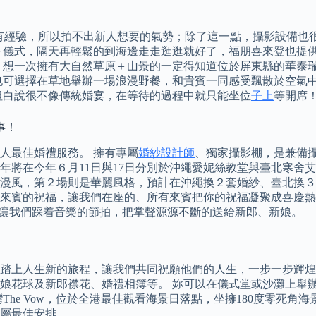
較沒有經驗，所以拍不出新人想要的氣勢；除了這一點，攝影設備
＋儀式，隔天再輕鬆的到海邊走走逛逛就好了，福朋喜來登也提
 想一次擁有大自然草原＋山景的一定得知道位於屏東縣的華泰
也可選擇在草地舉辦一場浪漫野餐，和貴賓一同感受飄散於空氣中
坦白說很不像傳統婚宴，在等待的過程中就只能坐位
子上
等開席
事！
新人最佳婚禮服務。 擁有專屬
婚紗設計師
、獨家攝影棚，是兼備
在今年６月11日與17日分別於沖繩愛妮絲教堂與臺北寒舍艾美酒
風，第２場則是華麗風格，預計在沖繩換２套婚紗、臺北換３套，
來賓的祝福，讓我們在座的、所有來賓把你的祝福凝聚成喜慶熱
，讓我們踩着音樂的節拍，把掌聲源源不斷的送給新郎、新娘。
踏上人生新的旅程，讓我們共同祝願他們的人生，一步一步輝煌
娘花球及新郎襟花、婚禮相簿等。 妳可以在儀式堂或沙灘上舉
he Vow，位於全港最佳觀看海景日落點，坐擁180度零死角
屬最佳安排。