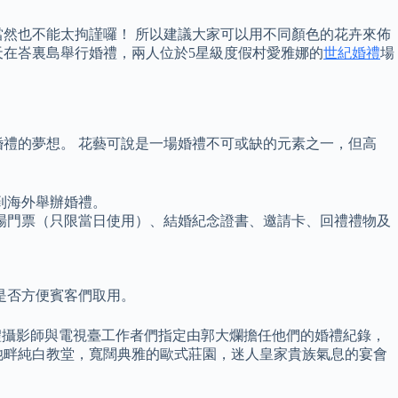
然也不能太拘謹囉！ 所以建議大家可以用不同顏色的花卉來佈
天在峇裏島舉行婚禮，兩人位於5星級度假村愛雅娜的
世紀婚禮
場
禮的夢想。 花藝可說是一場婚禮不可或缺的元素之一，但高
到海外舉辦婚禮。
場門票（只限當日使用）、結婚紀念證書、邀請卡、回禮禮物及
是否方便賓客們取用。
位婚禮攝影師與電視臺工作者們指定由郭大爛擔任他們的婚禮紀錄，
池畔純白教堂，寬闊典雅的歐式莊園，迷人皇家貴族氣息的宴會