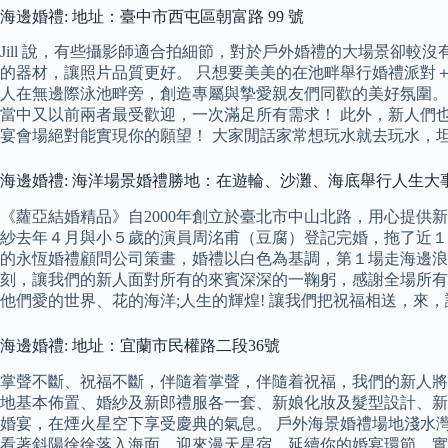
海邊婚禮: 地址：臺中市西屯區朝富路 99 號
Jill 說，有些攝影師適合拍細節，對於戶外婚禮的大場景卻
的器材，讓照片品質更好。 只想要美美的在池畔舉行婚禮派對
人在無邊際泳池畔旁，創造專屬與摯愛親友們同歡的美好氛圍。
當中又以前兩者最受歡迎，一次滿足所有需求！ 此外，新人們
宴會場絕對能實現你的願望！ 大家閒話家常想玩水就去玩水，
海邊婚禮: 海洋場景婚禮勝地：在遊輪、沙灘、海底舉行人生大
《蘿亞結婚精品》自2000年創立於臺北市中山北路，用心提供
紗去年４月與小５歲的演員周洺甫（豆腐）登記完婚，拖了近１年將
的永恆婚禮顧問公司策畫，婚禮以白色為基調，第１場走海邊浪漫
刻，讓我們的新人面對所有的來賓深深的一鞠躬，感謝全場所有
他們愛的世界、花的海洋;人生的輝煌! 讓我們把祝福相送，來
海邊婚禮: 地址：宜蘭市民權路二段36號
掌聲不斷、祝福不斷，伴隨着掌聲，伴隨着祝福，我們的新人將
地基本佈置、婚紗及新郎禮服各一套、新娘化妝及髮型設計、新
婚宴，在煙火星空下享受慶典的氣息。 戶外海景婚禮場地淺水灣T
看著斜陽徐徐落入海面，迎來漫天星宿，延續你的婚宴環節，實