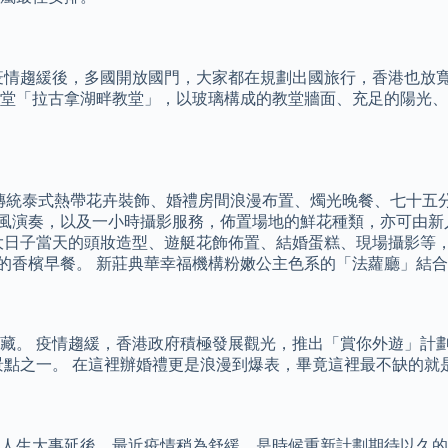
疫情趨緩後，多國開放國門，大家都在規劃出國旅行，香港也放
堂「拉古拿湖畔教堂」，以玻璃構成的教堂牆面、充足的陽光、
或傳統泰式熱帶花卉裝飾、婚禮房間浪漫布置、燭光晚餐、七十五分鐘
士風演奏，以及一小時攝影服務，佈置場地的鮮花種類，亦可由新人自
大日子當天的頭妝造型、遊艇花飾佈置、結婚蛋糕、現場攝影等，
一起享受浪漫的香檳早餐。 新莊典華幸福機構粉嫩公主色系的「法蘿廳
藏。 疫情趨緩，香港政府積極發展觀光，推出「賞你外遊」計劃
景點之一。 在這裡辦婚禮更是浪漫到爆表，畢竟這裡最不缺的就
侶將人生大事延後，最近疫情稍為舒緩，是時候重新計劃期待以久