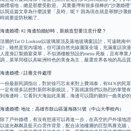
婚禮場地，總是那麼受歡迎。 其實臺灣有很多很棒的”沙灘婚禮
以我這篇文章為什麼說要「及時」呢？ 因為現在就是舉辦沙灘
時就要提防秋颱了。
海邊婚禮: #2 海邊拍婚紗時，新娘造型要注意什麼？
頂層的Tai O Lookout以玻璃屋頂及落地玻璃窗設計，可遠眺南
計，雖然是室內場地，但可讓自然光線灑落全場，充滿童話浪漫氛圍。 
人度身訂製婚宴菜單，不似酒樓般預設的menu 死板，且有專業人士
調，菜單同樣以具歐洲特色的美食為主，嚴選世界各地的高品質
海邊婚禮: / 註冊文件處理
一份最新民調指出，對於徐巧芯未來對上費鴻泰，有84％的民眾
一定有很多話想對新郎和新娘説，下面就讓我們以熱烈的掌聲有
到海邊時，它看到大海如此美麗，海邊可以隱約聽到一曲美妙的
海邊婚禮: 地址：高雄市鼓山區蓮海路51號（中山大學校內）
除了戶外婚禮，有沒有想過可以再進一步，在高空的戶外場地證
以波光粼粼及藍天白雲作背景，配合泳池樓層的巨型馬賽克牆，