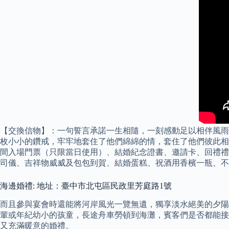
【交換信物】：一句誓言承諾一生相隨，一刻感動足以相伴風雨人
枚小小的鑽戒，牢牢地套住了他們綿綿的情，套住了他們彼此相
間入場門票（只限當日使用）、結婚紀念證書、邀請卡、回禮禮
司儀、吉祥物威威及包包到賀、結婚蛋糕、祝酒用香檳一瓶、不
海邊婚禮: 地址：臺中市北屯區民政里芳庭路1號
而且參與宴會時還能將河岸風光一覽無遺，獨享淡水絕美的夕陽
輩或年紀幼小的孩童，長途舟車勞頓到海灘，賓客們是否都能接受？ 
又充滿暖意的婚禮。