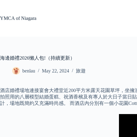
Skip
to
content
YMCA of Niagara
海邊婚禮2026懶人包!（持續更新）
benlau
May 22, 2024
旅遊
酒店婚禮場地連接宴會大禮堂近200平方米露天花園草坪，坐擁浪漫維
拍照用的八層模型結婚蛋糕、祝酒香檳及有專人於大日子當日貼身照
計，場地既簡約又充滿時尚感。 而酒店內分別有一個小花園Cotton 