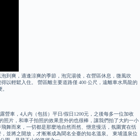
以泡到爽，適逢涼爽的季節，泡完湯後，在營區休息，微風吹
輕鬆入住。 營區離主要道路僅 400 公尺，遠離車水馬龍的
便。
、露營車，4人內（包括）平日/假日1200元，之後每多一位加收
風格的照片，和車子拍照的效果意外的也很棒，讓我們拍了大約一小
香飛舞而來，一切都是那麼地自然而然、愜意慢活，氛圍實在恬
，並將之開放，才漸漸成為聞名全臺的知名溫泉。 東埔溫泉位