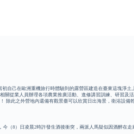
當初自己在歐洲重機旅行時體驗到的露營區建造在臺東這塊淨土
相關從業人員辦理各項農業推廣活動、進修講習訓練、研習及活
 除此之外營地內還備有觀景臺可以欣賞日出海景，衛浴設備乾淨，
待所，今（8）日凌晨2時許發生酒後衝突，兩派人馬疑似因酒醉在