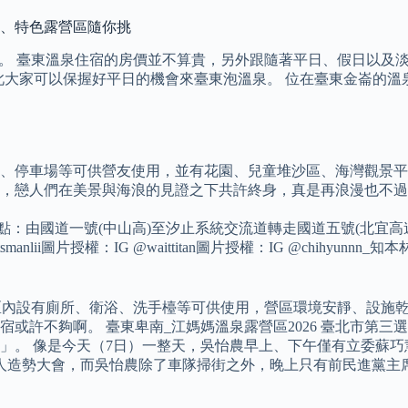
屋、特色露營區隨你挑
分鐘。 臺東溫泉住宿的房價並不算貴，另外跟隨著平日、假日以及
此大家可以保握好平日的機會來臺東泡溫泉。 位在臺東金崙的溫
所、停車場等可供營友使用，並有花園、兒童堆沙區、海灣觀景
們在美景與海浪的見證之下共許終身，真是再浪漫也不過了。 圖片授權
地點：由國道一號(中山高)至汐止系統交流道轉走國道五號(北宜
i圖片授權：IG @waittitan圖片授權：IG @chihyunnn_知
營區內設有廁所、衛浴、洗手檯等可供使用，營區環境安靜、設施
或許不夠啊。 臺東卑南_江媽媽溫泉露營區2026 臺北市第三
」。 像是今天（7日）一整天，吳怡農早上、下午僅有立委蘇
千人造勢大會，而吳怡農除了車隊掃街之外，晚上只有前民進黨主