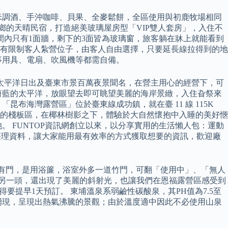
米調酒、手沖咖啡、貝果、全麥鬆餅，全區使用與初鹿牧場相同
卑南鄉的天晴民宿，打造絕美玻璃屋房型「VIP雙人套房」，入住不
間內只有1面牆，剩下的3面皆為玻璃窗，旅客躺在牀上就能看到
 營區沒有限制客人紮營位子，由客人自由選擇，只要延長線拉得到的地
事用具、電扇、吹風機等都需自備。
以太平洋日出及臺東市景百萬夜景聞名，在營主用心的經營下，可
蔚藍的太平洋，放眼望去即可眺望美麗的海岸景緻，入住旮祭來
布海灣露營區」位於臺東線成功鎮，就在臺 11 線 115K
的棧板區，在椰林樹影之下，體驗於大自然懷抱中入睡的美好愜
 FUNTOP資訊網創立以來，以分享實用的生活懶人包：運動
P整理資料，讓大家能用最有效率的方式獲取想要的資訊，歡迎廠
室沒有門，是用浴簾，浴室外多一道竹門，可翻「使用中」、「無人
的另一頭，還出現了美麗的斜射光，也讓我們在恩福露營區感受到
要提早1天預訂。 東埔溫泉系弱鹼性碳酸泉，其PH值為7.5至
然湧現，呈現出熱氣沸騰的景觀；由於溫度適中因此不必使用山泉