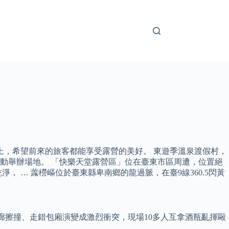
上，希望前來的旅客都能享受露營的美好。 東遊季溫泉渡假村，
動舉辦場地。 「快樂天堂露營區」位在臺東市區周遭，位置絕
 … 虂櫿嶇位於臺東縣卑南鄉的龍過脈，在臺9線360.5閃黃
走廊擦撞、走錯包廂演變成激烈衝突，現場10多人互拿酒瓶亂揮毆