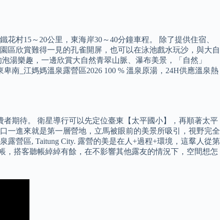
花村15～20公里，東海岸30～40分鐘車程。 除了提供住宿、
園區欣賞難得一見的孔雀開屏，也可以在泳池戲水玩沙，與大自
的泡湯樂趣，一邊欣賞大自然青翠山脈、瀑布美景，「自然」
媽媽溫泉露營區2026 100 % 溫泉原湯，24H供應溫泉熱
費者期待。 衛星導行可以先定位臺東【太平國小】，再順著太平
口一進來就是第一層營地，立馬被眼前的美景所吸引，視野完全
Taitung City. 露營的美是在人+過程+環境，這羣人從第
幕帳，搭客聽帳綽綽有餘，在不影響其他露友的情況下，空間想怎