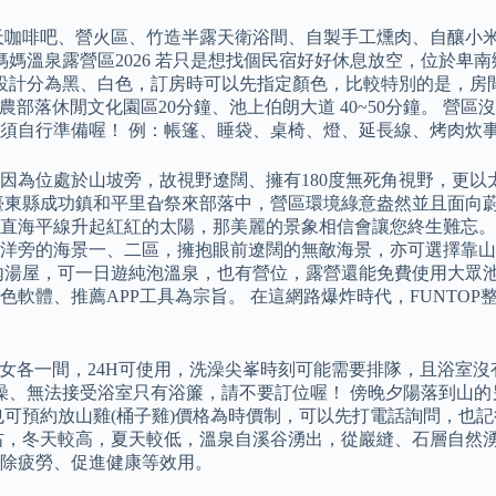
天咖啡吧、營火區、竹造半露天衛浴間、自製手工燻肉、自釀小
_江媽媽溫泉露營區2026 若只是想找個民宿好好休息放空，位於
房間設計分為黑、白色，訂房時可以先指定顏色，比較特別的是，房
、布農部落休閒文化園區20分鐘、池上伯朗大道 40~50分鐘。
須自行準備喔！ 例：帳篷、睡袋、桌椅、燈、延長線、烤肉炊
，因為位處於山坡旁，故視野遼闊、擁有180度無死角視野，更
臺東縣成功鎮和平里旮祭來部落中，營區環境綠意盎然並且面向
海平線升起紅紅的太陽，那美麗的景象相信會讓您終生難忘。 「昆
洋旁的海景一、二區，擁抱眼前遼闊的無敵海景，亦可選擇靠山
湯屋，可一日遊純泡溫泉，也有營位，露營還能免費使用大眾池。
軟體、推薦APP工具為宗旨。 在這網路爆炸時代，FUNTO
有男女各一間，24H可使用，洗澡尖峯時刻可能需要排隊，且浴
澡、無法接受浴室只有浴簾，請不要訂位喔！ 傍晚夕陽落到山
可預約放山雞(桶子雞)價格為時價制，可以先打電話詢問，也記得
8度左右，冬天較高，夏天較低，溫泉自溪谷湧出，從巖縫、石層自
除疲勞、促進健康等效用。