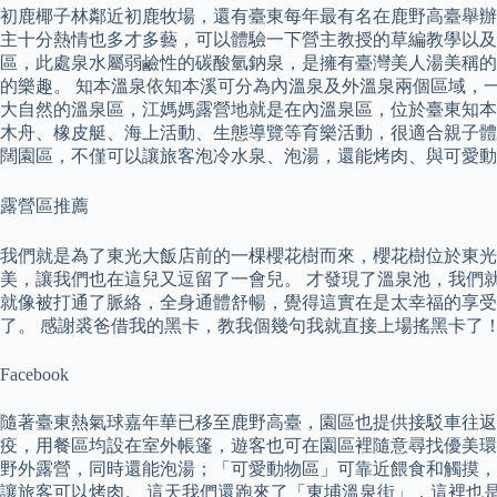
初鹿椰子林鄰近初鹿牧場，還有臺東每年最有名在鹿野高臺舉辦
主十分熱情也多才多藝，可以體驗一下營主教授的草編教學以及
區，此處泉水屬弱鹼性的碳酸氫鈉泉，是擁有臺灣美人湯美稱的
的樂趣。 知本溫泉依知本溪可分為內溫泉及外溫泉兩個區域，
大自然的溫泉區，江媽媽露營地就是在內溫泉區，位於臺東知本
木舟、橡皮艇、海上活動、生態導覽等育樂活動，很適合親子體
闊園區，不僅可以讓旅客泡冷水泉、泡湯，還能烤肉、與可愛動
露營區推薦
我們就是為了東光大飯店前的一棵櫻花樹而來，櫻花樹位於東
美，讓我們也在這兒又逗留了一會兒。 才發現了溫泉池，我們
就像被打通了脈絡，全身通體舒暢，覺得這實在是太幸福的享受
了。 感謝裘爸借我的黑卡，教我個幾句我就直接上場搖黑卡了
Facebook
隨著臺東熱氣球嘉年華已移至鹿野高臺，園區也提供接駁車往返場
疫，用餐區均設在室外帳篷，遊客也可在園區裡隨意尋找優美環
野外露營，同時還能泡湯；「可愛動物區」可靠近餵食和觸摸，
讓旅客可以烤肉。 這天我們還跑來了「東埔溫泉街」，這裡也