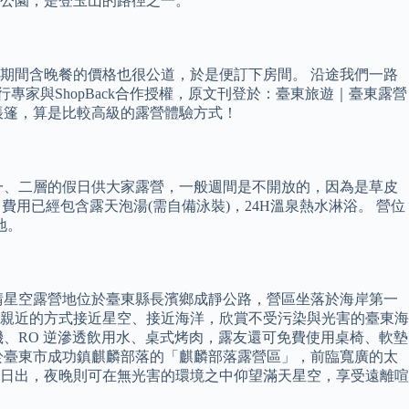
家公園，是登玉山的路徑之一。
期間含晚餐的價格也很公道，於是便訂下房間。 沿途我們一路
專家與ShopBack合作授權，原文刊登於：臺東旅遊｜臺東露營
帳篷，算是比較高級的露營體驗方式！
一、二層的假日供大家露營，一般週間是不開放的，因為是草皮
用已經包含露天泡湯(需自備泳裝)，24H溫泉熱水淋浴。 營位
地。
晴星空露營地位於臺東縣長濱鄉成靜公路，營區坐落於海岸第一
親近的方式接近星空、接近海洋，欣賞不受污染與光害的臺東海
、RO 逆滲透飲用水、桌式烤肉，露友還可免費使用桌椅、軟墊
於臺東市成功鎮麒麟部落的「麒麟部落露營區」，前臨寬廣的太
日出，夜晚則可在無光害的環境之中仰望滿天星空，享受遠離喧