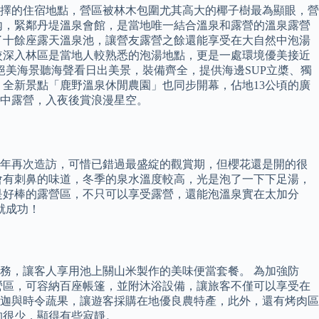
擇的住宿地點，營區被林木包圍尤其高大的椰子樹最為顯眼，營
內，緊鄰丹堤溫泉會館，是當地唯一結合溫泉和露營的溫泉露營
了十餘座露天溫泉池，讓營友露營之餘還能享受在大自然中泡湯
較深入林區是當地人較熟悉的泡湯地點，更是一處環境優美接近
絕美海景聽海聲看日出美景，裝備齊全，提供海邊SUP立槳、獨
全新景點「鹿野溫泉休閒農園」也同步開幕，佔地13公頃的廣
然中露營，入夜後賞浪漫星空。
今年再次造訪，可惜已錯過最盛綻的觀賞期，但櫻花還是開的很
會有刺鼻的味道，冬季的泉水溫度較高，光是泡了一下下足湯，
是好棒的露營區，不只可以享受露營，還能泡溫泉實在太加分
就成功！
服務，讓客人享用池上關山米製作的美味便當套餐。 為加強防
露營區，可容納百座帳篷，並附沐浴設備，讓旅客不僅可以享受在
迦與時令蔬果，讓遊客採購在地優良農特產，此外，還有烤肉區
的很少，顯得有些寂靜。