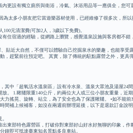
內更設有獨立廁所與衛浴，冷氣、沐浴用品等一應俱全，您可選擇
近期因為太多小朋友把它當遊樂器材使用，已經維修了很多次，所
100元清潔費(可加2人，3歲以下免費)。
沒有住宿過的經驗，從網路上瀏覽，感覺溫泉設施與客房都不錯
翠、貼近大自然，不僅可以體驗自己挖掘泉水的樂趣，也能享受露
動，趕緊前往預定吧。 其實，除了傳統的駐點露營之外，更具
區，其中「超氧活水溫泉區」設有冷水泉、溫泉大眾池及湯屋24
放。 1.鞦韆限重140公斤，約兩位大人或三位小朋友重量，
大力搖晃、旋轉、站立，為了安全也為了保護鞦韆。 •如不能
時間補上候補客，如沒在兩週前辦理延後，以下是退款訂金說明
見。
推出東部特色露營區，打破你對東部好山好水好無聊的印象，作
5分鐘即可抵達臺東知名景點多良車站。