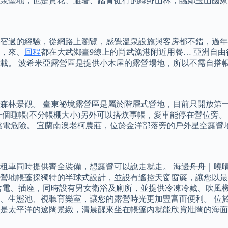
的溫泉聖地，也是賞花、避暑、踏青健行的綠野山林，臨鄰玉山國
宿過的經驗，從網路上瀏覽，感覺溫泉設施與客房都不錯，過年
，來、
回程
都在大武鄉臺9線上的尚武漁港附近用餐… 亞洲自由行
載。 波希米亞露營區是提供小木屋的露營場地，所以不需自搭
森林景觀。 臺東祕境露營區是屬於階層式營地，目前只開放第
睡帳(不分帳棚大小)另外可以搭炊事帳，愛車能停在營位旁。 費
跳電危險。 宜蘭南澳老柯農莊，位於金洋部落旁的戶外星空露營
租車同時提供齊全裝備，想露營可以說走就走。 海邊舟舟｜曉
營地帳蓬採獨特的半球式設計，並設有遙控天窗窗簾，讓您以最
含電、插座，同時設有男女衛浴及廁所，並提供冷凍冷藏、吹風機
、生態池、視聽育樂室，讓您的露營時光更加豐富而便利。 位
是太平洋的遼闊景緻，清晨醒來坐在帳篷內就能欣賞壯闊的海面