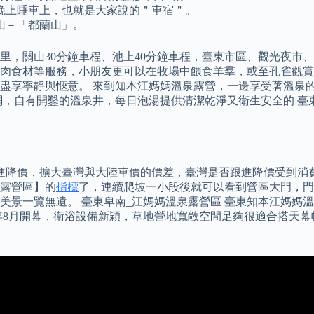
晚上睡車上，也就是大家說的＂車宿＂。
山－「都蘭山」。
里，關山30分鐘車程、池上40分鐘車程，臺東市區、觀光夜市、鐵
肉食材等服務，小朋友更可以在牧場中餵食羊羣，或至孔雀觀賞
盡享寧靜與愜意。 來到知本江媽媽溫泉露營，一邊享受著溫泉
有開鑿的溫泉井，每日泡湯提供清潔乾淨又衛生安全的 臺東卑南_江
進降價，擴大臺灣與大陸車價的價差，臺灣是否跟進降價受到消
露營區】的
指標
了，連續爬坡一小段後就可以看到營區大門，門
無遺。 臺東卑南_江媽媽溫泉露營區 臺東知本江媽媽溫泉露營區, 
今年8月開幕，衛浴設備新穎，草地營地寬敞空間足夠很適合搭天