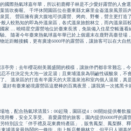
的國際熱氣球嘉年華，所以初鹿椰子林是不少愛好露營的人會選
葉笛吹奏喔。 千坪休閒園區位在臺東縣太麻里金崙溫泉風景區
泉質。 營區擁有廣大腹地可供露營、烤肉、野餐，營主更打造
一般人較熟知的即為外溫泉區，各式溫泉旅館林立，而內溫泉區
國家 … 曉晴星空露營地位於臺東長濱，免裝備入住星空帳蓬看
驗。 隨著今年臺東熱氣球嘉年華已於上個週末在鹿野高臺登場，
物近距離接觸，更有廣達6000坪的露營區，讓旅客可以在大自
光涼亭旁；去年櫻花樹美麗盛開的模樣，讓旅伴們都非常難忘，
就忍不住決定先大泡一波足湯；且東埔溫泉為弱鹼性碳酸泉，不
了。 溫泉區的打造有半露天的大眾溫泉池和室內個人湯屋，真
！ 還好有臺東祕境露營區這麼棒的百萬夜景，讓我第一次搖黑卡
地，配合熱氣球清晨5：00起飛，園區從4：00開始提供餐飲
境用餐，安全又享受。 喜愛露營的旅客，園內提供6000坪的
另特別設立「伴手禮及花東農特產區」，販售鳳梨、鳳梨酥、釋
是東埔溫泉最熱鬧的一條街，街上飯店餐廳林立，但平日人潮真