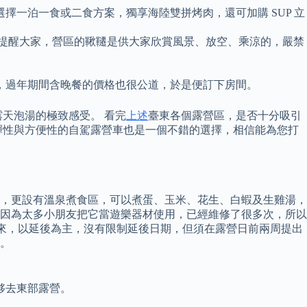
一泊一食或二食方案，獨享海陸雙拼烤肉，還可加購 SUP 立
以提醒大家，營區的鞦韆是供大家欣賞風景、放空、乘涼的，嚴禁
，過年期間含晚餐的價格也很公道，於是便訂下房間。
天泡湯的極致感受。 看完
上述
臺東各個露營區，是否十分吸引
彈性與方便性的自駕露營車也是一個不錯的選擇，相信能為您打
間，更設有溫泉煮食區，可以煮蛋、玉米、花生、白蝦及生雞湯，
近期因為太多小朋友把它當遊樂器材使用，已經維修了很多次，所以
前來，以延後為主，沒有限制延後日期，但須在露營日前兩周提出
。
夥去東部露營。