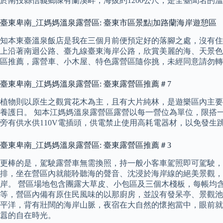
於南投縣信義鄉陳有蘭溪畔，海拔約1200公尺，是全臺聞名
臺東卑南_江媽媽溫泉露營區: 臺東市區景點|加路蘭海岸遊憩區
知本東臺溫泉飯店是我在三個月前便預定好的落腳之處，沒有住
上沿著南迴公路、臺九線臺東海岸公路，欣賞美麗的海、天景色
區推薦，露營車、小木屋、特色露營區隨你挑，未經同意請勿轉
臺東卑南_江媽媽溫泉露營區: 臺東露營區推薦＃7
植物則以原生之觀賞花木為主，且有大片純林，是遊樂區內主要
養護日。 知本江媽媽溫泉露營區露營以每一營位為單位，限搭一個
旁有供水供110V電插頭，供電禁止使用高耗電器材，以免發生
臺東卑南_江媽媽溫泉露營區: 臺東露營區推薦＃3
更棒的是，駕駛露營車無需換照，持一般小客車駕照即可駕駛，
排，坐在營區內就能聆聽海的聲音、沈浸於海岸線的絕美景觀，
岸。 營區場地包含團露大草皮、小包區及三個木棧板，每帳均
等，營區內備有原住民風味的以那廚房，並設有發呆亭、景觀池
平洋，背有壯闊的海岸山脈，夜宿在大自然的懷抱當中，眼前就
囂的自在時光。