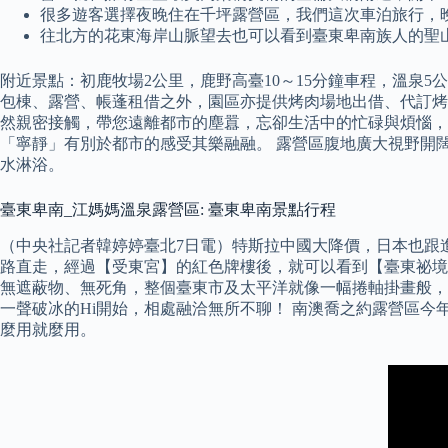
很多遊客選擇夜晚住在千坪露營區，我們這次車泊旅行，
往北方的花東海岸山脈望去也可以看到臺東卑南族人的聖
附近景點：初鹿牧場2公里，鹿野高臺10～15分鐘車程，溫泉5公
包棟、露營、帳蓬租借之外，園區亦提供烤肉場地出借、代訂烤
然親密接觸，帶您遠離都市的塵囂，忘卻生活中的忙碌與煩惱，
「寧靜」有別於都市的感受其樂融融。 露營區腹地廣大視野開闊，自
水淋浴。
臺東卑南_江媽媽溫泉露營區: 臺東卑南景點行程
（中央社記者韓婷婷臺北7日電）特斯拉中國大降價，日本也跟
路直走，經過【受東宮】的紅色牌樓後，就可以看到【臺東祕境
無遮蔽物、無死角，整個臺東市及太平洋就像一幅捲軸掛畫般，美景一覽
一聲破冰的Hi開始，相處融洽無所不聊！ 南澳喬之約露營區
麼用就麼用。