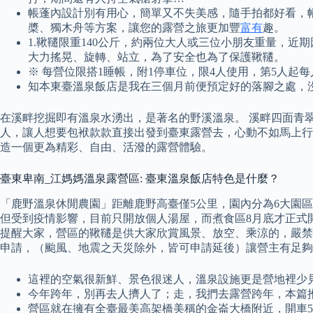
帳蓬內設計別有用心，簡單又不失美感，隨手拍都好看，帳
槳、獨木舟等方案，讓您的露營之旅更加豐
富有
趣。
1.鞦韆限重140公斤，約兩位大人或三位小朋友重量，
大力搖晃、旋轉、站立，為了安全也為了保護鞦韆。
※ 每營位限搭1睡帳，附1停車位，限4人使用，第5人起每人
知本東臺溫泉飯店是我在三個月前便預定好的落腳之處，
在溪畔挖掘即有溫泉水湧出，是著名的野溪溫泉。 溪畔四面青
人，讓人想要包袱款款直接出發到臺東露營去，心動不如馬上行
造一個更為精彩、自由、活潑的露營體驗。
臺東卑南_江媽媽溫泉露營區: 臺東溫泉飯店特色是什麼？
「鹿野溫泉休閒農園」距離鹿野高臺僅5公里，園內分為6大園
但受到疫情影響，目前只開放個人湯屋，而煮食區8月底才正式開
提醒大家，營區的鞦韆是供大家欣賞風景、放空、乘涼的，嚴禁
申請，（颱風、地震之天災除外，皆可申請延後）讓營主有足夠
這裡的空氣很新鮮、景色很迷人，溫泉設施更是營地裡少
今年跨年，別再去人擠人了；走，我捫去露營跨年，本篇
營區就在擁有全臺最美高架橋美稱的金崙大橋附近，開車