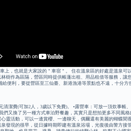
車上，也就是大家說的＂車宿＂。 住在溫泉區的好處是溫泉可
林樹作為區隔，營區同時提供帳蓬出租、用品租借等服務，讓您得以
補給便利，要從營區至三仙臺、新港漁港等景點也不遠，十分方
0元清潔費(可加2人，3歲以下免費)。 •露營車：可放一頂炊事帳
在草皮區我們又換了另一種方式車泊野餐趣，其實只是想拍更多不同
鬆心靈活動，可以一邊賞櫻、一邊聊天，偶爾還有美麗的蝴蝶聞
溫泉發現的很早，從日據時期即建有溫泉浴場，光復後由警方接管