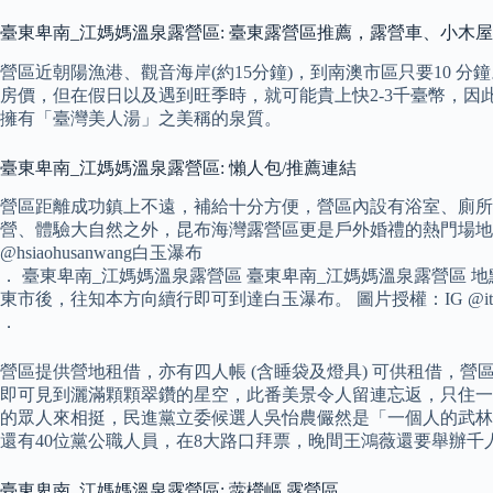
臺東卑南_江媽媽溫泉露營區: 臺東露營區推薦，露營車、小木
營區近朝陽漁港、觀音海岸(約15分鐘)，到南澳市區只要10 
房價，但在假日以及遇到旺季時，就可能貴上快2-3千臺幣，因
擁有「臺灣美人湯」之美稱的泉質。
臺東卑南_江媽媽溫泉露營區: 懶人包/推薦連結
營區距離成功鎮上不遠，補給十分方便，營區內設有浴室、廁
營、體驗大自然之外，昆布海灣露營區更是戶外婚禮的熱門場地，戀人
@hsiaohusanwang白玉瀑布
． 臺東卑南_江媽媽溫泉露營區 臺東卑南_江媽媽溫泉露營區 
東市後，往知本方向續行即可到達白玉瀑布。 圖片授權：IG @itsmanli
．
營區提供營地租借，亦有四人帳 (含睡袋及燈具) 可供租借，
即可見到灑滿顆顆翠鑽的星空，此番美景令人留連忘返，只住一宿
的眾人來相挺，民進黨立委候選人吳怡農儼然是「一個人的武林
還有40位黨公職人員，在8大路口拜票，晚間王鴻薇還要舉辦
臺東卑南_江媽媽溫泉露營區: 虂櫿嶇 露營區