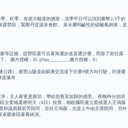
淡季、旺季，有很大幅度的價差，淡季平日可以找到臺幣2-3千的
泉露營區，緊鄰丹堤溫泉會館。 泉水屬弱鹼性的碳酸氫鈉泉，是
平臺等設施，從營區還可沿著海灘步道直通沙灘，而除了前往露
：IG @lun_________圖片授權：IG
高速公路)，過雪山隧道由蘇澳交流道下往臺9號方向行駛，到達臺
本林道瀑布
乾淨，主人家更是親切，帶給您賓至如歸的感受。 夜晚時分抬頭
選區立委補選將明天（8日）投票，相較國民黨立委候選人王鴻薇
巧慧和議員顏若芳陪同，至於王鴻薇，光是上午由主席陪同，另外
席卓榮泰陪著看錶演。