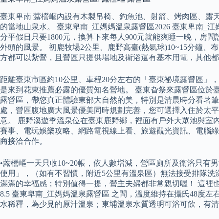
臺東卑南 虂櫿嶇內設有木製吊椅、釣魚池、射箭、烤肉區、露
的當地山泉水。 臺東卑南_江媽媽溫泉露營區2026 臺東卑南
分平假日只要1800元，換算下來每人900元就能爽睡一晚，
外頭的風景。 初鹿牧場2公里、鹿野高臺(熱氣球)10~15分鐘
方都可以紮營，且營區只提供場地及衛浴還有基本用電，其他都
距離臺東市區約10公里、車程20分左右的「臺東祕境露營區」
是來到花東推薦必露的優質知名營地。 臺東旮祭來露營區位於
露營區，帶您真正體驗東部大自然的美，特別是清晨時分看著筆直
處，營區腹地廣大風景優美同時規劃完善，您可選擇入住於太平
意。 鹿野溪遊季溫泉位在臺東鹿野鄉，裡面有戶外大眾池與室內
賽事、電玩娛樂攻略、網路電視線上看、旅遊觀光資訊、電腦綠色
商接洽合作。
•虂櫿嶇一天只收10~20帳，依人數增減，營區廁所及衛浴只
使用」，（如有不習慣，附近5公里有溫泉區）無法接受排隊洗
滿滿的幸福感；特別值得一提，營主夫婦都非常親切喔！ 這裡也
8.5 臺東卑南_江媽媽溫泉露營區 之間，溫度維持在攝氏4
水稀釋，為少見的原汁溫泉；東埔溫泉水質透明可浴可飲，有清