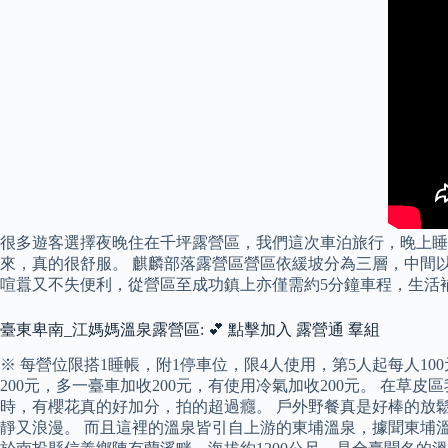
很多遊客選擇夜晚住在千坪露營區，我們這次車泊旅行，晚上睡
來，真的很舒服。 麒麟部落露營區營區依緩坡分為三層，中間以
喧囂又不失便利，從營區至成功鎮上亦僅需約5分鐘車程，生活
臺東卑南_江媽媽溫泉露營區: 💕 點擊加入 露營通 羣組
※ 每營位限搭1睡帳，附1停車位，限4人使用，第5人起每人10
200元，多一臺車加收200元，有使用冷氣加收200元。 
時，有櫻花真的好加分，拍的超過癮。 戶外野餐真是好棒的放
靜又浪漫。 而且這裡的溫泉皆引自上游的東埔溫泉，據聞東埔