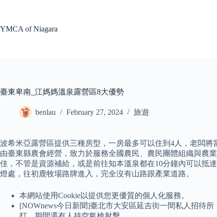
Skip
to
content
YMCA of Niagara
臺東卑南_江媽媽溫泉露營區8大優勢
benlau
February 27, 2024
旅遊
波希米亞露營區提供三種房型，一房最多可以住到4人，老闆將
由臺東縣農會經營，致力於服務全國農民、農民團體組織與農業
佳，不管是資源補給，或是前往知本溫泉都在10分鐘內可以抵達！
燈處，往初鹿牧場路牌進入，完全沒有山路跟產業道路。
本網站使用Cookie以提供您更優質的個人化服務。
[NOWnews今日新聞]臺北市大安區延吉街一間私人招
打，期間還有人持空氣槍射擊…