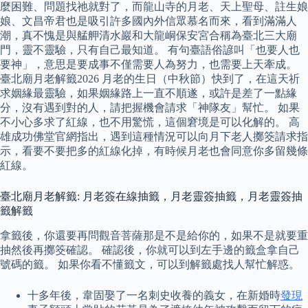
麼困難、問題找祂就對了，而龍山寺的月老、天上聖母、註生娘
娘、文昌帝君也是吸引許多國內外信眾慕名而來，看到滿滿人
潮，真不愧是與艋舺清水巖和大龍峒保安宮合稱為臺北三大廟
門，靈不靈驗，只有自己最知道。 有句臺語俗諺叫「也要人也
要神」，意思是要成事不僅需要人為努力，也需要上天牽成。
臺北廟月老解籤2026 月老的生日（中秋節）快到了，在這天祈
求姻緣最靈驗，如果姻緣路上一直不順遂，或許是差了一點緣
分，沒有遇到對的人，請把握機會請求「神隊友」幫忙。 如果
不小心多求了紅線，也不用驚慌，這個窘境是可以化解的。 高
雄成功佛堂官網指出，遇到這種情況可以向月下老人擲筊請求指
示，看要不要把多的紅線化掉，有時候月老也會同意你多留幾條
紅線。
臺北廟月老解籤: 月老簽在線抽籤，月老靈簽抽籤，月老靈簽抽
籤解籤
拿籤後，你還要再問觀音菩薩那是不是給你的，如果不是就要重
抽然後再擲筊確認。 確認後，你就可以到左手邊的籤盒拿自己
號碼的籤。 如果你看不懂籤文，可以到解籤處找人幫忙解惑。
十多年後，韋固娶了一名刺史收養的義女，在新婚時
發現