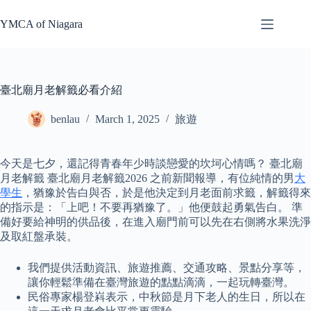
Skip
to
YMCA of Niagara
content
臺北廟月老解籤必看介紹
benlau
March 1, 2025
旅遊
今天是七夕，還記得青春年少時談戀愛的坎坷心情嗎？ 臺北廟
月老解籤 臺北廟月老解籤2026 之前新聞報導，有位純情的男
大
學生
，猶豫於告白與否，於是他決定到月老面前求籤，解籤得來
的指示是：「上吧！不要再猶豫了。」他便鼓起勇氣告白。 準
備好要給神明的供品後，在進入廟門前可以先在右側將水果洗淨
及取紅盤承裝。
我們提供活動資訊、旅遊推薦、交通攻略、景點分享等，
讓你輕鬆準備在臺灣旅遊的點點滴滴，一起玩轉臺灣。
民俗專家楊登嵙表示，中秋節是月下老人的生日，所以在