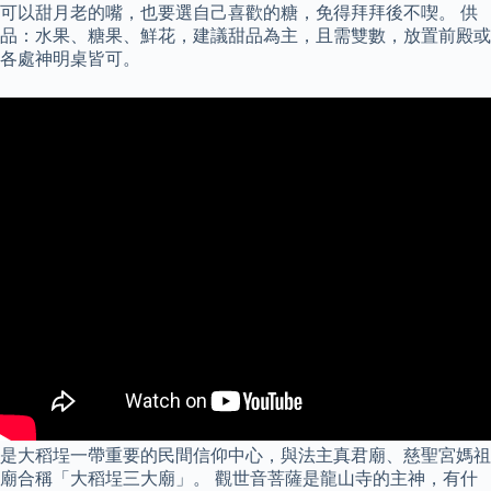
可以甜月老的嘴，也要選自己喜歡的糖，免得拜拜後不喫。 供
品：水果、糖果、鮮花，建議甜品為主，且需雙數，放置前殿或
各處神明桌皆可。
是大稻埕一帶重要的民間信仰中心，與法主真君廟、慈聖宮媽祖
廟合稱「大稻埕三大廟」。 觀世音菩薩是龍山寺的主神，有什