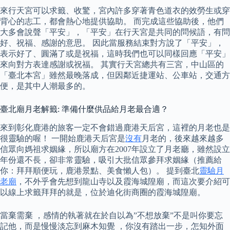
來行天宮可以求籤、收驚，宮內許多穿著青色道衣的效勞生或穿
背心的志工，都會熱心地提供協助。 而完成這些協助後，他們
大多會說聲「平安」，「平安」在行天宮是共同的問候語，有問
好、祝福、感謝的意思。 因此當服務結束對方說了「平安」，
表示好了、圓滿了或是祝福，這時我們也可以同樣回應「平安」
來向對方表達感謝或祝福。 其實行天宮總共有三宮，中山區的
「臺北本宮」雖然最晚落成，但因鄰近捷運站、公車站，交通方
便，是其中人潮最多的。
臺北廟月老解籤: 準備什麼供品給月老最合適？
來到彰化鹿港的旅客一定不會錯過鹿港天后宮，這裡的月老也是
很靈驗的喔！ 一開始鹿港天后宮是
沒有
月老的，後來越來越多
信眾向媽祖求姻緣，所以廟方在2007年設立了月老廳，雖然設立
年份還不長，卻非常靈驗，吸引大批信眾參拜求姻緣（推薦給
你：拜拜順便玩，鹿港景點、美食懶人包）。 提到臺北
靈驗月
老廟
，不外乎會先想到龍山寺以及霞海城隍廟，而這次要介紹可
以線上求籤拜拜的就是，位於迪化街商圈的霞海城隍廟。
當棄需棄 ，感情的執著就在於自以為”不想放棄”不是叫你要忘
記他，而是慢慢淡忘到麻木知覺 ，你沒有踏出一步，怎知外面