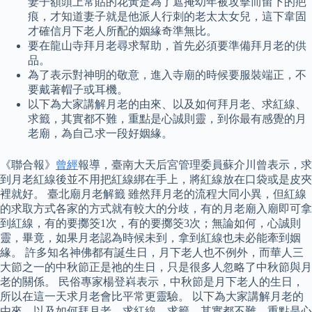
妻子額頭上常貼的花黃是為了遮掩幼年被攻擊而留下的疤
痕，才知道妻子就是他派人行刺的老太太女兒，這下韋固
才確信月下老人所配的姻緣奇準無比。
要在龍山寺拜月老尋求幫助，首先必須要準備拜月老的供
品。
為了表示對神明的敬意，進入寺廟的時候要服裝端正，不
要戴著帽子或耳機。
以下為大家講解月老的由來、以及如何拜月老、求紅線、
求籤，其實都不難，重點是心誠則靈，到你最有感覺的月
老廟，為自己求一段好姻緣。
《聯合報》
曾經
報導，臺南大天后宮管理委員蘇介川曾表示，求
到月老紅線後並不用把紅線綁在手上，將紅線放在口袋或是皮夾
裡就好。 臺北廟月老解籤 雖然拜月老的流程大同小異，但紅線
的求取方式各家的方式就有較大的分歧，有的月老廟入廟即可拿
到紅線，有的要擲筊1次，有的要擲筊3次；無論如何，心誠則
靈，畢竟，如果月老認為時候未到，拿到紅線也未必能牽到姻
緣。 許多知名神佛都有誕生日，月下老人也不例外，而華人三
大節之一的中秋節正是祂的生日，只是很多人忽略了中秋節與月
老的關係。 民俗專家楊登嵙表示，中秋節是月下老人的生日，
所以在這一天求月老會比平常更靈驗。 以下為大家講解月老的
由來、以及如何拜月老、求紅線、求籤，其實都不難，重點是心