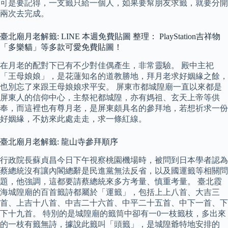
可是要記得，一支籤只給一個人，如果要幫朋友求籤，就要分開
兩次去完成。
臺北廟月老解籤: LINE 本週免費貼圖 整理： PlayStation吉祥物
「多樂貓」等多款可愛免費貼圖！
在月老的配對下已有不少對佳偶產生，非常靈驗。 殿中主祀
「王母娘娘」，是花蓮知名的道教勝地，拜月老求好姻緣之餘，
也別忘了來跟王母娘娘求平安。 屏東市都城隍廟一直以來都是
屏東人的信仰中心，主祭祀都城隍，亦有媽祖、玄天上帝等供
奉，而這裡也有尊月老，是屏東頗具名的參拜地，若想祈求一份
好姻緣，不妨來此處走走，求一條紅線。
臺北廟月老解籤: 龍山寺參拜順序
行政院長蘇貞昌今日下午視察桃園機場時，被問到日本學者認為
蔡總統沒有讓內閣總辭是民進黨無法反省，以及國運籤等相關問
題，他強調，這都要請蔡總統來多方考量、慎重考量。 臺北霞
海城隍廟的百首籤詩都屬於「運籤」，包括上上八首、大吉三
首、上吉十八首、中吉二十六首、中平二十五首、中下一首、下
下十九首。 特別的是城隍廟的籤筒中卻有一0一枝籤枝，多出來
的一枝有籤無詩，據說此籤叫「頭籤」，是城隍爺特地安排的