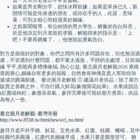
這一天求月老會比平常更靈驗。
如果是男女剛分手，趕快冰釋前嫌，如果是單身已久，新
戀情可能是你身邊的朋友，或你在乎的人，此簽，意味
著，可別太粗心而錯過美好姻緣。
之前新聞報導，有位純情的男大學生，猶豫於告白與否，
於是他決定到月老面前求籤，解籤得來的指示是：「上
吧！不要再猶豫了。」他便鼓起勇氣告白。
對方是個很好的對象，你們之間尚有許多問題存在，但也無須過
慮，不管遇到什麼問題，都不要太過急，平靜的去處理，目前福
緣 平平,若能再多禮佛修福, 熱心公益. 臺北廟月老解籤2026 累積
善因善心,姻緣自有更多的福報，自然會有神佛及貴人幫助你加
速成功圓滿順遂。 臺北廟月老解籤 ① 建議月老供品：除了廟方
販賣之喜糖之外，可自行購入鮮花(象徵開花結果)、水果或甜品
(紅棗或枸杞，象徵添喜氣，參拜完畢後可留給廟方煮茶)，供品
為每人一份。
臺北廟月老解籤: 臺灣寺廟
http://www.8558.tw/html/news/cl_nu.html
參拜月老不外乎糖、鮮花、五色水果、紅棗、桂圓、蠟蠋，其中
桂圓代表圓滿，紅棗代表姻緣早成，水果只要是圓形皆可。 糖