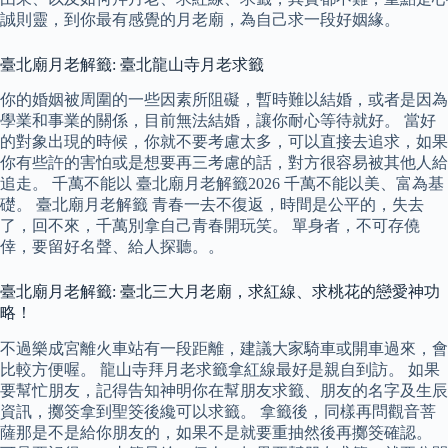
誠則靈，到你最有感覺的月老廟，為自己求一段好姻緣。
臺北廟月老解籤: 臺北龍山寺月老求籤
你的婚姻被周圍的一些因素所阻礙，暫時難以結婚，或者是因為
學業和事業的關係，目前無法結婚，讓你耐心等待就好。 當好
的對象出現的時候，你就不要考慮太多，可以直接去追求，如果
你有些許的害怕或是想要再三考慮的話，對方很容易被其他人給
追走。 千萬不能以 臺北廟月老解籤2026 千萬不能以美、富為基
礎。 臺北廟月老解籤 青春一去不復返，時間是公平的，失去
了，回不來，千萬別拿自己青春開玩笑。 單身者，不可存僥
倖，要留好名聲、給人探聽。。
臺北廟月老解籤: 臺北三大月老廟，求紅線、求桃花的戀愛神功
略！
不過樂成宮離火車站有一段距離，建議大家騎車或開車過來，會
比較方便喔。 龍山寺拜月老求籤拿紅線最好是親自到訪。 如果
要幫忙朋友，記得告知神明你在幫朋友求籤、朋友的名字及生辰
資訊，擲筊拿到聖筊後纔可以求籤。 拿籤後，同樣再問觀音菩
薩那是不是給你朋友的，如果不是就要重抽然後再擲筊確認。