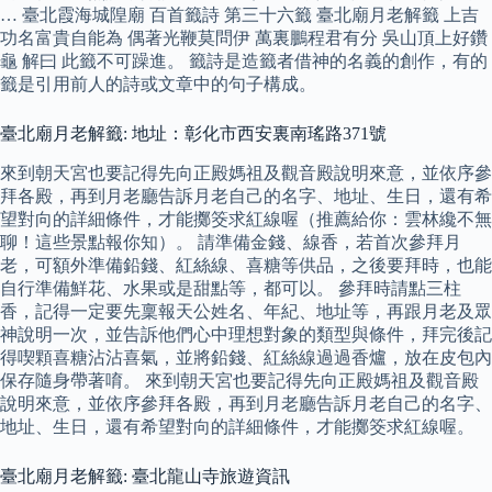
… 臺北霞海城隍廟 百首籤詩 第三十六籤 臺北廟月老解籤 上吉
功名富貴自能為 偶著光鞭莫問伊 萬裏鵬程君有分 吳山頂上好鑽
龜 解曰 此籤不可躁進。 籤詩是造籤者借神的名義的創作，有的
籤是引用前人的詩或文章中的句子構成。
臺北廟月老解籤: 地址：彰化市西安裏南瑤路371號
來到朝天宮也要記得先向正殿媽祖及觀音殿說明來意，並依序參
拜各殿，再到月老廳告訴月老自己的名字、地址、生日，還有希
望對向的詳細條件，才能擲筊求紅線喔（推薦給你：雲林纔不無
聊！這些景點報你知）。 請準備金錢、線香，若首次參拜月
老，可額外準備鉛錢、紅絲線、喜糖等供品，之後要拜時，也能
自行準備鮮花、水果或是甜點等，都可以。 參拜時請點三柱
香，記得一定要先稟報天公姓名、年紀、地址等，再跟月老及眾
神說明一次，並告訴他們心中理想對象的類型與條件，拜完後記
得喫顆喜糖沾沾喜氣，並將鉛錢、紅絲線過過香爐，放在皮包內
保存隨身帶著唷。 來到朝天宮也要記得先向正殿媽祖及觀音殿
說明來意，並依序參拜各殿，再到月老廳告訴月老自己的名字、
地址、生日，還有希望對向的詳細條件，才能擲筊求紅線喔。
臺北廟月老解籤: 臺北龍山寺旅遊資訊