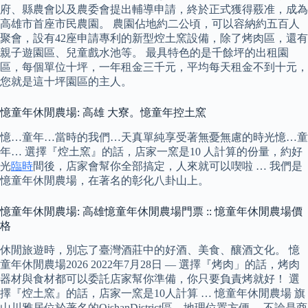
府、縣農會以及農委會提出輔導申請，終於正式獲得覈准，成為
高雄市首座市民農園。 農園佔地約二公頃，可以容納約五百人
聚會，設有42座申請專利的新型焢土窯設備，除了烤肉區，還有
親子遊園區、兒童戲水池等。 最具特色的是千餘坪的出租園
區，每個單位十坪，一年租金三千元，平均每天租金不到十元，
您就是這十坪園區的主人。
憶童年休閒農場: 高雄 大寮。憶童年控土窯
憶…童年…當時的我們…天真單純享受著無憂無慮的時光憶…童
年… 選擇『焢土窯』的話，店家一窯是10 人計算的份量，約好
光
臨時
間後，店家會幫你全部搞定，人來就可以喫啦 … 我們是
憶童年休閒農場，在著名的彰化八卦山上。
憶童年休閒農場: 高雄憶童年休閒農場門票 :: 憶童年休閒農場價
格
休閒旅遊時，別忘了臺灣酒莊中的好酒、美食、釀酒文化。 憶
童年休閒農場2026 2022年7月28日 — 選擇『烤肉」的話，烤肉
器材與食材都可以委託店家幫你準備，你只要負責烤就好！ 選
擇『焢土窯』的話，店家一窯是10人計算 … 憶童年休閒農場 旗
山川雅居位於著名的QishanDistrict區，地理位置方便。 不論是商