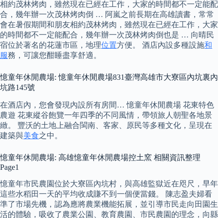
相約茂林烤肉，雖然現在已經在工作，大家的時間都不一定能配
合，幾年辦一次茂林烤肉倒 … 阿嵐之前長期在高雄讀書，常常
會在暑假期間和朋友相約茂林烤肉，雖然現在已經在工作，大家
的時間都不一定能配合，幾年辦一次茂林烤肉倒也是 … 向晴民
宿位於著名的花蓮市區，地理
位置
方便。 酒店內設多種設施
和
服
務，可讓您酣睡盡享舒適。
憶童年休閒農場: 憶童年休閒農場831臺灣高雄市大寮區內坑裏內
坑路145號
在酒店內，您會發現內設所有房間… 憶童年休閒農場 花東特色
農遊 花東縱谷飽覽一年四季的不同風情，帶領旅人朝聖各地景
緻。 豐沃的土地上融合閩南、客家、原民等多種文化，呈現在
建築與
美食
之中。
憶童年休閒農場: 高雄憶童年休閒農場控土窯 相關資訊整理
Page1
憶童年市民農園位於大寮區內坑村，與高雄監獄近在咫尺，早年
這些水稻田一天的平均收成賺不到一個便當錢。 陳志盈夫婦看
準了市場先機，認為應將農業機能拓展，並引導市民走向田園生
活的體驗，吸收了農業公園、教育農園、市民農園的理念，向縣