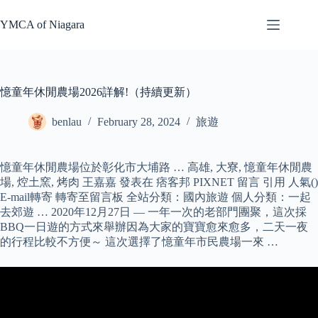
Skip
to
YMCA of Niagara
content
憶童年休閒農場2026詳解!（持續更新）
benlau
February 28, 2024
旅遊
憶童年休閒農場位於彰化市大埔路 … 高雄, 大寮, 憶童年休閒農
場, 焢土窯, 烤肉 王嘉嘉 發表在 痞客邦 PIXNET 留言 引用 人氣()
E-mail轉寄 轉寄至留言板 全站分類：國內旅遊 個人分類：一起
去郊遊 … 2020年12月27日 — 一年一次的老部門團聚，這次採
BBQ一日遊的方式來舉辦因為大家的寶寶愈來愈多，二天一夜
的行程比較不方便～ 這次選擇了憶童年市民農場一來 …