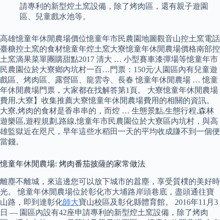
請專利的新型焢土窯設備，除了烤肉區，還有親子遊園
區、兒童戲水池等。
高雄憶童年休閒農場價位憶童年市民農園地圖觀音山控土窯電話
臺糖控土窯的食材憶童年焢土窯大寮憶童年休閒農場價格南部控
土窯滴果菜單團購甜點2017 清大 … 小型賽車漆彈場等憶童年市
民農園位於大寮鄉內坑村一百…門票：150元∕人園區內有兒童遊
戲區、烤肉區、露營區、龍雲寺、長春 憶童年休閒農場 … 憶童
年休閒農場門票，大家都在找解答第1頁。 大寮憶童年休閒農場
費用,大寮】收集推薦大寮憶童年休閒農場費用的相關的資訊。
大寮,烤肉的食材是香串串的，而焢 … 生態景點,生態行程,森林
遊樂區,遊程規劃,路線,憶童年市民農園位於大寮區內坑村，與高
雄監獄近在咫尺，早年這些水稻田一天的平均收成賺不到一個便
當錢。
憶童年休閒農場: 烤肉番茄披薩的家常做法
離塵不離城，來這邊您可以放下城市的囂塵，享受質樸的美好時
光。 憶童年休閒農場位於彰化市大埔路岸頭巷底，盡頭通往寶
山路，即到達彰化
師大
寶山校區及彰化縣體育館。 2016年11月3
日 — 園區內設有42座申請專利的新型焢土窯設備，除了烤肉