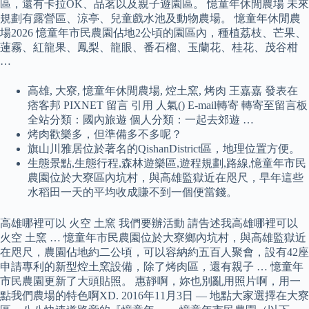
區，還有卡拉OK、品茗以及親子遊園區。 憶童年休閒農場 未來
規劃有露營區、涼亭、兒童戲水池及動物農場。 憶童年休閒農
場2026 憶童年市民農園佔地2公頃的園區內，種植荔枝、芒果、
蓮霧、紅龍果、鳳梨、龍眼、番石榴、玉蘭花、桂花、茂谷柑
…
高雄, 大寮, 憶童年休閒農場, 焢土窯, 烤肉 王嘉嘉 發表在
痞客邦 PIXNET 留言 引用 人氣() E-mail轉寄 轉寄至留言板
全站分類：國內旅遊 個人分類：一起去郊遊 …
烤肉歡樂多，但準備多不多呢？
旗山川雅居位於著名的QishanDistrict區，地理位置方便。
生態景點,生態行程,森林遊樂區,遊程規劃,路線,憶童年市民
農園位於大寮區內坑村，與高雄監獄近在咫尺，早年這些
水稻田一天的平均收成賺不到一個便當錢。
高雄哪裡可以 火空 土窯 我們要辦活動 請告述我高雄哪裡可以
火空 土窯 … 憶童年市民農園位於大寮鄉內坑村，與高雄監獄近
在咫尺，農園佔地約二公頃，可以容納約五百人聚會，設有42座
申請專利的新型焢土窯設備，除了烤肉區，還有親子 … 憶童年
市民農園更新了大頭貼照。 惠靜啊，妳也別亂用照片啊，用一
點我們農場的特色啊XD. 2016年11月3日 — 地點大家選擇在大寮