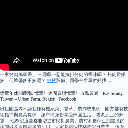
一家烤肉萬家香」~~嗯嗯~~您能抗拒烤肉的香味嗎？ 烤肉歡樂
多，但準備多不多呢？
中秋
漲價、同學主辦單位難找 …
憶童年休閒農場: 憶童年休閒農場憶童年市民農園 – Kaohsiung,
Taiwan – Urban Farm, Region | Facebook
出租園區內不論栽種有機蔬菜、香草、農作或果樹，園方都有技
術指導與農具提供，讓市民充份享受田園生活，親炙泥土的芳
香。 他希望這些都能增進市民對農業、農村和自然生態體系的
認知以及地域資源的活用，大家都當個快樂的假日農夫。 憶童