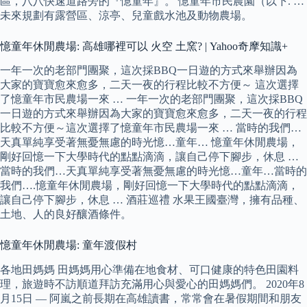
區，八八快速道路旁的『憶童年』。 憶童年市民農園（以下. …
未來規劃有露營區、涼亭、兒童戲水池及動物農場。
憶童年休閒農場: 高雄哪裡可以 火空 土窯? | Yahoo奇摩知識+
一年一次的老部門團聚，這次採BBQ一日遊的方式來舉辦因為
大家的寶寶愈來愈多，二天一夜的行程比較不方便～ 這次選擇
了憶童年市民農場一來 … 一年一次的老部門團聚，這次採BBQ
一日遊的方式來舉辦因為大家的寶寶愈來愈多，二天一夜的行程
比較不方便～這次選擇了憶童年市民農場一來 … 當時的我們…
天真單純享受著無憂無慮的時光憶…童年… 憶童年休閒農場，
剛好回憶一下大學時代的點點滴滴，讓自己停下腳步，休息 …
當時的我們…天真單純享受著無憂無慮的時光憶…童年…當時的
我們….憶童年休閒農場，剛好回憶一下大學時代的點點滴滴，
讓自己停下腳步，休息 … 酒莊巡禮 水果王國臺灣，擁有品種、
土地、人的良好釀酒條件。
憶童年休閒農場: 童年渡假村
各地田媽媽 田媽媽用心準備在地食材、可口健康的特色田園料
理，旅遊時不訪順道拜訪充滿用心與愛心的田媽媽們。 2020年8
月15日 — 阿嵐之前長期在高雄讀書，常常會在暑假期間和朋友