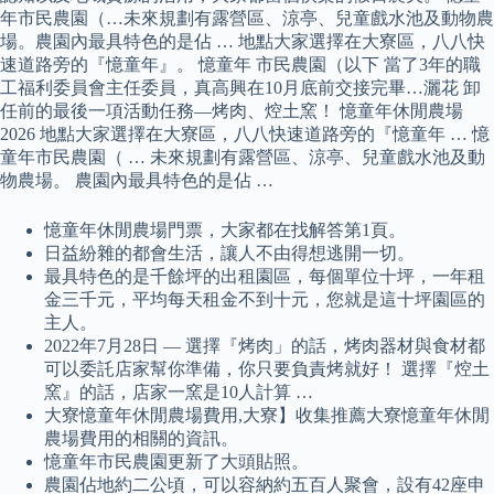
年市民農園（…未來規劃有露營區、涼亭、兒童戲水池及動物農
場。農園內最具特色的是佔 … 地點大家選擇在大寮區，八八快
速道路旁的『憶童年』。 憶童年 市民農園（以下 當了3年的職
工福利委員會主任委員，真高興在10月底前交接完畢…灑花 卸
任前的最後一項活動任務—烤肉、焢土窯！ 憶童年休閒農場
2026 地點大家選擇在大寮區，八八快速道路旁的『憶童年 … 憶
童年市民農園（ … 未來規劃有露營區、涼亭、兒童戲水池及動
物農場。 農園內最具特色的是佔 …
憶童年休閒農場門票，大家都在找解答第1頁。
日益紛雜的都會生活，讓人不由得想逃開一切。
最具特色的是千餘坪的出租園區，每個單位十坪，一年租
金三千元，平均每天租金不到十元，您就是這十坪園區的
主人。
2022年7月28日 — 選擇『烤肉」的話，烤肉器材與食材都
可以委託店家幫你準備，你只要負責烤就好！ 選擇『焢土
窯』的話，店家一窯是10人計算 …
大寮憶童年休閒農場費用,大寮】收集推薦大寮憶童年休閒
農場費用的相關的資訊。
憶童年市民農園更新了大頭貼照。
農園佔地約二公頃，可以容納約五百人聚會，設有42座申