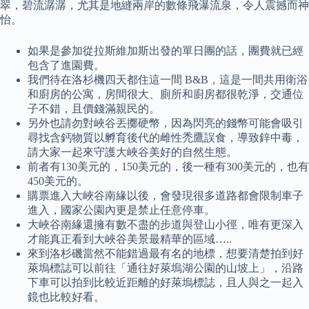
翠，碧流潺潺，尤其是地縫兩岸的數條飛瀑流泉，令人震撼而神
怡。
如果是參加從拉斯維加斯出發的單日團的話，團費就已經
包含了進園費。
我們待在洛杉機四天都住這一間 B&B，這是一間共用衛浴
和廚房的公寓，房間很大、廁所和廚房都很乾淨，交通位
子不錯，且價錢滿親民的。
另外也請勿對峽谷丟擲硬幣，因為閃亮的錢幣可能會吸引
尋找含鈣物質以孵育後代的雌性禿鷹誤食，導致鋅中毒，
請大家一起來守護大峽谷美好的自然生態。
前者有130美元的，150美元的，後一種有300美元的，也有
450美元的。
購票進入大峽谷南緣以後，會發現很多道路都會限制車子
進入，國家公園內更是禁止任意停車。
大峽谷南緣還擁有數不盡的步道與登山小徑，唯有更深入
才能真正看到大峽谷美景最精華的區域…..
來到洛杉磯當然不能錯過最有名的地標，想要清楚拍到好
萊塢標誌可以前往「通往好萊塢湖公園的山坡上」，沿路
下車可以拍到比較近距離的好萊塢標誌，且人與之一起入
鏡也比較好看。