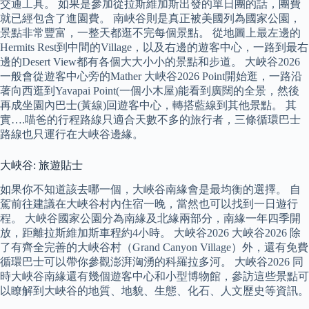
交通工具。 如果是參加從拉斯維加斯出發的單日團的話，團費
就已經包含了進園費。 南峽谷則是真正被美國列為國家公園，
景點非常豐富，一整天都逛不完每個景點。 從地圖上最左邊的
Hermits Rest到中間的Village，以及右邊的遊客中心，一路到最右
邊的Desert View都有各個大大小小的景點和步道。 大峽谷2026
一般會從遊客中心旁的Mather 大峽谷2026 Point開始逛，一路沿
著向西逛到Yavapai Point(一個小木屋)能看到廣闊的全景，然後
再成坐園內巴士(黃線)回遊客中心，轉搭藍線到其他景點。 其
實….喵爸的行程路線只適合天數不多的旅行者，三條循環巴士
路線也只運行在大峽谷邊緣。
大峽谷: 旅遊貼士
如果你不知道該去哪一個，大峽谷南緣會是最均衡的選擇。 自
駕前往建議在大峽谷村內住宿一晚，當然也可以找到一日遊行
程。 大峽谷國家公園分為南緣及北緣兩部分，南緣一年四季開
放，距離拉斯維加斯車程約4小時。 大峽谷2026 大峽谷2026 除
了有齊全完善的大峽谷村（Grand Canyon Village）外，還有免費
循環巴士可以帶你參觀澎湃洶湧的科羅拉多河。 大峽谷2026 同
時大峽谷南緣還有幾個遊客中心和小型博物館，參訪這些景點可
以瞭解到大峽谷的地質、地貌、生態、化石、人文歷史等資訊。