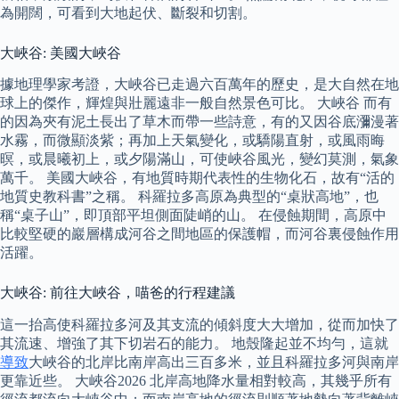
為開闊，可看到大地起伏、斷裂和切割。
大峽谷: 美國大峽谷
據地理學家考證，大峽谷已走過六百萬年的歷史，是大自然在地
球上的傑作，輝煌與壯麗遠非一般自然景色可比。 大峽谷 而有
的因為夾有泥土長出了草木而帶一些詩意，有的又因谷底瀰漫著
水霧，而微顯淡紫；再加上天氣變化，或驕陽直射，或風雨晦
暝，或晨曦初上，或夕陽滿山，可使峽谷風光，變幻莫測，氣象
萬千。 美國大峽谷，有地質時期代表性的生物化石，故有“活的
地質史教科書”之稱。 科羅拉多高原為典型的“桌狀高地”，也
稱“桌子山”，即頂部平坦側面陡峭的山。 在侵蝕期間，高原中
比較堅硬的巖層構成河谷之間地區的保護帽，而河谷裏侵蝕作用
活躍。
大峽谷: 前往大峽谷，喵爸的行程建議
這一抬高使科羅拉多河及其支流的傾斜度大大增加，從而加快了
其流速、增強了其下切岩石的能力。 地殼隆起並不均勻，這就
導致
大峽谷的北岸比南岸高出三百多米，並且科羅拉多河與南岸
更靠近些。 大峽谷2026 北岸高地降水量相對較高，其幾乎所有