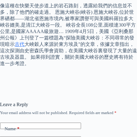
像這種在快樂天使步道上的岩石路刻，透露給我們的信息並不
多，除了他們的確走過。 恩施大峽谷(峽谷) 恩施大峽谷,位於世
界硒都——湖北省恩施市境內,被專家讚譽可與美國科羅拉多大
峽谷媲美,是清江大峽谷一段。 峽谷全長108公里,面積達300平方
公里,是國家AAAAA級旅遊… 1909年4月5日，美國《亞利桑那
州公報》上刊登了一篇標題為“探險美國大峽谷：不同尋常的發
現暗示
古代
大峽穀人來源於東方埃及”的文章，依據文章指出，
這次探測由史密森氏學會資助，在美國大峽谷裏發現了大量的遠
古埃及器皿。 如果得到證實，關於美國大峽谷的歷史將有待於
進一步考證。
Leave a Reply
Your email address will not be published.
Required fields are marked
*
Name
*