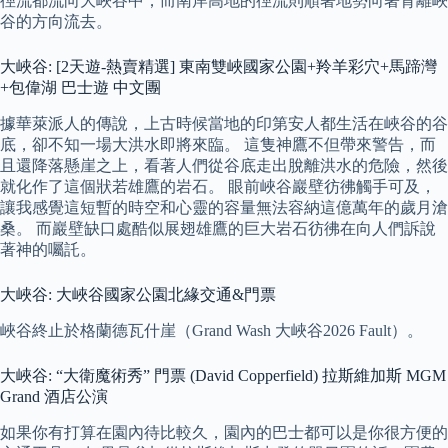
徑流都流向大峽谷中；而南岸高地的徑流則順著地勢向著背離峽
谷的方向流去。
大峽谷: [2天遊-熱賣精選] 東南雙峽國家公園+羚羊彩穴+馬蹄灣
+包偉湖 巴士遊 中文團
據華萊派人的傳說，上古時候當地的印第安人都生活在峽谷的谷
底，卻不知一場大洪水即將來臨。 這隻神鷹不但帶來警告，而
且還降落懸崖之上，看著人們從谷底走出脫離洪水的危險，然後
就化作了這個狀若雄鷹的岩石。 眼前峽谷巖壁彷彿觸手可及，
讓我感覺這短暫的時空和心靈的容量無法容納這億萬年的歲月滄
桑。 而巖壁缺口處酷似展翅雄鷹的巨大岩石彷彿在向人們訴說
著神的囑託。
大峽谷: 大峽谷國家公園北緣交通&門票
峽谷終止於格蘭德瓦什崖（Grand Wash 大峽谷2026 Fault）。
大峽谷: “大衛魔術秀” 門票 (David Copperfield) 拉斯維加斯 MGM
Grand 酒店公演
如果你有打算在園內待比較久，園內的巴士都可以是你很方便的