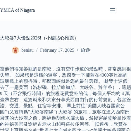
Skip
to
YMCA of Niagara
content
大峽谷7大優點2026!（小編貼心推薦）
benlau
February 17, 2025
旅遊
當他們得知參觀的是南峽，沒有空中步道的景點時，常常感到很
失望。 如果您是這樣的遊客，想感受一下膝蓋在4000英尺高的
玻璃橋上的顫抖時，那麼西峽就是您的最佳選擇。 趁雙十連假
去了一趟美西（洛杉磯、拉斯維加斯、大峽谷、羚羊谷），這趟
9 天（不含飛行時間）的旅程花費意外的低，每個人平均約 4 萬
臺幣左右，這篇就來和大家分享美西自由行的行前規劃，包含簽
證、交通、景點、住宿等安排。 早上前往”美國大峽谷國家公
園” (又被稱爲”大峽谷南緣”) 大峽谷 的旅程，旅客在進入西南部
廣闊的大沙漠之前，將經過胡佛水壩大橋，然後穿越莫哈韋沙漠
的神祕美景及途經古老火山和科羅拉多河等。 抵達後，欣賞在
世界上享譽盛名的“世界七大自然奇觀之一”~“美國大峽谷國家公