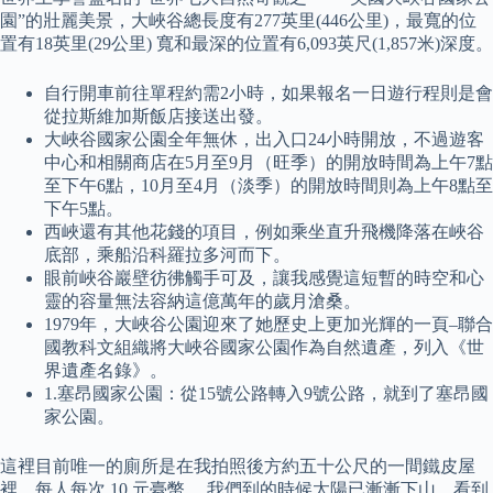
園”的壯麗美景，大峽谷總長度有277英里(446公里)，最寬的位
置有18英里(29公里) 寬和最深的位置有6,093英尺(1,857米)深度。
自行開車前往單程約需2小時，如果報名一日遊行程則是會
從拉斯維加斯飯店接送出發。
大峽谷國家公園全年無休，出入口24小時開放，不過遊客
中心和相關商店在5月至9月（旺季）的開放時間為上午7點
至下午6點，10月至4月（淡季）的開放時間則為上午8點至
下午5點。
西峽還有其他花錢的項目，例如乘坐直升飛機降落在峽谷
底部，乘船沿科羅拉多河而下。
眼前峽谷巖壁彷彿觸手可及，讓我感覺這短暫的時空和心
靈的容量無法容納這億萬年的歲月滄桑。
1979年，大峽谷公園迎來了她歷史上更加光輝的一頁–聯合
國教科文組織將大峽谷國家公園作為自然遺產，列入《世
界遺產名錄》。
1.塞昂國家公園：從15號公路轉入9號公路，就到了塞昂國
家公園。
這裡目前唯一的廁所是在我拍照後方約五十公尺的一間鐵皮屋
裡，每人每次 10 元臺幣。 我們到的時候太陽已漸漸下山，看到