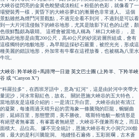
大峽谷從閃亮的金黃色蛻變成淡粉紅＋粉藍的色彩，就像看了一
場變裝秀一樣，黃昏下的大峽谷夢幻的漸層色非常迷人。 這個
景點雖然為煙鬥河景觀點，不過完全看不到河，不過到是可以看
到一大片河流侵蝕下的峽谷地形，尤其是陰影下紅色的山壁，顏
色很鮮豔頗為吸睛。 這裡會被當地人稱為「林口大峽谷」，是
因為此地形是由寬200公尺，高40公尺的砂泥岩層所組成，會有
這樣獨特的地貌地形，為早期盜採砂石嚴重，被挖光光，形成這
種美麗的錯誤地形，外加常有牛羣在這裡放養，也被稱為八里水
牛坑。
大峽谷: 羚羊峽谷+馬蹄灣一日遊 英文巴士團 (上羚羊、下羚羊峽
谷 或 “Canyon X”)
“科羅拉多”，在西班牙語中，意為“紅河”，這是由於河中夾帶大
量泥沙，河水常顯紅色，故名。 關於恩施大峽谷的五大特色，
當地朋友是這樣介紹的：一是清江升白雲。 大峽谷由於有清江
的凝聚，每逢雨過天晴升起的雲海象一條騰飛的巨龍，蜿蜒曲
折，延綿百里，形態豐潤，美不勝收。 喀斯特地貌一般情形是
有絕壁者無峯叢，有峯叢者無絕壁，大峽谷不僅兼而有之，而且
面積大、品位高。 據不完全統計，恩施大峽谷有大小洞穴200餘
個，最大的是利川騰龍洞。 地縫怪石遍佈，五彩斑斕，古木蒼