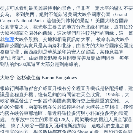
徒步可以看到最美麗最特別的景色，但非有一定水平的驢友不要
妄為。 來到美西，絕對不能錯過美國大峽谷國家公園（Grand
Canyon National Park）這個美到炸掉的景點！ 美國大峽谷國家
公園非常之大，觀光客主要去的地方分為北緣和南緣，還有位於
大峽谷國家公園外的西緣，這次我們前往較熱門的南緣，這一篇
就
整理
大峽谷景點、交通和相關資訊給大家。 被命名為大峽谷
國家公園的其實只是其南緣和北緣，由官方的大峽谷國家公園服
務處管理，而西緣則是華萊派印第安人保留區，某種意義算
是“山寨版”。 由於觀景點較多且開發完善及開放時間長，每年
到訪的約500萬遊客大部分是到南緣的。
大峽谷: 洛杉磯住宿 Barton Bungalows
報旅行團導遊都會介紹直升機有分全程直升機或是搭配搭船，建
議是全程直升機，纔有足夠的時間留在天空欣賞。 1956年，大
峽谷地區發生了一起當時美國商業飛行史上最嚴重的空難。 大
約90分鐘後，兩架客機在位於監控區外的大峽谷上空相撞，殘骸
均落在峽谷東部地區，靠近科羅拉多河與小科羅拉多河的匯流
處。 在事故中喪生的乘客達128人，兩架飛機的機組人員全部遇
難。 繞了大峽谷一圈後又回到拉斯維加斯，這晚我們去逛之前
沒走完的地方，很多飯店都有免費的 Show 可看，例如知名百樂