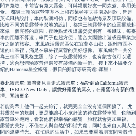
間算寬敞，車前皆有寬大露臺，可與親朋好友一同炊煮、享用美
食。 都鐸王朝的露營車基本上和布萊頓霍夫莊園為同款，皆是
英式風格設計，車內裝潢相仿，同樣也有無敵海景及頂級設備。
比較不同的是露營車營地的設計，都鐸王朝露營車的位置擺放起
來像一個完整的庭園，夜晚點燈後燈盞熒熒別有一番風味，每臺
車的距離不算遠，串門子也超方便，適合大團體出遊或是畢業旅
行之類的旅客。 東風綠活露營區位在宜蘭冬山鄉，距離市區不
遠的山區裡，滿足在森林裡露營的美好想像。 東風綠活一共分
為三種不同風格主題，除了一般露營帳外，也有蒙古包可以選
擇，適合想體驗露營但還沒有裝備的新手們。 接下來小編要介
紹的Hamoana星空帳篷，假日的難訂等級高達5顆星！
臺北露營車: 臺灣常見自走式露營車：福斯商旅California露營
車、IVECO New Daily，讓愛好露營的露友，在露營時有新的選
擇。閱讀更多
若能夠帶上他們一起去旅行，就完完全全沒有這個困擾了。 尤
其露營車的規劃，更是能讓毛小孩舒適的待在露營車裡，也能到
露營車外跑跑，看著他們很幸福的感覺，旅程就會更加幸福。
露營的美好，不僅在人與自然的和諧共處，同時也來自人與人之
間的溫馨時光。 在忙碌的生活中，如果想要重溫朋友間青澀時