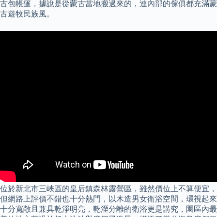
古包帳篷，據說是從蒙古當地搬過來的，連內部的傢俱都充滿蒙
古遊牧民族風。
位於新北市三峽區的皇后鎮森林露營區，雖然價位上不算便宜，
但網路上評價不錯也十分熱門，以木造男女衛浴空間，環視起來
十分寬敞且兼具乾淨明亮，乾溼分離的衛浴更是講究，園區內最