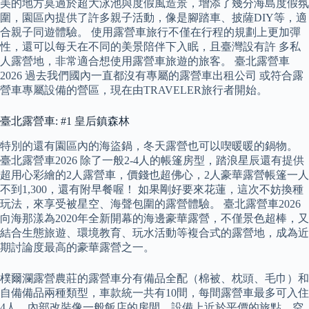
美的地方莫過於超大泳池與度假風造景，增添了幾分海島度假氛
圍，園區內提供了許多親子活動，像是腳踏車、披薩DIY等，適
合親子同遊體驗。 使用露營車旅行不僅在行程的規劃上更加彈
性，還可以每天在不同的美景陪伴下入眠，且臺灣設有許 多私
人露營地，非常適合想使用露營車旅遊的旅客。 臺北露營車
2026 過去我們國內一直都沒有專屬的露營車出租公司 或符合露
營車專屬設備的營區，現在由TRAVELER旅行者開始。
臺北露營車: #1 皇后鎮森林
特別的還有園區內的海盜鍋，冬天露營也可以喫暖暖的鍋物。
臺北露營車2026 除了一般2-4人的帳篷房型，踏浪星辰還有提供
超用心彩繪的2人露營車，價錢也超佛心，2人豪華露營帳篷一人
不到1,300，還有附早餐喔！ 如果剛好要來花蓮，這次不妨換種
玩法，來享受被星空、海聲包圍的露營體驗。 臺北露營車2026
向海那漾為2020年全新開幕的海邊豪華露營，不僅景色超棒，又
結合生態旅遊、環境教育、玩水活動等複合式的露營地，成為近
期討論度最高的豪華露營之一。
樸爾瀾露營農莊的露營車分有備品全配（棉被、枕頭、毛巾）和
自備備品兩種類型，車款統一共有10間，每間露營車最多可入住
4人，內部改裝像一般飯店的房間，設備上近於平價的旅點，空