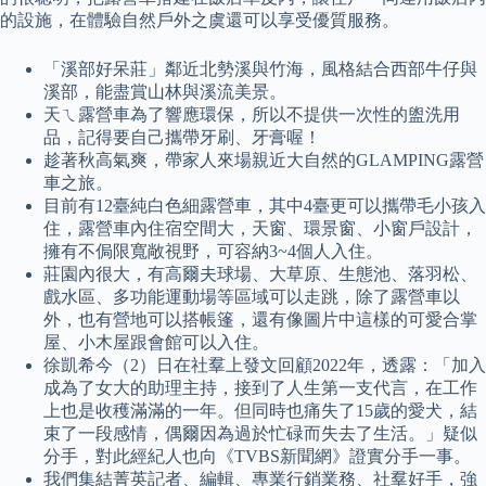
的設施，在體驗自然戶外之虞還可以享受優質服務。
「溪部好呆莊」鄰近北勢溪與竹海，風格結合西部牛仔與
溪部，能盡賞山林與溪流美景。
天ㄟ露營車為了響應環保，所以不提供一次性的盥洗用
品，記得要自己攜帶牙刷、牙膏喔！
趁著秋高氣爽，帶家人來場親近大自然的GLAMPING露營
車之旅。
目前有12臺純白色細露營車，其中4臺更可以攜帶毛小孩入
住，露營車內住宿空間大，天窗、環景窗、小窗戶設計，
擁有不侷限寬敞視野，可容納3~4個人入住。
莊園內很大，有高爾夫球場、大草原、生態池、落羽松、
戲水區、多功能運動場等區域可以走跳，除了露營車以
外，也有營地可以搭帳篷，還有像圖片中這樣的可愛合掌
屋、小木屋跟會館可以入住。
徐凱希今（2）日在社羣上發文回顧2022年，透露：「加入
成為了女大的助理主持，接到了人生第一支代言，在工作
上也是收穫滿滿的一年。但同時也痛失了15歲的愛犬，結
束了一段感情，偶爾因為過於忙碌而失去了生活。」疑似
分手，對此經紀人也向《TVBS新聞網》證實分手一事。
我們集結菁英記者、編輯、專業行銷業務、社羣好手，強