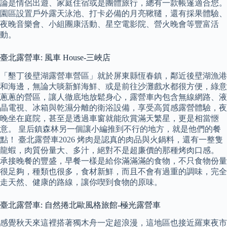
論是情侶出遊、家庭住宿或是團體旅行，總有一款帳篷適合您。
園區設置戶外露天泳池、打卡必備的月亮鞦韆，還有採果體驗、
夜晚音樂會、小組團康活動、星空電影院、營火晚會等豐富活
動。
臺北露營車: 風車 House-三峽店
「墾丁後壁湖露營車營區」就於屏東縣恆春鎮，鄰近後壁湖漁港
和海邊，無論大啖新鮮海鮮、或是前往沙灘戲水都很方便，綠意
蔥蔥的營區，讓人徹底地放鬆身心，露營車內包含無線網路、液
晶電視、冰箱與乾濕分離的衛浴設備，享受高質感露營體驗，夜
晚坐在庭院，甚至是透過車窗就能欣賞滿天繁星，更是相當愜
意。 皇后鎮森林另一個讓小編推到不行的地方，就是他們的餐
點！ 臺北露營車2026 烤肉是認真的肉品與火鍋料，還有一整隻
龍蝦，肉質份量大、多汁，絕對不是超廉價的那種烤肉口感。
承接晚餐的豐盛，早餐一樣是給你滿滿滿的食物，不只食物份量
很足夠，種類也很多，食材新鮮，而且不會有過重的調味，完全
走天然、健康的路線，讓你喫到食物的原味。
臺北露營車: 自然捲北歐風格旅館-極光露營車
感覺秋天來這裡搭著獨木舟一定超浪漫，這地區也接近羅東夜市