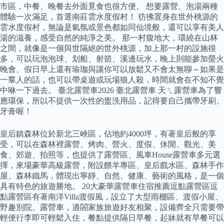
市區，中餐、晚餐去外面覓食也很方便。 想要露營、泡湯兩種
體驗一次滿足，首選南莊雲水度假村！ 彷彿置身在世外桃源的
雲水度假村，無論是氣氛或景色都如同仙境般，還可以享有美人
湯的滋養，感受自然的純淨之美。 那一村腹地大，環繞在山林
之間，就像是一個與世隔絕的世外桃源，加上那一村的設施很
多，可以玩泡泡球、划船、射箭、溪邊玩水，晚上則能參加螢火
晚會、假日早上還有瑜珈與讓你可以放鬆又不會太無聊～如果是
一羣人的話，也可以帶桌遊或玩場狼人殺，時間就會在不知不覺
中咻一下過去。 臺北露營車2026 臺北露營車 天ㄟ露營車為了響
應環保，所以不提供一次性的盥洗用品，記得要自己攜帶牙刷、
牙膏喔！
皇后鎮森林位於新北三峽區，佔地約4000坪，有著皇后般的享
受，可以在森林裡露營、烤肉、營火、度假、休閒、觀光、美
食、郊遊、拍照等，也提供了露營區、風車House露營車多元選
擇，來場豪華高級露營，附設餵羊專區、皇后戲水區、森林手作
屋、森林鐵馬，體現出寧靜、自然、健康、藝術的風格，是一個
具有特色的旅遊勝地。 20大豪華露營車住宿推薦逗點露營區逗
點露營區有著南洋Villa渡假風，設立了大型雨棚區、渡假小屋、
野趣別院、露營車，適閤家族旅遊好友相聚，設備齊全只需要帶
輕便行李即可輕鬆入住，餐點提供隔日早餐，起牀就有早餐可以