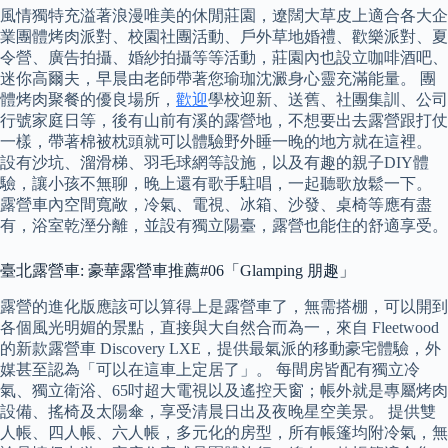
風情獨特充溢著浪漫唯美的休閒莊園，遼闊大草皮上適合各大企
業團體烤肉派對、校園社團活動、戶外草地婚禮、歡樂派對、夏
令營、廣告拍攝、婚紗拍攝等等活動，莊園內也設立咖啡酒吧、
迷你高爾夫，早晨由老師帶著您瑜珈沈澱身心靈充滿能量。 團
體烤肉聚餐的優良場所，
歡迎
學校迎新、送舊、社團集訓、公司
行號家庭日等，後有山前有溪的露營地，不想要出去露營跟打仗
一樣，帶著棉被枕頭就可以體驗野外睡一晚的地方就在這裡。
設有沙坑、溜滑梯、羽毛球網等設施，以及有趣的親子DIY體
驗，讓小孩不無聊，晚上還有歌手駐唱，一起聽歌放鬆一下。
露營車內空間寬敞，冷氣、電視、冰箱、沙發、桌椅等應有盡
有，浴室乾溼分離，並設有獨立陽臺，露營也能住的舒適享受。
臺北露營車: 豪華露營車推薦#06「Glamping 朋趣」
露營的進化版應該可以算得上是露營車了，無需搭棚，可以開到
各個風光明媚的景點，直接與大自然合而為一，來自 Fleetwood
的新款露營車 Discovery LXE，提供最氣派的移動豪宅體驗，外
媒甚至認為「可以在這車上定居了」。 每間房皆配有獨立冷
氣、獨立衛浴、65吋超大電視以及遙控天窗；帳外就是專屬烤肉
設備、搖椅及太陽傘，享受清晨日出及夜晚星空美景。 提供雙
人帳、四人帳、六人帳，多元化的房型，所有帳篷均附冷氣，無