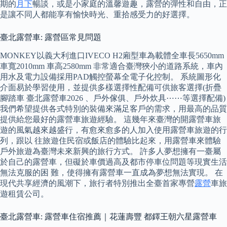
期的
月下
暢談，或是小家庭的溫馨遊趣，露營的彈性和自由，正
是讓不同人都能享有愉快時光、重拾感受力的好選擇。
臺北露營車: 露營區常見問題
MONKEY以義大利進口IVECO H2廂型車為載體全車長5650mm
車寬2010mm 車高2580mm 非常適合臺灣狹小的道路系統，車內
用水及電力設備採用PAD觸控螢幕全電子化控制。 系統圖形化
介面易於學習使用，並提供多樣選擇性配備可供旅客選擇(折疊
腳踏車 臺北露營車2026 、戶外傢俱、戶外炊具⋯⋯等選擇配備)
我們希望提供各式特別的裝備來滿足客戶的需求，用最高的品質
提供給您最好的露營車旅遊經驗。 這幾年來臺灣的開露營車旅
遊的風氣越來越盛行，有愈來愈多的人加入使用露營車旅遊的行
列，跟以 往旅遊住民宿或飯店的體驗比起來，用露營車來體驗
戶外旅遊為臺灣未來新興的旅行方式。 許多人夢想擁有一臺屬
於自己的露營車，但礙於車價過高及都市停車位問題等現實生活
無法克服的困 難，使得擁有露營車一直成為夢想無法實現。 在
現代共享經濟的風潮下，旅行者特別推出全臺首家專營
露營
車旅
遊租賃公司。
臺北露營車: 露營車住宿推薦｜花蓮壽豐 都鐸王朝六星露營車