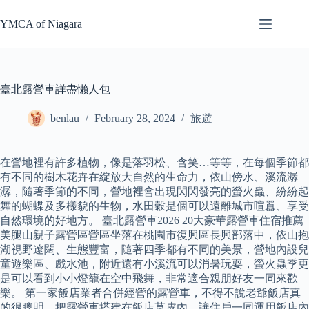
Skip
to
YMCA of Niagara
content
臺北露營車詳盡懶人包
benlau
February 28, 2024
旅遊
在營地裡有許多植物，像是落羽松、含笑…等等，在每個季節都
有不同的樹木花卉在綻放大自然的生命力，依山傍水、溪流潺
潺，隨著季節的不同，營地裡會出現閃閃發亮的螢火蟲、紛紛起
舞的蝴蝶及多樣貌的生物，水田穀是個可以遠離城市喧囂、享受
自然環境的好地方。 臺北露營車2026 20大豪華露營車住宿推薦
美腿山親子露營區營區坐落在桃園市復興區長興部落中，依山抱
湖視野遼闊、生態豐富，隨著四季都有不同的美景，營地內設兒
童遊樂區、戲水池，附近還有小溪流可以消暑玩耍，螢火蟲季更
是可以看到小小燈籠在空中飛舞，非常適合親朋好友一同來歡
樂。 第一家飯店業者合併經營的露營車，不得不說老爺飯店真
的很聰明，把露營車搭建在飯店草皮內，讓住戶一同運用飯店內