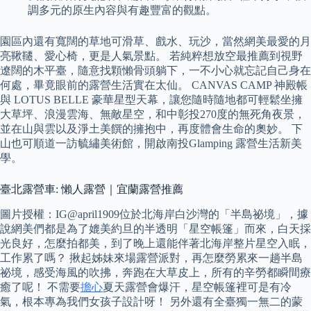
調多元的原生內容與有趣豐富的觀點。
園區內還有寬闊的草地可滑草、戲水、玩沙，當然網美最愛的月
亮鞦韆、愛心椅，更是人氣景點。 若純粹想放空最推薦到視野
遼闊的木平臺，隨意找顆懶骨頭躺下，一不小心就忘記自己身在
何處，畢竟眼前的露營生活實在太仙。 CANVAS CAMP 神殿帳
與 LOTUS BELLE 豪華星型天幕，讓您隨時隨地都可輕鬆坐擁
大草坪、浪漫雲海、無敵星空，和中彰投270度的無死角夜景，
並在山與雲以及淨土美饌的擁抱中，再度體會生命的奧妙。 下
山也可順道一訪毓繡美術館，開啟南投Glamping 露營生活新美
學。
臺北露營車: 懶人露營｜宜蘭露營推薦
圖片授權：IG@april1909位於北海岸白沙灣的「半島祕境」，據
說網美們都是為了媲美約旦的半透明「星空帳篷」而來，白天採
光良好，怎麼拍都美，到了晚上還能伴著北海岸整片星空入眠，
工作累了嗎？ 揪起姊妹來場露營派對，再怎麼勞累來一趟半島
祕境，感受海風的吹拂，奔跑在大草皮上，所有的辛勞都瞬間療
癒了呢！ 不需要
擔心
夏天露營會爆汗，星空帳篷裡可是有冷
氣，根本專為我們女孩子設計呀！ 另外還有全臺獨一無二的蒙