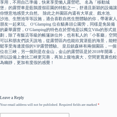
享用，不用自己準備，快來享受懶人露營吧。 名為「移動城
堡」的露營車是藍鵲渡假莊園的特點之一，舒適且新穎的設備讓
你愜意地感受大自然。 除此之外園區內還有大草皮、戲水池、
沙池、生態池等等設施，適合喜歡自然生態體驗的你，帶著家人
朋友一起來玩。 O’Glamping 位在貓鼻頭公園旁，同樣是免裝備
的豪華露營，O’Glamping的特色在於營地是以獨立Villa的形式規
劃，除了有飯店等級的帳篷牀位外，也有私人的「小客廳」空間
可以和朋友們談天說地，從露營區內也能欣賞湛藍的海景，能輕
鬆享受海邊渡假的VIP露營體驗。 皇后鎮森林有兩個園區，一個
位在三峽，另一個則是在金山，金山的露營區是於2018年開幕，
所以設備上會比三峽更完善，再加上腹地廣大，空間更寬廣也較
為幽靜，更加有度假的感覺！
Leave a Reply
Your email address will not be published.
Required fields are marked
*