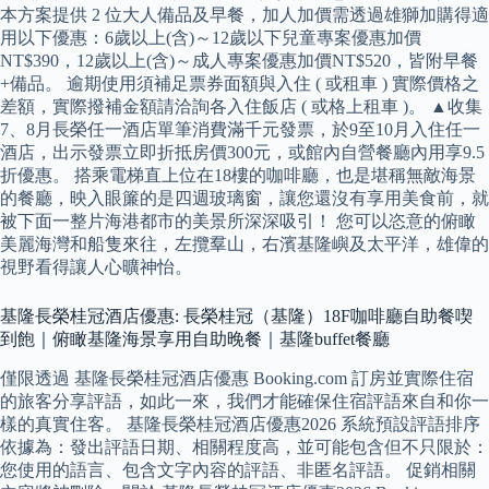
本方案提供 2 位大人備品及早餐，加人加價需透過雄獅加購得適
用以下優惠：6歲以上(含)～12歲以下兒童專案優惠加價
NT$390，12歲以上(含)～成人專案優惠加價NT$520，皆附早餐
+備品。 逾期使用須補足票券面額與入住 ( 或租車 ) 實際價格之
差額，實際撥補金額請洽詢各入住飯店 ( 或格上租車 )。 ▲收集
7、8月長榮任一酒店單筆消費滿千元發票，於9至10月入住任一
酒店，出示發票立即折抵房價300元，或館內自營餐廳內用享9.5
折優惠。 搭乘電梯直上位在18樓的咖啡廳，也是堪稱無敵海景
的餐廳，映入眼簾的是四週玻璃窗，讓您還沒有享用美食前，就
被下面一整片海港都市的美景所深深吸引！ 您可以恣意的俯瞰
美麗海灣和船隻來往，左攬羣山，右濱基隆嶼及太平洋，雄偉的
視野看得讓人心曠神怡。
基隆長榮桂冠酒店優惠: 長榮桂冠（基隆）18F咖啡廳自助餐喫
到飽｜俯瞰基隆海景享用自助晚餐｜基隆buffet餐廳
僅限透過 基隆長榮桂冠酒店優惠 Booking.com 訂房並實際住宿
的旅客分享評語，如此一來，我們才能確保住宿評語來自和你一
樣的真實住客。 基隆長榮桂冠酒店優惠2026 系統預設評語排序
依據為：發出評語日期、相關程度高，並可能包含但不只限於：
您使用的語言、包含文字內容的評語、非匿名評語。 促銷相關