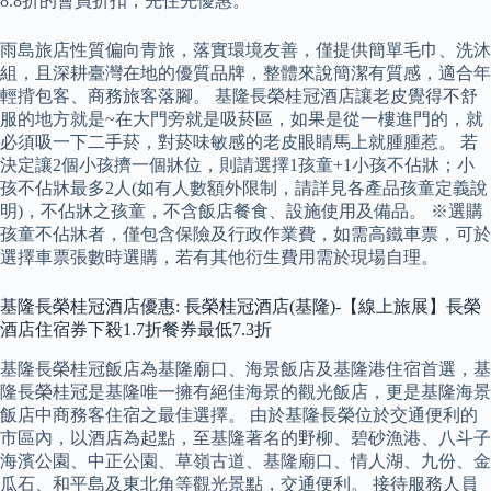
8.8折的會員折扣，先住先優惠。
雨島旅店性質偏向青旅，落實環境友善，僅提供簡單毛巾、洗沐
組，且深耕臺灣在地的優質品牌，整體來說簡潔有質感，適合年
輕揹包客、商務旅客落腳。 基隆長榮桂冠酒店讓老皮覺得不舒
服的地方就是~在大門旁就是吸菸區，如果是從一樓進門的，就
必須吸一下二手菸，對菸味敏感的老皮眼睛馬上就腫腫惹。 若
決定讓2個小孩擠一個牀位，則請選擇1孩童+1小孩不佔牀；小
孩不佔牀最多2人(如有人數額外限制，請詳見各產品孩童定義說
明)，不佔牀之孩童，不含飯店餐食、設施使用及備品。 ※選購
孩童不佔牀者，僅包含保險及行政作業費，如需高鐵車票，可於
選擇車票張數時選購，若有其他衍生費用需於現場自理。
基隆長榮桂冠酒店優惠: 長榮桂冠酒店(基隆)-【線上旅展】長榮
酒店住宿券下殺1.7折餐券最低7.3折
基隆長榮桂冠飯店為基隆廟口、海景飯店及基隆港住宿首選，基
隆長榮桂冠是基隆唯一擁有絕佳海景的觀光飯店，更是基隆海景
飯店中商務客住宿之最佳選擇。 由於基隆長榮位於交通便利的
市區內，以酒店為起點，至基隆著名的野柳、碧砂漁港、八斗子
海濱公園、中正公園、草嶺古道、基隆廟口、情人湖、九份、金
瓜石、和平島及東北角等觀光景點，交通便利。 接待服務人員