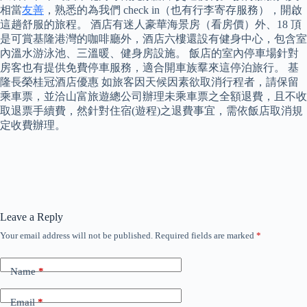
相當
友善
，熟悉的為我們 check in（也有行李寄存服務），開啟
這趟舒服的旅程。 酒店有迷人豪華海景房（看房價）外、18 頂
是可賞基隆港灣的咖啡廳外，酒店六樓還設有健身中心，包含室
內溫水游泳池、三溫暖、健身房設施。 飯店的室內停車場針對
房客也有提供免費停車服務，適合開車族羣來這停泊旅行。 基
隆長榮桂冠酒店優惠 如旅客因天候因素欲取消行程者，請保留
乘車票，並洽山富旅遊總公司辦理未乘車票之全額退費，且不收
取退票手續費，然針對住宿(遊程)之退費事宜，需依飯店取消規
定收費辦理。
Leave a Reply
Your email address will not be published.
Required fields are marked
*
Name
*
Email
*