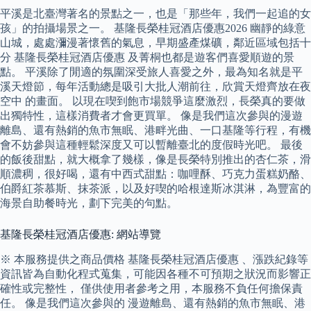
平溪是北臺灣著名的景點之一，也是「那些年，我們一起追的女
孩」的拍攝場景之一。 基隆長榮桂冠酒店優惠2026 幽靜的綠意
山城，處處瀰漫著懷舊的氣息，早期盛產煤礦，鄰近區域包括十
分 基隆長榮桂冠酒店優惠 及菁桐也都是遊客們喜愛順遊的景
點。 平溪除了閒適的氛圍深受旅人喜愛之外，最為知名就是平
溪天燈節，每年活動總是吸引大批人潮前往，欣賞天燈齊放在夜
空中 的畫面。 以現在喫到飽市場競爭這麼激烈，長榮真的要做
出獨特性，這樣消費者才會更買單。 像是我們這次參與的漫遊
離島、還有熱銷的魚市無眠、港畔光曲、一口基隆等行程，有機
會不妨參與這種輕鬆深度又可以暫離臺北的度假時光吧。 最後
的飯後甜點，就大概拿了幾樣，像是長榮特別推出的杏仁茶，滑
順濃稠，很好喝，還有中西式甜點：咖哩酥、巧克力蛋糕奶酪、
伯爵紅茶慕斯、抹茶派，以及好喫的哈根達斯冰淇淋，為豐富的
海景自助餐時光，劃下完美的句點。
基隆長榮桂冠酒店優惠: 網站導覽
※ 本服務提供之商品價格 基隆長榮桂冠酒店優惠 、漲跌紀錄等
資訊皆為自動化程式蒐集，可能因各種不可預期之狀況而影響正
確性或完整性， 僅供使用者參考之用，本服務不負任何擔保責
任。 像是我們這次參與的 漫遊離島、還有熱銷的魚市無眠、港