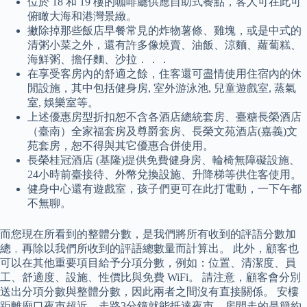
位於 18 和 19 樓的咖啡廳供應自助式餐點，客人可在此可
俯瞰大海和港灣景緻。
撇除掉那些飯店早餐常見的炸物薯條、雞塊，或是中式的
清粥小菜之外，還有許多像燒賣、油飯、涼麵、蘿蔔糕、
海鮮粥、擔仔麵、沙拉．．．
在享受客房內的舒適之餘，住客還可盡情使用住宿內的休
閒設施，其中包括健身房, 室外游泳池, 兒童遊戲室, 蒸氣
室, 娛樂室等。
上述優惠房型折扣恕不含各酒店總統套房、臺糖長榮酒店
（臺南）全家福套房及尊爵套房、長榮文苑酒店(嘉義)文
苑套房，恕不得與其它優惠合併使用。
長榮桂冠酒店 (基隆)提供免費健身房、輪椅無障礙設施、
24小時前臺接待、外幣兌換設施、升降梯等供住客使用。
健身中心還有遊戲室，孩子們更可在此打電動，一下午都
不無聊。
而您現在所看到的整體分數，是我們將所有收到的評語分數加
總﹐再除以我們所收到的評語總數量而計算出。 此外，顧客也
可以在其他重要項目給予分項分數，例如：位置、清潔度、員
工、舒適度、設施、性價比與免費 WiFi。 請注意，顧客會分別
送出分項分數與整體分數，因此兩者之間沒有直接關係。 安樓
距離廟口夜市超近，走路3分鐘就能抵達夜市，房間走的是簡約