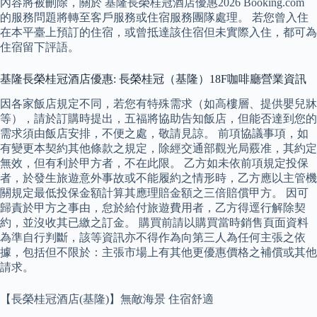
內容將被刪除，關於 基隆長榮桂冠酒店優惠2026 Booking.com
的服務問題將轉至客戶服務或住宿服務團隊處理。 若您曾入住
在本平臺上預訂的住宿，或曾抵達該住宿但未實際入住，都可為
住宿留下評語。
基隆長榮桂冠酒店優惠: 長榮桂冠（基隆）18F咖啡廳營業資訊
因各家飯店規定不同，若您有特殊需求（如高樓層、提供嬰兒牀
等），請於訂購時提出，五福將協助告知飯店，但能否達到您的
需求須由飯店安排，不便之處，敬請見諒。 前項協議事項，如
有變更本契約其他條款之規定，除經交通部觀光局覈准，其約定
無效，但有利於甲方者，不在此限。 乙方如未依前項規定投保
者，於發生旅遊意外事故或不能履約之情形時，乙方應以主管機
關規定最低投保金額計算其應理賠金額之三倍賠償甲方。 因可
歸責於甲方之事由，怠於給付旅遊費用者，乙方得逕行解除契
約，並沒收其已繳之訂金。 購買前請以購買當時銷售頁面資料
為準自行判斷，該等資訊亦不得作為向第三人為任何主張之依
據，包括但不限於：主張市場上有其他更優惠價格之補償或其他
請求。
【長榮桂冠酒店(基隆)】無敵海景 住宿舒適