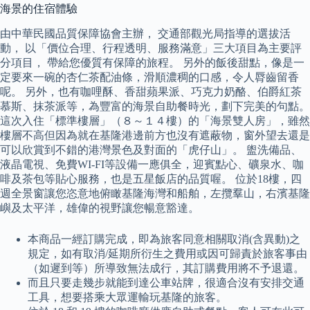
海景的住宿體驗
由中華民國品質保障協會主辦， 交通部觀光局指導的選拔活
動， 以「價位合理、行程透明、服務滿意」三大項目為主要評
分項目， 帶給您優質有保障的旅程。 另外的飯後甜點，像是一
定要來一碗的杏仁茶配油條，滑順濃稠的口感，令人脣齒留香
呢。 另外，也有咖哩酥、香甜蘋果派、巧克力奶酪、伯爵紅茶
慕斯、抹茶派等，為豐富的海景自助餐時光，劃下完美的句點。
這次入住「標準樓層」（８～１４樓）的「海景雙人房」，雖然
樓層不高但因為就在基隆港邊前方也沒有遮蔽物，窗外望去還是
可以欣賞到不錯的港灣景色及對面的「虎仔山」。 盥洗備品、
液晶電視、免費WI-FI等設備一應俱全，迎賓點心、礦泉水、咖
啡及茶包等貼心服務，也是五星飯店的品質喔。 位於18樓，四
週全景窗讓您恣意地俯瞰基隆海灣和船舶，左攬羣山，右濱基隆
嶼及太平洋，雄偉的視野讓您暢意豁達。
本商品一經訂購完成，即為旅客同意相關取消(含異動)之
規定，如有取消/延期所衍生之費用或因可歸責於旅客事由
（如遲到等）所導致無法成行，其訂購費用將不予退還。
而且只要走幾步就能到達公車站牌，很適合沒有安排交通
工具，想要搭乘大眾運輸玩基隆的旅客。