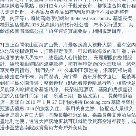
澳線鐵道等景點，假日也有八斗子觀光夜市，都很適合排進行程
去走走逛逛。 本專案及各產品如有變動(包括但不限於調整售
價、內容等)，將於高鐵假期網站 tholiday.thsrc.com.tw 基隆長榮
桂冠酒店優惠2026 及高鐵特約旅行社公告，恕不另行通知。 其
餘悉依臺灣高鐵
公司
「旅客運送實施要點」相關規定辦理。
打造上百間依山面海的山景、海景客房讓人視野大開，還有室內
泳池讓您暢遊其中，打造視野優美、可以遠眺海景的咖啡廳，在
無邊際的海天界線中，總是讓人心情愉悅。 亮麗耀眼的整體設
計、給您殷勤體貼的溫馨款待，擁有寧靜舒適的休憩環境，悠然
享受尊貴禮遇。 我們先坐 101 公車到正濱漁港，沿著阿根納造
船廠走進和平橋、海門澄清、廟宇羣、西班牙教堂遺址，最後再
到和平島公園漫遊，整個遊程（點此看漫遊離島行程）相當愜意
又能深入瞭解這條基隆路線。 長榮桂冠酒店 – 基隆的房價需視
您的入住條件而定（如：所選日期、飯店政策）。 長榮桂冠酒
店 – 基隆自 2010 年 1 月 27 日開始接待 Booking.com 基隆長榮桂
冠酒店優惠2026 的旅客入住。 享用美食之際，搭配迷人景緻入
菜更是讓人胃口大開，基隆長榮桂冠酒店、嘉義長榮文苑酒店佔
盡地利之便，透過大幅落地窗就可以就近欣賞高空港都夜景，或
漫步至故宮南院欣賞藝術方舟戶外美術館。