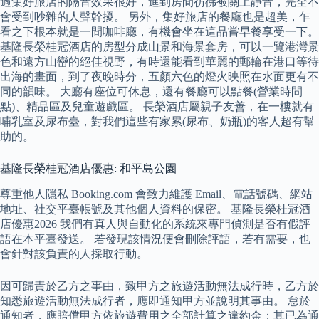
過集好旅店的隔音效果很好，進到房間彷彿被關上靜音，完全不
會受到吵雜的人聲幹擾。 另外，集好旅店的餐廳也是超美，乍
看之下根本就是一間咖啡廳，有機會坐在這品嘗早餐享受一下。
基隆長榮桂冠酒店的房型分成山景和海景套房，可以一覽港灣景
色和遠方山巒的絕佳視野，有時還能看到華麗的郵輪在港口等待
出海的畫面，到了夜晚時分，五顏六色的燈火映照在水面更有不
同的韻味。 大廳有座位可休息，還有餐廳可以點餐(營業時間
點)、精品區及兒童遊戲區。 長榮酒店屬親子友善，在一樓就有
哺乳室及尿布臺，對我們這些有家累(尿布、奶瓶)的客人超有幫
助的。
基隆長榮桂冠酒店優惠: 和平島公園
尊重他人隱私 Booking.com 會致力維護 Email、電話號碼、網站
地址、社交平臺帳號及其他個人資料的保密。 基隆長榮桂冠酒
店優惠2026 我們有真人與自動化的系統來專門偵測是否有假評
語在本平臺發送。 若發現該情況便會刪除評語，若有需要，也
會針對該負責的人採取行動。
因可歸責於乙方之事由，致甲方之旅遊活動無法成行時，乙方於
知悉旅遊活動無法成行者，應即通知甲方並說明其事由。 怠於
通知者，應賠償甲方依旅遊費用之全部計算之違約金；其已為通