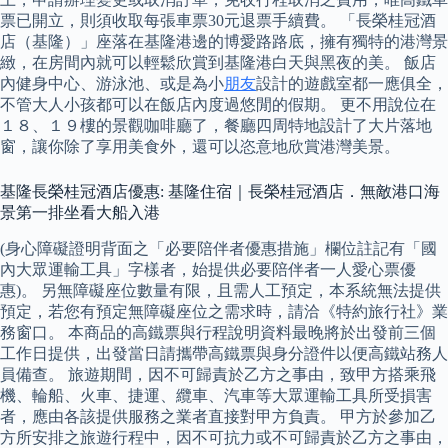
票已開立，則須收取每張車票30元退票手續費。 「長榮桂冠酒
店（基隆）」座落在基隆港邊的博愛路路底，擁有獨特的港灣景
緻，在房間內就可以輕鬆欣賞到基隆港白天與黑夜的美。 飯店
內健身中心、游泳池、或是為小
朋友
設計的遊戲室都一應俱全，
不管大人小孩都可以在飯店內度過悠閒的假期。 更不用說位在
１８、１９樓的景觀咖啡廳了，餐廳四周特地設計了大片落地
窗，讓你除了享用美食外，還可以恣意地欣賞港灣美景。
基隆長榮桂冠酒店優惠: 基隆住宿｜長榮桂冠酒店．無敵港口海
景第一排坐看大船入港
(身心障礙證明背面之「必要陪伴者優惠措施」欄位註記有「國
內大眾運輸工具」字樣者，始提供必要陪伴者一人愛心票優
惠)。 另無障礙座位數量有限，且需人工預定，本系統無法提供
預定，若您有預定無障礙座位之需求時，請洽《特約旅行社》業
務窗口。 本商品的高鐵票與行程說明資料最晚將於出發前三個
工作日提供，出發當日請攜帶高鐵票與身分證件以便高鐵站務人
員備查。 旅遊期間，因不可歸責於乙方之事由，致甲方搭乘飛
機、輪船、火車、捷運、纜車、汽車等大眾運輸工具所受損害
者，應由各該提供服務之業者直接對甲方負責。 甲方於參加乙
方所安排之旅遊行程中，因不可抗力或不可歸責於乙方之事由，