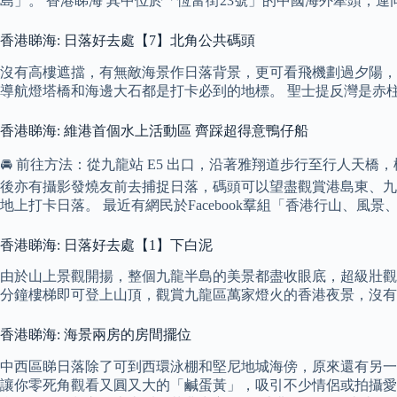
島」。 香港睇海 其中位於「恆富街23號」的中國海外牽頭，連
香港睇海: 日落好去處【7】北角公共碼頭
沒有高樓遮擋，有無敵海景作日落背景，更可看飛機劃過夕陽，
導航燈塔橋和海邊大石都是打卡必到的地標。 聖士提反灣是赤
香港睇海: 維港首個水上活動區 齊踩超得意鴨仔船
🚘 前往方法：從九龍站 E5 出口，沿著雅翔道步行至行人天橋
後亦有攝影發燒友前去捕捉日落，碼頭可以望盡觀賞港島東、九
地上打卡日落。 最近有網民於Facebook羣組「香港行山
香港睇海: 日落好去處【1】下白泥
由於山上景觀開揚，整個九龍半島的美景都盡收眼底，超級壯觀
分鐘樓梯即可登上山頂，觀賞九龍區萬家燈火的香港夜景，沒有
香港睇海: 海景兩房的房間擺位
中西區睇日落除了可到西環泳棚和堅尼地城海傍，原來還有另一
讓你零死角觀看又圓又大的「鹹蛋黃」，吸引不少情侶或拍攝愛