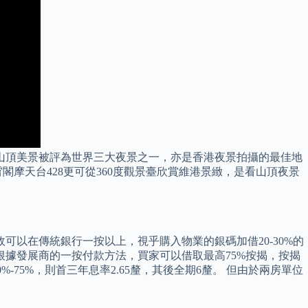
太平山山頂美景被評為世界三大夜景之一，亦是香港夜景拍攝的最佳地
霄閣摩天台428更可從360度觀景臺欣賞維港景緻，是看山頂夜景
可以在傳統銀行一按以上，視乎購入物業的銀碼加借20-30%的
%。 根據發展商的一按付款方法，買家可以借取最高75%按揭，按揭
-75%，則首三年息率2.65釐，其後全期6釐。 但由於兩房單位