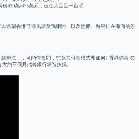
630萬-675萬元，但住大足足一百呎。
可以遠望香港仔避風塘及鴨脷洲、以及漁船、遊艇排在海面的景
款辧法」，可能你會問，究竟其付款模式即如何? 香港睇海 答
家有大約三個月找尋銀行承造按揭。