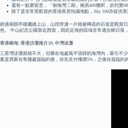
還有一點要留意，「御海灣二期」兩房400幾呎，折到實6
除了是非常受歡迎的香港夜景拍攝地點，Sky 100亦提
經過南朗亭後繼續上山，山徑旁邊一片植被稀疏的石坡是觀賞日
色。 中山紀念公園靠近西面，因此近海的區域非常適合睇日落
香港睇海: 香港沙灘推介10. 中灣泳灘
三星灣泳灘面積不大，但勝在地處風平浪靜的海灣內，吸引不少人
案是買家在售樓處簽臨約後，你先支付樓價5%，之後在簽臨約的