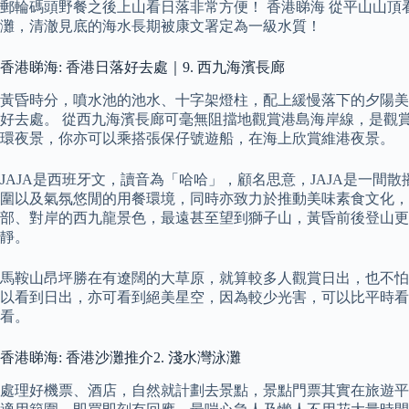
郵輪碼頭野餐之後上山看日落非常方便！ 香港睇海 從平山山
灘，清澈見底的海水長期被康文署定為一級水質！
香港睇海: 香港日落好去處｜9. 西九海濱長廊
黃昏時分，噴水池的池水、十字架燈柱，配上緩慢落下的夕陽美景
好去處。 從西九海濱長廊可毫無阻擋地觀賞港島海岸線，是觀
環夜景，你亦可以乘搭張保仔號遊船，在海上欣賞維港夜景。
JAJA是西班牙文，讀音為「哈哈」，顧名思意，JAJA是一間
圍以及氣氛悠閒的用餐環境，同時亦致力於推動美味素食文化，
部、對岸的西九龍景色，最遠甚至望到獅子山，黃昏前後登山更
靜。
馬鞍山昂坪勝在有遼闊的大草原，就算較多人觀賞日出，也不怕
以看到日出，亦可看到絕美星空，因為較少光害，可以比平時看
看。
香港睇海: 香港沙灘推介2. 淺水灣泳灘
處理好機票、酒店，自然就計劃去景點，景點門票其實在旅遊平臺如