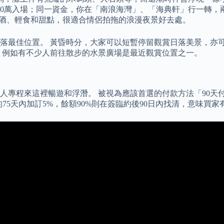
80萬入場；同一資金，你在「南浪海灣」、「海典軒」行一轉，兩房
供美酒、輕食和甜點，很適合情侶拍拖的浪漫夜景好去處。
落最佳位置。 黃昏時分，大家可以短暫停留觀賞日落美景，亦
，例如有不少人前往散步的水景廣場是最近觀賞位置之一。
專程來這裡暢遊和浮潛。 被視為應該首選的付款方法「90天付
75天內加訂5%，餘額90%則在簽臨約後90日內找清，意味買