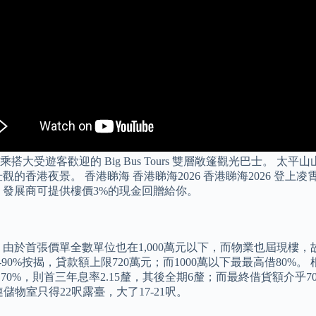
受遊客歡迎的 Big Bus Tours 雙層敞篷觀光巴士。 
香港夜景。 香港睇海 香港睇海2026 香港睇海2026 登上凌
，發展商可提供樓價3%的現金回贈給你。
於首張價單全數單位也在1,000萬元以下，而物業也屆現樓，故
0-90%按揭，貸款額上限720萬元；而1000萬以下最最高借80
0%，則首三年息率2.15釐，其後全期6釐；而最終借貨額介乎70%
物室只得22呎露臺，大了17-21呎。