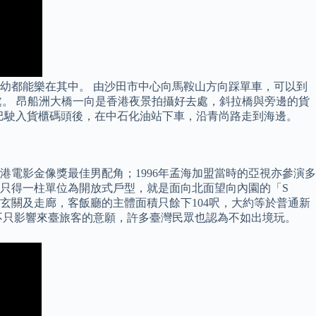
幼都能樂在其中。 由沙田市中心向馬鞍山方向踩單車，可以到
。 昂船洲大橋一向是香港夜景拍攝好去處，斜拉橋與旁邊的貨
小巴駛入貨櫃碼頭後，在中石化油站下車，沿青尚路走到海邊。
香港電影金像獎最佳男配角；1996年孟海加盟當時的亞視亦參演多
。 全盤只得一柱單位為開放式戶型，就是面向北面望向內園的「S
的玄關及走廊，客飯廳的主體面積只餘下104呎，大約等於普通新
不只影響來臺旅客的意願，許多臺灣民眾也認為不如出境玩。