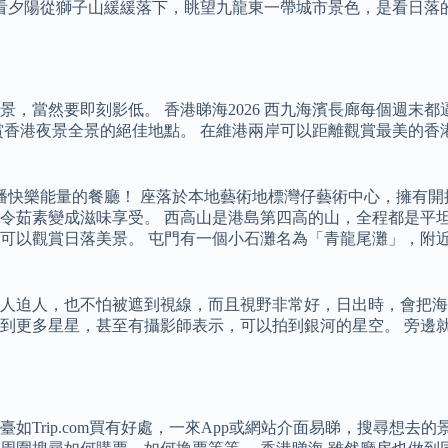
頂看夕陽從獅子山緩緩落下，眺望九龍東一帶城市景色，是看日落
，當然要即刻影低。 香港睇海2026 西九海濱長廊每個週末
賞香港夜景全景的絕佳地點。 在維港兩岸可以距離觀賞最美的香
散播快樂能量的餐廳！ 座落於本地藝術地標灣仔藝術中心，擁有開
令茹素變成滋味享受。 西高山是港島第四高的山，全程都是平坦
可以觀賞日落美景。 屯門有一個小石灘名為「青龍尾灘」，附
人迫人，也不怕被遮到視線，而且視野非常好，日出時，會把海
到更多星星，甚至有攝影師表示，可以拍到銀河的星空。 旁邊
Trip.com買有好處，一來App或網站介面易睇，搜尋想去