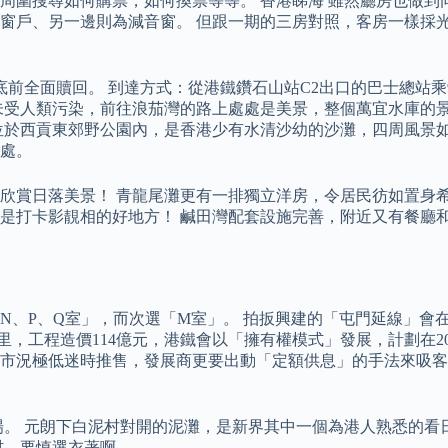
周圍搜尋如何購票，如何換票等等。 香港睇海 雖然廳房也做到
窗戶、另一邊則為減音窗。 但跟一期的三房對照，客房一樣採光
前全面贖回。 到達方式：從港鐵鑽石山站C2出口的巴士總站乘9
未受人類污染，前往浪茄灣的路上處處是美景，整個萬宜水庫的景
於西貢東郊野公園內，是香港少有水清沙幼的沙灘，四周風景如畫
處。
欣賞日落美景！ 青龍尾灘更有一排獨立洋房，令居民彷如置身希
是打卡影靚相的好地方！ 鹹田灣配套設施完善，附近又有餐廳和
、P、Q室」，而次選「M室」。 拍扳興建的「屯門延線」會在屯
里，工程造價114億元，港鐵會以「擁有權模式」發展，計劃在20
年時在市況極低迷時推售，發展商更要出動「定額供息」的手法來吸客
萬入場。 元朗下白泥村對開的泥灘，是新界其中一個為港人熟悉的
材，要慎選衣著啊。