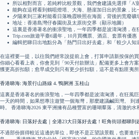
所以相對而言，若純粹比較景觀，我們會建議先選擇「A室
能夠在這裡看到鶴咀燈塔、大海、懸崖加日出的景象，比
夕陽來到三家村能看日落晚霞映照在海面，背後的荒廢礦
地址：香港島灣仔春園街及太原街交界（顯示地圖）
這裏是香港著名的衝浪聖地，一年四季都是波濤洶湧，在
Trip.com旅遊平臺6週年，10月買機票、酒店、套
編輯把睇日出地點分為「熱門日出好去處」和「較少人知
在這裡要一提，以往我們經常說提前上會，打算申請新按保的買
你細心看看上表，你會見到「90天付款辦法」配備更多上會方案，其
獲更高折扣額；愈早成交則只有更少折扣額，這不是有點匪夷所
香港睇海: 海景行山路線 4. 鴨脷洲 玉桂山
這裏是香港著名的衝浪聖地，一年四季都是波濤洶湧，在狂風巨
一天的時間，如果想專注遊覽一個海灣，那麼建議鹹田灣。 到
時。 香港睇海2026 東平洲擁有品種豐富的珊瑚羣落，清澈的
香港睇海: 日落好去處｜全港23大日落好去處！旺角街頭都睇到
不過部份捱得較近這邊的單位，即使不是正望該景觀，也要進行