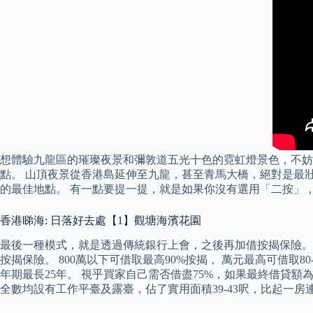
想體驗九龍區的璀璨夜景和彌敦道五光十色的霓虹燈景色，不妨乘搭大
點。 山頂夜景從香港島延伸至九龍，甚至青馬大橋，絕對是最壯觀的
的最佳地點。 有一點要提一提，就是如果你沒有選用「二按」
香港睇海: 日落好去處【1】觀塘海濱花園
最後一種模式，就是透過傳統銀行上會，之後再加借按揭保險。 由
按揭保險。 800萬以下可借取最高90%按揭， 萬元最高可借取8
年期最長25年。 視乎買家自己需否借盡75%，如果最終借貸額為7
全數均設有工作平臺及露臺，佔了實用面積39-43呎，比起一房連儲