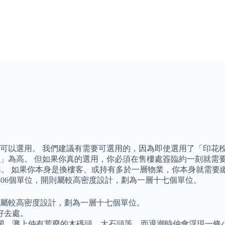
可以選用。 我們建議有需要可選用的，因為即使選用了「印花
」為高。 但如果你真的選用，你必須在售樓處簽臨約一刻就需要
準。 如果你本身是換樓客、或持有多於一層物業，你本身就需要繳
406個單位，開則屬較高密度設計，劃為一層十七個單位。
則屬較高密度設計，劃為一層十七個單位。
好去處。
闊，灘上仲有荒廢的木碼頭、大石頭等，而退潮時仲會浮現一條