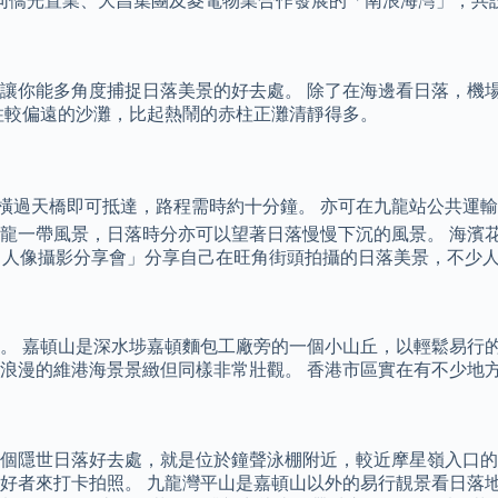
同僑光置業、大昌集團及菱電物業合作發展的「南浪海灣」，共設有
讓你能多角度捕捉日落美景的好去處。 除了在海邊看日落，機
柱較偏遠的沙灘，比起熱鬧的赤柱正灘清靜得多。
，橫過天橋即可抵達，路程需時約十分鐘。 亦可在九龍站公共運輸交匯
龍一帶風景，日落時分亦可以望著日落慢慢下沉的風景。 海濱
、風景、人像攝影分享會」分享自己在旺角街頭拍攝的日落美景，不
。 嘉頓山是深水埗嘉頓麵包工廠旁的一個小山丘，以輕鬆易行的
浪漫的維港海景景緻但同樣非常壯觀。 香港市區實在有不少地
個隱世日落好去處，就是位於鐘聲泳棚附近，較近摩星嶺入口的芝
好者來打卡拍照。 九龍灣平山是嘉頓山以外的易行靚景看日落地