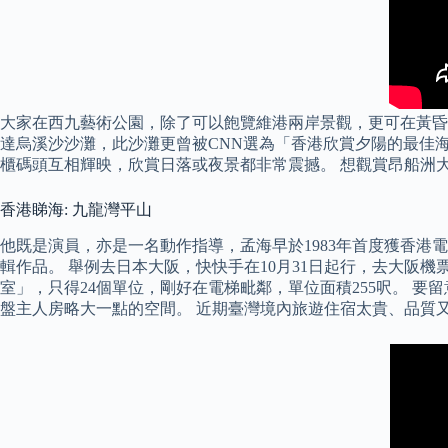
大家在西九藝術公園，除了可以飽覽維港兩岸景觀，更可在黃昏
達烏溪沙沙灘，此沙灘更曾被CNN選為「香港欣賞夕陽的最佳
櫃碼頭互相輝映，欣賞日落或夜景都非常震撼。 想觀賞昂船洲
香港睇海: 九龍灣平山
他既是演員，亦是一名動作指導，孟海早於1983年首度獲香港
輯作品。 舉例去日本大阪，快快手在10月31日起行，去大阪機票
室」，只得24個單位，剛好在電梯毗鄰，單位面積255呎。 要
盤主人房略大一點的空間。 近期臺灣境內旅遊住宿太貴、品質