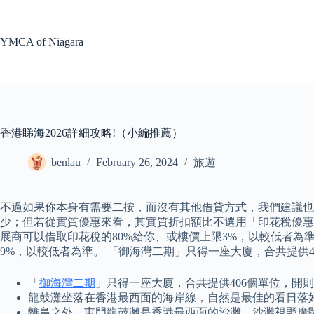
Skip
to
content
YMCA of Niagara
香港睇海2026詳細攻略!（小編推薦）
benlau
February 26, 2024
旅遊
不過如果你本身有需要二按，而沒有其他借貸方式，我們建議也
少；但若從實質優惠來看，其實質折扣額比不選用「印花稅優惠
展商可以借取印花稅的80%給你、或樓價上限3%，以較低者為
9%，以較低者為準。 「御海灣二期」只得一座大廈，合共提供
「
御海灣二期
」只得一座大廈，合共提供406個單位，開
龍鼓灘坐落在香港最西面的海岸線，自然是最佳的看日落
離島之外，屯門龍鼓灘是香港最西面的沙灘，沙灘視野廣