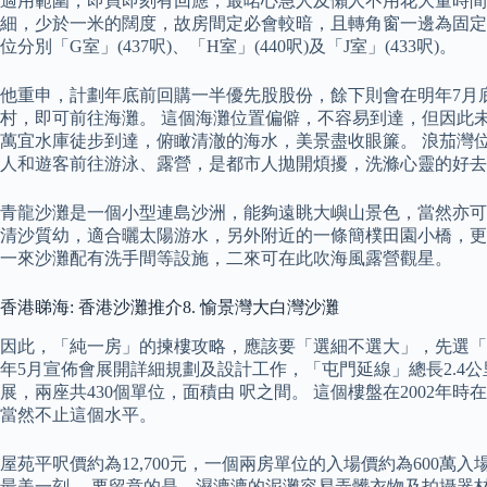
適用範圍，即買即刻有回應，最啱心急人及懶人不用花大量時間
細，少於一米的闊度，故房間定必會較暗，且轉角窗一邊為固定
位分別「G室」(437呎)、「H室」(440呎)及「J室」(433呎)。
他重申，計劃年底前回購一半優先股股份，餘下則會在明年7月底
村，即可前往海灘。 這個海灘位置偏僻，不容易到達，但因此
萬宜水庫徒步到達，俯瞰清澈的海水，美景盡收眼簾。 浪茄灣位
人和遊客前往游泳、露營，是都市人拋開煩擾，洗滌心靈的好去
青龍沙灘是一個小型連島沙洲，能夠遠眺大嶼山景色，當然亦可
清沙質幼，適合曬太陽游水，另外附近的一條簡樸田園小橋，更
一來沙灘配有洗手間等設施，二來可在此吹海風露營觀星。
香港睇海: 香港沙灘推介8. 愉景灣大白灣沙灘
因此，「純一房」的揀樓攻略，應該要「選細不選大」，先選「N
年5月宣佈會展開詳細規劃及設計工作，「屯門延線」總長2.4公
展，兩座共430個單位，面積由 呎之間。 這個樓盤在2002
當然不止這個水平。
屋苑平呎價約為12,700元，一個兩房單位的入場價約為600
最美一刻。 要留意的是，濕漉漉的泥灘容易弄髒衣物及拍攝器