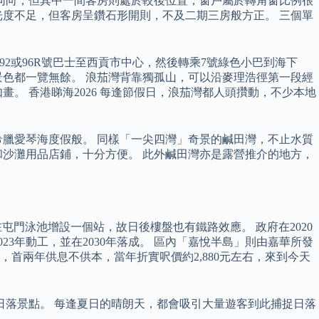
同向，但其中一間客房則處於較後位置，窗戶屬於轉角窗比例很
度不足，但客房呈鑽石形開則，不及二期三房般方正。 三個單
2或96R號巴士至西貢市中心，然後轉乘7號綠色小巴到海下
色都一覽無餘。 浪茄灣背靠獨孤山，可以沿麥理浩徑第一段經
。 香港睇海2026 每逢節假日，浪茄灣都人頭攢動，不少本地
臘愛琴海度假般。 同樣「一尖四灣」奇景的鹹田灣，不止水質
沙灘用品店鋪，十分方便。 此外鹹田灣亦是露營推介的地方，
門泳池增設一個站，故日後樓盤也有鐵路效應。 政府在2020
23年動工，並在2030年落成。 區內「嘉悅半島」則由嘉華所發
，首兩年供息不供本，當年折實呎價約2,880元左右，來到今天
看日落景點。 每逢夏日的晴朗天，都會吸引大量遊客到此捕捉日落