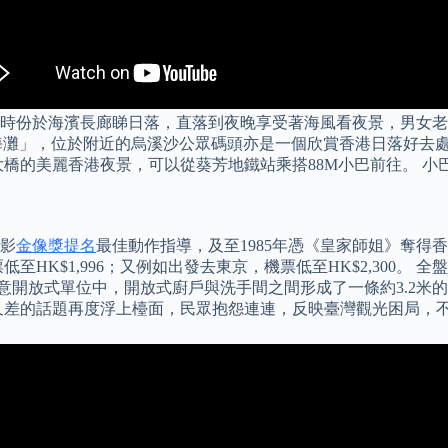
時份於海濱長廊睇日落，直落到夜晚享受著海風看夜景，男女老
海灘」，位於附近的烏溪沙公眾碼頭亦是一個欣賞香港日落好去處
大橋的美麗香港夜景，可以從葵芳地鐵站乘搭88M小巴前往。 
電影
金像獎提名
最佳動作指導，及至1985年憑《皇家師姐》奪得
低至HK$1,996；又例如出發去東京，機票低至HK$2,300
留意開放式單位中，開放式廚戶與洗手間之間形成了一條約3.2米
又差的話題再度浮上檯面，民眾抱怨連連，反映臺灣觀光困局，