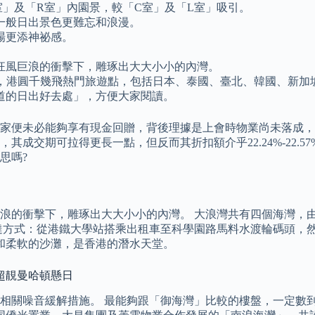
」及「R室」內園景，較「C室」及「L室」吸引。
一般日出景色更難忘和浪漫。
場更添神祕感。
狂風巨浪的衝擊下，雕琢出大大小小的內灣。
票有優惠，港圓千幾飛熱門旅遊點，包括日本、泰國、臺北、韓國、新
道的日出好去處」，方便大家閱讀。
家便未必能夠享有現金回贈，背後理據是上會時物業尚未落成，
成交期可拉得更長一點，但反而其折扣額介乎22.24%-22.57
思嗎?
浪的衝擊下，雕琢出大大小小的內灣。 大浪灣共有四個海灣，
達方式：從港鐵大學站搭乘出租車至科學園路馬料水渡輪碼頭，然
水和柔軟的沙灘，是香港的潛水天堂。
超靚曼哈頓懸日
相關噪音緩解措施。 最能夠跟「御海灣」比較的樓盤，一定數