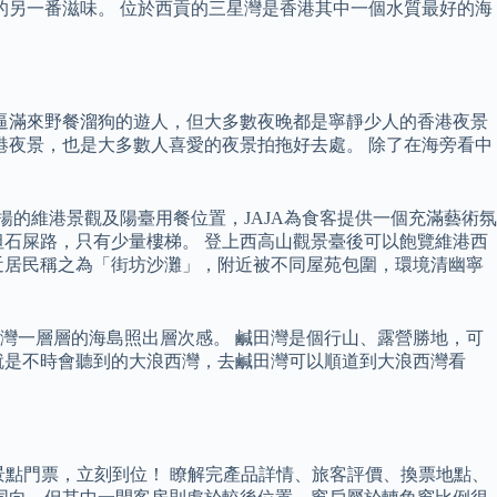
的另一番滋味。 位於西貢的三星灣是香港其中一個水質最好的海
都逼滿來野餐溜狗的遊人，但大多數夜晚都是寧靜少人的香港夜景
港夜景，也是大多數人喜愛的夜景拍拖好去處。 除了在海旁看中
揚的維港景觀及陽臺用餐位置，JAJA為食客提供一個充滿藝術氛
石屎路，只有少量樓梯。 登上西高山觀景臺後可以飽覽維港西
近居民稱之為「街坊沙灘」，附近被不同屋苑包圍，環境清幽寧
灣一層層的海島照出層次感。 鹹田灣是個行山、露營勝地，可
就是不時會聽到的大浪西灣，去鹹田灣可以順道到大浪西灣看
的景點門票，立刻到位！ 瞭解完產品詳情、旅客評價、換票地點、