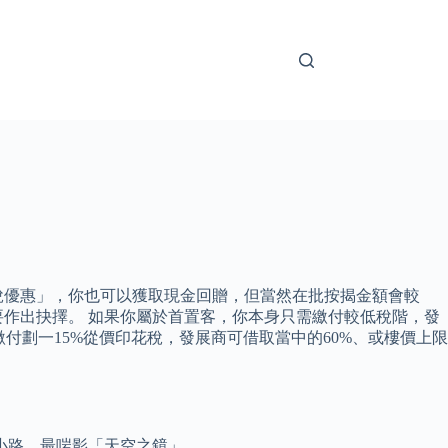
稅優惠」，你也可以獲取現金回贈，但當然在批按揭金額會較
作出抉擇。 如果你屬於首置客，你本身只需繳付較低稅階，發
付劃一15%從價印花稅，發展商可借取當中的60%、或樓價上限
小路，最啱影「天空之鏡」。