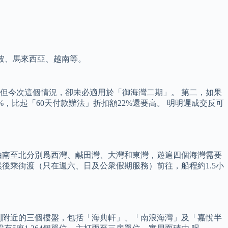
加坡、馬來西亞、越南等。
但今次這個情況，卻未必適用於「御海灣二期」。 第二，如果
%，比起「60天付款辦法」折扣額22%還要高。 明明遲成交反可
由南至北分別爲西灣、鹹田灣、大灣和東灣，遊遍四個海灣需要
後乘街渡（只在週六、日及公衆假期服務）前往，船程約1.5小
到附近的三個樓盤，包括「海典軒」、「南浪海灣」及「嘉悅半