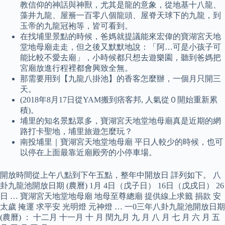
教信仰的神話與神獸，尤其是龍的意象，從地基十八龍、
藻井九龍、屋簷一百零八個龍頭、屋脊天球下的九龍，到
玉帝的九龍冠袍等，皆可看到。
在找埔里景點的時候，爸媽就提議能來宏偉的寶湖宮天地
堂地母廟走走，但之後又默默地說：「阿…可是小孩子可
能比較不愛去廟」，小時候都只想去遊樂園，聽到爸媽把
宮廟放進行程裡都會興致全無。
那需要用到【九龍八掛池】的香客怎麼辦，一個月只開三
天。
(2018年8月17日從YAM搬到痞客邦, 人氣從０開始重新累
積)。
埔里的知名景點眾多，寶湖宮天地堂地母廟真是近期的網
路打卡聖地，埔里旅遊怎麼玩？
南投埔里｜寶湖宮天地堂地母廟 平日人較少的時候，也可
以停在上面最靠近廟殿旁的小停車場。
開放時間從上午八點到下午五點，整年中開放日 詳列如下。 八
卦九龍池開放日期 (農曆) 1月 4日（戊子日） 16日（戊戌日） 26
日 … 寶湖宮天地堂地母廟 地母至尊總廟 提供線上求籤 捐款 安
太歲 掩運 求平安 光明燈 元神燈 … 一0三年八卦九龍池開放日期
(農曆) ： 十二月 十一月 十 月 閏九月 九 月 八 月 七 月 六 月 五