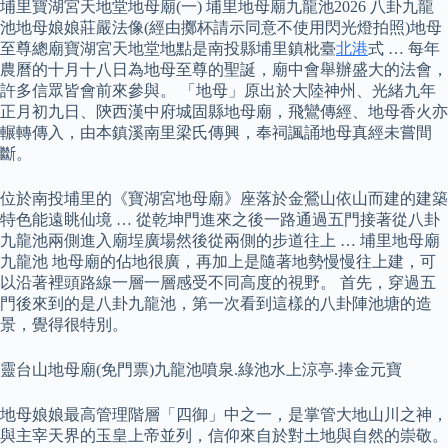
埔里寶湖宮天地堂地母廟(一) 埔里地母廟九龍池2026 八卦九龍
池地母娘娘莊嚴法像(經由擲杯請示同意不使用閃光燈拍照)地母
至尊總廟寶湖宮天地堂地點是南投縣埔里鎮枇臺
北港
式 … 每年
農曆的十月十八日為地母至尊的聖誕，廟中會舉辦盛大的法會，
許多信眾皆會前來參與。 「地母」原出於大陸神州、光緒九年
正月初九日、陝西漢中府城固縣地母廟，飛鸞傳經、地母香火亦
輾轉傳入，由本鎮溪南里梁氏傳興，奉祠諷誦地母真經未嘗間
斷。
位於南投埔里的《寶湖宮地母廟》座落於金鶯山依山而建的建築
特色能遠眺仙境 … 從乾坤門進來之後一路通過五門接著從八卦
九龍池兩側進入廟埕廣場然後從兩側的步道往上 … 埔里地母廟
九龍池 地母廟的佔地很廣，再加上是隨著地勢慢慢往上建，可
以沿著裡頭路線一層一層感受不同高度的視野。 首先，穿過五
門後來到的是八卦九龍池，第一次看到這樣的八卦陣池塘的造
景，覺得很特別。
靈台山地母廟(免門票)九龍池噴泉.綠池水上涼亭.捧金元寶
地母娘娘最高管理階層「四御」中之一，是掌管大地山川之神，
與主宰天界的玉皇上帝並列，信仰來自於對土地與自然的崇敬。