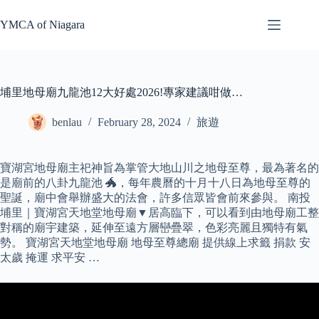
Skip
to
YMCA of Niagara
content
埔里地母廟九龍池12大好處2026!專家建議咁做…
benlau
February 28, 2024
旅遊
寶湖宮地母廟主祀神旨為掌管大地山川之地母至尊，最為著名的
是廟前的八卦九龍池 🐲，每年農曆的十月十八日為地母至尊的
聖誕，廟中會舉辦盛大的法會，許多信眾皆會前來參與。 南投
埔里｜寶湖宮天地堂地母廟▼居高臨下，可以看到由地母廟工整
對稱的廟宇建築，延伸至遠方層巒疊翠，色彩亮麗且獨特有氣
勢。 寶湖宮天地堂地母廟 地母至尊總廟 提供線上求籤 捐款 安
太歲 掩運 求平安 …