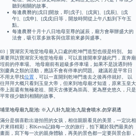
聽到相關的故事。
每逢農曆的[戊日]開放，即[戊子]、[戊寅]、[戊辰]、[戊
午]、[戊申]、[戊戌]日等，開放時間從上午八點到下午五
點。
每逢農曆十月十八日地母至尊的誕辰，廟方會舉辦盛大的
法會，吸引眾多旅客與信眾前來參與盛事。
03｜寶湖宮天地堂地母廟入口處的乾坤門造型也很是特別。 如
果要拜訪寶湖宮天地堂地母廟，可以直接開車穿越此門，直奔廟
埕前的停車場。 地母廟前有超級多停車場，如果不是說遇到特
別慶典之類的活動，應該不會有停車的問題。 建議若是平常日
不用太早找
位置
，可以一直開到乾坤門進去之後再停就好。 以
往拜拜大概只看到玉皇大帝，但來到地母廟才知道，原來玉皇大
帝上面還有無極老祖、開天古佛更為崇高、更為歷史悠久，只是
平常很少聽到相關的故事。
埔里地母廟九龍池: ※入八卦九龍池:九龍會噴水.勿穿易透
滿分是個喜歡出遊拍照的女孩，相信親眼看見的美景，一定比相
片來得精彩；和Kevin記錄每一次的旅行，拍下屬於我們最美的
畫面，寫下每一次的親身體驗，再美的景色都一定要與景合影，