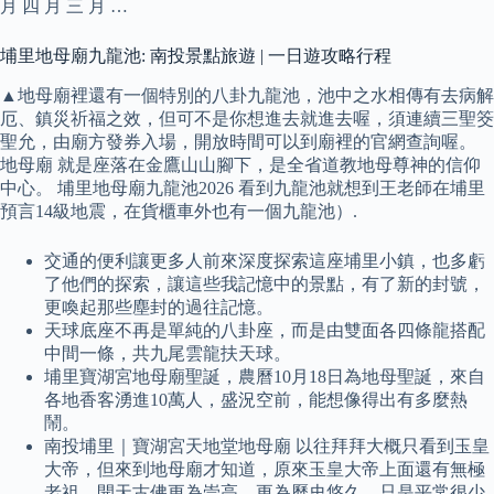
月 四 月 三 月 …
埔里地母廟九龍池: 南投景點旅遊 | 一日遊攻略行程
▲地母廟裡還有一個特別的八卦九龍池，池中之水相傳有去病解
厄、鎮災祈福之效，但可不是你想進去就進去喔，須連續三聖筊
聖允，由廟方發券入場，開放時間可以到廟裡的官網查詢喔。
地母廟 就是座落在金鷹山山腳下，是全省道教地母尊神的信仰
中心。 埔里地母廟九龍池2026 看到九龍池就想到王老師在埔里
預言14級地震，在貨櫃車外也有一個九龍池）.
交通的便利讓更多人前來深度探索這座埔里小鎮，也多虧
了他們的探索，讓這些我記憶中的景點，有了新的封號，
更喚起那些塵封的過往記憶。
天球底座不再是單純的八卦座，而是由雙面各四條龍搭配
中間一條，共九尾雲龍扶天球。
埔里寶湖宮地母廟聖誕，農曆10月18日為地母聖誕，來自
各地香客湧進10萬人，盛況空前，能想像得出有多麼熱
鬧。
南投埔里｜寶湖宮天地堂地母廟 以往拜拜大概只看到玉皇
大帝，但來到地母廟才知道，原來玉皇大帝上面還有無極
老祖、開天古佛更為崇高、更為歷史悠久，只是平常很少