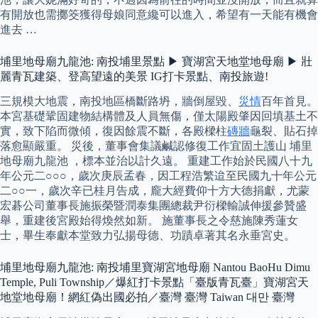
有開放也需擲筊獲得母娘同意纔可以進入，希望有一天能有機會
進去 …
埔里地母廟九龍池: 南投埔里景點 ▶ 寶湖宮天地堂地母廟 ▶ 壯
麗青瓦建築、登高望遠的美景 IG打卡景點、南投旅遊!
三規模大地震，南投地區橋斷路坍，牆倒屋毀、
災情
百年首見。
本宮基礎鞏固建物結構體及人員無傷，僅太陽殿肇因回填基土不
實，致下陷而微傾，復因餘震不斷，各殿樑柱
磚牆
龜裂、貼石掉
落愈顯嚴重。 災後，董事會集議鹹認修復工作宜固土護山 埔里
地母廟九龍池 ，標本並治以計久遠。 重建工作始於民國八十九
年公元二○○○，歲次庚辰孟春，因工程浩繁迨至民國九十年公元
二○○一，歲次辛已桂月告成，龐大經費仰十方大德捐獻，尤蒙
宏碁公司董事長施振榮暨潤泰集團總裁尹衍樑輸誠伸援參贊盛
舉，重建後宮殿始得煥然如新。 施董事長之令慈施陳秀蓮女
士，畢生奉獻本堂致力弘揚母德、功蹟卓著其名永垂宮史。
埔里地母廟九龍池: 南投埔里寶湖宮地母廟 Nantou BaoHu Dimu
Temple, Puli Township／爆紅打卡景點「臺版青瓦臺」寶湖宮天
地堂地母廟！網紅偽出國必拍／臺灣 臺灣 Taiwan 대만 臺灣