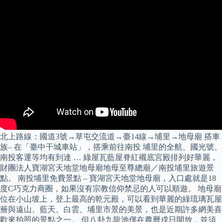
北上路線：國道3號→草屯交流道→臺14線→埔里→地母廟 搭車
族– 在「臺中干城車站」，搭乘前往南投 埔里的全航、國光號、
南投客運等均有到達 … 綠屋瓦藍屋脊紅襯底宮殿排列好華麗，
財團法人寶湖宮天地堂地母廟地母至尊總廟／南投埔里旅遊景
點。 南投埔里免費景點 – 寶湖宮天地堂地母廟，入口處就是18
度C巧克力商圈，如果沒有宗教信仰禁忌的人可以順遊。 地母廟
位在小山坡上，登上最高的乾元殿，可以看到華麗的綠琉璃瓦屋
簷與遠山、藍天、白雲、埔里市景的美景，也是近期許多網美喜
歡來拍照的景點之一。 但八卦九龍池僅在農曆戌日開放，並須