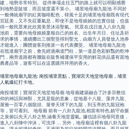
建，地勢非常特別。 從停車場走往五門的路上就可以明顯感覺
到地勢是陡坡，而且坡度還不算小。 埔里地母廟九龍池 不同於
一般傳統廟宇的紅黃咖啡配色，韓風十足的埔里地母廟既有現代
宮廷美，又不失莊重氣息，即使不是地母娘娘的忠實信徒，也值
得一般民眾來此欣賞美景沐浴聖氣。 民眾在戊日進入八卦九龍
池前，需要向地母娘娘稟報自己的姓名、出生年月日、住址及祈
求的事情，連續擲出三個聖筊得到聖允，由廟方人員發放入池券
才能進入；團體遊客則推派一名代表擲筊。 埔里地母廟九龍池
在抵達廟宇之前，會先經過兩道門柱，第一道是色彩鮮豔的乾坤
門，兩旁道路都有攤販在販售補運保平安用的鮮花供品還有當地
農產品等，遊客可以在這選購拜拜用的香火。
埔里地母廟九龍池: 南投埔里景點，寶湖宮天地堂地母廟，埔里
人氣爆紅打卡地。
南投埔里｜寶湖宮天地堂地母廟 地母廟建築融合了許多宗教信
仰的神話與神獸，尤其是龍的意象，從地基十八龍、藻井九龍、
屋簷一百零八個龍頭、屋脊天球下的九龍，到玉帝的九龍冠袍
等，皆可看到。 地母廟 前有一八卦九龍池,相當有特色,鎮守命脈
之泉俯以先天八卦之勢,涵養天地堂靈氣,. 據信請示地母同意後，
進入八卦陣中沖沐，可洗淨 … 另外，地母廟這裡有個八卦九龍
池，讓大妮滿好奇的，不過因為前往的時間並沒開放，而且就算