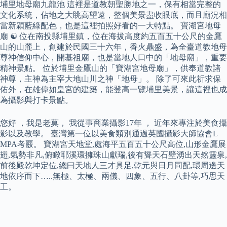
埔里地母廟九龍池 這裡是道教朝聖勝地之一，保有相當完整的
文化系統，佔地之大眺高望遠，整個美景盡收眼底，而且廟況相
當新穎藍綠配色，也是這裡拍照好看的一大特點。 寶湖宮地母
廟 ☯ 位在南投縣埔里鎮，位在海拔高度約五百五十公尺的金鷹
山的山麓上，創建於民國三十六年，香火鼎盛，為全臺道教地母
尊神信仰中心，開基祖廟，也是當地人口中的「地母廟」，重要
精神景點。 位於埔里金鷹山的「寶湖宮地母廟」，供奉道教諸
神尊，主神為主宰大地山川之神「地母」。 除了可來此祈求保
佑外，在雄偉如皇宮的建築，能登高一覽埔里美景，讓這裡也成
為攝影與打卡景點。
您好 ，我是老莫， 我從事商業攝影17年 ， 近年來專注於美食攝
影以及教學。 臺灣第一位以美食類別通過英國攝影大師協會L
MPA考覈。 寶湖宮天地堂,處海平五百五十公尺高位,山形金鷹展
翅,氣勢非凡,俯瞰耶溪環擁珠山獻瑞,後有聳天石壁湧出天然靈泉,
前後殿乾坤定位,總曰天地人三才具足,乾元與日月同配,環周邊天
地依序而下…..無極、太極、兩儀、四象、五行、八卦等,巧思天
工。