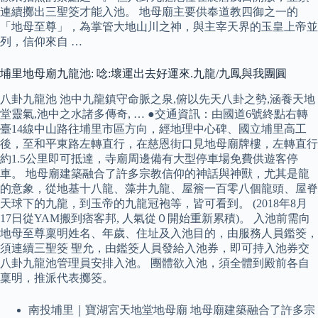
連續擲出三聖筊才能入池。 地母廟主要供奉道教四御之一的
「地母至尊」，為掌管大地山川之神，與主宰天界的玉皇上帝並
列，信仰來自 …
埔里地母廟九龍池: 唸:壞運出去好運來.九龍/九鳳與我團圓
八卦九龍池 池中九龍鎮守命脈之泉,俯以先天八卦之勢,涵養天地
堂靈氣,池中之水諸多傳奇, … ●交通資訊：由國道6號終點右轉
臺14線中山路往埔里市區方向，經地理中心碑、國立埔里高工
後，至和平東路左轉直行，在慈恩街口見地母廟牌樓，左轉直行
約1.5公里即可抵達，寺廟周邊備有大型停車場免費供遊客停
車。 地母廟建築融合了許多宗教信仰的神話與神獸，尤其是龍
的意象，從地基十八龍、藻井九龍、屋簷一百零八個龍頭、屋脊
天球下的九龍，到玉帝的九龍冠袍等，皆可看到。 (2018年8月
17日從YAM搬到痞客邦, 人氣從０開始重新累積)。 入池前需向
地母至尊稟明姓名、年歲、住址及入池目的，由服務人員鑑筊，
須連續三聖筊 聖允，由鑑筊人員發給入池券，即可持入池券交
八卦九龍池管理員安排入池。 團體欲入池，須全體到殿前各自
稟明，推派代表擲筊。
南投埔里｜寶湖宮天地堂地母廟 地母廟建築融合了許多宗