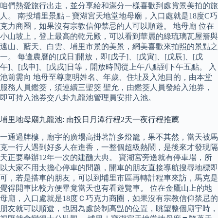
咱們熱愛旅行出走，並分享給和滿分一樣喜歡到處賞景美拍的旅
人。 南投埔里景點 – 寶湖宮天地堂地母廟，入口處就是18度C巧
克力商圈，如果沒有宗教信仰禁忌的人可以順遊。 地母廟 位在
小山坡上，登上最高的乾元殿，可以看到華麗的綠琉璃瓦屋簷與
遠山、藍天、白雲、埔里市景的美景，網美喜歡來拍照的景點之
一。 每逢農曆的[戊日]開放，即[戊子]、[戊寅]、[戊辰]、[戊
午]、[戊申]、[戊戌]日等，開放時間從上午八點到下午五點。 入
池前需向 地母至尊稟明姓名、年歲、住址及入池目的，由本堂
服務人員鑑筊，須連續三聖筊 聖允，由鑑筊人員發給入池券，
即可持入池券交八卦九龍池管理員安排入池。
埔里地母廟九龍池: 南投日月潭行程2天一夜行程推薦
一通過牌樓，廟宇的廣場高掛著許多燈籠，果不其然，當天被馬
克一行人遇到好多人在進香，一整個超級熱鬧，是後來才發現隔
天正要舉辦12年一次的建醮大典。 寶湖宮旁邊就有停車場，所
以大家不用太擔心停車的問題，開車的朋友直接導航搜尋地標即
可，若是搭車的朋友，可以到埔里市區再轉計程車來訪，馬克是
覺得開車比較方便畢竟當天也有看遊覽車。 位在金鷹山上的地
母廟，入口處就是18度Ｃ巧克力商圈，如果沒有宗教信仰禁忌的
朋友就可以順遊，也因為處於制高點的位置，眺望整個廟宇時，