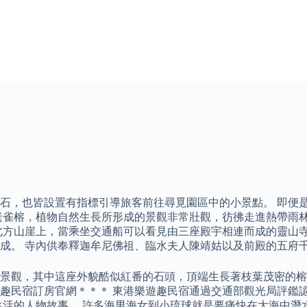
石，也皆設置有指標引導旅客前往尋覓園區中的小景點。 即便
老雀榕，植物自然生長所形成的景觀非常壯觀，彷彿走進熱帶雨林
北方山崖上，當乘坐交通船可以看見由三座殿宇相連而成的靈山
成。 寺內供奉釋迦牟尼佛祖、臨水夫人陳靖姑以及前殿的五府
景觀，其中這座外貌酷似紅番的石頭，頂端生長著枝葉茂密的榕
樂遊趣民宿訂房官網＊＊＊ 東港樂遊趣民宿通過交通部觀光局評鑑
生活的人物故事。 許多海男海女到小琉球就是要痛快在大海中潛