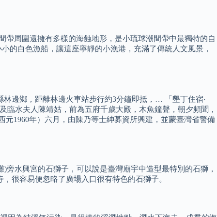
加上杉福潮間帶周圍還擁有多樣的海蝕地形，是小琉球潮間帶中最獨特的自
小小的白色漁船，讓這座寧靜的小漁港，充滿了傳統人文風景，
林邊鄉，距離林邊火車站步行約3分鐘即抵，… 「墾丁住宿‧
祖及臨水夫人陳靖姑，前為五府千歲大殿，木魚鐘聲，朝夕頻聞，
西元1960年）六月，由陳乃等士紳募資所興建，並蒙臺灣省警備
灘)旁水興宮的石獅子，可以說是臺灣廟宇中造型最特別的石獅，
山寺，很容易便忽略了廣場入口很有特色的石獅子。