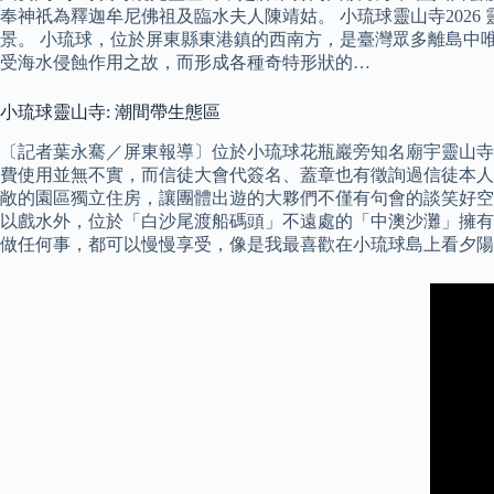
奉神祇為釋迦牟尼佛祖及臨水夫人陳靖姑。 小琉球靈山寺202
景。 小琉球，位於屏東縣東港鎮的西南方，是臺灣眾多離島中
受海水侵蝕作用之故，而形成各種奇特形狀的…
小琉球靈山寺: 潮間帶生態區
〔記者葉永騫／屏東報導〕位於小琉球花瓶巖旁知名廟宇靈山寺
費使用並無不實，而信徒大會代簽名、蓋章也有徵詢過信徒本人
敞的園區獨立住房，讓團體出遊的大夥們不僅有句會的談笑好空
以戲水外，位於「白沙尾渡船碼頭」不遠處的「中澳沙灘」擁有
做任何事，都可以慢慢享受，像是我最喜歡在小琉球島上看夕陽