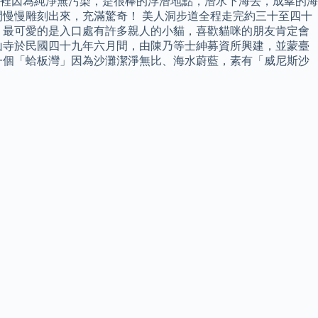
裡因為純淨無污染，是很棒的浮潛地點，潛水下海去，成羣的海
慢慢雕刻出來，充滿驚奇！ 美人洞步道全程走完約三十至四十
，最可愛的是入口處有許多親人的小貓，喜歡貓咪的朋友肯定會
山寺於民國四十九年六月間，由陳乃等士紳募資所興建，並蒙臺
一個「蛤板灣」因為沙灘潔淨無比、海水蔚藍，素有「威尼斯沙