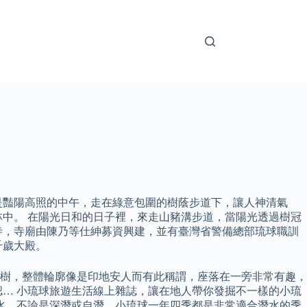
是豔陽高照的中午，走在綠意包圍的樹蔭步道下，讓人神清氣
中。 在陽光日和的日子裡，來走山豬溝步道，當陽光透過樹冠
寺，寺廟由陳乃等仕紳募資興建，並有臺灣省警備總部琉球職訓
千歲大殿。
樹，整體輪廓像是印地安人而有此稱謂，座落在一旁非常有趣，
認… 小琉球旅遊生活線上雜誌，讓在地人帶你發掘不一樣的小琉
水，不論是深潛或自潛，小琉球一年四季都是非常適合潛水的季