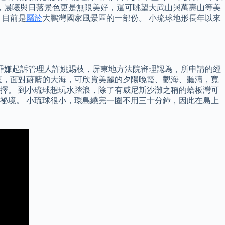
緻，晨曦與日落景色更是無限美好，還可眺望大武山與萬壽山等美
，目前是
屬於
大鵬灣國家風景區的一部份。 小琉球地形長年以來
罪嫌起訴管理人許姚賜枝，屏東地方法院審理認為，所申請的經
區，面對蔚藍的大海，可欣賞美麗的夕陽晚霞、觀海、聽濤，寬
擇。 到小琉球想玩水踏浪，除了有威尼斯沙灘之稱的蛤板灣可
祕境。 小琉球很小，環島繞完一圈不用三十分鐘，因此在島上