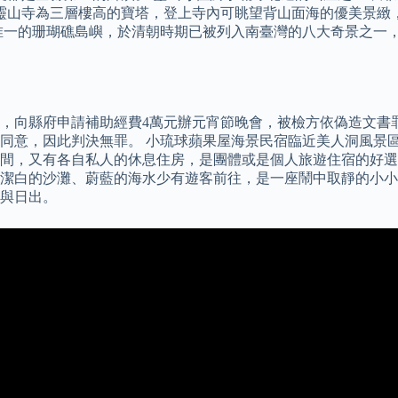
6 靈山寺為三層樓高的寶塔，登上寺內可眺望背山面海的優美景
唯一的珊瑚礁島嶼，於清朝時期已被列入南臺灣的八大奇景之一
，向縣府申請補助經費4萬元辦元宵節晚會，被檢方依偽造文書
同意，因此判決無罪。 小琉球蘋果屋海景民宿臨近美人洞風景
間，又有各自私人的休息住房，是團體或是個人旅遊住宿的好選
潔白的沙灘、蔚藍的海水少有遊客前往，是一座鬧中取靜的小小
與日出。