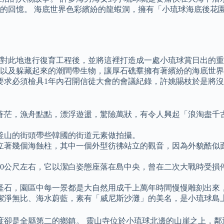
回憶。 海底世界色彩繽紛的龍蝦洞，擁有「小琉球海底後花園」
對此地進行復育工程後，並將這裡打造成一處小琉球賞日出的重
以及躲藏起來的潮間帶生物，讓厚石礁羣擁有著繽紛的海底世界
要求必須檢具1年內召開信徒大會的會議紀錄，許姚賜枝於是將沒
蒼茫，漁舟點點，漂浮遊盪，驚險萬狀，有令人興起「浪淘盡千
釜山的街頭帶些韓國的街道元素做拍攝。
立著幾個海蝕柱，其中一個外型彷彿站立的觀音，因為外貌酷似
有10公尺左右，它以潔白姿態座落在島中央，曾在二次大戰時受
怪石，園區中每一景都是大自然用成千上萬年時間慢慢雕刻出來
潔淨無比、海水蔚藍，素有「威尼斯沙灘」的美名，是小琉球島
度卻是全縣第二的鄉鎮。 靈山寺位於小琉球北邊的山崖之上，