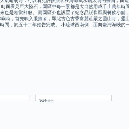
天氣晴朗時，可以看見許多旅客在海灘戲水曬太陽的畫面，而這
、時而看見巨大怪石，園區中每一景都是大自然用成千上萬年時間
來也是相當舒服。 而園區外也設置了紀念品販售區與餐飲小舖
球嶼時，首先映入眼簾者，即此古色古香富麗莊嚴之靈山寺，靈
時間，於五十二年始告完成。 小琉球西南側，面向臺灣海峽的
Website