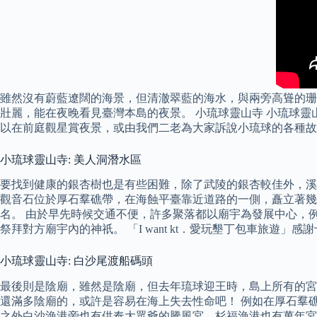
雖然沒有蔚藍遼闊的海景，但清澈翠藍的海水，與兩旁高聳的珊
壯麗，能在夜晚看見臺灣本島的夜景。 小琉球靈山寺 小琉球
以在前庭觀星賞夜景，或由我們二老為大家訴說小琉球的各種故
小琉球靈山寺: 美人洞潛水區
要找到健康的銀杏樹也是有些困難，除了武陵的銀杏較佳外，溪
觀音石位於厚石羣礁帶，在海蝕平臺靠近道路的一側，矗立著幾
名。 由於早先時候交通不便，許多聚落都以廟宇為發展中心，
祭拜對方廟宇內的神祇。 「I want kt．愛玩墾丁包車旅遊
小琉球靈山寺: 白沙尾渡船碼頭
最後則是陰廟，雖然是陰廟，但去年琉球迎王時，島上所有的宮
還滿多陰廟的，或許是容易在海上失去性命吧！ 例如在厚石羣
之外白沙漁港旁也有供奉大眾爺的騰風宮，杉福漁港也有萬年宮（萬