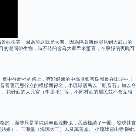
宿景觀很美，因為前庭就是大海、因為隔著海你能見到大武山的
眩目的潮間帶生物，時不時的會為大家帶來驚喜，在寧靜的夜晚可
過，臺中往新社的路上，有顆健康的中高度銀杏樹就長在田埂中！
音菩薩沉思佇立的模樣而得名，小琉球居民以「觀音石」加以命
）、花矸莊的太元宮（李哪吒）等，不同村莊的居民並不會互相
格的，而非只是單純供奉孤魂野鬼，我這樣繞了一圈，發現其實
姑娘）、玉海堂（海漷大王）以及萬善堂。 小琉球靈山寺 除此