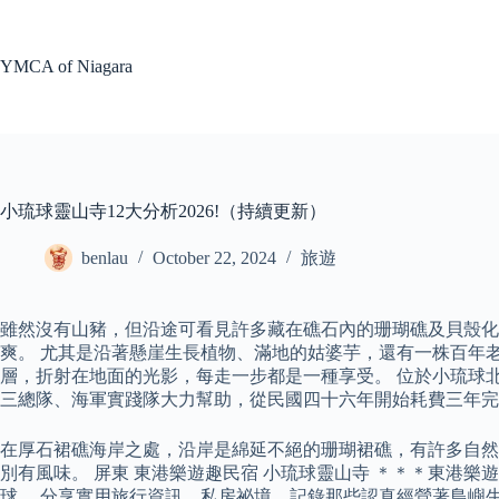
Skip
to
content
YMCA of Niagara
小琉球靈山寺12大分析2026!（持續更新）
benlau
October 22, 2024
旅遊
雖然沒有山豬，但沿途可看見許多藏在礁石內的珊瑚礁及貝殼化
爽。 尤其是沿著懸崖生長植物、滿地的姑婆芋，還有一株百年
層，折射在地面的光影，每走一步都是一種享受。 位於小琉球
三總隊、海軍實踐隊大力幫助，從民國四十六年開始耗費三年完
在厚石裙礁海岸之處，沿岸是綿延不絕的珊瑚裙礁，有許多自然
別有風味。 屏東 東港樂遊趣民宿 小琉球靈山寺 ＊＊＊東港
球。 分享實用旅行資訊、私房祕境，記錄那些認真經營著島嶼