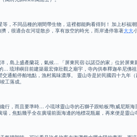
、海參，甚至是海星等，不同品種的潮間帶生物，這裡都能夠看得到！ 
擁擠，很適合在河堤散步，享有放空的時光，而岸邊停靠著
大大
，島上盛產蘭花，氣候… 「屏東民宿‧以諾亞的家」位於屏東縣
捷的… 琉球嶼目前建築最宏偉壯觀之廟宇，寺內供奉釋迦牟尼佛
營交通船停舶地點，漁村風味濃厚。 靈山寺是於民國四十九年（
竣工落成。
纔行，而且要準時… 小琉球靈山寺的石獅子跟蛤板灣(威尼斯海
寺前廣場，焦點幾乎全在廣場前面海邊的地標花瓶巖，再來便是靈