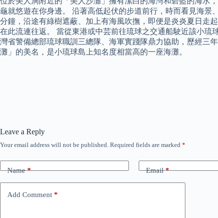
位於美人洞附近的「美人沙灘」擁有潔白的海灣和碧藍的海水，
龜就悠遊在你身邊。 沿著高低起伏的步道前行，時而看見海景
分鐘，沿途有綠樹遮蔽、加上有海風吹撫，即便是炎炎夏日走起
在此流連往返。 當從東港或中芸前往琉球之交通船駛近該小琉
灣省警備總部琉球職訓三總隊、海軍實踐隊鼎力協助，歷經三年
灘」的美名，是小琉球島上知名度相當高的一座海灘。
Leave a Reply
Your email address will not be published.
Required fields are marked
*
Name
*
Email
*
Add Comment
*