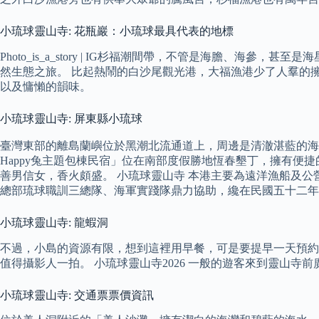
小琉球靈山寺: 花瓶巖：小琉球最具代表的地標
Photo_is_a_story | IG杉福潮間帶，不管是海膽
然生態之旅。 比起熱鬧的白沙尾觀光港，大福漁港少了人羣的
以及慵懶的韻味。
小琉球靈山寺: 屏東縣小琉球
臺灣東部的離島蘭嶼位於黑潮北流通道上，周邊是清澈湛藍的海洋
Happy兔主題包棟民宿」位在南部度假勝地恆春墾丁，擁有便
善男信女，香火頗盛。 小琉球靈山寺 本港主要為遠洋漁船及公
總部琉球職訓三總隊、海軍實踐隊鼎力協助，纔在民國五十二年
小琉球靈山寺: 龍蝦洞
不過，小島的資源有限，想到這裡用早餐，可是要提早一天預約
值得攝影人一拍。 小琉球靈山寺2026 一般的遊客來到靈山
小琉球靈山寺: 交通票票價資訊