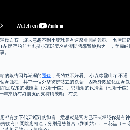
瑚礁岩石，讓人意想不到小琉球竟有這麼壯麗的景觀！ 名屋民
靈山寺 民宿的前方也是小琉球著名的潮間帶導覽地點之一，美麗
事。
頭的銀杏因為潮溼的
關係
，長的並不好看。 小琉球靈山寺 不
個海蝕柱，其中一個外型彷彿站立的觀音，因為外貌酷似面海觀
例如漁埕尾的池隆宮（池府千歲）、思埔角的代清宮（七府千歲
」感謝十年來所有好朋友的支持與鼓勵，有您…
廟都有接下代天巡狩的御旨，意思就是官方已正式承認你是有神
礁旁便有四間陰廟相連，分別是慈善宮（劉仙姑）、三花堂（三花
將元帥a.k.a.萬應公）。