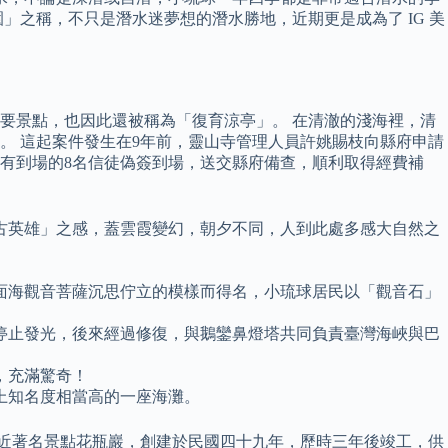
之稱，不只是潛水迷夢想的潛水勝地，近期更是成為了 IG 美
要景點，也因此還被稱為「復育涼亭」。 在清澈的淺海裡，清
。 這起案件發生在9年前，靈山寺管理人員許姚賜枝向縣府申請
有到場的8名信徒偽簽到場，送交縣府備查，順利取得經費補
古英雄」之感，蓋雲霞變幻，朝夕不同，人到此處多感大自然之
面海觀音菩薩沉思佇立的模樣而得名，小琉球居民以「觀音石」
損停止發光，後來經過修復，與鵝鑾鼻燈塔共同負責臺灣海峽與巴
，充滿驚奇！
上知名度相當高的一座海灘。
鄰近著名景點花瓶巖，創建於民國四十九年，歷時三年後竣工，供