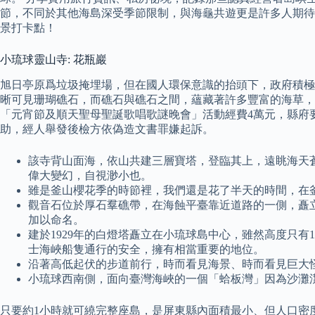
節，不同於其他海島深受季節限制，與海龜共遊更是許多人期待的
景打卡點！
小琉球靈山寺: 花瓶巖
旭日亭原爲垃圾掩埋場，但在國人環保意識的抬頭下，政府積極
晰可見珊瑚礁石，而礁石與礁石之間，蘊藏著許多豐富的海草，
「元宵節及順天聖母聖誕歌唱歌謎晚會」活動經費4萬元，縣府
助，經人舉發後檢方依偽造文書罪嫌起訴。
該寺背山面海，依山共建三層寶塔，登臨其上，遠眺海天
偉大變幻，自視渺小也。
雖是釜山櫻花季的時節裡，我們還是花了半天的時間，在
觀音石位於厚石羣礁帶，在海蝕平臺靠近道路的一側，矗
加以命名。
建於1929年的白燈塔矗立在小琉球島中心，雖然高度只
士海峽船隻通行的安全，擁有相當重要的地位。
沿著高低起伏的步道前行，時而看見海景、時而看見巨大
小琉球西南側，面向臺灣海峽的一個「蛤板灣」因為沙灘
只要約1小時就可繞完整座島，是屏東縣內面積最小、但人口密