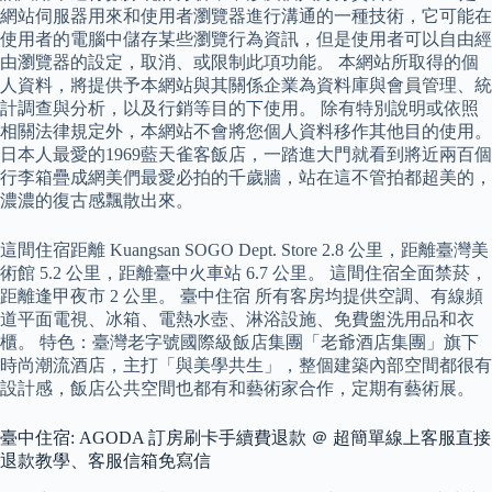
網站伺服器用來和使用者瀏覽器進行溝通的一種技術，它可能在
使用者的電腦中儲存某些瀏覽行為資訊，但是使用者可以自由經
由瀏覽器的設定，取消、或限制此項功能。 本網站所取得的個
人資料，將提供予本網站與其關係企業為資料庫與會員管理、統
計調查與分析，以及行銷等目的下使用。 除有特別說明或依照
相關法律規定外，本網站不會將您個人資料移作其他目的使用。
日本人最愛的1969藍天雀客飯店，一踏進大門就看到將近兩百個
行李箱疊成網美們最愛必拍的千歲牆，站在這不管拍都超美的，
濃濃的復古感飄散出來。
這間住宿距離 Kuangsan SOGO Dept. Store 2.8 公里，距離臺灣美
術館 5.2 公里，距離臺中火車站 6.7 公里。 這間住宿全面禁菸，
距離逢甲夜市 2 公里。 臺中住宿 所有客房均提供空調、有線頻
道平面電視、冰箱、電熱水壺、淋浴設施、免費盥洗用品和衣
櫃。 特色：臺灣老字號國際級飯店集團「老爺酒店集團」旗下
時尚潮流酒店，主打「與美學共生」，整個建築內部空間都很有
設計感，飯店公共空間也都有和藝術家合作，定期有藝術展。
臺中住宿: AGODA 訂房刷卡手續費退款 ＠ 超簡單線上客服直接
退款教學、客服信箱免寫信