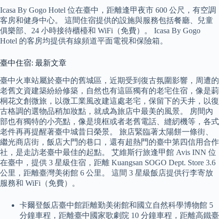
Icasa By Gogo Hotel 位在臺中，距離逢甲夜市 600 公尺，有空調
客房和健身中心。 這間住宿提供的設施與服務包括餐廳、兒童
俱樂部、24 小時接待櫃檯和 WiFi（免費）。 Icasa By Gogo
Hotel 的客房均提供有線頻道平面電視和保險箱。
臺中住宿: 最新文章
臺中火車站屬於臺中的舊城區，近期受到復古氛圍影響，周遭的
老舊文資建築紛紛修築，自然也有這區獨有的老宅住宿，像是莿
桐花文創微旅，以微工業風改建這處老宅，保留下的天井，以復
古格調的選物品稍加妝點，就成為旅店中最美的風景。 房間內
部也有獨特的小亮點，像是境框或者老舊電話、縫紉機等，各式
老件再再提醒著臺中城昔日榮景。 旅店緊臨著太陽餅一條街、
繼光商店街，飯店大門的巷口，還有超熱門的臺中第四信用合作
社，是走訪老臺中最佳的起點。 艾維斯行旅逢甲館 Avis INN 位
在臺中，提供 3 星級住宿，距離 Kuangsan SOGO Dept. Store 3.6
公里，距離臺灣美術館 6 公里。 這間 3 星級飯店提供行李寄放
服務和 WiFi（免費）。
卡爾登飯店臺中館距離勤美術館和國立自然科學博物館 5
分鐘車程，距離臺中國家歌劇院 10 分鐘車程，距離高鐵臺