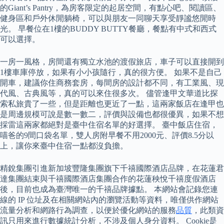
的Giant’s Pantry，為房客限定的起居空間，有點心吧、閱讀區、
健身區和戶外休閒躺椅，可以與朋友一同聊天享受靜謐悠閒時
光。 早餐位在1樓的BUDDY BUTTY餐廳，餐點有中式和西式
可以選擇。
一房一風格，房間還有獨立水池的渡假旅店，車子可以直接開到
1樓車庫停放，如果有小小孩隨行，真的很方便。 如果不是自己
開車，建議你住商務套房，每間房的設計都不同，有工業風、現
代風、古典風等，真的可以來住很多次。 儘管逢甲文華道比探
索私旅貴了一些，但是距離也更近了一點，這兩家飯店在逢甲也
是周邊規模可說是數一數二，評價與設備也都很優異，如果不想
採雷這兩家都絕對是臺中住宿名單的好選擇。 臺中飯店住宿，
喵爸的9間口袋名單，雙人房附早餐不用2000元、評價8.5分以
上，讓你來臺中住宿一點都沒負擔。
精銳集團引進新加坡豐隆集團旗下千禧國際酒店品牌，在花蓮君
達集團結束與千禧國際酒店集團合作的花蓮秧悅千禧度假酒店
後，目前也成為臺灣唯一的千禧品牌據點。 本網站會記錄您連
線的 IP 位址及在相關網站內的瀏覽活動等資料，唯僅供作網站
流量分析和網路行為調查，以便於優化網站的服務
品質
，此類資
訊只用來進行數據統計分析，不涉及個人身分資料。 Cookie是