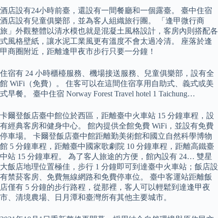
酒店設有24小時前臺，還設有一間餐廳和一個露臺。 臺中住宿
酒店設有兒童俱樂部，並為客人組織旅行團。 「逢甲微行商
旅」外觀整體以清水模也就是混凝土風格設計，客房內則搭配各
式風格壁紙，讓水泥工業風更有溫度不會太過冷清。 座落於逢
甲商圈附近，距離逢甲夜市步行只要一分鐘！
住宿有 24 小時櫃檯服務、機場接送服務、兒童俱樂部，設有全
館 WiFi（免費）。 住客可以在這間住宿享用自助式、義式或美
式早餐。 臺中住宿 Norway Forest Travel hotel 1 Taichung…
卡爾登飯店臺中館位於西區，距離臺中火車站 15 分鐘車程，設
有經典客房和健身中心。 館內提供全館免費 WiFi，並設有免費
停車場。 卡爾登飯店臺中館距離勤美術館和國立自然科學博物
館 5 分鐘車程，距離臺中國家歌劇院 10 分鐘車程，距離高鐵臺
中站 15 分鐘車程。 為了客人旅途的方便，館內設有 24… 雙星
大飯店地理位置極佳，步行 1 分鐘即可到達臺中火車站；飯店設
有禁菸客房、免費無線網路和免費停車位。 臺中客運站距離飯
店僅有 5 分鐘的步行路程，從那裡，客人可以輕鬆到達逢甲夜
市、清境農場、日月潭和臺灣所有其他主要城市。