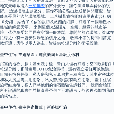
上、挑高 3 米 1 的客房及套房，寬敞又舒適，每間客房皆能以落
地賞景帷幕攬入
一望無際
的窗外景緻，讓你坐擁無與倫比的視
野。 透過樓層主題區分，讓你不論公務出差或是休閒度假，皆
能享受最舒適的環境場域。 二八樹巷旅宿距離逢甲夜市步行約
10 分鐘，結合了民宿的親切及旅館的細膩，打造了一個離塵不
離城的綠意天堂。 來到這個充滿陽光、空氣、綠意的城市祕
境，帶你享受如同居家空間一般放鬆、悠閒的舒適環境，讓你在
忙碌之中有一處安靜喘息的棲身之地。 牧熊小館的房間相當寬
敞舒適，房型以兩人為主，皆提供乾濕分離的衛浴設備。
臺中住宿: 主題樂園：麗寶樂園五星級度假村
浴室的地板、牆面甚至洗手檯，皆由大理石打造；空間規劃採用
乾濕分離，廁所選用TOTO免治馬桶，還有獨立浴缸可以泡澡。
目前有宿舍牀位、私人房和私人套房共三種房型，其中宿舍牀位
和私人房型需共用衛浴，私人套房則設有獨立衛浴。 臺中住宿
旅程結束後，客人們將他們的住宿體驗告訴我們。 我們會驗証
所有評語的真實性並檢查是否包含不雅語言，然後再添加到我們
的網站上。
臺中住宿: 臺中住宿推薦｜新盛橋行旅