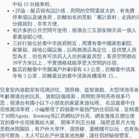
中站 15 分鐘車程。
• 評論：飯店很有設計感，房間的空間還挺大的，有免費
停車場以及健身房，距離知名的景點「審計新村」走路約5
分鐘就到，非常方便。
有許多的公共空間可使用，很適合三五朋友聊天或一個人
看書放鬆心情。
三好行旅位於臺中市政府附近，周遭有臺中國家歌劇院、
家樂福、綠地公園設施，以商務酒店為定位，提供雙人房
型為主，但也有可供四人入住的家庭房型，客房空間都在
39平方米以上，平實價格就能享受大空間的住宿。
飯店距離臺中市圓滿戶外劇場有 4.3 公里，距離臺中清真
寺有 5 公里，距離最近的臺中清泉崗機場有 15…
兒童室內遊戲室有琉璃沙坑、溜滑梯、益智遊戲、大型球池等各
年齡層適合的玩具。 旅館設備很新，房間乾淨明亮有很多巧
思，很適合有國小以下小朋友的家庭來遊玩唷。 在這篇臺中住
宿推薦清單裡，小編整理了四個臺中最熱門的住宿區域，並精選
了30間Agoda、Booking等訂房網站評分高、網友激推且價位便
宜的臺中住宿推薦給大家。 開車不到五分鐘，隔壁是星月大地
景觀休閒園區，有戶外大草坪、溜滑梯、盪鞦韆可以玩，也有魚
池可餵魚，大人可以在戶外溫泉池泡腳，讓住宿經驗很豐富。