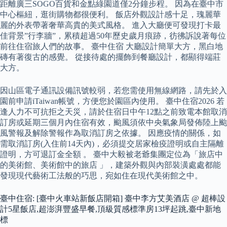
距離廣三SOGO百貨和金點綠園道僅2分鐘步程。 因為在臺中市
中心樞紐，逛街購物都很便利。 飯店外觀設計感十足，瑰麗華
麗的外表帶著奢華高貴的美式風格。 進入大廳便可發現打卡最
佳背景”行李牆”，累積超過50年歷史歲月痕跡，彷彿訴說著每位
前往住宿旅人們的故事。 臺中住宿 大廳設計簡單大方，黑白地
磚有著復古的感覺。 從接待處的擺飾到餐廳設計，都顯得端莊
大方。
因山區電子通訊設備訊號較弱，若您需使用無線網路，請先於入
園前申請iTaiwan帳號，方便您於園區內使用。 臺中住宿2026 若
逢人力不可抗拒之天災，請於住宿日中午12點之前致電本館取消
訂房或延期三個月內住宿有效，颱風須依中央氣象局發佈陸上颱
風警報及解除警報作為取消訂房之依據。 因應疫情的關係，如
需取消訂房(入住前14天內)，必須提交居家檢疫證明或自主隔離
證明，方可退訂金全額 。 臺中大毅被老爺集團定位為「旅店中
的美術館、美術館中的旅店 」，建築外觀與內部裝潢處處都能
發現現代藝術工法般的巧思，宛如住在現代美術館之中。
臺中住宿: [臺中火車站新飯店開箱] 臺中李方艾美酒店 @ 超棒設
計5星飯店,超澎湃豐盛早餐,頂級質感標準房13坪起跳,臺中新地
標