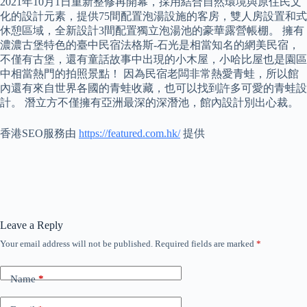
2021年10月1日重新整修再開幕，採用結合自然環境與原住民文
化的設計元素，提供75間配置泡湯設施的客房，雙人房設置和式
休憩區域，全新設計3間配置獨立泡湯池的豪華露營帳棚。 擁有
濃濃古堡特色的臺中民宿法格斯-石光是相當知名的網美民宿，
不僅有古堡，還有童話故事中出現的小木屋，小哈比屋也是園區
中相當熱門的拍照景點！ 因為民宿老闆非常熱愛青蛙，所以館
內還有來自世界各國的青蛙收藏，也可以找到許多可愛的青蛙設
計。 潛立方不僅擁有亞洲最深的深潛池，館內設計別出心裁。
香港SEO服務由
https://featured.com.hk/
提供
Leave a Reply
Your email address will not be published.
Required fields are marked
*
Name
*