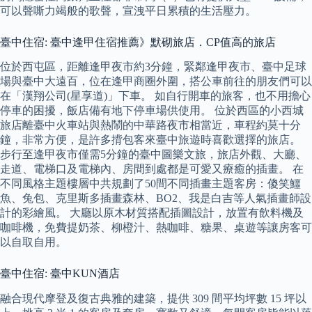
可以聲嘶力竭般的歌聲，宣洩平日累積的生活壓力。
臺中住宿: 臺中逢甲住宿推薦》默砌旅店．CP值高的旅店
位於西屯區，距離逢甲夜市約3分鐘，緊鄰逢甲夜市、臺中足球
場與臺中大遠百，位在逢甲商圈外圍，搭公車前往的朋友們可以
在「漢翔公司(星享道)」下車。 如自行開車的旅客，也不用擔心
停車的困擾，飯店備有地下停車場供使用。 位於西區的小西城
旅店離臺中火車站與熱鬧的中華路夜市相當近，車程約莫十分
鐘，非常方便，是許多揹包客來臺中旅遊時喜歡選擇的旅店。
步行至逢甲夜市僅需5分鐘的臺中圖樂文旅，旅店外觀、大廳、
走道、電梯口及電梯內、房間到處都是可愛又療癒的插畫。 在
不同風格主題樓層中共規劃了50間不同插畫主題客房：傻笑鱷
魚、兔包、克里斯多插畫森林、BO2、我是白吉等人氣插畫師設
計的彩繪風。 大廳以原木材質搭配插圖設計，放置有飲料機及
咖啡機，免費提奶茶、柳橙汁、熱咖啡、糖果、桌遊等讓房客可
以自取自用。
臺中住宿: 臺中KUN酒店
融合現代摩登及復古典雅的建築，提供 309 間平均坪數 15 坪以