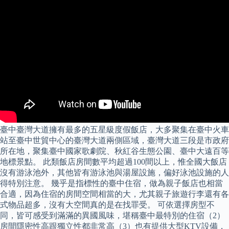
臺中臺灣大道擁有最多的五星級度假飯店，大多聚集在臺中火車
站至臺中世貿中心的臺灣大道兩側區域，臺灣大道三段是市政府
所在地，聚集臺中國家歌劇院、秋紅谷生態公園、臺中大遠百等
地標景點。 此類飯店房間數平均超過100間以上，惟全國大飯店
沒有游泳池外，其他皆有游泳池與湯屋設施，偏好泳池設施的人
得特別注意。 幾乎是指標性的臺中住宿，做為親子飯店也相當
合適，因為住宿的房間空間相當的大，尤其親子旅遊行李還有各
式物品超多，沒有大空間真的是在找罪受。 可依選擇房型不
同，皆可感受到滿滿的異國風味，堪稱臺中最特別的住宿（2）
房間隱密性高跟獨立性都非常高（3）也有提供大型KTV設備，