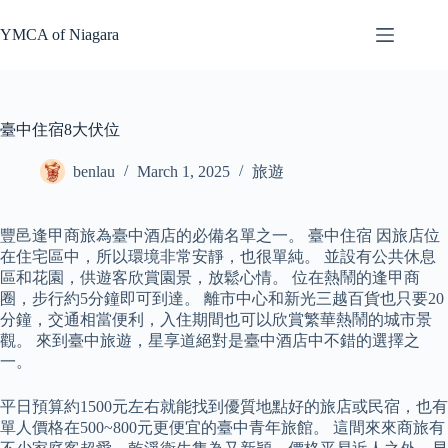
Skip
to
YMCA of Niagara
content
臺中住宿8大伏位
benlau
March 1, 2025
旅遊
豐邑逢甲商旅為臺中酒店的必備名單之一。 臺中住宿 因旅店位
在住宅區中，所以環境非常安靜，也很單純。 並設有公共休息
區和花園，供遊客欣賞園景，放鬆心情。 位在熱鬧的逢甲商
圈，步行約5分鐘即可到達。 離市中心和新光三越百貨也只要20
分鐘，交通相當便利，入住期間也可以欣賞繁華熱鬧的城市景
觀。 來到臺中旅遊，星享道絕對是臺中酒店中不錯的選擇之
一。
平日預算約1500元左右就能找到優質地點好的旅店或民宿，也有
單人價格在500~800元更便宜的臺中青年旅館。 這間來來商旅有