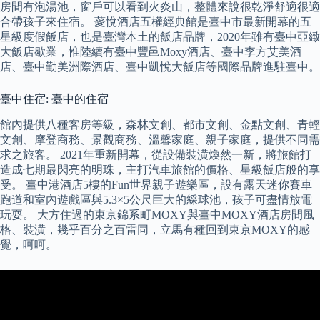
房間有泡湯池，窗戶可以看到火炎山，整體來說很乾淨舒適很適
合帶孩子來住宿。 薆悅酒店五權經典館是臺中市最新開幕的五
星級度假飯店，也是臺灣本土的飯店品牌，2020年雖有臺中亞緻
大飯店歇業，惟陸續有臺中豐邑Moxy酒店、臺中李方艾美酒
店、臺中勤美洲際酒店、臺中凱悅大飯店等國際品牌進駐臺中。
臺中住宿: 臺中的住宿
館內提供八種客房等級，森林文創、都市文創、金點文創、青輕
文創、摩登商務、景觀商務、溫馨家庭、親子家庭，提供不同需
求之旅客。 2021年重新開幕，從設備裝潢煥然一新，將旅館打
造成七期最閃亮的明珠，主打汽車旅館的價格、星級飯店般的享
受。 臺中港酒店5樓的Fun世界親子遊樂區，設有露天迷你賽車
跑道和室內遊戲區與5.3×5公尺巨大的綵球池，孩子可盡情放電
玩耍。 大方住過的東京錦系町MOXY與臺中MOXY酒店房間風
格、裝潢，幾乎百分之百雷同，立馬有種回到東京MOXY的感
覺，呵呵。