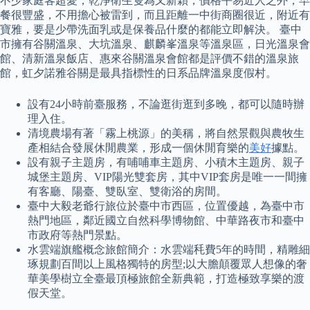
不少家庭客超愛，乾淨衛生隻為又新穎，價格平易近人之外，早
餐很豐盛，不用擔心被雷到，而且距離一中街商圈很近，附近有
寶雅，要是少帶洗面乳或是保養品什麼的都能立即解決。 臺中
市擁有谷關溫泉、大坑溫泉、麒麟峯溫泉等溫泉區，日光溫泉會
館、清新溫泉飯店、惠來谷關溫泉會館都是評價不錯的溫泉旅
館，虹夕諾雅谷關是最具指標性的日系品牌溫泉度假村。
設有24小時前臺服務，不論逛街逛到多晚，都可以隨時辦
理入住。
清境農場有著「霧上桃源」的美稱，將自然景觀與農牧生
產相結合發展休閒農業，形成一個休閒育樂的
美好
據點。
設有親子主題房，有哺哺車主題房、小積木主題房、親子
城堡主題房、VIP陽光雙套房，其中VIP套房是唯一一間擁
有客廳、陽臺、雙臥室、雙衛浴的房間。
臺中大毅老爺行旅位於臺中市西區，位置優越，為臺中市
熱門地區，鄰近國立自然科學博物館、中華路夜市和臺中
市政府等熱門景點。
水雲端旗艦概念旅館簡介：水雲端秏費5年的時間，精雕細
琢規劃百間以上風格獨特的房型;以大膽顛覆眾人想像的奢
華美學樹立全臺最頂極旅館全新典範，打造極致享樂的渡
假天堂。