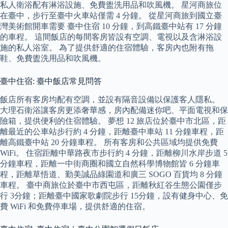
私人衛浴配有淋浴設施、免費盥洗用品和吹風機。 星河商旅位
在臺中，步行至臺中火車站僅需 4 分鐘。 從星河商旅到國立臺
灣美術館開車需要 臺中住宿 10 分鐘，到高鐵臺中站有 17 分鐘
的車程。 這間飯店的每間客房皆設有空調、電視以及含淋浴設
施的私人浴室。 為了提供舒適的住宿體驗，客房內也附有拖
鞋、免費盥洗用品和吹風機。
臺中住宿: 臺中飯店常見問答
飯店所有客房均配有空調，並設有隔音設備以保護客人隱私。
大理石衛浴讓客房更添奢華感，房內配備迷你吧、平面電視和保
險箱，提供便利的住宿體驗。 夢想 12 旅店位於臺中市北區，距
離最近的公車站步行約 4 分鐘，距離臺中車站 11 分鐘車程，距
離高鐵臺中站 20 分鐘車程。 所有客房和公共區域均提供免費
WiFi。 住宿距離中華路夜市步行約 4 分鐘，距離柳川水岸步道 5
分鐘車程，距離一中街商圈和國立自然科學博物館皆 6 分鐘車
程，距離草悟道、勤美誠品綠園道和廣三 SOGO 百貨均 8 分鐘
車程。 臺中商旅位於臺中市西屯區，距離秋紅谷生態公園僅步
行 3分鐘；距離臺中國家歌劇院步行 15分鐘，設有健身中心、免
費 WiFi 和免費停車場，提供舒適的住宿。