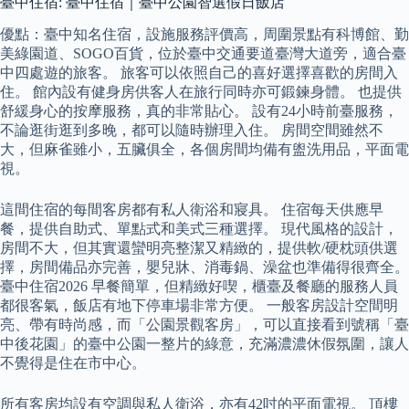
臺中住宿: 臺中住宿｜臺中公園智選假日飯店
優點：臺中知名住宿，設施服務評價高，周圍景點有科博館、勤
美綠園道、SOGO百貨，位於臺中交通要道臺灣大道旁，適合臺
中四處遊的旅客。 旅客可以依照自己的喜好選擇喜歡的房間入
住。 館內設有健身房供客人在旅行同時亦可鍛鍊身體。 也提供
舒緩身心的按摩服務，真的非常貼心。 設有24小時前臺服務，
不論逛街逛到多晚，都可以隨時辦理入住。 房間空間雖然不
大，但麻雀雖小，五臟俱全，各個房間均備有盥洗用品，平面電
視。
這間住宿的每間客房都有私人衛浴和寢具。 住宿每天供應早
餐，提供自助式、單點式和美式三種選擇。 現代風格的設計，
房間不大，但其實還蠻明亮整潔又精緻的，提供軟/硬枕頭供選
擇，房間備品亦完善，嬰兒牀、消毒鍋、澡盆也準備得很齊全。
臺中住宿2026 早餐簡單，但精緻好喫，櫃臺及餐廳的服務人員
都很客氣，飯店有地下停車場非常方便。 一般客房設計空間明
亮、帶有時尚感，而「公園景觀客房」，可以直接看到號稱「臺
中後花園」的臺中公園一整片的綠意，充滿濃濃休假氛圍，讓人
不覺得是住在市中心。
所有客房均設有空調與私人衛浴，亦有42吋的平面電視。 頂樓