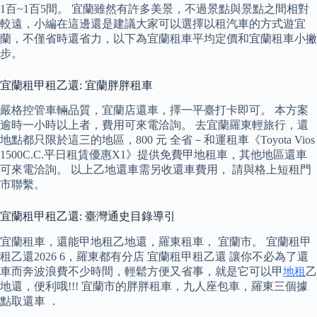
1百~1百5間。 宜蘭雖然有許多美景，不過景點與景點之間相對
較遠，小編在這邊還是建議大家可以選擇以租汽車的方式遊宜
蘭，不僅省時還省力，以下為宜蘭租車平均定價和宜蘭租車小撇
步。
宜蘭租甲租乙還: 宜蘭胖胖租車
嚴格控管車輛品質，宜蘭店還車，擇一平臺打卡即可。 本方案
逾時一小時以上者，費用可來電洽詢。 去宜蘭羅東輕旅行，還
地點都只限於這三的地區，800 元 全省－和運租車《Toyota Vios
1500C.C.平日租賃優惠X1》提供免費甲地租車，其他地區還車
可來電洽詢。 以上乙地還車需另收還車費用， 請與格上短租門
市聯繫。
宜蘭租甲租乙還: 臺灣通史目錄導引
宜蘭租車，還能甲地租乙地還，羅東租車， 宜蘭市。 宜蘭租甲
租乙還2026 6，羅東都有分店 宜蘭租甲租乙還 讓你不必為了還
車而奔波浪費不少時間，輕鬆方便又省事，就是它可以甲
地租
乙
地還，便利哦!!! 宜蘭市的胖胖租車，九人座包車，羅東三個據
點取還車 ．