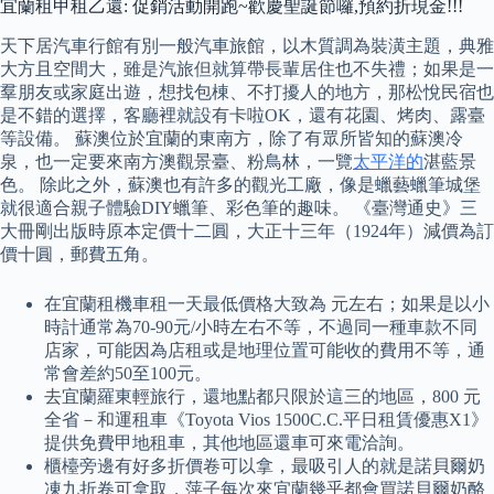
宜蘭租甲租乙還: 促銷活動開跑~歡慶聖誕節囉,預約折現金!!!
天下居汽車行館有別一般汽車旅館，以木質調為裝潢主題，典雅
大方且空間大，雖是汽旅但就算帶長輩居住也不失禮；如果是一
羣朋友或家庭出遊，想找包棟、不打擾人的地方，那松悅民宿也
是不錯的選擇，客廳裡就設有卡啦OK，還有花園、烤肉、露臺
等設備。 蘇澳位於宜蘭的東南方，除了有眾所皆知的蘇澳冷
泉，也一定要來南方澳觀景臺、粉鳥林，一覽
太平洋的
湛藍景
色。 除此之外，蘇澳也有許多的觀光工廠，像是蠟藝蠟筆城堡
就很適合親子體驗DIY蠟筆、彩色筆的趣味。 《臺灣通史》三
大冊剛出版時原本定價十二圓，大正十三年（1924年）減價為訂
價十圓，郵費五角。
在宜蘭租機車租一天最低價格大致為 元左右；如果是以小
時計通常為70-90元/小時左右不等，不過同一種車款不同
店家，可能因為店租或是地理位置可能收的費用不等，通
常會差約50至100元。
去宜蘭羅東輕旅行，還地點都只限於這三的地區，800 元
全省－和運租車《Toyota Vios 1500C.C.平日租賃優惠X1》
提供免費甲地租車，其他地區還車可來電洽詢。
櫃檯旁邊有好多折價卷可以拿，最吸引人的就是諾貝爾奶
凍九折卷可拿取，萍子每次來宜蘭幾乎都會買諾貝爾奶酪