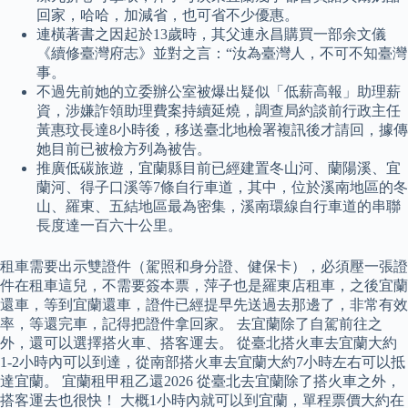
回家，哈哈，加減省，也可省不少優惠。
連橫著書之因起於13歲時，其父連永昌購買一部余文儀
《續修臺灣府志》並對之言：“汝為臺灣人，不可不知臺灣
事。
不過先前她的立委辦公室被爆出疑似「低薪高報」助理薪
資，涉嫌詐領助理費案持續延燒，調查局約談前行政主任
黃惠玟長達8小時後，移送臺北地檢署複訊後才請回，據傳
她目前已被檢方列為被告。
推廣低碳旅遊，宜蘭縣目前已經建置冬山河、蘭陽溪、宜
蘭河、得子口溪等7條自行車道，其中，位於溪南地區的冬
山、羅東、五結地區最為密集，溪南環線自行車道的串聯
長度達一百六十公里。
租車需要出示雙證件（駕照和身分證、健保卡），必須壓一張證
件在租車這兒，不需要簽本票，萍子也是羅東店租車，之後宜蘭
還車，等到宜蘭還車，證件已經提早先送過去那邊了，非常有效
率，等還完車，記得把證件拿回家。 去宜蘭除了自駕前往之
外，還可以選擇搭火車、搭客運去。 從臺北搭火車去宜蘭大約
1-2小時內可以到達，從南部搭火車去宜蘭大約7小時左右可以抵
達宜蘭。 宜蘭租甲租乙還2026 從臺北去宜蘭除了搭火車之外，
搭客運去也很快！ 大概1小時內就可以到宜蘭，單程票價大約在