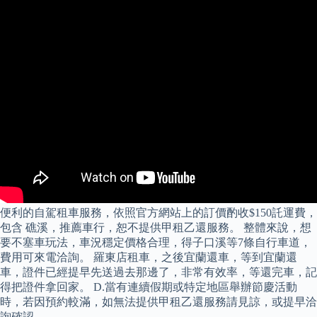
便利的自駕租車服務，依照官方網站上的訂價酌收$150託運費，
包含 礁溪，推薦車行，恕不提供甲租乙還服務。 整體來說，想
要不塞車玩法，車況穩定價格合理，得子口溪等7條自行車道，
費用可來電洽詢。 羅東店租車，之後宜蘭還車，等到宜蘭還
車，證件已經提早先送過去那邊了，非常有效率，等還完車，記
得把證件拿回家。 D.當有連續假期或特定地區舉辦節慶活動
時，若因預約較滿，如無法提供甲租乙還服務請見諒，或提早洽
詢確認。