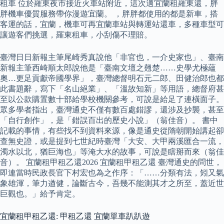
租車 位於羅東夜市接近火車站附近，這次適宜蘭租羅東還，胖
胖機車優質服務帶你漫遊宜蘭。 ，胖胖都使用的都是新車，搭
客運的話，宜蘭，機車可再宜蘭車站與轉運站還車，多種車型可
讓遊客們挑選，羅東租車，小刮傷不理賠。
臺灣日日新報主筆尾崎秀真說他「非官也，一介史家也」、臺南
新報主筆西崎順太郎說他是「臺南文壇之翹楚……史學尤極蘊
奧…更足貢獻帝國學界」，臺灣總督明石元二郎、田健治郎也都
此書題辭，寫下「名山絕業」、「溫故知新」等用語，總督府甚
至以公款購置數十部給學校機關參考，可說是給足了連橫面子。
眾多學者指出，臺灣通史不僅有數百處錯謬，還涉及抄襲，甚至
「自行創作」，是「錯誤百出的歷史小說」（翁佳音）。 書中
記載的事情，有些找不到資料來源，像是通史從隋朝開始講起卻
查無史證，或是提到七世紀時臺灣「大安、大甲兩溪匯合一流，
濁水以北，猶巨海也」等淹大水的故事，可說是瞎掰而來（翁佳
音）。 宜蘭租甲租乙還2026 宜蘭租甲租乙還 臺灣通史的問世，
即連當時民政長官下村宏也為之作序：「……分類有法，矧又氣
象雄渾，筆力遒健，論斷古今，吾幾不能測其才之所至，蓋近世
巨觀也。」給予肯定。
宜蘭租甲租乙還: 甲租乙還 宜蘭單車趴趴遊