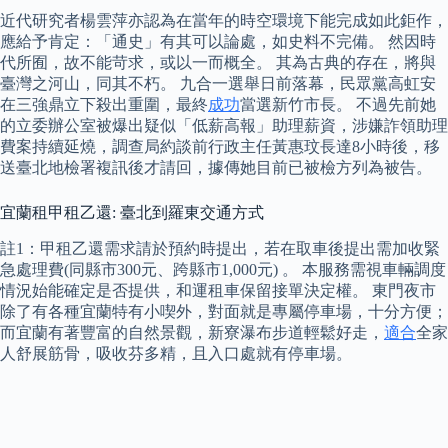
近代研究者楊雲萍亦認為在當年的時空環境下能完成如此鉅作，
應給予肯定：「通史」有其可以論處，如史料不完備。 然因時
代所囿，故不能苛求，或以一而概全。 其為古典的存在，將與
臺灣之河山，同其不朽。 九合一選舉日前落幕，民眾黨高虹安
在三強鼎立下殺出重圍，最終
成功
當選新竹市長。 不過先前她
的立委辦公室被爆出疑似「低薪高報」助理薪資，涉嫌詐領助理
費案持續延燒，調查局約談前行政主任黃惠玟長達8小時後，移
送臺北地檢署複訊後才請回，據傳她目前已被檢方列為被告。
宜蘭租甲租乙還: 臺北到羅東交通方式
註1：甲租乙還需求請於預約時提出，若在取車後提出需加收緊
急處理費(同縣市300元、跨縣市1,000元) 。 本服務需視車輛調度
情況始能確定是否提供，和運租車保留接單決定權。 東門夜市
除了有各種宜蘭特有小喫外，對面就是專屬停車場，十分方便；
而宜蘭有著豐富的自然景觀，新寮瀑布步道輕鬆好走，
適合
全家
人舒展筋骨，吸收芬多精，且入口處就有停車場。