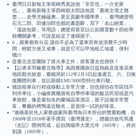
臺灣日日新報主筆尾崎秀真說他「非官也，一介史家
也」、臺南新報主筆西崎順太郎說他是「臺南文壇之翹
楚……史學尤極蘊奧…更足貢獻帝國學界」，臺灣總督明
石元二郎、田健治郎也都此書題辭，寫下「名山絕業」、
「溫故知新」等用語，總督府甚至以公款購置數十部給學
校機關參考，可說是給足了連橫面子。
6，羅東都有分店 讓你不必為了還車而奔波浪費不少時
間，輕鬆方便又省事，就是它可以甲地租乙地還，便利
哦!!!
從臺北去宜蘭除了搭火車之外，搭客運去也很快！
【記者卓羽榛臺北報導】為因應國旅日益熱絡及促進花東
地區觀光旅遊，臺鐵局於112年2月3日起逢週五、六、日恢
復團體列車，並以新購EMU3000型特仕車行駛。
雖說租車在行程或移動上非常方便，但也很怕在市區找不
到停車位，小編推薦幾個有自帶停車場的飯店民宿或是汽
車旅館，像是最知名的蘭城晶英酒店，親子設備非常豐
富，餐廳的烤鴨遠近馳名，是值得一試的好味道。
”連橫基於先人家教啟蒙與臺灣為日本所佔的雙重動機，自
1908年至1918年著手撰寫《臺灣通史》，體裁仿效司馬遷
《史記》體例而成，起自隋煬帝大業元年（605年），終於
割讓（1895年）。