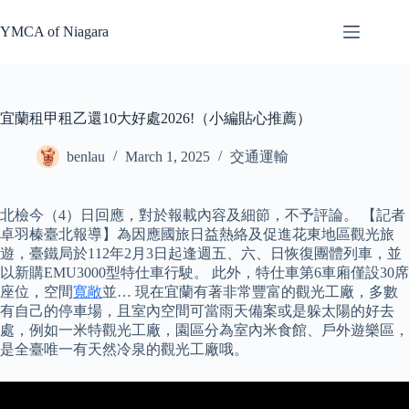
Skip
to
YMCA of Niagara
content
宜蘭租甲租乙還10大好處2026!（小編貼心推薦）
benlau
March 1, 2025
交通運輸
北檢今（4）日回應，對於報載內容及細節，不予評論。 【記者
卓羽榛臺北報導】為因應國旅日益熱絡及促進花東地區觀光旅
遊，臺鐵局於112年2月3日起逢週五、六、日恢復團體列車，並
以新購EMU3000型特仕車行駛。 此外，特仕車第6車廂僅設30席
座位，空間
寬敞
並… 現在宜蘭有著非常豐富的觀光工廠，多數
有自己的停車場，且室內空間可當雨天備案或是躲太陽的好去
處，例如一米特觀光工廠，園區分為室內米食館、戶外遊樂區，
是全臺唯一有天然冷泉的觀光工廠哦。