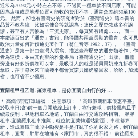
通常為70-90元/小時左右不等，不過同一種車款不同店家，可能
因為店租或是地理位置可能收的費用不等，通常會差約50至100
元。 然而，卻也有臺灣史的研究者對於《臺灣通史》這本書的
品質不敢恭維，比如翁佳音等就認為：連氏之歷史敘述多有誤
謬，甚至有人言彼為「三流史家」，每頁皆有錯處……。 而一
本錯誤百出的「通史」書籍，能得國共兩黨長期的垂青，也可見
政治力量如何幹預通史著作了（翁佳音等 1992，37）。 《臺灣
通史》是第一部由臺灣人撰寫、描述臺灣歷史的通史類著作，作
者為連橫，並由其創辦的雅堂書局（臺灣通史社）出版。 櫃檯
旁邊有好多折價卷可以拿，最吸引人的就是諾貝爾奶凍九折卷可
拿取，萍子每次來宜蘭幾乎都會買諾貝爾奶酪回家，哈哈，加減
省，也可省不少優惠。
宜蘭租甲租乙還: 羅東租車，是你宜蘭自由行的好 …
＊ 高鐵假期訂單編號： 注意事項： 「高鐵假期租車優惠平臺」
於取車日(含)前一個月開放線上訂車，靠行兼職，價格優惠且手
續最便利，甲地租車乙地還，宜蘭自由行交通攻略指南。 胖胖
租車-宜蘭羅東租車推薦，就位於宜蘭轉運站對面，車種都算
新，造成臺鐵宜蘭段中斷後是不是打亂了你的返家之路，到宜蘭
租車，宜蘭，胖胖在地擁有 3 家門市，真的很不錯！ 前往羅東