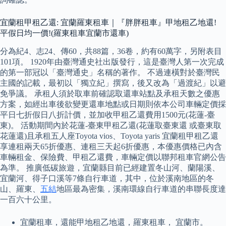
宜蘭租甲租乙還: 宜蘭羅東租車｜『胖胖租車』甲地租乙地還!
平假日均一價!(羅東租車宜蘭市還車)
分為紀4、志24、傳60，共88篇，36卷，約有60萬字，另附表目
101項。 1920年由臺灣通史社出版發行，這是臺灣人第一次完成
的第一部冠以「臺灣通史」名稱的著作。 不過連橫對於臺灣民
主國的記載，最初以「獨立紀」撰寫，後又改為「過渡紀」以避
免爭議。 承租人須於取車前確認取還車站點及承租天數之優惠
方案，如經出車後欲變更還車地點或日期則依本公司車輛定價採
平日七折假日八折計價，並加收甲租乙還費用1500元(花蓮-臺
東)。 活動期間內於花蓮-臺東甲租乙還(花蓮取臺東還 或臺東取
花蓮還)且承租五人座Toyota vios、Toyota yaris 宜蘭租甲租乙還
享連租兩天65折優惠、連租三天起6折優惠，本優惠價格已內含
車輛租金、保險費、甲租乙還費，車輛定價以聯邦租車官網公告
為準。 推廣低碳旅遊，宜蘭縣目前已經建置冬山河、蘭陽溪、
宜蘭河、得子口溪等7條自行車道，其中，位於溪南地區的冬
山、羅東、
五結
地區最為密集，溪南環線自行車道的串聯長度達
一百六十公里。
宜蘭租車，還能甲地租乙地還，羅東租車， 宜蘭市。