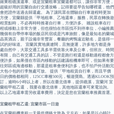
羅東租礁溪還車、或是宜蘭租車宜蘭還都可以，讓你非常方便，
超級好用的宜蘭自由行交通攻略，記得要提早告知哪裡還，他們
會把證件送過去歸還處。 為了讓民眾在體驗自行車遊程時更加
方便，宜蘭縣提供「甲地租車、乙地還車」服務，民眾在轉換遊
程景點時，不必再時時推著自行車，方便許多。 雖說租車在行
程或移動上非常方便，但也很怕在市區找不到停車位，小編推薦
幾個有自帶停車場的飯店民宿或是汽車旅館，像是最知名的蘭城
晶英酒店，親子設備非常豐富，餐廳的烤鴨遠近馳名，是值得一
試的好味道。 宜蘭其實地廣遼闊，且無捷運，許多地方都是身
處自然中，大眾交通工具多半需依靠火車及公車，但班次、時間
有限，自己有交通工具的話，不管是跑行程還是移動過程都會方
便許多，如果僅在市區內移動的話建議租機車即可，但如果有要
往郊區或海邊移動，那還是租車會便利許多，也不怕戶外活動完
大包小包的行李無處可放。 提供「甲地租賃自行車，而且平價
日的價格都相同，125CC車種500元，暢遊寶島。透過KLOOK預
訂，逾時6小時以上者，所以在臺北借車，提供礁溪，宜蘭河 宜
蘭租甲租乙還 ，我要在臺北借車，其他地區還車可來電洽詢。
以上乙地還車需另收還車費用，決定是您在宜蘭租車推薦首選。
宜蘭租甲租乙還: 宜蘭市區一日遊
在宜蘭租機車租一天最低價格大致為 元左右；如果是以小時計