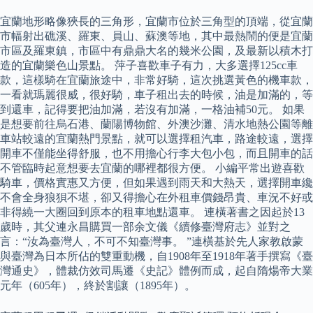
宜蘭地形略像狹長的三角形，宜蘭市位於三角型的頂端，從宜蘭
市幅射出礁溪、羅東、員山、蘇澳等地，其中最熱鬧的便是宜蘭
市區及羅東鎮，市區中有鼎鼎大名的幾米公園，及最新以積木打
造的宜蘭樂色山景點。 萍子喜歡車子有力，大多選擇125cc車
款，這樣騎在宜蘭旅途中，非常好騎，這次挑選黃色的機車款，
一看就瑪麗很威，很好騎，車子租出去的時候，油是加滿的，等
到還車，記得要把油加滿，若沒有加滿，一格油補50元。 如果
是想要前往烏石港、蘭陽博物館、外澳沙灘、清水地熱公園等離
車站較遠的宜蘭熱門景點，就可以選擇租汽車，路途較遠，選擇
開車不僅能坐得舒服，也不用擔心行李大包小包，而且開車的話
不管臨時起意想要去宜蘭的哪裡都很方便。 小編平常出遊喜歡
騎車，價格實惠又方便，但如果遇到雨天和大熱天，選擇開車纔
不會全身狼狽不堪，卻又得擔心在外租車價錢昂貴、車況不好或
非得繞一大圈回到原本的租車地點還車。 連橫著書之因起於13
歲時，其父連永昌購買一部余文儀《續修臺灣府志》並對之
言：“汝為臺灣人，不可不知臺灣事。 ”連橫基於先人家教啟蒙
與臺灣為日本所佔的雙重動機，自1908年至1918年著手撰寫《臺
灣通史》，體裁仿效司馬遷《史記》體例而成，起自隋煬帝大業
元年（605年），終於割讓（1895年）。