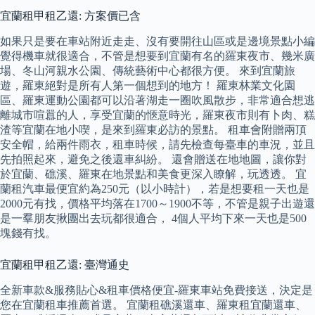
宜蘭租甲租乙還: 方案價已含
如果只是要在車站附近走走、沒有要開往山區或是邊境景點小編
覺得機車就很適合，不管是想要到宜蘭有名的羅東夜市、幾米廣
場、冬山河親水公園、傳統藝術中心都很方便。 來到宜蘭旅
遊，羅東絕對是所有人第一個想到的地方！ 羅東林業文化園
區、羅東運動公園都可以沿著湖走一圈吹風散步，非常適合想逃
離城市喧囂的人，享受宜蘭的愜意時光，羅東夜市則有卜肉、糕
渣等宜蘭在地小喫，是來到羅東必訪的景點。 租車會附贈兩頂
安全帽，給兩件雨衣，租車時候，請先檢查每臺車的車況，並且
先拍照起來，避免之後還車糾紛。 還會贈送在地地圖，讓你對
於宜蘭、礁溪、羅東在地景點和美食更深入瞭解，玩透透。 宜
蘭租汽車最便宜約為250元（以小時計），若是想要租一天也是
2000元有找，價格平均落在1700～1900不等，不管是親子出遊還
是一羣朋友揪團出去玩都很適合， 4個人平均下來一天也是500
塊錢有找。
宜蘭租甲租乙還: 臺灣通史
全新車款&服務貼心&租車價格便宜-羅東車站免費接送，決定是
您在宜蘭租車推薦首選。 宜蘭租礁溪還車、羅東租宜蘭還車、