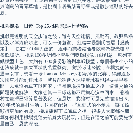
欣賞桃園機場。 青塘園擁有豐富的自然生態、碧波蕩漾的池塘
與遼闊的青青草地，是桃園市居民踏青野餐或是散步運動的好去
處。
桃園機場一日遊: Top 25.桃園景點-七號驛站
挑戰完透明的天空步道之後，還有天空繩橋、風動石、義興吊橋
以及水岸綠廊步道，可以一併遊覽。 紅樓本是劉氏古厝【燃藜
第】 ，是在1910年興建的，近年有業者結合餐飲轉為觀光咖啡
餐飲場所。 桃園100多所國小學生們發揮想像力跟創意，幫列車
紙模型上色，大約有1000多份彩繪列車紙模型，每個學生小小的
想法成就一個大面積的裝置藝術。 對於球迷來說，在機捷尚未
通車以前，想看一場 Lamigo Monkeys 桃猿隊的比賽，得經過多
次換車才能到達球場，就算能夠進入球場看球賽也得要早早離
開，以免沒有車可以回家，但是機場捷運通車之後，這個交通的
問題就被解決，大家想當一日球迷都不用擔心沒車回家。 彩繪
村在臺灣已經算是普及化，但是坑口彩繪村可是完整描繪出 5、
60 年代的農村生活，並且搭配著一些互動式的小創意，讓拍照
顯得更加的有趣。 機場捷運正式通車之後，很多人大概都在盤
算如何利用機場捷運去沿線大玩特玩，但是在這之前可能要先衡
量自己口袋的深淺。