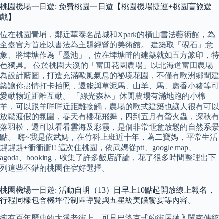
桃園機場一日遊: 免費桃園一日遊【桃園機場捷運+桃園盲旅遊
戲】
位在桃園青埔，鄰近華泰名品城和Xpark的橫山書法藝術館，為
全臺官方首座以書法為主題經營的美術館。 建築取「硯石」意
象、將埤塘作為「墨池」，位在埤塘畔的建築就如五方篆印，特
色獨具。 位於桃園大溪的「富田花園農場」以北海道富田農場
為設計藍圖，打造充滿歐風氣息的祕境花園，不僅有歐洲鄉間建
築讓你盡情打卡拍照，還能與草泥馬、山羊、馬、麝香小豬等可
愛動物近距離互動。 「綠光森林」休閒農場有滿地跑的小棉
羊，可以跟羊咩咩近距離接觸，農場的歐式建築也讓人很有可以
放鬆渡假的氛圍，春天有櫻花飛舞，四到五月有螢火蟲，深秋有
落羽松，還可以看看雲海及彩霞，是個非常愜意放鬆的自然系景
點。 嗨~我是依武媽，在竹科上班近十年，為二寶媽，平常生活
趕趕趕+衝衝衝!! 這次住桃園，依武媽從ptt、google map、
agoda、booking，收集了許多飯店評論，花了很多時間整理出下
列這些不錯的桃園住宿好選擇。
桃園機場一日遊: 活動自明（13）日早上10點起開放線上報名，
行程同樣包含機坪管制區導覽與五星級美饌饗宴等內容。
擁有百年歷史的大溪老街上，可見巴洛克式的街屋融入閩南傳統