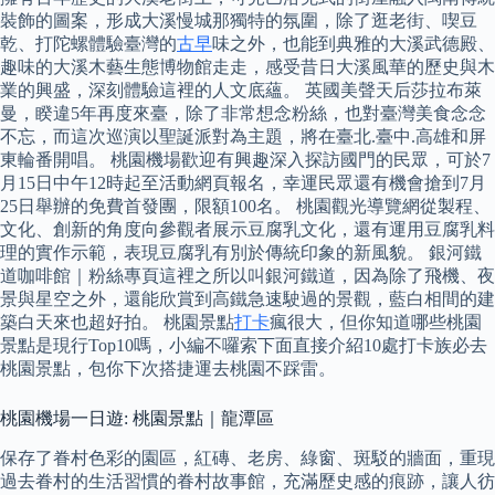
裝飾的圖案，形成大溪慢城那獨特的氛圍，除了逛老街、喫豆
乾、打陀螺體驗臺灣的
古早
味之外，也能到典雅的大溪武德殿、
趣味的大溪木藝生態博物館走走，感受昔日大溪風華的歷史與木
業的興盛，深刻體驗這裡的人文底蘊。 英國美聲天后莎拉布萊
曼，睽違5年再度來臺，除了非常想念粉絲，也對臺灣美食念念
不忘，而這次巡演以聖誕派對為主題，將在臺北.臺中.高雄和屏
東輪番開唱。 桃園機場歡迎有興趣深入探訪國門的民眾，可於7
月15日中午12時起至活動網頁報名，幸運民眾還有機會搶到7月
25日舉辦的免費首發團，限額100名。 桃園觀光導覽網從製程、
文化、創新的角度向參觀者展示豆腐乳文化，還有運用豆腐乳料
理的實作示範，表現豆腐乳有別於傳統印象的新風貌。 銀河鐵
道咖啡館｜粉絲專頁這裡之所以叫銀河鐵道，因為除了飛機、夜
景與星空之外，還能欣賞到高鐵急速駛過的景觀，藍白相間的建
築白天來也超好拍。 桃園景點
打卡
瘋很大，但你知道哪些桃園
景點是現行Top10嗎，小編不囉索下面直接介紹10處打卡族必去
桃園景點，包你下次搭捷運去桃園不踩雷。
桃園機場一日遊: 桃園景點｜龍潭區
保存了眷村色彩的園區，紅磚、老房、綠窗、斑駁的牆面，重現
過去眷村的生活習慣的眷村故事館，充滿歷史感的痕跡，讓人彷