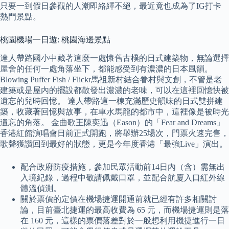
只要一到假日參觀的人潮即絡繹不絕，最近竟也成為了IG打卡
熱門景點。
桃園機場一日遊: 桃園海邊景點
達人帶路國小中藏著這麼一處懷舊古樸的日式建築物，無論選擇
屋舍的任何一處角落坐下，都能感受到有濃濃的日本風韻。
Blowing Puffer Fish / Flickr馬祖新村結合眷村與文創，不管是老
建築或是屋內的擺設都散發出濃濃的老味，可以在這裡回憶快被
遺忘的兒時回憶。 達人帶路這一棟充滿歷史韻味的日式雙拼建
築，收藏著回憶與故事，在車水馬龍的都市中，這裡像是被時光
遺忘的角落。 金曲歌王陳奕迅（Eason）的「Fear and Dreams」
香港紅館演唱會日前正式開跑，將舉辦25場次，門票火速完售，
歌聲獲讚回到最好的狀態，更是今年度香港「最強Live」演出。
配合政府防疫措施，參加民眾活動前14日內（含）需無出
入境紀錄，過程中敬請佩戴口罩，並配合航廈入口紅外線
體溫偵測。
關於票價的定價在機場捷運開通前就已經有許多相關討
論，目前臺北捷運的最高收費為 65 元，而機場捷運則是落
在 160 元，這樣的票價落差對於一般想利用機捷進行一日