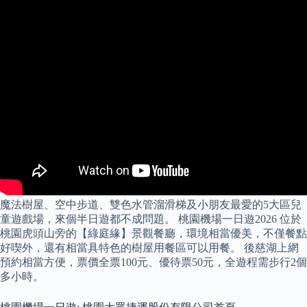
魔法樹屋、空中步道、雙色水管溜滑梯及小朋友最愛的5大區兒
童遊戲場，來個半日遊都不成問題。 桃園機場一日遊2026 位於
桃園虎頭山旁的【綠庭緣】景觀餐廳，環境相當優美，不僅餐點
好喫外，還有相當具特色的樹屋用餐區可以用餐。 後慈湖上網
預約相當方便，票價全票100元、優待票50元，全遊程需步行2個
多小時。