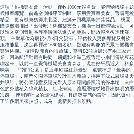
這項「桃機樂友會」活動，僅收1000元報名費，能體驗機場主題
候機室導覽、前進空側機坪管制區、享用貴賓室美食、選購完稅
精品，更有機會獲得東北亞、紐澳來回機票等抽獎獎品。 桃園
國際機場推出「出發吧！桃機樂友會」機場一日遊體驗活動，可
以進入空側管制區等平時無法進入的地點，開放報名後迅速滿
額。 主辦單位為慶祝8月8日父親節，評估投入更多導覽及餐飲
服務能量，決定再釋出1680個名額，歡迎有興趣的民眾把握機會
樂遊桃機。 疫情期間真的很蕭條，當時B2商店街只有兩三家營
業，因為離活動還有時間，飛妮和小湄已經選定小南門傳統豆花
喫起來，以前一直覺得機場美食貴森森，現在好平易近人，料多
味美。 「南門公園」是近年IG爆紅新景點，還號稱是「最美的
停車場」，南門公園停車場設計非常新穎，採用下沈式廣場及天
井設計，將公園綠意及陽光帶入原本應闃靜黑暗的停車場，灰白
色的外牆植入綠意植栽、紅花簇擁，讓層層樓梯堆疊出鮮明的層
次感！ 使用輝呼吸的環保建材、具建築美感的設計，因此吸引
了許多網美來拍照，成為一處新興打卡景點。