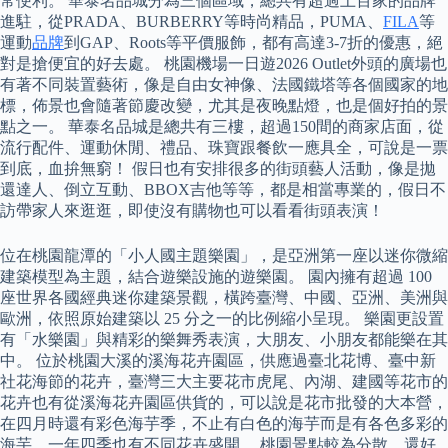
常便利。 華泰名品城分為三個區域，總共有超過上百家的品牌
進駐，從PRADA、BURBERRY等時尚精品，PUMA、
FILA
等
運動
品牌
到GAP、Roots等平價服飾，都有高達3-7折的優惠，絕
對是搶便宜的好去處。 桃園機場一日遊2026 Outlet外頭的廣場也
有著不同裝置藝術，像是自由女神像、法國鐵塔等各個國家的地
標，佈景也會隨著節慶改變，尤其是夜晚點燈，也是個好拍的景
點之一。 華泰名品城是總共有三樓，超過150間的商家店面，從
流行配件、運動休閒、禮品、珠寶跟餐飲一應具全，可說是一票
到底，血拚無窮！ 假日也有安排很多的街頭藝人活動，像是拋
還達人、倒立互動、BBOX吉他等等，都是相當專業的，假日不
訪帶家人來逛逛，即使沒有購物也可以看看街頭表演！
位在桃園龍潭的「小人國主題樂園」，是亞洲第一座以迷你微縮
建築模型為主題，結合遊樂設施的遊樂園。 園內擁有超過 100
座世界各國經典迷你建築景觀，橫跨臺灣、中國、亞洲、美洲與
歐洲，依照原始建築以 25 分之一的比例縮小呈現。 樂園更設置
有「水樂園」與精彩的樂舞秀表演，大朋友、小朋友都能樂在其
中。 位於桃園大溪的溪海花卉園區，供應過臺北花博、臺中新
社花海節的花卉，臺灣三大主要花市虎尾、內湖、建國等花市的
花卉也有從溪海花卉園區供貨的，可以說是花市批發的大本營，
在四月時還有彩色海芋季，不止有白色的海芋而是有各色多彩的
海芋，一年四季也有不同花卉盛開。 桃園景點較為分散，還好