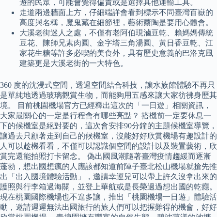
遊的民眾，可能會覺得偏貴或是選擇其他運輸工具。
走道兩邊牆面上方，仔細端詳會看到標示不同臺灣百嶽的
高度與名稱，魔鬼藏在細節裡，藝術薰陶是要用心體會。
大溪老街迷人之處，不僅有老阿伯現滷豆乾、賴媽媽傳統
豆花、陳師兄素肉圓、金字塔三角湯圓、黃日香豆乾、江
家花生糖等許多必喫的美食外，具有歷史意義的巴洛克風
建築更是大溪老街的一大特色。
360 度的沈浸式空間，透過空間結合科技，讓水族館體驗不再只
是單純地透過玻璃觀賞生物，而能夠用五感來讓大家彷彿身歷其
境。 目前桃園機場官方已經釋出這次的「一日遊」相關資訊，
大家最關心的一定是行程會有哪些亮點？ 搭機前一定要休息一
下的候機室是絕對要的，這次會安排90分鐘的主題候機室導覽，
讓過去只顧著走到自己的候機室，沒能好好欣賞機場有趣設計的
人可以趁機看看，不僅可以認識個空間的設計以及裝置藝術，欣
賞完還能拍照打卡留念。 偽出國風潮隨著臺灣疫情趨緩而逐漸
蓬勃，想出國想瘋的人應該都知道前陣子臺北松山機場就搶先推
出「出入國境體驗活動」，邀請幸運兒可以帶上許久沒拿出來的
護照與行李箱過海關，並登上華航或是長榮過過想出國的乾癮。
現在桃園國際機場也不遑多讓，推出「桃園機場一日遊」體驗活
動，邀請遲遲無法出國旅行的旅人們可以把握難得的機會，好好