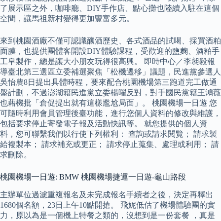
了展示區之外，咖啡廳、DIY手作店、點心攤也陸續入駐在這個
空間，讓馬祖新村變得更加豐富多元。
來到桃園酒廠不僅可認識釀酒歷史、各式酒品的試喝、採買酒粕
面膜，也提供團體客開設DIY體驗課程，受歡迎的鹽麴、酒粕手
工皁製作，總是讓大小朋友玩得很高興。 即時中心／李昶毅報
導臺北第三選區立委補選聚焦「松機遷移」議題，民進黨參選人
吳怡農8日提出具體時程，要來配合桃園機場第三跑道完工做通
盤計劃，不過澎湖籍民進黨立委楊曜反對，對手國民黨籍王鴻薇
也藉機批「倉促提出就有這樣尷尬局面」。 桃園機場一日遊 您
可隨時利用會員管理後臺功能，進行您個人資料的修改與維護，
包括要求停止寄發電子報及活動快訊等。 就您提供的個人資
料，您可聯繫我們以行使下列權利： 查詢或請求閱覽； 請求製
給複製本； 請求補充或更正； 請求停止蒐集、處理或利用； 請
求刪除。
桃園機場一日遊: BMW 桃園機場捷運一日遊-龜山路段
主辦單位過濾重複報名及未完成報名手續者之後，決定再釋出
1680個名額，23日上午10點開搶。 飛妮低估了機場體驗團的實
力，原以為是一個機上特餐之類的，沒想到是一份套餐 ，真是