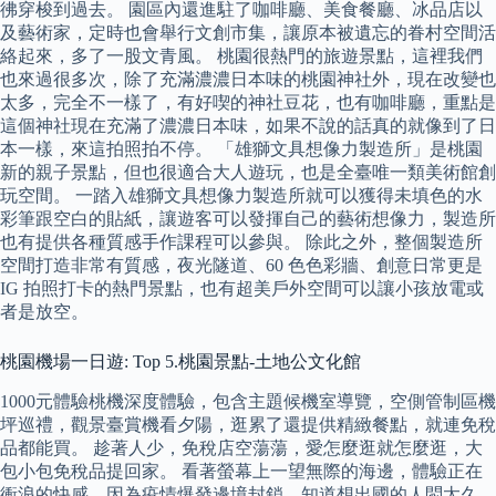
彿穿梭到過去。 園區內還進駐了咖啡廳、美食餐廳、冰品店以
及藝術家，定時也會舉行文創市集，讓原本被遺忘的眷村空間活
絡起來，多了一股文青風。 桃園很熱門的旅遊景點，這裡我們
也來過很多次，除了充滿濃濃日本味的桃園神社外，現在改變也
太多，完全不一樣了，有好喫的神社豆花，也有咖啡廳，重點是
這個神社現在充滿了濃濃日本味，如果不說的話真的就像到了日
本一樣，來這拍照拍不停。 「雄獅文具想像力製造所」是桃園
新的親子景點，但也很適合大人遊玩，也是全臺唯一類美術館創
玩空間。 一踏入雄獅文具想像力製造所就可以獲得未填色的水
彩筆跟空白的貼紙，讓遊客可以發揮自己的藝術想像力，製造所
也有提供各種質感手作課程可以參與。 除此之外，整個製造所
空間打造非常有質感，夜光隧道、60 色色彩牆、創意日常更是
IG 拍照打卡的熱門景點，也有超美戶外空間可以讓小孩放電或
者是放空。
桃園機場一日遊: Top 5.桃園景點-土地公文化館
1000元體驗桃機深度體驗，包含主題候機室導覽，空側管制區機
坪巡禮，觀景臺賞機看夕陽，逛累了還提供精緻餐點，就連免稅
品都能買。 趁著人少，免稅店空蕩蕩，愛怎麼逛就怎麼逛，大
包小包免稅品提回家。 看著螢幕上一望無際的海邊，體驗正在
衝浪的快感，因為疫情爆發邊境封鎖，知道想出國的人悶太久，