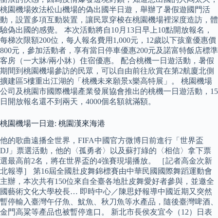
桃園機場效法松山機場的偽出國半日遊，舉辦了暑假遊國門活
動，設置多項互動裝置，讓民眾穿梭在桃園機場裡深度造訪，體
驗偽出國的感覺。 本次活動將自10月13日早上10點開放報名，
每梯次限額200位，每人報名費用1,000元，12歲以下孩童優惠價
800元，參加活動者，享有當日停車優惠200元及諾富特飯店標準
客房（一大牀/兩小牀）住宿優惠。 配合桃機一日遊活動，暑假
期間到桃園機場參訪的民眾，可以自由前往欣賞在第2航廈北側
擴建區5樓重出江湖的「桃機未來願景x樂高特展」。 桃園機場
公司及桃園市國際機場產業發展協會推出的桃機一日遊活動，15
日開放報名還不到兩天，4000個名額就滿額。
桃園機場一日遊: 桃園漢來海港
他的歌曲遠播全世界，FIFA中國官方微博日前進行「世界盃
DJ」票選活動，他的〈孤勇者〉以及蘇打綠的〈相信〉拿下票
選最高前2名，將在世界盃的4強賽現場播放。 ［記者高金次新
北報導］ 第16屆全國肚皮舞錦標賽由中華民國國際舞蹈運動會
主辦，本次共有150位來自全臺各地肚皮舞愛好者參與，並邀全
國藝術文化大學校長… 即時中心／陳思妤報導中國近期又突然
暫停輸入臺灣午仔魚、魷魚、秋刀魚等水產品，隨後臺灣啤酒、
金門高粱等產品也被暫停進口。 新北市長侯友宜今（12）日表