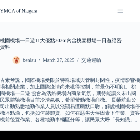
Skip
to
YMCA of Niagara
content
桃園機場一日遊11大優點2026!內含桃園機場一日遊絕密
資料
benlau
March 27, 2025
交通運輸
古素琴說，國際機場受限於特殊場域與管制封閉性，疫情影響機
場相關產業，加上國際疫情尚未獲得控制，前景仍不明朗。 桃
園機場一日遊 協會為活絡機場內商業氣氛，期待能讓久未出國
民眾體驗機場目前冷清氣氛，希望帶動機場商機。 長榮航勤公
司出動熟悉地勤作業人員以淺顯易懂幽默口吻，解說桃園機場停
機坪點滴，包括如何裝卸貨、如何在惡劣天候因素下作業、貨客
機前後置作業、各種地勤車輛區分等，讓民眾大呼「長知識」。