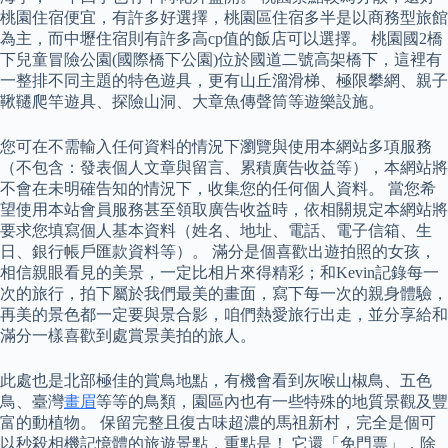
桃園住宿便宜，有許多好選擇，桃園區住宿多半是以商務型旅館
為主，而中壢住宿則有許多高cp值的飯店可以選擇。 桃園國2橋
下兒童冒險公園(國際橋下公園)位於國道二號高架橋下，這裡有
一整排不同主題的特色遊具，更有山丘溜滑梯、極限攀網、親子
鞦韆爬竿遊具、探險山洞、大章魚傳聲筒等遊樂設施。
您可在不需輸入任何資料的情況下瀏覽與使用本網站多項服務
（不包含：發表個人文章與留言、累積廣告收益等），本網站將
不會在未明確告知的情況下，收集您的任何個人資料。 當您希
望使用本站會員服務甚至領取廣告收益時，依相關規定本網站將
要求您填寫個人基本資料（姓名、地址、電話、電子信箱、生
日、銀行帳戶匯款資料等）。 滿分是個喜歡出遊拍照的女孩，
相信親眼看見的美景，一定比相片來得精彩；和Kevin記錄每一
次的旅行，拍下屬於我們最美的畫面，寫下每一次的親身體驗，
再美的景色都一定要與景合影，咱們熱愛旅行出走，並分享給和
滿分一樣喜歡到處賞景美拍的旅人。
此處也是北部極佳的賞鳥地點，有機會看到灰喉山椒鳥、五色
鳥、臺灣
畫眉
等等的鳥類，園區內也有一些特殊的地質景觀及豐
富的動植物。 保留完整且復古味超濃的馬祖新村，完全是個可
以秒殺相機記憶體的旅遊景點，重點是！ 它還「免門票」，除