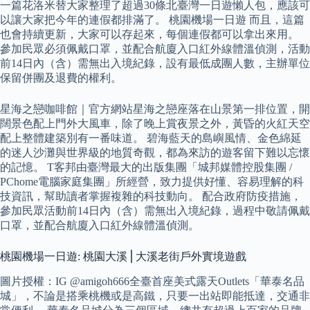
一篇花洛米替大家整理了超過30條北臺灣一日遊懶人包，應該可
以讓大家把今年的連假都排滿了。 桃園機場一日遊 而且，這篇
也會持續更新，大家可以存起來，每個連假都可以拿出來用。
參加民眾必須佩戴口罩，並配合航廈入口紅外線體溫偵測，活動
前14日內（含）需無出入境紀錄，設有最低成團人數，主辦單位
保留併團及退費的權利。
星海之戀咖啡館｜官方網站星海之戀座落在山景第一排位置，開
闊景色配上門外大風車，除了晚上賞夜景之外，黃昏的火紅天空
配上整體建築別有一番味道。 碧海藍天的島嶼風情、金色綿延
的迷人沙灘與世界級的地質奇觀，都為來訪的遊客留下難以忘懷
的記憶。 T客邦由臺灣最大的出版集團「城邦媒體控股集團 /
PChome電腦家庭集團」所經營，致力提供好懂、容易理解的科
技資訊，幫助讀者掌握複雜的科技動向。 配合政府防疫措施，
參加民眾活動前14日內（含）需無出入境紀錄，過程中敬請佩戴
口罩，並配合航廈入口紅外線體溫偵測。
桃園機場一日遊: 桃園大溪⎪大溪老街戶外實境遊戲
圖片授權：IG @amigoh666全臺首座美式露天Outlets「華泰名品
城」，不論是搭乘桃機或是高鐵，只要一出站即能抵達，交通非