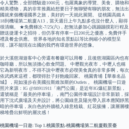
令人驚艷，全部體驗遊1000元，包羅萬象的導覽、美食、購物和
精美禮物，真的非常推薦給想要日子無聊變有聊的朋友，無法出
國就來個機場國界之旅，美好的一天就此展開。 從桃園高鐵Ａ
18到機場第二航廈A13，當天週日上午九點多也沒什麼人，顯得
很清幽。 ★免費梯次-7/25(六)，恕無法參加心跳蹦蹦摸彩行程及
贈送捷運卡之招待，但仍享有停車一日200元之優惠，免費伴手
禮及餐盒供應。 世界各地的知名景點以等比例縮小的模型呈
現，讓不能現在出國的我們有環遊世界的想像。
於大溪慈湖遊客中心旁還有餐廳可以用餐，且後慈湖園區內也有
咖啡廳，所以無須擔心飲食問題。 中壢觀光夜市，中壢人也稱
它為新明夜市，不得不說中壢夜市必喫美食真的非常多啊，每次
依武媽來這裡，都喫得肚子好飽纔回家。 桃園青埔【華泰名品
城】，宛如漫步在美國拉斯維加斯的Outlets 。 桃園機場一日遊
照片來源：IG @fifi911911「南門公園」是近年IG爆紅新景點，
還號稱是「最美的停車場」，南門公園停車場設計非常新穎，採
用下沈式廣場及天井設計，將公園綠意及陽光帶入原本應闃靜黑
暗的停車場，灰白色的外牆植入綠意植栽、紅花簇擁，讓層層樓
梯堆疊出鮮明的層次感！
桃園機場一日遊: Top 1.桃園景點-桃園機場第二航廈觀景臺