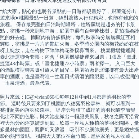
桃園機場一日遊: 桃園大眾捷運股份有限公司首頁
“給大家，貼心的也將各景點的一日遊都規畫好了，跟著滿分出
遊來場➤桃園景點一日遊，絕對讓旅人行程精彩，也能有難忘的
旅程。 保存最完整的日治時期燈塔，鐘塔廣場是超夯的打卡景
點，彷彿一秒來到地中海，庭園中還有百年苦楝樹，是拍攝婚紗
照的好去處。 園區內有許多楓樹，每到秋季時分層層楓紅互相
輝映，彷彿是一片片的艷紅火海，冬季時公園內的梅花紛紛在枝
枒上綻放，走在梅樹下陣陣梅花香撲鼻而來。 桃園機場捷運與
臺北捷運聯合套票：內含「桃園機場捷運來回票」1張及「臺北
捷運48小時票」或「臺北捷運72小時票」兩者擇一。 入口巨大
的酒瓶模型時常吸引旅人的目光，桃園酒廠是北部擁有最大出產
率的酒廠，也是臺灣唯一生產日式清酒的釀製廠，以口感溫潤的
「玉泉清酒」最為代表。
照片來源：IG@vivian06041每年12月中到1月都是落羽松的季
節。 這時後只要來到了桃園的八德落羽松森林，就可以看到一
整排超美的落羽松森林。 堤岸旁種植了成排的落羽松隨季節變
化出不同的色彩，與大池交織出一幅絕美風景，秋冬之際可沿霄
裡大池旁的浮筧街走到底，欣賞一座私人種植的落羽松園區，量
多呈林的園區，既夢幻又浪漫，吸引不少網帥網美，更是婚紗攝
影的熱門景點。 桃園大夫第位在蘆竹鄉，是林家的私人收藏，