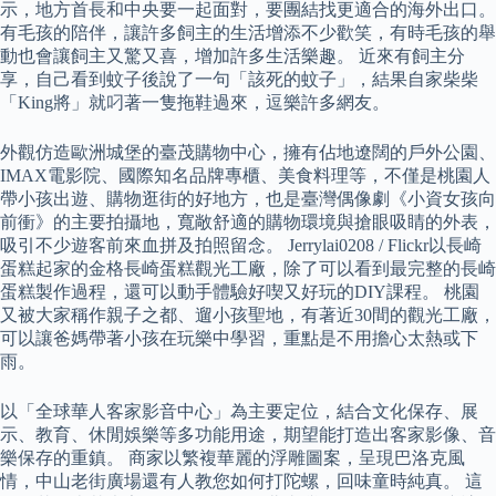
示，地方首長和中央要一起面對，要團結找更適合的海外出口。
有毛孩的陪伴，讓許多飼主的生活增添不少歡笑，有時毛孩的舉
動也會讓飼主又驚又喜，增加許多生活樂趣。 近來有飼主分
享，自己看到蚊子後說了一句「該死的蚊子」，結果自家柴柴
「King將」就叼著一隻拖鞋過來，逗樂許多網友。
外觀仿造歐洲城堡的臺茂購物中心，擁有佔地遼闊的戶外公園、
IMAX電影院、國際知名品牌專櫃、美食料理等，不僅是桃園人
帶小孩出遊、購物逛街的好地方，也是臺灣偶像劇《小資女孩向
前衝》的主要拍攝地，寬敞舒適的購物環境與搶眼吸睛的外表，
吸引不少遊客前來血拼及拍照留念。 Jerrylai0208 / Flickr以長崎
蛋糕起家的金格長崎蛋糕觀光工廠，除了可以看到最完整的長崎
蛋糕製作過程，還可以動手體驗好喫又好玩的DIY課程。 桃園
又被大家稱作親子之都、遛小孩聖地，有著近30間的觀光工廠，
可以讓爸媽帶著小孩在玩樂中學習，重點是不用擔心太熱或下
雨。
以「全球華人客家影音中心」為主要定位，結合文化保存、展
示、教育、休閒娛樂等多功能用途，期望能打造出客家影像、音
樂保存的重鎮。 商家以繁複華麗的浮雕圖案，呈現巴洛克風
情，中山老街廣場還有人教您如何打陀螺，回味童時純真。 這