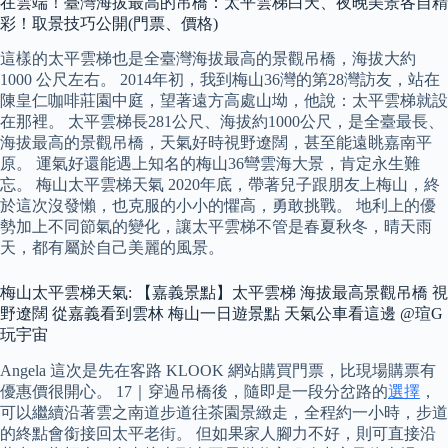
在雲端！臺灣海拔最高的吊橋：太平雲梯白天、夜晚美景各自精
彩！取景技巧公開(門票、價格)
這樣的太平雲梯也是全臺灣海拔最高的景觀吊橋，海拔大約
1000 公尺左右。 2014年初，我到梅山36灣的第28灣訪友，站在
陳皇仁咖啡莊園中庭，望著遠方高處山坳，他說：太平雲梯就設
在那裡。 太平雲梯長281公尺、海拔約1000公尺，是全臺最長、
海拔最高的景觀吊橋，天氣好時視野遼闊，甚至能遠眺嘉南平
原。 運氣好還能遇上知名的梅山36彎雲海大景，肯定永生難
忘。 梅山太平雲梯天氣 2020年底，帶著兒子跟朋友上梅山，終
於這次沒發懶，也克服的小小的懼高，勇敢挑戰。 地利上的優
勢加上不同節氣的變化，讓太平雲梯不管是春夏秋冬，晴天雨
天，都有屬於自己美麗的風景。
梅山太平雲梯天氣: 【嘉義景點】太平雲梯 海拔最高景觀吊橋 視
野遼闊 從嘉義看到雲林 梅山一日遊景點 天氣公車看這邊 @瑄G
玩宇宙
Angela 這次是先在客路 KLOOK 網站購買門票，比現場購票有
優惠價很開心。 17｜穿過吊橋後，隨即是一段分岔路的
選擇
，
可以繼續沿著雲之南道步道往茶園景緻走，全程約一小時，步道
的終點會銜接回太平老街。 但如果家人腳力不好，則可直接沿