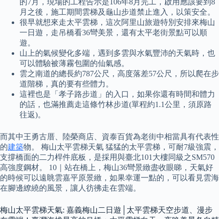
的7月，現場的工程告示是106年8月完工，啟用應該要到8
月之後，施工期間雲梯及龜山步道禁止進入，以策安全。
很早就想來走太平雲梯，這次阿里山旅遊特別安排來梅山
一日遊，走吊橋看36彎美景，還有太平老街景點可以順
遊。
山上的氣候變化多端，遇到多雲與水氣豐沛的天氣時，也
可以體驗被薄霧包圍的仙氣感。
雲之南道的總長約787公尺，高度落差57公尺，所以爬在步
道階梯，真的要有些體力。
這裡也是「孝子路步道」的入口，如果你還有時間和體力
的話，也滿推薦走這條竹林步道(單程約1.1公里，須原路
往返)。
而其中王勇古厝、陸榮商店、資泰百貨為老街中相當具有代表性
的
建築
物。 梅山太平雲梯天氣 猛猛的太平雲梯，可耐7級強震，
支撐橋面的二力桿件底板，是採用與臺北101大樓同級之SM570
高強度鋼材。 10｜站在橋上，梅山36彎景緻盡收眼睇，天氣好
的時候可以遠眺雲嘉平原景緻，如果幸運一點的，可以看見雲海
在腳邊繚繞的風景，讓人彷彿走在雲端。
梅山太平雲梯天氣: 嘉義梅山二日遊│太平雲梯天空步道、漫步