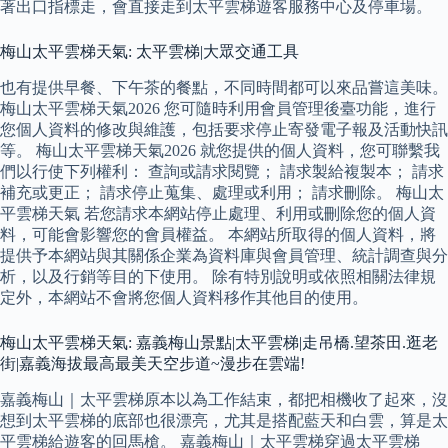
著出口指標走，會直接走到太平雲梯遊客服務中心及停車場。
梅山太平雲梯天氣: 太平雲梯|大眾交通工具
也有提供早餐、下午茶的餐點，不同時間都可以來品嘗這美味。
梅山太平雲梯天氣2026 您可隨時利用會員管理後臺功能，進行
您個人資料的修改與維護，包括要求停止寄發電子報及活動快訊
等。 梅山太平雲梯天氣2026 就您提供的個人資料，您可聯繫我
們以行使下列權利： 查詢或請求閱覽； 請求製給複製本； 請求
補充或更正； 請求停止蒐集、處理或利用； 請求刪除。 梅山太
平雲梯天氣 若您請求本網站停止處理、利用或刪除您的個人資
料，可能會影響您的會員權益。 本網站所取得的個人資料，將
提供予本網站與其關係企業為資料庫與會員管理、統計調查與分
析，以及行銷等目的下使用。 除有特別說明或依照相關法律規
定外，本網站不會將您個人資料移作其他目的使用。
梅山太平雲梯天氣: 嘉義梅山景點|太平雲梯|走吊橋.望茶田.逛老
街|嘉義海拔最高最美天空步道~漫步在雲端!
嘉義梅山｜太平雲梯原本以為工作結束，都把相機收了起來，沒
想到太平雲梯的底部也很漂亮，尤其是搭配藍天和白雲，算是太
平雲梯給遊客的回馬槍。 嘉義梅山｜太平雲梯穿過太平雲梯