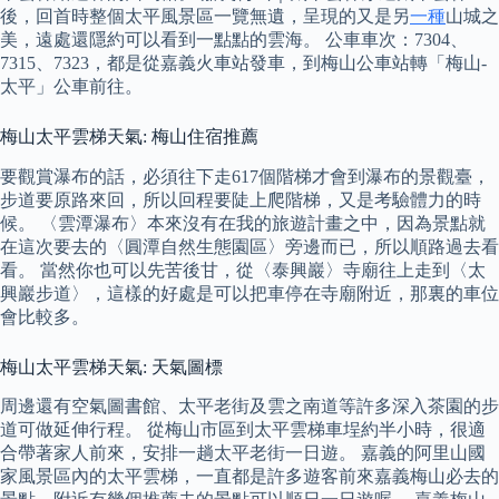
後，回首時整個太平風景區一覽無遺，呈現的又是另
一種
山城之
美，遠處還隱約可以看到一點點的雲海。 公車車次：7304、
7315、7323，都是從嘉義火車站發車，到梅山公車站轉「梅山-
太平」公車前往。
梅山太平雲梯天氣: 梅山住宿推薦
要觀賞瀑布的話，必須往下走617個階梯才會到瀑布的景觀臺，
步道要原路來回，所以回程要陡上爬階梯，又是考驗體力的時
候。 〈雲潭瀑布〉本來沒有在我的旅遊計畫之中，因為景點就
在這次要去的〈圓潭自然生態園區〉旁邊而已，所以順路過去看
看。 當然你也可以先苦後甘，從〈泰興巖〉寺廟往上走到〈太
興巖步道〉，這樣的好處是可以把車停在寺廟附近，那裏的車位
會比較多。
梅山太平雲梯天氣: 天氣圖標
周邊還有空氣圖書館、太平老街及雲之南道等許多深入茶園的步
道可做延伸行程。 從梅山市區到太平雲梯車埕約半小時，很適
合帶著家人前來，安排一趟太平老街一日遊。 嘉義的阿里山國
家風景區內的太平雲梯，一直都是許多遊客前來嘉義梅山必去的