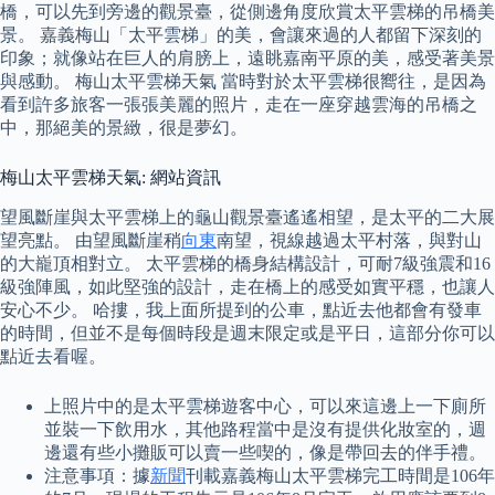
橋，可以先到旁邊的觀景臺，從側邊角度欣賞太平雲梯的吊橋美
景。 嘉義梅山「太平雲梯」的美，會讓來過的人都留下深刻的
印象；就像站在巨人的肩膀上，遠眺嘉南平原的美，感受著美景
與感動。 梅山太平雲梯天氣 當時對於太平雲梯很嚮往，是因為
看到許多旅客一張張美麗的照片，走在一座穿越雲海的吊橋之
中，那絕美的景緻，很是夢幻。
梅山太平雲梯天氣: 網站資訊
望風斷崖與太平雲梯上的龜山觀景臺遙遙相望，是太平的二大展
望亮點。 由望風斷崖稍
向東
南望，視線越過太平村落，與對山
的大巃頂相對立。 太平雲梯的橋身結構設計，可耐7級強震和16
級強陣風，如此堅強的設計，走在橋上的感受如實平穩，也讓人
安心不少。 哈摟，我上面所提到的公車，點近去他都會有發車
的時間，但並不是每個時段是週末限定或是平日，這部分你可以
點近去看喔。
上照片中的是太平雲梯遊客中心，可以來這邊上一下廁所
並裝一下飲用水，其他路程當中是沒有提供化妝室的，週
邊還有些小攤販可以賣一些喫的，像是帶回去的伴手禮。
注意事項：據
新聞
刊載嘉義梅山太平雲梯完工時間是106年