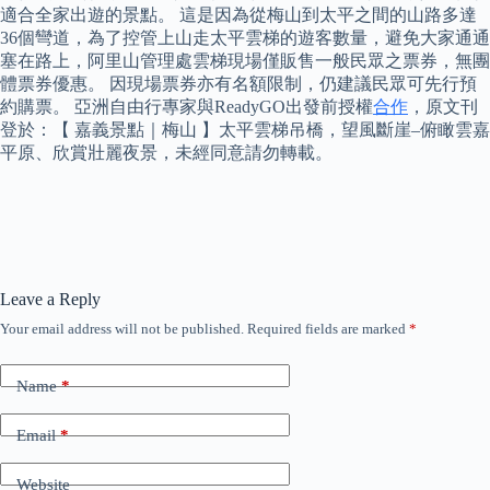
適合全家出遊的景點。 這是因為從梅山到太平之間的山路多達
36個彎道，為了控管上山走太平雲梯的遊客數量，避免大家通通
塞在路上，阿里山管理處雲梯現場僅販售一般民眾之票券，無團
體票券優惠。 因現場票券亦有名額限制，仍建議民眾可先行預
約購票。 亞洲自由行專家與ReadyGO出發前授權
合作
，原文刊
登於：【 嘉義景點｜梅山 】太平雲梯吊橋，望風斷崖–俯瞰雲嘉
平原、欣賞壯麗夜景，未經同意請勿轉載。
Leave a Reply
Your email address will not be published.
Required fields are marked
*
Name
*
Email
*
Website