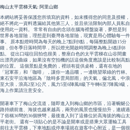
梅山太平雲梯天氣: 阿里山鄉
本網站將妥善保護您所填寫的資料，如未獲得您的同意及授權，
絕不將此一資料透漏給其他第三人，並且依法限制內部人員私自
使用此一資料。 常常有自由的念頭在腦海裡盤旋著，夢想是到
世界各地冒險，理想是到臺灣各地冒險，現實是用心體驗每一件
事。 原本點燈時間為每天的晚上7點到9點，每隔整點開啟15分
鐘，但冬季日落時間早，所以燈光開啟時間調整為晚上6點到8
點。 從出口端往回拍也很美，整座白色的太平雲梯在山谷間畫
出漂亮的曲線，如果沒有空拍機的話這個角度應該是比較制高點
的位置。 這個景點是免費的，裡頭有提供桌椅，還有在地的
「冠軍茶」和「咖啡」，讓你一邊品嚐，一邊眺望翠綠的竹林。
東石安平沿海地區為「陰時多雲局部雨」的天氣，偏北風，中浪
至大浪，浪高2至3公尺，風力5至6陣風8級下午轉6至7陣風9級，
海上作業請注意安全。
開著車下了梅山交流道，隨即進入到梅山鄉的市區，沿著蜿蜒公
路持續前進、海拔也越來越高，兩旁的風景也慢慢抬升，連續過
了俗稱36彎的36個狹彎，最後進入到了這條位於高海拔的梅山太
平老街。 還有一項貼心的是不論是開車或是搭乘大眾運輸工具
前往太平雲梯，下車地點或停車場就在遊客中心附近，是一個很