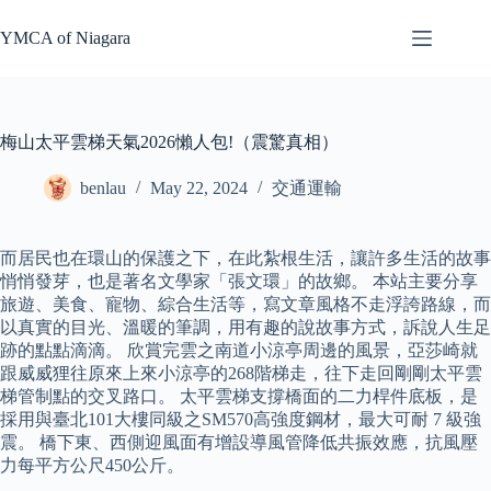
Skip
to
YMCA of Niagara
content
梅山太平雲梯天氣2026懶人包!（震驚真相）
benlau
May 22, 2024
交通運輸
而居民也在環山的保護之下，在此紮根生活，讓許多生活的故事
悄悄發芽，也是著名文學家「張文環」的故鄉。 本站主要分享
旅遊、美食、寵物、綜合生活等，寫文章風格不走浮誇路線，而
以真實的目光、溫暖的筆調，用有趣的說故事方式，訴說人生足
跡的點點滴滴。 欣賞完雲之南道小涼亭周邊的風景，亞莎崎就
跟威威狸往原來上來小涼亭的268階梯走，往下走回剛剛太平雲
梯管制點的交叉路口。 太平雲梯支撐橋面的二力桿件底板，是
採用與臺北101大樓同級之SM570高強度鋼材，最大可耐 7 級強
震。 橋下東、西側迎風面有增設導風管降低共振效應，抗風壓
力每平方公尺450公斤。