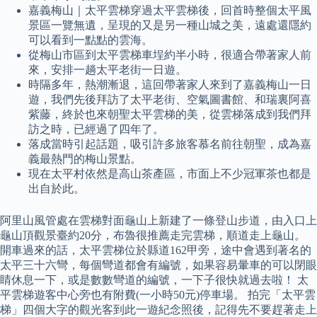
嘉義梅山｜太平雲梯穿過太平雲梯後，回首時整個太平風
景區一覽無遺，呈現的又是另一種山城之美，遠處還隱約
可以看到一點點的雲海。
從梅山市區到太平雲梯車埕約半小時，很適合帶著家人前
來，安排一趟太平老街一日遊。
時隔多年，熱潮漸退，這回帶著家人來到了嘉義梅山一日
遊，我們先後拜訪了太平老街、空氣圖書館、和瑞裏阿喜
紫藤，終於也來朝聖太平雲梯的美，從雲梯落成到我們拜
訪之時，已經過了四年了。
落成當時引起話題，吸引許多旅客慕名前往朝聖，成為嘉
義最熱門的梅山景點。
現在太平村依然是高山茶產區，市面上不少冠軍茶也都是
出自於此。
阿里山風管處在雲梯對面龜山上新建了一條登山步道，由入口上
龜山頂觀景臺約20分，布魯很推薦走完雲梯，順道走上龜山。
開車過來的話，太平雲梯位於縣道162甲旁，途中會遇到著名的
太平三十六彎，每個彎道都會有編號，如果容易暈車的可以閉眼
睛休息一下，或是數數彎道的編號，一下子很快就過去啦！ 太
平雲梯遊客中心旁也有附費(一小時50元)停車場。 拍完「太平雲
梯」四個大字的觀光客到此一遊紀念照後，記得先不要趕著走上