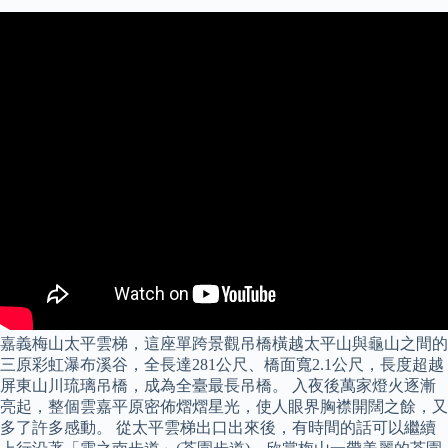
嘉義梅山太平雲梯，這座單跨景觀吊橋橫越太平山與龜山之間的
三原彩虹瀑布溪谷，全長達281公尺、橋面寬2.1公尺，長度超越
屏東山川琉璃吊橋，成為全臺最長吊橋。 入夜後萬家燈火逐漸
亮起，整個雲嘉平原密佈熠熠星光，使人眼界胸襟開闊之餘，又
多了許多感動。 從太平雲梯出口出來後，有時間的話可以繼續