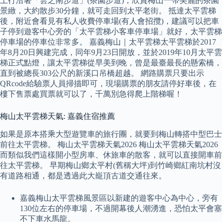
上行沿著「雲之南步道」(茶園步道)，欣賞梅山一帶美麗的茶園
景緻，大約散步30分鐘，就可走回到太平老街。 抵達太平雲梯
後，附近會看見有私人收費停車場(有人會招攬)，建議可以把車
子停到遊客中心旁的「太平雲梯小客車停車場」就好，太平雲梯
停車場的停車位非常多。 嘉義梅山｜太平雲梯太平雲梯於2017
年8月20日興建完成，同年9月23日開放，並於2019年10月太平雲
梯正式點燈，讓太平雲梯從早美到晚，曾是最臺最長的懸索橋，
直到被總長303公尺的新溪口吊橋超越。 網路購票只要出示
QRcode給驗票人員掃描即可，現場購票的朋友請停好車後，在
樓下售票處買票就可以了，千萬別急得爬上階梯喔！
梅山太平雲梯天氣: 嘉義住宿推薦
如果是原本搭乘大型遊覽車的旅行團，就要到梅山轉搭中型巴士
前往太平雲梯。 梅山太平雲梯天氣2026 梅山太平雲梯天氣2026
而類似我們這樣開小型房車、休旅車的散客，就可以直接開車前
往太平雲梯。 早期梅山鄉太平村(舊稱大坪)到竹崎鄉紅南坑村沒
有道路相通，都是透過此大巃頂古道交通往來。
嘉義梅山太平雲梯風景區以新建的遊客中心為中心，旁有
130位左右的停車場，不過開幕後人潮湧進，恐怕太平會塞
不下車水馬龍。