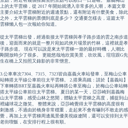
景點，附近有幾個推薦去的景點可以順日一日遊喔。 嘉義梅山
上的太平雲梯，從 2017 年開始就湧入非常多的人潮，本篇文章
主要介紹太平雲梯附近的週邊景點，還有附近有什麼美食，除此
之外，太平雲梯的票價到底是多少？ 交通要怎樣去，這篇太平
雲梯懶人包一次報給你知道。
從太平雲梯出發，經過銜接太平雲梯與孝子路步道的雲之南步道
後，迎面而來的就是一整片宛如武俠片場景的竹林，這裡就是孝
子路步道。 現在可以說是來太平雲梯一遊的最好時機，人潮比
剛開放時少了很多。 更能悠哉地欣賞美景，吹吹風，瑄瑄跟G先
生在橋上又拍照又錄影的非常愜意。
3.公車車次7304、7315、7323皆由嘉義火車站發車，至梅山公車
站轉搭太平線公車前往太平雲梯。 2.搭乘高鐵：請於【嘉義站】
下車轉搭BRT至嘉義火車站再轉搭公車至梅山，於梅山公車站轉
搭太平線公車前往太平雲梯。 夏日的某一天，亞莎崎到嘉義梅
山太平雲梯，感受山林之悠閒，體驗太平雲梯之高度，捕捉到山
裡繡球花之微笑。 整體來說，亞莎崎覺得太平雲梯的高度很有
刺激感，不過由於橋身非常穩重，走起來不會有嚇到不敢走的感
覺，再加上太平雲梯周邊風景優美視線遼闊，還可以安排到太平
老街喫飯，在安排行程上很有順。