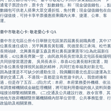
通電子票證合作，票卡含「點數錢包」和「現金儲值錢包」，點
數錢包可供老人搭乘大眾交通折抵，免付費；現金儲值錢包在自
行儲值後，可持卡享半票優惠搭乘國內火車、捷運、公車、客
運。
臺中市敬老心卡: 敬老愛心卡 QA
臺中市北屯區公所今日舉辦北屯區第四屆裏長就職典禮，其中37
位裏長連任成功，另平興裏長黃彰國、民德里長江承鴻、松竹裏
長簡禎緯、北興裏長廖玉森及舊社裏長謝秉憲等5位為此屆新任
裏長，42位裏長齊聚一堂，由民政局長吳世瑋及北屯區長歐陽明
共同頒發當選證書。 吳局長表示，恭喜42位裏長順利當選，期
許各位裏長發揮視民如親的精神，共同打造幸福美好新北屯。
因為捷運是不可缺少的通勤生活，我偶爾回臺北也是以捷運為主
要的交通工具，不過我一直都是沒有悠遊卡的人，我曾經擁有
過，但是存了五百… (四)方式：本府、本府業務委外機構、依法
有調查權機關或金融監理機關，將可能利用臺端的個人資料與臺
端接洽聯繫相關業務。 (二)交通及公共建設行政、政令宣導、其
他地方政府機關暨所屬機關構內部單位管理、公共事務監督、行
政協助及相關業務。