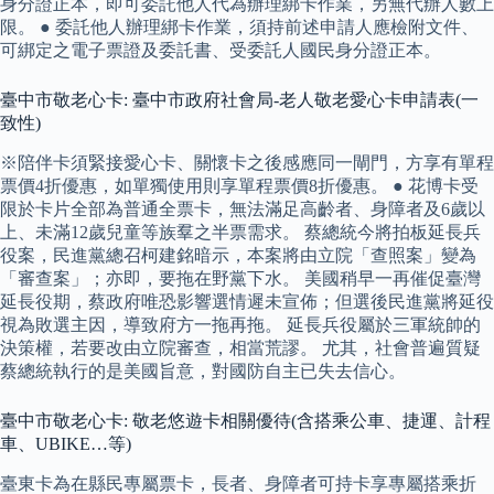
身分證正本，即可委託他人代為辦理綁卡作業，另無代辦人數上
限。 ● 委託他人辦理綁卡作業，須持前述申請人應檢附文件、
可綁定之電子票證及委託書、受委託人國民身分證正本。
臺中市敬老心卡: 臺中市政府社會局-老人敬老愛心卡申請表(一
致性)
※陪伴卡須緊接愛心卡、關懷卡之後感應同一閘門，方享有單程
票價4折優惠，如單獨使用則享單程票價8折優惠。 ● 花博卡受
限於卡片全部為普通全票卡，無法滿足高齡者、身障者及6歲以
上、未滿12歲兒童等族羣之半票需求。 蔡總統今將拍板延長兵
役案，民進黨總召柯建銘暗示，本案將由立院「查照案」變為
「審查案」；亦即，要拖在野黨下水。 美國稍早一再催促臺灣
延長役期，蔡政府唯恐影響選情遲未宣佈；但選後民進黨將延役
視為敗選主因，導致府方一拖再拖。 延長兵役屬於三軍統帥的
決策權，若要改由立院審查，相當荒謬。 尤其，社會普遍質疑
蔡總統執行的是美國旨意，對國防自主已失去信心。
臺中市敬老心卡: 敬老悠遊卡相關優待(含搭乘公車、捷運、計程
車、UBIKE…等)
臺東卡為在縣民專屬票卡，長者、身障者可持卡享專屬搭乘折