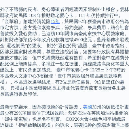
外了不讓縣內長者、身心障礙者因經濟因素限制外出機會，雲林
縣政府於民國 108 年推動敬老愛心卡，111 年仍持續推行中。
「金華府」創建於清乾隆
15年
，於民國92年獲臺南市政府公告為
市定古蹟，廟方提倡素齋祭典，節約交誼、祭典費用，結合社會
善款投入愛心救助，已連續10年關懷南臺南家扶中心弱勢家庭。
針對財政部預估今年政府稅收將超徵4500億元，藍綠都傳出發現
金“還稅於民”的聲浪。 對於“還稅於民”議題，臺中市政府指出，
因涉及國家財政專業，尊重立法院討論，須要等行政院有具體措
施後才能討論；但中央經費既然還有餘裕，希望對臺中在經費分
配比例上能夠提高，多挹注一點在捷運、海線鐵路高架化等重大
建設上，市民會更加感恩。 臺中市敬老心卡 12/25日下午2時於
本區老人文康中心3樓辦理「臺中市第四屆外埔區裏長就職典
禮」，本區這次選舉結果，有2位是新任裏長、9位是連任的裏
長。 典禮由本區葉聯慶區長主持並代表盧秀燕市長頒發各里裏
長當選證書及印信。
最新研究顯示，因為碳抵換的計算誤差，
美國
加州的碳抵換計畫
最少有29%項目高估了減碳效能；殼牌石油在英國加油站推銷的
「碳中和駕駛」也是名不副實。 COP26大會中綠色和平組織最
近提出「拒絕啟動碳抵換」的訴求，讓碳抵換的弊端逐漸浮上檯