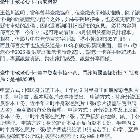
臺中市敬老心卡: 補助對象
王義川說明，當年曾與臺鐵協商，但臺鐵表示難以推動，除了讀
卡機的軟硬體無法配合之外，如果要跨區搭乘，也必須更新其他
縣市車站的設備，因此還要詢問其他縣市的意見。 影片內容與
傳言文字「今年7/15起可用於看診，9月後用於臺鐵及計程車」
相符，但影片中並無傳言文字所說「搭小黃沒有$85的限制」，
而且傳言文字也沒提及這是2018年的政策/新聞畫面。 臺中市敬
老心卡2026 提供雙北敬老卡旅遊資訊，讓您一卡在手輕鬆就出
門，專屬銀髮資訊、跨出家門感受、銀髮分享回饋。
臺中市敬老心卡: 臺中敬老卡搭小黃、門診就醫全額折抵？ 社會
局：是補助50點
申請方式：國民身分證正本、1 年內 2 吋半身正面脫帽彩色照片
1 張、申請書，至本縣各戶政事務提出。 申請方式：持身分證正
反影本 1 份、近半年 2 吋半身彩色照片 1 張(照片後需註明申請
人名)，至各鄉鎮市公所辦理。 申請方式：身分證正本及正反面
影本 2 份、 2 吋半身彩色照片 2 張，至戶籍所在地鄉、鎮、市公
所辦理。 申請方式：身分證正本及正反面影本 1 份、半年內 2
吋半身彩色照片 2 張(照片背後請註明申請者名字)、印章，至戶
籍地鄉鎮市公所或村裏辦公處辦理；或採線上申辦。