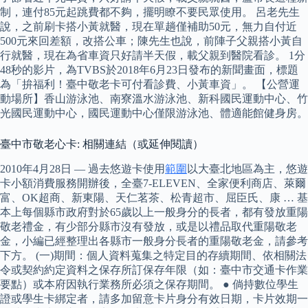
制，連付85元起跳費都不夠，擺明瞭不要民眾使用。 呂老先生
說，之前刷卡搭小黃就醫，現在單趟僅補助50元，無力自付近
500元來回差額，改搭公車；陳先生也說，前陣子父親搭小黃自
行就醫，現在為省車資只好請半天假，載父親到醫院看診。 1分
48秒的影片，為TVBS於2018年6月23日發布的新聞畫面，標題
為「拚福利！臺中敬老卡可付看診費、小黃車資」。 【公營運
動場所】香山游泳池、南寮溫水游泳池、新科國民運動中心、竹
光國民運動中心，國民運動中心僅限游泳池、體適能館健身房。
臺中市敬老心卡: 相關連結（或延伸閱讀）
2010年4月28日 — 過去悠遊卡使用
範圍
以大臺北地區為主，悠遊
卡小額消費服務開辦後，全臺7-ELEVEN、全家便利商店、萊爾
富、OK超商、新東陽、天仁茗茶、松青超市、屈臣氏、康 … 基
本上每個縣市政府對於65歲以上一般身分的長者，都有發放重陽
敬老禮金，有少部分縣市沒有發放，或是以禮品取代重陽敬老
金，小編已經整理出各縣市一般身分長者的重陽敬老金，請參考
下方。 (一)期間：個人資料蒐集之特定目的存續期間、依相關法
令或契約約定資料之保存所訂保存年限（如：臺中市交通卡作業
要點）或本府因執行業務所必須之保存期間。 ● 倘持數位學生
證或學生卡綁定者，請多加留意卡片身分有效日期，卡片效期一