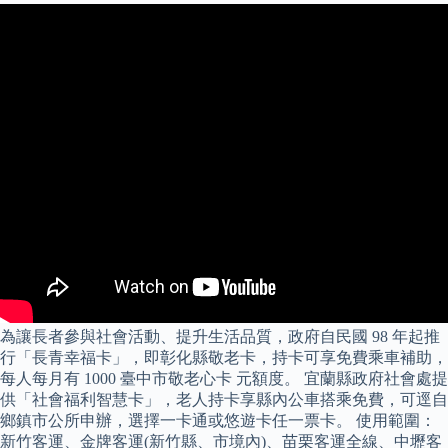
為讓長者參與社會活動、提升生活品質，政府自民國 98 年起推
行「長青幸福卡」，即彰化縣敬老卡，持卡可享免費乘車補助，
每人每月有 1000 臺中市敬老心卡 元額度。 宜蘭縣政府社會處提
供「社會福利智慧卡」，老人持卡享縣內公車搭乘免費，可逕自
鄉鎮市公所申辦，選擇一卡通或悠遊卡任一票卡。 使用範圍：
新竹客運、金牌客運(新竹縣、市境內)、苗栗客運全線、中壢客