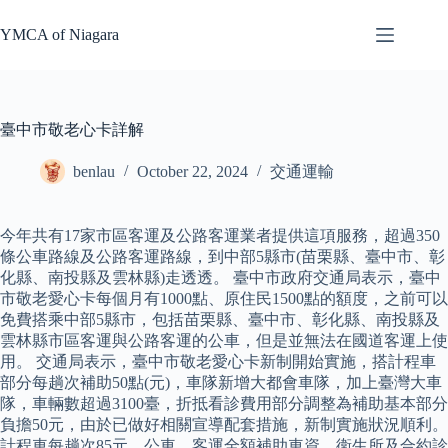
Skip
to
YMCA of Niagara
content
臺中市敬老心卡詳解
benlau
October 22, 2024
交通運輸
今年共有17家市區客運及公路客運業者提供這項服務，超過350
條公車路線及公路客運路線，到中部5縣市(苗栗縣、臺中市、彰
化縣、南投縣及雲林縣)走透透。 臺中市政府交通局表示，臺中
市敬老愛心卡每個月有1000點、原住民1500點的額度，之前可以
免費搭乘中部5縣市，包括苗栗縣、臺中市、彰化縣、南投縣及
雲林縣市區客運與公路客運的公車，但是並無法在國道客運上使
用。 交通局表示，臺中市敬老愛心卡新制開始實施，搭計程車
部分每趟次補助50點(元)，車隊新增大都會車隊，加上臺灣大車
隊，車輛數超過3100臺，折抵看診費用部分調整為補助基本部分
負擔50元，由於已做好相關宣導配套措施，新制實施狀況順利。
計程車每趟次85元、公車、客運全額補助車資、衛生所及合約診