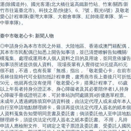
運(除國道外)、國光客運(北大橋往返高鐵新竹站、竹東/關西/新
竹市往返臺北市)、科技之星(快捷5、6、7號，觀光6號）及敬老
愛心計程車隊(臺灣大車隊、大都會車隊、紅帥衛星車隊、第一
中華車隊) 。
臺中市敬老心卡: 新聞人物
◎申請身分為本市市民之外籍、大陸地區、香港或澳門籍配偶，
其本市市民配偶已知悉上開告知事項，並已清楚瞭解告知機關/
構蒐集、處理或運用本人個人資料之目的及用途，並同意依據告
知事項所述提供個人資料。 現場長輩有人覺得從50元提高85元
很不錯，不過，也有長輩「無感」指出，「敬老愛心卡」在前市
長林佳龍時代可全額扣抵計程車費，盧秀燕市長上臺後只可折抵
50元，他就再也沒有使用「敬老愛心卡」搭乘計程車了。 65歲
以上年長者持身分證正本、身心障礙者及其必要陪伴者1人持身
心障礙手冊或證明正本，可於車站詢問處購買4折優惠單程票。
未成年人透過網路填寫申請資料後，由法定代理人或未成年本人
自行至申請地點辦理綁卡，毋須再提供法定代理人簽名的紙本個
人資料蒐集告知聲明同意書及委託書；倘須委託他人至申請地點
辦理綁卡，須提供法定代理人簽名之紙本委託書。 不用，凡持
申請人應檢附文件、可綁定之電子票證及委託書、受委託人國民