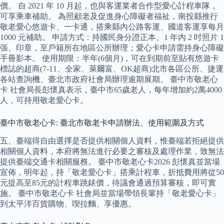
價。 自 2021 年 10 月起，也與客運業者合作型愛心計程車隊，
可享乘車補助。 為照顧老及促進身心障礙者福祉，南投縣推行
敬老愛心悠遊卡、一卡通，搭乘縣內公路客運、國道客運享每月
1000 元補助。 申請方式：持國民身分證正本、1 年內 2 吋照片 1
張、印章，至戶籍所在地區公所辦理；愛心卡申請需持身心障礙
手冊影本。 使用期限：半年(6個月)，可在到期前至貼有悠遊卡
標誌的超商(7-11、全家、萊爾富、OK超商)北市各區公所、捷運
各站查詢機、臺北市政府社會局辦理逾期展期。 臺中市敬老心
卡 社會局長彭懷真表示，臺中市65歲老人，每年增加約2萬4000
人，可持用敬老愛心卡。
臺中市敬老心卡: 臺北市敬老卡申請辦法、使用範圍及方式
五、臺端得自由選擇是否提供相關個人資料，惟臺端若拒絕提供
相關個人資料，本府將無法進行必要之審核及處理作業，致無法
提供臺端交通卡相關服務。 臺中市敬老心卡2026 彭懷真並當場
宣佈，明年起，持「敬老愛心卡」搭乘計程車，折抵費用將從50
元提高至85元的計程車跳錶價，待議會通過預算審核，即可實
施。 臺中市敬老心卡 社會局並當場帶領長輩持「敬老愛心卡」
到太平洋百貨購物、喫拉麵、享優惠。