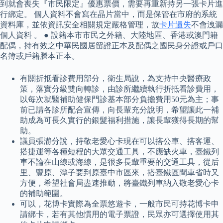
到就會喪失『市民限定』優惠票價，需要再重新持另一張卡片進
行綁定。 個人資料不會寫在晶片當中，而是保管在市府的系統
資料庫，並依資訊安全相關規定嚴格管理，故
卡片遺失
不會洩漏
個人資料 。 ● 設籍本市市民之外籍、大陸地區、香港或澳門籍
配偶，持有效之中華民國居留證正本及配偶之國民身分證或戶口
名簿或戶籍謄本正本。
有關折抵看診費用部分，衛生局說，為支持中央醫療政
策，落實分級雙向轉診，由診所繼續執行折抵看診費用，
以每次就醫補助健保門診基本部分負擔費用50元為主；事
前已請各診所配合宣傳，向長輩充分說明，希望讓此一補
助成為可長久實行的銀髮福利措施，讓長輩獲得長期的幫
助。
議員張瀞分說，持敬老愛心卡現在可以搭公車、搭客運、
搭捷運等各種短程的大眾交通工具，不應缺火車，臺鐵列
車不論在山線或海線，是很多長輩重要的交通工具，從后
里、豐原、潭子要到原臺中市區來，搭臺鐵區間車省時又
方便，希望社會局盡速推動，將臺鐵列車納入敬老愛心卡
的補助範圍。
可以，花博卡實際為全票悠遊卡，一般市民可持花博卡申
請綁卡，若有其他慣用的電子票證，民眾亦可選擇使用其