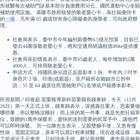
所就醫每次補助門診基本部分負擔費用50元、國民運動中心全額
補助使用設施。 基隆市政府核發的敬老愛心卡，為社福優待卡
的
一種
，凡年滿 65 歲或領有身心障礙者的身障者，可向政府辦
理。
社會局表示，臺中市今年編列新臺幣6.5億元預算，目前已
發出44萬張敬老愛心卡，將和交通局研議租借iBike提供優
惠。
社會局長彭懷真表示，臺中市65歲老人，每年增加約2萬
4000人，可持用敬老愛心卡。
申請方式：持國民身分證正反面影本 1 份、半年內 2 吋半
身照片 2 張、印章(或親簽)，至戶籍所在鄉鎮市公所申
請；55 至 64 歲原住民需檢附戶口名簿或戶籍謄本影本。
民視新聞／邱俊超 苗栗報導新科苗栗縣長鍾東錦，今天（12月
26日）第一天正式上班，鍾東錦表示，深感責任重大，思索要做
哪些事，所以整晚沒睡好；而上班的第一件事，就是先把社福單
位，致贈的1萬件保暖衣，盡快的送到需要的民眾手中，讓他們
可以即時保暖。 另一位陳先生表示，父親雙腳不便，又患有慢
性病，需固定回診，原本可以搭計程車就醫，現在改成這樣，為
了節省近千元車資，只好請半天假，載父親就醫，盧市長這種新