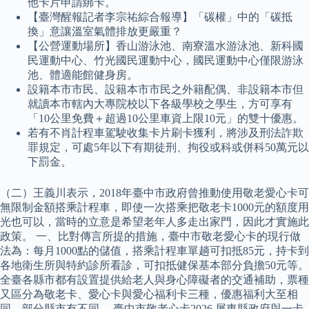
他卡片申請綁卡。
【臺灣醒報記者李宗祐綜合報導】「碳權」中的「碳抵
換」意讓溫室氣體排放更嚴重？
【公營運動場所】香山游泳池、南寮溫水游泳池、新科國
民運動中心、竹光國民運動中心，國民運動中心僅限游泳
池、體適能館健身房。
設籍本市市民、設籍本市市民之外籍配偶、非設籍本市但
就讀本市轄內大專院校以下各級學校之學生，方可享有
「10公里免費＋超過10公里車資上限10元」的雙十優惠。
若有不肖計程車駕駛收集卡片刷卡獲利，將涉及刑法詐欺
罪規定，可處5年以下有期徒刑、拘役或科或併科50萬元以
下罰金。
（二）王義川表示，2018年臺中市政府曾推動使用敬老愛心卡可
無限制金額搭乘計程車，即使一次搭乘把敬老卡1000元的額度用
光也可以，當時的立意是希望老年人多走出家門，因此才實施此
政策。 一、比對傳言所提的措施，臺中市敬老愛心卡的現行做
法為：每月1000點的儲值，搭乘計程車單趟可扣抵85元，持卡到
各地衛生所與特約診所看診，可扣抵健保基本部分負擔50元等。
全臺各縣市都有設置提供給老人與身心障礙者的交通補助，票種
又區分為敬老卡、愛心卡與愛心福利卡三種，優惠福利大至相
同，部分縣市有不同。 臺中市敬老心卡2026 屏東縣政府與一卡