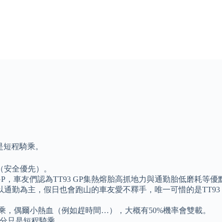
是短程騎乘。
（安全優先）。
3 GP，車友們認為TT93 GP集熱熔胎高抓地力與通勤胎低磨
通勤為主，假日也會跑山的車友愛不釋手，唯一可惜的是TT93
乘，偶爾小熱血（例如趕時間…），大概有50%機率會雙載。
部分只是短程騎乘。