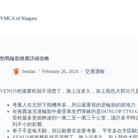
Skip
to
content
YMCA of Niagara
勁戰輪胎推薦詳細攻略
benlau
February 26, 2024
交通運輸
VENUS然後磨耗就不清楚了，換上沒多久，加上我也大部分只
考量人在北部下雨機率多，所以最重視的是輪胎的抓地力
在推薦速克達輪胎中最受車友們青睞的是DUNLOP TT9
里程最多更能夠達到一萬二至一萬三千公里，讓許多平時以
到不小的影響。
車子不是每天騎，所以耐磨非首要考量， 平常多在市區騎
VENUS然後磨耗就不清楚了，換上沒多久，加上我也大