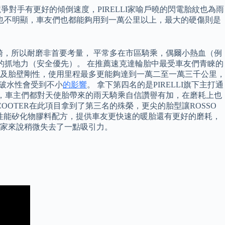
ER比競爭對手有更好的傾倒速度，PIRELLI家喻戶曉的閃電胎紋也為雨
也不明顯，車友們也都能夠用到一萬公里以上，最大的硬傷則是
騎，所以耐磨非首要考量， 平常多在市區騎乘，偶爾小熱血（例
輪胎的抓地力（安全優先）。 在推薦速克達輪胎中最受車友們青睞的
穩定性及胎壁剛性，使用里程最多更能夠達到一萬二至一萬三千公里，
時破水性會受到不小
的影響
。 拿下第四名的是PIRELLI旗下主打通
得水，車主們都對天使胎帶來的雨天騎乘自信讚譽有加，在磨耗上也
SCOOTER在此項目拿到了第三名的殊榮，更尖的胎型讓ROSSO
了高性能矽化物膠料配方，提供車友更快速的暖胎還有更好的磨耗，
家來說稍微失去了一點吸引力。