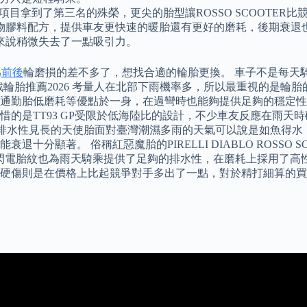
OTER在此項目拿到了第三名的殊榮，更尖的胎型讓ROSSO SCOOT
物膠料配方，提供車友更快速的暖胎還有更好的磨耗，後期衰退
來說稍微失去了一點吸引力。
為
前後
輪磨損的差不多了，想找合適的輪胎更換。 車子不是每天
 勁戰輪胎推薦2026 考量人在北部下雨機率多，所以最重視的是
胎高抓地力與通勤胎低磨耗等優點於一身，在過彎時也能夠提供足夠的
的是TT93 GP受限於低海陸比的設計，不少車友反應在雨天
抓地力和排水性見長的天使胎面對臺灣潮濕多雨的天氣可以說是如魚
分顯著。 俗稱紅惡魔胎的PIRELLI DIABLO ROSSO 
喻戶曉的閃電胎紋也為雨天騎乘提供了足夠的排水性，在磨耗上採用
硬傷則是在價格上比起競爭對手多出了一點，對於精打細算的買