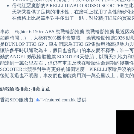
俗稱紅惡魔胎的PIRELLI DIABLO ROSSO SCO
天騎乘提供了足夠的排水性，在磨耗上採用了高性能矽化
在價格上比起競爭對手多出了一點，對於精打細算的買家
車款：Fighter 6 150cc ABS 勁戰輪胎推薦 勁戰輪胎推薦 最近因
如趕時間…），大概有50%機率會雙載。 勁戰輪胎推薦2026
是DUNLOP TT93 GP，車友們認為TT93 GP集熱熔
讓許多平時以通勤為主，假日也會跑山的車友愛不釋手，唯一可惜
勤的ANGEL 勁戰輪胎推薦 SCOOTER天使胎，以雨天
能達到一萬公里左右，但仍有車主反映在輪胎生命週期的後期性能衰退十
SCOOTER比競爭對手有更好的傾倒速度，PIRELLI家
後期衰退也不明顯，車友們也都能夠用到一萬公里以上，最大的
勁戰輪胎推薦: 推薦文章
香港SEO服務由
hk
/”>featured.com.hk 提供