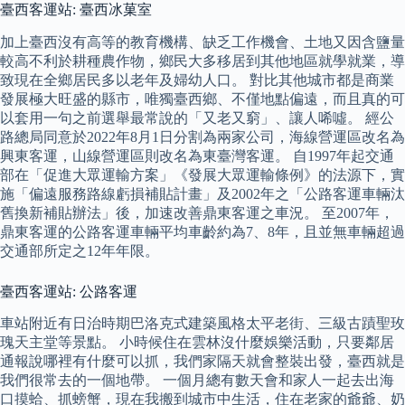
臺西客運站: 臺西冰菓室
加上臺西沒有高等的教育機構、缺乏工作機會、土地又因含鹽量
較高不利於耕種農作物，鄉民大多移居到其他地區就學就業，導
致現在全鄉居民多以老年及婦幼人口。 對比其他城市都是商業
發展極大旺盛的縣市，唯獨臺西鄉、不僅地點偏遠，而且真的可
以套用一句之前選舉最常說的「又老又窮」、讓人唏噓。 經公
路總局同意於2022年8月1日分割為兩家公司，海線營運區改名為
興東客運，山線營運區則改名為東臺灣客運。 自1997年起交通
部在「促進大眾運輸方案」《發展大眾運輸條例》的法源下，實
施「偏遠服務路線虧損補貼計畫」及2002年之「公路客運車輛汰
舊換新補貼辦法」後，加速改善鼎東客運之車況。 至2007年，
鼎東客運的公路客運車輛平均車齡約為7、8年，且並無車輛超過
交通部所定之12年年限。
臺西客運站: 公路客運
車站附近有日治時期巴洛克式建築風格太平老街、三級古蹟聖玫
瑰天主堂等景點。 小時候住在雲林沒什麼娛樂活動，只要鄰居
通報說哪裡有什麼可以抓，我們家隔天就會整裝出發，臺西就是
我們很常去的一個地帶。 一個月總有數天會和家人一起去出海
口摸蛤、抓螃蟹，現在我搬到城市中生活，住在老家的爺爺、奶