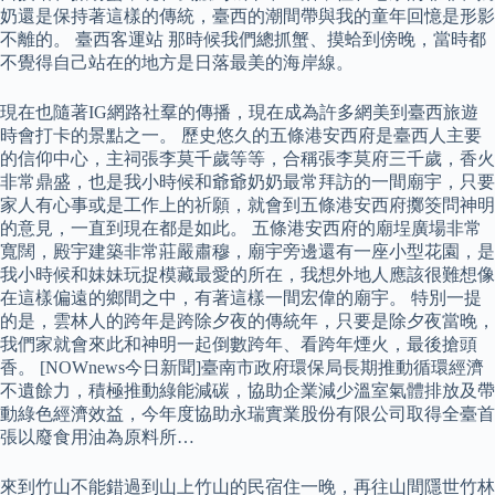
奶還是保持著這樣的傳統，臺西的潮間帶與我的童年回憶是形影
不離的。 臺西客運站 那時候我們總抓蟹、摸蛤到傍晚，當時都
不覺得自己站在的地方是日落最美的海岸線。
現在也隨著IG網路社羣的傳播，現在成為許多網美到臺西旅遊
時會打卡的景點之一。 歷史悠久的五條港安西府是臺西人主要
的信仰中心，主祠張李莫千歲等等，合稱張李莫府三千歲，香火
非常鼎盛，也是我小時候和爺爺奶奶最常拜訪的一間廟宇，只要
家人有心事或是工作上的祈願，就會到五條港安西府擲筊問神明
的意見，一直到現在都是如此。 五條港安西府的廟埕廣場非常
寬闊，殿宇建築非常莊嚴肅穆，廟宇旁邊還有一座小型花園，是
我小時候和妹妹玩捉模藏最愛的所在，我想外地人應該很難想像
在這樣偏遠的鄉間之中，有著這樣一間宏偉的廟宇。 特別一提
的是，雲林人的跨年是跨除夕夜的傳統年，只要是除夕夜當晚，
我們家就會來此和神明一起倒數跨年、看跨年煙火，最後搶頭
香。 [NOWnews今日新聞]臺南市政府環保局長期推動循環經濟
不遺餘力，積極推動綠能減碳，協助企業減少溫室氣體排放及帶
動綠色經濟效益，今年度協助永瑞實業股份有限公司取得全臺首
張以廢食用油為原料所…
來到竹山不能錯過到山上竹山的民宿住一晚，再往山間隱世竹林