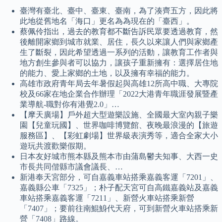
臺灣有臺北、臺中、臺東、臺南，為了湊齊五方，因此將
此地從舊地名「海口」更名為為現在的「臺西」。
蔡佩伶指出，過去的教育都不斷告訴民眾要透過教育，然
後離開家鄉到城市就業、居住，長久以來讓人們與家鄉產
生了斷裂，因此希望透過一系列的活動，讓教育工作者與
地方創生參與者可以協力，讓孩子重新擁有：選擇居住地
的能力、愛上家鄉的土地，以及擁有幸福的能力。
高雄市政府青年局去年暑假起與高雄12所高中職、大專院
校及66家在地企業合作辦理「2022大港青年職涯發展暨產
業導航-職對你有港覺2.0」…
【摩天廣場】戶外超大型遊樂設施、全國最大室內親子樂
園【兒童玩國】、世界咖啡博覽館、夜晚最浪漫的【旅遊
服務區】、【彩虹劇場】世界級表演秀等，適合全家大小
遊玩共渡歡樂假期。
日本友好城市熊本縣及熊本市由蒲島鬱夫知事、大西一史
市長共同偕縣市議會議長、…
新港奉天宮部分，可自嘉義車站搭乘嘉義客運「7201」、
嘉義縣公車「7325」；朴子配天宮可自高鐵嘉義站及嘉義
車站搭乘嘉義客運「7211」、新營火車站搭乘新營
「7407」；要前往南鯤鯓代天府，可到新營火車站搭乘新
營「7408」路線。