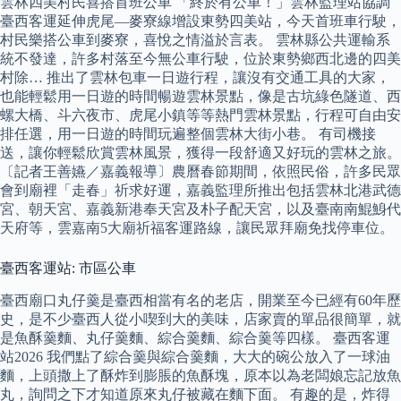
雲林四美村民喜搭首班公車 「終於有公車！」雲林監理站協調
臺西客運延伸虎尾—麥寮線增設東勢四美站，今天首班車行駛，
村民樂搭公車到麥寮，喜悅之情溢於言表。 雲林縣公共運輸系
統不發達，許多村落至今無公車行駛，位於東勢鄉西北邊的四美
村除… 推出了雲林包車一日遊行程，讓沒有交通工具的大家，
也能輕鬆用一日遊的時間暢遊雲林景點，像是古坑綠色隧道、西
螺大橋、斗六夜市、虎尾小鎮等等熱門雲林景點，行程可自由安
排任選，用一日遊的時間玩遍整個雲林大街小巷。 有司機接
送，讓你輕鬆欣賞雲林風景，獲得一段舒適又好玩的雲林之旅。
〔記者王善嬿／嘉義報導〕農曆春節期間，依照民俗，許多民眾
會到廟裡「走春」祈求好運，嘉義監理所推出包括雲林北港武德
宮、朝天宮、嘉義新港奉天宮及朴子配天宮，以及臺南南鯤鯓代
天府等，雲嘉南5大廟祈福客運路線，讓民眾拜廟免找停車位。
臺西客運站: 市區公車
臺西廟口丸仔羹是臺西相當有名的老店，開業至今已經有60年歷
史，是不少臺西人從小喫到大的美味，店家賣的單品很簡單，就
是魚酥羹麵、丸仔羹麵、綜合羹麵、綜合羹等四樣。 臺西客運
站2026 我們點了綜合羹與綜合羹麵，大大的碗公放入了一球油
麵，上頭撒上了酥炸到膨脹的魚酥塊，原本以為老闆娘忘記放魚
丸，詢問之下才知道原來丸仔被藏在麵下面。 有趣的是，炸得