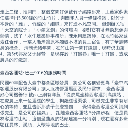
走上二樓，推開門，整個空間好像被竹子編織起來，工藝家蘇素
任選擇用5,500條的竹山竹片，與團隊人員一條條構築，以竹子
本身的「雅」、竹編的「細膩」來打造不凡空間。 但創辦民宿
「天空的院子」「小鎮文創」的何培均，卻對它有著無窮想像與
熱情，找了「水牛建築師事務所」陳永興建築師、在地竹藝家蘇
素任合作，一羣人漸漸讓原本殘破不堪的員工宿舍，有了華麗轉
身的機會。 清朝光緒年間，在竹山第一間打鐵舖，現時仍由第
4、第5代郭家父子經營，是現存於「打鐵巷」唯一手打鐵，造成
農具的打鐵舖。
臺西客運站: 巴士9016的服務時間
民國69年配合大臺中都會區域發展，將公司名稱變更為「臺中汽
客運股份有限公司」擴大服務營運層面及民行需求。 臺西客運
好心司機善行 被po上網有洋蔥 「從虎尾坐檯西客運到高鐵站，
在虎農上來一位遲緩的學生，掏錢緩慢緊張，司機先生非常有耐
心的等待，並且告訴那孩子怎麼投錢……覺得臺西客運公司請到
張先生，是公司的福氣」。 距離臺西客運站 5分鐘步程，便是員
林客運竹山站，這個呈曲線的站頭建築十分特別，現在還有多班
駛往員林、溪頭、大鞍等地的巴士。