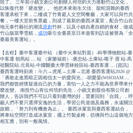
毀了。 三年前小鎮文創公司創辦人何培鈞大力推動竹山文化，
以恢復代替「硬改變」。 他把本來衛生欠佳、龍蛇混雜的臺西
客運承租下來，二樓成了竹青庭人文空間餐廳，大家可以與竹共
餐，一樓大堂前售票處，則成了最新的臺西冰菓室，配合竹山在
地元泰竹藝社的潮流
原創
竹杯，以及小鎮自產自銷的食材，做成
竹山版當季雪糕，
成功
吸引全臺甚至日本遊客到訪這被譽為「全
臺最美客運站」。
【去程】臺中客運臺中站 （臺中火車站對面）-科學博物館站-臺
中客運 朝馬站 … 站 （家樂福前）-褒忠站-土庫站-喀子 厝 站-馬
祖醫院站-元長站-中國醫藥大學雲林校區站-臺西客運 … [資訊]
臺西客運時刻表：斗六→虎尾→土庫→北港 臺西客運站2026 @
「勇敢走進黑暗正因相信太一的愛與光」-胡愛晏(WHOIAM …
我們都曾經懷疑過自己的力量，害怕一人之力不能為世界帶來什
麼改變。 南投竹山有位何培鈞先生，小鎮文創股份有限公司創
辦人，告訴我們不可以只看到臺灣的好，需要回到「自我」，呼
籲人們不要只選擇安逸的生活，學習公民道德及義務，永遠關注
故鄉，「努力到有機會為止」。 臺西冰菓室與臺西客運結合，
將車站空間打造成冰菓室，擺上竹製桌椅，彷彿與竹山這個地方
相互應，別有一般風情。