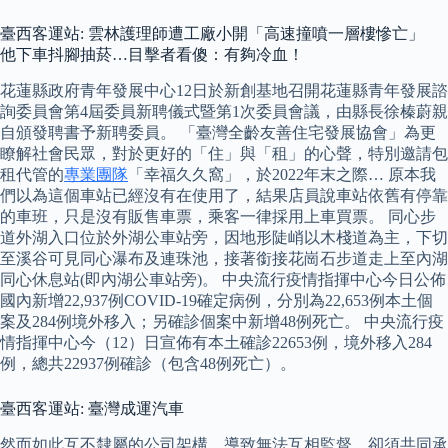
臺西客運站: 雲林護理師遭工廠小開「高速撞噴一層樓慘亡」
他下車抖腳抽菸…目擊者看傻：有夠冷血！
花蓮縣政府青年發展中心12日於新創基地召開花蓮縣青年發展諮
詢委員會第4屆委員新聘儀式暨第1次委員會議，由縣長徐榛蔚親
自頒發聘書予新聘委員。 「臺灣全齡友善住宅發展協會」為更
瞭解社會民眾，對於更好的「住」與「租」的心聲，特別邀請包
租代管的
專業團隊
「幸福久久窩」，於2022年末之際… 原本我
們以為這個車站已經沒有在使用了，結果店員說車站依舊有停靠
的車班，只是沒有販售車票，乘客一律採用上車買票。 同心步
道外湖入口位於外湖公車站旁，因地形陡峭以木棧道為主，下切
至溪谷可見同心瀑布及連珠池，接著銜接花崗石步道走上至內湖
同心休息站(即內湖公車站旁)。 中央流行疫情指揮中心今日公佈
國內新增22,937例COVID-19確定病例，分別為22,653例本土個
案及284例境外移入；另確診個案中新增48例死亡。 中央流行疫
情指揮中心今（12）日宣佈有本土確診22653例，境外移入284
例，總共22937例確診（包含48例死亡）。
臺西客運站: 臺灣成運汽車
然而如此互不隸屬的公司架構，導致無法互相監督，卻須共同承