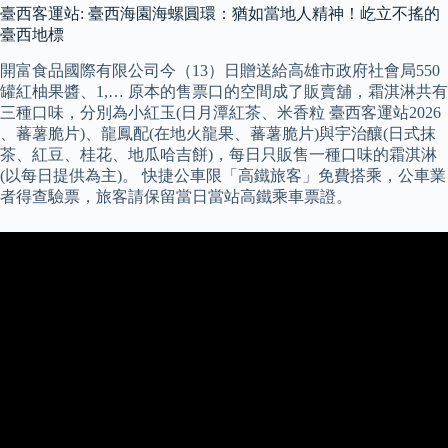
臺西客運站: 臺西海園海螺圓環：猶如當地人精神！屹立不搖的
臺西地標
開富食品國際有限公司今（13）日贈送給高雄市政府社會局550
罐紅柚果醬、1,… 原本的售票口的空間成了販賣舖，霜淇淋共有
三種口味，分別為小紅玉(日月潭紅茶、米香粒 臺西客運站2026
、蕃薯脆片)、龍鳳配(在地火龍果、蕃薯脆片)與宇治釀(日式抹
茶、紅豆、桂花、地瓜哈吉餅)，每日只販售一種口味的霜淇淋
(以每日提供為主)。 快捷公車限「高鐵旅客」免費搭乘，公車業
者得查驗票​，旅客請保留當日當站高鐵乘車票證。