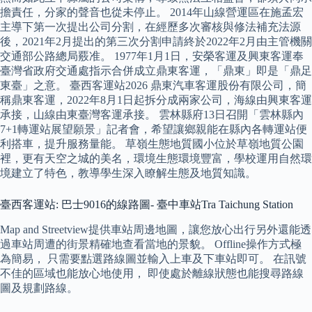
擔責任，分家的聲音也從未停止。 2014年山線營運區在施孟宏
主導下第一次提出公司分割，在經歷多次審核與修法補充法源
後，2021年2月提出的第三次分割申請終於2022年2月由主管機關
交通部公路總局覈准。 1977年1月1日，安榮客運及興東客運奉
臺灣省政府交通處指示合併成立鼎東客運，「鼎東」即是「鼎足
東臺」之意。 臺西客運站2026 鼎東汽車客運股份有限公司，簡
稱鼎東客運，2022年8月1日起拆分成兩家公司，海線由興東客運
承接，山線由東臺灣客運承接。 雲林縣府13日召開「雲林縣內
7+1轉運站展望願景」記者會，希望讓鄉親能在縣內各轉運站便
利搭車，提升服務量能。 草嶺生態地質國小位於草嶺地質公園
裡，更有天空之城的美名，環境生態環境豐富，學校運用自然環
境建立了特色，教導學生深入瞭解生態及地質知識。
臺西客運站: 巴士9016的線路圖- 臺中車站Tra Taichung Station
Map and Streetview提供車站周邊地圖，讓您放心出行另外還能透
過車站周遭的街景精確地查看當地的景貌。 Offline操作方式極
為簡易， 只需要點選路線圖並輸入上車及下車站即可。 在訊號
不佳的區域也能放心地使用， 即使處於離線狀態也能搜尋路線
圖及規劃路線。