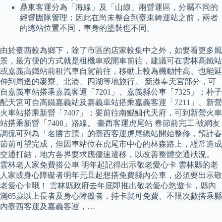
鼎東客運分為「海線」及「山線」兩營運區，分屬不同的
經營團隊管理；因此在尚未整合到臺東轉運站之前，兩者
的總站位置不同，車身的塗裝也不同。
由於臺西較為鄉下，除了市區的店家較集中之外，如要看更多風
景，最方便的方式就是租機車或開車前往，建議可在雲林高鐵站
或嘉義高鐵站前租汽車自駕前往，移動上較為機動性高、也能延
伸到周邊的麥寮、北港、四湖等地旅行。 新港奉天宮部分，可
自嘉義車站搭乘嘉義客運「7201」、嘉義縣公車「7325」；朴子
配天宮可自高鐵嘉義站及嘉義車站搭乘嘉義客運「7211」、新營
火車站搭乘新營「7407」；要前往南鯤鯓代天府，可到新營火車
站搭乘新營「7408」路線。 臺西客運虎尾站 春節前完工 被網友
調侃可列為「名勝古蹟」的臺西客運虎尾總站開始整修，預計春
節前可望完成，但因車站位在虎尾市中心的林森路上，經常造成
交通打結，地方各界要求應儘速遷移，以改善整體交通狀況。
雲林老人家免費搭公車 明年起記得出示敬老愛心卡 雲林縣的老
人家或身心障礙者明年元旦起想搭免費縣內公車，必須要出示敬
老愛心卡哦！ 雲林縣政府去年底即推出敬老愛心悠遊卡，縣內
滿65歲以上長者及身心障礙者，持卡就可免費、不限次數搭乘縣
內臺西客運及嘉義客運，…