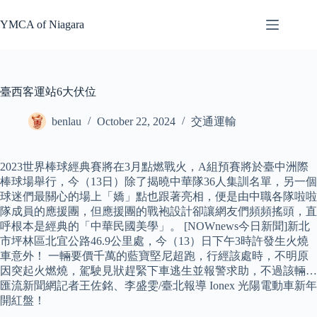
Skip
to
YMCA of Niagara
content
臺西客運站6大伏位
benlau
October 22, 2024
交通運輸
2023世界棒球經典賽將在3月點燃戰火，A組預賽將於臺中洲際
棒球場舉行，今（13日）除了揭曉中華隊36人集訓名單，另一個
球迷們最關心的場上「嬌」點也跟著亮相，便是由中職各隊啦啦
隊成員的應援團，但應援團的戰袍設計卻讓網友們頻頻搖頭，直
呼根本是經典的「中華民國美學」。 [NOWnews今日新聞]新北
市坪林區北宜公路46.9公里處，今（13）日下午3時許發生火燒
車意外！ 一輛要價千萬的藍寶堅尼超跑，行經該處時，不明原
因突起火燃燒，駕駛見狀趕緊下車逃生並報警求助，不過該輛…
匯流新聞網記者王佐銘、李盛雯/臺北報導 Ionex 光陽電動車新年
開紅盤！