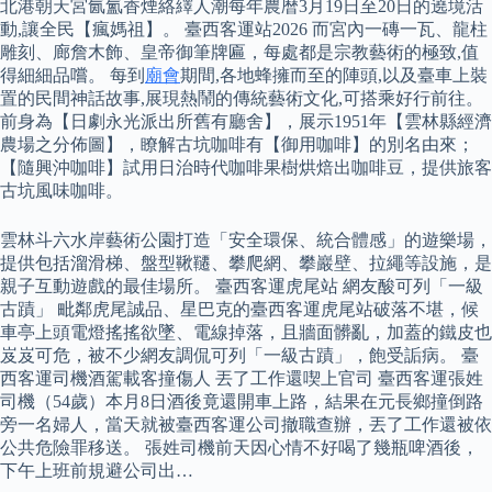
北港朝天宮氤氳香煙絡繹人潮每年農暦3月19日至20日的遶境活
動,讓全民【瘋媽祖】。 臺西客運站2026 而宮內一磚一瓦、龍柱
雕刻、廊詹木飾、皇帝御筆牌匾，每處都是宗教藝術的極致,值
得細細品嚐。 每到
廟會
期間,各地蜂擁而至的陣頭,以及臺車上裝
置的民間神話故事,展現熱鬧的傳統藝術文化,可搭乘好行前往。
前身為【日劇永光派出所舊有廳舍】，展示1951年【雲林縣經濟
農場之分佈圖】，瞭解古坑咖啡有【御用咖啡】的別名由來；
【隨興沖咖啡】試用日治時代咖啡果樹烘焙出咖啡豆，提供旅客
古坑風味咖啡。
雲林斗六水岸藝術公園打造「安全環保、統合體感」的遊樂場，
提供包括溜滑梯、盤型鞦韆、攀爬網、攀巖壁、拉繩等設施，是
親子互動遊戲的最佳場所。 臺西客運虎尾站 網友酸可列「一級
古蹟」 毗鄰虎尾誠品、星巴克的臺西客運虎尾站破落不堪，候
車亭上頭電燈搖搖欲墜、電線掉落，且牆面髒亂，加蓋的鐵皮也
岌岌可危，被不少網友調侃可列「一級古蹟」，飽受詬病。 臺
西客運司機酒駕載客撞傷人 丟了工作還喫上官司 臺西客運張姓
司機（54歲）本月8日酒後竟還開車上路，結果在元長鄉撞倒路
旁一名婦人，當天就被臺西客運公司撤職查辦，丟了工作還被依
公共危險罪移送。 張姓司機前天因心情不好喝了幾瓶啤酒後，
下午上班前規避公司出…