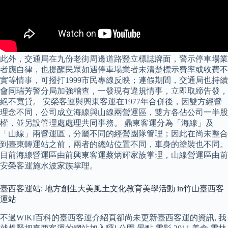
此外，交通局在九份老街周邊道路豎立標誌牌面，警示停車場業
者應自律，也提醒民眾如遇停車場業者未清楚標示費率或收費不
實等情事，可撥打1999市民專線反映；連假期間，交通局也持續
會同瑞芳警分局加強稽查，一發現有違規情事，立即取締告發，
絕不寬貸。 安榮客運與興東客運在1977年合併後，因雙方經營
理念不同，公司成立海線與山線兩營運區，雙方各佔公司一半股
權，並另設管理處處理共同事務。 鼎東客運分為「海線」及
「山線」兩營運區，分屬不同的經營團隊管理；因此在尚未整合
到臺東轉運站之前，兩者的總站位置不同，車身的塗裝也不同。
目前海線營運區由前興東客運蔡炳輝家族掌理，山線營運區由前
安榮客運施水波家族掌理。
臺西客運站: 地方創生大美風土文化教育美學活動 in竹山臺西客
運站
不過WIKI百科的臺西客運介紹頁卻尚未更新臺西客運的資訊, 我