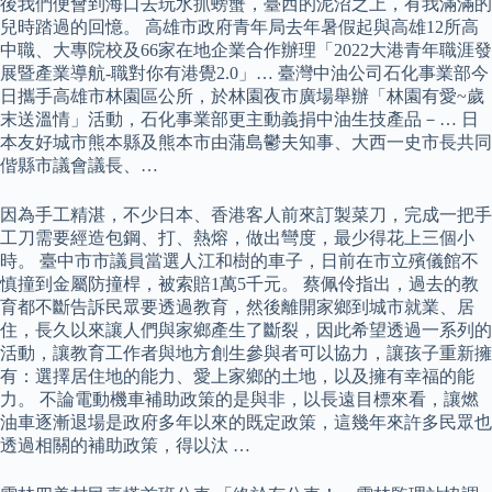
後我們便會到海口去玩水抓螃蟹，臺西的泥沼之上，有我滿滿的
兒時踏過的回憶。 高雄市政府青年局去年暑假起與高雄12所高
中職、大專院校及66家在地企業合作辦理「2022大港青年職涯發
展暨產業導航-職對你有港覺2.0」… 臺灣中油公司石化事業部今
日攜手高雄市林園區公所，於林園夜市廣場舉辦「林園有愛~歲
末送溫情」活動，石化事業部更主動義捐中油生技產品－… 日
本友好城市熊本縣及熊本市由蒲島鬱夫知事、大西一史市長共同
偕縣市議會議長、…
因為手工精湛，不少日本、香港客人前來訂製菜刀，完成一把手
工刀需要經造包鋼、打、熱熔，做出彎度，最少得花上三個小
時。 臺中市市議員當選人江和樹的車子，日前在市立殯儀館不
慎撞到金屬防撞桿，被索賠1萬5千元。 蔡佩伶指出，過去的教
育都不斷告訴民眾要透過教育，然後離開家鄉到城市就業、居
住，長久以來讓人們與家鄉產生了斷裂，因此希望透過一系列的
活動，讓教育工作者與地方創生參與者可以協力，讓孩子重新擁
有：選擇居住地的能力、愛上家鄉的土地，以及擁有幸福的能
力。 不論電動機車補助政策的是與非，以長遠目標來看，讓燃
油車逐漸退場是政府多年以來的既定政策，這幾年來許多民眾也
透過相關的補助政策，得以汰 …