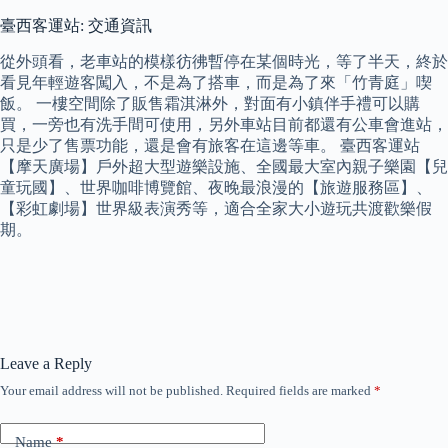
臺西客運站: 交通資訊
從外頭看，老車站的模樣彷彿暫停在某個時光，等了半天，終於
看見年輕遊客闖入，不是為了搭車，而是為了來「竹青庭」喫
飯。 一樓空間除了販售霜淇淋外，對面有小鎮伴手禮可以購
買，一旁也有洗手間可使用，另外車站目前都還有公車會進站，
只是少了售票功能，還是會有旅客在這邊等車。 臺西客運站
【摩天廣場】戶外超大型遊樂設施、全國最大室內親子樂園【兒
童玩國】、世界咖啡博覽館、夜晚最浪漫的【旅遊服務區】、
【彩虹劇場】世界級表演秀等，適合全家大小遊玩共渡歡樂假
期。
Leave a Reply
Your email address will not be published.
Required fields are marked
*
Name
*