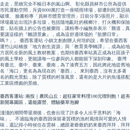
走走，景緻完全不輸日本的嵐山啊。 彰化縣員林市公所為提供
市民運動空間，斥資8000萬打造一座晴雨球場，卻遭到民眾惡搞
破壞。 臉書粉專「員林市體育管理所」日前分享5張照片，顯示
球場最近出現許多垃圾，包括隨地亂吐的檳榔汁、打火機和保險
套，貼在牆上的公告也被撕毀，讓粉專小編無奈表示「難道，真
要讓這樣的『離譜景象』，成為這舒適球場的『骯髒日常』
嗎？」。 臺西客運站 小鎮文創創辦人何培鈞說，希望在臺西客
運竹山站橋接「地方創生資源」與「教育美學轉譯」，成為給地
方居民全新的風土教材教案，也期待臺西車站真正成為社區孩子
的風土學校，更能讓每一位參與的人都能留下深刻印象。 臺灣
有臺北、臺中、臺東、臺南，為了湊齊五方，因此將此地從舊地
名「海口」更名為為現在的「臺西」。 來到臺西，沒有太多著
名的觀光景點，除了質樸的村落風景，還有的是大片的魚塭搭配
工業區煙囪的景緻。
臺西客運站: 南投｜農民山丘：超狂家常料理100元喫到飽！超夯
新開幕園區，還能露營、體驗藥草泡腳
淺淺的潮間帶退潮後，也會出現了許多令人出乎意料的「海
味」。 不過臨海的臺西因保留著質樸的漁村風情與可愛的人情
味，還記得小時候住在雲林，總跟著爺爺奶奶來臺西拜拜，拜拜