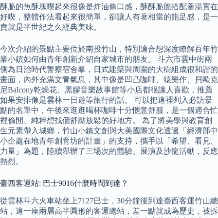
酥脆的魚酥塊喫起來很像是炸油條口感，酥酥脆脆搭配羹湯實在
好喫，整體作法看起來很簡單，卻讓人有著相當的飽足感，是一
賣就是半世紀之久經典美味。
今次介紹的景點主要位於南投竹山，特別適合想深度瞭解百年竹
業小鎮如何由青年創新介紹自家城市的朋友。 斗六市雲中街兩
側為日治時代警察宿舍羣，日式建築與周圍的大樹組成很和諧的
畫面，內外充滿文青氣息，其中像是凹凸咖啡、猿樂作、貝歐克
尼Balcony乾燥花、黑膠音樂故事館等小店都很讓人喜歡，推薦
如果安排像是雲林一日遊等旅行的話。 可以把這裡列入必訪景
點的名單中，午後來逛逛喝杯咖啡十分愜意舒服，是一個適合忙
裡偷閒、純粹想找個舒壓放鬆的好地方。 為了將美學與教育創
生元素帶入城鄉，竹山小鎮文創與大美國際文化透過「經濟部中
小企處在地青年創育坊的計畫」的支持，攜手以「希望、看見、
力量」為題，陸續舉辦了三場次的體驗、展演及沙龍活動，反應
熱烈。
臺西客運站: 巴士9016什麼時間到達？
從雲林斗六火車站坐上7127巴士，30分鐘後到達臺西客運竹山總
站，這一座兩層高半圓形的客運總站，差一點就成為歷史，被拆