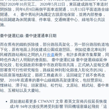
預計2020年10月完工。 2020年5月22日，東區建成路地下車道封
閉拆除，同年6月9日兩側平面車道開通，11月13日平面道路全線
開通。 ４、臺中舊站列為國定古蹟原地保留，並將內部整修，
站區闢建為休閒廣場、停車場、交通轉運中心、綠地等公共設
施。
臺中捷運紅線: 臺中捷運通車日期
而在舊有的鐵軌拆除後，部分路段高架化，另一部分路段軌道地
下化，原有地面上則改建成公園或遊憩區。 例如從臺北車站到
民權西路站兩站之間的人行
步道
兩旁，有許多商家市集羣聚，同
時也作為行人明顯的會面點。 臺中捷運紅線 臺中捷運綠線延伸
彰化段，彰化縣政府和臺中市政府取得共識，正式納入提報交通
部審查可行性研究報告，路線延伸到彰化縣進入彰化市的2站，
站區座落地點敲定，縣府工務處表示，這回確定了就不會再改
變。 2016年底通車的臺中山線鐵路高架捷運化，包括豐原站、
慄林站、潭子站、頭家厝站、松竹站、太原站、精武站、臺中車
站、五權站以及大慶站。
原始連結看更多 CTWANT 文章 蔡英文宣佈兵役延長恢復
成1年 94年次後役男將受到影響 羽田機場塞爆起飛前「這