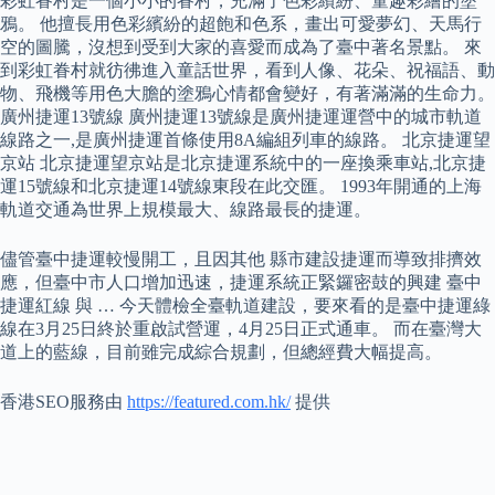
彩虹眷村是一個小小的眷村，充滿了色彩繽紛、童趣彩繪的塗
鴉。 他擅長用色彩繽紛的超飽和色系，畫出可愛夢幻、天馬行
空的圖騰，沒想到受到大家的喜愛而成為了臺中著名景點。 來
到彩虹眷村就彷彿進入童話世界，看到人像、花朵、祝福語、動
物、飛機等用色大膽的塗鴉心情都會變好，有著滿滿的生命力。
廣州捷運13號線 廣州捷運13號線是廣州捷運運營中的城市軌道
線路之一,是廣州捷運首條使用8A編組列車的線路。 北京捷運望
京站 北京捷運望京站是北京捷運系統中的一座換乘車站,北京捷
運15號線和北京捷運14號線東段在此交匯。 1993年開通的上海
軌道交通為世界上規模最大、線路最長的捷運。
儘管臺中捷運較慢開工，且因其他 縣市建設捷運而導致排擠效
應，但臺中市人口增加迅速，捷運系統正緊鑼密鼓的興建 臺中
捷運紅線 與 … 今天體檢全臺軌道建設，要來看的是臺中捷運綠
線在3月25日終於重啟試營運，4月25日正式通車。 而在臺灣大
道上的藍線，目前雖完成綜合規劃，但總經費大幅提高。
香港SEO服務由
https://featured.com.hk/
提供