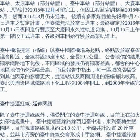
車站、太原車站（部分站體）、臺中車站（部分站體）、大慶車
站，原預計於2015年
12月
可望完工，但因工程延宕調整至2016年
8月；然而2016年8月仍未通車。 後續有多家媒體搶先報導9月25
日通車之暫定計畫，但臺鐵無法於當日通車；最終確定於2016年
10月15日夜間進行豐原至大慶間永久性軌道切換，10月16日上午
第一階段正式通車，各級列車開始行駛於高架軌道上。
臺中機場捷運（橘線）以臺中國際機場為起點，終點設於霧峯省
議會附近，全線共設26座車站，全長29.2公里。 公告地價的結果
顯示鐵路地下化後，不同區域的發展仍有顯著差異，都會的中心
地區地價仍然漲幅最高。 而且報告中指出，每一區域的漲幅受
到其他因素的影響更大，捷運站以及商圈周邊的漲幅都比較高。
臺北與周邊區域鐵路地下化工程從1984年開工，到2008年全線完
工。
臺中捷運紅線: 延伸閱讀
除了臺中捷運綠線外，備受關注的臺中捷運藍線，目前正在如火
如荼地規畫中。 臺中捷運藍線路線西起臺中港，東到臺糖生態
園區，目前規畫路線長度約 24.8 公里，全線共計設置 20 座車
站，並與市府旁的臺中綠線交會形成十字路網。 臺中捷運綠線