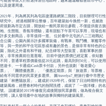
可能會導致人們在選擇居住地區時，越來越遠離都會區市中心，
以及捷運周邊。
2021年，列為將其列為屯區捷運路網第二階段，目前辦理可行性
研究中。 經過相關單位整修，百年建築如今換然一新，也被政
府規劃為市定古蹟，開放給一般民眾前往參觀，不僅提供復古旗
袍、生態瓶、香氛等體驗，還有甜點下午茶可以享用，現場也有
許多文創商品，非常值得一逛。 位於臺中北屯的八二三砲戰紀
念公園，公園內展示許多國軍裝備，有戰車、戰鬥機、軍艦零件
等，與一旁的和平住宅區形成有趣的景色，是個非常有特色的公
園，除此之外還有和平鐘、紀念碑等大型裝置，喜歡軍事的朋
友，非常推薦前往逛逛喔。 目前中捷的票價已經定案，依站數
不同，普通單程票價最低從20元起跳，最高則到50元，可以使用
悠遊卡、一卡通或iCash票卡付款，另外也規劃「敬老愛心
票」、「團體優惠票」、「優惠定期票」與「旅遊票」等票種，
給有不同需求的民眾更多選擇。 圖/travelya7_輕旅行臺中市歷史
建築「林懋陽故居」，建成於1920年代，保留了日治時期特有的
建築風格，經歷眷村時代的熱鬧洗禮，成就了「一德洋樓」的名
號。 該建築於2015年修復完成後開放民眾參觀，做為複合藝文
空間，讓人發現臺中在地的故事與獨特的建築風景。