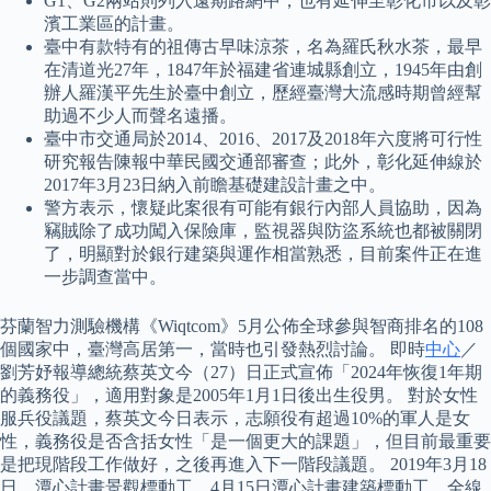
G1、G2兩站則列入遠期路網中，也有延伸至彰化市以及彰
濱工業區的計畫。
臺中有款特有的祖傳古早味涼茶，名為羅氏秋水茶，最早
在清道光27年，1847年於福建省連城縣創立，1945年由創
辦人羅漢平先生於臺中創立，歷經臺灣大流感時期曾經幫
助過不少人而聲名遠播。
臺中市交通局於2014、2016、2017及2018年六度將可行性
研究報告陳報中華民國交通部審查；此外，彰化延伸線於
2017年3月23日納入前瞻基礎建設計畫之中。
警方表示，懷疑此案很有可能有銀行內部人員協助，因為
竊賊除了成功闖入保險庫，監視器與防盜系統也都被關閉
了，明顯對於銀行建築與運作相當熟悉，目前案件正在進
一步調查當中。
芬蘭智力測驗機構《Wiqtcom》5月公佈全球參與智商排名的108
個國家中，臺灣高居第一，當時也引發熱烈討論。 即時
中心
／
劉芳妤報導總統蔡英文今（27）日正式宣佈「2024年恢復1年期
的義務役」，適用對象是2005年1月1日後出生役男。 對於女性
服兵役議題，蔡英文今日表示，志願役有超過10%的軍人是女
性，義務役是否含括女性「是一個更大的課題」，但目前最重要
是把現階段工作做好，之後再進入下一階段議題。 2019年3月18
日，潭心計畫景觀標動工，4月15日潭心計畫建築標動工，全線