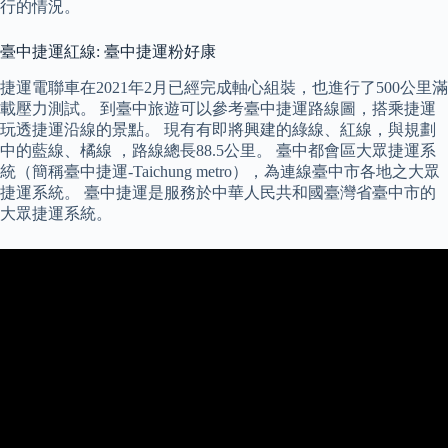
行的情況。
臺中捷運紅線: 臺中捷運粉好康
捷運電聯車在2021年2月已經完成軸心組裝，也進行了500公里滿
載壓力測試。 到臺中旅遊可以參考臺中捷運路線圖，搭乘捷運
玩透捷運沿線的景點。 現有有即將興建的綠線、紅線，與規劃
中的藍線、橘線 ，路線總長88.5公里。 臺中都會區大眾捷運系
統（簡稱臺中捷運-Taichung metro），為連線臺中市各地之大眾
捷運系統。 臺中捷運是服務於中華人民共和國臺灣省臺中市的
大眾捷運系統。