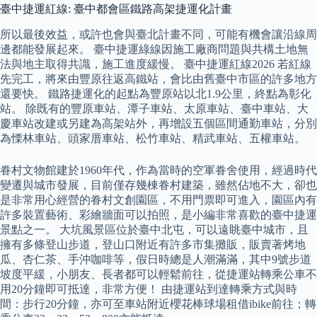
臺中捷運紅線: 臺中都會區鐵路高架捷運化計畫
所以最後效益，或許也會與臺北計畫不同，可能有機會讓沿線周
邊都能發展起來。 臺中捷運綠線因施工廠商問題與共構土地無
法與地主取得共識，施工進度緩慢。 臺中捷運紅線2026 若紅線
先完工，將來由豐原往返高鐵站，會比由舊臺中市區的許多地方
還要快。 鐵路捷運化的起點為豐原站以北1.9公里，終點為彰化
站。 除既有的豐原車站、潭子車站、太原車站、臺中車站、大
慶車站改建或另建為高架站外，再增設五個區間通勤車站，分別
為慄林車站、頭家厝車站、松竹車站、精武車站、五權車站。
眷村文物館建於1960年代，作為當時的空軍眷舍使用，經過時代
變遷與城市發展，目前僅存幾棟眷村建築，雖然佔地不大，卻也
是非常用心經營的眷村文創園區，不用門票即可進入，園區內有
許多裝置藝術、彩繪牆面可以拍照，是小編非常喜歡的臺中捷運
景點之一。 大坑風景區位於臺中北屯，可以遠眺臺中城市，且
擁有多條登山步道，登山口附近有許多市集攤販，販賣著烤地
瓜、杏仁茶、手沖咖啡等，假日時總是人潮滿滿，其中9號步道
坡度平緩，小朋友、長者都可以輕鬆前往，從捷運站轉乘公車不
用20分鐘即可抵達，非常方便！ 由捷運站到達轉乘方式與時
間：步行20分鐘，亦可至車站附近櫻花棒球場租借ibike前往；轉