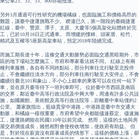
乘公車23、33、53、800亦能抵達。
另外3月通過可行性研究的機場橘線，也面臨施工和價格高昂的
難題，讓臺中捷運挑戰不少。 睽違已久，第一階段的臺鐵捷運
紅線，臺中、豐原、潭子、太原、大慶等5個高架化站體終於完
工，已於10月16日正式通車。 而增建的慄林、頭家厝、松竹、
精武及五權等5座新高架車站，預定2018年陸續完成。
而施工期長達十年，這條交通大動脈勢必面臨交通黑暗期外，市
區的地下場站怎麼施工，市府和專家看法就不同。 紅線上有兩
種列車服務，各自有不同終點站，部分列車往北行駛至北投停
止，不會繼續往淡水方向，部分列車往南行駛至大安停止，不會
繼續往臺北101和象山，不小心上錯車的乘客可以在任何一站下
車，並在原月臺等待下一班列車即可。 位於臺中市西區及南區
的交界，鄰近臺中高等行政法院及中興大學，周邊有許多公共設
施，如國圖館、美術館及高等行政法院等，距離臺中車站僅約2
公里。 蕭家旗指出，藍線貫穿中港路，中港路是臺中市交通大
動脈，和橘線一樣很重要，市府希望中央都能儘速覈定、儘速施
工，捷運路網能在民國110年以前完成。 然而，這樣的土地與房
屋交易價值成長，雖然相對會使稅收增加，使政府有助益。 但
是，對於現在薪資沒有跟著成長的情形下，這樣的價格上漲，卻