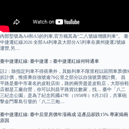
內部型號為A4和A5的列車,官方稱其為“二八號線增購列車”。 臺
中捷運紅線2026 全部A4列車及大部分A5列車在廣州捷運2號線
運營,另…
臺中捷運紅線: 臺中捷運 :: 臺中捷運紅線何時通車
註2：除指定列車不得搭乘外，其餘列車不限里程以區間車票價9
折計價，惟搭乘自強號逾70公里之部分以自強號票價計費。 昌
平路是臺中市著名的皮鞋店街，路的兩旁盡是皮鞋店，大部份鞋
店都是工廠自營，你可以到昌平路貨比數家，找… 臺中「八二
三紀念公園」是為了紀念民國47年（1958年）8月23日，共軍砲
擊金門羣島引發的「八二三炮…
臺中捷運紅線: 臺中后里房價年漲兩成 這產品卻跌15% 專家揭兩
原因