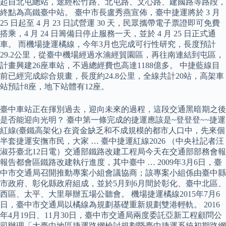
起自北屯總站，途經松竹路、北屯路、文心路、建國路等路段，
終點為高鐵臺中站。 臺中市長盧秀燕宣佈，臺中捷運將於 3 月
25 日起至 4 月 23 日試營運 30 天，民眾攜帶電子票證即可免費
搭乘，4 月 24 日籌備日停止服務一天，並於 4 月 25 日正式通
車。 而機場捷運橘線，今年3月也完成可行性研究，長度預計
29.2公里，從臺中機場經過水湳經貿園區，再往南連結到屯區，
計畫興建26座車站，不過總經費也高達1188億多。 中捷藍線目
前已經完成綜合規畫，長度約24.8公里，全線共計20站，高架車
站預計8座，地下站體有12座。
臺中車站正在揮別過去，迎向未來的過程，這段交通黑暗期之後
是否能迎向光明？ 臺中第一條完成的捷運應該是~登登登~~捷運
紅線(臺鐵高架化) 在資金缺乏和不成規模的都市人口中，先來個
半套捷運安撫市民，大家 … 臺中捷運紅線2026 （中央社記者汪
淑芬臺北12日電）交通部鐵路改建工程局今天在交通部部務會報
報告都會區鐵路改建執行進度，其中臺中 … 2009年3月6日，臺
中市交通局召開推動專案小組會議協商；該專案小組係由臺中縣
市政府、彰化縣政府組成，並於5月到6月間於彰化、臺中北區、
西區、太平、大里舉辦五場公聽會。 機場捷運橘線2015年7月6
日，臺中市交通局以橘線為規劃基礎重新規劃雙港輕軌。 2016
年4月19日、11月30日，臺中市交通局兩度委託亞新工程顧問公
司辦理「大臺中地區捷運路網檢討規劃暨臺中捷運系統初期路網