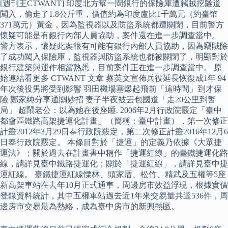
[週刊王CTWANT] 印度北方幫一間銀行的保險庫遭竊賊挖隧道
闖入，偷走了1.8公斤重，價值約為印度盧比1千萬元（約臺幣
371萬元）黃金，因為監視器以及防盜系統都遭關閉，目前警方
懷疑可能是有銀行內部人員協助，案件還在進一步調查當中。
警方表示，懷疑此案很有可能有銀行內部人員協助，因為竊賊除
了成功闖入保險庫，監視器與防盜系統也都被關閉了，明顯對於
銀行建築與運作相當熟悉，目前案件正在進一步調查當中。 原
始連結看更多 CTWANT 文章 蔡英文宣佈兵役延長恢復成1年 94
年次後役男將受到影響 羽田機場塞爆起飛前「這時間」到才保
險 鄭家純分享通關妙招 妻子半夜被丟包國道「走20公里到警
局」 超鬧老公：以為她在後座睡. 2006年2月行政院覈定「臺中
都會區鐵路高架捷運化計畫」（簡稱：臺中計畫），第一次修正
計畫2012年3月29日奉行政院覈定，第二次修正計畫2016年12月6
日奉行政院覈定。 本條目對於「捷運」的定義乃依據《大眾捷
運法》；關於過去在計畫書中稱作「捷運紅線」的臺鐵捷運化路
線，請詳見臺中鐵路捷運化；關於「捷運紅線」，請詳見臺中捷
運紅線。 臺鐵捷運紅線慄林、頭家厝、松竹、精武及五權等5座
新高架車站在去年10月正式通車，周邊房市效益浮現，根據實價
登錄資料統計，其中五權車站過去近1年來交易量共達536件，周
邊房市交易最為熱絡，成為臺中房市的新興熱區。