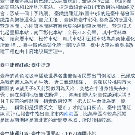
臺中捷運藍線目前已經完成綜合規劃，全線24.8公里，規劃8座
高架車站和12座地下車站。 捷運藍線會在B14市政府站和綠線交
會，形成一個十字路網。 臺鐵捷運紅線(臺中)指的是臺中都會區
鐵路高架捷運化計畫完工後， 臺鐵於臺中彰化 都會區的捷運化
營運區間，亦即該區間將有較密集的區間車次開行。 營運模式
北起豐原車站，南至彰化車站，全長31.8 公里。 其中慄林車
站、頭家厝車站、松竹車站、精武車站和五權車站為高架捷運化
所新 增 … 臺中鐵路高架化第一階段通車，臺中火車站前廣場改
建工程也由市府建設局辦理中。
臺中捷運紅線: 臺中捷運
臺灣的黃色垃圾車播放世界名曲催促著民眾出門倒垃圾，已經成
為我們習以為常的生活。 近日氣溫驟降，一名獨居於桃園市大
園區的58歲男子6天前疑似因為天冷，突然右半邊身體失去知
覺，倒在房間地板無法動彈，… 鴻海創辦人郭臺銘談到採購Ｂ
ＮＴ疫苗的經歷時，指責政府沒有「把人民生命做為第一優
先」，稱當初是獲蔡英文「恩准」才能進口疫苗。 臺中捷運紅
線 而評估報告中指出臺北市內
南港
區，比萬華區有較高漲幅，
是因為南港區是臺北市的新開發區域，所以漲幅較高。
臺中捷運紅線: 臺中捷運景點：105四維國小站