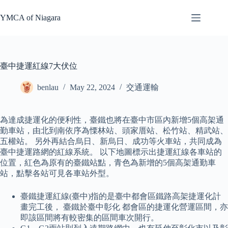
Skip
to
YMCA of Niagara
content
臺中捷運紅線7大伏位
benlau
May 22, 2024
交通運輸
為達成捷運化的便利性，臺鐵也將在臺中市區內新增5個高架通
勤車站，由北到南依序為慄林站、頭家厝站、松竹站、精武站、
五權站。 另外再結合烏日、新烏日、成功等火車站，共同成為
臺中捷運路網的紅線系統。 以下地圖標示出捷運紅線各車站的
位置，紅色為原有的臺鐵站點，青色為新增的5個高架通勤車
站，點擊各站可見各車站外型。
臺鐵捷運紅線(臺中)指的是臺中都會區鐵路高架捷運化計
畫完工後， 臺鐵於臺中彰化 都會區的捷運化營運區間，亦
即該區間將有較密集的區間車次開行。