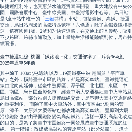
年推出的多起新案價格不俗，3字頭以上價碼時有所聞，除了反
映捷運紅利外，也受惠於水湳經貿園區開發，重大建設有中央公
園、國際會展中心、臺中綠美圖、中臺灣電影中心等。 烏日站
是3座車站中唯一的「
三鐵
共構」車站，包括臺鐵、高鐵、捷運
交匯，烏日站周邊的高鐵特區號稱「六條通」除了高鐵臺鐵和捷
運，還有國道1號、2號和74快速道路，在交通上頗具優勢，吸引
不少跨區、跨縣市通勤族，加上當地生活機能陸續到位，房市持
續看漲。
臺中捷運紅線: 桃園「鐵路地下化」交通部準了！斥資964億、
2025年通車5年前
其中除了 103a北屯總站 以及 119高鐵臺中站 是屬於「平面車
站」之外，橫跨臺中市區的路線，都是高架車站。 臺鐵捷運紅
線由北向南延伸，從臺中豐原區、潭子區、北屯區、東區、中
區、南區、烏日區至彰化市，經臺中兩大交通樞紐臺中火車站及
烏日高鐵站，部分站別與捷運綠線交會，是串聯大臺中交通網絡
的重要利多。 而除了臺中火車站外，臺中市區由北到南的豐
原、潭子、太原與大慶等站也都改建為高架車站。 豐原到大慶
沿線鐵路也都由平面鐵路變為高架鐵路，這樣一系列高架化改建
的目的，是為了將臺中市區鐵路一同發展成臺中捷運系統的紅
線。 第一階段：改建成高架站的豐原車站（部分站體）、潭子