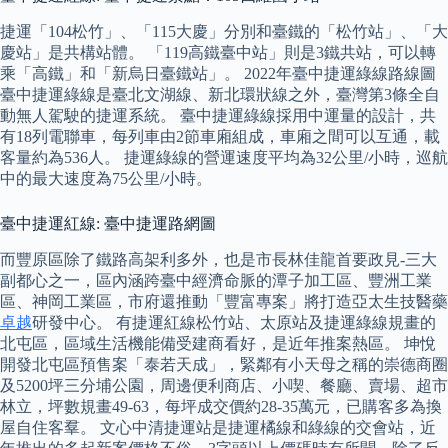
捷運「104松竹」、「115大慶」分別和臺鐵的「松竹站」、「大
慶站」是共構站體。 「119高鐵臺中站」則是3鐵共站，可以轉
乘「高鐵」和「新烏日臺鐵站」。 2022年臺中捷運綠線路線圖
臺中捷運綠線是臺北文湖線、新北環狀線之外，臺灣第3條全自
動無人駕駛的捷運系統。 臺中捷運綠線採用中運量的設計，共
有18列電聯車，每列車由2節車廂組成，車廂之間可以互通，載
客量約為536人。 捷運綠線的營運速度平均為32公里/小時，巡航
中的最大速度為75公里/小時。
臺中捷運紅線: 臺中捷運路網圖
而豐原區除了鐵路高架利多外，也是市長林佳龍首要政見-三大
副都心之一，區內涵跨臺中經濟命脈的潭子加工區、豐洲工業
區、神岡工業區，市府還推動「豐富專案」將打造亞太生技醫藥
卓越
研發中心。 有捷運紅線松竹站、太原站及捷運綠線規畫的
北屯區，區域生活機能備受建商看好，是近年推案熱區。 坤悅
開發北屯區預售案「泰若天成」，緊鄰有小天母之稱的崇德商圈
及5200坪三分埔公園，周邊便利商店、小喫、餐廳、賣場、超市
林立，坪數規畫49-63，每坪成交價約28-35萬元，已購客多為換
屋自住客羣。 文心中清捷運站是捷運橘線和綠線的交會站，近