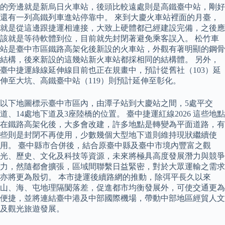
的旁邊就是新烏日火車站，後頭比較遠處則是高鐵臺中站，剛好
還有一列高鐵列車進站停靠中。 來到大慶火車站裡面的月臺，
就是從這邊跟捷運相連接，大致上硬體都已經建設完備，之後應
該就是等待軟體到位，目前就先封閉著避免乘客誤入。 松竹車
站是臺中市區鐵路高架化後新設的火車站，外觀有著明顯的鋼骨
結構，後來新設的這幾站新火車站都採相同的結構體。 另外，
臺中捷運綠線延伸線目前也正在規畫中，預計從舊社（103）延
伸至大坑、高鐵臺中站（119）則預計延伸至彰化。
以下地圖標示臺中市區內，由潭子站到大慶站之間，5處平交
道、14處地下道及3座陸橋的位置。 臺中捷運紅線2026 這些地點
在鐵路高架化後，大多會改建，許多地點是轉變為平面道路，有
些則是封閉不再使用，少數幾個大型地下道則維持現狀繼續使
用。 臺中縣市合併後，結合原臺中縣及臺中市境內豐富之觀
光、歷史、文化及科技等資源，未來將極具高度發展潛力與競爭
力，然隨都會擴張，區域間聯繫日益緊密，對於大眾運輸之需求
亦將更為殷切。 本市捷運後續路網的推動，除弭平長久以來
山、海、屯地理隔閡落差，促進都市均衡發展外，可使交通更為
便捷，並將連結臺中港及中部國際機場，帶動中部地區經貿人文
及觀光旅遊發展。