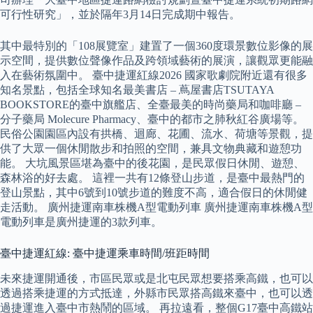
可行性研究」，並於隔年3月14日完成期中報告。
其中最特別的「108展覽室」建置了一個360度環景數位影像的展
示空間，提供數位聲像作品及跨領域藝術的展演，讓觀眾更能融
入在藝術氛圍中。 臺中捷運紅線2026 國家歌劇院附近還有很多
知名景點，包括全球知名最美書店 – 蔦屋書店TSUTAYA
BOOKSTORE的臺中旗艦店、全臺最美的時尚藥局和咖啡廳 –
分子藥局 Molecure Pharmacy、臺中的都市之肺秋紅谷廣場等。
民俗公園園區內設有拱橋、迴廊、花圃、流水、荷塘等景觀，提
供了大眾一個休閒散步和拍照的空間，兼具文物典藏和遊憩功
能。 大坑風景區堪為臺中的後花園，是民眾假日休閒、遊憩、
森林浴的好去處。 這裡一共有12條登山步道，是臺中最熱門的
登山景點，其中6號到10號步道的難度不高，適合假日的休閒健
走活動。 廣州捷運南車株機A型電動列車 廣州捷運南車株機A型
電動列車是廣州捷運的3款列車。
臺中捷運紅線: 臺中捷運乘車時間/班距時間
未來捷運開通後，市區民眾或是北屯民眾想要搭乘高鐵，也可以
透過搭乘捷運的方式抵達，外縣市民眾搭高鐵來臺中，也可以透
過捷運進入臺中市熱鬧的區域。 再拉遠看，整個G17臺中高鐵站