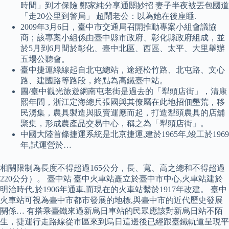
時間」到才保險 鄭家純分享通關妙招 妻子半夜被丟包國道
「走20公里到警局」 超鬧老公：以為她在後座睡.
2009年3月6日，臺中市交通局召開推動專案小組會議協
商；該專案小組係由臺中縣市政府、彰化縣政府組成，並
於5月到6月間於彰化、臺中北區、西區、太平、大里舉辦
五場公聽會。
臺中捷運綠線起自北屯總站，途經松竹路、北屯路、文心
路、建國路等路段，終點為高鐵臺中站。
圖/臺中觀光旅遊網南屯老街是過去的「犁頭店街」，清康
熙年間，浙江定海總兵張國與其僚屬在此地招佃墾荒，移
民湧集，農具製造與販賣運應而起，打造犁頭農具的店舖
聚集，形成農產品交易中心，稱之為「犁頭店街」。
中國大陸首條捷運系統是北京捷運,建於1965年,竣工於1969
年,試運營於…
相關限制為長度不得超過165公分，長、寬、高之總和不得超過
220公分）。 臺中站 臺中火車站矗立於臺中市中心,火車站建於
明治時代,於1906年通車,而現在的火車站繫於1917年改建。 臺中
火車站可視為臺中市都市發展的地標,與臺中市的近代歷史發展
關係… 有搭乘臺鐵來過新烏日車站的民眾應該對新烏日站不陌
生，捷運行走路線從市區來到烏日這邊後已經跟臺鐵軌道呈現平