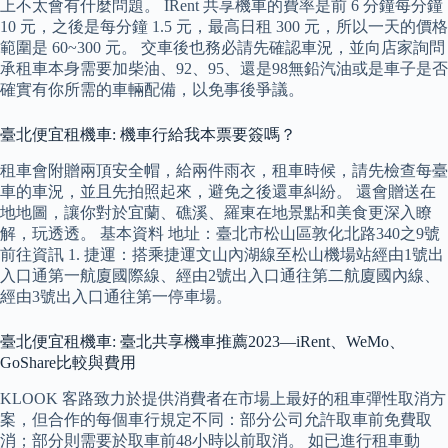
上不太會有什麼問題。 IRent 共享機車的費率是前 6 分鐘每分鐘
10 元，之後是每分鐘 1.5 元，最高日租 300 元，所以一天的價格
範圍是 60~300 元。 交車後也務必請先確認車況，並向店家詢問
承租車本身需要加柴油、92、95、還是98無鉛汽油或是車子是否
確實有你所需的車輛配備，以免事後爭議。
臺北便宜租機車: 機車行給我本票要簽嗎？
租車會附贈兩頂安全帽，給兩件雨衣，租車時候，請先檢查每臺
車的車況，並且先拍照起來，避免之後還車糾紛。 還會贈送在
地地圖，讓你對於宜蘭、礁溪、羅東在地景點和美食更深入瞭
解，玩透透。 基本資料 地址：臺北市松山區敦化北路340之9號
前往資訊 1. 捷運：搭乘捷運文山內湖線至松山機場站經由1號出
入口通第一航廈國際線、經由2號出入口通往第二航廈國內線、
經由3號出入口通往第一停車場。
臺北便宜租機車: 臺北共享機車推薦2023—iRent、WeMo、
GoShare比較與費用
KLOOK 客路致力於提供消費者在市場上最好的租車彈性取消方
案，但合作的每個車行規定不同：部分公司允許取車前免費取
消；部分則需要於取車前48小時以前取消。 如已進行租車動