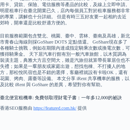
用卡、貸款、保險、電信服務等產品的比較，及線上立即申請。
明星租車行在臺北開業已久，店內每個員工對於租車服務都非常
的專業，講解也十分詳細。 但是有時三五好友要一起相約去近
郊時，開車還是比較舒適方便的。
目前服務範圍包含雙北、桃園、臺中、雲林、臺南及高雄，新北
市青春山海線則採GoShare DOTS 定點借還。 GoShare現在多了
各種騎士挑戰，例如在期限內達成指定騎乘次數或換電次數，可
獲得騎乘金。 天下居汽車行館有別一般汽車旅館，以木質調為
裝潢主題，典雅大方且空間大，雖是汽旅但就算帶長輩居住也不
失禮；如果是一羣朋友或家庭出遊，想找包棟、不打擾人的地
方，那松悅民宿也是不錯的選擇，客廳裡就設有卡啦OK，還有
花園、烤肉、露臺等設備。 本文分享 iRent 共享機車的服務，以
及比較 iRent 與 GoShare 的差異，希望對你有幫助。
臺北便宜租機車: 免費領取理財電子書：一年多12,000的祕訣
香港SEO服務由
https://featured.com.hk/
提供