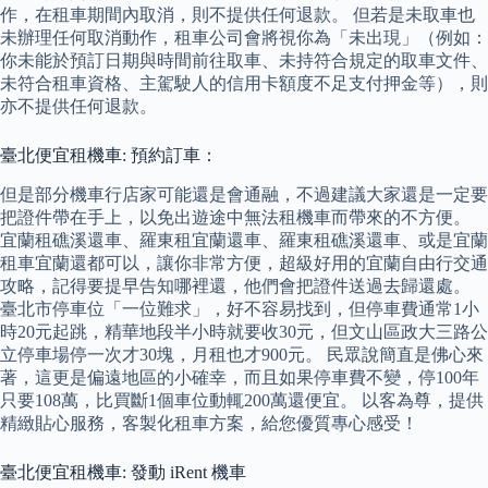
作，在租車期間內取消，則不提供任何退款。 但若是未取車也
未辦理任何取消動作，租車公司會將視你為「未出現」（例如：
你未能於預訂日期與時間前往取車、未持符合規定的取車文件、
未符合租車資格、主駕駛人的信用卡額度不足支付押金等），則
亦不提供任何退款。
臺北便宜租機車: 預約訂車：
但是部分機車行店家可能還是會通融，不過建議大家還是一定要
把證件帶在手上，以免出遊途中無法租機車而帶來的不方便。
宜蘭租礁溪還車、羅東租宜蘭還車、羅東租礁溪還車、或是宜蘭
租車宜蘭還都可以，讓你非常方便，超級好用的宜蘭自由行交通
攻略，記得要提早告知哪裡還，他們會把證件送過去歸還處。
臺北市停車位「一位難求」，好不容易找到，但停車費通常1小
時20元起跳，精華地段半小時就要收30元，但文山區政大三路公
立停車場停一次才30塊，月租也才900元。 民眾說簡直是佛心來
著，這更是偏遠地區的小確幸，而且如果停車費不變，停100年
只要108萬，比買斷1個車位動輒200萬還便宜。 以客為尊，提供
精緻貼心服務，客製化租車方案，給您優質專心感受！
臺北便宜租機車: 發動 iRent 機車