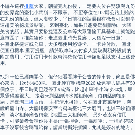
小編在這裡
推薦
大家，朝聖完九份後，一定要去位在雙溪與九份
的交界處的臺北小武嶺－不厭亭。 不厭亭位在102縣公路上雖然
在九份的附近，但人潮較少，平日前往的話還很有機會可以獨享
這超美的祕境景點呢。 來到臺北，如果只想要逛街購物、大啖
美食的話，其實只要搭捷運及公車等大眾運輸工具基本上就能跑
遍市區了（推薦給你：走進臺北時光長廊，大稻埕一日遊）。
在臺北搭捷運或公車，大多都使用悠遊卡、一卡通付款。 臺北
便宜租機車 重要提醒：請於取車時支付多人駕駛與額外設備的
附加費用，使用信用卡付款時請確保信用卡額度足以支付上述費
用。
找到車位已經夠開心，但仔細看看牌子公告的停車費，簡直是佛
心來著，1次只要30塊。 臺北便宜租機車2026 放遠望去總共有50
個位子，平日時間已經停了9成滿，比起市區半小時收30塊，民
眾覺得差很大。 接著來到艋舺清水巖祖師廟，俗稱艋舺祖師
廟，是臺灣
三級
古蹟。 主祀清水祖師，位在臺北市萬華區，與
艋舺龍山寺、大龍峒保安宮合稱為臺北三大廟門，也與三峽祖師
廟、淡水祖師廟合稱臺北地區三大祖師廟。 另外若沒有信用
卡，可能業者會請你簽本票(一張押金、一張罰單)，一樣的確認
車子沒事後會歸還給你，請當場撕好撕爛，尤其是簽名的地方。