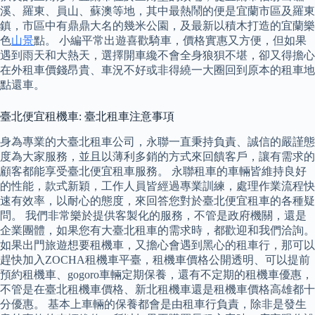
溪、羅東、員山、蘇澳等地，其中最熱鬧的便是宜蘭市區及羅東
鎮，市區中有鼎鼎大名的幾米公園，及最新以積木打造的宜蘭樂
色
山景
點。 小編平常出遊喜歡騎車，價格實惠又方便，但如果
遇到雨天和大熱天，選擇開車纔不會全身狼狽不堪，卻又得擔心
在外租車價錢昂貴、車況不好或非得繞一大圈回到原本的租車地
點還車。
臺北便宜租機車: 臺北租車注意事項
身為專業的大臺北租車公司，永聯一直秉持負責、誠信的嚴謹態
度為大家服務，並且以薄利多銷的方式來回饋客戶，讓有需求的
顧客都能享受臺北便宜租車服務。 永聯租車的車輛皆維持良好
的性能，款式新穎，工作人員皆經過專業訓練，處理作業流程快
速有效率，以耐心的態度，來回答您對於臺北便宜租車的各種疑
問。 我們非常樂於提供客製化的服務，不管是政府機關，還是
企業團體，如果您有大臺北租車的需求時，都歡迎和我們洽詢。
如果出門旅遊想要租機車，又擔心會遇到黑心的租車行，那可以
趕快加入ZOCHA租機車平臺，租機車價格公開透明、可以提前
預約租機車、gogoro車輛定期保養，還有不定期的租機車優惠，
不管是在臺北租機車價格、新北租機車還是租機車價格高雄都十
分優惠。 基本上車輛的保養都會是由租車行負責，除非是發生