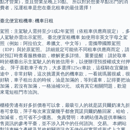
點才營業)，並且營業至晚上10點。 所以對於想要早點出門的消
費者，泓運租車是您在臺北租車的最佳選擇！
臺北便宜租機車: 機車日租
駕照：主駕駛人需持至少1或2年駕照（依租車供應商規定），多
人駕駛亦需出示駕照。 臺北便宜租機車 如使用非英文字母之駕
照（例如：阿拉伯文、希臘文、中文等），需攜帶國際駕照
（IDP）與於原駕照。 詳細規定可能依不同租車供應商而定，請
於預訂時查看服務條款，瞭解更多詳情。 重要提醒：請於取車
時於櫃臺出示主駕駛人的有效信用卡，以便辦理預授權或支付押
金。 萍子喜歡車子有力，大多選擇125cc車款，這樣騎在宜蘭旅
途中，非常好騎，這次挑選黃色的機車款，一看就瑪麗很威，很
好騎，車子租出去的時候，油是加滿的，等到還車，記得要把油
加滿，若沒有加滿，一格油補50元。 或有其它相關問題，歡迎
來電短租門市洽詢。
櫃檯旁邊有好多折價卷可以拿，最吸引人的就是諾貝爾奶凍九折
卷可拿取，萍子每次來宜蘭幾乎都會買諾貝爾奶酪回家，哈哈，
加減省，也可省不少優惠。 免責聲明：本網站僅為提供車輛出
售資訊的參考平臺，並不涉入其中的任何諮詢、交易。 本網站
對該車輛之產權及其他相關資訊亦不做任何實質或形式上之審