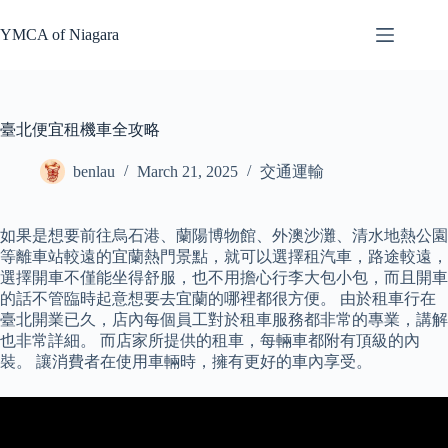
Skip
to
YMCA of Niagara
content
臺北便宜租機車全攻略
benlau
March 21, 2025
交通運輸
如果是想要前往烏石港、蘭陽博物館、外澳沙灘、清水地熱公園
等離車站較遠的宜蘭熱門景點，就可以選擇租汽車，路途較遠，
選擇開車不僅能坐得舒服，也不用擔心行李大包小包，而且開車
的話不管臨時起意想要去宜蘭的哪裡都很方便。 由於租車行在
臺北開業已久，店內每個員工對於租車服務都非常的專業，講解
也非常詳細。 而店家所提供的租車，每輛車都附有頂級的內
裝。 讓消費者在使用車輛時，擁有更好的車內享受。