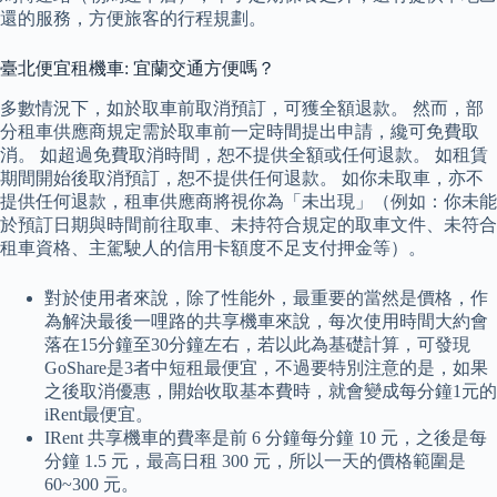
還的服務，方便旅客的行程規劃。
臺北便宜租機車: 宜蘭交通方便嗎？
多數情況下，如於取車前取消預訂，可獲全額退款。 然而，部
分租車供應商規定需於取車前一定時間提出申請，纔可免費取
消。 如超過免費取消時間，恕不提供全額或任何退款。 如租賃
期間開始後取消預訂，恕不提供任何退款。 如你未取車，亦不
提供任何退款，租車供應商將視你為「未出現」（例如：你未能
於預訂日期與時間前往取車、未持符合規定的取車文件、未符合
租車資格、主駕駛人的信用卡額度不足支付押金等）。
對於使用者來說，除了性能外，最重要的當然是價格，作
為解決最後一哩路的共享機車來說，每次使用時間大約會
落在15分鐘至30分鐘左右，若以此為基礎計算，可發現
GoShare是3者中短租最便宜，不過要特別注意的是，如果
之後取消優惠，開始收取基本費時，就會變成每分鐘1元的
iRent最便宜。
IRent 共享機車的費率是前 6 分鐘每分鐘 10 元，之後是每
分鐘 1.5 元，最高日租 300 元，所以一天的價格範圍是
60~300 元。