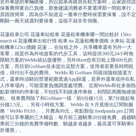
意外事故的車輛維修，所以如果再購買長租方案時，店家跟你說
保養費用要自己負擔，那會建議消費者不要選擇那一間租車行，
原因很簡單，因為你不知道這一臺車什麼時候需要保養，說不定
剛騎一兩天就遇到要保養，這樣不就非常倒黴。
花蓮租車公司 花蓮車站租車 花蓮租車機車哪一間比較好 150cc
march t4 花蓮機車出租行情 租車 tta 花蓮租機車價格 火車站 花蓮
租機車125cc價錢 花蓮 … 在短租之外，共享機車還有另外一大
客羣，就是作為外地遊客的代步工具，這時提供300元24小時無
限騎方案的WeMo就佔盡優勢，另外iRent也有日租上限600元的
方案，而目前GoShare並未提出這類方案，使用者若要長時間租
借，得付出不低的費用。 WeMo 和 GoShare 同樣採隨租隨還方
式，還車時須騎回營運範圍透過App歸還，若界外還車或停在私
人停車場內，可能需要負擔調度處理費。 近期WeMo和在多個熱
點新增特約停車場，不怕找不到路邊停車格，和鬧區商圈無縫接
軌。 租車費用除了和GoShare一樣「前6分鐘15元，第7分鐘起每
分鐘2.5元」，另有小時租方案。 WeMo 在 9 月底推出訂閱制服
務「WeMo PASS」，月費為99元，有點類似 foodpanda pro 訂閱
後可以享專屬的三大權益：每月前三趟騎乘20分鐘免費、趟趟騎
乘前三分鐘的免費準備時數、騎越多省越多，最高還可享騎乘8
折優惠」。