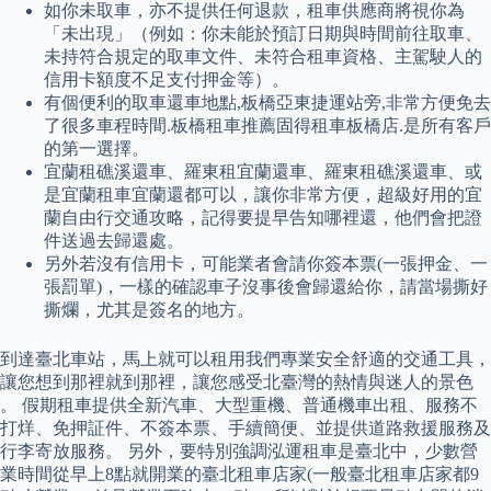
如你未取車，亦不提供任何退款，租車供應商將視你為
「未出現」（例如：你未能於預訂日期與時間前往取車、
未持符合規定的取車文件、未符合租車資格、主駕駛人的
信用卡額度不足支付押金等）。
有個便利的取車還車地點,板橋亞東捷運站旁,非常方便免去
了很多車程時間.板橋租車推薦固得租車板橋店.是所有客戶
的第一選擇。
宜蘭租礁溪還車、羅東租宜蘭還車、羅東租礁溪還車、或
是宜蘭租車宜蘭還都可以，讓你非常方便，超級好用的宜
蘭自由行交通攻略，記得要提早告知哪裡還，他們會把證
件送過去歸還處。
另外若沒有信用卡，可能業者會請你簽本票(一張押金、一
張罰單)，一樣的確認車子沒事後會歸還給你，請當場撕好
撕爛，尤其是簽名的地方。
到達臺北車站，馬上就可以租用我們專業安全舒適的交通工具，
讓您想到那裡就到那裡，讓您感受北臺灣的熱情與迷人的景色
。 假期租車提供全新汽車、大型重機、普通機車出租、服務不
打烊、免押証件、不簽本票、手續簡便、並提供道路救援服務及
行李寄放服務。 另外，要特別強調泓運租車是臺北中，少數營
業時間從早上8點就開業的臺北租車店家(一般臺北租車店家都9