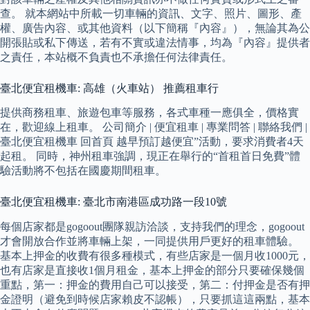
查。 就本網站中所載一切車輛的資訊、文字、照片、圖形、產
權、廣告內容、或其他資料（以下簡稱『內容』），無論其為公
開張貼或私下傳送，若有不實或違法情事，均為『內容』提供者
之責任，本站概不負責也不承擔任何法律責任。
臺北便宜租機車: 高雄（火車站） 推薦租車行
提供商務租車、旅遊包車等服務，各式車種一應俱全，價格實
在，歡迎線上租車。 公司簡介 | 便宜租車 | 專業問答 | 聯絡我們 |
臺北便宜租機車 回首頁 越早預訂越便宜”活動，要求消費者4天
起租。 同時，神州租車強調，現正在舉行的“首租首日免費”體
驗活動將不包括在國慶期間租車。
臺北便宜租機車: 臺北市南港區成功路一段10號
每個店家都是gogoout團隊親訪洽談，支持我們的理念，gogoout
才會開放合作並將車輛上架，一同提供用戶更好的租車體驗。
基本上押金的收費有很多種模式，有些店家是一個月收1000元，
也有店家是直接收1個月租金，基本上押金的部分只要確保幾個
重點，第一：押金的費用自己可以接受，第二：付押金是否有押
金證明（避免到時候店家賴皮不認帳），只要抓這這兩點，基本