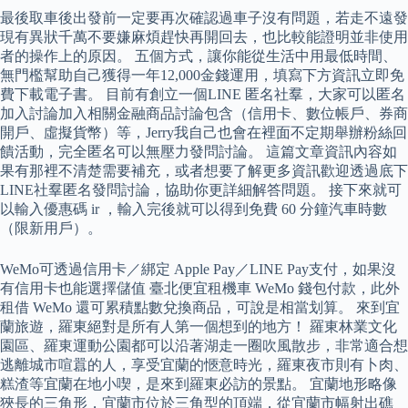
最後取車後出發前一定要再次確認過車子沒有問題，若走不遠發
現有異狀千萬不要嫌麻煩趕快再開回去，也比較能證明並非使用
者的操作上的原因。 五個方式，讓你能從生活中用最低時間、
無門檻幫助自己獲得一年12,000金錢運用，填寫下方資訊立即免
費下載電子書。 目前有創立一個LINE 匿名社羣，大家可以匿名
加入討論加入相關金融商品討論包含（信用卡、數位帳戶、券商
開戶、虛擬貨幣）等，Jerry我自己也會在裡面不定期舉辦粉絲回
饋活動，完全匿名可以無壓力發問討論。 這篇文章資訊內容如
果有那裡不清楚需要補充，或者想要了解更多資訊歡迎透過底下
LINE社羣匿名發問討論，協助你更詳細解答問題。 接下來就可
以輸入優惠碼 ir ，輸入完後就可以得到免費 60 分鐘汽車時數
（限新用戶）。
WeMo可透過信用卡／綁定 Apple Pay／LINE Pay支付，如果沒
有信用卡也能選擇儲值 臺北便宜租機車 WeMo 錢包付款，此外
租借 WeMo 還可累積點數兌換商品，可說是相當划算。 來到宜
蘭旅遊，羅東絕對是所有人第一個想到的地方！ 羅東林業文化
園區、羅東運動公園都可以沿著湖走一圈吹風散步，非常適合想
逃離城市喧囂的人，享受宜蘭的愜意時光，羅東夜市則有卜肉、
糕渣等宜蘭在地小喫，是來到羅東必訪的景點。 宜蘭地形略像
狹長的三角形，宜蘭市位於三角型的頂端，從宜蘭市幅射出礁