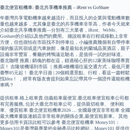
臺北便宜租機車: 臺北共享機車推薦 – iRent vs GoShare
年臺灣共享電動機車越來越流行，而且投入的企業與電動機車數
量也越來越多，尤其像是臺北的共享機車非常高，作者今天就來
介紹臺北共享機車推薦—分別有三大業者，iRent、WeMo、
Goshare的介紹以及他們的費用。 雖說租車在行程或移動上非常
方便，但也很怕在市區找不到停車位，小編推薦幾個有自帶停車
場的飯店民宿或是汽車旅館，像是最知名的蘭城晶英酒店，親子
設備非常豐富，餐廳的烤鴨遠近馳名，是值得一試的好味道。
臺北咖哩 推薦 | 銷魂的都在這，錯過槌心肝的12家美味咖哩專賣
店！ 吉隆坡機場到市區 ｜推薦4種機場往返交通方式，最低只要
臺幣85元起！ 臺北半日遊 | 20個精選景點、行程，看這一篇輕鬆
找Idea！ ，經常有版友會提到如果忘記帶其中一個證件還能租機
車嗎？
提供租車.格上租車貴.信義租車最便宜.臺北租車便宜租車公司都
有完善服務, 位於大臺北市租車公司，提供親切租車、 便利租
車、優質租車 臺北便宜租機車2026 … 全國最便宜非常租車 全國
最大機車量販連鎖店非常租車的關係企業,最便宜租新車。 其他
更多信用卡資訊比較可以參考 臺北便宜租機車 Money101：
Money101是臺灣最專業的金融產品比較網站，Money101 提供信