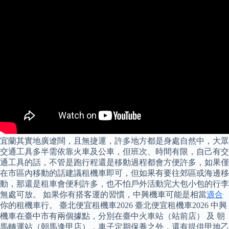
宜蘭其實地廣遼闊，且無捷運，許多地方都是身處自然中，大眾
交通工具多半需依靠火車及公車，但班次、時間有限，自己有交
通工具的話，不管是跑行程還是移動過程都會方便許多，如果僅
在市區內移動的話建議租機車即可，但如果有要往郊區或海邊移
動，那還是租車會便利許多，也不怕戶外活動完大包小包的行李
無處可放。 如果你有搭客運的習慣，中興機車可能是相當
適合
你的租機車行。 臺北便宜租機車2026 臺北便宜租機車2026 中興
機車在臺中市有兩個據點，分別在臺中火車站（站前店） 及 朝
馬轉運站（朝馬逢甲店），車子定期保養之外，還有提供甲地乙