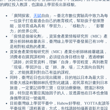
的網紅投入教課，也讓線上學習長出新樣貌。
「廣闊探索、
天賦
自由」～臺北市數位實驗高中致力為每
一位孩子打造最適合自己的教育模式，幫助孩子發揮潛
能，並培育成為具有「學習力」、「移動力」、「影響
力」的世界公民。
「疫情是個催化劑」，資策會產業情報研究所（MIC）產
業分析師林維馨表示，臺灣線上學習平臺發展已有10年，
是相對較成熟的產業。
資策會產業情報研究所（MIC）產業分析師林維馨建議，
消費者在購買課程時，必須從自身目標出發，透過瞭解
「講師」的背景資料，理解「自身」學習程度，再到教育
「現場」學習評估，從「師、身、場」三大面向自我判
定，才能挑選到對自己有益的課程。
同時，臺灣近日也出現出國潮，目的地以日本為最大宗，
前臺大感染科醫師林氏璧對此建議，若民眾有計畫到日本
旅遊，一定要記得帶三寶：症狀治療藥物、體溫計和快
篩，特別是有重症風險因子的人，並透露他在日本也會隨
身攜帶清冠一號備用。
目前臺灣線上學習平臺中，Hahow好學校、YOTTA友讀等
平臺採用「課程募資」方式，先找講師拍攝募資影片並設