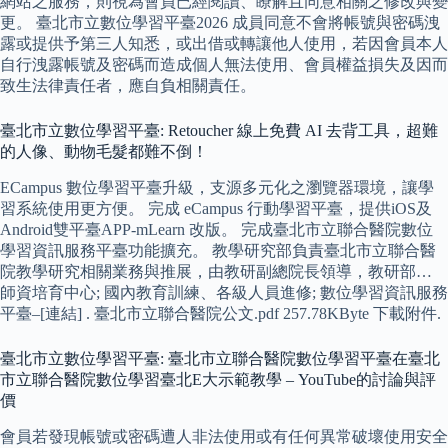
網站之服務，則視為會員已經閱讀、瞭解且同意相關之修改與變
更。 臺北市立數位學習平臺2026 成員同意不會將帳號與密碼洩
露或提供予第三人知悉，或出借或轉讓他人使用，若因會員本人
自行洩露帳號及密碼而造成個人無法使用、會員權益損失及因而
致生法律責任者，應自負相關責任。
臺北市立數位學習平臺: Retoucher 線上免費 AI 去背工具，超難
的人像、動物毛髮都難不倒！
ECampus 數位學習平臺升級，支源多元化之瀏覽器環境，讓學
習系統使用更方便。 完成 eCampus 行動學習平臺，提供iOS及
Android雙平臺APP-mLearn 改版。 完成臺北市立聯合醫院數位
學習資訊服務平臺功能擴充。 教學研究部負責臺北市立聯合醫
院教學研究相關業務與推展，由教研副總院長領導，教研部…
師資培育中心; 國內教育訓練、各級人員進修; 數位學習資訊服務
平臺–[連結] . 臺北市立聯合醫院公文.pdf 257.78KByte 下載附件.
臺北市立數位學習平臺: 臺北市立聯合醫院數位學習平臺在臺北
市立聯合醫院數位學習臺北E大示範教學 – YouTube的討論與評
價
會員若發現帳號或密碼遭人非法使用或有任何異常破壞使用安全