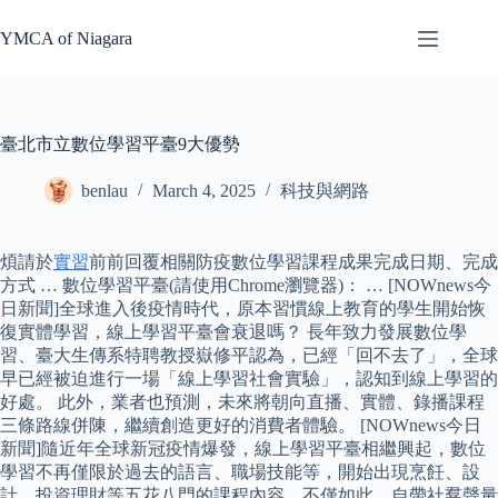
Skip
to
YMCA of Niagara
content
臺北市立數位學習平臺9大優勢
benlau
March 4, 2025
科技與網路
煩請於
實習
前前回覆相關防疫數位學習課程成果完成日期、完成
方式 … 數位學習平臺(請使用Chrome瀏覽器)： … [NOWnews今
日新聞]全球進入後疫情時代，原本習慣線上教育的學生開始恢
復實體學習，線上學習平臺會衰退嗎？ 長年致力發展數位學
習、臺大生傳系特聘教授嶽修平認為，已經「回不去了」，全球
早已經被迫進行一場「線上學習社會實驗」，認知到線上學習的
好處。 此外，業者也預測，未來將朝向直播、實體、錄播課程
三條路線併陳，繼續創造更好的消費者體驗。 [NOWnews今日
新聞]隨近年全球新冠疫情爆發，線上學習平臺相繼興起，數位
學習不再僅限於過去的語言、職場技能等，開始出現烹飪、設
計、投資理財等五花八門的課程內容，不僅如此，自帶社羣聲量