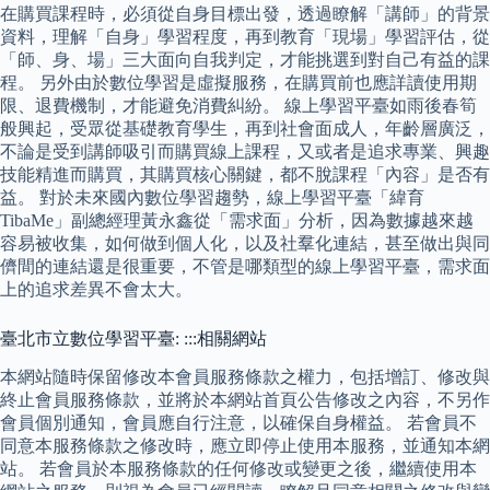
在購買課程時，必須從自身目標出發，透過瞭解「講師」的背景
資料，理解「自身」學習程度，再到教育「現場」學習評估，從
「師、身、場」三大面向自我判定，才能挑選到對自己有益的課
程。 另外由於數位學習是虛擬服務，在購買前也應詳讀使用期
限、退費機制，才能避免消費糾紛。 線上學習平臺如雨後春筍
般興起，受眾從基礎教育學生，再到社會面成人，年齡層廣泛，
不論是受到講師吸引而購買線上課程，又或者是追求專業、興趣
技能精進而購買，其購買核心關鍵，都不脫課程「內容」是否有
益。 對於未來國內數位學習趨勢，線上學習平臺「緯育
TibaMe」副總經理黃永鑫從「需求面」分析，因為數據越來越
容易被收集，如何做到個人化，以及社羣化連結，甚至做出與同
儕間的連結還是很重要，不管是哪類型的線上學習平臺，需求面
上的追求差異不會太大。
臺北市立數位學習平臺: :::相關網站
本網站隨時保留修改本會員服務條款之權力，包括增訂、修改與
終止會員服務條款，並將於本網站首頁公告修改之內容，不另作
會員個別通知，會員應自行注意，以確保自身權益。 若會員不
同意本服務條款之修改時，應立即停止使用本服務，並通知本網
站。 若會員於本服務條款的任何修改或變更之後，繼續使用本