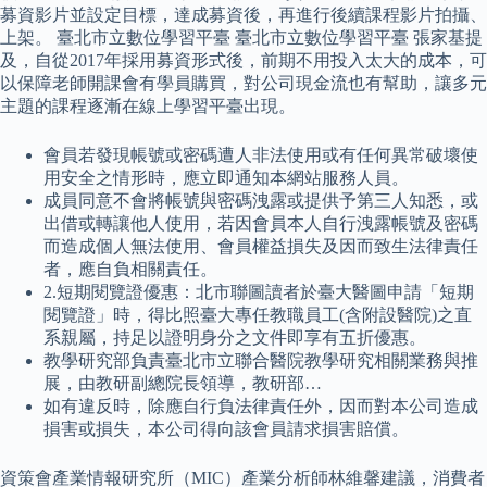
募資影片並設定目標，達成募資後，再進行後續課程影片拍攝、
上架。 臺北市立數位學習平臺 臺北市立數位學習平臺 張家基提
及，自從2017年採用募資形式後，前期不用投入太大的成本，可
以保障老師開課會有學員購買，對公司現金流也有幫助，讓多元
主題的課程逐漸在線上學習平臺出現。
會員若發現帳號或密碼遭人非法使用或有任何異常破壞使
用安全之情形時，應立即通知本網站服務人員。
成員同意不會將帳號與密碼洩露或提供予第三人知悉，或
出借或轉讓他人使用，若因會員本人自行洩露帳號及密碼
而造成個人無法使用、會員權益損失及因而致生法律責任
者，應自負相關責任。
2.短期閱覽證優惠：北市聯圖讀者於臺大醫圖申請「短期
閱覽證」時，得比照臺大專任教職員工(含附設醫院)之直
系親屬，持足以證明身分之文件即享有五折優惠。
教學研究部負責臺北市立聯合醫院教學研究相關業務與推
展，由教研副總院長領導，教研部…
如有違反時，除應自行負法律責任外，因而對本公司造成
損害或損失，本公司得向該會員請求損害賠償。
資策會產業情報研究所（MIC）產業分析師林維馨建議，消費者