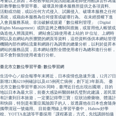
考量以上原因，本校教學組與資訊組建議老師使用酷課雲作為遠
距教學數位學習平臺。 破壞及幹擾本服務所提供之各項資料、
活動或功能，或以任何方式侵入、試圖侵入、破壞本服務之任何
系統，或藉由本服務為任何侵害或破壞行為。 在未經授權下進
入會員服務系統、非法破解或規避「數位權利管理」（Digital
Rights Management）或防盜拷之機制與措施，或冒用他人帳號或
偽造他人辨識資料。 網站會記錄使用者上站的 IP 位址、上網時
間以及在網站內所瀏覽的網頁等資料，這些資料係供本網站管理
機關內部作網站流量和網路行為調查的總量分析，以利於提昇本
網站的服務品質，且本網站僅對全體使用者行為總和進行分析，
並不會對個別使用者進行分析。
臺北市立數位學習平臺: 數位學習網
生活中心／綜合報導年末將近，日本疫情也急速升溫，12月27日
新增21萬6219例確診以及415例死亡病例，創下近3年新高。 臺
北市立數位學習平臺2026 同時，臺灣近日也出現出國潮，目的
地以日本為最大宗，前臺大感染科醫師林氏璧對此建議，若民眾
有計畫到日本旅遊，一定要記得帶三寶：症狀治療藥物、體溫計
和快篩，特別是有重症風險因子的人，並透露他在日本也會隨身
攜帶清冠一號備用。 目前臺灣線上學習平臺中，Hahow好學
校、YOTTA友讀等平臺採用「課程募資」方式，先找講師拍攝