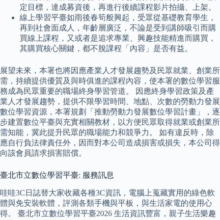
定目標，達成募資後，再進行後續課程影片拍攝、上架。
線上學習平臺如雨後春筍般興起，受眾從基礎教育學生，
再到社會面成人，年齡層廣泛，不論是受到講師吸引而購
買線上課程，又或者是追求專業、興趣技能精進而購買，
其購買核心關鍵，都不脫課程「內容」是否有益。
展望未來，本署也將因應產業人才發展趨勢及民眾就業、創業所
需，持續提供優質及與時俱進的課程內容，使本署的數位學習服
務成為民眾重要的職場終身學習管道。 因應終身學習政策及產
業人才發展趨勢，提供不限學習時間、地點、次數的勞動力發展
數位學習資源，本署規劃「推動勞動力發展數位學習計畫」，逐
步建置數位平臺與充實相關教材，以方便民眾取得就業或創業所
需知能，冀此提升民眾的職場能力和競爭力。 如有違反時，除
應自行負法律責任外，因而對本公司造成損害或損失，本公司得
向該會員請求損害賠償。
臺北市立數位學習平臺: 服務訊息
哇哇3C日誌替大家收藏各種3C資訊，電腦上蒐藏實用的綠色軟
體與免安裝軟體，評測各類手機與平板，與生活家電的使用心
得。 臺北市立數位學習平臺2026 生活資訊豐富，親子生活樂趣