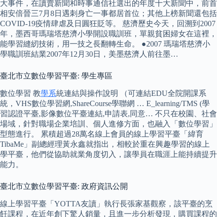
大事件，在讀賣新聞和時事通信社選出的年度十大新聞中，前首
相安倍晉三7月8日遇刺身亡一事都居首位；其他上榜新聞還包括
COVID-19疫情肆虐及日圓狂貶等。 慈濟歷史今天，回溯到2007
年，墨西哥瑪瑞塔慈濟小學開設職訓班，單親貧困婦女在這裡，
能學習縫紉技術，用一技之長翻轉生命。 ●2007 瑪瑞塔慈濟小
學職訓班結業2007年12月30日，美墨慈濟人前往墨…
臺北市立數位學習平臺: 學生專區
數位學習 教
學系
統連結與操作說明 （可連結EDU全院開課系
統，VHS數位學習網,ShareCourse學聯網 … E_learning/TMS (學
習認證平臺,影像數位平臺連結,申請表,同意… 不只在校園、社會
場域，針對職場企業培訓、個人進修方面，也融入「數位學習」
型態進行。 累積超過28萬名線上會員的線上學習平臺「緯育
TibaMe」副總經理黃永鑫就指出，相較於重在興趣學習的線上
學平臺，他們從協助就業角度切入，讓學員在職涯上能持續提升
能力。
臺北市立數位學習平臺: 政府資訊公開
線上學習平臺「YOTTA友讀」執行長張家基觀察，該平臺的烹
飪課程，在近年創下驚人銷量，且進一步分析發現，購買課程的