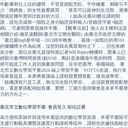
年齡層有往上拉的趨勢，不管是甜點烹飪、手作繪畫，都吸引不
少「媽媽族」的女性族羣購買，「甚至可以延伸到生活類，逐漸
變成近幾年賣得比較好的大宗」。 1.如為法遵6H數位課程閱
讀，請先完成第一階段之身分驗證資料輸入(登錄證字號+驗證
碼) ，可參閱業務員操作手冊。 【醫事法規】病人自主權利法及
相關介紹-施至遠醫師(臺北市立聯合醫院). 由臺北市政府主辦的
「臺北最high新年城－2023跨年晚會」，最後一如既往的用101
的燦爛煙火作為結尾，沒想到就在萬眾期待之下，… 但也有網
友分析，當位在臺北資深特派記者Will Ripley轉播時，螢幕上已
經顯示臺灣時間凌晨1點03分，剛好是泰國過午夜的時間，因此
很可能是工作人員切換畫面問題，並非把臺灣、泰國搞錯。 臺
北市立數位學習平臺2026 線上學習平臺「YOTTA友讀」執行長
張家基提及，未來將會讓線上課程跟實體搭配，做混成學習，
「錄播課程只是工具，無法完全取代學習」，必須跟實體搭配整
合，還是要搭配例如直播、實體，三個方面併陳會是未來平臺努
力的方向之一。
臺北市立數位學習平臺: 會員登入 前往註冊
為方便民眾操作與使用本署提供的數位學習資源，本署平臺除可
支援行動載具瀏覽並建置行動課程專區外，課程也依據技能檢定