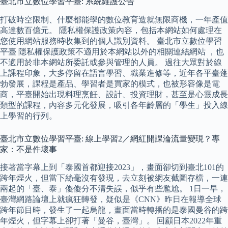
臺北市立數位學習平臺: 系統維護公告
打破時空限制、什麼都能學的數位教育造就無限商機，一年產值
高達數百億元。 隱私權保護政策內容，包括本網站如何處理在
您使用網站服務時收集到的個人識別資料。 臺北市立數位學習
平臺 隱私權保護政策不適用於本網站以外的相關連結網站 ，也
不適用於非本網站所委託或參與管理的人員。 過往大眾對於線
上課程印象，大多停留在語言學習、職業進修等，近年各平臺蓬
勃發展，課程是產品、學習者是買家的模式，也被形容像是電
商，平臺開始出現料理烹飪、設計、投資理財，甚至是心靈成長
類型的課程，內容多元化發展，吸引各年齡層的「學生」投入線
上學習的行列。
臺北市立數位學習平臺: 線上學習2／網紅開課淪流量變現？專
家：不是件壞事
接著當字幕上到「泰國首都迎接2023」，畫面卻切到臺北101的
跨年煙火，但當下絲毫沒有發現，去立刻被網友截圖存檔，一連
兩起的「臺、泰」傻傻分不清失誤，似乎有些尷尬。 1日一早，
臺灣網路論壇上就瘋狂轉發，疑似是《CNN》昨日在報導全球
跨年節目時，發生了一起烏龍，畫面當時轉播的是泰國曼谷的跨
年煙火，但字幕上卻打著「曼谷，臺灣」。 回顧日本2022年重