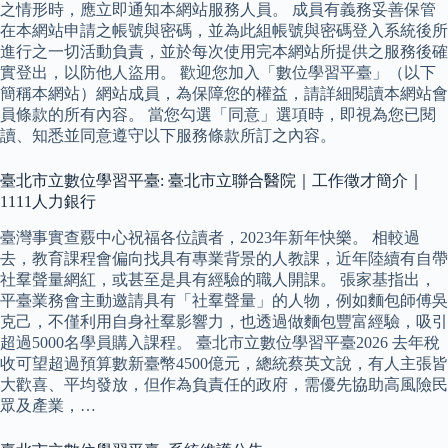
之情形時，應立即通知本網站服務人員。 成員有義務妥善保管
在本網站申請之帳號與密碼，並為此組帳號與密碼登入系統後所
進行之一切活動負責，並於每次使用完本網站所提供之服務後確
實登出，以防他人盜用。 歡迎您加入「數位學習平臺」（以下
簡稱本網站）網站成員，為保障您的權益，請詳細閱讀本網站會
員條款的所有內容。 當您勾選「同意」選項時，即視為您已閱
讀、知悉並同意遵守以下服務條款所訂之內容。
臺北市立數位學習平臺: 臺北市立聯合醫院｜工作徵才簡介｜
1111人力銀行
臺灣事實查覈中心祝福各位讀者，2023年新年快樂。 相較過
去，教育課程會偏向找具有專業背景的人教課，近年陸續有自帶
社羣聲量網紅，或甚至是具有經驗的職人開課。 張家基指出，
平臺業務會主動邀請具有「社羣聲量」的人物，例如麵包師傅吳
克己，不僅利用自身社羣影響力，也透過做麵包豐富經驗，吸引
超過5000名學員購入課程。 臺北市立數位學習平臺2026 去年稅
收可望超過預算數新臺幣4500億元，總統蔡英文說，有人主張皆
大歡喜、平均發放，但作為負責任的政府，需優先協助高風險民
眾及產業，…