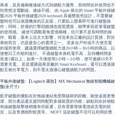
再者，其具備兩種連線方式與續航力優秀，長時間在外使用也不
怕突然沒電斷線、連線不穩。 由 Apple 推出的 Smart 平板外接鍵
盤2026 平板外接鍵盤2026 keyboard 具備雙面夾設計，不需要鍵
盤時也可以保護機身的正反面，只要貼上螢幕即可進行鍵盤操
作；同時，舒適的打擊回饋感也很受讚賞，能帶來宛若筆電鍵盤
的使用感。 縱使可調觀看角度僅兩種，但只要不是長時間的操
作、觀看，基本上沒太大影響，何況來自正廠的設計質感，對於
果粉而言，仍是最安心的選擇之一。 若多在戶外或不方便充電
的場所使用，建議選擇鍵盤續航力達20小時～30小時的商品，以
便整日工作順利進行。 不過鍵盤本身耗電不高，且待機時間多
長達1週以上，如果一天僅使用2小時～3小時，便可連續10天不
需要充電。 若是選購蘋果原廠的 Smart Keyboard，還可以透過接
點互相分享電力，則不需太過擔心鍵盤續航力的問題。
平板外接鍵盤: 【Logitech 羅技】MX Mechanical 無線智能機械鍵
盤(全尺寸)
藍牙鍵盤的優點在於無線連結免受限線材的距離、能使桌面更整
潔，部分產品還支援同時配對多個裝置的功能；缺點則在於相較
有線鍵盤敲擊後稍微有些延遲，且有需要替換電池或充電的狀
況，以及售價相對較貴等。 MOFT 這款鍵盤不但可以利用折疊