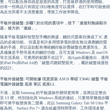
整，可以配合身高或是放置的高度，打造最舒適的使用體驗。
但有一些商品只有固定1到2種角度可以選擇，在打字時可能會因
為反光而看不太清楚畫面，導致工作效率降低。
平板外接鍵盤: 步驟7.於出現的選項中，按下「連接到無線顯示
器」後方的「連線」。
隨著平板電腦和智慧型手機的興盛，觸控式螢幕彷彿成了3C 產
品的必備功能。 但還是有許多用慣筆電的朋友無法適應觸控螢
幕的手感，所以這款配有傳統觸控板折疊鍵盤也應運而生。 其
具備像是手勢等基本的觸控功能，且可支援 Windows 及 macOS
等主流系統，可應用的範圍不在話下。 由Apple原廠推出，適用
於iPad Pro與iPad Air的「鍵盤式聰穎雙面夾」，屬於鍵盤保護殼
的設計。
平板外接鍵盤: 可開收據 現貨原裝 ASUS 華碩 T304U 鍵盤 平板
電腦外接鍵盤 底座 掌託 底座LL
不過，近期 Samsung 的平板讓操作變得更簡單，並將設定整合
至 UI 裡，特別強化與 Windows 系統的連結，只要簡單幾個步驟
即可將平板變身第二螢幕，此以 Samsung Galaxy Tab S8 Ultra 平
板為例。 Surface Pro 7+ 適合給處理時間零碎、工作環境多變、