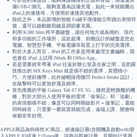
可折疊的保護殼，能夠保護機身的正面和背面，側邊還具
備USB-C插孔，能夠直通為設備充電，如此一來就能騰出
iPad上的連接埠，方便用於連接其他配件。
除此之外，本品新增的智能 Fn鍵不僅僅能立即跳出表情符
號，還可以啟動聽寫鍵及調節麥克風。
利用 K380 Slim 跨平臺鍵盤，讓任何地方成為簡約、現代
和多功能的工作場所，這款超薄、前瞻設計的鍵盤是您在
電腦、智慧型手機、平板電腦等裝置上打字的完美選擇。
對於大多人而言，iPad 的工作多是用來處理文書編輯，我
也會在 iPad 上試用 iWork 和 Office App。
若是需要經常帶著 iPad 往返於辦公室及住家之間，這把羅
技推出的 MX Keys Mini 就是個不錯的選擇，其體積小
巧、方便好攜帶，此外鍵帽採用微凹 Perfect Stroke 設計，
在敲擊時可以更加舒適及精準。
首先推薦的平板 Galaxy Tab S7 FE 5G，雖然是輕旗艦的機
種，對於大部分人使用平板的需求「做筆記」和「追劇」
的表現都很不錯；像是可以同時開啟影片＋做筆記，還能
同時錄音，只需要一臺裝置就能完成，遠端上課、開會時
候都非常好用。
APPLE商品為特殊性3C商品，經連線註冊(含開機及啟動wifi)登
入APPLE ID或連上iTunes後，該商品即被註冊，且開始計算商