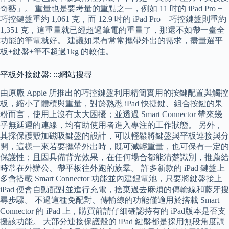
奇藝」。 重量也是要考量的重點之一，例如 11 吋的 iPad Pro +
巧控鍵盤重約 1,061 克，而 12.9 吋的 iPad Pro + 巧控鍵盤則重約
1,351 克，這重量就已經超過筆電的重量了，那還不如帶一臺全
功能的筆電就好。 建議如果有常常攜帶外出的需求，盡量選平
板+鍵盤+筆不超過1kg 的較佳。
平板外接鍵盤: :::網站搜尋
由原廠 Apple 所推出的巧控鍵盤利用精簡實用的按鍵配置與觸控
板，縮小了體積與重量，對於熟悉 iPad 快捷鍵、組合按鍵的果
粉而言，使用上沒有太大困擾；並透過 Smart Connector 帶來幾
乎無延遲的連線，均有助使用者進入專注的工作狀態。 另外，
其採保護殼加磁吸鍵盤的設計，可以輕鬆將鍵盤與平板連接與分
開，這樣一來若要攜帶外出時，既可減輕重量，也可保有一定的
保護性；且因具備背光效果，在任何場合都能清楚識別，推薦給
時常在外辦公、帶平板往外跑的族羣。 許多新款的 iPad 鍵盤上
多會搭載 Smart Connector 功能並內建鋰電池，只要將鍵盤接上
iPad 便會自動配對並進行充電，捨棄過去麻煩的傳輸線和藍牙搜
尋步驟。 不過這種免配對、傳輸線的功能僅適用於搭載 Smart
Connector 的 iPad 上，購買前請仔細確認持有的 iPad版本是否支
援該功能。 大部分連接保護殼的 iPad 鍵盤都是採用無段角度調