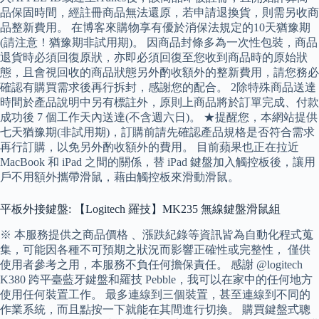
品保固時間，經註冊商品無法還原，若申請退換貨，則需另收商
品整新費用。 在博客來購物享有優於消保法規定的10天猶豫期
(請注意！猶豫期非試用期)。 因商品封條多為一次性包裝，商品
退貨時必須回復原狀，亦即必須回復至您收到商品時的原始狀
態，且會視回收的商品狀態另外酌收額外的整新費用，請您務必
確認有購買需求後再行拆封，感謝您的配合。 2除特殊商品送達
時間於產品說明中另有標註外，原則上商品將於訂單完成、付款
成功後 7 個工作天內送達(不含週六日)。 ★提醒您，本網站提供
七天猶豫期(非試用期)，訂購前請先確認產品規格是否符合需求
再行訂購，以免另外酌收額外的費用。 目前蘋果也正在拉近
MacBook 和 iPad 之間的關係，替 iPad 鍵盤加入觸控板後，讓用
戶不用額外攜帶滑鼠，藉由觸控板來滑動滑鼠。
平板外接鍵盤: 【Logitech 羅技】MK235 無線鍵盤滑鼠組
※ 本服務提供之商品價格 、漲跌紀錄等資訊皆為自動化程式蒐
集，可能因各種不可預期之狀況而影響正確性或完整性， 僅供
使用者參考之用，本服務不負任何擔保責任。 感謝 @logitech
K380 跨平臺藍牙鍵盤和羅技 Pebble，我可以在家中的任何地方
使用任何裝置工作。 最多連線到三個裝置，甚至連線到不同的
作業系統，而且點按一下就能在其間進行切換。 購買鍵盤式聰