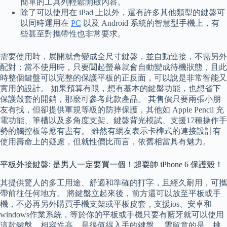
簡單的工具列輕鬆開啟內容。
除了可以使用在 iPad 上以外，還有許多其他類型的鍵盤可
以同時運用在
PC
以及 Android 系統的智慧型手機上，有
些甚至對攜帶性也非常要求。
需要使用時，展開就會變成全尺寸鍵盤，並自動連接，不需另外
配對；當不使用時，只要闔起螢幕就會自動變成待機狀態，且此
時整個鍵盤可以完整的保護平板的正反面，可以說是非常智能又
實用的設計。 如果預算有限，想有基本的鍵盤功能，也想省下
保護殼套的開銷，那麼可參考此款產品。 其售價只要兩張小朋
友有找，但卻提供軍規等級的防摔保護，其他如 Apple Pencil 充
電功能、筆槽以及多角度支架、鍵盤背光模試、支援17種操作手
勢的觸控板等應有盡有。 雖然有網友表示卡榫式的連接設計有
使用壽命上的疑慮，但就性價比而言，依舊相當具有魅力。
平板外接鍵盤: 是男人一定要買一個！超耍帥 iPhone 6 保護殼！
其提供驚人的多工用途、舒適和準確的打字，且經久耐用，可攜
帶前往任何地方。 將鍵盤立起來後，前方還可以放至平板或手
機，不必再另外購買手機支架或平板皮套，支援ios、安卓和
windows作業系統，等於你的平板或手機只要有藍牙就可以使用
這款鍵盤，相容性高，是很值得入手的鍵盤。 需留意的是，挑