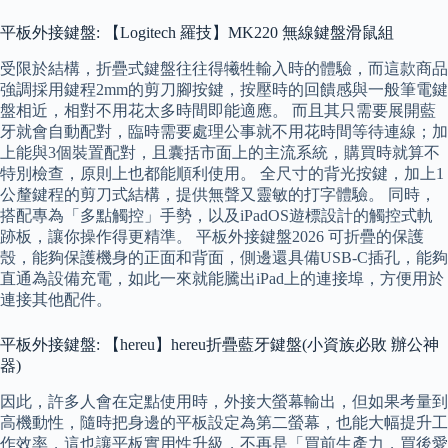
平板外接鍵盤: 【Logitech 羅技】MK220 無線鍵盤滑鼠組
受限於結構，折疊式鍵盤往往得犧牲輸入時的體驗，而這款商品
強調採用鍵程2mm的剪刀腳按鍵，按壓時的回饋感與一般筆電鍵
盤相近，相對不用花太多時間即能適應。 而且其只需要展開藍
牙就會自動配對，臨時需要處理公事就不用花時間等待連線；加
上能與3個裝置配對，且囊括市面上的主流系統，購買時就算不
特別檢查，原則上也都能順利使用。 全尺寸的背光按鍵，加上1
公釐鍵程的剪刀式結構，提供無聲又靈敏的打字體驗。 同時，
搭配專為「多點觸控」手勢，以及iPadOS遊標設計的觸控式軌
跡板，讓你操作得更精準。 平板外接鍵盤2026 可折疊的保護
殼，能夠保護機身的正面和背面，側邊還具備USB-C插孔，能夠
直通為設備充電，如此一來就能騰出iPad上的連接埠，方便用於
連接其他配件。
平板外接鍵盤: 【hereu】hereu折疊藍牙鍵盤(小資族必敗 辦公神
器)
因此，許多人會在定點使用時，外接大螢幕輸出，但如果考量到
高機動性，隨時把身邊的平板設定為第二螢幕，也能大幅提升工
作效率，這也讓平板實用性升級，不再是「買前生產力，買後愛