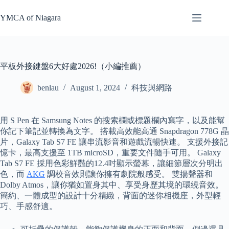
Skip
to
YMCA of Niagara
content
平板外接鍵盤6大好處2026!（小編推薦）
benlau
August 1, 2024
科技與網路
用 S Pen 在 Samsung Notes 的搜索欄或標題欄內寫字，以及能幫
你記下筆記並轉換為文字。 搭載高效能高通 Snapdragon 778G 晶
片，Galaxy Tab S7 FE 讓串流影音和遊戲流暢快速。 支援外接記
憶卡，最高支援至 1TB microSD，重要文件隨手可用。 Galaxy
Tab S7 FE 採用色彩鮮豔的12.4吋顯示螢幕，讓細節層次分明出
色，而
AKG
調校音效則讓你擁有劇院般感受。 雙揚聲器和
Dolby Atmos，讓你猶如置身其中、享受身歷其境的環繞音效。
簡約、一體成型的設計十分精緻，背面的迷你相機座，外型輕
巧、手感舒適。