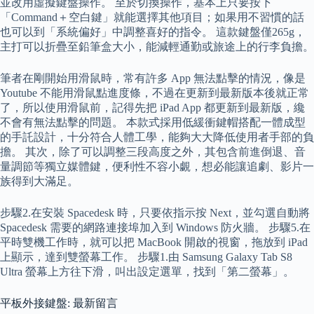
並改用虛擬鍵盤操作。 至於切換操作，基本上只要按下
「Command＋空白鍵」就能選擇其他項目；如果用不習慣的話
也可以到「系統偏好」中調整喜好的指令。 這款鍵盤僅265g，
主打可以折疊至鉛筆盒大小，能減輕通勤或旅途上的行李負擔。
筆者在剛開始用滑鼠時，常有許多 App 無法點擊的情況，像是
Youtube 不能用滑鼠點進度條，不過在更新到最新版本後就正常
了，所以使用滑鼠前，記得先把 iPad App 都更新到最新版，纔
不會有無法點擊的問題。 本款式採用低緩衝鍵帽搭配一體成型
的手託設計，十分符合人體工學，能夠大大降低使用者手部的負
擔。 其次，除了可以調整三段高度之外，其包含前進倒退、音
量調節等獨立媒體鍵，便利性不容小覷，想必能讓追劇、影片一
族得到大滿足。
步驟2.在安裝 Spacedesk 時，只要依指示按 Next，並勾選自動將
Spacedesk 需要的網路連接埠加入到 Windows 防火牆。 步驟5.在
平時雙機工作時，就可以把 MacBook 開啟的視窗，拖放到 iPad
上顯示，達到雙螢幕工作。 步驟1.由 Samsung Galaxy Tab S8
Ultra 螢幕上方往下滑，叫出設定選單，找到「第二螢幕」。
平板外接鍵盤: 最新留言