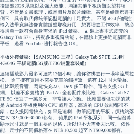
接鍵盤2026 系統以及強大效能，均讓其他平板所難以望其項
背，不管是文書處理，或是圖片及影片編輯、甚至是繪圖都難不
倒它，具有取代傳統筆記型電腦的十足實力。 不過 iPad 的觸控
輸入法畢竟無法像實體鍵盤那樣好用，想要增進工作效率，勢必
得購買一款符合自身需求的 iPad 鍵盤。 ▲ 裝上書本式皮套的
Galaxy Tab S7+，搭配多重視窗功能，在體驗上更接近電腦而非
平板，邊看 YouTube 邊打報告也 OK。
平板外接鍵盤: 【SAMSUNG 三星】Galaxy Tab S7 FE 12.4吋
4G/64G 平板電腦(5G版/T736/鍵盤套裝組)
連續播放影片最多可達約13個小時，讓你彷彿進行一場串流馬拉
松。 除了擁有實用不需要充電的觸控筆，還有 12.4 吋大螢幕、
杜比環繞音響、閃電快充2.0、DeX 多工操作、還有支援 5G上
網。 以差不多規格的 iPad Air 全套配件來比較，Galaxy Tab S7
FE 5G 便宜了一萬多元，非常讓人心動。 比較需要做功課的就
是 Android 平板使用的 CPU 處理器，高通的 CPU 效能都很不
錯，也支援閃電快充，如果是追劇、做筆記用的平板，價格約落
在 NT$ 9,000~30,000都有。 蘋果的 iPad 平板系列，同一個螢幕
顯示尺寸就是一個主要的規格，所以也不大需要去比較。 依性
能、尺寸的不同價格落在 NT$ 10,500 起至 NT$69,000都有。