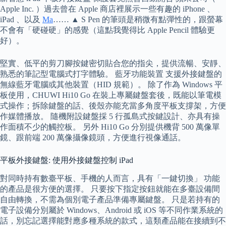
Apple Inc. ）過去曾在 Apple 商店裡展示一些有趣的 iPhone 、
iPad 、以及
Ma
…… ▲ S Pen 的筆頭是稍微有點彈性的，跟螢幕
不會有「硬碰硬」的感覺（這點我覺得比 Apple Pencil 體驗更
好）。
堅實、低平的剪刀腳按鍵密切貼合您的指尖，提供流暢、安靜、
熟悉的筆記型電腦式打字體驗。 藍牙功能裝置 支援外接鍵盤的
無線藍牙電腦或其他裝置（HID 規範）。 除了作為 Windows 平
板使用，CHUWI Hi10 Go 在裝上專屬鍵盤套後，既能以筆電模
式操作；拆除鍵盤的話、後殼亦能充當多角度平板支撐架，方便
作媒體播放。 隨機附設鍵盤採 5 行孤島式按鍵設計、亦具有操
作面積不少的觸控板。 另外 Hi10 Go 分別提供機背 500 萬像單
鏡、跟前端 200 萬像攝像鏡頭，方便進行視像通話。
平板外接鍵盤: 使用外接鍵盤控制 iPad
對同時持有數臺平板、手機的人而言，具有「一鍵切換」 功能
的產品是很方便的選擇。 只要按下指定按鈕就能在多臺設備間
自由轉換，不需為個別電子產品準備專屬鍵盤。 只是若持有的
電子設備分別屬於 Windows、Android 或 iOS 等不同作業系統的
話，別忘記選擇能對應多種系統的款式，這類產品能在接續到不