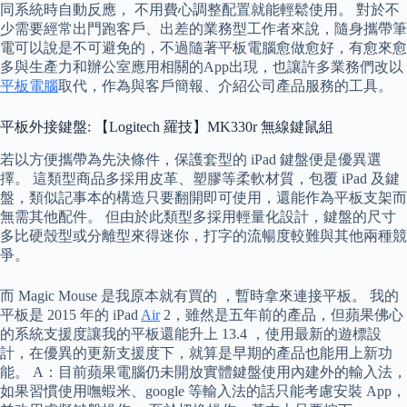
同系統時自動反應， 不用費心調整配置就能輕鬆使用。 對於不
少需要經常出門跑客戶、出差的業務型工作者來說，隨身攜帶筆
電可以說是不可避免的，不過隨著平板電腦愈做愈好，有愈來愈
多與生產力和辦公室應用相關的App出現，也讓許多業務們改以
平板電腦
取代，作為與客戶簡報、介紹公司產品服務的工具。
平板外接鍵盤: 【Logitech 羅技】MK330r 無線鍵鼠組
若以方便攜帶為先決條件，保護套型的 iPad 鍵盤便是優異選
擇。 這類型商品多採用皮革、塑膠等柔軟材質，包覆 iPad 及鍵
盤，類似記事本的構造只要翻開即可使用，還能作為平板支架而
無需其他配件。 但由於此類型多採用輕量化設計，鍵盤的尺寸
多比硬殼型或分離型來得迷你，打字的流暢度較難與其他兩種競
爭。
而 Magic Mouse 是我原本就有買的 ，暫時拿來連接平板。 我的
平板是 2015 年的 iPad
Air
2，雖然是五年前的產品，但蘋果佛心
的系統支援度讓我的平板還能升上 13.4 ，使用最新的遊標設
計，在優異的更新支援度下，就算是早期的產品也能用上新功
能。 A：目前蘋果電腦仍未開放實體鍵盤使用內建外的輸入法，
如果習慣使用嘸蝦米、google 等輸入法的話只能考慮安裝 App，