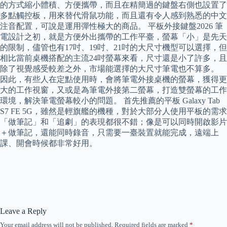
的方式縮小體積、方便攜帶，而且在精簡過的鍵盤右側也設置了
多點觸控板，用來替代滑鼠功能，而且還有令人感到熟悉的中文
注音配置，可說是運用彈性極大的商品。 平板外接鍵盤2026 筆
電設計之初，就是方便外出攜帶的工作平臺，螢幕「小」是先天
的限制，儘管也有17吋、19吋、21吋的大尺寸機型可以選擇，但
相比當前桌機搭配的主流24吋螢幕來看，尺寸還是小了許多，且
除了視覺感受較差之外，市場能選擇的大尺寸筆電也不算多。
因此，有些人在定點使用時，會將筆電外接桌機的螢幕，獲得更
大的工作視窗，又或是為筆電外接第二螢幕，打造雙螢幕的工作
環境，解決筆電螢幕較小的問題。 首先推薦的平板 Galaxy Tab
S7 FE 5G，雖然是輕旗艦的機種，對於大部分人使用平板的需求
「做筆記」和「追劇」的表現都很不錯；像是可以同時開啟影片
＋做筆記，還能同時錄音，只需要一臺裝置就能完成，遠端上
課、開會時候都非常好用。
Leave a Reply
Your email address will not be published.
Required fields are marked
*