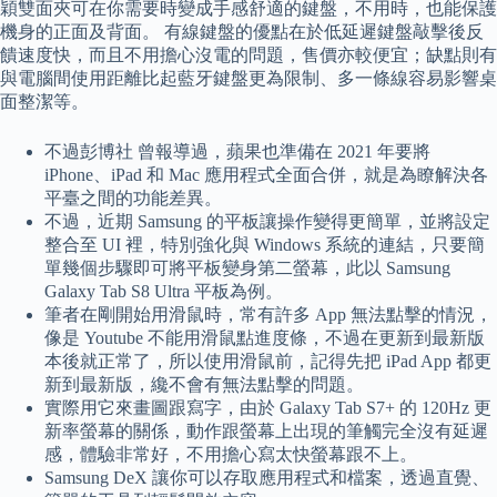
穎雙面夾可在你需要時變成手感舒適的鍵盤，不用時，也能保護
機身的正面及背面。 有線鍵盤的優點在於低延遲鍵盤敲擊後反
饋速度快，而且不用擔心沒電的問題，售價亦較便宜；缺點則有
與電腦間使用距離比起藍牙鍵盤更為限制、多一條線容易影響桌
面整潔等。
不過彭博社 曾報導過，蘋果也準備在 2021 年要將
iPhone、iPad 和 Mac 應用程式全面合併，就是為瞭解決各
平臺之間的功能差異。
不過，近期 Samsung 的平板讓操作變得更簡單，並將設定
整合至 UI 裡，特別強化與 Windows 系統的連結，只要簡
單幾個步驟即可將平板變身第二螢幕，此以 Samsung
Galaxy Tab S8 Ultra 平板為例。
筆者在剛開始用滑鼠時，常有許多 App 無法點擊的情況，
像是 Youtube 不能用滑鼠點進度條，不過在更新到最新版
本後就正常了，所以使用滑鼠前，記得先把 iPad App 都更
新到最新版，纔不會有無法點擊的問題。
實際用它來畫圖跟寫字，由於 Galaxy Tab S7+ 的 120Hz 更
新率螢幕的關係，動作跟螢幕上出現的筆觸完全沒有延遲
感，體驗非常好，不用擔心寫太快螢幕跟不上。
Samsung DeX 讓你可以存取應用程式和檔案，透過直覺、