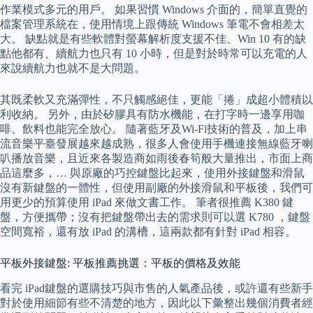
作業模式多元的用戶。 如果習慣 Windows 介面的，簡單直覺的
檔案管理系統在，使用情境上跟傳統 Windows 筆電不會相差太
大。 缺點就是有些軟體對螢幕解析度支援不佳、Win 10 有的缺
點他都有、續航力也只有 10 小時，但是對於時常可以充電的人
來說續航力也就不是大問題。
其既柔軟又充滿彈性，不只觸感絕佳，更能「捲」成超小體積以
利收納。 另外，由於矽膠具有防水機能，在打字時一邊享用咖
啡、飲料也能完全放心。 隨著藍牙及Wi-Fi技術的普及，加上串
流音樂平臺發展越來越成熟，很多人會使用手機連接無線藍牙喇
叭播放音樂，且近來各製造商如雨後春筍般大量推出，市面上商
品這麼多，… 與原廠的巧控鍵盤比起來，使用外接鍵盤和滑鼠
沒有新鍵盤的一體性，但使用副廠的外接滑鼠和平板後，我們可
用更少的預算使用 iPad 來做文書工作。 筆者很推薦 K380 鍵
盤，方便攜帶；沒有把鍵盤帶出去的需求則可以選 K780 ，鍵盤
空間寬裕，還有放 iPad 的溝槽，這兩款都有針對 iPad 相容。
平板外接鍵盤: 平板推薦挑選：平板的價格及效能
看完 iPad鍵盤的選購技巧與市售的人氣產品後，或許還有些新手
對於使用細節有些不清楚的地方，因此以下彙整出幾個消費者經