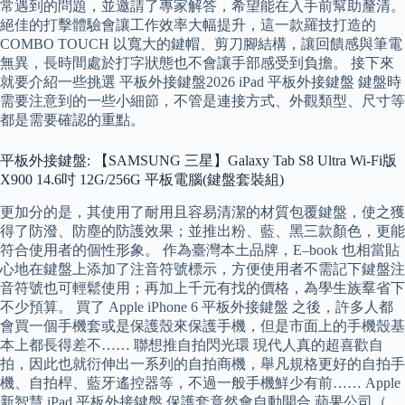
常遇到的問題，並邀請了專家解答，希望能在入手前幫助釐清。
絕佳的打擊體驗會讓工作效率大幅提升，這一款羅技打造的
COMBO TOUCH 以寬大的鍵帽、剪刀腳結構，讓回饋感與筆電
無異，長時間處於打字狀態也不會讓手部感受到負擔。 接下來
就要介紹一些挑選 平板外接鍵盤2026 iPad 平板外接鍵盤 鍵盤時
需要注意到的一些小細節，不管是連接方式、外觀類型、尺寸等
都是需要確認的重點。
平板外接鍵盤: 【SAMSUNG 三星】Galaxy Tab S8 Ultra Wi-Fi版
X900 14.6吋 12G/256G 平板電腦(鍵盤套裝組)
更加分的是，其使用了耐用且容易清潔的材質包覆鍵盤，使之獲
得了防潑、防塵的防護效果；並推出粉、藍、黑三款顏色，更能
符合使用者的個性形象。 作為臺灣本土品牌，E–book 也相當貼
心地在鍵盤上添加了注音符號標示，方便使用者不需記下鍵盤注
音符號也可輕鬆使用；再加上千元有找的價格，為學生族羣省下
不少預算。 買了 Apple iPhone 6 平板外接鍵盤 之後，許多人都
會買一個手機套或是保護殼來保護手機，但是市面上的手機殼基
本上都長得差不…… 聯想推自拍閃光環 現代人真的超喜歡自
拍，因此也就衍伸出一系列的自拍商機，舉凡規格更好的自拍手
機、自拍桿、藍牙遙控器等，不過一般手機鮮少有前…… Apple
新智慧 iPad 平板外接鍵盤 保護套竟然會自動開合 蘋果公司（