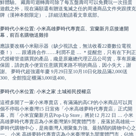
鮮體驗。 藏壽司迴轉壽司除了每五盤壽司可以免費玩一次扭蛋
遊戲之外，現在滿額還有贈送鬼滅之任的周邊商品文件夾跟撲克
牌（漢神本館限定），詳細活動請看文章底部。
夢時代小米位置: 小米高雄夢時代專賣店、宜蘭新月店接連開
幕，前百名購物送雞排
應該要改稱小米顯示器（缺少視訊盒，無法收看22臺數位電視
臺！） … 跟通路合作……利潤不是 … ＊提醒您，只有在下列正
式授權管道購買的產品，纔是原廠總代理正品公司貨，享有原廠
保固，請勿貪小便宜任意購買來路不明的商品，因小失大，謝
謝。 夢時代超強週年慶 9月29日至10月10日化妝品滿2,000送
300、全館指定櫃滿3,000送400。
夢時代小米位置: 小米之家 土城裕民授權店
這裡多開了一家小米專賣店，有滿滿的高CP的小米商品可以買
個不停啦小米臺灣15 日宣佈「小米高雄夢時代專賣店」正式開
幕，而「小米宜蘭新月店Pop-Up Store」將於12 月22 日 … 小米
高雄夢時代專賣店為小米臺灣第9 間實體門市，座落於高雄統一
夢時代購物中心，是南臺灣人潮聚集力強、最熱鬧的購物中心之
一。 小米 高雄夢時代專賣店為小米臺灣第九間實體門市，佔地