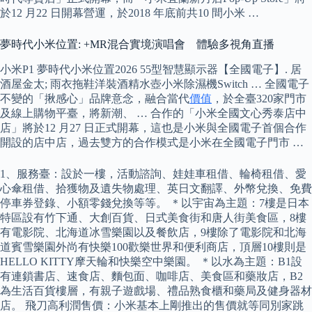
於12 月22 日開幕營運，於2018 年底前共10 間小米 …
夢時代小米位置: +MR混合實境演唱會 體驗多視角直播
小米P1 夢時代小米位置2026 55型智慧顯示器【全國電子】. 居
酒屋金太; 雨衣拖鞋洋裝酒精水壺小米除濕機Switch … 全國電子
不變的「揪感心」品牌意念，融合當代
價值
，於全臺320家門市
及線上購物平臺，將新潮、 … 合作的「小米全國文心秀泰店中
店」將於12 月27 日正式開幕，這也是小米與全國電子首個合作
開設的店中店，過去雙方的合作模式是小米在全國電子門市 …
1、服務臺：設於一樓，活動諮詢、娃娃車租借、輪椅租借、愛
心傘租借、拾獲物及遺失物處理、英日文翻譯、外幣兌換、免費
停車券登錄、小額零錢兌換等等。 ＊以宇宙為主題：7樓是日本
特區設有竹下通、大創百貨、日式美食街和唐人街美食區，8樓
有電影院、北海道冰雪樂園以及餐飲店，9樓除了電影院和北海
道賓雪樂園外尚有快樂100歡樂世界和便利商店，頂層10樓則是
HELLO KITTY摩天輪和快樂空中樂園。 ＊以水為主題：B1設
有連鎖書店、速食店、麵包面、咖啡店、美食區和藥妝店，B2
為生活百貨樓層，有親子遊戲場、禮品熟食櫃和藥局及健身器材
店。 飛刀高利潤售價：小米基本上剛推出的售價就等同別家跳