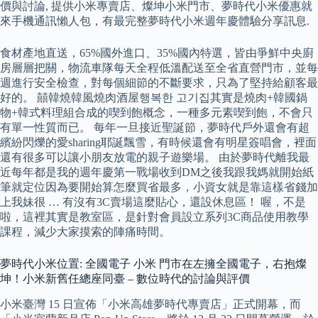
價與討論, 提供小米專賣店、燦坤小米門市、夢時代小米優惠就
來手機通訊懶人包，有最完整夢時代小米週年慶體驗分享訊息.
食材產地直送，65%國外進口、35%國內特選，皆由爭鮮中央廚
房層層把關，物流車隊每天全程低溫配送至全省直營門市，並每
週進行安全檢查，對每個細節的不斷要求，只為了堅持給顧客最
好的。 囍韓燒韓風燒肉酒屋행복한 고기집其實是燒肉+韓國鍋
物+韓式料理組合成的喫到飽概念，一種多元素喫到飽，不會只
有單一性質而已。 每年一旦接近聖誕節，夢時代戶外還會有超
繽紛閃爍的愛sharing耶誕飄雪，有時候還會有明星簽唱會，裡面
還有很多可以讓小朋友放電的親子遊樂場。 由於夢時代離我最
近每年都是我的週年慶第一戰場收到DM之後我跟我媽就開始紙
筆就定位因為要開始算怎麼買省最多，小資女就是靠這樣省錢加
上我妹很 … 有沒有3C賣場這麼貼心，還設休息區！ 喔，不是
啦，這裡其實是教室區，是針對會員設立系列3C商品使用教學
課程，減少大家摸索的陣痛時間。
夢時代小米位置: 全國電子 小米 門市在左擁全國電子，右抱燦
坤！小米新舊任總座同臺 – 數位時代的討論與評價
小米臺灣 15 日宣佈「小米高雄夢時代專賣店」正式開幕，而