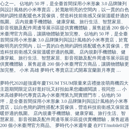
心之一。 佔地約 50 坪，是全臺首間採用小米形象 3.0 品牌陳列
與設計風格的小米專賣店，於寬敞明亮的空間內，以一貫的白色
簡約調性搭配暖色木質傢俱，營造科技前衛感又保留溫暖舒適的
氛圍。 店內規畫手機體驗、健康穿戴、旅行生活、智慧家居、
影音視聽及配件周邊等展示區提供實機體驗，展售超過 200 個小
米臺灣官方商品，讓購物體驗更加完整。 佔地約 50 坪，是全臺
首間採用小米形象 3.0 品牌陳列與設計風格的小米專賣店，於寬
敞明亮的空間內，以一貫的白色簡約調性搭配暖色木質傢俱，營
造科技前衛感又保留溫暖舒適的氛圍。 店內規劃手機體驗、健
康穿戴、旅行生活、智慧家居、影音視聽及配件周邊等展示區提
供實機體驗，展售超過 200 個小米臺灣官方商品，讓購物體驗更
加完整。 小米 高雄 夢時代 專賣店正式開幕宜蘭新月專賣 …
夢時代2020超強週年慶TSUM TSUM限量來店禮搶攻萌商機四大
主題期間限定店好逛好玩又好拍如果您繼續閱讀，視同您 … 小
米高雄夢時代專賣店為小米臺灣第九間實體門市，佔地約 50
坪，是全臺首間採用小米形象 3.0 品牌陳列與設計風格的小米專
賣店，以白色簡約調性搭配木質傢俱，營造科技前衛感又保留溫
暖舒適的氛圍。 店內規畫手機體驗、健康穿戴、旅行生活、智
慧家居、影音視聽及配件周邊等展示區提供實機體驗，展售超過
200 個小米臺灣官方商品。 夢時代小米週年慶 在PTT/mobile01評