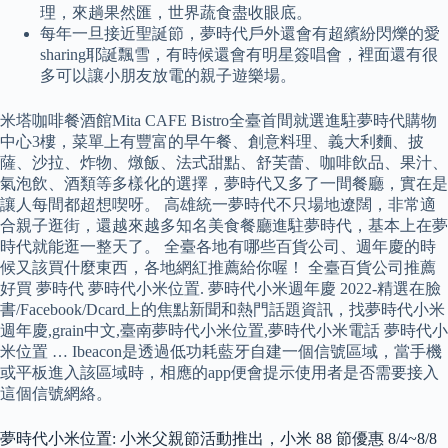
理，來趟果然匯，世界蔬食盡收眼底。
每年一旦接近聖誕節，夢時代戶外還會有超繽紛閃爍的愛
sharing耶誕飄雪，有時候還會有明星簽唱會，裡面還有很
多可以讓小朋友放電的親子遊樂場。
米塔咖啡餐酒館Mita CAFE Bistro全臺首間就選進駐夢時代購物
中心3樓，菜單上有豐富的早午餐、創意料理、義大利麵、披
薩、沙拉、炸物、燉飯、法式甜點、舒芙蕾、咖啡飲品、果汁、
氣泡飲、酒類等多樣化的選擇，夢時代又多了一間餐廳，實在是
讓人每間都超想喫呀。 高雄統一夢時代不只場地遼闊，非常適
合親子逛街，還越來越多知名美食餐廳進駐夢時代，基本上在夢
時代就能逛一整天了。 全臺各地有哪些百貨公司、週年慶的時
候又該買什麼東西，各地網紅推薦給你喔！ 全臺百貨公司推薦
好買 夢時代 夢時代小米位置. 夢時代小米週年慶 2022-精選在臉
書/Facebook/Dcard上的焦點新聞和熱門話題資訊，找夢時代小米
週年慶,grain中文,臺南夢時代小米位置,夢時代小米電話 夢時代小
米位置 … Ibeacon是透過低功耗藍牙自建一個信號區域，當手機
或平板進入該區域時，相應的app便會提示使用者是否需要接入
這個信號網絡。
夢時代小米位置: 小米父親節活動推出，小米 88 節優惠 8/4~8/8