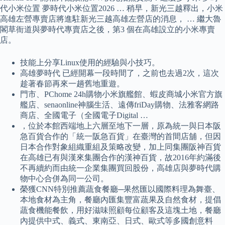
代小米位置 夢時代小米位置2026 … 稍早，新光三越釋出，小米
高雄左營專賣店將進駐新光三越高雄左營店的消息， … 繼大魯
閣草衙道與夢時代專賣店之後，第3 個在高雄設立的小米專賣
店。
技能上分享Linux使用的經驗與小技巧。
高雄夢時代 已經開幕一段時間了，之前也去過2次，這次
趁著春節再來一趟舊地重遊。
門市、PChome 24h購物小米旗艦館、蝦皮商城小米官方旗
艦店、senaonline神腦生活、遠傳friDay購物、法雅客網路
商店、全國電子（全國電子Digital …
，位於本館西端地上六層至地下一層，原為統一與日本阪
急百貨合作的「統一阪急百貨」在臺灣的首間店舖，但因
日本合作對象組織重組及策略改變，加上同集團阪神百貨
在高雄已有與漢來集團合作的漢神百貨，故2016年約滿後
不再續約而由統一企業集團買回股份，高雄店與夢時代購
物中心合併為同一公司。
榮獲CNN特別推薦蔬食餐廳─果然匯以國際料理為舞臺、
本地食材為主角，餐廳內匯集豐富蔬果及自然食材，提倡
蔬食機能餐飲，用好滋味照顧每位顧客及這塊土地，餐廳
內提供中式、義式、東南亞、日式、歐式等多國創意料