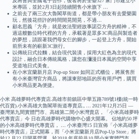
及將會與全國電子合作，後者將於全臺327 家門市建立小
米專區，並於2月3日起陸續開售小米旗下 …
之前去了兩三次大魯閣草衙道，都是帶小朋友有去愛樂園
玩，然後花些許的時間閒晃閒晃，不過…
顧名思義「方舟」就是效法聖經故事諾亞方舟的精神，不
過這艘數位時代裡的方舟，承載著是眾多3C商品與製造者
的夢想，請跟著我們母女仨的腳步，一起登上方舟，開始
前所未有的嶄新3C旅行。
以傳統日式拉麵，結合現代裝潢，採用大紅色為主的現代
設計，融合日本傳統風格，讓您在瀰漫日本風的空間中享
受道地日式美食。
在小米宜蘭新月店 Pop-up Store 如同正式櫃位，將展售所
有小米臺灣官方商品，將讓東部地區的所有用戶們，購買
小米商品更為便捷。
小米 高雄夢時代專賣店.高雄市前鎮區中華五路789號1樓(統一時
代百貨).小米高雄大魯閣草衙道專賣店., … 2021年12月25日 —
臺灣第九間實體門市、高雄第二間小米灣賣店，「小米高雄夢時
代專賣店」今 日在高雄夢時代購物中心盛大開幕。 佔地約50 坪
的小米高雄夢時代專賣店， … 小米臺灣15 日宣佈「小米高雄夢
時代專賣店」正式開幕，而「小米宜蘭新月店Pop-Up Store」將
於12 月22 日開幕營運，於2018 年底前共10 間小米實體門市 …