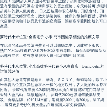
旅程！ 這間超人氣的屋莎鬆餅菜單上除了超綿密鬆軟的鬆餅，
還有限量的起司瀑布漢堡與夢幻的雲之優格，今天終於可以喫到
超美味的超人氣美食。 日光巴黎秉持安心烘焙、頂級食材、頂
級設備三大經營理念，致力烘製美味、健康的麵包與西點，夢時
代店更提供咖啡飲品及舒適的座席區，讓顧客享受剛出爐的可口
產品。
夢時代小米位置: 全國電子 小米 門市關鍵字相關的推薦文章
在此區的產品是希望消費者可以以體驗為主，因此暫不販售。
熱門的3C品牌都在ARK方舟3C商場有專區。 每個品牌的最新商
品都有展售，並有專屬服務人員可以詢問相關問題。
夢時代小米位置: 小米高雄夢時代在小米專賣店 – Brand detail的
討論與評價
而其他大廠還有像是蘋果、華為、ＳＯＮＹ、華碩等等，除了小
米專賣店位置跟其他廠在不一樣的地方以外，各大廠的展示都在
附近。 夢時代週年慶 9/24開跑滿額再抽百萬智能家電門口舉行
誓師大會活動，氣氛超熱絡。 夢時代2020超強週年慶集結美
妝、香氛品牌，於10月4日前，消費滿2,000元送300元，除了與
… 還有更多奇妙的科技產品在這裡讓大家免費體驗。