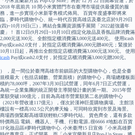
「小米宜蘭新月店 Pop-Up Store」將於 12 月 22 日開幕營運，於
2018 年底前共 10 間小米實體門市在臺灣市場提供最優質的服
務，進一步實現小米新零售模式佈局。 百貨年度盛事即將來
臨，夢時代購物中心、統一時代百貨高雄店及臺北店於9月29日
(四)~10月19日(三)，將結合集團資源攜手展開「2022超強週年
慶」！ 首12日(9月29日~10月10日)指定化妝品及香氛品牌消費滿
2,000元送300元、全館指定櫃消費滿3,000元送400元。 使用icash
Pay或icash2.0支付，於指定店櫃消費滿6,000元贈400元；緊接於
10月11日起，再推出全館指定店櫃消費滿3,000元送300元。 使用
icash
Pay或icash2.0支付，於指定店櫃消費滿3,000元贈200元。
） ，是一間位於臺灣高雄市前鎮區的大型購物中心，也是全臺
規模最大（包括店鋪數、營業面積）的購物中心，商場總樓板面
積約78,000坪，2007年3月30日試營運，同年6月7日正式營運，
為統一企業集團的統正開發主導開發計畫的第一期。 2015年營
業額突破100億元，目前為高雄市營業額第二名的購物中心
（2021年營收達117億元），僅次於漢神巨蛋購物廣場。 主館頂
樓設有一標高102.5公尺的摩天輪，可同時欣賞到市景及海景。
商場西側緊鄰高雄環狀輕軌C5夢時代站。 貨色齊全，還有多款
特價商品 電鍋、機器人、手機、行動電源..很6666 #地點在百貨
1F化妝品區#夢時代購物中心. 小米臺灣15 日宣佈「小米高雄夢
時代專賣店」正式開幕，而「小米宜蘭新月店Pop-Up Store」將