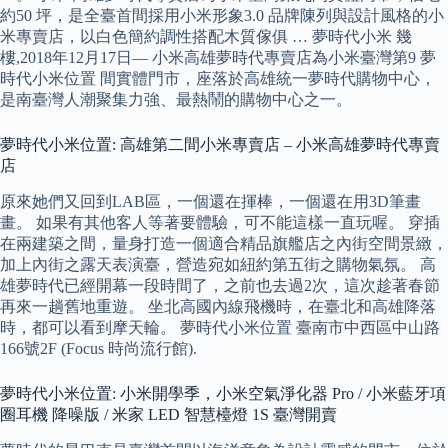
約50 坪，是全臺首間採用小米形象3.0 品牌陳列與設計風格的小
米專賣店，以白色簡約調性搭配木質傢俱 … 夢時代小米 幾
樓,2018年12月17日— 小米高雄夢時代專賣店為小米臺灣第9 夢
時代小米位置 間實體門市，座落於高雄統一夢時代購物中心，
是南臺灣人潮聚集力強、最熱鬧的購物中心之一。
夢時代小米位置: 高雄第二間小米專賣店 – 小米高雄夢時代專賣
店
原來她們又回到LAB區，一個還在揮棒，一個還在用3D筆畫
畫。 如果有其他客人等著要體驗，可不能這樣一直玩喔。 穿插
在兩建築之間，量身打造一個適合精品旗艦店之內街空間景緻，
加上內街之露天表演臺，營造宛如紐約第五街之購物氣氛。 高
雄夢時代已經開幕一段時間了，之前也去過2次，這次趁著春節
再來一趟舊地重遊。 坐北高國內線飛機時，在臺北和高雄降落
時，都可以看到摩天輪。 夢時代小米位置 臺南市中西區中山路
166號2F (Focus 時尚流行館).
夢時代小米位置: 小米開學季，小米空氣淨化器 Pro / 小米藍牙項
圈耳機 降噪版 / 米家 LED 智慧檯燈 1S 臺灣開賣