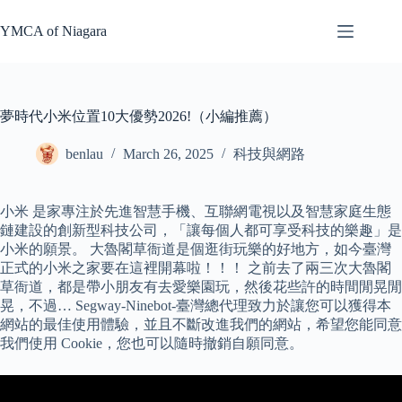
Skip
to
YMCA of Niagara
content
夢時代小米位置10大優勢2026!（小編推薦）
benlau
March 26, 2025
科技與網路
小米 是家專注於先進智慧手機、互聯網電視以及智慧家庭生態
鏈建設的創新型科技公司，「讓每個人都可享受科技的樂趣」是
小米的願景。 大魯閣草衙道是個逛街玩樂的好地方，如今臺灣
正式的小米之家要在這裡開幕啦！！！ 之前去了兩三次大魯閣
草衙道，都是帶小朋友有去愛樂園玩，然後花些許的時間閒晃閒
晃，不過… Segway-Ninebot-臺灣總代理致力於讓您可以獲得本
網站的最佳使用體驗，並且不斷改進我們的網站，希望您能同意
我們使用 Cookie，您也可以隨時撤銷自願同意。