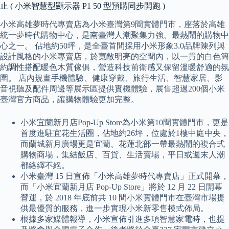
止 ( 小米智慧型顯示器 P1 50 型預購同步開跑 )
小米高雄夢時代專賣店為小米臺灣第9間實體門市，座落於高雄
統一夢時代購物中心，是南臺灣人潮聚集力強、最熱鬧的購物中
心之一。 佔地約50坪，是全臺首間採用小米形象3.0品牌陳列與
設計風格的小米專賣店，於寬敞明亮的空間內，以一貫的白色簡
約調性搭配暖色木質傢俱，營造科技前衛感又保留溫暖舒適的氛
圍。 店內規畫手機體驗、健康穿戴、旅行生活、智慧家居、影
音視聽及配件周邊等展示區提供實機體驗，展售超過200個小米
臺灣官方商品，讓購物體驗更加完整。
小米宜蘭新月店Pop-Up Store為小米第10間實體門市，更是
首度進駐宜花生活圈，佔地約26坪，位處於1樓中庭中央，
而蘭城新月廣場更是宜蘭、花蓮北部一帶最熱鬧的複合式
購物商場，集結飯店、百貨、生活賣場，平日或週末人潮
都絡繹不絕。
小米臺灣 15 日宣佈「小米高雄夢時代專賣店」正式開幕，
而「小米宜蘭新月店 Pop-Up Store」將於 12 月 22 日開幕
營運，於 2018 年底前共 10 間小米實體門市在臺灣市場提
供最優質的服務，進一步實現小米新零售模式佈局。
根據多家媒體報導，小米宣佈引進多項智慧家電時，也提