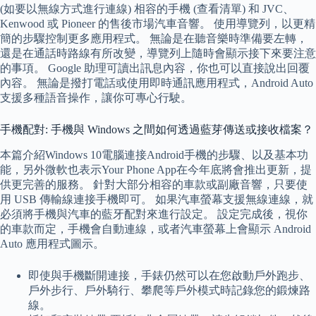
(如要以無線方式進行連線) 相容的手機 (查看清單) 和 JVC、
Kenwood 或 Pioneer 的售後市場汽車音響。 使用導覽列，以更精
簡的步驟控制更多應用程式。 無論是在聽音樂時準備要左轉，
還是在通話時路線有所改變，導覽列上隨時會顯示接下來要注意
的事項。 Google 助理可讀出訊息內容，你也可以直接說出回覆
內容。 無論是撥打電話或使用即時通訊應用程式，Android Auto
支援多種語音操作，讓你可專心行駛。
手機配對: 手機與 Windows 之間如何透過藍芽傳送或接收檔案？
本篇介紹Windows 10電腦連接Android手機的步驟、以及基本功
能，另外微軟也表示Your Phone App在今年底將會推出更新，提
供更完善的服務。 針對大部分相容的車款或副廠音響，只要使
用 USB 傳輸線連接手機即可。 如果汽車螢幕支援無線連線，就
必須將手機與汽車的藍牙配對來進行設定。 設定完成後，視你
的車款而定，手機會自動連線，或者汽車螢幕上會顯示 Android
Auto 應用程式圖示。
即使與手機斷開連接，手錶仍然可以在您啟動戶外跑步、
戶外步行、戶外騎行、攀爬等戶外模式時記錄您的鍛煉路
線。