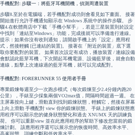
手機配對: 步驟一：將藍牙耳機開機，偵測周遭裝置
步驟8.至於在電腦端，若手機配對成功則會看見如下畫面。 接著
開始進行允許手機通知顯示在 Windows 系統中的操作步驟。 步
驟4.在軟體商店中下載「手機小幫手」，若是三星裝置則於設定
中找到「連結至Windows」功能，完成後就可以準備進行連線。
提示：如果你沒有收到通知，請開啟手機上的「設定」應用程
式，然後輕觸 [已連結的裝置]。 接著在「附近的裝置」底下選
取你要配對的裝置。 如果首次設定有成功，播放裝置 / 連線設備
會默認此藍芽耳機，下次開起耳機電源、設備藍芽後，就會自動
連線，點擊上次連線過的藍牙耳機，就可以完成配對。
手機配對: FORERUNNER 55 使用者手冊
專業鍛煉每週至少一次跑步模式（每次鍛煉至少2.4分鐘內跑20
公里），手錶至少採集兩個VO2max值，間隔時間超過一週。 在
主屏幕按向上鍵，滑動直到找到鍛煉狀態，輕觸它，然後在屏幕
上向上滑動 手機配對 view 你的鍛煉狀態。 手錶上的鍛煉狀態應
用程序可以顯示您的健身狀態變化和過去 XNUMX 天的訓練負
荷。 你可以重新view 並在此應用程序的幫助下修改您當前的鍛
煉計劃。 該應用程序還可以展示您的恢復時間、高效率水平、
高峯狀態、訓練中斷和低效率水平。