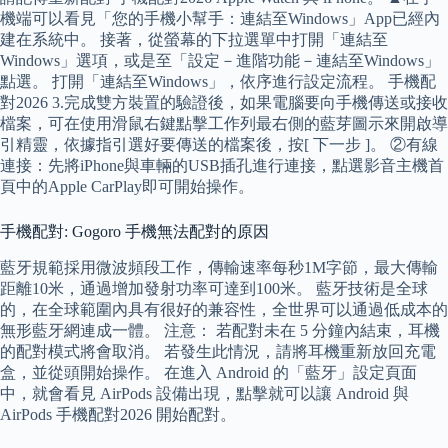
機端可以看見「您的手機小幫手：連結至Windows」App已經內
建在系統中。 接著，從螢幕的下拉選單中打開「連結至
Windows」選項，或是至「設定－進階功能－連結至Windows」
點選。 打開「連結至Windows」，依序進行設定流程。 手機配
對2026 3.完成雙方裝置的驗證後，如果電腦要向手機傳送或接收
檔案，可在使用滑鼠右鍵點擊工作列最右側的藍芽圖示來開啟導
引精靈，依據指引選好要傳送的檔案後，按[ 下一步 ]。 ②有線
連接：先將iPhone與車輛的USB插孔進行連接，點選影音主機首
頁中的Apple CarPlay即可開始操作。
手機配對: Gogoro 手機無法配對的原因
藍牙規範採用微波頻段工作，傳輸速率每秒1M字節，最大傳輸
距離10米，通過增加發射功率可達到100米。 藍牙技術是全球
的，在全球範圍內具有很好的兼容性，全世界可以通過低成本的
無形藍牙網連成一體。 注意： 若配對未在 5 分鐘內結束，耳機
的配對模式將會取消。 若發生此情況，請將耳機重新放回充電
盒，並從頭開始操作。 在進入 Android 的「藍牙」設定頁面
中，就會看見 AirPods 設備出現，點擊就可以讓 Android 與
AirPods 手機配對2026 開始配對。