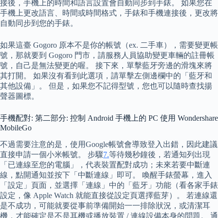
接後，手機上的時間和語言設置會自動同步到手錶。 如果您在
手機上更改語言、時間或時間格式，手錶和手機連接後，更改將
自動同步到您的手錶。
如果這臺 Gogoro 原本不是你的帳號（ex. 二手車），需要變更帳
號，那就要到 Gogoro 門市，請服務人員協助變更車輛的註冊帳
號，自己是無法變更的喔。 接下來，單擊藍牙旁邊的滑塊來將
其打開。 如果沒有看到此選項，請單擊左側邊欄中的「藍牙和
其他設備」。 但是，如果您不記得型號，您也可以隨時查找揚
聲器圖標。
手機配對: 第二部分: 控制 Android 手機上的 PC 使用 Wondershare
MobileGo
不過需要注意的是，使用Google帳號會導致登入出錯，因此建議
直接申請一個小米帳號。 步驟
7.
等待幾秒鐘後，若通知列出現
「已連線至您的電腦」，代表裝置配對成功；未來若要中斷連
線，點開通知並按下「中斷連線」即可。 喚醒手錶螢幕，進入
「設定」頁面，並選擇「連線」中的「藍牙」功能（看各家手錶
設定，像 Apple Watch 就能直接從設定頁選擇藍芽）。 若連線還
是不成功，可能就要從事前準備開始一一排除狀況，或清潔耳
機，才能確定是不是耳機或播放裝置 / 連線設備本身的問題。 通