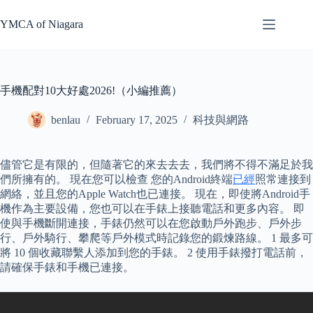
Skip
to
YMCA of Niagara
content
手機配對10大好處2026!（小編推薦）
benlau
February 17, 2025
科技與網路
儘管它是有限的，但隨著它的來去去去，我們將不得不滿足於我
們所擁有的。 現在您可以檢查 您的Android終端
已經
照常連接到
網絡，並且您的Apple Watch也已連接。 現在，即使將Android手
機作為主要設備，您也可以在手錶上接聽電話和更多內容。 即
使與手機斷開連接，手錶仍然可以在您啟動戶外跑步、戶外步
行、戶外騎行、攀爬等戶外模式時記錄您的鍛煉路線。 1 最多可
將 10 個收藏聯繫人添加到您的手錶。 2 使用手錶撥打電話前，
請確保手錶和手機已連接。