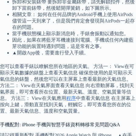
拆卸和安裝錶帶 要拆卸非金屬錶帶，請先解鎖扣件，然後
卸下當前錶帶，然後鬆開彈簧銷，如下圖所示。
相關文章： 如何在任何品牌的Android手機上使用AirPods
儘管這一天到來了，但是我們肯定會發現與AirPods一起存
在的問題。
當手機狀態欄上顯示新消息時，手錶會振動以通知您。
因此，如果在將藍牙耳機連接到電腦、手機或任何內建藍
芽功能的裝置時遇到問題，這是常有之事。
▲開啟App後，需要進行登入手續。
您可以查看手錶以瞭解您所在地區的天氣。 方法一： View在可
顯示天氣數據的錶盤上查看天氣信息 確保您使用的是可顯示天
氣信息的錶盤，然後您可以在主屏幕上查看最新的天氣信息。
方法二： View在天氣界面查看天氣信息 向右滑動屏幕，找到天
氣界面，即可查看所在位置、最新天氣、溫度、空氣質量等信
息。 方法三： View在天氣應用
程序
中查看天氣信息 在主屏幕上
按向上鍵，滑動直至找到天氣，輕觸它，即可查看您所在的位
置、最新天氣信息、溫度和空氣質量。
手機配對: iPhone 手機與智慧手錶資料轉移常見問題Q&A
請記得重新配對 手機配對2026 Apple Watch 與 iPhone。 ▲在手