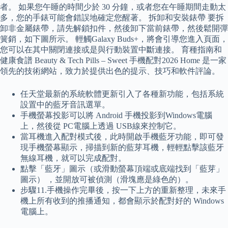
者。 如果您午睡的時間少於 30 分鐘，或者您在午睡期間走動太
多，您的手錶可能會錯誤地確定您醒著。 拆卸和安裝錶帶 要拆
卸非金屬錶帶，請先解鎖扣件，然後卸下當前錶帶，然後鬆開彈
簧銷，如下圖所示。 輕觸Galaxy Buds+，將會引導您進入頁面，
您可以在其中關閉連接或是與行動裝置中斷連接。 育種指南和
健康食譜 Beauty & Tech Pills – Sweet 手機配對2026 Home 是一家
領先的技術網站，致力於提供出色的提示、技巧和軟件評論。
任天堂最新的系統軟體更新引入了各種新功能，包括系統
設置中的藍牙音訊選單。
手機螢幕投影可以將 Android 手機投影到Windows電腦
上，然後從 PC電腦上透過 USB線來控制它。
當耳機進入配對模式後，此時開啟手機藍牙功能，即可發
現手機螢幕顯示，掃描到新的藍芽耳機，輕輕點擊該藍牙
無線耳機，就可以完成配對。
點擊「藍牙」圖示（或滑動螢幕頂端或底端找到「藍芽」
圖示） ，並開放可被偵測（滑塊應是綠色的）。
步驟11.手機操作完畢後，按一下上方的重新整理，未來手
機上所有收到的推播通知，都會顯示於配對好的 Windows
電腦上。