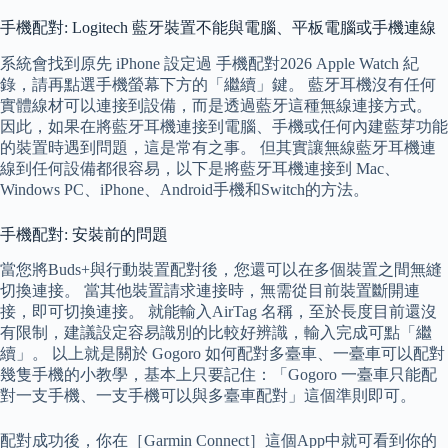
手機配對: Logitech 藍牙裝置不能與電腦、平板電腦或手機連線
系統會找到原先 iPhone 設定過 手機配對2026 Apple Watch 紀
錄，請再點選手機螢幕下方的「繼續」鍵。 藍牙耳機沒有任何
實體線材可以連接到設備，而是透過藍牙這種無線連接方式。
因此，如果在將藍牙耳機連接到電腦、手機或任何內建藍芽功能
的裝置時遇到問題，這是常有之事。 但其實讓無線藍牙耳機連
線到任何設備都很容易，以下是將藍牙耳機連接到 Mac、
Windows PC、iPhone、Android手機和Switch的方法。
手機配對: 安裝前的問題
當您將Buds+與行動裝置配對後，您還可以在多個裝置之間無縫
切換連接。 當其他裝置請求連接時，無需從目前裝置斷開連
接，即可切換連接。 就能輸入AirTag 名稱，至於長度目前還沒
有限制，建議設定容易識別的比較好辨識，輸入完成可點「繼
續」。 以上就是關於 Gogoro 如何配對多臺車、一臺車可以配對
幾隻手機的小教學，基本上只要記住：「Gogoro 一臺車只能配
對一支手機、一支手機可以與多臺車配對」這個準則即可。
配對成功後，你在［Garmin Connect］這個App中就可看到你的