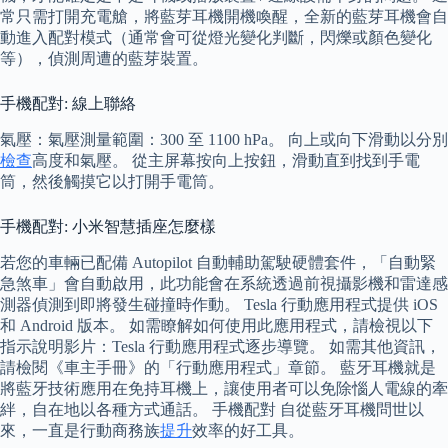
常只需打開充電艙，將藍芽耳機開機喚醒，全新的藍芽耳機會自
動進入配對模式（通常會可從燈光變化判斷，閃爍或顏色變化
等），偵測周遭的藍芽裝置。
手機配對: 線上聯絡
氣壓：氣壓測量範圍：300 至 1100 hPa。 向上或向下滑動以分別
檢查
高度和氣壓。 從主屏幕按向上按鈕，滑動直到找到手電
筒，然後觸摸它以打開手電筒。
手機配對: 小米智慧插座怎麼樣
若您的車輛已配備 Autopilot 自動輔助駕駛硬體套件，「自動緊
急煞車」會自動啟用，此功能會在系統透過前視攝影機和雷達感
測器偵測到即將發生碰撞時作動。 Tesla 行動應用程式提供 iOS
和 Android 版本。 如需瞭解如何使用此應用程式，請檢視以下
指示說明影片：Tesla 行動應用程式逐步導覽。 如需其他資訊，
請檢閱《車主手冊》的「行動應用程式」章節。 藍牙耳機就是
將藍牙技術應用在免持耳機上，讓使用者可以免除惱人電線的牽
絆，自在地以各種方式通話。 手機配對 自從藍牙耳機問世以
來，一直是行動商務族
提升
效率的好工具。