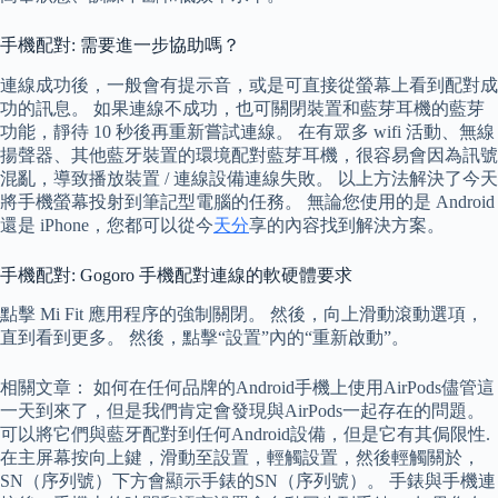
手機配對: 需要進一步協助嗎？
連線成功後，一般會有提示音，或是可直接從螢幕上看到配對成
功的訊息。 如果連線不成功，也可關閉裝置和藍芽耳機的藍芽
功能，靜待 10 秒後再重新嘗試連線。 在有眾多 wifi 活動、無線
揚聲器、其他藍牙裝置的環境配對藍芽耳機，很容易會因為訊號
混亂，導致播放裝置 / 連線設備連線失敗。 以上方法解決了今天
將手機螢幕投射到筆記型電腦的任務。 無論您使用的是 Android
還是 iPhone，您都可以從今
天分
享的內容找到解決方案。
手機配對: Gogoro 手機配對連線的軟硬體要求
點擊 Mi Fit 應用程序的強制關閉。 然後，向上滑動滾動選項，
直到看到更多。 然後，點擊“設置”內的“重新啟動”。
相關文章： 如何在任何品牌的Android手機上使用AirPods儘管這
一天到來了，但是我們肯定會發現與AirPods一起存在的問題。
可以將它們與藍牙配對到任何Android設備，但是它有其侷限性.
在主屏幕按向上鍵，滑動至設置，輕觸設置，然後輕觸關於，
SN（序列號）下方會顯示手錶的SN（序列號）。 手錶與手機連