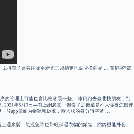
 2.持電子票券序號至新光三越指定地點兌換商品 … 關鍵字”電
序的管理上可能也會比較容易一些。 昨日跑去臺北找朋友，到
. 2021年5月9日—有上網爬文，但看了之後還是不太懂要怎麼使
後，於app畫面內帳號密碼處，輸入您的身分證字號 …
寒流上週來襲，氣溫急降也帶旺保暖衣物的銷售，館內機能外套、