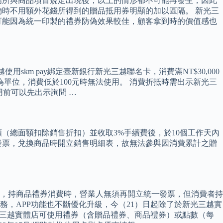
場所與商品項目規定出現後，以上的情形都不可能再發生，因此
時不用額外花錢所得到的贈品抵用券明顯的加以區隔。 新光三
司可能因為統一印製的禮券防偽效果較佳，顧客拿到時的價值感也
skm pay綁定臺新銀行新光三越聯名卡，消費滿NT$30,000
元為單位，消費低於100元時無法使用。 消費折抵時需出示新光三
用前可以先出示詢問 …
（總面額扣除銷售折扣）並收取3%手續費後，於10個工作天內
發票，兌換商品時開立銷售明細表，故無法參與因消費累計之贈
，持商品禮券消費時，營業人無須再開立統一發票，但消費者持
務，APP功能也不斷優化升級，今（21）日起除了於新光三越實
新光三越實體店可使用禮券（含贈品禮券、商品禮券）或點數（每