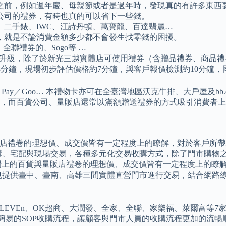
之前，例如週年慶、母親節或者是過年時，發現真的有許多東西
公司的禮券，有時也真的可以省下一些錢。
二手錶、IWC、江詩丹頓、萬寶龍、百達翡麗…
，就是不論消費金額多少都不會發生找零錢的困擾。
全聯禮券的、Sogo等 …
再升級，除了於新光三越實體店可使用禮券（含贈品禮券、商品禮券
8分鐘，現場初步評估價格約7分鐘，與客戶報價檢測約10分鐘
／Samsung Pay／Goo… 本禮物卡亦可在全臺灣地區沃克牛排、大戶屋及
，而百貨公司、量販店還常以滿額贈送禮券的方式吸引消費者上
販店禮卷的理想價、成交價皆有一定程度上的瞭解，對於客戶所
購、宅配與現場交易，各種多元化交易收購方式，除了門市購物之
市場上的百貨與量販店禮卷的理想價、成交價皆有一定程度上的瞭
也提供臺中、臺南、高雄三間實體直營門市進行交易，結合網路
LEVEn、OK超商、大潤發、全家、全聯、家樂福、萊爾富等
簡易的SOP收購流程，讓顧客與門市人員的收購流程更加的流暢