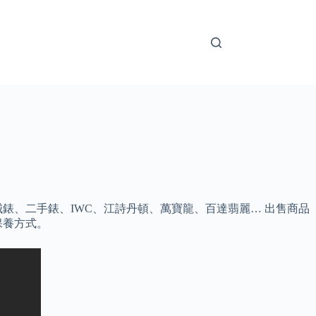
械錶、二手錶、IWC、江詩丹頓、萬寶龍、百達翡麗… 出售商品
保養方式。