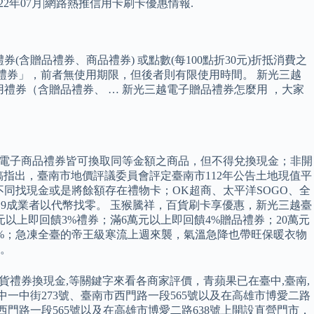
022年07月|網路熱推信用卡刷卡優惠情報.
含贈品禮券、商品禮券) 或點數(每100點折30元)折抵消費之
品禮券」，前者無使用期限，但後者則有限使用時間。 新光三越
禮券（含贈品禮券、 … 新光三越電子贈品禮券怎麼用 ，大家
券及電子商品禮券皆可換取同等金額之商品，但不得兌換現金；非開
新聞稿指出，臺南市地價評議委員會評定臺南市112年公告土地現值平
店不同找現金或是將餘額存在禮物卡；OK超商、太平洋SOGO、全
近9成業者以代幣找零。 玉猴騰祥，百貨刷卡享優惠，新光三越臺
元以上即回饋3%禮券；滿6萬元以上即回饋4%贈品禮券；20萬元
5%；急凍全臺的帝王級寒流上週來襲，氣溫急降也帶旺保暖衣物
。
,百貨禮券換現金,等關鍵字來看各商家評價，青蘋果已在臺中,臺南,
中一中街273號、臺南市西門路一段565號以及在高雄市博愛二路
市西門路一段565號以及在高雄市博愛二路638號上開設直營門市，