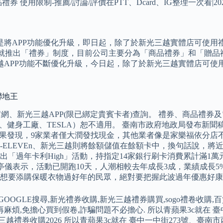
禮券 使用限制-推薦/討論/評價在PTT、Dcard、IG整理一次看|2
將APP功能優化升級，即日起，除了於新光三越實體店可使用禮券(
幕時，就推出「禮券」制度，目前公司主要分為「商品禮券」和「贈
越APP功能不斷優化升級，今日起，除了於新光三越實體店可使用
聯地王
官網、新光三越APP(限已綁定貴賓卡者)查詢。 禮券、商品禮
新光影城、健身工廠、TESLA）恕不適用。 臺南市政府地政局發布
%。 結果發現，9家業者僅大潤發找現金，其他業者像是家樂福依分
-ELEVEn、新光三越則將餘額儲值在餘額卡中，換句話說，將
「過年卡利High」活動，持指定14家銀行刷卡消費累計滿1萬
亭儀表示，活動已開跑10天，人潮相較去年成長3成，業績成長
想要添購保暖衣物過好年的民眾，絕對要把握此波過年優惠好康
OOGLE搜尋,新光禮券收購,新光三越禮券購買,sogo禮卷收購
煩,免擔心買到假卷,詐騙問題不必擔心. 所以青蘋果3c就在 臺
越禮券收購2026 所以青蘋果3c就在 臺中一中街273號、臺南