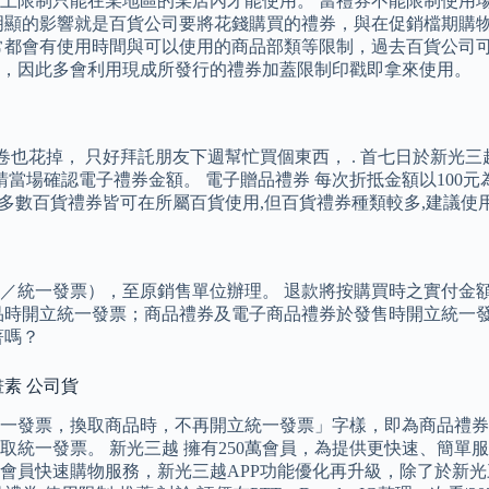
上限制只能在某地區的某店內才能使用。 當禮券不能限制使用
明顯的影響就是百貨公司要將花錢購買的禮券，與在促銷檔期購物
，通常都會有使用時間與可以使用的商品部類等限制，過去百貨公
量，因此多會利用現成所發行的禮券加蓋限制印戳即拿來使用。
也花掉， 只好拜託朋友下週幫忙買個東西， . 首七日於新光三越使用
時請當場確認電子禮券金額。 電子贈品禮券 每次折抵金額以100
購 多數百貨禮券皆可在所屬百貨使用,但百貨禮券種類較多,建議使
／統一發票），至原銷售單位辦理。 退款將按購買時之實付金額
品時開立統一發票；商品禮券及電子商品禮券於發售時開立統一
著嗎？
萬畫素 公司貨
一發票，換取商品時，不再開立統一發票」字樣，即為商品禮券
統一發票。 新光三越 擁有250萬會員，為提供更快速、簡單服
0萬會員快速購物服務，新光三越APP功能優化再升級，除了於