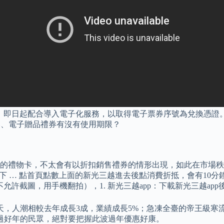
券時，即日起配合導入電子化服務，以取得電子票券序號為兌換憑證。
品禮券、電子贈品禮券有沒有使用期限？
的禮物卡，不太會有以折扣銷售禮券的情形出現，如此在市場秩
友下 … 點首頁點數上面的新光三越進去後點消費折抵，會有10分鐘
許截圖，用手機翻拍），1. 新光三越app：下載新光三越app
天，人潮相較去年成長3成，業績成長5%；急凍全臺的帝王級
過好年的民眾，絕對要把握此波過年優惠好康。