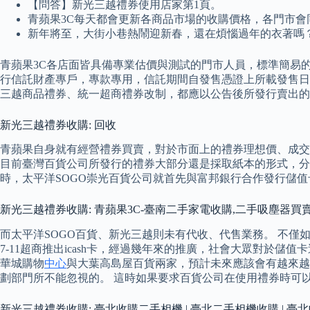
【問答】新光三越禮券使用店家第1頁。
青蘋果3C每天都會更新各商品市場的收購價格，各門市
新年將至，大街小巷熱鬧迎新春，還在煩惱過年的衣著嗎
青蘋果3C各店面皆具備專業估價與測試的門市人員，標準簡易
行信託財產專戶，專款專用，信託期間自發售憑證上所載發售日期
三越商品禮券、統一超商禮券改制，都應以公告後所發行賣出的
新光三越禮券收購: 回收
青蘋果自身就有經營禮券買賣，對於市面上的禮券理想價、成
目前臺灣百貨公司所發行的禮券大部分還是採取紙本的形式，分
時，太平洋SOGO崇光百貨公司就首先與富邦銀行合作發行儲
新光三越禮券收購: 青蘋果3C-臺南二手家電收購,二手吸塵器買
而太平洋SOGO百貨、新光三越則未有代收、代售業務。 不僅如
7-11超商推出icash卡，經過幾年來的推廣，社會大眾對於
華城購物
中心
與大葉高島屋百貨兩家，預計未來應該會有越來越
劃部門所不能忽視的。 這時如果要求百貨公司在使用禮券時可
新光三越禮券收購: 臺北收購二手相機 | 臺北二手相機收購 | 臺