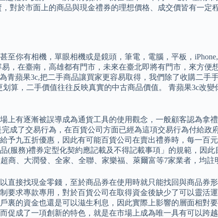
賣，對於市面上的商品與現金禮券的理想價格、成交價皆有一定
，單眼相機或是鏡頭，筆電，電腦，平板，iPhone,iPad,Mac
容易，在臺南，高雄都有門市，未來在臺北即將有門市，來方便想
面為青蘋果3c,把二手商品讓買家更容易取得，我們除了收購二
你覺得更划算，二手價值往往反映真實的中古商品價值。 青蘋果3
場上有逐漸被誤導成為通貨工具的使用觀念，一般顧客認為拿禮
是完成了交易行為，在百貨公司方面已經為這項交易行為付給政府
給予九五折優惠，因此有可能百貨公司在賣出禮券時，每一百元
品(服務)禮券定型化契約應記載及不得記載事項」的規範，因此
、OK超商、大潤發、全家、全聯、家樂福、萊爾富等7家業者，均
可以直接找現金零錢，至於商品券在使用時就只能找回與商品券
制要求專款專用，對於百貨公司在取得資金後缺少了可以靈活運
戶裏的資金也還是可以滋生利息，因此實際上影響的層面相對要小
而促成了一項創新的特色，就是在市場上成為唯一具有可以跨越不