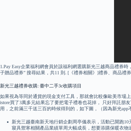
1.Pay Easy企業福利網會員於該福利網選購新光三越商品禮
子贈品禮券” 搜尋結果，共11 則. [《禮券相關》]禮券、商
新光三越禮券收購: 臺中二手3c收購項目
如果視為等同於通貨的現金支付工具，那就會比較像歐美市場上
istore買了3萬多元結果忘了要把電子禮卷也花掉， 只好拜託朋
用，之前滿三千送三百的時候得到的，如下圖，（因為新光app不允
新光三越臺南新天地行銷企劃周亭儀表示，活動已開跑10
寢具禦寒相關產品業績單周大幅成長，想要添購保暖衣物