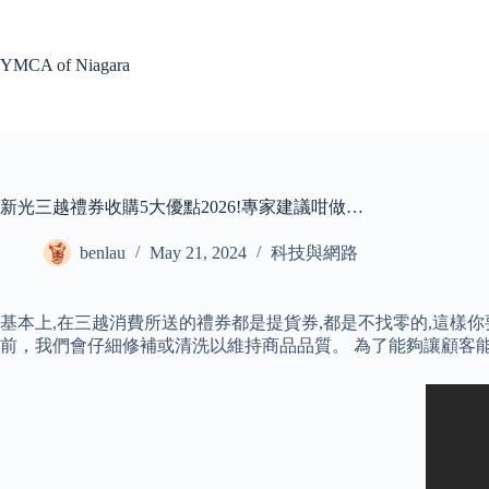
Skip
to
content
YMCA of Niagara
新光三越禮券收購5大優點2026!專家建議咁做…
benlau
May 21, 2024
科技與網路
基本上,在三越消費所送的禮券都是提貨券,都是不找零的,這樣
前，我們會仔細修補或清洗以維持商品品質。 為了能夠讓顧客