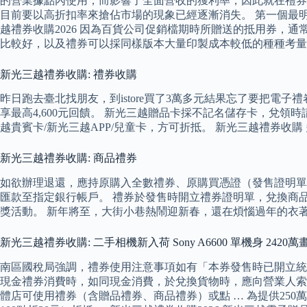
的營業據點內使用，而影響了全面營收的獲利率，因此就在禮券
目前要以高折扣率來搶佔市場的現象已經逐漸消失。 第一個最
越禮券收購2026 因為百貨公司促銷檔期時所贈送的抵用券
比較好，以及禮券可以採同樣版本大量印製成本較低的種種考
新光三越禮券收購: 禮券收購
昨日跑去臺北找朋友，到istore買了3萬多元結果忘了要把電子禮卷
享最高4,600元回饋。 新光三越贈品卡採不記名儲存卡，兌領
越貴賓卡/新光三越APP/兒童卡，方可折抵。 新光三越禮券收
新光三越禮券收購: 商品禮券
如欲辦理退還，應持原購入全數禮券、原購買憑證（發售證明單
匯款至指定銀行帳戶。 禮券於發售時開立禮券證明單，兌換商
獎活動。 新年將至，大街小巷熱鬧迎新春，還在煩惱過年的衣
新光三越禮券收購: 二手相機新入荷 Sony A6600 單機身 2420
南區國稅局強調，禮券使用注意事項如有「本券發售時已開立統
現金禮券消費時，如同現金消費，於兌換貨物時，應向營業人索取
體店可使用禮券（含贈品禮券、商品禮券）或點 … 為提供25