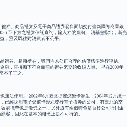
。 禮券、商品禮券及電子商品禮券發售面額交付臺新國際商業銀
26 至下方之禮券信託查詢，輸入券號查詢。 消基會指出，新光
益，溯及既往對消費者不公平。
商品禮券、超商禮券，我們均以公正合理的估價標準進行評估。
額，直接撕下符合面額的禮券來交給收銀人員。 早在2000年
來不了了之。
使用。 2002年6月臺北捷運悠遊卡誕生，2004年12月統一
業裏，已經採用電子儲值卡形式發行電子禮券的公司，有臺北的京
，容易攜帶也是優勢之一，另外還有兩個特色是百貨公司行銷企
給顧客，因此在基本的概念上是不可行的。