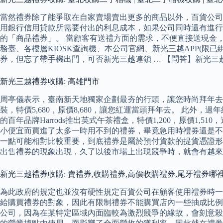
當然禮券除了能爭取在自家賣場賣出更多的商品以外，百貨公司
用銀行信用貸款所需要付出的利息成本，如果公司同時還有進行
的「商品禮券」。 當顧客有送禮方面的需求，不便直接送現金
務臺、各樓層KIOSK查詢機、本公司官網、新光三越APP(限
券，但忘了帶手機出門，可否新光三越連鎖 … 【問答】新光三
新光三越禮券收購: 高雄門市
周亭儀表示，臺南新天地獨家企劃最夯的行頭，讓您時尚拜年去。 GI
裝，特價5,680，原價8,680，讓您紅運當頭拜年去。 此外
的百年品牌Harrods推出英式午茶禮盒，特價1,200，原價
小便宜而買進了太多一時用不到的禮券，畢竟急用時禮券還是不
一點可能相對比較重要，到底禮券是屬於預付貨款的提貨憑證形
出售禮券的現象出現，久了以後市場上出現競爭時，就會有越來
新光三越禮券收購: 賣禮券,收購禮券,高價收購禮券,尾牙禮券哪
為此政府的規定也並沒有硬性規定百貨公司在顧客使用禮券時一
給購買禮券的對象，因此有限制禮券不能購買店內一些抽成比例
公司，因為在某特定區域內面臨較為激烈競爭的緣故，會刻意殺