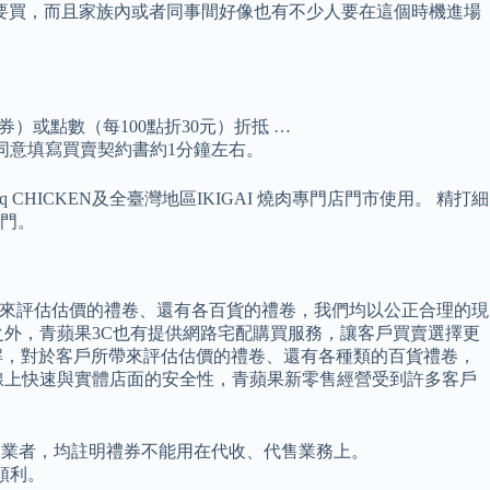
要買，而且家族內或者同事間好像也有不少人要在這個時機進場
）或點數（每100點折30元）折抵 …
，同意填寫買賣契約書約1分鐘左右。
bb.q CHICKEN及全臺灣地區IKIGAI 燒肉專門店門市使用。 精打細
門。
帶來評估估價的禮卷、還有各百貨的禮卷，我們均以公正合理的現
外，青蘋果3C也有提供網路宅配購買服務，讓客戶買賣選擇更
解，對於客戶所帶來評估估價的禮卷、還有各種類的百貨禮卷，
線上快速與實體店面的安全性，青蘋果新零售經營受到許多客戶
7家業者，均註明禮券不能用在代收、代售業務上。
順利。