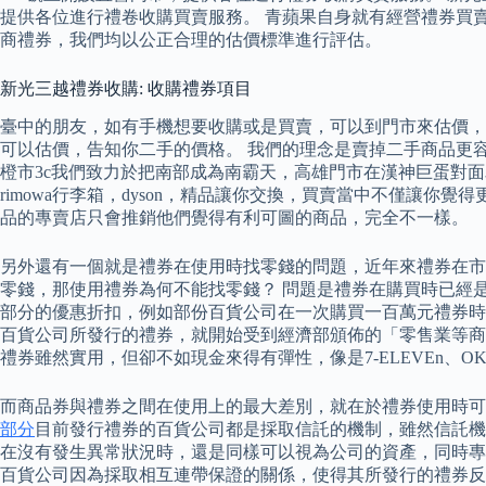
提供各位進行禮卷收購買賣服務。 青蘋果自身就有經營禮券買
商禮券，我們均以公正合理的估價標準進行評估。
新光三越禮券收購: 收購禮券項目
臺中的朋友，如有手機想要收購或是買賣，可以到門市來估價，甚至你有相機
可以估價，告知你二手的價格。 我們的理念是賣掉二手商品更
橙市3c我們致力於把南部成為南霸天，高雄門市在漢神巨蛋對
rimowa行李箱，dyson，精品讓你交換，買賣當中不僅讓
品的專賣店只會推銷他們覺得有利可圖的商品，完全不一樣。
另外還有一個就是禮券在使用時找零錢的問題，近年來禮券在市
零錢，那使用禮券為何不能找零錢？ 問題是禮券在購買時已經
部分的優惠折扣，例如部份百貨公司在一次購買一百萬元禮券時
百貨公司所發行的禮券，就開始受到經濟部頒佈的「零售業等商
禮券雖然實用，但卻不如現金來得有彈性，像是7-ELEVEn
而商品券與禮券之間在使用上的最大差別，就在於禮券使用時
部分
目前發行禮券的百貨公司都是採取信託的機制，雖然信託機
在沒有發生異常狀況時，還是同樣可以視為公司的資產，同時專
百貨公司因為採取相互連帶保證的關係，使得其所發行的禮券反