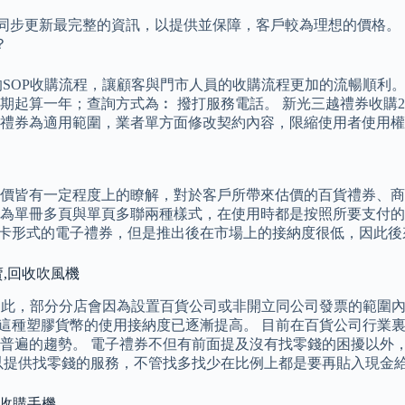
會同步更新最完整的資訊，以提供並保障，客戶較為理想的價格。
？
的SOP收購流程，讓顧客與門市人員的收購流程更加的流暢順利
起算一年；查詢方式為︰ 撥打服務電話。 新光三越禮券收購20
禮券為適用範圍，業者單方面修改契約內容，限縮使用者使用權
交價皆有一定程度上的瞭解，對於客戶所帶來估價的百貨禮券、
為單冊多頁與單頁多聯兩種樣式，在使用時都是按照所要支付的金
值卡形式的電子禮券，但是推出後在市場上的接納度很低，因此後
賣,回收吹風機
此，部分分店會因為設置百貨公司或非開立同公司發票的範圍內也無法
儲值卡這種塑膠貨幣的使用接納度已逐漸提高。 目前在百貨公司行
普遍的趨勢。 電子禮券不但有前面提及沒有找零錢的困擾以外
以提供找零錢的服務，不管找多找少在比例上都是要再貼入現金
北收購手機