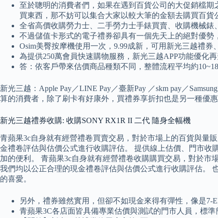
至於聰明的消費者們，如果在遇到百貨公司的大促銷檔期
買東西，那不妨可以集合大家以較大筆的金額去購買百貨
全省高價收購勞力士、二手勞力士手錶買賣、收購機械錶、
不過儲值卡形式的電子禮券卻具有一個先天上的絕對優勢
Osim美臀按摩機使用一次，9.99成新，可用新光三越禮券、
為提供250萬會員快速購物服務，新光三越APP功能優化
答：依客戶帶來估價商品種類不同，整體流程平均約10~1
新光三越：Apple Pay／LINE Pay／臺新Pay ／skm pay
算的消費者，除了刷卡有好康外，買禮券享折扣也是另一種優惠
新光三越禮券收購: 收購SONY RX1R II 二代 隨身全幅機
青蘋果3c自身就有經營禮卷買賣交易，對於市場上的百貨與量
金禮卷評估與估價公式進行收購評估。 提供線上估價、門市收
加的便利。 青蘋果3c自身就有經營禮卷收購購買交易，對於
我們均以公正合理的現金禮卷評估與估價公式進行收購評估。 
的喜愛。
另外，禮券雖然實用，但卻不如現金來得有彈性，像是7-E
青蘋果3C各店面皆具備專業估價與測試的門市人員，標準