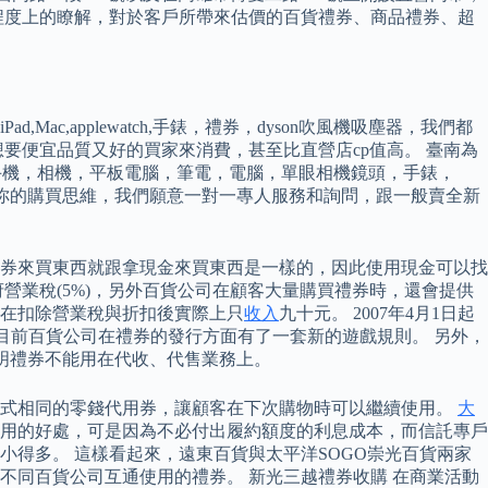
程度上的瞭解，對於客戶所帶來估價的百貨禮券、商品禮券、超
,applewatch,手錶，禮券，dyson吹風機吸塵器，我們都
要便宜品質又好的買家來消費，甚至比直營店cp值高。 臺南為
手手機，相機，平板電腦，筆電，電腦，單眼相機鏡頭，手錶，
c改變你的購買思維，我們願意一對一專人服務和詢問，跟一般賣全新
券來買東西就跟拿現金來買東西是一樣的，因此使用現金可以找
營業稅(5%)，另外百貨公司在顧客大量購買禮券時，還會提供
在扣除營業稅與折扣後實際上只
收入
九十元。 2007年4月1日起
目前百貨公司在禮券的發行方面有了一套新的遊戲規則。 另外，
註明禮券不能用在代收、代售業務上。
形式相同的零錢代用券，讓顧客在下次購物時可以繼續使用。
大
用的好處，可是因為不必付出履約額度的利息成本，而信託專戶
得多。 這樣看起來，遠東百貨與太平洋SOGO崇光百貨兩家
同百貨公司互通使用的禮券。 新光三越禮券收購 在商業活動