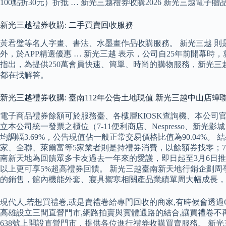
100點折30元）折抵 … 新光三越禮券收購2026 新光三越電子贈品
新光三越禮券收購: 二手買賣回收服務
黃君璧等名人字畫、書法、水墨畫作品收購服務。 新光三越 則是
外，於APP精選優惠 … 新光三越 表示，公司自25年前開
指出，為提供250萬會員快速、簡單、時尚的購物服務，新光三
都在找解答。
新光三越禮券收購: 臺南112年公告土地現值 新光三越中山店蟬
電子商品禮券餘額可於服務臺、各樓層KIOSK查詢機、本公司
立本公司統一發票之櫃位（7-11便利商店、Nespresso、
均調幅3.69%，公告現值佔一般正常交易價格比值為90.04
家、全聯、萊爾富等5家業者則是持禮券消費，以餘額券找零；7
南新天地為回饋眾多卡友過去一年來的愛護，即日起至3月6日推出
以上更可享5%超高禮券回饋。 新光三越臺南新天地行銷企劃周
的銷售，館內機能外套、寢具禦寒相關產品業績單周大幅成長，
現代人,若想買禮卷,或是賣禮卷給專門回收的商家,有時候會透過G
高雄設立三間直營門市,網路拍賣與實體通路的結合,讓買禮卷不再麻
638號上開設直營門市，提供各位進行禮券收購買賣服務。 新光三