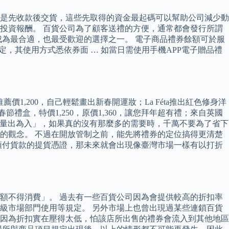
是先收款後交貨，這些先取得的資金最起碼可以幫助公司減少動
投資報酬。 百貨公司為了顧客送禮的方便，通常都會發行所謂
為最合適，也最受歡迎的選擇之一。 電子商品禮券餘額可於服
定，其使用方式悉依券面 … 如當日需使用手機APP電子贈品禮
價1,200，自己輕鬆畫出新春開運妝；La Féta推出紅色修身洋
節禮盒，特價1,250，原價1,360，讓您拜年超有禮；來自英國
要注意「量出為入」，如果真的沒有那麼多的需要時，千萬不要為了省下
的觀念。 不過在開放管制之前，能先將禮券的定位搞得更清楚
預付貨款的提貨憑證，那未來就會出現像臺灣市場一樣有以打折
額不得消費」。 過去有一些百貨公司因為會提供較高的折扣率
級市場部門使用等規定。 另外市場上也曾出現過某些連鎖百貨
因為折扣實在壓得太低，怕該店所出售的禮券會流入到其他地區