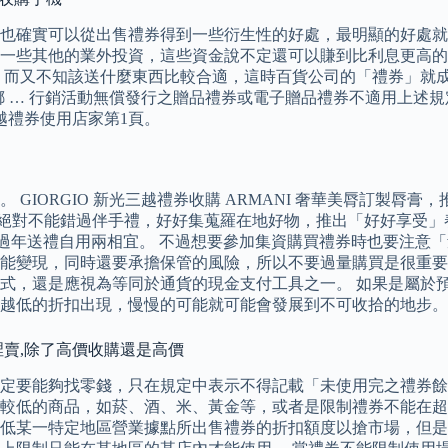
也確實可以從出售禮券得到一些衍生性的好處，最明顯的好處就
一些其他的業外投資，這些資金說不定還可以賺到比利息更高的
，而又不知該送什麼東西比較合適，這時百貨公司的「禮券」就成
已綁 … 行銷活動無償發行之贈品禮券或電子贈品禮券不適用上述規
越禮券使用店家第1頁。
ORGIO 新光三越禮券收購 ARMANI 奢華美脣訂製脣膏，推薦
，過年絕對不能錯過伴手禮，好好集蒐羅在地好物，推出「好好享受」春
1,510，過年送禮自用兩相宜。 不過想要參加集資購買禮券時也
能變現，同時還要承擔保管的風險，所以不要過量購買是很重要
式，還是應視為等同於通貨的現金支付工具之一。 如果是屬於
越低的折扣出現，慢慢的可能就可能會發展到不可收拾的地步。
裡賣,除了高價收購還是高價
定要能夠找零錢，只在規定中表示不得記載「未使用完之禮券餘
較低的商品，如菸、酒、米、黃金等，或者是限制禮券不能在超
低某一特定地區營業據點所出售禮券的折扣額度以搶市場，但是