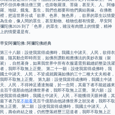
們不但供奉佛法僧三寶，也崇敬羅漢、菩薩，甚至天、人、阿修
羅、地獄、餓鬼、畜生，我們也都要和他們廣結善緣。 在佛教
裡，把這世界分成「欲界、色界、無色界」，欲界的眾生以情愛
為生命，像人間的眾生，甚至動物、植物也都有情愛。 早安阿
彌陀佛2026 到了「色界」的眾生，雖沒有肉體上的情愛，精神
上的情愛還是有。
早安阿彌陀佛: 阿彌陀佛經典
第三十八願：設使我當得成佛時，我國土中諸天、人民，欲得衣
服，隨其動念即時而至，如佛所讚歎相應佛法的美妙衣服（袈
裟），自然著身，如果我世界中所有衣服還需剪裁縫紉整染洗濯
者，我即不取無上正覺。 第二十一願：設使我當得成佛時，我
國土中諸天、人民，不皆成就圓滿如佛的三十二種大丈夫相者，
我即不取無上正覺。 第九願：設使我當得成佛時，我國土中諸
天、人民，不得神足通達無礙，於一念間，其最下者不能超越來
去百千億那由他諸佛世界者，我即不取無上正覺。 第六願：設
使我當得成佛時，我國土中諸天、人民，不能獲得天眼神通，其
最下者乃至
不能看
見百千億那由他諸佛世界之狀況者，我即不取
無上正覺。 第二願：設使我當得成佛時，我國土中諸天、人
民，壽命終結之後，仍然墮落經歷三惡道者，我即不取無上正