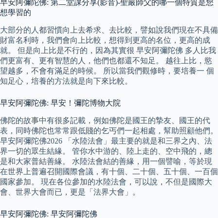
早安阿彌陀佛: 第二堂課分享(影音)-聖嚴師父的哪一個特質是您
想學習的
大部分的人都習慣向上去希求、去比較，譬如說我們現在不具備
財富名利時，我們會向上比較，想得到更高的名位，更高的成
就。 但是向上比是不行的，因為其實很 早安阿彌陀佛 多人比我
們更富有、更有智慧的人，他們也都還不知足。 越往上比，慾
望越多，不會有滿足的時候。 所以當我們觀修時，要培養一 個
知足心，培養的方法就是向下來比較。
早安阿彌陀佛: 早安！彌陀博物大院
佛陀的故事中有很多記載，例如佛陀是國王的摯友、國王的代
表，同時佛陀也常常跟低賤的乞丐們一起相處，幫助照顧他們。
早安阿彌陀佛2026 「水陸法會」最主要的就是和三界之內、法
界一切的眾生結緣。 管你水中游的、陸上走的、空中飛的，總
是和大家普結善緣。 水陸法會結的善緣，用一個譬喻，等於現
在世界上普遍召開國際會議，有十個、二十個、五十個、一百個
國家參加。 現在各位參加的水陸法會，可以說，不但是國際大
會、世界大會而已，更是「法界大會」。
早安阿彌陀佛: 早安阿彌陀佛