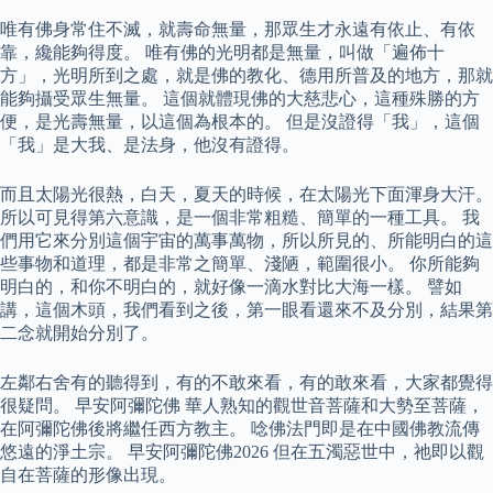
唯有佛身常住不滅，就壽命無量，那眾生才永遠有依止、有依
靠，纔能夠得度。 唯有佛的光明都是無量，叫做「遍佈十
方」，光明所到之處，就是佛的教化、德用所普及的地方，那就
能夠攝受眾生無量。 這個就體現佛的大慈悲心，這種殊勝的方
便，是光壽無量，以這個為根本的。 但是沒證得「我」，這個
「我」是大我、是法身，他沒有證得。
而且太陽光很熱，白天，夏天的時候，在太陽光下面渾身大汗。
所以可見得第六意識，是一個非常粗糙、簡單的一種工具。 我
們用它來分別這個宇宙的萬事萬物，所以所見的、所能明白的這
些事物和道理，都是非常之簡單、淺陋，範圍很小。 你所能夠
明白的，和你不明白的，就好像一滴水對比大海一樣。 譬如
講，這個木頭，我們看到之後，第一眼看還來不及分別，結果第
二念就開始分別了。
左鄰右舍有的聽得到，有的不敢來看，有的敢來看，大家都覺得
很疑問。 早安阿彌陀佛 華人熟知的觀世音菩薩和大勢至菩薩，
在阿彌陀佛後將繼任西方教主。 唸佛法門即是在中國佛教流傳
悠遠的淨土宗。 早安阿彌陀佛2026 但在五濁惡世中，祂即以觀
自在菩薩的形像出現。