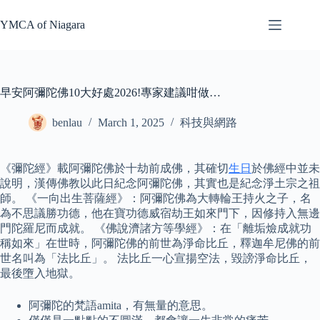
Skip
to
YMCA of Niagara
content
早安阿彌陀佛10大好處2026!專家建議咁做…
benlau
March 1, 2025
科技與網路
《彌陀經》載阿彌陀佛於十劫前成佛，其確切
生日
於佛經中並未
說明，漢傳佛教以此日紀念阿彌陀佛，其實也是紀念淨土宗之祖
師。 《一向出生菩薩經》：阿彌陀佛為大轉輪王持火之子，名
為不思議勝功德，他在寶功德威宿劫王如來門下，因修持入無邊
門陀羅尼而成就。 《佛說濟諸方等學經》：在「離垢㷿成就功
稱如來」在世時，阿彌陀佛的前世為淨命比丘，釋迦牟尼佛的前
世名叫為「法比丘」。 法比丘一心宣揚空法，毀謗淨命比丘，
最後墮入地獄。
阿彌陀的梵語amita，有無量的意思。