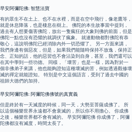
早安阿彌陀佛: 智慧法寶
有的眾生不在土上、也不在水裡，而是在空中飛行，像老鷹等，
就是休息降落，也是棲息在樹上。 佛陀的本生故事當中提到，
過去有人想要傷害佛陀，放出一隻瘋狂的大象到佛的前面，但是
佛陀一點也沒有恐懼的就調伏了瘋象。 就連動物都對佛陀有恭
敬心，這說明佛陀已經消除內外一切恐懼了。 另一方面來講，
我們身邊有個惡友，但是，如果我們能隨時保持不放逸，保持正
念、正知的話，他的惡習也不會沾染到自身，甚至，我們還可以
在其中學到一些功德。 同樣，「壞苦」也是一樣，因為對於一
個非佛弟子來講，他也能夠證知這種壞滅的苦，例如透過觀修壞
滅的禪定就能證知。 特別是中文這個語言，受到了過去中國的
祖師大德們的加持。
早安阿彌陀佛: 阿彌陀佛佛號的真實義
但是終於有一天滅度的時候，同一天，大勢至菩薩成佛了。 所
以這個極樂世界永遠都不會衰滅的，所以你不用擔心。 你成佛
之後，極樂世界都不會有滅的。 早安阿彌陀佛 你成佛了，阿彌
陀佛都沒有滅度，時間太長了。