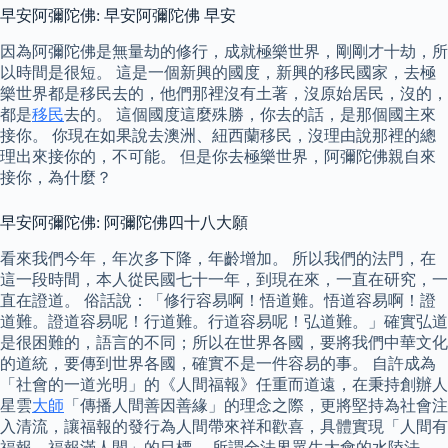
早安阿彌陀佛: 早安阿彌陀佛 早安
因為阿彌陀佛是無量劫的修行，成就極樂世界，剛剛才十劫，所
以時間是很短。 這是一個新興的國度，新興的移民國家，去極
樂世界都是移民去的，他們那裡沒有土著，沒原始居民，沒的，
都是
移民
去的。 這個國度這麼殊勝，你去的話，是那個國主來
接你。 你現在如果說去澳洲、紐西蘭移民，沒理由說那裡的總
理出來接你的，不可能。 但是你去極樂世界，阿彌陀佛親自來
接你，為什麼？
早安阿彌陀佛: 阿彌陀佛四十八大願
看來我們今年，年次多下降，年齡增加。 所以我們的法門，在
這一段時間，本人從民國七十一年，到現在來，一直在研究，一
直在證道。 俗話說：「修行容易啊！悟道難。悟道容易啊！證
道難。證道容易呢！行道難。行道容易呢！弘道難。」確實弘道
是很困難的，語言的不同；所以在世界各國，要將我們中華文化
的道統，要傳到世界各國，確實不是一件容易的事。 自許成為
「社會的一道光明」的《人間福報》任重而道遠，在秉持創辦人
星雲
大師
「傳播人間善因善緣」的理念之際，更將堅持為社會注
入清流，讓福報的發行為人間帶來祥和歡喜，具體實現「人間有
福報，福報滿人間」的目標。 所謂全法界眾生大會的水陸法