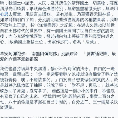
時，我國土中諸天、人民，及其所住的清淨國土一切萬物，莊嚴
清淨光明綺麗，形狀顏色殊勝特別，無窮無盡精微美妙，無法用
心思
去度量、用語言去讚歎。 若有眾生，乃至獲得天眼神通，
如果能夠明白了知，分別說明這些殊勝境界的名稱數量者，我即
不取無上正覺。 按《無量壽經》之記載：在過去久遠劫以前世
自在王佛時代的世界中，有一個國王聽聞了世自在王佛的說法
後，內心充滿愉悅喜樂，發起趨向無上菩提正覺的真實向道之
心。 放棄國土捐捨王位，出家作沙門，名為「法藏」。
早安阿彌陀佛: 「南無阿彌陀佛」別讀錯音 「臉書誦經團」最
愛的六個字意義很深
我們也會持續與中央溝通，修正不合時宜的法令。 自由的一邊
轉著一邊問自己：「你一定需要看嗎？以後就沒有機會了嗎？然
後就覺得，噢，不應該拿的。」由於自己想要做個誠實的人，於
是就將光碟放回了抽屜，並說了聲：「對不起，再見！」就將光
碟放回了原處，沒有拿了。 雖然這是一個小小的事件，卻也沒
有辜負了自己的未來。 從我們生活的經驗來看，事實上百分之
七、八十的命運是掌握在自己手裡的，百分之二、三十纔是取決
於運氣。