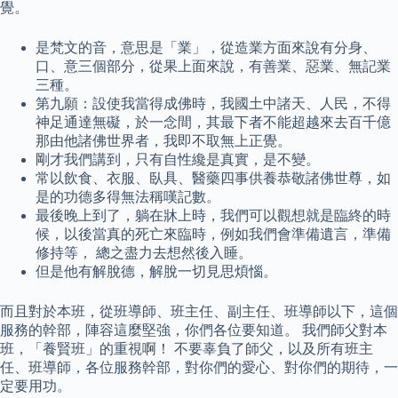
覺。
是梵文的音，意思是「業」，從造業方面來說有分身、
口、意三個部分，從果上面來說，有善業、惡業、無記業
三種。
第九願：設使我當得成佛時，我國土中諸天、人民，不得
神足通達無礙，於一念間，其最下者不能超越來去百千億
那由他諸佛世界者，我即不取無上正覺。
剛才我們講到，只有自性纔是真實，是不變。
常以飲食、衣服、臥具、醫藥四事供養恭敬諸佛世尊，如
是的功德多得無法稱嘆記數。
最後晚上到了，躺在牀上時，我們可以觀想就是臨終的時
候，以後當真的死亡來臨時，例如我們會準備遺言，準備
修持等， 總之盡力去想然後入睡。
但是他有解脫德，解脫一切見思煩惱。
而且對於本班，從班導師、班主任、副主任、班導師以下，這個
服務的幹部，陣容這麼堅強，你們各位要知道。 我們師父對本
班，「養賢班」的重視啊！ 不要辜負了師父，以及所有班主
任、班導師，各位服務幹部，對你們的愛心、對你們的期待，一
定要用功。