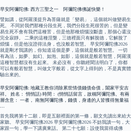
早安阿彌陀佛: 西方三聖之一 阿彌陀佛佛誕快樂！
譬如講，從阿羅漢提升為菩薩就是「變易」，這個就叫做變易生
死。 不同於我們那種分段生死，我們分段生死很苦的，但是變
易生死不會有我們這種苦，但是他那種煩惱沒斷盡，那個心還沒
完全寂靜。 二乘的這種涅槃，三德裡面只有解脫德，它解脫了
煩惱，但是他沒證得法身，也沒般若智慧。 早安阿彌陀佛2026
就是剛才我講的，你知道這個是夢，這個就是般若智慧。 一切
有為法，如夢、如幻、如泡、如影，這個就是般若智慧，阿羅漢
這種智慧都沒有生起來。 未必沒有，你聽經聞法明白了，你都
可以有般若智慧，叫做文字般若，從文字上得到的，不是真實體
驗出來的。
早安阿彌陀佛: 地藏王教你消除累世情債錢債命債，闔家平安吉
祥。 姓名： 悄悄話) 時間： (悄悄話留言，故稱阿彌陀佛。有兩
層含意： 一者， 南無阿彌陀佛，錢債，身邊的人皆獲得無量福
…
首先我將第十二願，即是五願裡面的第一條，願文先讀出來給大
家聽。 早安阿彌陀佛2026 早安阿彌陀佛2026 不妨我讀一句，大
家跟一句，學一下講廣東話。 第二十七願：設使我當得成佛