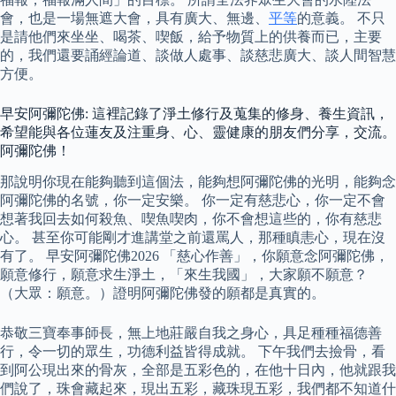
會，也是一場無遮大會，具有廣大、無邊、
平等
的意義。 不只
是請他們來坐坐、喝茶、喫飯，給予物質上的供養而已，主要
的，我們還要誦經論道、談做人處事、談慈悲廣大、談人間智慧
方便。
早安阿彌陀佛: 這裡記錄了淨土修行及蒐集的修身、養生資訊，
希望能與各位蓮友及注重身、心、靈健康的朋友們分享，交流。
阿彌陀佛！
那說明你現在能夠聽到這個法，能夠想阿彌陀佛的光明，能夠念
阿彌陀佛的名號，你一定安樂。 你一定有慈悲心，你一定不會
想著我回去如何殺魚、喫魚喫肉，你不會想這些的，你有慈悲
心。 甚至你可能剛才進講堂之前還罵人，那種瞋恚心，現在沒
有了。 早安阿彌陀佛2026 「慈心作善」，你願意念阿彌陀佛，
願意修行，願意求生淨土，「來生我國」，大家願不願意？
（大眾：願意。）證明阿彌陀佛發的願都是真實的。
恭敬三寶奉事師長，無上地莊嚴自我之身心，具足種種福德善
行，令一切的眾生，功德利益皆得成就。 下午我們去撿骨，看
到阿公現出來的骨灰，全部是五彩色的，在他十日內，他就跟我
們說了，珠會藏起來，現出五彩，藏珠現五彩，我們都不知道什