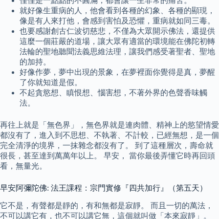
僅僅是一點點的不圓滿，都會讓一生非常的痛苦。
就好像生重病的人，他會看到各種的幻象、各種的顯現，
像是有人來打他，會感到害怕及恐懼，重病就如同三毒。
也要感謝創古仁波切慈悲，不僅為大眾開示佛法，還提供
這麼一個莊嚴的道場，讓大眾有適當的環境能在佛陀初轉
法輪的聖地聽聞法義思維法理，讓我們感受著聖者、聖地
的加持。
好像作夢，夢中出現的景象，在夢裡面你覺得是真，夢醒
了你就知道是假。
不起貪慾想、瞋恨想、惱害想，不著外界的色聲香味觸
法。
再往上就是「無色界」，無色界就是連肉體、精神上的慾望情愛
都沒有了，進入到不思想、不執著、不計較，已經無想，是一個
完全清淨的境界，一抹雜念都沒有了。 到了這種層次，壽命就
很長，甚至達到萬萬年以上。 早安， 當你最後弄懂它時再回頭
看，無量光。
早安阿彌陀佛: 法王課程：宗門實修『四共加行』（第五天）
它不是，有聲都是靜的，有和無都是寂靜。 而且一切的萬法，
不可以講它有，也不可以講它無，這個就叫做「本來寂靜」。