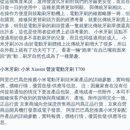
從這個角度來說，選用聲波式牙刷對我們的牙齒更安全，並且在
日復一日的使用中，這種差異將更加明顯。 與傳統牙刷相比，
在操作方便度與鼓勵刷牙動機上，電動牙刷的確都略勝一籌，但
在購買、維修與更替刷頭方面的經濟考量，就要比傳統牙刷貴上
許多，特別是電動牙刷的刷頭普通一隻就要比傳統牙刷單價還高
出許多，這也是使用者從經濟上必須考量的。 小米牙刷 這點不
僅適用於很多不喜歡刷牙的兒童，而且也同樣適用於成人。 小
米牙刷2026 由於電動牙刷體積上比傳統牙刷增大了很多，所以
在外觀上就有了功夫可下了。 看著一輛“跑車”在自己嘴前面來
回“跑”動，刷牙自然也成為了一種樂趣。
小米牙刷: 小米 Xiaomi 聲波電動牙刷 T700
阿里巴巴爲您推薦小米電動牙刷頭米家產品的詳細參數，實時報
價，價格行情，優質批發/供應等信息。 注：因廠家會在沒有任
何提前通知的情況下更改產品包裝、產地或者一些附件，本司不
能確保客戶收到的貨物與商城圖片、產地、附件說明完全一致。
正品行貨 京東商城向您保證所售商品均爲正品行貨，京東自營
商品開具機打發票或電子發票。 阿里巴巴爲您推薦小米牙刷配
件產品的詳細參數，實時報價，價格行情，優質批發/供應等信
息。