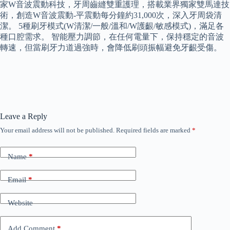
家W音波震動科技，牙周齒縫雙重護理，搭載業界獨家雙馬達技
術，創造W音波震動-平震動每分鐘約31,000次，深入牙周袋清
潔。 5種刷牙模式(W清潔/一般/溫和/W護齦/敏感模式)，滿足各
種口腔需求。 智能壓力調節，在任何電量下，保持穩定的音波
轉速，但當刷牙力道過強時，會降低刷頭振幅避免牙齦受傷。
Leave a Reply
Your email address will not be published.
Required fields are marked
*
Name
*
Email
*
Website
Add Comment
*