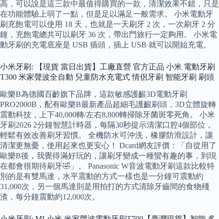
高，可以說是這三款中最值得購買的一款，清潔效果不錯，只是
在功能體驗上弱了一點，但是足以滿足一般需求。 小米電動牙
刷充飽電可以使用 18 天，也就是一天刷牙 2 次，一次刷牙 2 分
鐘，充飽電總共可以刷牙 36 次，帶出門旅行一定夠用。 小米電
動牙刷的充電底座是 USB 插頭，插上 USB 就可以開始充電。
小米牙刷: 【現貨 當日出貨】工廠直營 官方正品 小米 電動牙刷
T300 米家聲波全自動 兒童防水充電式 情侶牙刷 智能牙刷 刷頭
歐樂B為德國百齡旗下品牌，這款敏感護齦3D電動牙刷
PRO2000B，配有歐樂B最新產品超細毛護齦刷頭，3D立體旋轉
震動科技，上下40,000轉/左右8,800轉掃除牙菌斑零死角。 小米
牙刷2026 2分鐘智慧計時器，每隔30秒提示清潔口腔4個部位，
輕鬆有效改善刷牙習慣。 全機防水可沖洗，橡膠防滑設計，讓
清潔更無憂，使用起來也更安心！ Dcard網友評價：「自從用了
歐樂B後，我覺得滿好玩的，讓刷牙變成一種蠻有趣的事，到現
在都會很期待刷牙🤣」。 Panasonic W音波電動牙刷這款比較特
別的是有雙馬達，水平震動的方式一樣也是一分鐘可震動約
31,000次，另一個馬達則是用拍打的方式清除牙齒間的食物殘
渣，每分鐘震動約12,000次。
小米牙刷: MI 小米 米家聲波電動牙刷T700【臺灣現貨】智能 多