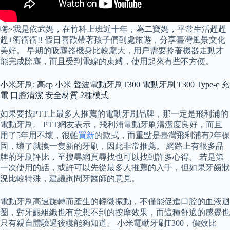
嗨~我是依武媽，在竹科上班近十年，為二寶媽，平常生活趕趕
趕+衝衝衝!! 假日喜歡帶著孩子們到處旅遊，分享臺灣風景文化
美好。 早期的吸塵器機身比較龐大，用戶需要拎著機器走動才
能完成除塵，而且受到電線的束縛，使用起來有些不方便。
小米牙刷: 高cp 小米 聲波電動牙刷T300 電動牙刷 T300 Type-c 充
電 口腔清潔 安全材質 2種模式
如果要找PTT上最多人推薦的電動牙刷品牌，那一定是飛利浦的
電動牙刷。 PTT網友表示，飛利浦電動牙刷清潔度良好，而且
用了5年用不壞，很難
買新
的款式，而重點是臺灣飛利浦有2年保
固，壞了就換一隻新的牙刷，因此非常推薦。 網路上有很多品
牌的牙刷評比，至搜尋網頁尋找也可以找到許多心得。 若是第
一次使用的話，或許可以先從最多人推薦的入手，但如果牙齒狀
況比較特殊，建議詢問牙醫師的意見。
電動牙刷高速旋轉而產生的輕微振動，不僅能促進口腔的血液迴
圈，對牙齦組織也有意想不到的按摩效果，而這種舒適的感覺也
只有親自體驗過後纔能夠知道。 小米電動牙刷T300，價效比