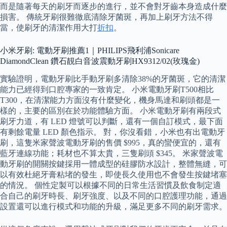
而是隨著每天的刷牙而逐步的進行，並不會對牙齒本身造成什麼
損害。 傳統牙刷很難徹底清除牙菌斑，再加上刷牙方法不得
當，使刷牙的清潔作用大打
折扣
。
小米牙刷: 電動牙刷推薦1｜PHILIPS飛利浦Sonicare
DiamondClean 鑽石靚白音波震動牙刷HX9312/02(玫瑰金)
實驗證明，電動牙刷比手動牙刷多清除38%的牙菌斑，它的清潔
能力已經得到口腔專家的一致肯定。 小米電動牙刷T500相比
T300，在清潔能力方面沒有什麼變化，機身馬達和刷頭都是一
樣的，主要的區別在於功能體驗方面。 小米電動牙刷有兩段式
刷牙力道，有 LED 燈號可以判斷，還有一個自訂模式，最下面
有剩餘電量 LED 顏色指示。 對，你沒看錯，小米也有出電動牙
刷，這隻米家聲波電動牙刷的售價 $995，真的蠻便宜的，還有
藍牙連線功能；耗材也不算太貴，三隻刷頭 $345。 米家聲波電
動牙刷的開關按鍵採用一體成型的硅膠防水設計，整體無縫，可
以有效杜絕牙膏粘堵的發生，即使長久使用也不會發生按鍵堵塞
的情況。 個性定製可以根據不同的日常生活習慣及飲食制定適
合自己的刷牙時長、刷牙強度、以及不同的口腔護理功能，通過
設置還可以進行模式和功能的升級，滿足更多不同的刷牙需求。