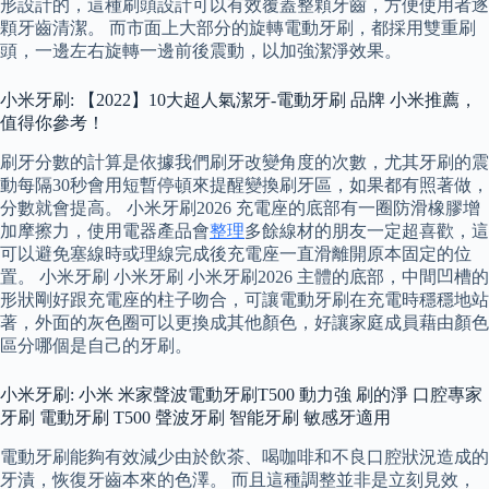
形設計的，這種刷頭設計可以有效覆蓋整顆牙齒，方便使用者逐
顆牙齒清潔。 而市面上大部分的旋轉電動牙刷，都採用雙重刷
頭，一邊左右旋轉一邊前後震動，以加強潔淨效果。
小米牙刷: 【2022】10大超人氣潔牙-電動牙刷 品牌 小米推薦，
值得你參考！
刷牙分數的計算是依據我們刷牙改變角度的次數，尤其牙刷的震
動每隔30秒會用短暫停頓來提醒變換刷牙區，如果都有照著做，
分數就會提高。 小米牙刷2026 充電座的底部有一圈防滑橡膠增
加摩擦力，使用電器產品會
整理
多餘線材的朋友一定超喜歡，這
可以避免塞線時或理線完成後充電座一直滑離開原本固定的位
置。 小米牙刷 小米牙刷 小米牙刷2026 主體的底部，中間凹槽的
形狀剛好跟充電座的柱子吻合，可讓電動牙刷在充電時穩穩地站
著，外面的灰色圈可以更換成其他顏色，好讓家庭成員藉由顏色
區分哪個是自己的牙刷。
小米牙刷: 小米 米家聲波電動牙刷T500 動力強 刷的淨 口腔專家
牙刷 電動牙刷 T500 聲波牙刷 智能牙刷 敏感牙適用
電動牙刷能夠有效減少由於飲茶、喝咖啡和不良口腔狀況造成的
牙漬，恢復牙齒本來的色澤。 而且這種調整並非是立刻見效，