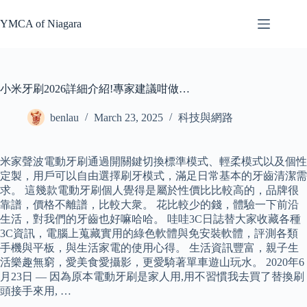
Skip
to
YMCA of Niagara
content
小米牙刷2026詳細介紹!專家建議咁做…
benlau
March 23, 2025
科技與網路
米家聲波電動牙刷通過開關鍵切換標準模式、輕柔模式以及個性
定製，用戶可以自由選擇刷牙模式，滿足日常基本的牙齒清潔需
求。 這幾款電動牙刷個人覺得是屬於性價比比較高的，品牌很
靠譜，價格不離譜，比較大衆。 花比較少的錢，體驗一下前沿
生活，對我們的牙齒也好嘛哈哈。 哇哇3C日誌替大家收藏各種
3C資訊，電腦上蒐藏實用的綠色軟體與免安裝軟體，評測各類
手機與平板，與生活家電的使用心得。 生活資訊豐富，親子生
活樂趣無窮，愛美食愛攝影，更愛騎著單車遊山玩水。 2020年6
月23日 — 因為原本電動牙刷是家人用,用不習慣我去買了替換刷
頭接手來用, …