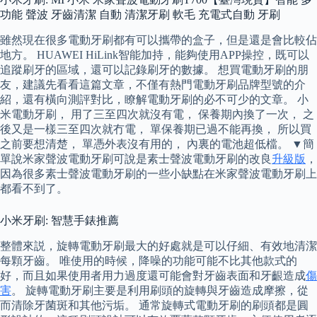
功能 聲波 牙齒清潔 自動 清潔牙刷 軟毛 充電式自動 牙刷
雖然現在很多電動牙刷都有可以攜帶的盒子，但是還是會比較佔
地方。 HUAWEI HiLink智能加持，能夠使用APP操控，既可以
追蹤刷牙的區域，還可以記錄刷牙的數據。 想買電動牙刷的朋
友，建議先看看這篇文章，不僅有熱門電動牙刷品牌型號的介
紹，還有橫向測評對比，瞭解電動牙刷的必不可少的文章。 小
米電動牙刷， 用了三至四次就沒有電， 保養期內換了一次， 之
後又是一樣三至四次就冇電， 單保養期已過不能再換， 所以買
之前要想清楚， 單憑外表沒有用的， 內裏的電池超低檔。 ▼簡
單說米家聲波電動牙刷可說是素士聲波電動牙刷的改良
升級版
，
因為很多素士聲波電動牙刷的一些小缺點在米家聲波電動牙刷上
都看不到了。
小米牙刷: 智慧手錶推薦
整體來説，旋轉電動牙刷最大的好處就是可以仔細、有效地清潔
每顆牙齒。 唯使用的時候，降噪的功能可能不比其他款式的
好，而且如果使用者用力過度還可能會對牙齒表面和牙齦造成
傷
害
。 旋轉電動牙刷主要是利用刷頭的旋轉與牙齒造成摩擦，從
而清除牙菌斑和其他污垢。 通常旋轉式電動牙刷的刷頭都是圓