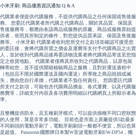
小米牙刷: 商品優惠資訊通知 Q & A
代購業者僅提供代購服務，不提供代購商品之任何保固或售後服
務。 您委託代購業者所代購之代購商品，關於其品質、保固及
售後服務等，都應由各該商品或服務的原廠、商品或服務原始提
供者，依照其所制定的條件，對您提供品質承諾、保固及售後服
務等。 小米牙刷 代購業者收到您所交付之款項並確認可接受您
的委託後，會將代購所需之價金及運費等支付予代購商品之出賣
人，並於收到代購商品後再委請物流業者將代購商品寄送至您指
定之收貨地點。 代購業者僅將其所收到之代購商品，以原包裝
轉寄給您，並不提供開箱檢驗商品之服務，且對於運送過程中
（包括且不限於國際運送及國內運送）所導致之商品毀損或滅
失，應由您自行承擔，代購業者不負任何責任。 您因委託代購
所支付之款項，可能包含代購商品價金、各式運費、以及代購服
務費等，詳細支付內容及各項費用明細以代購網頁上所顯示者為
準。
且整機提供防水，且五種刷牙模式，可以提供個種不同口腔狀態
的人使用，算是非常多功能。 目前也是市面上原廠提供5款最多
不同刷頭的電動牙刷了，電動牙刷刷頭一般都不便宜，所以也算
是超值。 Panasonic國際牌日本製W音波電動牙刷EW-DP54，獨