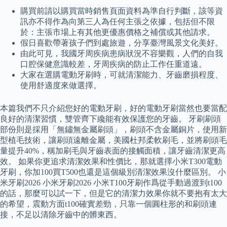
購買前請以購買當時銷售頁面資料為準自行判斷，該等資
訊亦不得作為向第三人為任何主張之依據，包括但不限
於：主張市場上有其他更優惠價格之補償或其他請求。
假日喜歡帶著孩子們到處旅遊，分享臺灣風景文化美好。
由此可見，我國牙周疾病患病狀況不容樂觀，人們的自我
口腔保健意識較差，牙周疾病的防止工作任重道遠。
大家在選購電動牙刷時，可就清潔能力、牙齒磨損程度、
使用舒適度來做選擇。
本篇我們不只介紹您好的電動牙刷，好的電動牙刷當然也要當配
良好的清潔習慣，雙管齊下纔能有效保護您的牙齒。 牙刷刷頭
部份則是採用「無鏽無金屬刷頭」，刷頭不含金屬銅片，使用新
型植毛技術，讓刷頭遠離金屬，美國杜邦柔軟刷毛，並將刷頭毛
量提升40%，稱加刷毛與牙齒表面的接觸面積，讓牙齒清潔更高
效。 如果你更追求清潔效果和性價比，那就選擇小米T300電動
牙刷，你加100買T500也還是這個級別清潔效果沒什麼區別。 小
米牙刷2026 小米牙刷2026 小米T100牙刷作爲從手動過渡到t100
的話，那麼可以試一下，但是它的清潔力效果你就不要抱有太大
的希望，震動方面t100確實差勁，只靠一個圓柱形的和刷頭連
接，不足以清除牙齒中的髒東西。