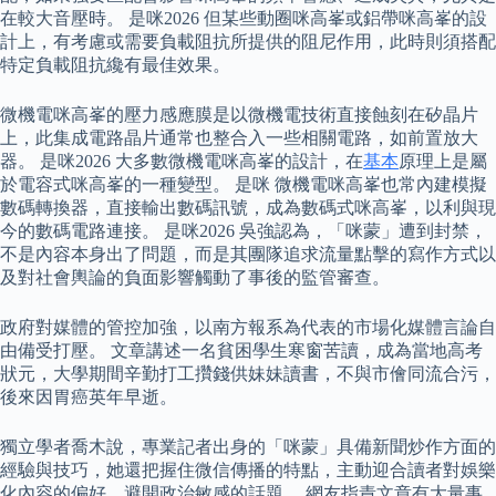
在較大音壓時。 是咪2026 但某些動圈咪高峯或鋁帶咪高峯的設
計上，有考慮或需要負載阻抗所提供的阻尼作用，此時則須搭配
特定負載阻抗纔有最佳效果。
微機電咪高峯的壓力感應膜是以微機電技術直接蝕刻在矽晶片
上，此集成電路晶片通常也整合入一些相關電路，如前置放大
器。 是咪2026 大多數微機電咪高峯的設計，在
基本
原理上是屬
於電容式咪高峯的一種變型。 是咪 微機電咪高峯也常內建模擬
數碼轉換器，直接輸出數碼訊號，成為數碼式咪高峯，以利與現
今的數碼電路連接。 是咪2026 吳強認為，「咪蒙」遭到封禁，
不是內容本身出了問題，而是其團隊追求流量點擊的寫作方式以
及對社會輿論的負面影響觸動了事後的監管審查。
政府對媒體的管控加強，以南方報系為代表的市場化媒體言論自
由備受打壓。 文章講述一名貧困學生寒窗苦讀，成為當地高考
狀元，大學期間辛勤打工攢錢供妹妹讀書，不與市儈同流合污，
後來因胃癌英年早逝。
獨立學者喬木說，專業記者出身的「咪蒙」具備新聞炒作方面的
經驗與技巧，她還把握住微信傳播的特點，主動迎合讀者對娛樂
化內容的偏好，避開政治敏感的話題。 網友指責文章有大量事