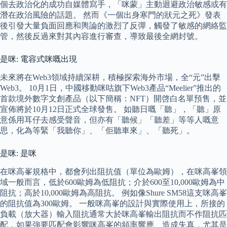
個去政治化的成功自媒體寫手，「咪蒙」主動迴避政治敏感或有
潛在政治風險的話題。 然而《一個出身寒門的狀元之死》發表
後引發大量負面回應和輿論的激烈了反彈，觸發了敏感的網絡監
管，然後反過來對其內容進行審查，導致最後全網封號。
是咪: 電容式咪嘅出現
未來將在Web3領域持續深耕，積極探索海外市場，全“元”出擊
Web3。 10月1日，中國移動咪咕旗下Web3產品“Meelier”推出的
首款境外數字文創產品（以下簡稱：NFT）開啓白名單預售，並
宣佈將於10月12日正式全球發售。 如聽日嘅「聽」，「聽」原
意係用耳仔去感受聲音，但亦有「聽候」「聽差」等等人嘅意
思，化為等緊「我聽你」、「佢聽車來」、「聽死」。
是咪: 是咪
在咪高峯規格中，都會列出阻抗值（單位為歐姆），在咪高峯領
域一般而言，低於600歐姆為低阻抗；介於600至10,000歐姆為中
阻抗；高於10,000歐姆為高阻抗。 例如像Shure SM58這支咪高峯
的阻抗值為300歐姆。 一般咪高峯的設計與實際使用上，所接的
負載（放大器）輸入阻抗通常大於咪高峯輸出阻抗而不作阻抗匹
配，如果強要匹配會影響咪高峯的頻率響應、造成失真，尤其是