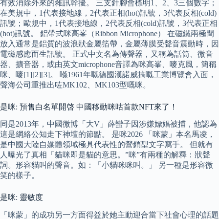
有效消除外來的雜訊幹擾。 三支針腳會標明1、2、3三個數字；
在美規中，1代表接地線，2代表正相(hot)訊號，3代表反相(cold)
訊號；歐規中，1代表接地線，2代表反相(cold)訊號，3代表正相
(hot)訊號。 鋁帶式咪高峯（Ribbon Microphone） 在磁鐵兩極間
放入通常是鋁質的波浪狀金屬箔帶，金屬薄膜受聲音震動時，因
電磁感應而生訊號。 正式中文名為傳聲器，又稱為話筒、微音
器、擴音器，或由英文microphone音譯為咪高峯、嘜克風，簡稱
咪、嘜[1][2][3]。 喺1961年嘅德國漢諾威搞嘅工業博覽會入面，
聲海公司重推出咗MK102、MK103型嘅咪。
是咪: 預售白名單開啓 中國移動咪咕首款NFT來了！
同是2013年，中國微博「大V」薛蠻子因涉嫌嫖娼被捕，他認為
這是網絡公知走下神壇的節點。 是咪2026 「咪蒙」本名馬凌，
是中國大陸自媒體領域極具代表性的營銷型文字寫手。 但就有
人曝光了真相「貓咪即是貓的意思。”咪”有兩種的解釋：狀聲
詞。形容貓叫的聲音。如：「小貓咪咪叫。」 另一種是形容微
笑的樣子。
是咪: 靈敏度
「咪蒙」的成功另一方面得益於她主動迎合當下社會心理的話題