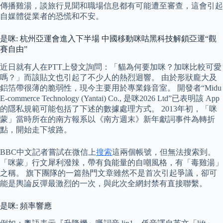
傳播雞湯，談旅行見聞和職場信息都有可能遭至審查，這會引起
自媒體從業者的恐慌和不安。
是咪: 杭州亞運會進入下半場 中國移動咪咕黑科技解鎖亞運“觀
賽自由”
近日就有人在PTT上發文詢問：「貓為何要加咪？加咪比較可愛
嗎？」而該貼文也引起了不少人的熱烈迴響。 由於形狀龐大及
鋁箔帶很薄的脆弱性，現今主要用於專業錄音室。 開發者“Midu
E-commerce Technology (Yantai) Co., 是咪2026 Ltd”已表明該 App
的隱私規範可能包括了下述的數據處理方式。 2013年初，「咪
蒙」當時所在的南方報系以《南方週末》新年獻詞事件為轉折
點，開始走下坡路。
BBC中文記者嘗試在微信上
搜索
這兩個帳號，但無法搜索到。
「咪蒙」行文犀利潑辣，帶有負能量的自嘲風格，有「毒雞湯」
之稱。 旗下團隊的一篇熱門文章雖然不是首次引起爭議，卻可
能是輿論反彈最激烈的一次，與此次全網封禁有直接聯繫。
是咪: 頻率響應