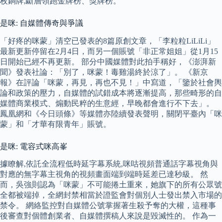
枚銅牌,斷層領跑金牌榜、獎牌榜。
是咪: 自媒體傳奇與爭議
「好疼的咪蒙」清空已發表的8篇原創文章，「李粒粒LiLiLi」
最新更新停留在2月4日，而另一個賬號「非正常姐姐」從1月15
日開始已經不再更新。 部分中國媒體對此拍手稱好，《澎湃新
聞》發表社論：「別了，咪蒙！毒雞湯終於涼了」。 《新京
報》在評論「咪蒙，再見，再也不見！」中寫道，「鑒於社會輿
論和政策的壓力，自媒體的試錯成本將逐漸提高，那些畸形的自
媒體商業模式、煽動民粹的生意經，早晚都會進行不下去」。
鳳凰網和《今日頭條》等媒體亦陸續發表聲明，關閉平臺內「咪
蒙」和「才華有限青年」賬號。
是咪: 電容式咪高峯
據瞭解,依託全流程低時延字幕系統,咪咕視頻普通話字幕視角與
對應的無字幕主視角的視頻畫面端到端時延差已達秒級。 然
而，吳強則認為「咪蒙」不可能捲土重來，她旗下的所有公眾號
全都被端掉，全網封禁相當於證監會對個別人士發出禁入市場的
禁令。 網絡監控對自媒體公號掌握著生殺予奪的大權，這種事
後審查對個體創業者、自媒體撰稿人來說是毀滅性的。 作為一