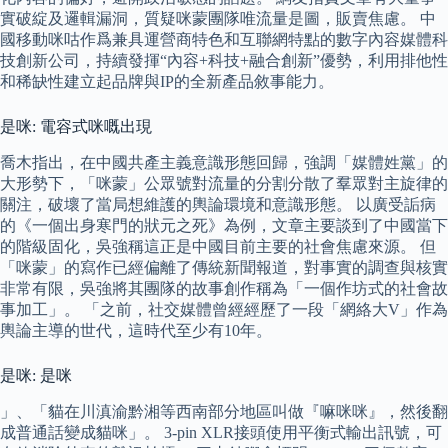
實破綻及邏輯漏洞，質疑咪蒙團隊唯流量是圖，販賣焦慮。 中
國移動咪咕作爲兼具運營商特色和互聯網特點的數字內容媒體科
技創新公司，持續發揮“內容+科技+融合創新”優勢，利用排他性
和稀缺性建立起品牌與IP的全新產品敘事能力。
是咪: 電容式咪嘅出現
喬木指出，在中國共產主義意識形態回歸，強調「媒體姓黨」的
大形勢下，「咪蒙」公眾號對流量的分割分散了羣眾對主旋律的
關注，破壞了當局想維護的輿論環境和意識形態。 以廣受詬病
的《一個出身寒門的狀元之死》為例，文章主要談到了中國當下
的階級固化，吳強稱這正是中國目前主要的社會焦慮來源。 但
「咪蒙」的寫作已經偏離了傳統新聞報道，對事實的調查與核實
非常有限，吳強將其團隊的故事創作稱為「一個作坊式的社會故
事加工」。 「之前，社交媒體曾經經歷了一段「網絡大V」作為
輿論主導的世代，這時代至少有10年。
是咪: 是咪
」、「貓在川滇渝黔湘等西南部分地區叫做『嘛咪咪』，然後翻
成普通話變成貓咪」。 3-pin XLR接頭使用平衡式輸出訊號，可