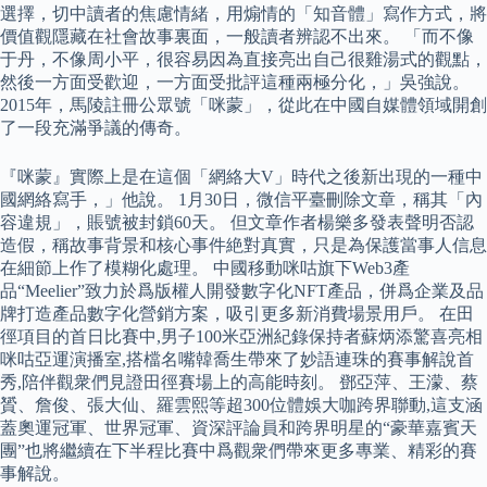
選擇，切中讀者的焦慮情緒，用煽情的「知音體」寫作方式，將
價值觀隱藏在社會故事裏面，一般讀者辨認不出來。 「而不像
于丹，不像周小平，很容易因為直接亮出自己很雞湯式的觀點，
然後一方面受歡迎，一方面受批評這種兩極分化，」吳強說。
2015年，馬陵註冊公眾號「咪蒙」，從此在中國自媒體領域開創
了一段充滿爭議的傳奇。
『咪蒙』實際上是在這個「網絡大V」時代之後新出現的一種中
國網絡寫手，」他說。 1月30日，微信平臺刪除文章，稱其「內
容違規」，賬號被封鎖60天。 但文章作者楊樂多發表聲明否認
造假，稱故事背景和核心事件絶對真實，只是為保護當事人信息
在細節上作了模糊化處理。 中國移動咪咕旗下Web3產
品“Meelier”致力於爲版權人開發數字化NFT產品，併爲企業及品
牌打造產品數字化營銷方案，吸引更多新消費場景用戶。 在田
徑項目的首日比賽中,男子100米亞洲紀錄保持者蘇炳添驚喜亮相
咪咕亞運演播室,搭檔名嘴韓喬生帶來了妙語連珠的賽事解說首
秀,陪伴觀衆們見證田徑賽場上的高能時刻。 鄧亞萍、王濛、蔡
贇、詹俊、張大仙、羅雲熙等超300位體娛大咖跨界聯動,這支涵
蓋奧運冠軍、世界冠軍、資深評論員和跨界明星的“豪華嘉賓天
團”也將繼續在下半程比賽中爲觀衆們帶來更多專業、精彩的賽
事解說。