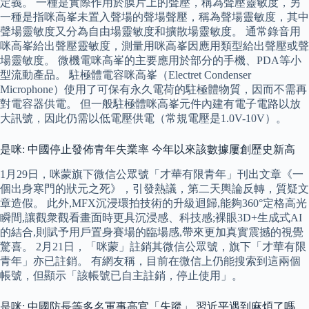
定義。 一種是實際作用於膜片上的聲壓，稱為聲壓靈敏度，另
一種是指咪高峯未置入聲場的聲場聲壓，稱為聲場靈敏度，其中
聲場靈敏度又分為自由場靈敏度和擴散場靈敏度。 通常錄音用
咪高峯給出聲壓靈敏度，測量用咪高峯因應用類型給出聲壓或聲
場靈敏度。 微機電咪高峯的主要應用於部分的手機、PDA等小
型流動產品。 駐極體電容咪高峯（Electret Condenser
Microphone）使用了可保有永久電荷的駐極體物質，因而不需再
對電容器供電。 但一般駐極體咪高峯元件內建有電子電路以放
大訊號，因此仍需以低電壓供電（常規電壓是1.0V-10V）。
是咪: 中國停止發佈青年失業率 今年以來該數據屢創歷史新高
1月29日，咪蒙旗下微信公眾號「才華有限青年」刊出文章《一
個出身寒門的狀元之死》，引發熱議，第二天輿論反轉，質疑文
章造假。 此外,MFX沉浸環拍技術的升級迴歸,能夠360°定格高光
瞬間,讓觀衆觀看畫面時更具沉浸感、科技感;裸眼3D+生成式AI
的結合,則賦予用戶置身賽場的臨場感,帶來更加真實震撼的視覺
驚喜。 2月21日，「咪蒙」註銷其微信公眾號，旗下「才華有限
青年」亦已註銷。 有網友稱，目前在微信上仍能搜索到這兩個
帳號，但顯示「該帳號已自主註銷，停止使用」。
是咪: 中國防長等多名軍事高官「失蹤」 習近平遇到麻煩了嗎