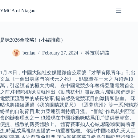
Skip
to
YMCA of Niagara
content
是咪2026全攻略!（小編推薦）
benlau
February 27, 2024
科技與網路
1月29日，中國大陸社交媒體微信公眾號「才華有限青年」刊出
文章《一個出身寒門的狀元之死》，點擊量在一天之內超過10
萬，引起讀者的極大共鳴。 在中國電競少年奪得亞運電競首金
之前,中國移動咪咕就推出《動感杭州》微紀錄片,帶觀衆們走近
電競頂流選手的成長故事,提前感受電競項目的激情和熱血。 咪
咕也將繼續通過《我的眼睛就是尺》《逐夢杭州》等一系列精彩
紛呈的自制節目,助力亞運氛圍持續升溫。 “智能”作爲杭州亞運
會的辦賽理念之一,也體現在中國移動咪咕爲用戶提供更豐富、
便捷、極致的觀賽體驗上。 體育賽事扣人心絃,精彩瞬間轉瞬即
逝,時延成爲視頻直播的一項重要指標。 依託中國移動九天人工
智能平臺,本次亞運會期間,咪咕智能字幕升級爲低時延雙行滾動