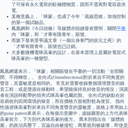
了可保有永久電荷的駐極體物質，因而不需再對電容器供
電。
某種意義上，「咪蒙」也成了今年「底線思維」加強控制
的第一個試驗品。
鳳凰網和《今日頭條》等媒體亦陸續發表聲明，關閉
平臺
內「咪蒙」和「才華有限青年」賬號。
而旗下發表受爭議文章《一個出身寒門的狀元之死》的
「才華有限青年」賬號也已註銷。
大多數微機電咪高峯的設計，在基本原理上是屬於電容式
咪高峯的一種變型。
鳳凰網還表示，「咪蒙」相關賬號在平臺的一切活動「全部關
閉、不得轉世」。 全向式(Omnidirectional)對於來自不同角度的
聲音，其靈敏度是相同的。 常見於需要收錄整個環境聲音的錄
音工程；或是聲源在移動時，希望能保持良好收音的情況；演講
者在演說時配帶的領夾式咪高峯也屬此類。 全向式的缺點在於
容易收到四周環境的噪音，而在價格方面相對較為便宜。 指向
性描述咪高峯對於來自不同角度聲音的靈敏度，規格上常用如上
的polar pattern來表示，在每個示意圖中，虛線圓形的上方代表咪
高峯前方，下方則代表咪高峯的後方。 喬木則指出在「媒體姓
黨」的政治高壓下，言論自由被侵犯，商業規則被破壞，即使是