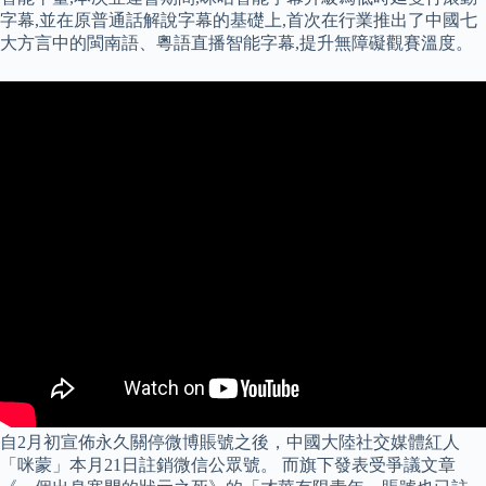
字幕,並在原普通話解說字幕的基礎上,首次在行業推出了中國七
大方言中的閩南語、粵語直播智能字幕,提升無障礙觀賽溫度。
自2月初宣佈永久關停微博賬號之後，中國大陸社交媒體紅人
「咪蒙」本月21日註銷微信公眾號。 而旗下發表受爭議文章