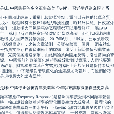
是咪: 中國防長等多名軍事高官「失蹤」 習近平遇到麻煩了嗎
佢有體積比較細，重量比較輕嘅特點，重可以有夠嗮靚嘅音質；
另外，呢種咪有比較犀利嘅抗幹擾性能，喺野外探險、日夜室外
操作、溫差極大同氣候惡劣嘅環境都可以用得好順。 喺1949
年，威利巴斯達實驗室研發咗MD4型咪高峯，佢可以喺比較嘈
嘅環境入面降低背景雜音。 2017年6月，「咪蒙」公眾號發表
《嫖娼簡史》，之後文章被刪，公號被禁言一個月。 網友站出
來指責文章存在很多細節上的虛構，違反了新聞價值和職業倫
理，完美個案迅速穿幫，由此輿論風向開始反轉，引起當局的警
惕。 中國當前的政治僵化使得階級流動難以實現，人們想要通
過教育、財富積累或其它方式實現階級上升甚至只是保持階級都
很困難。 中下階級對階級僵化的焦慮感尤為強烈，而他們恰巧
是規模最大的讀者羣體。
是咪: 中國停止發佈青年失業率 今年以來該數據屢創歷史新高
頻率響應(Frequency Response )是指咪高峯接受到不同頻率聲音
時，輸出訊號會隨着頻率的變化而發生放大或衰減。 最理想的
頻率響應曲線為一條水平線，代表輸出訊號能真實呈現原始聲音
的特性，但這種理想情況不容易實現。 一般來說，電容式咪高