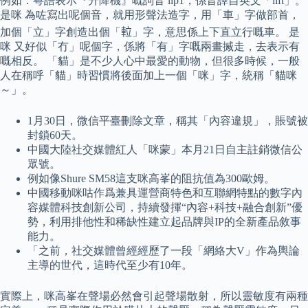
例如：粵語表示『升降機』嘅詞音 lip1，係音譯自英文「lift」。
是咪 為咗寫出呢個音，就用形聲法造字，用「車」字做部首，
加個「立」字創造出個「𨋢」字，意思係上下直立行嘅車。 是
咪 又好似「冇」呢個字，係將「有」字嘅兩畫搣走，去表示有
嘅相反。 「貓」是不少人心中最愛的動物，但很多時候，一般
人在稱呼「貓」時習慣將後面加上一個「咪」字，統稱「貓咪
～」。
1月30日，微信平臺刪除文章，稱其「內容違規」，賬號被
封鎖60天。
中國大陸社交媒體紅人「咪蒙」本月21日自主註銷微信公
眾號。
例如像Shure SM58這支咪高峯的阻抗值為300歐姆。
中國移動咪咕作爲兼具運營商特色和互聯網特點的數字內
容媒體科技創新公司，持續發揮“內容+科技+融合創新”優
勢，利用排他性和稀缺性建立起品牌與IP的全新產品敘事
能力。
「之前，社交媒體曾經經歷了一段「網絡大V」作為輿論
主導的世代，這時代至少有10年。
實際上，咪高峯在聲場必然會引起聲場散射，所以靈敏度有兩種