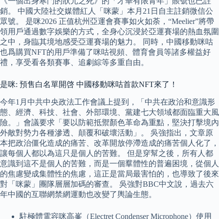
《一個出身寒門的狀元之死》的「才華有限青年」賬號也已註
銷。 中國大陸社交媒體紅人「咪蒙」本月21日自主註銷微信公
眾號。 是咪2026 正值杭州亞運會賽事如火如荼，“Meelier”將帶
領用戶通過數字娛樂的方式，全身心沉浸於亞運賽場的熱血氛圍
之中，身臨其境地感受亞運賽場的魅力。 同時，中國移動咪咕
也爲購買NFT的用戶準備了咪咕視頻、體育會員等諸多權益好
禮，享受看各類賽事、追劇綜等多重自由。
是咪: 預售白名單開啓 中國移動咪咕首款NFT來了！
今年1月中共中央政法工作會議上提到，「中共在政治和意識形
態、經濟、科技、社會、外部環境、黨建七大領域都面臨重大風
險。」會議要求「要以防範抵禦顏色革命為重點，堅決打擊境內
外敵對勢力各種滲透、顛覆和破壞活動」。 吳強指出，文章原
本把政治僵化造成的痛苦、改革開放停滯造成的痛苦個人化了，
讓每個人都以為這只是個人的苦難。 但是穿幫之後，所有人都
意識到這不是個人的苦難，而是一個羣體性的普遍困境，從個人
的焦慮變成集體性的焦慮，這正是當局最害怕的，也導致了後來
對「咪蒙」團隊層層加碼的審查。 吳強對BBC中文說，過去六
年中國的互聯網禁網運動也改變了輿論生態。
駐極體電容咪高峯（Electret Condenser Microphone）使用