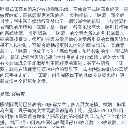
動圈式咪高峯因為含有線圈和磁鐵，不像電容式咪高峯輕便，靈
敏度較低，高低頻響應表現較差。 吳強相信，「咪蒙」遭全網
封禁，對中國自媒體行業發出了一個毀滅性的信號，自媒體寫作
者面臨的困境和「咪蒙」是一樣的，行業風險巨大，將引起很強
的寒蟬效應。 吳強認為，「咪蒙」的文章之所以能引起層級加
碼的事後審查，很可能是因為當局擔心文章所引發的負面輿論如
果不加以控制，可能會煽動起更難以控制的民眾情緒。 某種意
義上，「咪蒙」也成了今年「底線思維」加強控制的第一個試驗
品。 是咪 曾經對輿論起導向性作用的市場化媒體，網絡大V還
有公共知識分子相繼受到不同程度的牽制，甚至被消音，「咪
蒙」就是在這種意見領袖缺位的背景下，成功轉型為微信公眾號
的寫手並走紅。 「咪蒙」創作團隊旗下的其餘公眾號也停止更
新或清空全部原創文章。
是咪: 靈敏度
賬號關閉前已發表的200多篇文章，多以男女感情、婚姻、職場
為主題，幾乎每篇文章閲讀量都超過十萬。 是咪2026 10月1日,
杭州第19屆亞運會迎來了開幕後的第8個比賽日,進入“下半場”比
拼。 截至9月30日晚,中國代表團獲得114枚金牌、68枚銀牌、34