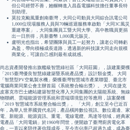
但公司經營不善，她輾轉進入昌磊電腦科技擔任董事長特
別助理。
莫拉克颱風重創南臺灣，大同公司動員大同綜合訊電公司
1,000位現場服務人員與70輛巡迴服務車啟動「大同3C風災
重建專案」，大同集團員工暨大同大學、高中教職員更捐
出一日所得，共新臺幣 1,000萬元賑災。
盧明光也指出，希望團隊與員工一起努力，讓老公司轉虧
為盈，帶向積極成長道路，透過新的科技讓大同走向規模
商業化，可讓自己感到最有成就感。
尚志資產開發推出旗艦級智慧綠社區「大同莊園」，該建案榮獲
「2015臺灣優良智慧綠建築暨系統產品獎」設計類金獎。 大同
「智慧型PV空氣製水機」榮獲臺灣智慧城市產業聯盟、臺北市
電腦商業同業公會主辦首屆《系統整合輸出獎》。 大同在捷克
皮塞克市巴士總站建築智慧化導入大同集團的太陽能系統、無線
物聯網、雲端能源管理系統和雲端環境監控等應用，該案榮獲
「2019 智慧城市系統整合輸出獎」。 「大同」創立至今已近百
年，為華人世界國貨代名詞，產品橫跨數位視訊、數位週邊、家
電、新能源、能源資訊、重電、電線電纜、馬達等領域，經典家
電產品「大同電鍋」於1960年問世，便開啟了臺灣廚房電化革
命，一直以來陪伴著你我成長，至今市佔率已超過九成，成為臺