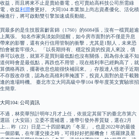
收益，而且將來不止是賣給臺電，也可賣給高科技公司所需綠
電，收益
利潤
會更好。 大同104 本業加上尚志資產優化、活化積
極進行，將可啟動雙引擎加速成長動能。
買最多的是生技股富齡富錦（1760）的6084張，沒有一檔買超逾
上萬張。 知名作家吳淡如則提醒，如今房市面對的不僅是升息
帶來的影響，還有央行信用管制的衝擊，尤其是1類人，未來恐
怕會被套牢很久。 「以長期持有、穩定投資的投資人來說，債
券可以收息，就算不是買到最低點也沒有關係，因為你永遠不知
道何時會是最低點，再跌也不用管，現在殖利率已經夠高了，就
算價格再跌，擺著收息也能很快補回來。」存股達人怪老子近期
不存股改存債，認為在高殖利率掩護下，投資人面對的是千載難
逢的進場時機。 臺北市立大同高級中學104 學年度英文實驗班招
生簡章.
大同104: 公司資訊
不過，林奕華預計明年2月才上任，依規定其留下的臺北市第六
選區（大安區）立委不需補選，連帶引發外界質疑，選在2月
上… 昨（22）日是二十四節氣的「冬至」，也是2022年的最後
一個節氣，在年運交接之時，可得好好把握機會！ 塔羅牌及星