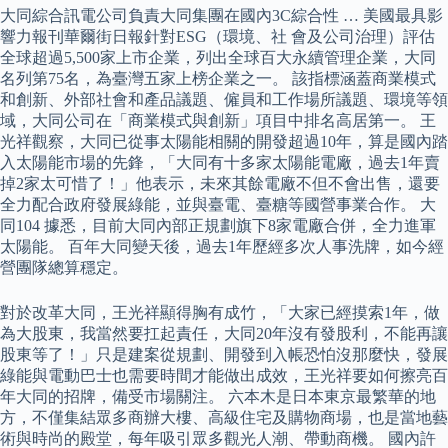
大同綜合訊電公司負責大同集團在國內3C綜合性 … 美國最具影
響力報刊華爾街日報針對ESG（環境、社 會及公司治理）評估
全球超過5,500家上市企業，列出全球百大永續管理企業，大同
名列第75名，為臺灣五家上榜企業之一。 該指標涵蓋商業模式
和創新、外部社會和產品議題、僱員和工作場所議題、環境等領
域，大同公司在「商業模式與創新」項目中排名高居第一。 王
光祥觀察，大同已從事太陽能相關的開發超過10年，算是國內踏
入太陽能市場的先鋒，「大同有十多家太陽能電廠，過去1年賣
掉2家太可惜了！」他表示，未來其餘電廠不但不會出售，還要
全力配合政府發展綠能，並與臺電、臺糖等國營事業合作。 大
同104 據悉，目前大同內部正規劃旗下8家電廠合併，全力進軍
太陽能。 百年大同變天後，過去1年歷經多次人事洗牌，如今經
營團隊總算穩定。
對於改革大同，王光祥顯得胸有成竹，「大家已經摸索1年，做
為大股東，我當然要扛起責任，大同20年沒有發股利，不能再讓
股東等了！」只是建案從規劃、開發到入帳恐怕沒那麼快，發展
綠能與電動巴士也需要時間才能做出成效，王光祥要如何擦亮百
年大同的招牌，備受市場關注。 六本木是日本東京最繁華的地
方，不僅集結眾多商辦大樓、高級住宅及購物商場，也是當地藝
術與時尚的殿堂，每年吸引眾多觀光人潮、帶動商機。 國內許