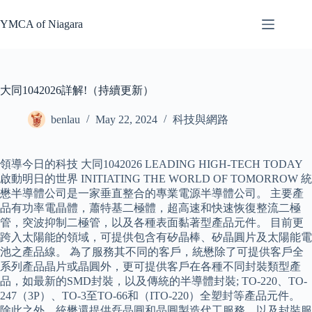
Skip
to
YMCA of Niagara
content
大同1042026詳解!（持續更新）
benlau
May 22, 2024
科技與網路
領導今日的科技 大同1042026 LEADING HIGH-TECH TODAY
啟動明日的世界 INITIATING THE WORLD OF TOMORROW 統
懋半導體公司是一家垂直整合的專業電源半導體公司。 主要產
品有功率電晶體，蕭特基二極體，超高速和快速恢復整流二極
管，突波抑制二極管，以及各種表面黏著型產品元件。 目前更
跨入太陽能的領域，可提供包含有矽晶棒、矽晶圓片及太陽能電
池之產品線。 為了服務其不同的客戶，統懋除了可提供客戶全
系列產品晶片或晶圓外，更可提供客戶在各種不同封裝類型產
品，如最新的SMD封裝，以及傳統的半導體封裝; TO-220、TO-
247（3P）、TO-3至TO-66和（ITO-220）全塑封等產品元件。
除此之外，統懋還提供磊晶圓和晶圓製造代工服務，以及封裝服