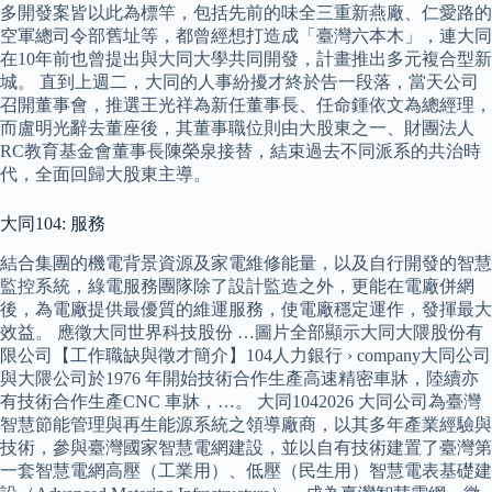
多開發案皆以此為標竿，包括先前的味全三重新燕廠、仁愛路的
空軍總司令部舊址等，都曾經想打造成「臺灣六本木」，連大同
在10年前也曾提出與大同大學共同開發，計畫推出多元複合型新
城。 直到上週二，大同的人事紛擾才終於告一段落，當天公司
召開董事會，推選王光祥為新任董事長、任命鍾依文為總經理，
而盧明光辭去董座後，其董事職位則由大股東之一、財團法人
RC教育基金會董事長陳榮泉接替，結束過去不同派系的共治時
代，全面回歸大股東主導。
大同104: 服務
結合集團的機電背景資源及家電維修能量，以及自行開發的智慧
監控系統，綠電服務團隊除了設計監造之外，更能在電廠併網
後，為電廠提供最優質的維運服務，使電廠穩定運作，發揮最大
效益。 應徵大同世界科技股份 …圖片全部顯示大同大隈股份有
限公司【工作職缺與徵才簡介】104人力銀行 › company大同公司
與大隈公司於1976 年開始技術合作生產高速精密車牀，陸續亦
有技術合作生產CNC 車牀，…。 大同1042026 大同公司為臺灣
智慧節能管理與再生能源系統之領導廠商，以其多年產業經驗與
技術，參與臺灣國家智慧電網建設，並以自有技術建置了臺灣第
一套智慧電網高壓（工業用）、低壓（民生用）智慧電表基礎建