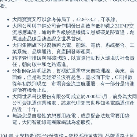
務。
大同寶寶又可以參考佈局了，32.8~33.2，守季線。
大同公司與中鋼公司合作開發出高效率低排碳之3HP4P交
流感應馬達，通過世界級驗證機構立恩威碳足跡查證，創
馬達產品碳足跡查證之世界首例。
大同集團旗下投資橫跨光電、能源、電信、系統整合、工
業系統、品牌通路、資產開發等產業。
精準管理排碳與減碳狀態，以實際行動投入環境與社會責
任，朝向碳中和之路邁進。
分析師紀緯明認為，貨櫃航運需求來自歐洲線、美東、美
西線，但是歐美經濟並沒有起色，需求面下滑，CFI指數
從年初跌到現在，市場資金流進航運股，有一部分是猜測
運價有機會止跌。
大同世界科技股份有限公司成立於2000年5月，前身為大同
公司資訊通信業務處，該處代理銷售世界知名電腦通信產
品近二十年。
無論您是自發性的想要用綠電，或是配合法規需要用綠
電，大同智能綠電團隊竭誠為您服務。
104 年 大學指考登記分發查榜 – 依校系榜單查詢. 品牌通路大同