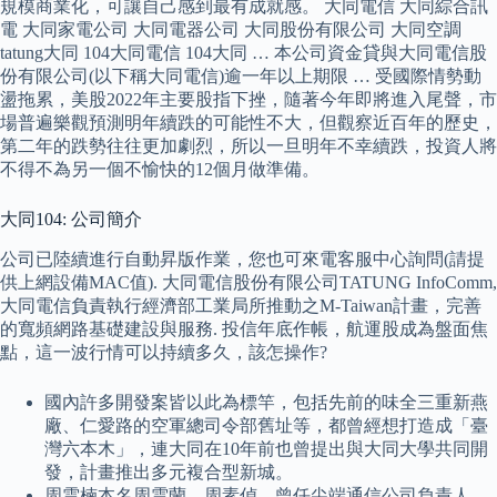
規模商業化，可讓自己感到最有成就感。 大同電信 大同綜合訊
電 大同家電公司 大同電器公司 大同股份有限公司 大同空調
tatung大同 104大同電信 104大同 … 本公司資金貸與大同電信股
份有限公司(以下稱大同電信)逾一年以上期限 … 受國際情勢動
盪拖累，美股2022年主要股指下挫，隨著今年即將進入尾聲，市
場普遍樂觀預測明年續跌的可能性不大，但觀察近百年的歷史，
第二年的跌勢往往更加劇烈，所以一旦明年不幸續跌，投資人將
不得不為另一個不愉快的12個月做準備。
大同104: 公司簡介
公司已陸續進行自動昇版作業，您也可來電客服中心詢問(請提
供上網設備MAC值). 大同電信股份有限公司TATUNG InfoComm,
大同電信負責執行經濟部工業局所推動之M-Taiwan計畫，完善
的寬頻網路基礎建設與服務. 投信年底作帳，航運股成為盤面焦
點，這一波行情可以持續多久，該怎操作?
國內許多開發案皆以此為標竿，包括先前的味全三重新燕
廠、仁愛路的空軍總司令部舊址等，都曾經想打造成「臺
灣六本木」，連大同在10年前也曾提出與大同大學共同開
發，計畫推出多元複合型新城。
周雲楠本名周雲蘭、周素偵，曾任尖端通信公司負責人，