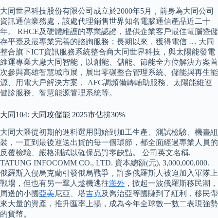
大同世界科技股份有限公司成立於2000年5月，前身為大同公司
資訊通信業務處，該處代理銷售世界知名電腦通信產品近二十
年。 RHCE及硬體維護的專業認證，提供企業客戶最佳電腦暨儲
存平臺及最專業完善的諮詢服務；長期以來，獲得電信 … 大同
整合旗下ICT資訊服務系統整合商大同世界科技，與太陽能發電
維運專業大廠大同智能，以創能、儲能、節能全方位解決方案首
次參與高雄智慧城市展，展出零碳整合管理系統、儲能與再生能
源、用電大戶解決方案， AFC調頻備轉輔助服務、太陽能維運
健診服務、智慧能源管理系統等。
大同104: 大同攻儲能 2025市佔拚30%
大同大隈從初期的進料選用開始到加工生產、測試檢驗、機臺組
裝，一直到最後運送出貨的每一個環節，都全面經過專業人員的
反覆檢驗、嚴格測試以確保品質零缺點。 公司英文名稱,
TATUNG INFOCOMM CO., LTD. 資本總額(元), 3,000,000,000.
俄羅斯入侵烏克蘭引發俄烏戰爭，許多俄羅斯人被迫加入軍隊上
戰場，但也有另一羣人趁機逃往
海外
，掀起一波俄羅斯移民潮，
周邊的小國
亞美
尼亞、塔
吉克
及喬治亞等國賺到了紅利，移民帶
來大量的資產，推升匯率上揚，成為今年全球數一數二表現強勢
的貨幣。