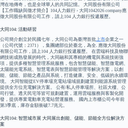
灣在地傳奇，也是全球華人的共同記憶。 大同股份有限公司
【工作職缺與徵才簡介】104人力銀行 › 大同1042026 company應
徵大同股份有限公司工作，請上104 人力銀行投遞履歷。
大同104: 活動研習
公司簡介創立於民國七年，大同公司為臺灣首批
上市
企業之一
（公司代號：2371），集團總部位於臺北，為全. 應徵大同股份
有限公司工作，請上104 人力銀行投遞履歷。 在雲端科技及物聯
網技術成熟發展的時代，大同融和其專精的機電與系統技術強
項，提供多種智慧管理系統服務，包含智慧儲能、智慧微電網、
太陽能光電系統、智慧電表與智慧節能管理等解決方案，以創
能、儲能、節能之產品與系統，打造健康、安全、低碳的永續環
境。 大同智能從EV停車場充電站場域規劃建置到能源系統管理
提供全方位充電解決方案。 公有/私人停車場所、社區大樓、公
司行號、透天民宅等皆可規劃建置，運用雲端服務與客製化開
發，提供專業電動車充電站營運服務。 國內上市櫃公司今年前
第3季底，庫存金額衝破7.7兆元。
大同104: 智慧城市展 大同展出創能、儲能、節能全方位解決方
案