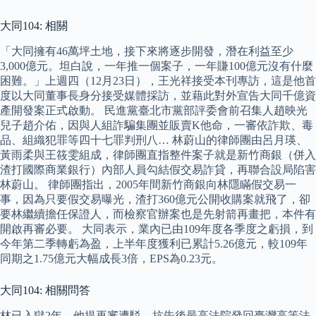
大同104: 相關
「大同擁有46萬坪土地，接下來將逐步開發，潛在利益至少
3,000億元。坦白說，一年推一個案子，一年賺100億元沒有什麼
困難。」上週四（12月23日），王光祥接受本刊專訪，這是他首
度以大同董事長身分接受媒體採訪，並藉此對外宣告大同千億資
產開發案正式啟動。 民進黨臺北市黨部評委會前召集人趙映光
兒子趙介佑，因與人組詐騙集團並販賣K他命，一審依詐欺、毒
品、組織犯罪等四十七罪判刑八… 林蔚山的律師團由呂月瑛、
黃雨柔與​王筱雯組成，律師團直指整件案子就是新竹商銀（併入
渣打國際商業銀行）內部人員勾結假交易詐貸，再聯合設局陷害
林蔚山。 律師團指出，2005年間新竹商銀向林隱瞞假交易一
事，因為只要假交易曝光，渣打360億元公開收購案就飛了，卻
要林繼續擔任保證人，而檢察官辦案也是先射箭再畫把，本件有
開啟再審必要。 大同表示，業內已由109年度各季度之虧損，到
今年第二季轉虧為盈，上半年度獲利已累計5.26億元，較109年
同期之1.75億元大幅成長3倍，EPS為0.23元。
大同104: 相關問答
林已入獄2年，他提再審遭駁，抗告後最高法院發回臺灣高等法