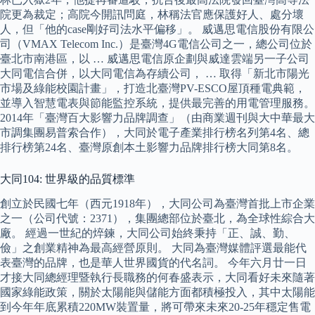
院更為裁定；高院今開訊問庭，林稱法官應保護好人、處分壞
人，但「他的case剛好司法水平偏移」。 威邁思電信股份有限公
司（VMAX Telecom Inc.）是臺灣4G電信公司之一，總公司位於
臺北市南港區，以 … 威邁思電信原企劃與威達雲端另一子公司
大同電信合併，以大同電信為存續公司， … 取得「新北市陽光
市場及綠能校園計畫」，打造北臺灣PV-ESCO屋頂種電典範，
並導入智慧電表與節能監控系統，提供最完善的用電管理服務。
2014年「臺灣百大影響力品牌調查」（由商業週刊與大中華最大
市調集團易普索合作），大同於電子產業排行榜名列第4名、總
排行榜第24名、臺灣原創本土影響力品牌排行榜大同第8名。
大同104: 世界級的品質標準
創立於民國七年（西元1918年），大同公司為臺灣首批上市企業
之一（公司代號：2371），集團總部位於臺北，為全球性綜合大
廠。 經過一世紀的焠鍊，大同公司始終秉持「正、誠、勤、
儉」之創業精神為最高經營原則。 大同為臺灣媒體評選最能代
表臺灣的品牌，也是華人世界國貨的代名詞。 今年六月廿一日
才接大同總經理暨執行長職務的何春盛表示，大同看好未來隨著
國家綠能政策，關於太陽能與儲能方面都積極投入，其中太陽能
到今年年底累積220MW裝置量，將可帶來未來20-25年穩定售電