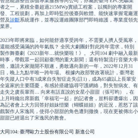
智慧能源整合加值專業服務導向公司，亦屬於臺灣 EPC先驅業
者之一，累積全臺超過215MWp實績工程案，以獨到的專案開
發、工程規劃，再加上即時監控後臺與軟體、能快速掌握電廠運
營及
診斷
系統運作，並專設運維團隊部門即時維護，專業度領先
業界。
2023年即將來臨，如何能舒適享受跨年，不需要人擠人受風寒，
還能感受滿滿的跨年氣氛？ 全民大劇團針對此跨年需求，特別
製作舞臺劇《2023新年…就快樂啦！》。 大同104 劇中融入最新
時事，帶觀眾一起回顧臺灣的重大新聞；還有特製流行音樂大串
燒，邀請大家拋開不順遂，勇敢邁向新的一年，2022年12月31
日，晚上九點半唯一跨年場。 根據內政部警政署統計，臺灣老
年失蹤人口中有3成來自失智症走失(註1)，成為65歲以上長輩安
全返家的主要隱憂，有感於搭建協尋守護網絡，對失智病友、有
走失之虞長輩而… 向來有話直說的女星小甜甜（張可昀），在
上月時纔出席新戲「幸福宅一起」的記者會，豈料卻遭爆出，因
為記者會上大方回答好姐妹愷樂（蝴蝶姐姐）的近況，惹怒了該
戲製作人宋逸民，使得小甜甜的角色遭到撤換，現在更被傳出小
甜甜已經退出了宋逸民的教會。
大同104: 臺灣歐力士股份有限公司 新進公司