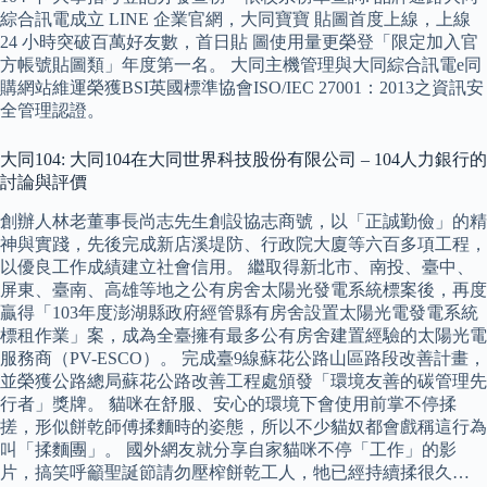
綜合訊電成立 LINE 企業官網，大同寶寶 貼圖首度上線，上線
24 小時突破百萬好友數，首日貼 圖使用量更榮登「限定加入官
方帳號貼圖類」年度第一名。 大同主機管理與大同綜合訊電e同
購網站維運榮獲BSI英國標準協會ISO/IEC 27001：2013之資訊安
全管理認證。
大同104: 大同104在大同世界科技股份有限公司 – 104人力銀行的
討論與評價
創辦人林老董事長尚志先生創設協志商號，以「正誠勤儉」的精
神與實踐，先後完成新店溪堤防、行政院大廈等六百多項工程，
以優良工作成績建立社會信用。 繼取得新北市、南投、臺中、
屏東、臺南、高雄等地之公有房舍太陽光發電系統標案後，再度
贏得「103年度澎湖縣政府經管縣有房舍設置太陽光電發電系統
標租作業」案，成為全臺擁有最多公有房舍建置經驗的太陽光電
服務商（PV-ESCO）。 完成臺9線蘇花公路山區路段改善計畫，
並榮獲公路總局蘇花公路改善工程處頒發「環境友善的碳管理先
行者」獎牌。 貓咪在舒服、安心的環境下會使用前掌不停揉
搓，形似餅乾師傅揉麵時的姿態，所以不少貓奴都會戲稱這行為
叫「揉麵團」。 國外網友就分享自家貓咪不停「工作」的影
片，搞笑呼籲聖誕節請勿壓榨餅乾工人，牠已經持續揉很久…