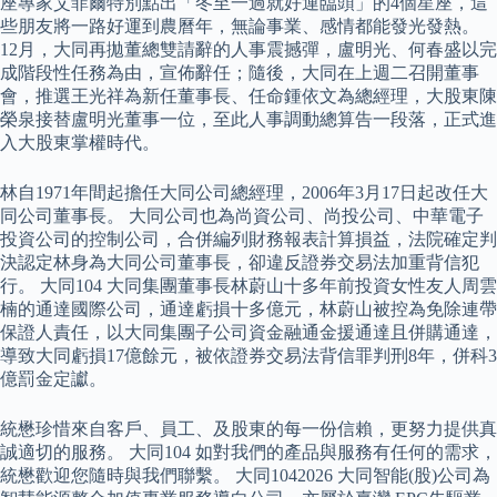
座專家艾菲爾特別點出「冬至一過就好運臨頭」的4個星座，這
些朋友將一路好運到農曆年，無論事業、感情都能發光發熱。
12月，大同再拋董總雙請辭的人事震撼彈，盧明光、何春盛以完
成階段性任務為由，宣佈辭任；隨後，大同在上週二召開董事
會，推選王光祥為新任董事長、任命鍾依文為總經理，大股東陳
榮泉接替盧明光董事一位，至此人事調動總算告一段落，正式進
入大股東掌權時代。
林自1971年間起擔任大同公司總經理，2006年3月17日起改任大
同公司董事長。 大同公司也為尚資公司、尚投公司、中華電子
投資公司的控制公司，合併編列財務報表計算損益，法院確定判
決認定林身為大同公司董事長，卻違反證券交易法加重背信犯
行。 大同104 大同集團董事長林蔚山十多年前投資女性友人周雲
楠的通達國際公司，通達虧損十多億元，林蔚山被控為免除連帶
保證人責任，以大同集團子公司資金融通金援通達且併購通達，
導致大同虧損17億餘元，被依證券交易法背信罪判刑8年，併科3
億罰金定讞。
統懋珍惜來自客戶、員工、及股東的每一份信賴，更努力提供真
誠適切的服務。 大同104 如對我們的產品與服務有任何的需求，
統懋歡迎您隨時與我們聯繫。 大同1042026 大同智能(股)公司為