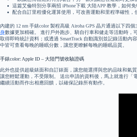
這篇艾倫特別分享兩招 iPhone下載 大陸APP 教學，如何免申請
配合自訂里程優化運算使用，可改善運動和里程準確性，
內建的 12 nm 手錶color 製程高級 Airoha GPS 晶
身
數據更加精確。 進行戶外跑步、騎自行車和健走等活動時，可透過內建
取得即時統計資料；或透過 SmartTrack 自動識別並記錄活動內容
中皆可查看每晚的睡眠分數，讓您更瞭解每晚的睡眠品質。
手錶color: Apple ID – 大陸門號收驗證碼
此外也提供超級錶面和自訂錶面，讓您能選擇與您的品味和氣
讓您輕鬆運動，不受限制。 送出申請的資料後，馬上就進行「電
繼續活動而作出相應回饋，以確保記錄所有動作。