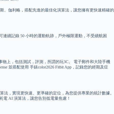
格洛納斯、伽利略，搭配先進的最佳化演算法，讓您擁有更快速精確的
可連續記錄 50 小時的運動軌跡，戶外極限運動，不受續航困
事物上，包括測試，評測，所謂的玩3C。 電子郵件和大陸手機
用 手錶color2026 Fitbit App，記錄您的經期及症
配合進階最佳化演算法，實現更快速、更準確的定位，為您提供專業的統計數據。
與低耗電 AI 演算法，讓您告別低電量焦慮！