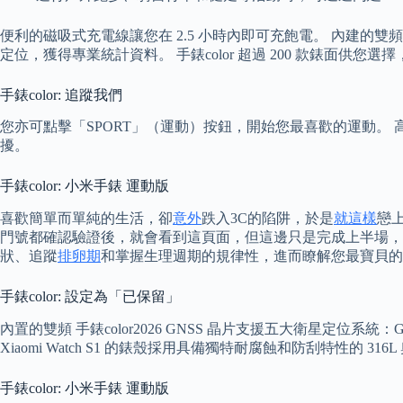
便利的磁吸式充電線讓您在 2.5 小時內即可充飽電。 內建的
定位，獲得專業統計資料。 手錶color 超過 200 款錶面供
手錶color: 追蹤我們
您亦可點擊「SPORT」（運動）按鈕，開始您最喜歡的運動。 
擾。
手錶color: 小米手錶 運動版
喜歡簡單而單純的生活，卻
意外
跌入3C的陷阱，於是
就這樣
戀
門號都確認驗證後，就會看到這頁面，但這邊只是完成上半場，下半場還有
狀、追蹤
排卵期
和掌握生理週期的規律性，進而瞭解您最寶貝的
手錶color: 設定為「已保留」
內置的雙頻 手錶color2026 GNSS 晶片支援五大衛星定位系統
Xiaomi Watch S1 的錶殼採用具備獨特耐腐蝕和防刮特性的 
手錶color: 小米手錶 運動版