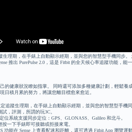
程式設定追蹤生理期，在手錶上自動顯示經期，並與您的智慧型手機同
推出 PurePulse 2.0，這是 Fitbit 的全天候心率追蹤
的健康狀況瞭如指掌。 同時還可添加多種健康計劃，輕鬆養成自律
現日積月累的努力，將讓您離目標愈來愈近。
應用程式設定追蹤生理期，在手錶上自動顯示經期，並與您的智慧型手機
試，評測，所謂的玩3C。
主要定位系統支援同步定位：GPS、GLONASS、Galileo 和北斗。
輕按一下手錶即可接聽或拒接來電。
在 Sense 上查看配速和距離，還可透過 Fitbit App 瀏覽