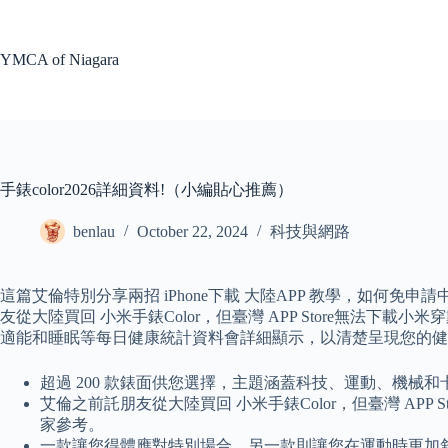
Skip
to
content
YMCA of Niagara
手錶color2026詳細資料!（小編貼心推薦）
benlau
October 22, 2024
科技與網路
這篇艾倫特別分享兩招 iPhone下載 大陸APP 教學，如何免申請中國 
友從大陸買回 小米手錶Color，但臺灣 APP Store無法下載小
適能和睡眠等每日健康統計資料會詳細顯示，以清楚呈現您的健康狀況。 支援
超過 200 款錶面供您選擇，主題涵蓋科技、運動、機械和
艾倫之前託朋友從大陸買回 小米手錶Color，但臺灣 APP S
家參考。
一款讓您得體應對特別場合，另一款則讓您在運動時更加