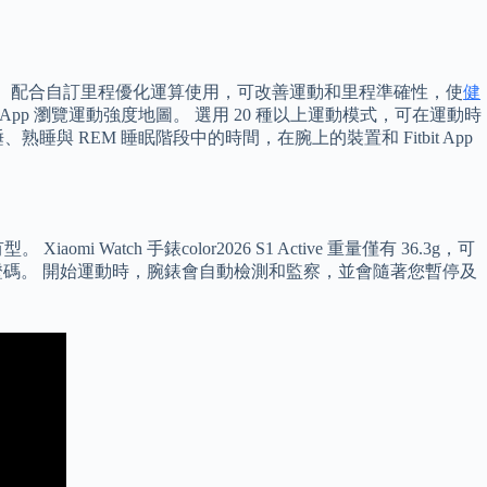
leo 和北斗。 配合自訂里程優化運算使用，可改善運動和里程準確性，使
健
 App 瀏覽運動強度地圖。 選用 20 種以上運動模式，可在運動時
睡與 REM 睡眠階段中的時間，在腕上的裝置和 Fitbit App
i Watch 手錶color2026 S1 Active 重量僅有 36.3g，可
驗證碼。 開始運動時，腕錶會自動檢測和監察，並會隨著您暫停及