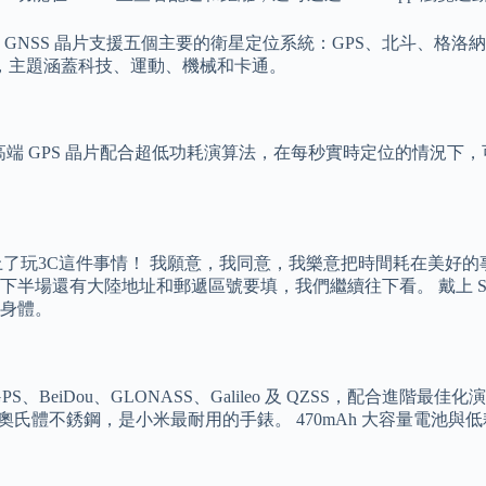
雙頻 GNSS 晶片支援五個主要的衛星定位系統：GPS、北斗、
您選擇，主題涵蓋科技、運動、機械和卡通。
高端 GPS 晶片配合超低功耗演算法，在每秒實時定位的情況下，
上了玩3C這件事情！ 我願意，我同意，我樂意把時間耗在美好的
大陸地址和郵遞區號要填，我們繼續往下看。 戴上 Sense 並搭配使
身體。
：GPS、BeiDou、GLONASS、Galileo 及 QZSS，
316L 奧氏體不銹鋼，是小米最耐用的手錶。 470mAh 大容量電池