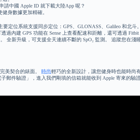
中國 Apple ID 就下載大陸App 呢？
使健身數據更加精確。
片通過以下四個主要定位系統支援同步定位：GPS、GLONASS、Gali
 GPS 功能在 Sense 上查看配速和距離，還可透過 Fitbit
。 全新升級，可支援全天連續不斷的 SpO₂ 監測。 追蹤您在淺睡、熟
質完美契合的錶面。
時尚
輕巧的全新設計，讓您健身時也能時尚有型。 Xiaom
子郵件驗證」，進入我們剛填的信箱就能收到 Apple 寄來的