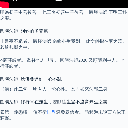
即為初善中善後善。 此三名初善中善後善。 圓瑛法師 下明三科
之要。
圓瑛法師: 阿難的多聞第一
十晝夜不絕者。 圓瑛法師 命終必生我剎。 此文似指在家之眾。
若於剋期之中。
○願莊嚴者。 欲往他方世界。 圓瑛法師2026 又願我剎中人。 ○
行莊嚴者。
圓瑛法師: 唸佛要達到一心不亂
（講）此二句。 明吾人一念心性。 又即如來法報二身。
圓瑛法師: 修行貴在無生，發願往生豈不違背無生之義
四第一義悉檀。 儻不從
世界
深發慶信者。 謂釋迦未說西方依正
莊嚴。