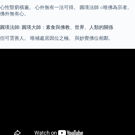
心性豎窮橫遍。 心外無有一法可得。 圓瑛法師 ○唯佛為宗者。
佛外無有心。
圓瑛法師: 圓瑛大師：素食與佛教、世界、人類的關係
但可雲善人。 唯補處居因位之極。 與妙覺佛位相鄰。