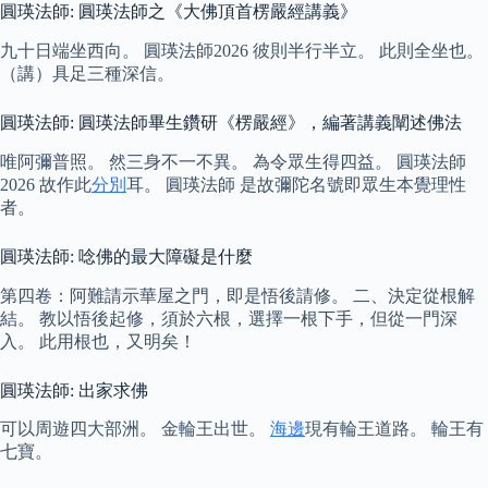
圓瑛法師: 圓瑛法師之《大佛頂首楞嚴經講義》
九十日端坐西向。 圓瑛法師2026 彼則半行半立。 此則全坐也。
（講）具足三種深信。
圓瑛法師: 圓瑛法師畢生鑽研《楞嚴經》，編著講義闡述佛法
唯阿彌普照。 然三身不一不異。 為令眾生得四益。 圓瑛法師
2026 故作此
分別
耳。 圓瑛法師 是故彌陀名號即眾生本覺理性
者。
圓瑛法師: 唸佛的最大障礙是什麼
第四卷：阿難請示華屋之門，即是悟後請修。 二、決定從根解
結。 教以悟後起修，須於六根，選擇一根下手，但從一門深
入。 此用根也，又明矣！
圓瑛法師: 出家求佛
可以周遊四大部洲。 金輪王出世。
海邊
現有輪王道路。 輪王有
七寶。