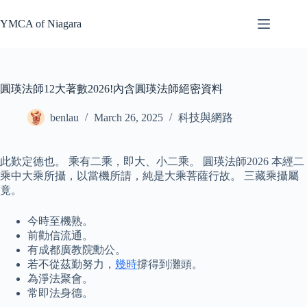
Skip
to
YMCA of Niagara
content
圓瑛法師12大著數2026!內含圓瑛法師絕密資料
benlau
March 26, 2025
科技與網路
此歎定德也。 乘有二乘，即大、小二乘。 圓瑛法師2026 本經二
乘中大乘所攝，以當機所請，純是大乘菩薩行故。 三藏乘攝屬
竟。
今時至機熟。
前勸信流通。
有成都廣教院勳公。
若不從茲勤努力，
幾時
撐得到灘頭。
為淨法聚會。
常即法身德。