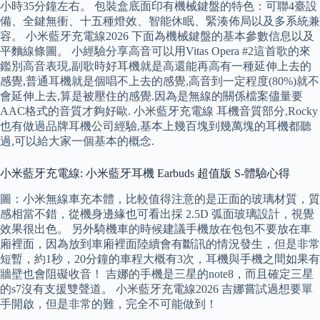
小時35分鐘左右。 包裝盒底面印有機械鍵盤的特色：可聯4臺設
備、全鍵無衝、十五種燈效、智能休眠、緊湊佈局以及多系統兼
容。 小米藍牙充電線2026 下面為機械鍵盤的基本參數信息以及
平麵線條圖。 小經驗分享高音可以用Vitas Opera #2這首歌的來
鑑別高音表現,副歌時好耳機就是高還能再高有一種延伸上去的
感覺,普通耳機就是個唱不上去的感覺,高音到一定程度(80%)就不
會延伸上去,算是被壓住的感覺.因為是無線的關係檔案儘量要
AAC格式的音質才夠好歐. 小米藍牙充電線 耳機音質部分,Rocky
也有做過品牌耳機公司經驗,基本上幾百塊到幾萬塊的耳機都聽
過,可以給大家一個基本的概念.
小米藍牙充電線: 小米藍牙耳機 Earbuds 超值版 S-體驗心得
圖：小米無線車充本體，比較值得注意的是正面的玻璃材質，質
感相當不錯，從機身邊緣也可看出採 2.5D 弧面玻璃設計，視覺
效果很出色。 另外騎機車的時候建議手機放在包包不要放在車
廂裡面，因為放到車廂裡面陸續會有斷訊的情況發生，但是非常
短暫，約1秒，20分鐘的車程大概有3次，耳機與手機之間如果有
牆壁也會阻礙收音！ 吉娜的手機是三星的note8，而且確定三星
的s7沒有支援雙聲道。 小米藍牙充電線2026 吉娜嘗試過想要單
手開啟，但是非常的難，完全不可能做到！