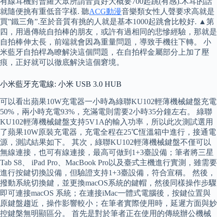
有線耳機對普羅大眾所謂音質好大概要700起跳(有感).木耳的話
就隨便挑有重低音字樣. 聽
ACG動漫
音樂類女性人聲要求高就是
買”鐵三角”.至於音質有挑的人就是基本1000起跳會比較好. ▲第
四，用過傳統自拍棒的朋友，或許有過相同的悲慘經驗，那就是
自拍棒伸太長，前端就會因為重量問題，導致手機往下轉。 小
米藍牙自拍桿為瞭解決這個問題，在自拍桿金屬部分上加了壓
痕，正好就可以徹底解決這個窘境。
小米藍牙充電線: 小米 USB 3.0 HUB
可以看出蘋果10W充電器一小時為綠聯KU102輕薄機械鍵盤充電
50%，兩小時充電93%，充滿電則需要2小時35分鐘左右。 綠聯
KU102輕薄機械鍵盤支持5V1A的輸入功率，所以此次測試選用
了蘋果10W原裝充電器，充電全程在25℃恆溫箱中進行，接通電
源，測試結果如下。 其次，綠聯KU102輕薄機械鍵盤不僅可以
無線連接，也可有線連接，最高可做到1+3臺設備；筆者將三星
Tab S8、 iPad Pro、MacBook Pro以及臺式主機進行實測，雖需要
進行按鍵切換設備，但驗證支持1+3臺設備，符合宣稱。 然後，
撥動系統切換鍵，並更換macOS系統的鍵帽，然後同樣操作步驟
即可連接macOS 系統；在連接iMac一體式電腦後，按鍵位置與
原鍵盤趨近，操作影響較小；在筆者實際使用時，延遲方面與妙
控鍵槃無明顯區分。 首先是對於筆者正在使用的傳統辦公機械