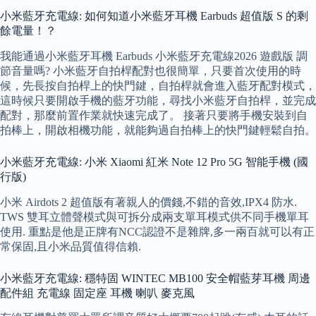
小米藍牙充電線: 如何知道小米藍牙耳機 Earbuds 超值版 S 的剩
餘電量！？
我能通過小米藍牙耳機 Earbuds 小米藍牙充電線2026 遊戲版 調
節音量嗎? 小米藍牙自拍桿配對也很簡單，只要首次使用的時
候，先長按自拍桿上的快門鍵，自拍桿就會進入藍牙配對模式，
這時候只要開啟手機的藍牙功能，尋找小米藍牙自拍桿，並完成
配對，那麼前置作業就快速完成了。 接著只要將手機安裝到自
拍棒上，開啟相機功能，就能夠過自拍棒上的快門鍵輕鬆自拍。
小米藍牙充電線: 小米 Xiaomi 紅米 Note 12 Pro 5G 智能手機 (國
行版)
小米 Airdots 2 超值版有著親人的價錢,不錯的音效,IPX4 防水.
TWS 雙耳立體聲模式與可拆分成兩支單耳模式供不同手機單耳
使用. 重點是他是正牌有NCC認證不是雜牌,多一兩百就可以有正
常保固,且小米品質值得信賴.
小米藍牙充電線: 穩特固 WINTEC MB100 安全帽藍芽耳機 周邊
配件組 充電線 固定座 耳機 喇叭 麥克風