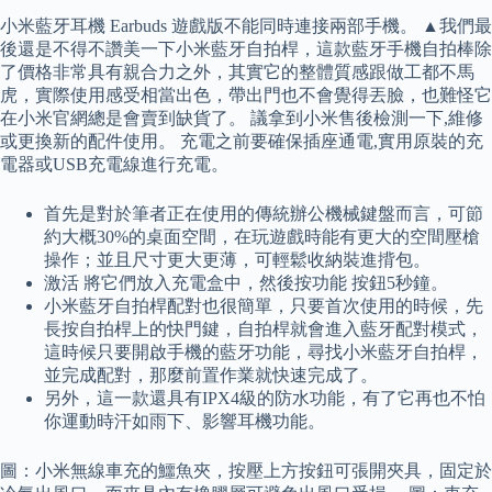
小米藍牙耳機 Earbuds 遊戲版不能同時連接兩部手機。 ▲我們最
後還是不得不讚美一下小米藍牙自拍桿，這款藍牙手機自拍棒除
了價格非常具有親合力之外，其實它的整體質感跟做工都不馬
虎，實際使用感受相當出色，帶出門也不會覺得丟臉，也難怪它
在小米官網總是會賣到缺貨了。 議拿到小米售後檢測一下,維修
或更換新的配件使用。 充電之前要確保插座通電,實用原裝的充
電器或USB充電線進行充電。
首先是對於筆者正在使用的傳統辦公機械鍵盤而言，可節
約大概30%的桌面空間，在玩遊戲時能有更大的空間壓槍
操作；並且尺寸更大更薄，可輕鬆收納裝進揹包。
激活 將它們放入充電盒中，然後按功能 按鈕5秒鐘。
小米藍牙自拍桿配對也很簡單，只要首次使用的時候，先
長按自拍桿上的快門鍵，自拍桿就會進入藍牙配對模式，
這時候只要開啟手機的藍牙功能，尋找小米藍牙自拍桿，
並完成配對，那麼前置作業就快速完成了。
另外，這一款還具有IPX4級的防水功能，有了它再也不怕
你運動時汗如雨下、影響耳機功能。
圖：小米無線車充的鱷魚夾，按壓上方按鈕可張開夾具，固定於