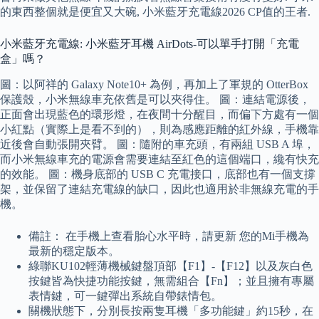
的東西整個就是便宜又大碗, 小米藍牙充電線2026 CP值的王者.
小米藍牙充電線: 小米藍牙耳機 AirDots-可以單手打開「充電
盒」嗎？
圖：以阿祥的 Galaxy Note10+ 為例，再加上了軍規的 OtterBox
保護殼，小米無線車充依舊是可以夾得住。 圖：連結電源後，
正面會出現藍色的環形燈，在夜間十分醒目，而偏下方處有一個
小紅點（實際上是看不到的），則為感應距離的紅外線，手機靠
近後會自動張開夾臂。 圖：隨附的車充頭，有兩組 USB A 埠，
而小米無線車充的電源會需要連結至紅色的這個端口，纔有快充
的效能。 圖：機身底部的 USB C 充電接口，底部也有一個支撐
架，並保留了連結充電線的缺口，因此也適用於非無線充電的手
機。
備註： 在手機上查看胎心水平時，請更新 您的Mi手機為
最新的穩定版本。
綠聯KU102輕薄機械鍵盤頂部【F1】-【F12】以及灰白色
按鍵皆為快捷功能按鍵，無需組合【Fn】；並且擁有專屬
表情鍵，可一鍵彈出系統自帶錶情包。
關機狀態下，分別長按兩隻耳機「多功能鍵」約15秒，在