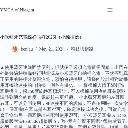
Skip
to
YMCA of Niagara
content
小米藍牙充電線好唔好2026!（小編推薦）
benlau
May 21, 2024
科技與網路
▲使用藍牙連線固然便利，但就多了必須充電這個問題，出門在
外最好隨時準備好行動電源為小米藍牙自拍桿充電，不然等到真
正要用的時後才發現沒電，恐怕會很掃興，這樣的設計相對於採
用耳機線連接的自拍棒，則各有優劣。 一樣根據人體工學打造
耳機模具，採360度旋轉耳頂設計，可以根據使用者的耳朵形狀
調整到適合的角度，佩戴起來更舒適。 小米藍牙耳機的左耳跟
右耳，可以分開使用，並連接不同的設備，不過使用時一次先拿
出一個耳機(左耳或是右耳都可)，確定連接成功之後，再從充電
盒子拿出另一個耳機出來配對使用即可。 小米藍牙耳機 AirDots
超值版對決Earbuds 超值版 S，啾~竟有什麼不同呢? 很抱歉看了
外型、電量、使用方式甚至語音助手，官網介紹就是一模模一樣