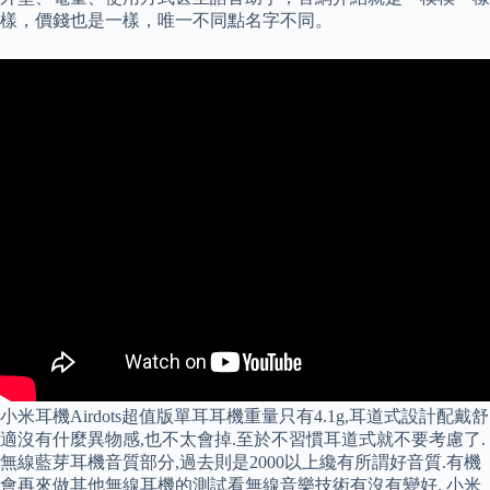
樣，價錢也是一樣，唯一不同點名字不同。
小米耳機Airdots超值版單耳耳機重量只有4.1g,耳道式設計配戴舒
適沒有什麼異物感,也不太會掉.至於不習慣耳道式就不要考慮了.
無線藍芽耳機音質部分,過去則是2000以上纔有所謂好音質.有機
會再來做其他無線耳機的測試看無線音樂技術有沒有變好. 小米