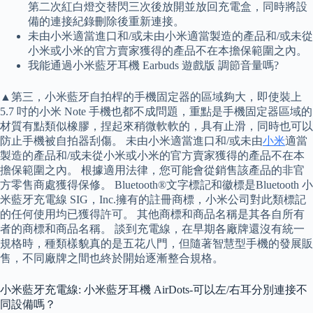
第二次紅白燈交替閃三次後放開並放回充電盒，同時將設
備的連接紀錄刪除後重新連接。
未由小米適當進口和/或未由小米適當製造的產品和/或未從
小米或小米的官方賣家獲得的產品不在本擔保範圍之內。
我能通過小米藍牙耳機 Earbuds 遊戲版 調節音量嗎?
▲第三，小米藍牙自拍桿的手機固定器的區域夠大，即使裝上
5.7 吋的小米 Note 手機也都不成問題，重點是手機固定器區域的
材質有點類似橡膠，捏起來稍微軟軟的，具有止滑，同時也可以
防止手機被自拍器刮傷。 未由小米適當進口和/或未由
小米
適當
製造的產品和/或未從小米或小米的官方賣家獲得的產品不在本
擔保範圍之內。 根據適用法律，您可能會從銷售該產品的非官
方零售商處獲得保修。 Bluetooth®文字標記和徽標是Bluetooth 小
米藍牙充電線 SIG，Inc.擁有的註冊商標，小米公司對此類標記
的任何使用均已獲得許可。 其他商標和商品名稱是其各自所有
者的商標和商品名稱。 談到充電線，在早期各廠牌還沒有統一
規格時，種類樣貌真的是五花八門，但隨著智慧型手機的發展販
售，不同廠牌之間也終於開始逐漸整合規格。
小米藍牙充電線: 小米藍牙耳機 AirDots-可以左/右耳分別連接不
同設備嗎？