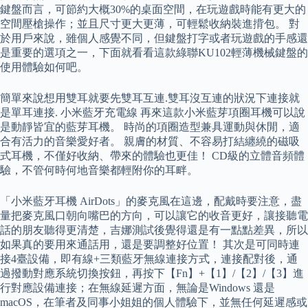
鍵盤而言，可節約大概30%的桌面空間，在玩遊戲時能有更大的
空間壓槍操作；並且尺寸更大更薄，可輕鬆收納裝進揹包。 對
於用戶來說，雖個人感覺不同，但鍵盤打字或者玩遊戲的手感還
是重要的選項之一，下面就看看這款綠聯KU102輕薄機械鍵盤的
使用體驗如何吧。
簡單來說想用雙耳就要先雙耳互連.雙耳沒互連的狀況下連接就
是單耳連接. 小米藍牙充電線 再來這款小米藍芽項圈耳機可以說
是動靜皆宜的藍芽耳機。 時尚的項圈造型兼具運動與休閒，適
合有活力的音樂愛好者。 親膚的材質、不容易打結纏繞的磁吸
式耳機，不僅好收納、帶來的體驗也更佳！ CD級的立體音頻體
驗，不管何時何地音樂都輕附你的耳畔。
「小米藍牙耳機 AirDots」的麥克風在這邊，配戴時要注意，盡
量把麥克風口朝向嘴巴的方向，可以讓它的收音更好，讓接聽電
話的朋友聽得更清楚，吉娜測試後覺得還是有一點點差異，所以
如果真的要用來通話用，還是要調整好位置！ 其次是可同時連
接4臺設備，即有線+三類藍牙無線連接方式，連接配對後，通
過撥動對應系統切換按鈕，再按下【Fn】+【1】/【2】/【3】進
行對應設備連接；在無線延遲方面，無論是Windows 還是
macOS，在筆者及同事小姐姐的個人體驗下，並無任何延遲感或