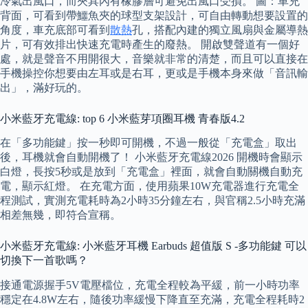
冷氣出風口，而夾具內有橡膠層可避免出風口受損。 圖：車充
背面，可看到帶鱷魚夾的球型支架設計，可自由轉動想要設置的
角度，車充底部可看到
散熱
孔，搭配內建的獨立風扇與金屬導熱
片，可有效排出快速充電時產生的廢熱。 開啟雙聲道有一個好
處，就是聲音不用開很大，音樂就非常的清楚，而且可以直接在
手機操控你想要由左耳或是右耳，更或是手機本身來做「音訊輸
出」，滿好玩的。
小米藍牙充電線: top 6 小米藍芽項圈耳機 青春版4.2
在「多功能鍵」按一秒即可開機，不過一般從「充電盒」取出
後，耳機就會自動開機了！ 小米藍牙充電線2026 開機時會顯示
白燈，長按5秒或是放到「充電盒」裡面，就會自動關機自動充
電，顯示紅燈。 在充電方面，使用蘋果10W充電器進行充電全
程測試，實測充電耗時為2小時35分鐘左右，與官稱2.5小時充滿
相差無幾，即符合宣稱。
小米藍牙充電線: 小米藍牙耳機 Earbuds 超值版 S -多功能鍵 可以
切換下一首歌嗎？
接通電源握手5V電壓檔位，充電全程較為平緩，前一小時功率
穩定在4.8W左右，隨後功率緩慢下降直至充滿，充電全程耗時2