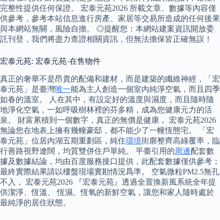
完整性提供任何保證。 宏泰元苑2026 所載文章、數據等內容僅
供參考，參考本站信息進行房產、家居等交易所造成的任何後果
與本網站無關，風險自擔。 ◎提醒您：本網站建案資訊開放委
託刊登，我們將盡力查證相關資訊，但無法擔保皆正確無誤！
宏泰元苑: 宏泰元苑·在售物件
真正的奢華不是昂貴的配備和建材，而是建築的纖維神經，「宏
泰元苑」是臺灣
唯一
能為主人創造一個室內純淨空氣，而且四季
如春的溫室。 人在其中，有設定好的溫度與濕度，而且隨時隨
地淨化空氣，一如呼吸樹林裡的芬多精，成為您健康元力的活
泉。 財富累積到一個數字，真正的無價是健康， 宏泰元苑2026
無論您在地表上擁有幾幢豪邸，都不能少了一幢恆態宅。 「宏
泰元苑」位居內湖五期重劃區，純住
環境
街廓整齊高綠覆率，臨
行善路視野遼闊，均質雙併住戶單純。 平臺引用的
周邊
配套數
據及數據結論，均由百度服務接口提供，此配套數據僅供參考；
最終實際結果請以樓盤現場實勘情況爲準。 空氣微粒PM2.5無孔
不入， 宏泰元苑2026 『宏泰元苑』透過全置換新風系統全年提
供潔淨、恆溫、 恆濕、恆氧的新鮮空氣，讓您和家人隨時處於
最純淨的居住狀態。