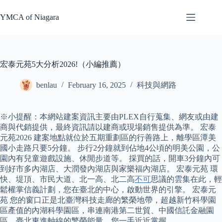
Skip
to
YMCA of Niagara
content
宏泰元苑5大分析2026!（小編推薦）
benlau
February 16, 2025
科技與網路
※小提醒：本網站建案資訊主要由PLEX自行蒐集、網友或由建
商與代銷提供，最終資訊請以建商或現場銷售提供為準。 宏泰
元苑2026 建案地點就位於五期重劃區的行善路上，離學區潭美
國小走路只要5分鐘。 步行2分鐘就到佔地4公頃的明美公園，公
園內有兒童遊戲設施、休閒步道等。 採買的話，開車3分鐘內可
到好市多內湖店、大潤發內湖店與家樂福內湖店。 宏泰元苑 環
快、堤頂、市民大道、北一高、北二高
不可
思議的雲集在此，輕
鬆權掌信義計劃，您在臺北的中心，啟動世界的引擎。 宏泰元
苑 您的窗口正是北臺灣科技走廊的繁榮地帶，超越新竹科學園
區產值的內湖科學園區，串連南港第二世貿、中國信託金融園
區，臺北東進軸線的繁榮能量，您一手近近掌握。