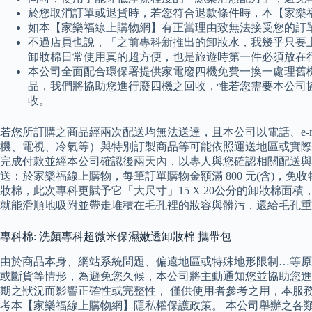
於您取消訂單或退貨時，若您符合退款條件時，本【家樂
如本【家樂福線上購物網】有正當理由致無法接受您的訂
不過店員也說，「之前專科新推出的卸妝水，我幾乎只要
卸妝棉日常使用真的超方便，也是旅遊時第一件必須放在
本公司全面配合環保署提供家電廢四機免費一換一處理舊
品，我們將協助您進行廢四機之回收，惟若您需要本公司
收。
若您所訂購之商品經兩次配送均無法送達，且本公司以電話、e-
機、電視、冷氣等）與特別訂製商品等可能依照運送地區或實際
完成付款並經本公司確認後兩天內，以專人與您確認相關配送與
送：於家樂福線上購物，每筆訂單購物金額滿 800 元(含)，
妝棉，此次專科更賦予它「大尺寸」15 X 20公分的卸妝棉面積，
就能滑順地吸附並帶走堆積在毛孔裡的妝容與髒污，還給毛孔重
專科棉: 洗顏專科超微米保濕嫩透卸妝棉 攜帶包
由於商品本身、網站系統問題、偏遠地區或特殊地形限制…等原
或斷貨等情形，為避免您久候，本公司將主動通知您並協助您進行
期之狀況而影響正確性或完整性， 僅供使用者參考之用，本服
考本【家樂福線上購物網】隱私權保護政策。 本公司舉辦之各