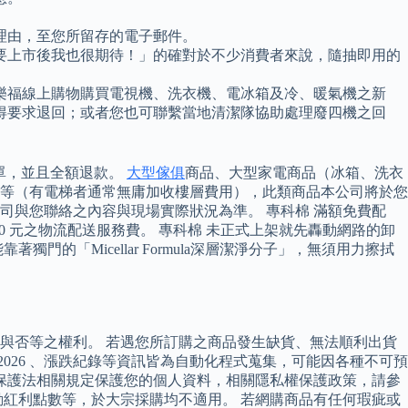
理由，至您所留存的電子郵件。
要上市後我也很期待！」的確對於不少消費者來說，隨抽即用的
樂福線上購物購買電視機、洗衣機、電冰箱及冷、暖氣機之新
得要求退回；或者您也可聯繫當地清潔隊協助處理廢四機之回
訂單，並且全額退款。
大型傢俱
商品、大型家電商品（冰箱、洗衣
等（有電梯者通常無庸加收樓層費用），此類商品本公司將於您
與您聯絡之內容與現場實際狀況為準。 專科棉 滿額免費配
00 元之物流配送服務費。 專科棉 未正式上架就先轟動網路的卸
的「Micellar Formula深層潔淨分子」，無須用力擦拭
與否等之權利。 若遇您所訂購之商品發生缺貨、無法順利出貨
026 、漲跌紀錄等資訊皆為自動化程式蒐集，可能因各種不可預
保護法相關規定保護您的個人資料，相關隱私權保護政策，請參
動紅利點數等，於大宗採購均不適用。 若網購商品有任何瑕疵或