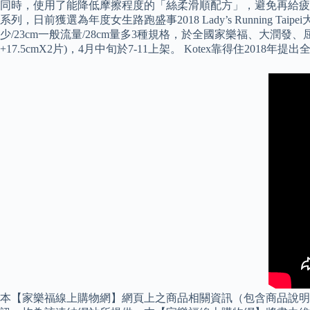
同時，使用了能降低摩擦程度的「絲柔滑順配方」，避免再給疲憊一
系列，日前獲選為年度女生路跑盛事2018 Lady’s Running
少/23cm一般流量/28cm量多3種規格，於全國家樂福、大潤發、
+17.5cmX2片)，4月中旬於7-11上架。 Kotex靠得
本【家樂福線上購物網】網頁上之商品相關資訊（包含商品說