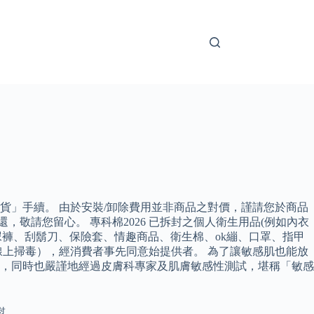
」手續。 由於安裝/卸除費用並非商品之對價，謹請您於商品
敬請您留心。 專科棉2026 已拆封之個人衛生用品(例如內衣
尿褲、刮鬍刀、保險套、情趣商品、衛生棉、ok繃、口罩、指甲
上掃毒），經消費者事先同意始提供者。 為了讓敏感肌也能放
，同時也嚴謹地經過皮膚科專家及肌膚敏感性測試，堪稱「敏感
慰。