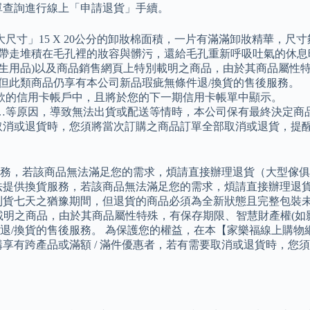
單查詢進行線上「申請退貨」手續。
」15 X 20公分的卸妝棉面積，一片有滿滿卸妝精華，尺寸夠大
附並帶走堆積在毛孔裡的妝容與髒污，還給毛孔重新呼吸吐氣的休息
生用品)以及商品銷售網頁上特別載明之商品，由於其商品屬性
但此類商品仍享有本公司新品瑕疵無條件退/換貨的售後服務。
款的信用卡帳戶中，且將於您的下一期信用卡帳單中顯示。
…等原因，導致無法出貨或配送等情時，本公司保有最終決定商
要取消或退貨時，您須將當次訂購之商品訂單全部取消或退貨，
務，若該商品無法滿足您的需求，煩請直接辦理退貨（大型傢俱
法提供換貨服務，若該商品無法滿足您的需求，煩請直接辦理退
貨七天之猶豫期間，但退貨的商品必須為全新狀態且完整包裝未經
載明之商品，由於其商品屬性特殊，有保存期限、智慧財產權(如
退/換貨的售後服務。 為保護您的權益，在本【家樂福線上購物
享有跨產品或滿額 / 滿件優惠者，若有需要取消或退貨時，您