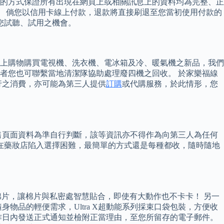
的方式保證所有出現在網頁上或相關訊息上的資料均為完整、正
業。 倘您以信用卡線上付款，退款將直接刷退至您當初使用付款的
您試聽、試用之機會。
上購物購買電視機、洗衣機、電冰箱及冷、暖氣機之新品，我們
者您也可聯繫當地清潔隊協助處理廢四機之回收。 於家樂福線
行之消費，亦可能為第三人提供
訂購
或代購服務，於此情形，您
售頁面資料為準自行判斷，該等資訊亦不得作為向第三人為任何
是在藥妝店陷入選擇困難，最簡單的方式還是每種都收，隨時隨地
力棉片，讓棉片與私密處智慧貼合，即使有大動作也不卡卡！ 另一
品的輕便需求，Ultra X超動能系列採束口袋包裝，方便收
作日內發送正式通知並檢附正當理由，至您所留存的電子郵件。