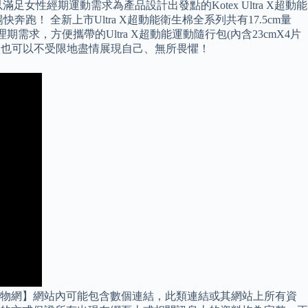
經期運動需求為產品設計出發點的Kotex Ultra X超動能
快奔跑！ 全新上市Ultra X超動能衛生棉全系列共有17.5cm量
求，方便攜帶的Ultra X超動能運動隨行包(內含23cmX4片
理期間，也可以不受限地盡情展現自己、無所畏懼！
購物網】網站內可能包含數個連結，此類連結或其網站上所有資