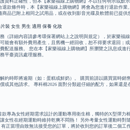
護資料正確性，但本【家樂福線上購物網】不以任何明示或默示
您符合退款條件時，本【家樂福線上購物網】將會為您進行退款作
 隨商品已附上相同之試用品，或在收到影音光碟及軟體前已提供
4片裝 女生 男生 適用 保養 化妝
務（詳細內容請參考環保署網站上之說明與規定），於家樂福線
可能會有額外費用產生，且舊機一經回收，恕不得要求退回；或
費配送服務。 您在本【家樂福線上購物網】所瀏覽之訊息或進
務平臺資訊處理服務。
解約時即將逾期（如：蛋糕或鮮奶）。 購買前請以購買當時銷
或其他請求。 專科棉2026 面對分類超仔細的配方，如果還
，是全臺首款專為女性經期需求設計的運動專用衛生棉，獨特的X型彈
女性在經期運動時維持乾爽不悶熱！ 另外考量女性運動時對隨身物
】有正當理由致無法接受您的訂單，將於收到您的訂單後二個工