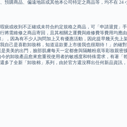
預購商品、偏遠地區或其他本公司特定之商品等，均不在 24 
瑕疵或收到不正確或未符合約定規格之商品，可「申請退貨」手
將需維修之商品寄回，且其相關之運費與維修費等費用均應由消費
妝棉」，因為有不少人詢問加上又有優惠活動，因此提早幾天先上
我自己是喜歡卸妝棉，知道這款要上市後我也很期待！」的確對
還是美美的出門，臉部肌膚每天一定都會與隔離粉底等彩妝親密
如今的卸妝產品愈來愈重視使用者的敏感度和特殊需求，有著「
還多了全新「卸妝棉」系列，由於官方還沒釋出任何新品資訊，