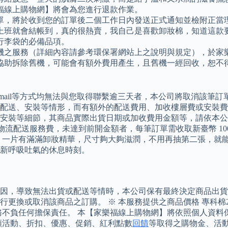
福線上購物網】將會為您進行退款作業。
單，將於收到您的訂單後二個工作日內發送正式通知並檢附正當
上班就會結帳到，真的很熱賣，我自己是喜歡卸妝棉，知道這款
行李袋的必備品項。
機之服務（詳細內容請參考環保署網站上之說明與規定），於家
協助拆除舊機，可能會有額外費用產生，且舊機一經回收，恕不
mail等方式均無法與您取得聯繫逾三天者，本公司將取消該筆
配送、安裝等情形，而有額外的配送費用、加收樓層費或安裝費
安裝等細節，其商品實際出貨日期或加收費用金額等，請依本公司
免收物流配送服務費，未達到前開金額者，每筆訂單需收取新臺幣 1
一片有滿滿卸妝精華，尺寸夠大夠滋潤，不用再抽第二張，就能靠著獨門
新呼吸吐氣的休息時刻。
因，導致無法出貨或配送等情時，本公司保有最終決定商品出貨
更換或取消該商品之訂購。 ※ 本服務提供之商品價格 專科棉2
務不負任何擔保責任。 本【家樂福線上購物網】將依照個人資料
類活動、折扣、優惠、促銷、紅利點數
回饋
等取得之購物金、活