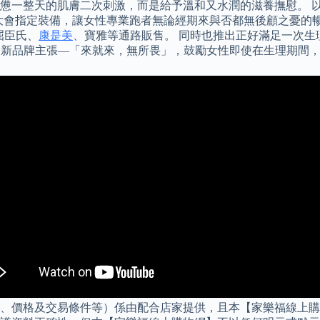
整天的肌膚二次刺激，而是給予溫和又水潤的滋養撫慰。 以滿足女性
 Taipei大會指定裝備，讓女性專業跑者無論經期來與否都無後顧之憂的暢
屈臣氏、
康是美
、寶雅等通路販售。 同時也推出正好滿足一次生理期需
住2018年提出全新品牌主張—「來就來，無所畏」，鼓勵女性即使在生
明、價格及交易條件等）係由配合店家提供，且本【家樂福線上