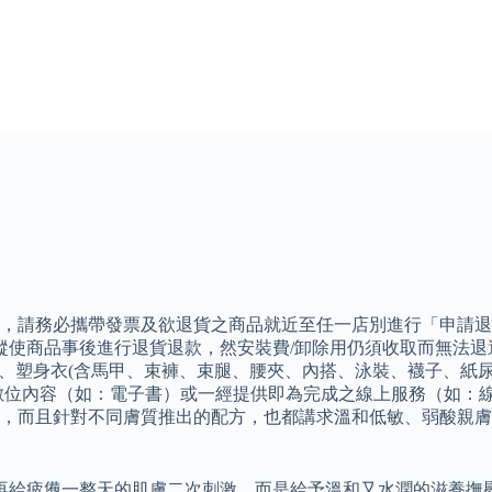
，請務必攜帶發票及欲退貨之商品就近至任一店別進行「申請退貨
使商品事後進行退貨退款，然安裝費/卸除用仍須收取而無法退還，
)、塑身衣(含馬甲、束褲、束腿、腰夾、內搭、泳裝、襪子、紙
數位內容（如：電子書）或一經提供即為完成之線上服務（如：線
，而且針對不同膚質推出的配方，也都講求溫和低敏、弱酸親膚
再給疲憊一整天的肌膚二次刺激，而是給予溫和又水潤的滋養撫