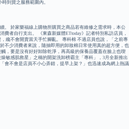
小時到貨之服務範圍內。
續。 於家樂福線上購物所購買之商品若有維修之需求時，本公
者自行支出。 《東森新媒體ETtoday》記者特別私訪店員，
架，纔不會開賣當天手忙腳亂。 專科棉 不過店員也說，「之前專
於不少消費者來說，隨抽即用的卸妝棉日常使用真的超方便，也
接觸，要是沒有好好卸除乾淨，再高級的保養品覆蓋在臉上也喫
乾燥敏感肌救星」之稱的開架洗卸榜霸主「專科」，3月全新推出
「會不會是店員不小心弄錯，提早上架？」也迅速成為網上熱議