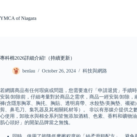
Skip
to
content
YMCA of Niagara
專科棉2026詳細介紹!（持續更新）
benlau
October 26, 2024
科技與網路
若網購商品有任何瑕疵或問題，您需要進行「申請退貨」手續時
安裝/卸除前，仔細考量對於商品之需求，商品一經安裝/卸除，縱
褲(含隱形胸罩、胸扥、胸貼、透明肩帶、水餃墊/美胸墊、襯裙
剪、鼻毛刀、集乳器及其相關耗材等）。 非以有形媒介提供之
心使用，卸妝水與棉全系列皆無添加酒精、色素、香料和礦物油
肌心頭好」的開架品牌當之無愧。
同時，使用了能降低摩擦程度的「絲柔滑順配方」，避免