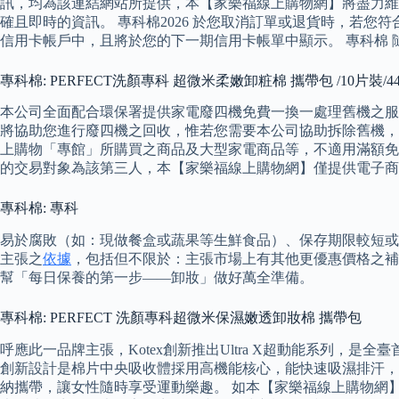
訊，均為該連結網站所提供，本【家樂福線上購物網】將盡力維
確且即時的資訊。 專科棉2026 於您取消訂單或退貨時，若
信用卡帳戶中，且將於您的下一期信用卡帳單中顯示。 專科棉
專科棉: PERFECT洗顏專科 超微米柔嫩卸粧棉 攜帶包 /10片裝/4
本公司全面配合環保署提供家電廢四機免費一換一處理舊機之服
將協助您進行廢四機之回收，惟若您需要本公司協助拆除舊機，
上購物「專館」所購買之商品及大型家電商品等，不適用滿額免
的交易對象為該第三人，本【家樂福線上購物網】僅提供電子商
專科棉: 專科
易於腐敗（如：現做餐盒或蔬果等生鮮食品）、保存期限較短或
主張之
依據
，包括但不限於：主張市場上有其他更優惠價格之補償
幫「每日保養的第一步——卸妝」做好萬全準備。
專科棉: PERFECT 洗顏專科超微米保濕嫩透卸妝棉 攜帶包
呼應此一品牌主張，Kotex創新推出Ultra X超動能系列
創新設計是棉片中央吸收體採用高機能核心，能快速吸濕排汗，讓
納攜帶，讓女性隨時享受運動樂趣。 如本【家樂福線上購物網