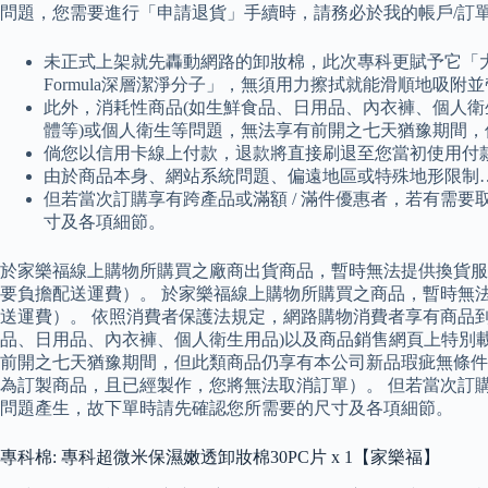
問題，您需要進行「申請退貨」手續時，請務必於我的帳戶/訂
未正式上架就先轟動網路的卸妝棉，此次專科更賦予它「大尺寸
Formula深層潔淨分子」，無須用力擦拭就能滑順地吸
此外，消耗性商品(如生鮮食品、日用品、內衣褲、個人衛
體等)或個人衛生等問題，無法享有前開之七天猶豫期間，
倘您以信用卡線上付款，退款將直接刷退至您當初使用付
由於商品本身、網站系統問題、偏遠地區或特殊地形限制
但若當次訂購享有跨產品或滿額 / 滿件優惠者，若有需
寸及各項細節。
於家樂福線上購物所購買之廠商出貨商品，暫時無法提供換貨服
要負擔配送運費）。 於家樂福線上購物所購買之商品，暫時無
送運費）。 依照消費者保護法規定，網路購物消費者享有商品到
品、日用品、內衣褲、個人衛生用品)以及商品銷售網頁上特別
前開之七天猶豫期間，但此類商品仍享有本公司新品瑕疵無條件
為訂製商品，且已經製作，您將無法取消訂單）。 但若當次訂購
問題產生，故下單時請先確認您所需要的尺寸及各項細節。
專科棉: 專科超微米保濕嫩透卸妝棉30PC片 x 1【家樂福】