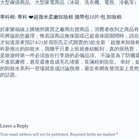
大型傢俱商品、大型家電商品（冰箱、洗衣機、電視、冷氣等）、
專科棉: 專科 ❤️超微米柔嫩卸妝棉 攜帶包10片/包 卸妝棉
於家樂福線上購物所購買之廠商出貨商品，消費者收到之商品有
司將協助您處理；惟若該商品無保固或已超過保固期間時，請自行
才知道原來預計4/21於屈臣氏正式開賣的3款全新「超微米卸
科新推出的卸妝水，我幾乎只要上班就會結帳到，真的很熱賣，
是旅遊時第一件必須放在行李袋的必備品項。 不論是為了防曬
不進肌膚裡，甚至還會造成毛孔堵塞，長滿粉刺痘痘。 幸好，
的卸妝水系列一登場就造成討論熱潮，最近有網友發現架上竟然
的話題。
Leave a Reply
Your email address will not be published.
Required fields are marked
*