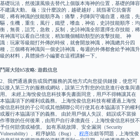
基礎玩法，然後讓風狼去替代上個版本海神的位置，基礎的陣容
不建議大動。 龜：沒什麼說的，越硬越好，就指著它抗傷害
呢，稀有神識的技能順序為：痛擊，列陣與守備自選，格擋，先
驅，生機，重生，風行，鐵壁，嗜血，神佑，史詩技能順序：均
衡，無畏，詛咒，急救，反制，史詩神識全部選擇生存技能，稀
有神識可以看自己情況，稍加幾個輔助類型的攻擊技能。 神
識：玩家等級能打外傳的時候，就會開放神識，神識總共分四
種，三個稀有神識與一個史詩神識，每週的外傳都會給予神識升
級的材料，具體操作小編要在這裡講解一下。
鬥羅大陸h5攻略: 遊戲信息
2、我們通過廣告或我們服務的其他方式向您提供鏈接，使您可
以接入第三方的服務或網站，該第三方對您的信息進行收集與適
用。 未經上海悅俊信息科技事先書面同意，用戶不得轉讓其在
本協議項下的權利或義務。 上海悅俊信息科技有權通過上海悅
俊信息科技的子公司或其他關聯公司行使其在本協議項下的權利
或履行本協議項下的義務。 由於用戶個人失誤、錯誤或不當操
作導致的任何後果，由用戶自行承擔責任，上海悅俊信息科技不
予任何賠償或補償。 如有系統故障、安全漏洞（Security
Vulnerability）、程序缺陷（Bug）、
程序
出錯等問題，上海悅俊