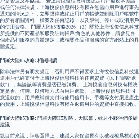
戶是否違反本協議。 若上海悅俊信息科技認定用戶違反本協議
或任何法律法規，上海悅俊信息科技有權在無需向用戶進行事先
通知的情況之下，立即暫停或終止用戶的帳號並刪除用戶帳號中
的所有相關資料、檔案及任何記錄，以及限制、停止或取消用戶
的使用資格。 鬥羅大陸h5攻略2026 （2）關於上海悅俊信息科技
所提供的不同產品和服務註銷帳戶/角色的其他條件，請參見各
個產品和服務的具體規定，或相關產品和服務的官方網站上的具
體規定。
鬥羅大陸h5攻略: 相關閱讀
除非法律另有明文規定，否則用戶不得要求上海悅俊信息科技返
還用戶已經支付予上海悅俊信息科技的任何資費（以下簡稱“退
款”），無論該等資費是否已被消費。 上海悅俊信息科技有權決
定是否、何時、以何種方式向用戶退款。 上海悅俊信息科技同
意退款的，用戶應補償支付時使用信用卡、手機等支付渠道產生
的費用，上海悅俊信息科技有權在返還用戶的資費中直接扣收。
鬥羅大陸h5攻略: 鬥羅大陸H5攻略，天賦篇，歡迎小夥伴們多給
建議
就目前來說，陣容選擇上，建議大家保留原有以破魂槍爲核心的