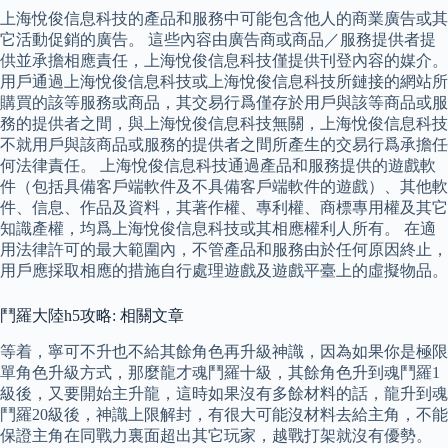
上海悅俊信息科技的產品和服務中可能包含他人的商業廣告或其
它活動促銷的廣告。 這些內容由廣告商或商品／服務提供者提
供並承擔相應責任，上海悅俊信息科技僅提供刊登內容的媒介。
用戶通過上海悅俊信息科技或上海悅俊信息科技所鏈接的網站所
購買的該等服務或商品，其交易行爲僅存於用戶與該等商品或服
務的提供者之間，與上海悅俊信息科技無關，上海悅俊信息科技
不就用戶與該商品或服務的提供者之間所產生的交易行爲承擔任
何法律責任。 上海悅俊信息科技通過產品和服務提供的遊戲軟
件（包括具備客戶端軟件及不具備客戶端軟件的遊戲）、其他軟
件、信息、作品及資料，其著作權、專利權、商標專用權及其它
知識產權，均爲上海悅俊信息科技或其相應權利人所有。 在適
用法律許可的最大範圍內，不管產品和服務由於任何原因終止，
用戶應採取相應的措施自行處理遊戲及遊戲平臺上的虛擬物品。
鬥羅大陸h5攻略: 相關文章
等着，寧可不升也不給其餘角色再升級神識，因為如果你是極限
單角色升級方式，那麼龍才魂鬥羅十級，其餘角色升到魂鬥羅1
級後，又要開始主升龍，這時如果沒有多餘材料的話，龍升到魂
鬥羅20級後，神識上限解封，有很大可能沒材料去給主角，不能
保證主角在同戰力裏面超出其它玩家，越戰打架就沒有優勢。