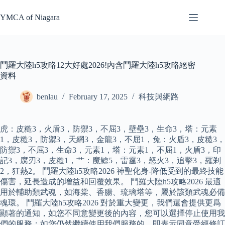
Skip
to
YMCA of Niagara
content
鬥羅大陸h5攻略12大好處2026!內含鬥羅大陸h5攻略絕密
資料
benlau
February 17, 2025
科技與網路
虎：皮糙3，火盾3，防禦3，不屈3，壁壘3，生命3，塔：元素
1，皮糙3，防禦3，天網3，金龍3，不屈1，兔：火盾3，皮糙3，
防禦3，不屈3，生命3，元素1，塔：元素1，不屈1，火盾3，印
記3，腐刃3，皮糙1，艹：魔鯨5，雷霆3，怒火3，追擊3，羅剎
2，狂熱2。 鬥羅大陸h5攻略2026 神聖化身-降低受到的最終技能
傷害，延長造成的增益和回覆效果。 鬥羅大陸h5攻略2026 最適
用於輔助類武魂，如海棠、香腸、琉璃塔等，屬於該類武魂必備
魂環。 鬥羅大陸h5攻略2026 對於重大變更，我們還會提供更爲
顯著的通知，如您不同意變更後的內容，您可以選擇停止使用我
們的服務；如您仍然繼續使用我們服務的，即表示同意受經修訂