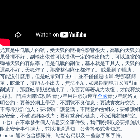
尤其是中低戰力的號，受天狐的隨機性影響很大，高戰的天狐如
果發揮不好，副輸出依舊可以提供一定的輸出能力，可以適當的
彌補天狐的容錯率，但是低戰的副位，基本就是工具人，天狐的
運氣不好，天狐炸了，那麼整個隊伍都炸了。 眩暈到了輔助，
可能沒什麼用，但是眩暈到了主C，並不僅僅是眩暈2秒那麼簡
單，眩暈了，技能丟不出去，無法平A，如果期間魂力又被對面
削減了，那麼眩暈狀態結束了，依舊要等著魂力恢復，才能釋放
技能。 鬥羅大陸h5攻略 青少年用戶必須遵守
全國
青少年網絡文
明公約：要善於網上學習，不瀏覽不良信息；要誠實友好交流，
不侮辱欺詐他人；要增強自護意識，不隨意約會網友；要維護網
絡安全，不破壞網絡秩序；要有益身心健康，不沉溺虛擬時空。
（七）在不幸發生個人信息安全事件後，我們將採取必要措施以
阻止安全事件擴大，並以推送通知、公告等形式告知您。
Cookie 通常包含標識符、站點名稱以及一些數字和字符。