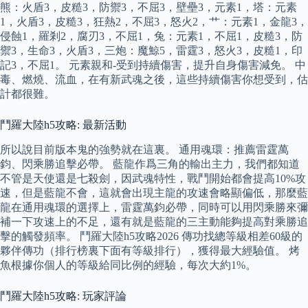
熊：火盾3，皮糙3，防禦3，不屈3，壁壘3，元素1，塔：元素
1，火盾3，皮糙3，狂熱2，不屈3，怒火2，艹：元素1，金龍3，
侵蝕1，羅剎2，腐刃3，不屈1，兔：元素1，不屈1，皮糙3，防
禦3，生命3，火盾3，三炮：魔鯨5，雷霆3，怒火3，皮糙1，印
記3，不屈1。 元素親和-受到持續傷害，提升自身傷害減免。 中
毒、燃燒、流血，在有新武魂之後，這些持續傷害你想受到，估
計都很難。
鬥羅大陸h5攻略: 最新活動
所以說目前版本鬼的強勢就在這裏。 通用魂環：推薦雷霆萬
鈞、閃乘勝追擊必帶。 藍龍作爲三角的輸出主力，我們都知道
不管是天使還是七殺劍，因武魂特性，戰鬥開始都會提高10%攻
速，但是藍龍不會，這就會出現主龍的攻速會略顯偏低，那麼藍
龍在通用魂環的選擇上，雷霆萬鈞必帶，同時可以用閃乘勝來彌
補一下攻速上的不足，還有就是藍龍的三主動能夠提高對乘勝追
擊的觸發頻率。 鬥羅大陸h5攻略2026 傳功找總等級相差60級的
夥伴傳功（排行榜裏下面有等級排行），獲得最大經驗值。 烤
魚根據你個人的等級給同比例的經驗，每次大約1%。
鬥羅大陸h5攻略: 玩家評論