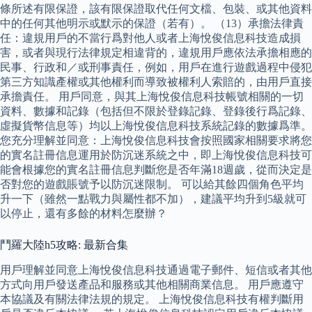
條所述有限保證，該有限保證取代任何文檔、包裝、或其他資料
中的任何其他明示或默示的保證（若有）。 （13）承擔法律責
任：違規用戶的不當行爲對他人或者上海悅俊信息科技造成損
害，或者與現行法律規定相違背的，違規用戶應依法承擔相應的
民事、行政和／或刑事責任，例如，用戶在進行遊戲過程中侵犯
第三方知識產權或其他權利而導致被權利人索賠的，由用戶直接
承擔責任。 用戶同意，與其上海悅俊信息科技帳號相關的一切
資料、數據和記錄（包括但不限於登錄記錄、登錄後行爲記錄、
虛擬貨幣信息等）均以上海悅俊信息科技系統記錄的數據爲準。
您充分理解並同意：上海悅俊信息科技會按照國家相關要求將您
的實名註冊信息運用於防沉迷系統之中，即上海悅俊信息科技可
能會根據您的實名註冊信息判斷您是否年滿18週歲，從而決定是
否對您的遊戲賬號予以防沉迷限制。 可以給其餘四個角色平均
升一下（雖然一點戰力與屬性都不加），建議平均升到5級就可
以停止，還有多餘的材料怎麼辦？
鬥羅大陸h5攻略: 最新合集
用戶理解並同意上海悅俊信息科技通過電子郵件、短信或者其他
方式向用戶發送產品和服務或其他相關商業信息。 用戶應遵守
本協議及有關法律法規的規定。 上海悅俊信息科技有權判斷用