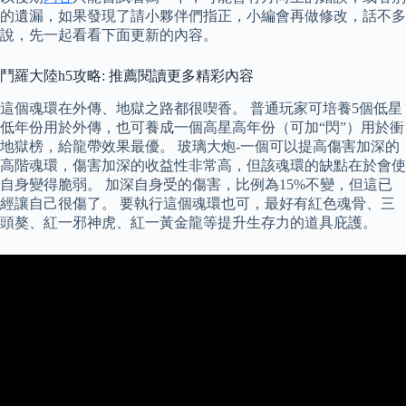
的遺漏，如果發現了請小夥伴們指正，小編會再做修改，話不多
說，先一起看看下面更新的內容。
鬥羅大陸h5攻略: 推薦閱讀更多精彩內容
這個魂環在外傳、地獄之路都很喫香。 普通玩家可培養5個低星
低年份用於外傳，也可養成一個高星高年份（可加“閃”）用於衝
地獄榜，給龍帶效果最優。 玻璃大炮-一個可以提高傷害加深的
高階魂環，傷害加深的收益性非常高，但該魂環的缺點在於會使
自身變得脆弱。 加深自身受的傷害，比例為15%不變，但這已
經讓自己很傷了。 要執行這個魂環也可，最好有紅色魂骨、三
頭獒、紅一邪神虎、紅一黃金龍等提升生存力的道具庇護。