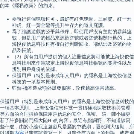
的本《隱私政策》的約束。
要執行這個魂環也可，最好有紅色魂骨、三頭獒、紅一邪
神虎、紅一黃金龍等提升生存力的道具庇護。
爲了維護遊戲的公平與秩序，即使用戶沒有主動的參與盜
號，但是用戶的物品來源於盜號或者盜號相關行爲的，上
海悅俊信息科技也有權自行判斷回收、凍結涉及盜號的物
品及帳號。
（2）所有由用戶提供的個人註冊信息將可能被上海悅俊信
息科技用來作爲認定上海悅俊信息科技帳號的關聯性以及
辨別用戶身份的依據。
保護用戶（特別是未成年人用戶）的隱私是上海悅俊信息
科技的一項基本原則。
狂熱-機率造成額外爆發傷害，攻速越高傷害越高。
保護用戶（特別是未成年人用戶）的隱私是上海悅俊信息科技的
一項基本原則。 上海悅俊信息科技一貫積極地採取技術與管理
等方面的合理措施保障用戶信息的安全、保密。 這一陣小編更
新了許多關於鬥羅大陸H5的內容，最近有點詞窮，不知道該寫
些什麼，由於小編玩這遊戲只是屬於中後期，還沒到大後期，所
以後期
內容
只能嘗試着寫一下，可能會有方向上的錯誤，或者別