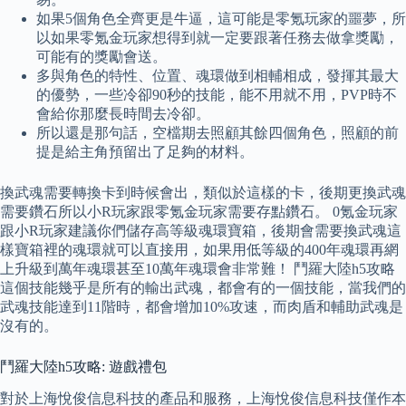
如果5個角色全齊更是牛逼，這可能是零氪玩家的噩夢，所
以如果零氪金玩家想得到就一定要跟著任務去做拿獎勵，
可能有的獎勵會送。
多與角色的特性、位置、魂環做到相輔相成，發揮其最大
的優勢，一些冷卻90秒的技能，能不用就不用，PVP時不
會給你那麼長時間去冷卻。
所以還是那句話，空檔期去照顧其餘四個角色，照顧的前
提是給主角預留出了足夠的材料。
換武魂需要轉換卡到時候會出，類似於這樣的卡，後期更換武魂
需要鑽石所以小R玩家跟零氪金玩家需要存點鑽石。 0氪金玩家
跟小R玩家建議你們儲存高等級魂環寶箱，後期會需要換武魂這
樣寶箱裡的魂環就可以直接用，如果用低等級的400年魂環再網
上升級到萬年魂環甚至10萬年魂環會非常難！ 鬥羅大陸h5攻略
這個技能幾乎是所有的輸出武魂，都會有的一個技能，當我們的
武魂技能達到11階時，都會增加10%攻速，而肉盾和輔助武魂是
沒有的。
鬥羅大陸h5攻略: 遊戲禮包
對於上海悅俊信息科技的產品和服務，上海悅俊信息科技僅作本