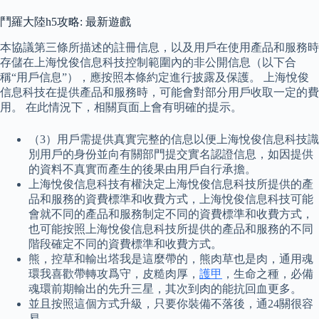
鬥羅大陸h5攻略: 最新遊戲
本協議第三條所描述的註冊信息，以及用戶在使用產品和服務時
存儲在上海悅俊信息科技控制範圍內的非公開信息（以下合
稱“用戶信息”），應按照本條約定進行披露及保護。 上海悅俊
信息科技在提供產品和服務時，可能會對部分用戶收取一定的費
用。 在此情況下，相關頁面上會有明確的提示。
（3）用戶需提供真實完整的信息以便上海悅俊信息科技識
別用戶的身份並向有關部門提交實名認證信息，如因提供
的資料不真實而產生的後果由用戶自行承擔。
上海悅俊信息科技有權決定上海悅俊信息科技所提供的產
品和服務的資費標準和收費方式，上海悅俊信息科技可能
會就不同的產品和服務制定不同的資費標準和收費方式，
也可能按照上海悅俊信息科技所提供的產品和服務的不同
階段確定不同的資費標準和收費方式。
熊，控草和輸出塔我是這麼帶的，熊肉草也是肉，通用魂
環我喜歡帶轉攻爲守，皮糙肉厚，
護甲
，生命之種，必備
魂環前期輸出的先升三星，其次到肉的能抗回血更多。
並且按照這個方式升級，只要你裝備不落後，通24關很容
易。