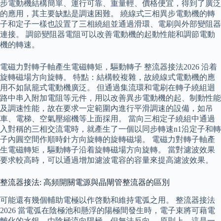
步電動機結構簡單、運行可靠、重量輕、價格便宜，得到了廣泛
的應用，其主要缺點是調速困難。 繞線式三相異步電動機的轉
子和定子一樣也設置了三相繞組並通過滑環、電刷與外部變阻器
連接。 調節變阻器電阻可以改善電動機的起動性能和調節電動
機的轉速。
電磁力對轉子軸產生電磁轉矩，驅動轉子 整流器接法2026 沿着
旋轉磁場方向旋轉。 特點：結構較複雜，故繞線式電動機的應
用不如鼠籠式電動機廣泛。 但通過集流環和電刷在轉子繞組迴
路中串入附加電阻等元件，用以改善異步電動機的起、制動性能
及調速性能，故在要求一定範圍內進行平滑調速的設備，如吊
車、電梯、空氣壓縮機等上面採用。 當向三相定子繞組中通過
入對稱的三相交流電時，就產生了一個以同步轉速n1沿定子和轉
子內圓空間作順時針方向旋轉的旋轉磁場。 電磁力對轉子軸產
生電磁轉矩，驅動轉子沿着旋轉磁場方向旋轉。 當對濾波效果
要求較高時，可以通過增加濾波電容的容量來提高濾波效果。
整流器接法: 高頻開關電源與晶閘管整流器的區別
可能還有幾個輔助電極以作啓動和維持電弧之用。 整流器接法
2026 當電弧在陰極池和懸浮的陽極間發生時，電子束將可藉電
離化的水銀，由陰極流向陽極，但無法反向。 原則上，這是一