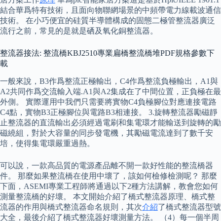
結合華爲特有技術，且面向物聯網場景的中頻帶電力線載波通信
技術。 在小巧便宜的硅質半導體構成的固態二極管整流器廣泛
流行之前，常見的是就是硒及氧化銅整流器。
整流器接法: 整流橋KBJ2510專業扁橋整流橋堆PDF規格參數下
載
一般來說，B3作爲整流正極輸出，C4作爲整流負極輸出，A1與
A2共同作爲交流輸入端.A1與A2集成在了中間位置，正負極在最
外側。 實際運用中我們只需要將實物C4負極腳位對應連接電路
C4點，實物B3正極腳位與電路B3相連接。 3.旋轉整流器勵磁靜
止整流器的直流輸出必須經過電刷和集電環才能輸送到旋轉的勵
磁繞組，對於大容量的同步發電機，其勵磁電流達到了數千安
培，使得集電環嚴重過熱。
可以說，一款高品質的電源產品離不開一款好性能的整流橋器
件。 那麼如果整流橋在使用中壞了，該如何檢修檢測呢？ 那麼
下面，ASEMI專業工程師將通過以下2種方法講解，教會您如何
測量整流橋的好壞。 本文開始介紹了橋式整流器原理、橋式整
流器的作用與橋式整流器命名規則，其次
介紹
了橋式整流器型號
大全，最後介紹了橋式整流器好壞測量方法。 （4）每一個半周