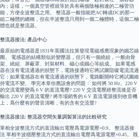
內；這樣，一個真空管裡就等於具有兩個陰極相連的二極管功
能，方便全波整流之用。 整流器一般指能把AC轉成DC的那一
組二極體的總稱，但在半波整流只用到一個二極體時，這個二極
體也就是整流器。
整流器接法: 產品中心
最原始的電感器是1831年英國法拉第發現電磁感應現象的鐵芯線
圈。 電感器的結構類似於變壓器，但只有一個繞組，一般由骨
架、繞組、屏蔽罩、封裝材料、磁心或鐵心等組成。 如果電感
器在沒有電流通過的狀態下，電路接通時它將試圖阻礙電流流過
它；如果電感器在有電流通過的狀態下，電路斷開時它將試圖維
持電流不變。 學完本章你應該會的問題： 如何將 50 Hz、220 V
的交流電壓變爲 6 V 的直流電壓? 220 V 交流電壓經整流後是否
輸出 220 V 的直流電壓? 將市場銷售的 6 V 直流電源接到收音機
上，爲什麼有的聲音清晰，有的含有交流聲?
整流器接法: 整流器空間矢量調製算法的比較研究
單相全波整流方式的直流輸出電壓爲電源電壓×0.9。 整流器接
法 單相半波穩壓整流方式的直流輸出電壓爲電源電壓×0.45。 既