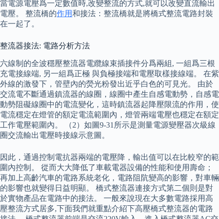
當電源電壓爲一定數值時,改變整流的方式,就可以改變直流輸出
電壓。 整流橋的
作用
和接法：整流橋就是將橋式整流電路封裝
在一起了。
整流器接法: 電路分析方法
六線制的全波穩壓整流器電纜線束插接件分爲兩組, 一組爲三根
充電接線端, 另一組爲正極 與負極接端和電壓取樣接線端。 在紫
外線的激發下，管壁內的熒光粉發出近乎白色的可見光。 由於
交流電不斷通過鎮流器的線圈，線圈中產生自感電動勢，自感電
動勢阻礙線圈中的電流變化，這時鎮流器起降壓限流的作用，使
電流穩定在燈管的額定電流範圍內，燈管兩端電壓也穩定在額定
工作電壓範圍內。 （2）如圖9-31所示是測量電源變壓器次級線
圈交流輸出電壓時接線示意圖。
因此，通過控制電抗器兩端的電壓降，輸出值可以在比較窄的範
圍內控制。 從而大大降低了車載電器設備的性能和使用壽命；
再加上高齡汽車的電路系統老化，電路阻阬變高的影響，對車輛
的影響也就變得日益明顯。 橋式整流器連接方式第二個則是對
於實物產品在電路中的接法。 一般來說現在大多數電路採用高
壓整流方式居多,下面我們就重點介紹下高壓橋式整流器的電路
接法。 橋式整流器前端是交流220V輸入，進入橋式整流器AC交