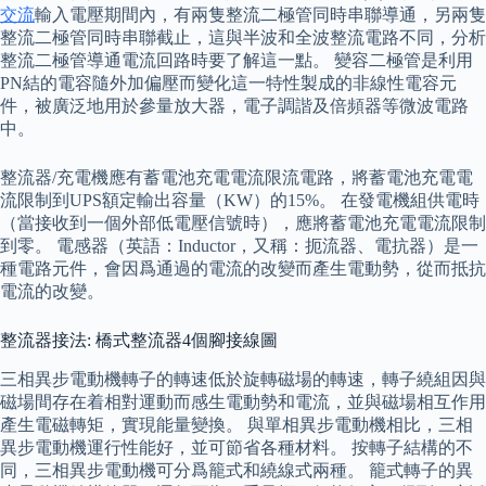
交流
輸入電壓期間內，有兩隻整流二極管同時串聯導通，另兩隻
整流二極管同時串聯截止，這與半波和全波整流電路不同，分析
整流二極管導通電流回路時要了解這一點。 變容二極管是利用
PN結的電容隨外加偏壓而變化這一特性製成的非線性電容元
件，被廣泛地用於參量放大器，電子調諧及倍頻器等微波電路
中。
整流器/充電機應有蓄電池充電電流限流電路，將蓄電池充電電
流限制到UPS額定輸出容量（KW）的15%。 在發電機組供電時
（當接收到一個外部低電壓信號時），應將蓄電池充電電流限制
到零。 電感器（英語：Inductor，又稱：扼流器、電抗器）是一
種電路元件，會因爲通過的電流的改變而產生電動勢，從而抵抗
電流的改變。
整流器接法: 橋式整流器4個腳接線圖
三相異步電動機轉子的轉速低於旋轉磁場的轉速，轉子繞組因與
磁場間存在着相對運動而感生電動勢和電流，並與磁場相互作用
產生電磁轉矩，實現能量變換。 與單相異步電動機相比，三相
異步電動機運行性能好，並可節省各種材料。 按轉子結構的不
同，三相異步電動機可分爲籠式和繞線式兩種。 籠式轉子的異