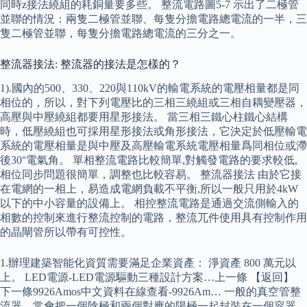
同時z接法繞組的耗銅量要多些。 整流電路圖5-7 示出了二極管
並聯的情況：兩隻二極管並聯、每隻分擔電路總電流的一半，三
隻二極管並聯，每隻分擔電路總電流的三分之一。
整流器接法: 整流器的接法是怎樣的？
1).國內的500、330、220與110kV的輸電系統的電壓相量都是同
相位的，所以，對下列電壓比的三相三繞組或三相自耦變壓器，
高壓與中壓繞組都要用星形接法。 當三相三鐵心柱鐵心結構
時，低壓繞組也可採用星形接法或角形接法，它決定於低壓輸電
系統的電壓相量是與中壓及高壓輸電系統電壓相量爲同相位或滯
後30°電氣角。 單相整流電路比較簡單,對觸發電路的要求較低,
相位同步問題很簡單，調整也比較容易。 整流器接法 由於它接
在電網的一相上，易造成電網負載不平衡,所以一般只用於4kW
以下的中小容量的設備上。 相控整流電路是通過交流側輸入的
相數的控制來進行整流控制的電路，整流兀件使用具有控制作用
的晶閘管所以帶有可控性。
1.辦理建築智能化資質需要滿足企業資產： 淨資產 800 萬元以
上。 LED電源-LED電源驅動三種設計方案…上一條 【返回】
下一條9926Amos中文資料在線查看-9926Am… 一般的真空管整
流器，常會把一個陰極和兩個對應的陽極一起封裝在一個容器