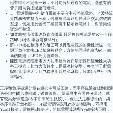
極管特性不完全一致，不能均分所通過的電流，會使有的
管子因爲負擔過重而燒燬。
1、電源電路中的整流電路主要有半波整流電路、全波整流
電路和橋式整流三種，倍壓整流電路用於其它交流信號的
整流，例如用於發光二極管電平指示器電路中，對音頻信
號進行整流。
如要將交流供電改爲直流供電,只需換個整流器並改一下線
路即可(小功率發電機除外)。
將LED接在整流橋的後面可以實現電源的無極性接線，電
源正負任意接LED都會被點亮，方便的同時也會帶來一個
新的問題：LED亮度會降低。
開關電源或穩壓電源大功率控制器件最初採用雙極性大功
率三極管，其放大倍數小，爲電流控制型，每隻管子所需
驅動電流很大，且並聯應用時均流麻煩，只能用作很小功
率輸出。
正序和負序磁通分量在鐵心中可成回絡，而零序磁通從軛到軛通
過外部空間形成回絡，磁阻很高。 當電壓中有零序分量時，就
有較高激磁電流(因零序激磁阻抗較小，但阻抗是非線性的，與
零序電壓分量有關)。 6).配電變壓器用於多雷地區時，可採用
Yzn11接法，當採用z接法時，阻抗電壓算法與Yyn0接法不同，