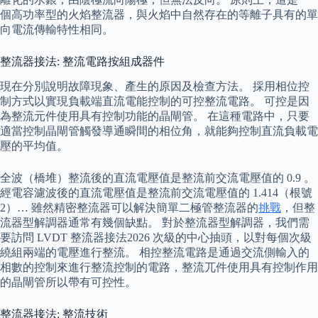
個高功率型的火焰整流器，與火焰中自然存在的等離子具有的單
向電流傳輸特性相同。
整流器接法: 整流電路按組成器件
現在分別說明故障現象、產生的原因及檢查方法。 採用相位控
制方式以實現負載端直流電能控制的可控整流電路。 可控是因
為整流元件使用具有控制功能的晶閘管。 在這種電路中，只要
適當控制晶閘管觸發導通瞬間的相位角，就能夠控制直流負載電
壓的平均值。
全波（橋堆）整流後的直流電壓值是整流前交流電壓值的 0.9 。
經電容濾波後的直流電壓值是整流前交流電壓值的 1.414（根號
2）… 雖然精密整流器可以解決簡單二極管整流器的
挑戰
，但整
流器型解調器通常有幾個缺點。 對於整流器型解調器，我們需
要訪問 LVDT 整流器接法2026 次級的中心抽頭，以對每個次級
繞組兩端的電壓進行整流。 相控整流電路是通過交流側輸入的
相數的控制來進行整流控制的電路，整流兀件使用具有控制作用
的晶閘管所以帶有可控性。
整流器接法: 整流技術