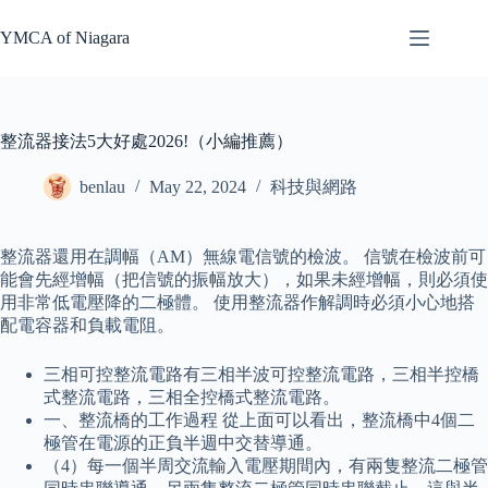
Skip
to
YMCA of Niagara
content
整流器接法5大好處2026!（小編推薦）
benlau
May 22, 2024
科技與網路
整流器還用在調幅（AM）無線電信號的檢波。 信號在檢波前可
能會先經增幅（把信號的振幅放大），如果未經增幅，則必須使
用非常低電壓降的二極體。 使用整流器作解調時必須小心地搭
配電容器和負載電阻。
三相可控整流電路有三相半波可控整流電路，三相半控橋
式整流電路，三相全控橋式整流電路。
一、整流橋的工作過程 從上面可以看出，整流橋中4個二
極管在電源的正負半週中交替導通。
（4）每一個半周交流輸入電壓期間內，有兩隻整流二極管