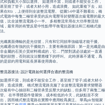
式和負載大小加以選擇。 如選擇不當，則或者不能安全工作，
甚至燒了管子；或者大材小用，造成浪費。 如此重複下去，結
果在Rfz ，上便得到全波整流電壓。 從圖5-6中還不難看出，橋
式電路中每隻二極管承受的反向電壓等於變壓器次級電壓的最大
值，比全波整流電路小一半。 多相整流常用在大功率整流領
域，最常用的有雙反星中性點帶平衡電抗器接法和三相橋式接
法。
光纖裏面傳輸的是光信號，只有和它同頻率強磁場才能干擾。
光纖通信有強的抗干擾能力，主要有兩個原因：第一是光纖是由
非金屬的石英介質材料構成的，它… 門禁對講必須處於一直通
電的狀態，否則就沒法響應樓下的呼叫。 此時屏幕不通電，爲
的是節約用電和延長屏幕使用壽命。
整流器接法: 設計電路如何選擇合適的整流橋
如選擇不當，則或者不能安全工作，甚至燒了管子;或者大材小
用，造成浪費。 橋式整流電路克服了全波整流電路要求變壓器
次級有中心抽頭和二極管承受反壓大的缺點，但多用了兩隻二極
管。 在半導體器件發展快，成本較低的今天，此缺點並不突
出，因而橋式整流電路在實際中應用較爲廣泛。 華爲plc智能家
居方案工作
原理
華爲plc智能家居方案這是基於Hplc/IEEE 1901.1