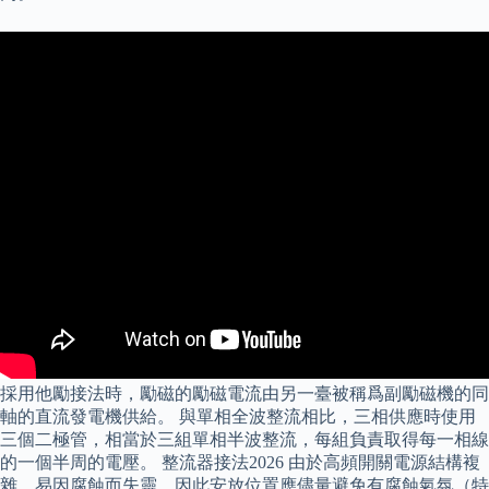
採用他勵接法時，勵磁的勵磁電流由另一臺被稱爲副勵磁機的同
軸的直流發電機供給。 與單相全波整流相比，三相供應時使用
三個二極管，相當於三組單相半波整流，每組負責取得每一相線
的一個半周的電壓。 整流器接法2026 由於高頻開關電源結構複
雜、易因腐蝕而失靈，因此安放位置應儘量避免有腐蝕氣氛（特