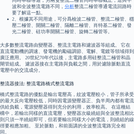
同時串聯導通，另兩隻整流二極管同時串聯截止，這與半
波和全波整流電路不同，
分析
整流二極管導通電流回路時
要了解這一點。
2、根據其不同用途，可分爲檢波二極管、整流二極管、穩
壓二極管、開關二極管、隔離二極管、肖特基二極管、發
光二極管、硅功率開關二極管、旋轉二極管等。
大多數整流電路由變壓器、整流主電路和濾波器等組成。 它在
直流電動機的調速、發電機的勵磁調節、電解、電鍍等領域得到
廣泛應用。 20世紀70年代以後，主電路多用硅整流二極管和晶
閘管組成。 濾波器接在主電路與負載之間，用於濾除脈動直流
電壓中的交流成分。
整流器接法: 整流電路橋式整流電路
橋式整流電路的優點是輸出電壓高，紋波電壓較小，管子所承受
的最大反向電壓較低，同時因電源變壓器正、負半周內都有電流
供給負載，電源變壓器得到充分的利用，效率較高。 在這種結
構中，若輸出同樣的直流電壓，變壓器次級繞組與全波整流相比
則只須一半繞組即可，但若要輸出同樣大小的電流，則繞組的線
徑要相應加粗。 至於脈動，和前面講的全波整流電路完全相
同。