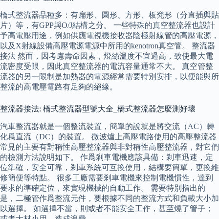
橋式整流器品種多：有扁形、圓形、方形、板凳形（分直插與貼
片）等，有GPP與O/J結構之分。 一些特殊的真空整流器也設計
予高電壓用途，例如供應電視機接收器陰極射線管的高壓電源，
以及X射線設備高壓電源電源中所用的kenotron真空管。 整流器
接法 然而，因考慮壽命因素，燈絲溫度不宜過高，致使最大電
流密度受限，因此真空整流器的電流容量通常不大。 真空管整
流器的另一限制是加熱器的電源經常需要特別安排，以便能與所
整流的高電壓電路有足夠的絕緣。
整流器接法: 橋式整流器型號大全_橋式整流器怎麼測好壞
汽車整流器就是一個整流裝置，簡單的說就是將交流（AC）轉
化爲直流（DC）的裝置。 微波爐上高壓電路使用的高壓整流器
常見的主要有對稱性高壓整流器與非對稱性高壓整流器，對它們
的檢測方法說明如下。 作爲剎車電機應該具備：剎車迅速，定
位準確，安全可靠，剎車系統可互換使用，結構要簡單，更換維
修簡便等特點。 很多工廠需要剎車電機來控制電機慣性，達到
要求的準確定位，來實現機械的自動工作。 需要特別指出的
是，二極管作爲整流元件，要根據不同的整流方式和負載大小加
以選擇。 如選擇不當，則或者不能安全工作，甚至燒了管子；
或者大材小用，造成浪費。