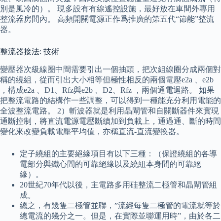
別是風冷的）。 現多設有有線遙控設施，最好放在車間外專用
整流器房間內。 高頻開關電源正作爲推廣的第五代“節能”整流
器。
整流器接法: 技術
變壓器次級線圈中間需要引出一個抽頭，把次組線圈分成兩個對
稱的繞組，從而引出大小相等但極性相反的兩個電壓e2a 、e2b
，構成e2a 、D1、Rfz與e2b 、D2、Rfz ，兩個通電迴路。 如果
把整流電路的結構作一些調整，可以得到一種能充分利用電能的
全波整流電路。 2）斬波器就是利用晶閘管和自關斷器件來實現
通斷控制，將直流電源電壓斷續加到負載上，通過通、斷的時間
變化來改變負載電壓平均值，亦稱直流-直流變換器。
定子繞組的主要絕緣項目有以下三種：（保證繞組的各導
電部分與鐵心間的可靠絕緣以及繞組本身間的可靠絕
緣）。
20世紀70年代以後，主電路多用硅整流二極管和晶閘管組
成。
總之，有幾隻二極管並聯，”流經每隻二極管的電流就等於
總電流的幾分之一。但是，在實際並聯運用時”，由於各二