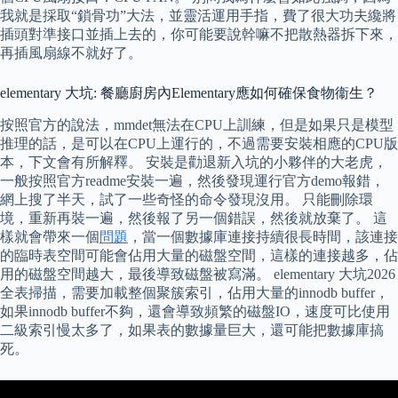
我就是採取“鎖骨功”大法，並靈活運用手指，費了很大功夫纔將
插頭對準接口並插上去的，你可能要說幹嘛不把散熱器拆下來，
再插風扇線不就好了。
elementary 大坑: 餐廳廚房內Elementary應如何確保食物衞生？
按照官方的說法，mmdet無法在CPU上訓練，但是如果只是模型
推理的話，是可以在CPU上運行的，不過需要安裝相應的CPU版
本，下文會有所解釋。 安裝是勸退新入坑的小夥伴的大老虎，
一般按照官方readme安裝一遍，然後發現運行官方demo報錯，
網上搜了半天，試了一些奇怪的命令發現沒用。 只能刪除環
境，重新再裝一遍，然後報了另一個錯誤，然後就放棄了。 這
樣就會帶來一個
問題
，當一個數據庫連接持續很長時間，該連接
的臨時表空間可能會佔用大量的磁盤空間，這樣的連接越多，佔
用的磁盤空間越大，最後導致磁盤被寫滿。 elementary 大坑2026
全表掃描，需要加載整個聚簇索引，佔用大量的innodb buffer，
如果innodb buffer不夠，還會導致頻繁的磁盤IO，速度可比使用
二級索引慢太多了，如果表的數據量巨大，還可能把數據庫搞
死。