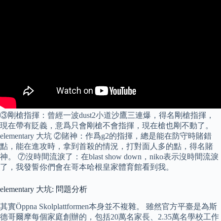
③剛槍指揮：曾經一波dust2小道沙鷹三連爆，得名剛槍指揮，
現在帶有貶義，意爲只會剛槍不會指揮，現在槍也剛不動了。
elementary 大坑 ②賭神：作爲g2的指揮，總是能在防守時賭錯
點，能在進攻時，拿到首殺的情況，打對面人多的點，得名賭
神。 ⑦沒時間流淚了：在blast show down，niko表示沒時間流淚
了，我發誓你們會在哥本哈根皇家體育館看到我。
elementary 大坑: 問題分析
其實Öppna Skolplattformen本身並不複雜。 雖然官方平臺是為斯
德哥爾摩每個家庭創辦的，包括20萬名家長、2.35萬名學校工作