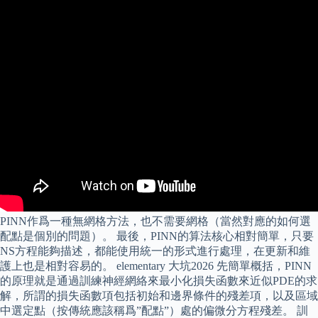
PINN作爲一種無網格方法，也不需要網格（當然對應的如何選
配點是個別的問題）。 最後，PINN的算法核心相對簡單，只要
NS方程能夠描述，都能使用統一的形式進行處理，在更新和維
護上也是相對容易的。 elementary 大坑2026 先簡單概括，PINN
的原理就是通過訓練神經網絡來最小化損失函數來近似PDE的求
解，所謂的損失函數項包括初始和邊界條件的殘差項，以及區域
中選定點（按傳統應該稱爲”配點”）處的偏微分方程殘差。 訓