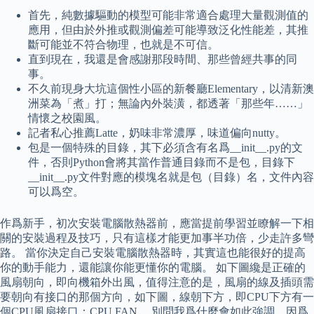
首先，純數據驅動的模型可能非常適合處理大量觀測值的
應用，但由於外推或觀測偏差可能導致泛化性能差，其推
斷可能並不符合物理，也就是不可信。
直到現在，我還是會感謝那段時間、那些曾經共事的同
事。
不久前現身大坑這個性小區的新餐廳Elementary，以清新澳
洲菜為「煮」打；無論內外裝潢，都透著「那些年……」
情懷之校園風。
記者私心推薦Latte，奶味非常濃厚，味道偏向nutty。
包是一個特殊的目錄，其下必須含有名爲__init__.py的文
件，否則Python會將其當作普通目錄而不是包，目錄下
__init__.py文件對應的模塊名就是包（目錄）名，文件內容
可以爲空。
作爲新手，初次安裝電腦散熱器前，應當提前學習並瞭解一下相
關的安裝過程及技巧，只有這樣才能更加事半功倍，少走許多彎
路。 當你決定自己安裝電腦散熱器時，其實這也能很好的提高
你的動手能力，還能讓你能更懂你的電腦。 如下圖纔是正確的
風扇朝向，即向機箱外出風，值得注意的是，風扇的線及插頭需
要朝向有接口的那個方向，如下圖，線朝下方，即CPU下方有一
個CPU風扇接口：CPU FAN。 別問我爲什麼會如此強調，因爲