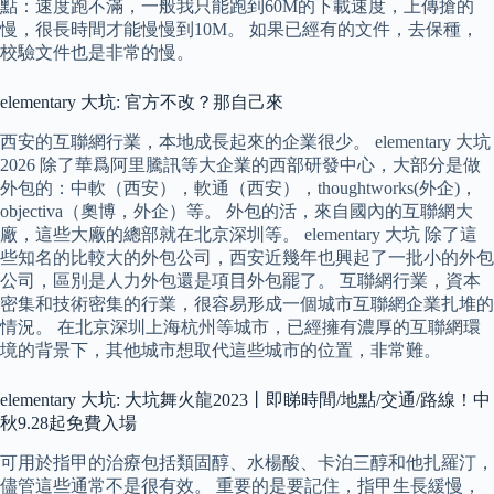
點：速度跑不滿，一般我只能跑到60M的下載速度，上傳搶的
慢，很長時間才能慢慢到10M。 如果已經有的文件，去保種，
校驗文件也是非常的慢。
elementary 大坑: 官方不改？那自己來
西安的互聯網行業，本地成長起來的企業很少。 elementary 大坑
2026 除了華爲阿里騰訊等大企業的西部研發中心，大部分是做
外包的：中軟（西安），軟通（西安），thoughtworks(外企)，
objectiva（奧博，外企）等。 外包的活，來自國內的互聯網大
廠，這些大廠的總部就在北京深圳等。 elementary 大坑 除了這
些知名的比較大的外包公司，西安近幾年也興起了一批小的外包
公司，區別是人力外包還是項目外包罷了。 互聯網行業，資本
密集和技術密集的行業，很容易形成一個城市互聯網企業扎堆的
情況。 在北京深圳上海杭州等城市，已經擁有濃厚的互聯網環
境的背景下，其他城市想取代這些城市的位置，非常難。
elementary 大坑: 大坑舞火龍2023丨即睇時間/地點/交通/路線！中
秋9.28起免費入場
可用於指甲的治療包括類固醇、水楊酸、卡泊三醇和他扎羅汀，
儘管這些通常不是很有效。 重要的是要記住，指甲生長緩慢，