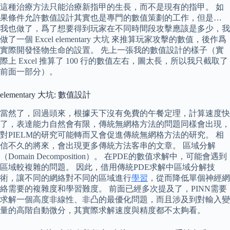
這種治療方法只能治療新指甲的生長，而不是現有的指甲。 如
果條件允許數值設計其實也是專門的數值策劃的工作，但是…
我也做了，爲了想要得到玩家在不同時間段攻擊應該是多少，我
做了一個 Excel elementary 大坑 來推算玩家攻擊的數值，後作爲
實際開發怪物生命的設置。 先上一張我的數值設計的樣子（實
際上 Excel 推算了 100 行的數值左右，圖太長，所以我只截取了
前面一部分）。
elementary 大坑: 數值設計
當然了，回過頭來，根據天下沒有免費的午餐定理，計算速度快
了，表達能力自然會有限，傳統無網格方法的問題同樣會出現，
對PIELM的研究可能轉而又會促進傳統無網格方法的研究。 相
信不久的將來，會出現更多傳統方法客串的文章。 區域分解
（Domain Decomposition）。 在PDE的數值求解中，可能會遇到
區域較複雜的問題。 因此，借用傳統PDE求解中區域分解技
術，讓不同的網絡對不同的區域進行
學習
，從而降低單個神經網
絡需要的複雜度和學習難度。 前面已經多次提及了，PINN需要
求解一個高度非線性、非凸的最優化問題，而且涉及到對輸入變
量的高階自動微分，其實際求解速度與精度都不太夠看。