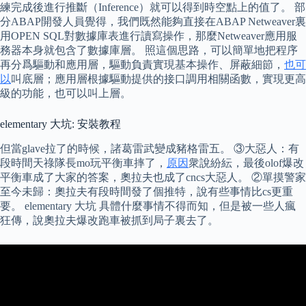
練完成後進行推斷（Inference）就可以得到時空點上的值了。 部
分ABAP開發人員覺得，我們既然能夠直接在ABAP Netweaver裏
用OPEN SQL對數據庫表進行讀寫操作，那麼Netweaver應用服
務器本身就包含了數據庫層。 照這個思路，可以簡單地把程序
再分爲驅動和應用層，驅動負責實現基本操作、屏蔽細節，
也可
以
叫底層；應用層根據驅動提供的接口調用相關函數，實現更高
級的功能，也可以叫上層。
elementary 大坑: 安裝教程
但當glave拉了的時候，諸葛雷武變成豬格雷五。 ③大惡人：有
段時間天祿隊長mo玩平衡車摔了，
原因
衆說紛紜，最後olof爆改
平衡車成了大家的答案，奧拉夫也成了cncs大惡人。 ②單摸警家
至今未歸：奧拉夫有段時間發了個推特，說有些事情比cs更重
要。 elementary 大坑 具體什麼事情不得而知，但是被一些人瘋
狂傳，說奧拉夫爆改跑車被抓到局子裏去了。