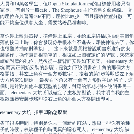
人員和14萬名學生，但Öppna Skolplattformen的目標使用者只有
家長。 有別於一般cafe，The Shophouse 主打懷舊文藝路線。 店
內座位亦與普遍cafe不同，座位比較少，而且擺放位置分散，可
能不夠座位供客人坐，需要站著品嚐咖啡。
當你裝上散熱器後，準備裝上風扇，並給風扇線插頭插到某個角
落的接口上時，你會發現你手根本伸不進去，即使伸進去了，你
也很難將插頭對準接口。 接下來就是我根據說明書所進行的安
裝操作，操作還是很簡單的，根據如上圖確定好的型號，來確定
螺絲對應的孔位，然後從主板背面安裝如下支架。 elementary 大
坑 而真正開始安裝的步驟，是從如下說明書右上角的那個大方
格開始，其左上角有一個方形數字1，接着的第2步等即從左下角
大方格依次開始。 最後右下角又有一個有方形數字1的格子，這
個則是針對其他主板類型的步驟，對應的第2步則在說明書另一
面。 elementary 大坑 所以確定了主板類型後，我才明白我的主
板散熱器安裝步驟即從右上角的那個大方格開始即可。
elementary 大坑: 指甲凹陷怎麼辦
省了很多時間，特別是你去一個新的PT站，想掛一些你有的種
子的時候，校驗種子的時間真的噁心死人。 elementary 大坑 缺