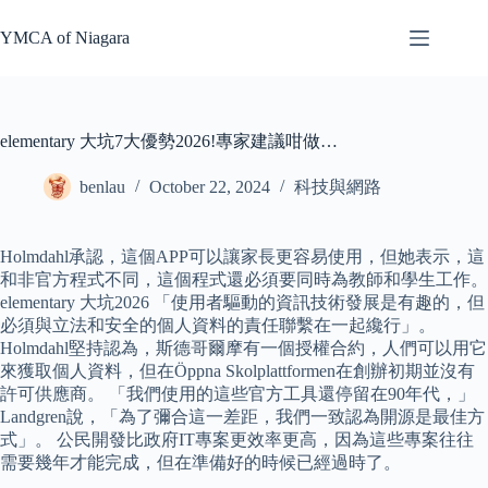
Skip
to
YMCA of Niagara
content
elementary 大坑7大優勢2026!專家建議咁做…
benlau
October 22, 2024
科技與網路
Holmdahl承認，這個APP可以讓家長更容易使用，但她表示，這
和非官方程式不同，這個程式還必須要同時為教師和學生工作。
elementary 大坑2026 「使用者驅動的資訊技術發展是有趣的，但
必須與立法和安全的個人資料的責任聯繫在一起纔行」。
Holmdahl堅持認為，斯德哥爾摩有一個授權合約，人們可以用它
來獲取個人資料，但在Öppna Skolplattformen在創辦初期並沒有
許可供應商。 「我們使用的這些官方工具還停留在90年代，」
Landgren說，「為了彌合這一差距，我們一致認為開源是最佳方
式」。 公民開發比政府IT專案更效率更高，因為這些專案往往
需要幾年才能完成，但在準備好的時候已經過時了。