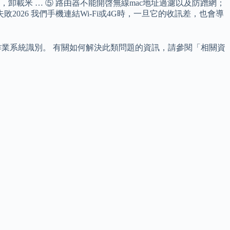
，卸載米 … ⑤ 路由器不能開啓無線mac地址過濾以及防蹭網；
26 我們手機連結Wi-Fi或4G時，一旦它的收訊差，也會導
的作業系統識別。 有關如何解決此類問題的資訊，請參閱「相關資