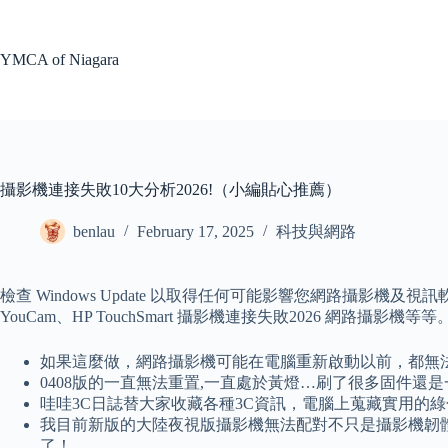
Skip
to
content
YMCA of Niagara
攝影機連接失敗10大分析2026!（小編貼心推薦）
benlau
February 17, 2025
科技與網路
檢查 Windows Update 以取得任何可能影響您網路攝影機及視訊
YouCam、HP TouchSmart 攝影機連接失敗2026 網路
如果這麼做，網路攝影機可能在電腦重新啟動以前，都無
0408版的一直無法重置,一直處於黃燈…刷了很多固件還是
哇哇3C日誌替大家收藏各種3C資訊，電腦上蒐藏實用的
我目前新版的大陸夜視版攝影機無法配對不只是攝影機韌體
了！