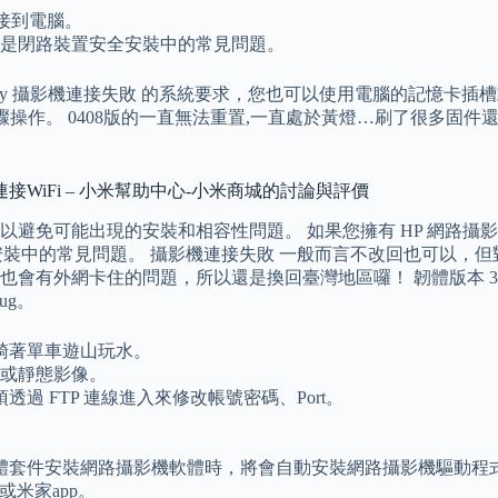
法連接到電腦。
Fi是閉路裝置安全安裝中的常見問題。
ility 攝影機連接失敗 的系統要求，您也可以使用電腦的記憶卡插
步驟操作。 0408版的一直無法重置,一直處於黃燈…刷了很多固
WiFi – 小米幫助中心-小米商城的討論與評價
避免可能出現的安裝和相容性問題。 如果您擁有 HP 網路攝
全安裝中的常見問題。 攝影機連接失敗 一般而言不改回也可以
有外網卡住的問題，所以還是換回臺灣地區囉！ 韌體版本 3.4.
ug。
騎著單車遊山玩水。
或靜態影像。
 FTP 連線進入來修改帳號密碼、Port。
體套件安裝網路攝影機軟體時，將會自動安裝網路攝影機驅動程
米家app。