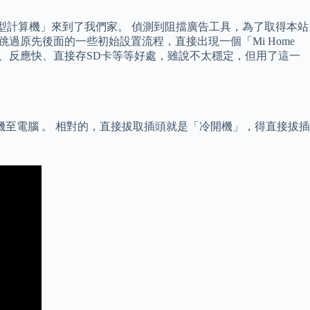
 12位數工程型計算機」來到了我們家。 偵測到阻擋廣告工具，為了取得本站
跳過原先後面的一些初始設置流程，直接出現一個「Mi Home
外防水、反應快、直接存SD卡等等好處，雖說不太穩定，但用了這一
相機至電腦 。 相對的，直接拔取插頭就是「冷開機」，得直接拔插