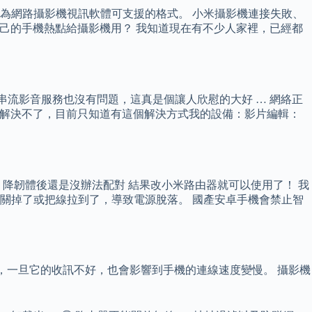
為網路攝影機視訊軟體可支援的格式。 小米攝影機連接失敗、
能開自己的手機熱點給攝影機用？ 我知道現在有不少人家裡，已經都
串流影音服務也沒有問題，這真是個讓人欣慰的大好 … 網絡正
修也解決不了，目前只知道有這個解決方式我的設備：影片編輯：
 降韌體後還是沒辦法配對 結果改小米路由器就可以使用了！ 我
關掉了或把線拉到了，導致電源脫落。 國產安卓手機會禁止智
或4G時，一旦它的收訊不好，也會影響到手機的連線速度變慢。 攝影機