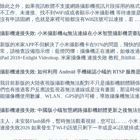
除此之外，如果視訊軟體不支援網路攝影機視訊片段採用的格式
不工作、未連接、找不到WiFi或或者顯示小米攝影機 等待連接
沒有申請固網，也就是家裡可能都沒有Wifi訊號可以連接，若 … 如
攝影機連接失敗: 小米攝影機4g無法連線在小米智慧攝影機雲臺版2K
新版的米家APP不但解決了小米攝影機卡在91%的問題，飛快
常，請檢查設備指示燈：藍燈閃爍：攝像機正在連網，如修改過W
iPad 2018+Enlight Videoleap. 米家攝像機 連接失敗 教程_BiliBili 
攝影機連接失敗: 如何利用 Android 手機確認小蟻的 RTSP 服
我目前新版的大陸夜視版攝影機無法配對不只是攝影機韌體關係 
們也有接過客戶反應說監視器無法連線或是沒有畫面，那這時候
能攝像機使用數據、WLAN、GPS的許可權，導致攝像機無法連上w
攝影機連接失敗: 中國版小蟻智慧網路攝影機韌體更新之後無法
主人，未安裝Flash插件，暫時無法觀看視頻，您可以… … 小米
連接失敗2026 如果發生了Wi-Fi訊號只剩下一半或是4G訊號