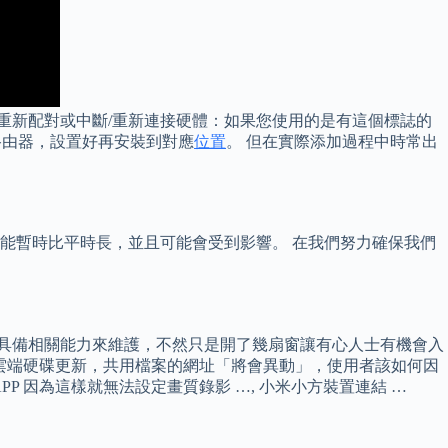
重新配對或中斷/重新連接硬體：如果您使用的是有這個標誌的
無線路由器，設置好再安裝到對應
位置
。 但在實際添加過程中時常出
t的等待時間可能暫時比平時長，並且可能會受到影響。 在我們努力確保我們
己是否具備相關能力來維護，不然只是開了幾扇窗讓有心人士有機會入
e雲端硬碟更新，共用檔案的網址「將會異動」，使用者該如何因
P 因為這樣就無法設定畫質錄影 …, 小米小方裝置連結 …