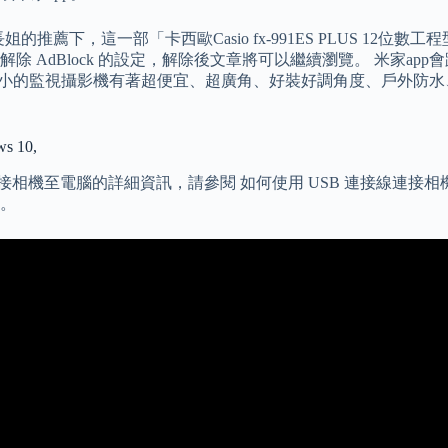
機在學長姐的推薦下，這一部「卡西歐Casio fx-991ES PLUS
AdBlock 的設定，解除後文章將可以繼續瀏覽。 米家app會
可。 這顆小小的監視攝影機有著超便宜、超廣角、好裝好調角度、戶
 10,
連接相機至電腦的詳細資訊，請參閱 如何使用 USB 連接線連接
。