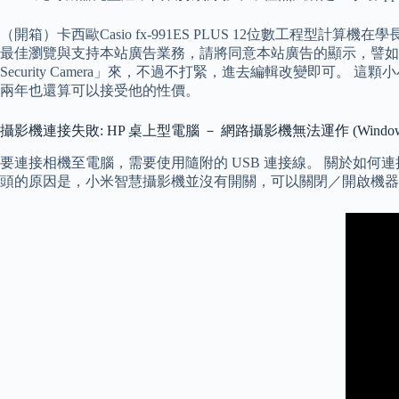
（開箱）卡西歐Casio fx-991ES PLUS 12位數工程型計算
最佳瀏覽與支持本站廣告業務，請將同意本站廣告的顯示，譬如解除 
Security Camera」來，不過不打緊，進去編輯改變即
兩年也還算可以接受他的性價。
攝影機連接失敗: HP 桌上型電腦 － 網路攝影機無法運作 (Windows
要連接相機至電腦，需要使用隨附的 USB 連接線。 關於如何
頭的原因是，小米智慧攝影機並沒有開關，可以關閉／開啟機器