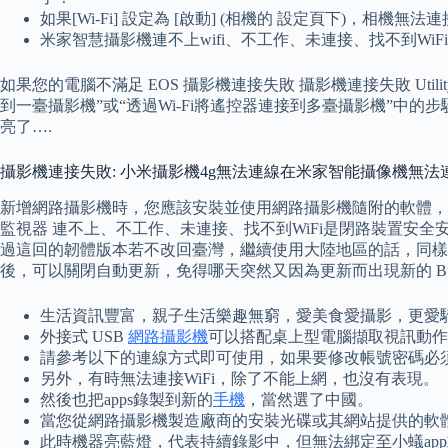
如果[Wi-Fi] 設定為 [啟動] (相機的 設定頁下)，相機無
米家智慧攝影機連不上wifi、不工作、未連接、找不到Wi
如果您的電腦不滿足 EOS 攝影機連接失敗 攝影機連接失敗 Ut
到一臺攝影機”或“透過Wi-Fi將遙控器連接到多臺攝影機”中的
亮了….
攝影機連接失敗: 小米攝影機4g無法連線在米家智能攝像機無法連接
新增網路攝影機時，您應該安裝並使用網路攝影機隨附的軟體，以
監視器 連不上、不工作、未連接、找不到WiFi是閉路裝置安
過這回的韌體版本若不改回臺灣，繼續使用大陸地區的話，同樣也會
後，可以關閉自動更新，免得哪天突然又因為更新而出現新的 B
生活資訊豐富，親子生活樂趣無窮，愛美食愛攝影，更愛
外接式 USB
網路攝影機
可以搭配桌上型電腦擷取視訊動作
請參考以下的連線方式即可使用，如果要修改帳號密碼必須透過
另外，有時無法連接WiFi，除了不能上網，也沒有表現。
然後也把apps錄製到新的
手機
，當然選了中國。
當您從網路攝影機製造廠商的安裝光碟或其網站提供的軟
此時機器亮藍燈，代表持續錄影中，但無法綁定至小蟻app或