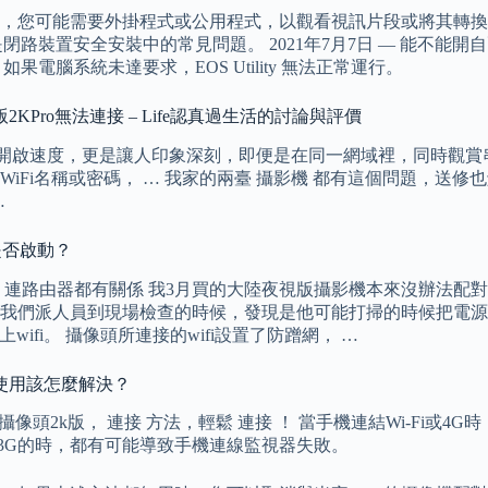
，您可能需要外掛程式或公用程式，以觀看視訊片段或將其轉換
是閉路裝置安全安裝中的常見問題。 2021年7月7日 — 能不
果電腦系統未達要求，EOS Utility 無法正常運行。
Pro無法連接 – Life認真過生活的討論與評價
的開啟速度，更是讓人印象深刻，即便是在同一網域裡，同時觀賞
iFi名稱或密碼， … 我家的兩臺 攝影機 都有這個問題，送
…
務是否啟動？
連路由器都有關係 我3月買的大陸夜視版攝影機本來沒辦法配對
我們派人員到現場檢查的時候，發現是他可能打掃的時候把電源
ifi。 攝像頭所連接的wifi設置了防蹭網， …
使用該怎麼解決？
 攝像頭2k版， 連接 方法，輕鬆 連接 ！ 當手機連結Wi-Fi
掉成3G的時，都有可能導致手機連線監視器失敗。