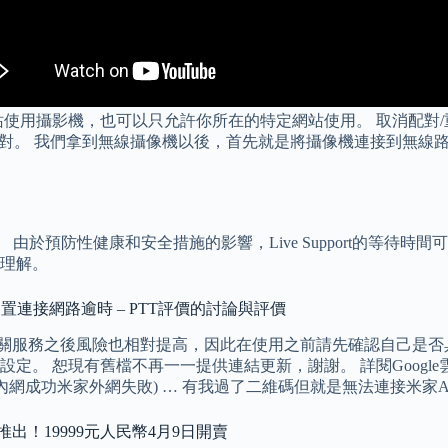
使用攝影機，也可以只允許你所在的特定網站使用。 取消配對/
g 接收器的配對。 我們拿到無線攝像機以後，首先就是將攝像機連接到
) 設為靜音。 由於預防性健康和安全措施的影響，Live Suppor
理解。
置連接網路逾時 – PTT評價的討論與評價
啟。 啟用相關服務之後風險也相對提高，因此在使用之前請先確認自
定。 恕現有舊檔不再一一提供連結更新，謝謝。 詳閱Googl
網成功米家外網失敗) … 有我過了二維碼但就是無法連接米家AP
式推出！19999元人民幣4月9日開賣