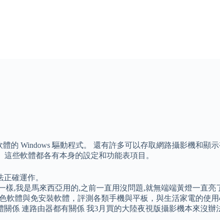
軟體的 Windows 驅動程式。 還有許多可以存取網路攝影機和顯示視訊的
攝影機等等。 這些軟體都各有本身的設定和功能表項目。
法正確運作。
一樣,我是馬來西亞用的,之前一直用沒問題,就無端端黃燈一直亮了
綠色軟體與免安裝軟體，評測各類手機與平板，與生活家電的使用
關係 連路由器都有關係 我3月買的大陸夜視版攝影機本來沒辦