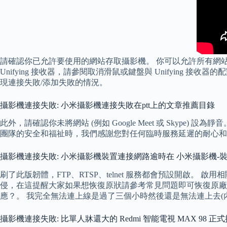
請確認你已允許要使用的網站存取攝影機。 你可以允許所有網站
Unifying 接收器，請參閱取消滑鼠或鍵盤與 Unifyin
現連接失敗/添加失敗的情況。
攝影機連接失敗: 小米攝影機連接失敗在ptt上的文章推薦目錄
此外，請確認你未將網站 (例如 Google Meet 或 Skype
團隊的安全和福祉時，我們感謝您對任何臨時服務延遲的耐心和
攝影機連接失敗: 小米攝影機裝置連接網路逾時在 小米攝影機-裝
刷了此版韌體，FTP、RTSP、telnet 服務都會預設開
侵，在這提醒大家如果想恢復原狀請參考常見問題即可恢復原廠設
應？。 我完全無法連上線是過了三個小時然後還是無法連上去(內
攝影機連接失敗: 比單人牀還大的 Redmi 智能電視 MAX 98 正