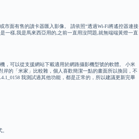
槽或市面有售的讀卡器匯入影像。 請依照“透過Wi-Fi將遙控器連接
件還是一樣,我是馬來西亞用的,之前一直用沒問題,就無端端黃燈一直
影機，可以從支援網站下載適用於網路攝影機型號的軟體。 小米
，但對岸的「米家」比較雜，個人喜歡簡潔一點的畫面所以換回，不
1_0158 我測試過其他功能，都是正常的，所以建議更新完畢
式。