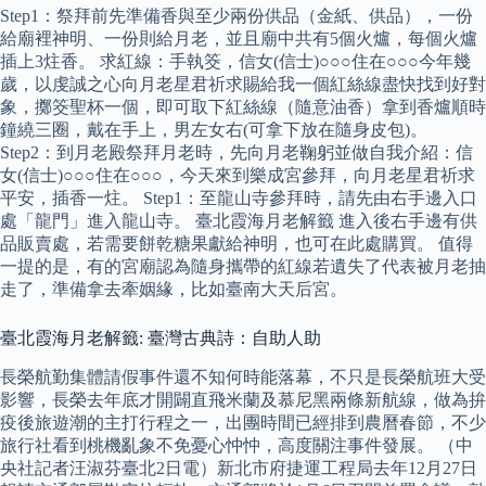
Step1：祭拜前先準備香與至少兩份供品（金紙、供品），一份
給廟裡神明、一份則給月老，並且廟中共有5個火爐，每個火爐
插上3炷香。 求紅線：手執筊，信女(信士)○○○住在○○○今年幾
歲，以虔誠之心向月老星君祈求賜給我一個紅絲線盡快找到好對
象，擲筊聖杯一個，即可取下紅絲線（隨意油香）拿到香爐順時
鐘繞三圈，戴在手上，男左女右(可拿下放在隨身皮包)。
Step2：到月老殿祭拜月老時，先向月老鞠躬並做自我介紹：信
女(信士)○○○住在○○○，今天來到樂成宮參拜，向月老星君祈求
平安，插香一炷。 Step1：至龍山寺參拜時，請先由右手邊入口
處「龍門」進入龍山寺。 臺北霞海月老解籤 進入後右手邊有供
品販賣處，若需要餅乾糖果獻給神明，也可在此處購買。 值得
一提的是，有的宮廟認為隨身攜帶的紅線若遺失了代表被月老抽
走了，準備拿去牽姻緣，比如臺南大天后宮。
臺北霞海月老解籤: 臺灣古典詩：自助人助
長榮航勤集體請假事件還不知何時能落幕，不只是長榮航班大受
影響，長榮去年底才開闢直飛米蘭及慕尼黑兩條新航線，做為拚
疫後旅遊潮的主打行程之一，出團時間已經排到農曆春節，不少
旅行社看到桃機亂象不免憂心忡忡，高度關注事件發展。 （中
央社記者汪淑芬臺北2日電）新北市府捷運工程局去年12月27日