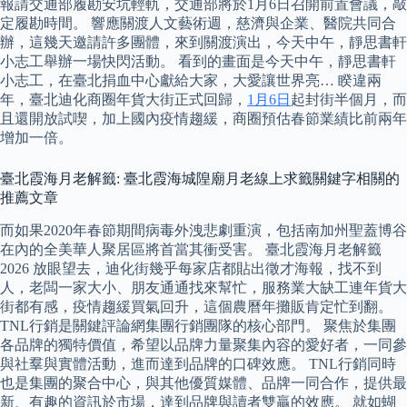
報請交通部履勘安坑輕軌，交通部將於1月6日召開前置會議，敲
定履勘時間。 響應關渡人文藝術週，慈濟與企業、醫院共同合
辦，這幾天邀請許多團體，來到關渡演出，今天中午，靜思書軒
小志工舉辦一場快閃活動。 看到的畫面是今天中午，靜思書軒
小志工，在臺北捐血中心獻給大家，大愛讓世界亮… 睽違兩
年，臺北迪化商圈年貨大街正式回歸，
1月6日
起封街半個月，而
且還開放試喫，加上國內疫情趨緩，商圈預估春節業績比前兩年
增加一倍。
臺北霞海月老解籤: 臺北霞海城隍廟月老線上求籤關鍵字相關的
推薦文章
而如果2020年春節期間病毒外洩悲劇重演，包括南加州聖蓋博谷
在內的全美華人聚居區將首當其衝受害。 臺北霞海月老解籤
2026 放眼望去，迪化街幾乎每家店都貼出徵才海報，找不到
人，老闆一家大小、朋友通通找來幫忙，服務業大缺工連年貨大
街都有感，疫情趨緩買氣回升，這個農曆年攤販肯定忙到翻。
TNL行銷是關鍵評論網集團行銷團隊的核心部門。 聚焦於集團
各品牌的獨特價值，希望以品牌力量聚集內容的愛好者，一同參
與社羣與實體活動，進而達到品牌的口碑效應。 TNL行銷同時
也是集團的聚合中心，與其他優質媒體、品牌一同合作，提供最
新、有趣的資訊於市場，達到品牌與讀者雙贏的效應。 就如蝴