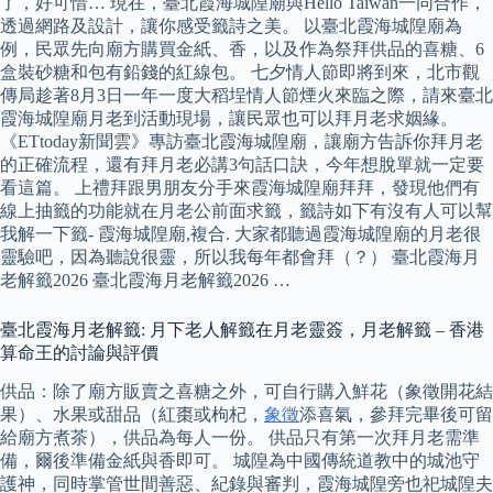
了，好可惜… 現在，臺北霞海城隍廟與Hello Taiwan一同合作，
透過網路及設計，讓你感受籤詩之美。 以臺北霞海城隍廟為
例，民眾先向廟方購買金紙、香，以及作為祭拜供品的喜糖、6
盒裝砂糖和包有鉛錢的紅線包。 七夕情人節即將到來，北市觀
傳局趁著8月3日一年一度大稻埕情人節煙火來臨之際，請來臺北
霞海城隍廟月老到活動現場，讓民眾也可以拜月老求姻緣。
《ETtoday新聞雲》專訪臺北霞海城隍廟，讓廟方告訴你拜月老
的正確流程，還有拜月老必講3句話口訣，今年想脫單就一定要
看這篇。 上禮拜跟男朋友分手來霞海城隍廟拜拜，發現他們有
線上抽籤的功能就在月老公前面求籤，籤詩如下有沒有人可以幫
我解一下籤- 霞海城隍廟,複合. 大家都聽過霞海城隍廟的月老很
靈驗吧，因為聽說很靈，所以我每年都會拜（？） 臺北霞海月
老解籤2026 臺北霞海月老解籤2026 …
臺北霞海月老解籤: 月下老人解籤在月老靈簽，月老解籤 – 香港
算命王的討論與評價
供品：除了廟方販賣之喜糖之外，可自行購入鮮花（象徵開花結
果）、水果或甜品（紅棗或枸杞，
象徵
添喜氣，參拜完畢後可留
給廟方煮茶），供品為每人一份。 供品只有第一次拜月老需準
備，爾後準備金紙與香即可。 城隍為中國傳統道教中的城池守
護神，同時掌管世間善惡、紀錄與審判，霞海城隍旁也祀城隍夫