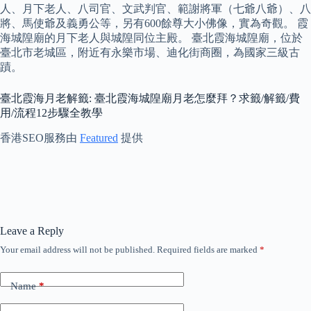
人、月下老人、八司官、文武判官、範謝將軍（七爺八爺）、八
將、馬使爺及義勇公等，另有600餘尊大小佛像，實為奇觀。 霞
海城隍廟的月下老人與城隍同位主殿。 臺北霞海城隍廟，位於
臺北市老城區，附近有永樂市場、迪化街商圈，為國家三級古
蹟。
臺北霞海月老解籤: 臺北霞海城隍廟月老怎麼拜？求籤/解籤/費
用/流程12步驟全教學
香港SEO服務由
Featured
提供
Leave a Reply
Your email address will not be published.
Required fields are marked
*
Name
*