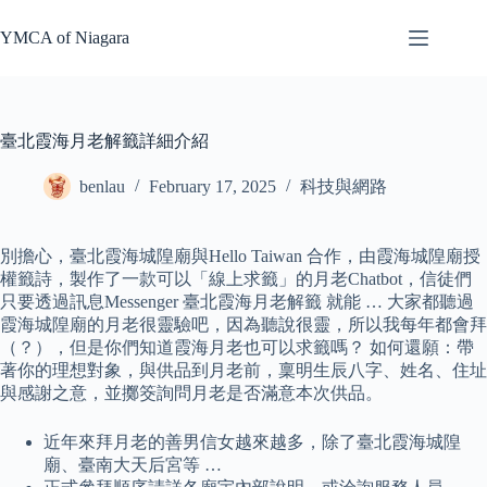
Skip
to
YMCA of Niagara
content
臺北霞海月老解籤詳細介紹
benlau
February 17, 2025
科技與網路
別擔心，臺北霞海城隍廟與Hello Taiwan 合作，由霞海城隍廟授
權籤詩，製作了一款可以「線上求籤」的月老Chatbot，信徒們
只要透過訊息Messenger 臺北霞海月老解籤 就能 … 大家都聽過
霞海城隍廟的月老很靈驗吧，因為聽說很靈，所以我每年都會拜
（？），但是你們知道霞海月老也可以求籤嗎？ 如何還願：帶
著你的理想對象，與供品到月老前，稟明生辰八字、姓名、住址
與感謝之意，並擲筊詢問月老是否滿意本次供品。
近年來拜月老的善男信女越來越多，除了臺北霞海城隍
廟、臺南大天后宮等 …