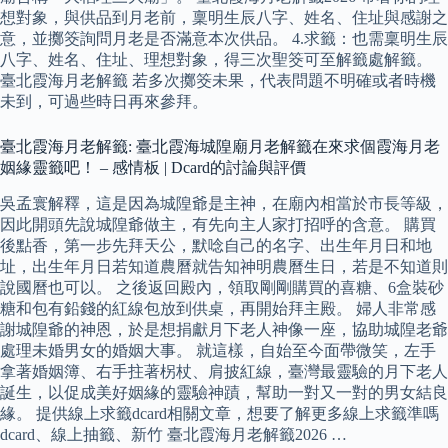
想對象，與供品到月老前，稟明生辰八字、姓名、住址與感謝之
意，並擲筊詢問月老是否滿意本次供品。 4.求籤：也需稟明生辰
八字、姓名、住址、理想對象，得三次聖筊可至解籤處解籤。
臺北霞海月老解籤 若多次擲筊未果，代表問題不明確或者時機
未到，可過些時日再來參拜。
臺北霞海月老解籤: 臺北霞海城隍廟月老解籤在來求個霞海月老
姻緣靈籤吧！ – 感情板 | Dcard的討論與評價
吳孟寰解釋，這是因為城隍爺是主神，在廟內相當於市長等級，
因此開頭先說城隍爺做主，有先向主人家打招呼的含意。 購買
後點香，第一步先拜天公，默唸自己的名字、出生年月日和地
址，出生年月日若知道農曆就告知神明農曆生日，若是不知道則
說國曆也可以。 之後返回殿內，領取剛剛購買的喜糖、6盒裝砂
糖和包有鉛錢的紅線包放到供桌，再開始拜主殿。 婦人非常感
謝城隍爺的神恩，於是想捐獻月下老人神像一座，協助城隍老爺
處理未婚男女的婚姻大事。 就這樣，自始至今面帶微笑，左手
拿著婚姻簿、右手拄著柺杖、肩披紅線，臺灣最靈驗的月下老人
誕生，以促成美好姻緣的靈驗神蹟，幫助一對又一對的男女結良
緣。 提供線上求籤dcard相關文章，想要了解更多線上求籤準嗎
dcard、線上抽籤、新竹 臺北霞海月老解籤2026 …