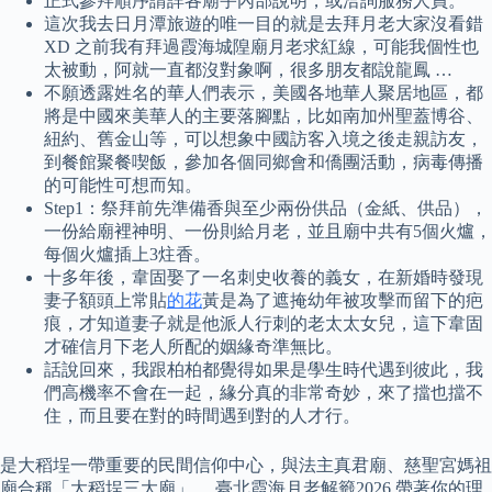
正式參拜順序請詳各廟宇內部說明，或洽詢服務人員。
這次我去日月潭旅遊的唯一目的就是去拜月老大家沒看錯
XD 之前我有拜過霞海城隍廟月老求紅線，可能我個性也
太被動，阿就一直都沒對象啊，很多朋友都說龍鳳 …
不願透露姓名的華人們表示，美國各地華人聚居地區，都
將是中國來美華人的主要落腳點，比如南加州聖蓋博谷、
紐約、舊金山等，可以想象中國訪客入境之後走親訪友，
到餐館聚餐喫飯，參加各個同鄉會和僑團活動，病毒傳播
的可能性可想而知。
Step1：祭拜前先準備香與至少兩份供品（金紙、供品），
一份給廟裡神明、一份則給月老，並且廟中共有5個火爐，
每個火爐插上3炷香。
十多年後，韋固娶了一名刺史收養的義女，在新婚時發現
妻子額頭上常貼
的花
黃是為了遮掩幼年被攻擊而留下的疤
痕，才知道妻子就是他派人行刺的老太太女兒，這下韋固
才確信月下老人所配的姻緣奇準無比。
話說回來，我跟柏柏都覺得如果是學生時代遇到彼此，我
們高機率不會在一起，緣分真的非常奇妙，來了擋也擋不
住，而且要在對的時間遇到對的人才行。
是大稻埕一帶重要的民間信仰中心，與法主真君廟、慈聖宮媽祖
廟合稱「大稻埕三大廟」。 臺北霞海月老解籤2026 帶著你的理