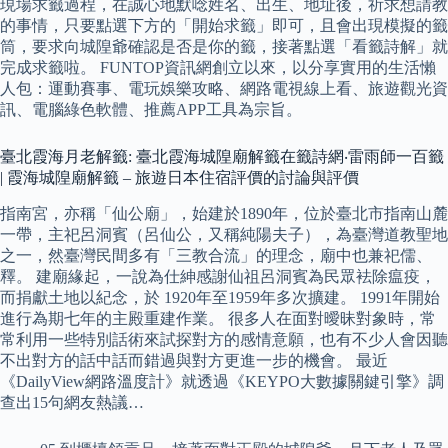
現場求籤過程，在誠心地默唸姓名、出生、地址後，祈求想請教
的事情，只要點選下方的「開始求籤」即可，且會出現模擬的籤
筒，要求向城隍爺確認是否是你的籤，接著點選「看籤詩解」就
完成求籤啦。 FUNTOP資訊網創立以來，以分享實用的生活懶
人包：運動賽事、電玩娛樂攻略、網路電視線上看、旅遊觀光資
訊、電腦綠色軟體、推薦APP工具為宗旨。
臺北霞海月老解籤: 臺北霞海城隍廟解籤在籤詩網‧雷雨師一百籤
| 霞海城隍廟解籤 – 旅遊日本住宿評價的討論與評價
指南宮，亦稱「仙公廟」，始建於1890年，位於臺北市指南山麓
一帶，主祀呂洞賓（呂仙公，又稱純陽夫子），為臺灣道教聖地
之一，然臺灣民間多有「三教合流」的理念，廟中也兼祀儒、
釋。 建廟緣起，一說為仕紳感謝仙祖呂洞賓為民眾袪除瘟疫，
而捐獻土地以紀念，於 1920年至1959年多次擴建。 1991年開始
進行為期七年的主殿重建作業。 很多人在面對曖昧對象時，常
常利用一些特別話術來試探對方的感情意願，也有不少人會因聽
不出對方的話中話而錯過與對方更進一步的機會。 最近
《DailyView網路溫度計》就透過《KEYPO大數據關鍵引擎》調
查出15句網友熱議…