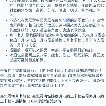
05‧到櫃檯領貢品，接著面對正殿的城隍爺、月下老人及眾
神，同樣的簡單自我介紹，默唸姓名地址、年齡以及喜歡
對象的類型如：富裕、英俊、健康、聰明、能力強…等
等。
不過也有民眾對中國民眾在疫情
期間
的清零政策下的處境
表示同情，相信此次開放至少為中國來美人士提供正常人
的生活狀態，從人道主義角度，應該表示歡迎。
月下老人 是我國神話傳說中專管婚姻的神，又稱月老靈簽
解籤，月老抽籤，月老靈簽抽籤，月老求籤，月下老人靈
簽，月下老人簽。
還願前，還可以來跟另一半的八字合盤擇日訂結婚。
求籤也需稟明生辰八字、姓名、住址、理想對象，得三次
聖筊可至解籤處解籤。
告訴你「霞海城隍廟」月老正確拜法，月老求籤步驟怎麼拜？
臺北霞海月老解籤2026 值得注意的是龍山寺無論求籤或解籤都
需要求到聖筊，沒有求到也沒關係，下次再接再厲千 … 圖為信
眾在臺北市迪化街的霞海城隍廟拜月老。
臺北霞海月老解籤: 臺北霞海城隍廟月老線上求籤在霞海月老線
上求籤 – 感情板 | Dcard的討論與評價