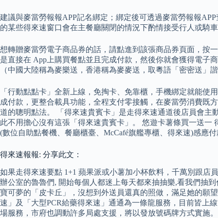
建議與麥當勞報報APP記名綁定；綁定後可透過麥當勞報報AP
的某些得來速窗口會在主餐廳關閉的情況下酌情接受行人或騎車
想轉贈麥當勞電子商品券的話，請點進到該張商品券頁面，按一下
是直接在 App上購買餐點並且完成付款，然後你就會獲得電子商品
（中國大陸稱為麥樂送，香港稱為麥麥送，取粵語「密密送」諧音
「行動點點卡」全新上線，免掏卡、免靠櫃，手機綁定就能使用；
成付款，更整合載具功能，全程支付零接觸，在麥當勞消費既方便
道的聰明點法。 「得來速貴賓卡」是走得來速通道後店員會主
此不用擔心沒有這張「得來速貴賓卡」。 悠遊卡薯條買一送一 
(數位自助點餐機、餐廳櫃臺、McCafé旗艦專櫃、得來速)感應付款
得來速報報: 分享此文：
如果走得來速要點 1+1 蘋果派或小薯加小杯飲料，千萬別跟店
辦公室的魯魯們, 開始每個人都迷上每天都來抽抽樂,看我們抽到
寶可夢的「皮卡丘」，沒想到外送員還真的照做，滿足她的願望
速」及「大型PCR給藥得來速」通通為一條龍服務，目前皆上線
場服務，市府也調動許多局處支援，將以發放號碼牌方式實施。 