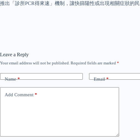
推出「診所PCR得來速」機制，讓快篩陽性或出現相關症狀的
Leave a Reply
Your email address will not be published.
Required fields are marked
*
Name
*
Email
*
Add Comment
*