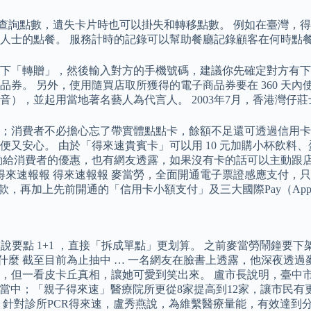
P查詢點數，遺失卡片時也可以掛失和轉移點數。 例如在臺灣，
人士的點餐。 服務計時的記錄可以幫助餐廳記錄顧客在何時點
「轉贈」，然後輸入對方的手機號碼，建議你先確定對方有下載麥
券。 另外，使用隨買店取所獲得的電子商品券要在 360 天內使
），並起用當地著名藝人為代言人。 2003年7月，香港灣仔莊
消費者不必擔心忘了帶實體點點卡，餘額不足還可透過信用卡線上
又安心。 由於「得來速貴賓卡」可以用 10 元加購小杯飲料
動給消費者的優惠，也有網友透露，如果沒有卡的話可以主動跟
得來速報報 得來速報報 麥當勞，全面開通電子票證感應支付，
，再加上先前開通的「信用卡小額支付」及三大國際Pay（Apple 
員說要點 1+1 ，直接「拆成單點」更划算。 之前麥當勞鬧鐘要
什麼 截至目前為止抽中 … 一名網友在臉書上透露，他深夜透過
，但一看皮卡丘真相，讓她可愛到笑出來。 盧市長說明，臺中市
當中；「親子得來速」醫療院所更從8家提高到12家，讓市民有
針對診所PCR得來速，盧秀燕說，為維繫醫療量能，有效達到分