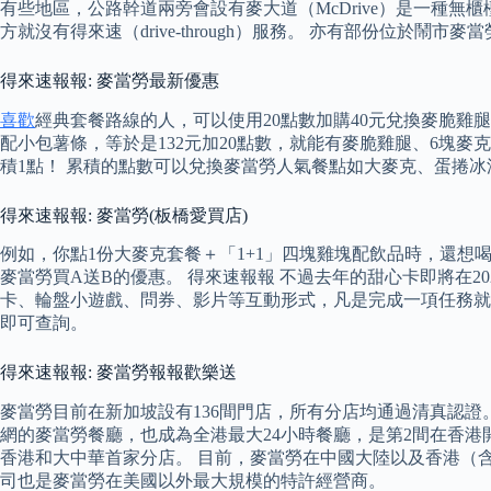
有些地區，公路幹道兩旁會設有麥大道（McDrive）是一種
方就沒有得來速（drive-through）服務。 亦有部份位於鬧市麥當勞，
得來速報報: 麥當勞最新優惠
喜歡
經典套餐路線的人，可以使用20點數加購40元兌換麥脆雞
配小包薯條，等於是132元加20點數，就能有麥脆雞腿、6塊
積1點！ 累積的點數可以兌換麥當勞人氣餐點如大麥克、蛋捲冰
得來速報報: 麥當勞(板橋愛買店)
例如，你點1份大麥克套餐＋「1+1」四塊雞塊配飲品時，還想
麥當勞買A送B的優惠。 得來速報報 不過去年的甜心卡即將在2
卡、輪盤小遊戲、問券、影片等互動形式，凡是完成一項任務就
即可查詢。
得來速報報: 麥當勞報報歡樂送
麥當勞目前在新加坡設有136間門店，所有分店均通過清真認證。 
網的麥當勞餐廳，也成為全港最大24小時餐廳，是第2間在香港開幕
香港和大中華首家分店。 目前，麥當勞在中國大陸以及香港（
司也是麥當勞在美國以外最大規模的特許經營商。