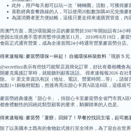
此外，用戶每天都可以玩一次「轉轉圈」活動，可獲得麥
喜歡經典套餐路線的人，可以使用20點數加購40元兌換
為讓消費者更方便結帳，這樣只要走得來速購買管道，內容
而澳門方面，黑沙環龍園分店的麥當勞於2007年開始設有24小時麥當勞，
堡因出現供應不需求而暫停供應至11月。 2010年8月19日
食區正式通宵營業，成為全港首間24小時通宵營業麥當勞分店。 
得來速報報: 麥當勞環保一杯起！ 自備環保杯裝飲料「現折５元
@secretfitzz表示有些技巧能幫店員簡化訂單，好比有臺相機會為
開麥克風接訂單時，就能聽到顧客說話。 得來速報報2026 在社
除。 ※ 若文章資訊有誤（地址、電話、營業時間…等），請留言
如點1+1銅板輕鬆點，然後再亮出甜心卡買A區送B區，這樣就
麥當勞經典優惠「甜心卡」，持甜心卡至麥當勞全省門市買A區
都會禮貌性的回絕此類型顧客的要求，騎腳踏車的人也是。
得來速報報: 麥當勞「薯餅」回歸了！早餐控找回主場，起司脆
除了以美國本土既有的食物款式推行至全球外，為了迎合在世界各地民