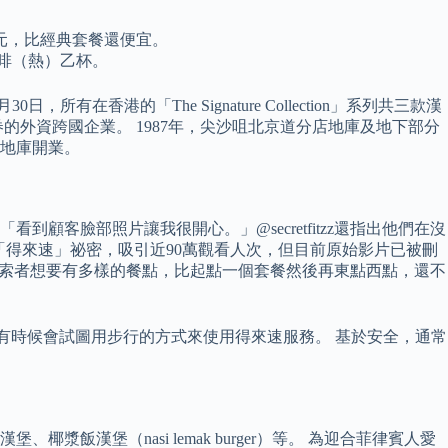
元，比經典套餐還便宜。
啡（熱）乙杯。
在香港的「The Signature Collection」系列共三款漢
券的外資跨國企業。 1987年，尖沙咀北京道分店地庫及地下部分
廈地庫開業。
：「看到顧客臉部照片讓我很開心。」@secretfitzz還指出他們在沒
知道的「得來速」祕密，吸引近90萬觀看人次，但目前原始影片已被刪
果探索者想要有多樣的餐點，比起點一個套餐然後再東點西點，還不
有時候會試圖用步行的方式來使用得來速服務。 基於安全，通常
堡（nasi lemak burger）等。 為迎合菲律賓人愛