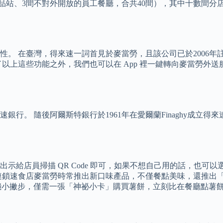
站、3間不對外開放的員工餐廳，合共40間），其中十數間分店24小時
。 在臺灣，得來速一詞首見於麥當勞，且該公司已於2006年
上這些功能之外，我們也可以在 App 裡一鍵轉向麥當勞外送服務
銀行。 隨後阿爾斯特銀行於1961年在愛爾蘭Finaghy成立
示給店員掃描 QR Code 即可，如果不想自己用的話，也可
鎖速食店麥當勞時常推出新口味產品，不僅餐點美味，還推出「點
的省錢小撇步，僅需一張「神祕小卡」購買薯餅，立刻比在餐廳點薯餅