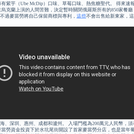
（Ube McDip）口味、草莓口味、熱焦糖聖代。 得來速報報20
克蘭上演的人間苦難，決定暫時關閉俄羅斯所有的850家餐廳，並
，不過麥當勞將自己保留商標與專利，
這些
不會出售給新東家，這
為上海、深圳、惠州、成都和瀘州。 入場門檻為200萬元人民幣
在香港麥當勞資金投資下於水坑尾街開設了首家麥當勞分店，也是當年