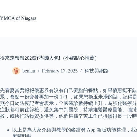
Skip
to
content
YMCA of Niagara
得來速報報2026詳盡懶人包!（小編貼心推薦）
benlau
February 17, 2025
科技與網路
先看麥當勞報報優惠券有沒有自己要點的餐點，如果優惠挺不錯
眾，會點一份套餐再加一份 1+1 ，如果想換玉米湯的話，記得是把
燕今日於防疫記者會表示，全國確診數持續上升，為強化醫療分
症狀都可前往篩檢，避免集中到醫院，持續維繫醫療量能。 盧
校，或快打站物資提供等，他們這樣辛苦工作已持續很長一段時
以上是為大家介紹與教學的麥當勞 App 新版功能整理，我
累積點數。