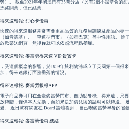
勞）。 截至2021年年初澳門有35間分店（另有2個不設堂食的甜品
馬路開業，但已結業。
得來速報報: 甜心卡優惠
快速的得來速服務常常需要更高品質的服務員訓練及產品的專一性
（如肯德基）、「車道型門市」（如星巴克）等中性用語。 除了以
啟歡樂送網頁，然後你就可以依照流程點餐囉。
得來速報報: 麥當勞得來速 VIP 貴賓卡
，受這個概念的影響，於1959年於利物浦成立了英國第一個得來速
加，得來速銀行面臨垂落的情況。
得來速報報: 麥當勞報報APP
電子商品券可用在全臺麥當勞門市、自助點餐機、得來速，只要出
放轉贈，僅供本人兌換，而如果是加價兌換的話就可以轉送。 連
愛。 近日就有網友在 Dcard 論壇提到，自己喫麥當勞早餐
得來速報報: 麥當勞優惠 總結