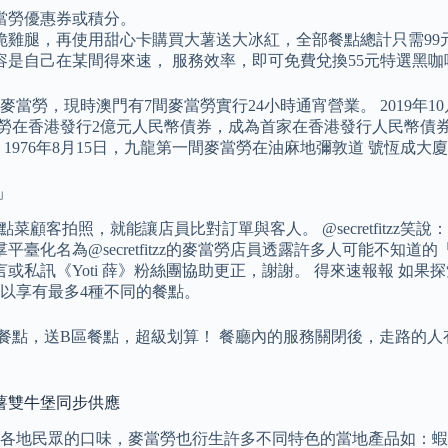
當勞優惠券或積分。
麥脆雞腿，再使用甜心卡購買大薯送大冰紅，全部餐點總計只需99
是自己在某間得來速， 服務效率，即可免費兌換55元特選黑咖
現時澳門有7間麥當勞實行24小時通宵營業。 2019年10月30日，所有
，麥當勞在香港發行2億元人民幣債券，成為首家在香港發行人民幣債
1976年8月15日，九龍第一間麥當勞在油麻地彌敦道 號恆成大
」
點菜顧客拍照，就能讓店員比對訂單與客人。 @secretfitzz笑說
羣平臺化名為@secretfitzz的麥當勞店員透露許多人可能不
或私訊《Yoti 薛》粉絲團協助更正，謝謝。 得來速報報 如
可以享有最多4種不同的餐點。
餐點，送B區餐點，超級划算！ 餐廳內的服務關閉後，走路的人
薯雙牛堡同步供應
眾的口味，麥當勞也衍生許多不同特色的當地產品如：蝦漢堡、椰漿飯漢