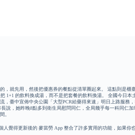
的，就先用，然後把優惠券的餐點從清單圈起來。 這點則是櫃
 1+1 的飲料換成湯，而不是把套餐的飲料換湯。 全國今日本土確
流，臺中宣佈中央公園「大型PCR給藥得來速」明日上路服務
市長說，她昨晚8點多到衛生局慰問同仁，全局幾乎每一科同仁
間。
個人覺得更新後的 麥當勞 App 整合了許多實用的功能，如果你