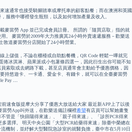
得來速通常也接受騎腳踏車或摩托車的顧客點餐；而在澳洲和英國
餐，服務中哪裡發生瓶頸，以及如何增加產量及收入。
當勞 App 並已完成會員註冊。 所謂的「隨買店取」指的就
用。 麥當勞於2009年大力推廣其24小時外賣速遞服務－歡樂送
士敦道麥當勞分店開始了24小時營業。
儲值，不論在櫃檯或自助點餐機，QR Code 輕鬆一嗶就完
、蛋捲冰淇淋、蘋果派或小包薯條四選一，因此衍生出你可能不知
店員索取或去網路下載，甚至店員通常會主動給予優惠價格，因
只要持悠遊卡、一卡通、愛金卡、有錢卡，就可以在全臺麥當勞
Pay …
下架前速食版提摩大分享了優惠大放送給大家 最近新APP上了以後
麥當勞App叫外送，在歡樂送備註欄裡
希望
有店員可以幫她畫隻
不管是「快篩陽得來速」、「親子得來速」、「診所PCR得來
更多選擇。 明天中央公園「大型PCR給藥得來速」除臺中榮總在
流機制，並紓解大型醫院急診室的就醫負擔，臺中市在5月10日