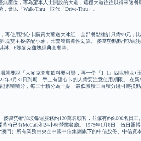
無櫃檯無座位，專為駕車人士開設的大道，這種大道往往以得來速
會以「Walk-Thru」取代「Drive-Thru」。
腿，再使用甜心卡購買大薯送大冰紅，全部餐點總計只需99元，
麥克雞塊雙主餐搭配小薯，比套餐還彈性划算。 麥當勞點點卡功能
淇淋、6塊麥克雞塊經典套餐等。
喝湯就要說「大麥克套餐飲料要可樂，再一份『1+1』四塊雞塊+
022年3月31日到期，手上有甜心卡的人需要注意使用期限。 
能累積積分，每三十積分為一點，最低累積三百積分纔可轉換點
麥當勞新加坡每週服務約120萬名顧客，並僱有約9,000名員工。
時已有McCafe和24小時營業餐廳。 1975年1月8日，伍
含澳門）所有業務由央企中國中信集團旗下的中信股份、中信資