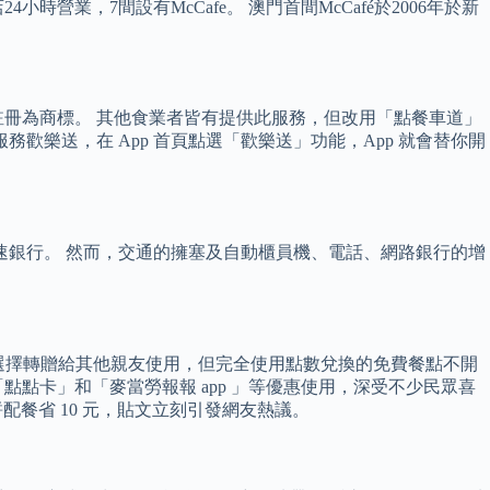
營業，7間設有McCafe。 澳門首間McCafé於2006年於新
註冊為商標。 其他食業者皆有提供此服務，但改用「點餐車道」
歡樂送，在 App 首頁點選「歡樂送」功能，App 就會替你開
得來速銀行。 然而，交通的擁塞及自動櫃員機、電話、網路銀行的增
以選擇轉贈給其他親友使用，但完全使用點數兌換的免費餐點不開
點卡」和「麥當勞報報 app 」等優惠使用，深受不少民眾喜
配餐省 10 元，貼文立刻引發網友熱議。