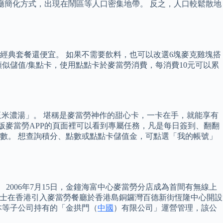
餐廳簡化方式，出現在鬧區等人口密集地帶。 反之，人口較鬆散地
比經典套餐還便宜。 如果不需要飲料，也可以改選6塊麥克雞塊搭
類似儲值/集點卡，使用點點卡於麥當勞消費，每消費10元可以累
玉米濃湯」。 堪稱是麥當勞神作的甜心卡，一卡在手，就能享有
在新版麥當勞APP的頁面裡可以看到專屬任務，凡是每日簽到、翻翻
數。 想查詢積分、點數或點點卡儲值金，可點選「我的帳號」
 2006年7月15日，金鐘海富中心麥當勞分店成為首間有無線上
日照博士在香港引入麥當勞餐廳於香港島銅鑼灣百德新街恆隆中心開設
本等子公司持有的「金拱門（
中國
）有限公司」運營管理，該公