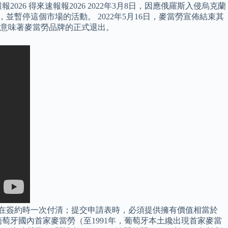
26 得來速報報2026 2022年3月8日，因應俄羅斯入侵烏克蘭
暫停這個市場的活動。 2022年5月16日，麥當勞宣佈結束其
意味著麥當勞品牌的正式退出。
，須在簽約時一次付清；提交申請表時，必須提供擁有價值相當於
葡萄牙國內首家麥當勞（至1991年，葡萄牙本土纔出現首家麥當