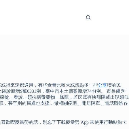
臺或得來速都適用，有些食量比較大或想點多一些
分享
喫的民
診新增9萬0331例，臺中市本土個案新增7444例。 市長盧秀
，採檢、看診、領抗病毒藥物一條龍，若民眾有快篩陽或出現類似
加班，甚至別的局處也支援，做相關疫調、開居隔單、電話聯絡各
也喜歡喫麥當勞的話，別忘了下載麥當勞 App 來使用行動點點卡