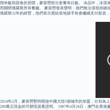
喫米飯與甜食的習慣，麥當勞部分套餐有白飯。 冰品中，冰淇淋有紫芋
而關閉俄羅斯所有餐廳。 麥當勞發表聲明：我們無法漠視持續在烏
俄羅斯32年的經營，他們表示賣給當地接手前會繼續支付薪資
2014年2月，麥當勞暫時開放中國大陸5個城市的加盟，分別
200萬元現金的可變現資產證明。 1987年4月26日，澳門