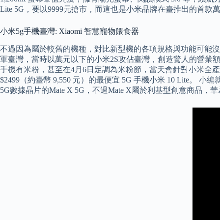
Lite 5G，要以9999元搶市，而這也是小米品牌在臺推出的首款
小米5g手機臺灣: Xiaomi 智慧寵物餵食器
不過因為屬於較舊的機種，對比新型機的各項規格與功能可能沒有
軍臺灣，當時以萬元以下的小米2S攻佔臺灣，創造驚人的營業額
手機有米粉，甚至在4月6日定調為米粉節，當天會針對小米全
$2499（約臺幣 9,550 元）的最便宜 5G 手機小米 10 Li
5G數據晶片的Mate X 5G，不過Mate X屬於利基型創意商品，華為最受