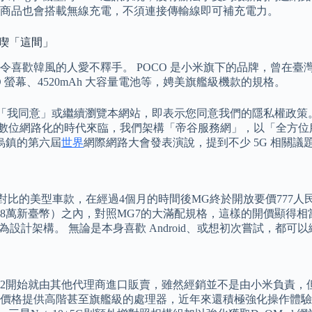
商品也會搭載無線充電，不須連接傳輸線即可補充電力。
都喫「這間」
歡韓風的人愛不釋手。 POCO 是小米旗下的品牌，曾在臺灣推出
MOLED 螢幕、4520mAh 大容量電池等，娉美旗艦級機款的規格。
同意」或繼續瀏覽本網站，即表示您同意我們的隱私權政策。 ▲搭載
」冇難度。 隨著數位網路化的時代來臨，我們架構「帝谷服務網」，以
烏鎮的第六屆
世界
網際網路大會發表演說，提到不少 5G 相關議
back對比的美型車款，在經過4個月的時間後MG終於開放要價777
8萬新臺幣）之內，對照MG7的大滿配規格，這樣的開價顯得相當有
其作為設計架構。 無論是本身喜歡 Android、或想初次嘗試，
2開始就由其他代理商進口販賣，雖然經銷並不是由小米負責，
價格提供高階甚至旗艦級的處理器，近年來還積極強化操作體驗