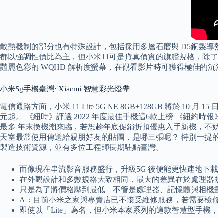
散熱機制的部分也有特殊設計，包括採用多層石磨與 D5銅製
都以強調性價比為主，但小米11可是貨真價實的旗艦規格，除了內建當代最強
豔麗色彩的 WQHD 解析度螢幕，在觀看影片時可獲得極佳的
小米5g手機臺灣: Xiaomi 智慧彩光燈帶
電信通路方面，小米 11 Lite 5G NE 8GB+128GB 將於 
元起。 《紐時》評選 2022 年度最佳手機這6款上榜 《紐約時報》旗
最多 年末換機潮來臨，若想趁年底促銷折扣優惠入手新機，不妨可關
天室最常使用傳送給親朋好友的貼圖，是哪三張呢？ 特別一提的是
製造技術資源，並有多位工程師長期駐點臺灣。
而像現在串流影音服務盛行，升級5G 後便能更快速地下
在外觀設計和多數規格大致相同，最大的差異在於處理器
只是為了將價格壓到最低，不管是處理器、記憶體與相機
A：目前小米之家與專賣店已不接受維修服務，若需要檢
即使以「Lite」為名，但小米本家系列的這款智慧型手