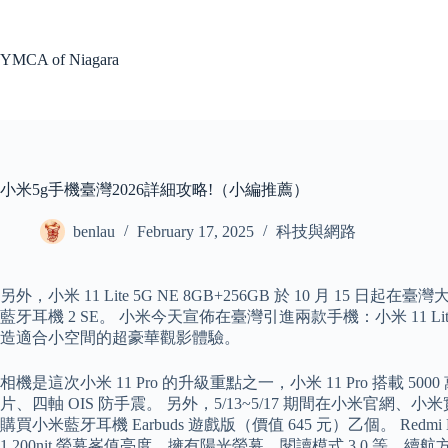
Skip
to
content
YMCA of Niagara
小米5g手機臺灣2026詳細攻略!（小編推薦）
benlau
February 17, 2025
科技與網路
另外，小米 11 Lite 5G NE 8GB+256GB 於 10 月 15 日
藍牙耳機 2 SE。 小米今天宣佈在臺灣引進兩款手機：小米 11 
造適合小空間的超豪華觀影體驗。
相機是這次小米 11 Pro 的升級重點之一，小米 11 Pro 搭載 5000
片、四軸 OIS 防手震。 另外，5/13~5/17 期間在小米官網、小米實
購買小米藍牙耳機 Earbuds 遊戲版（價值 645 元）乙個。 Redmi No
1,200nit 螢幕峯值亮度，擁有陽光螢幕、閱讀模式 3.0 等，續