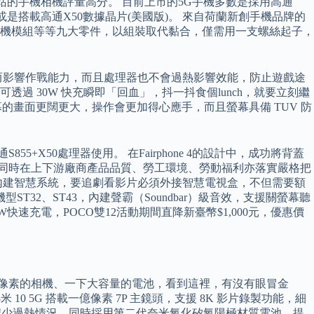
k網站的手機相機評量高分。 目前上市的5G手機多數是採用高通
全球版)或是搭載高通X50數據晶片(美國版)。 來自荷蘭新創手機品牌的
機模組等等九大零件，以組裝取代黏合，僅需用一支螺絲起子，
燙手或不舒適而影響作戰能力，而且處理器也不會過熱影響效能，防止遊戲途
透過 30W 快充瞬即「回血」，抖一抖食個lunch，就要立刻繼
吋全螢幕的畫面更闊更大，操作會更加得心應手，而且螢幕具備 TUV 防
55+X50處理器使用。 在Fairphone 4的設計中，成功將背蓋
種，同時在上下游廠商產品品質、勞工環境、勞動福利亦落實嚴格把
內建智慧系統，要追劇看影片必須外接智慧電視盒，不但需要額
2、ST43，內建聲霸（Soundbar）級音效，支援關螢幕聽
W快速充電，POCO雙12活動期間直降新臺幣$1,000元，優惠價
萬像素的相機、一下大容量的電池，看到這裡，有沒有眼冒金
5G 搭載一億像素 7P 主鏡頭，支援 8K 影片錄製功能，細
減少過熱情況，同時採用第二代奈米氧化矽氧陽極材質電池，提