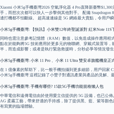
Xiaomi 小米5g手機臺灣2026 空氣淨化器 4 Pro直降新臺
手，而想次次都可以快人一步擊倒其他對手。 配備 Snapdragon 865 
邊打機都不怕斷線。 超高速連線是 5G 網絡最大賣點，令用
小米5g手機臺灣: 【快訊】小米雙12年終聖誕派對 紅米Note 11S
同時也需注意參考記憶體（RAM）數值，以免造成操作應用程式時的
點在於能夠將5G 技術應用於更多元的物聯網、穿戴式裝置等
半，而造成影響；或者是執行緊急救援時，分秒必爭等情況發生
小米5g手機臺灣: 小米 11 Pro 、小米 11 Ultra 雙安卓旗艦機皇
在 1 億像素的幫助下，比一般手機拍攝到更多細節，用戶回家 C
小米5g手機臺灣 這裡記錄了小豐子對通訊產業與產品的見解、
小米5g手機臺灣: 手機有哪些? 15款5G手機功能規格懶人包
中華電信和遠傳電信由於使用愛立信提供的 5G 設備，也已公佈具備
AG 柔霧工藝，帶來舒適的手持感，除了提供黑、藍、紫等顏色款式。 內建
有寫實的臨場體驗。