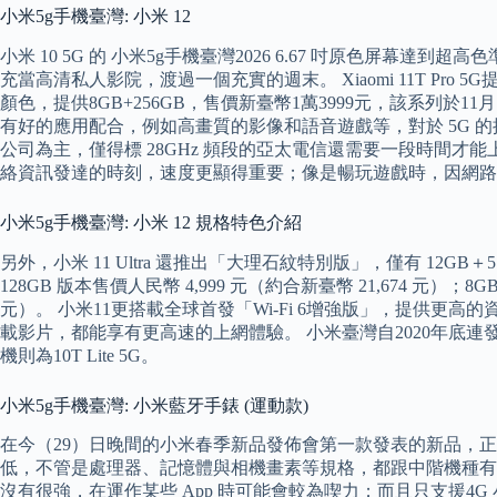
小米5g手機臺灣: 小米 12
小米 10 5G 的 小米5g手機臺灣2026 6.67 吋原色屏幕達
充當高清私人影院，渡過一個充實的週末。 Xiaomi 11T Pro 
顏色，提供8GB+256GB，售價新臺幣1萬3999元，該系列
有好的應用配合，例如高畫質的影像和語音遊戲等，對於 5G 的
公司為主，僅得標 28GHz 頻段的亞太電信還需要一段時間才能
絡資訊發達的時刻，速度更顯得重要；像是暢玩遊戲時，因網路
小米5g手機臺灣: 小米 12 規格特色介紹
另外，小米 11 Ultra 還推出「大理石紋特別版」，僅有 12GB＋5
128GB 版本售價人民幣 4,999 元（約合新臺幣 21,674 元）；8G
元）。 小米11更搭載全球首發「Wi-Fi 6增強版」，提供更高的
載影片，都能享有更高速的上網體驗。 小米臺灣自2020年底連發小米10T 
機則為10T Lite 5G。
小米5g手機臺灣: 小米藍牙手錶 (運動款)
在今（29）日晚間的小米春季新品發佈會第一款發表的新品，正是首款搭載 
低，不管是處理器、記憶體與相機畫素等規格，都跟中階機種有
沒有很強，在運作某些 App 時可能會較為喫力；而且只支援4