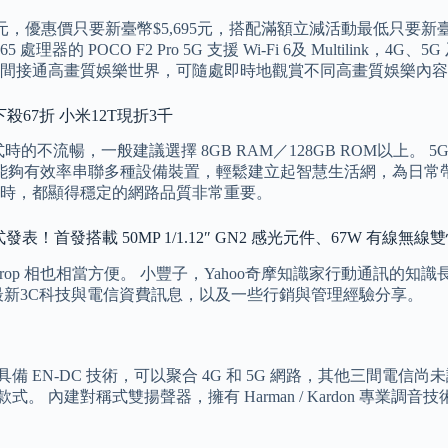
幣$1,300元，優惠價只要新臺幣$5,695元，搭配滿額立減活動最低只
處理器的 POCO F2 Pro 5G 支援 Wi-Fi 6及 Multilin
戶瞬間接通高畫質娛樂世界，可隨處即時地觀賞不同高畫質娛樂內容
下殺67折 小米12T現折3千
不流暢，一般建議選擇 8GB RAM／128GB ROM以上。
，能夠有效率串聯多種設備裝置，輕鬆建立起智慧生活網，為日常
時，都顯得穩定的網路品質非常重要。
正式發表！首發搭載 50MP 1/1.12″ GN2 感光元件、67W 有線無線
rop 相也相當方便。 小豐子，Yahoo奇摩知識家行動通訊的
最新3C科技與電信資費訊息，以及一些行銷與管理經驗分享。
 EN-DC 技術，可以聚合 4G 和 5G 網路，其他三間電信尚
對稱式雙揚聲器，擁有 Harman / Kardon 專業調音技術、D