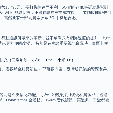
要新臺幣$5,495元。 要打機無往而不利，5G 網絡超低時延就最幫到
k，4G、5G 及 Wi-Fi 無縫切換，不論你是在家中或在街上，要隨時開戰去到
，當然要有一部高質素屏幕 5G 手機配合吧。
 5G 行動通訊所帶來的革新，並不單單只有網路速度的提升，其特
帶來更方便的改變。 特別是在商談重要視訊會議時，畫面卡住一
雙快充（同場加映：小米 11 Lite 、小米 11i）
知識長、痞客邦金點賞最佳3C部落客入圍，臺灣通訊業的資深老兵。
未說明是否支援此功能。 小米 12 機身採用玻璃材質製成，透過
olby Atmos 全景聲、Hi-Res 音效認證，讓追劇、手遊都擁