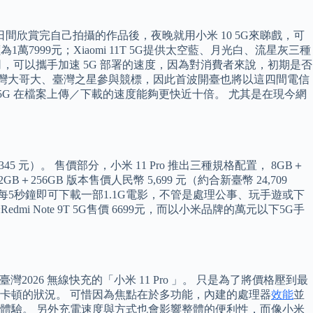
ers，日間欣賞完自己拍攝的作品後，夜晚就用小米 10 5G來睇戲，可
1萬7999元；Xiaomi 11T 5G提供太空藍、月光白、流星灰三種
公司，可以攜手加速 5G 部署的速度，因為對消費者來說，初期是否
信、臺灣大哥大、臺灣之星參與競標，因此首波開臺也將以這四間電信
，5G 在檔案上傳／下載的速度能夠更快近十倍。 尤其是在現今網
345 元）。 售價部分，小米 11 Pro 推出三種規格配置， 8GB＋
2GB＋256GB 版本售價人民幣 5,699 元（約合新臺幣 24,709
，平均每5秒鐘即可下載一部1.1G電影，不管是處理公事、玩手遊或下
dmi Note 9T 5G售價 6699元，而以小米品牌的萬元以下5G手
灣2026 無線快充的「小米 11 Pro 」。 只是為了將價格壓到最
卡頓的狀況。 可惜因為焦點在於多功能，內建的處理器
效能
並
速網路體驗。 另外充電速度與方式也會影響整體的便利性，而像小米