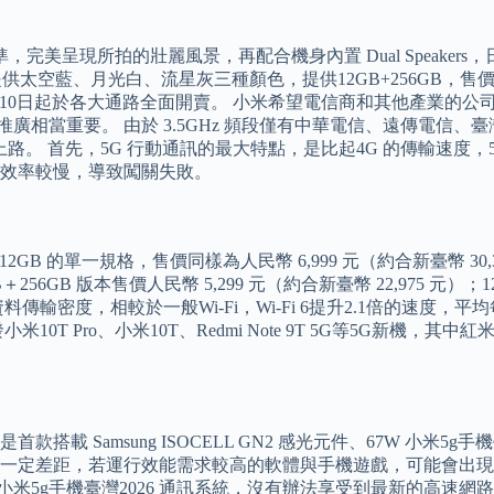
到超高色準，完美呈現所拍的壯麗風景，再配合機身內置 Dual Speak
5G提供太空藍、月光白、流星灰三種顏色，提供12GB+256GB，售價為
於11月10日起於各大通路全面開賣。 小米希望電信商和其他產業的
推廣相當重要。 由於 3.5GHz 頻段僅有中華電信、遠傳電
上路。 首先，5G 行動通訊的最大特點，是比起4G 的傳輸速度
效率較慢，導致闖關失敗。
12GB 的單一規格，售價同樣為人民幣 6,999 元（約合新臺幣 30,
B＋256GB 版本售價人民幣 5,299 元（約合新臺幣 22,975 元）；1
資料傳輸密度，相較於一般Wi-Fi，Wi-Fi 6提升2.1倍的速度
Pro、小米10T、Redmi Note 9T 5G等5G新機，其中紅米Re
Samsung ISOCELL GN2 感光元件、67W 小米5g手機臺
一定差距，若運行效能需求較高的軟體與手機遊戲，可能會出現
G 小米5g手機臺灣2026 通訊系統，沒有辦法享受到最新的高