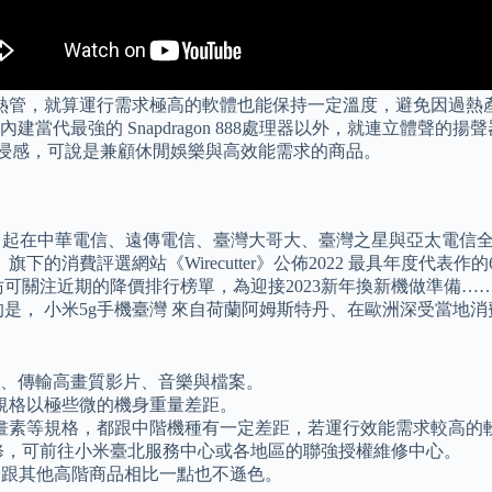
導熱管，就算運行需求極高的軟體也能保持一定溫度，避免因過熱
的 Snapdragon 888處理器以外，就連立體聲的揚聲器也與知名
沉浸感，可說是兼顧休閒娛樂與高效能需求的商品。
10 月 15 日起在中華電信、遠傳電信、臺灣大哥大、臺灣之星與亞太電信全面
下的消費評選網站《Wirecutter》公佈2022 最具年度代表作的6
注近期的降價排行榜單，為迎接2023新年換新機做準備…… LI
， 小米5g手機臺灣 來自荷蘭阿姆斯特丹、在歐洲深受當地消費者
載、傳輸高畫質影片、音樂與檔案。
規格以極些微的機身重量差距。
畫素等規格，都跟中階機種有一定差距，若運行效能需求較高的
修，可前往小米臺北服務中心或各地區的聯強授權維修中心。
機，跟其他高階商品相比一點也不遜色。