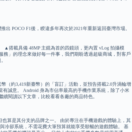
 POCO F1後，睽違多年再次於2021年重新返回臺灣市場。
具備 48MP 主鏡為首的四鏡頭，更內置 vLog 拍攝模
「全方位服務」的理念來做好每一件事，我們期盼透過超級商城，對客戶
題。
人民幣（約3,419新臺幣）的「盲訂」活動，並預告搭載2.0升渦輪增
誠意。 Android 身為市佔率最高的手機作業系統，除了小米
都可以繼續閱讀以下文章，比較看看各廠的商品特色。
但也算是其分支的品牌之一。 由於專注在手機遊戲的體驗上，其
與冷卻系統，不需花費大筆預算就能享受順暢的遊戲體驗。 基