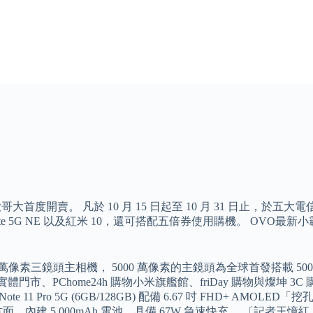
起在臺灣大哥大首度開賣。 凡於 10 月 15 日起至 10 月 31 日止，於五大
Lite 5G NE 以及紅米 10，還可搭配五倍券使用購機。 O
 萬像素三鏡頭主相機， 5000 萬像素的主鏡頭為全球首發搭載 5000 萬像素 
體門市、PChome24h 購物小米旗艦館、friDay 購物與燦坤 3C 
te 11 Pro 5G (6GB/128GB) 配備 6.67 吋 FHD+ AMO
航方面，內建 5,000mAh 電池，具備 67W 急速快充。 〔記者