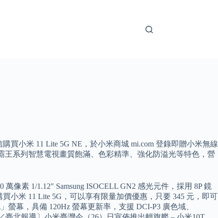
電信購買小米 11 Lite 5G NE，於小米商城 mi.com 登錄即贈小米無線
VO最新小霸王系列智慧電視畫質飽滿、色彩精準、強化防溢光等特色，營
1/1.12″ Samsung ISOCELL GN2 感光元件，採用 8P 鏡
購買小米 11 Lite 5G，可以享有限量加價優惠，只要 345 元，即可
LED「挖孔」螢幕，具備 120Hz 螢幕更新率，支援 DCI-P3 廣色域、
王憶紅／臺北報導〕小米臺灣今（26）日宣佈推出輕旗艦 – 小米10T