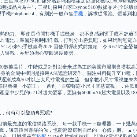
三星Note10+5G則額外增對照相模組加以強化獲取DxOMar
5000數據晶片為主’，三星則採用自家Exynos 5100數據晶片(
機Fairphone 4，有別於一般市售
手機
，訴求從電池、螢幕到相
 散熱系統，強化手機的散熱能力。 即使長時間打機手握機身，都不會感到
mAh 電池，準備好長時間作戰，打到分出勝負吧，如果玩到無電亦可
 5G 小米5g手機臺灣2026 因使用彈出式前鏡頭，令 6.67 
入遊戲，亦毋須擔心雙眼過度疲勞。
 5100數據晶片，中階或是針對以毫米波為主的美國市場則會搭載高通S8
、機身的金屬中框則是採用ASI認證鋁製作、關注材料提升至14
型逐漸成為50吋以上大尺寸電視的主流，但多數小尺寸電視並未
新機「小霸王」，首創「自帶聲霸小尺寸智慧電視」，兩款機型ST3
品中少見的6.71吋超大螢幕，更擁有6000mAh超大電量以及18
第三，何時可以登頂奪冠呢?
到目前最先進的電信網路系統。 每一款手機一下處理器，一下幾
讓選擇困難症的你，也能輕鬆選到自己的「心儀」機。 ▲小米 10 
極速快充，以雙電荷泵
搭配
MTW多片繞組技術，以強化電流汲取並