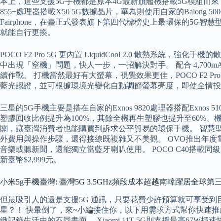
本上，這些支援5G手機都是原本4G最新旗艦機搭載5G模組而來，
855+處理器搭載X50 5G數據晶片，華為則使用自家的Balong 
Fairphone，在臺正式發表旗下第四代標榜史上最環保的5G智慧型手
就能自行更換。
POCO F2 Pro 5G 更內置 LiquidCool 2.0
中出現「窒機」問題，快人一步，一招解決對手。 配合 4,700
續作戰。 打機當然最好有大螢幕，視覺效果更佳，POCO F2 Pro
藍光認證，並可根據環境光變化自動調節螢幕亮度，即使全情投
三星的5G手機主要是搭在自家的Exnos 9820處理器搭配Exnos
塑膠回收比例提升為100%，其餘全機再生塑膠也提升至60%
關，讓臺灣消費者也能購買到訴求公平貿易的環保手機。 智慧
外費用與操作步驟，還得接線既複雜又不美觀。 OVO推出年度電視
音樂或聽新聞，還能獨立當藍牙喇叭使用。 POCO C40搭載同級產
新臺幣$2,999元。
小米5g手機臺灣: 臺灣5G 3.5GHz頻段成本超越南韓躍居全球
但最吸引人的還是支援5G 通訊，只要花費少許預算就可享受
星？！ 快暈倒了，來~小編接住你，以下用需求方式幫你快速推薦，
緻記錄生活中的不同畫面。 Xiaomi 11T 5G則支援最高67W