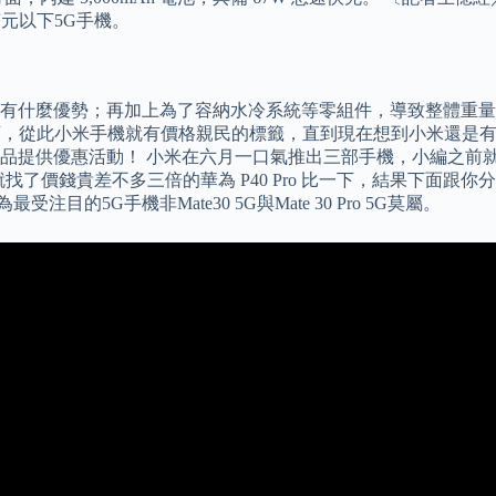
萬元以下5G手機。
什麼優勢；再加上為了容納水冷系統等零組件，導致整體重量也稍
，從此小米手機就有價格親民的標籤，直到現在想到小米還是有物超
產品提供優惠活動！ 小米在六月一口氣推出三部手機，小編之前
te。 小編就找了價錢貴差不多三倍的華為 P40 Pro 比一下，結果下面
注目的5G手機非Mate30 5G與Mate 30 Pro 5G莫屬。