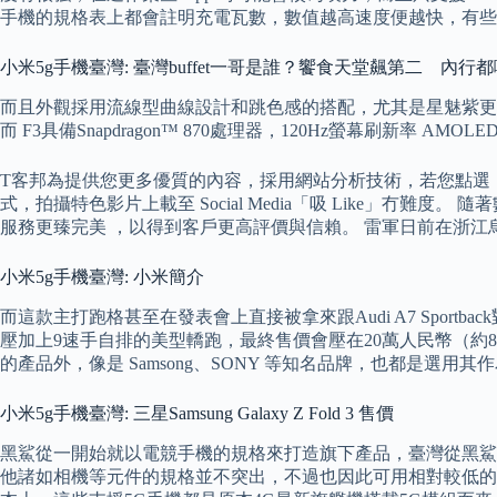
手機的規格表上都會註明充電瓦數，數值越高速度便越快，有些
小米5g手機臺灣: 臺灣buffet一哥是誰？饗食天堂飆第二 內行
而且外觀採用流線型曲線設計和跳色感的搭配，尤其是星魅紫更令喜
而 F3具備Snapdragon™ 870處理器，120Hz螢幕刷新率 A
T客邦為提供您更多優質的內容，採用網站分析技術，若您點選「我
式，拍攝特色影片上載至 Social Media「吸 Like
服務更臻完美 ，以得到客戶更高評價與信賴。 雷軍日前在浙江
小米5g手機臺灣: 小米簡介
而這款主打跑格甚至在發表會上直接被拿來跟Audi A7 Sport
壓加上9速手自排的美型轎跑，最終售價會壓在20萬人民幣（約8
的產品外，像是 Samsong、SONY 等知名品牌，也都是選用
小米5g手機臺灣: 三星Samsung Galaxy Z Fold 3 售價
黑鯊從一開始就以電競手機的規格來打造旗下產品，臺灣從黑鯊
他諸如相機等元件的規格並不突出，不過也因此可用相對較低的