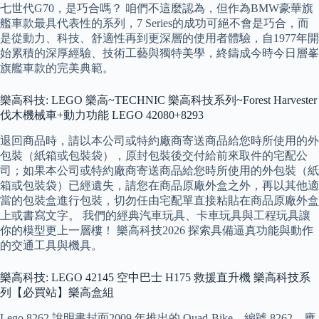
七世代G70，是巧合嗎？ 咱們不這麼認為，但作為BMW豪華旗
艦車款最具代表性的系列，7 Series的成功可絕不會是巧合，而
是從動力、科技、舒適性再到更深層的使用者體驗，自1977年開
始累積的深厚經驗、技術工藝與獨特美學，終鑄成今時今日層峯
旗艦車款的完美典範。
樂高科技: LEGO 樂高~TECHNIC 樂高科技系列~Forest Harvester
伐木機械車+動力功能 LEGO 42080+8293
退回商品時，請以本公司或特約廠商寄送商品給您時所使用的外
包裝（紙箱或包裝袋），原封包裝後交付給前來取件的宅配公
司；如果本公司或特約廠商寄送商品給您時所使用的外包裝（紙
箱或包裝袋）已經遺失，請您在商品原廠外盒之外，再以其他適
當的包裝盒進行包裝，切勿任由宅配單直接粘貼在商品原廠外盒
上或書寫文字。 我們的經典汽車玩具、卡車玩具與工程玩具讓
你的模型更上一層樓！ 樂高科技2026 探索具備逼真功能與動作
的交通工具與機具。
樂高科技: LEGO 42145 空中巴士 H175 救援直升機 樂高科技系
列【必買站】樂高盒組
Lego 8262 說明書封面2009 年推出的 Quad-Bike，編號 8262，應