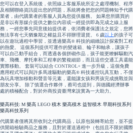
您可以在登入系統後，依照線上客服系統所定之處理機制、程序
及相關聯絡資訊提出您的問題，系統將會把您的問題轉知予代購
業者，由代購業者的客服人員為您提供服務。 如果您所購買的
是非以有形媒介提供之數位內容或一經提供即為完成之線上服
務，一經您事先同意後始提供者，依消費者保護法之規定，您將
無法享有七天猶豫期之權益且不得辦理退貨。 6 歲
以上
的孩子可
以在遊玩過程中學習，並透過樂高® 科技的細緻設計探索對工程
的熱愛。 這個系列提供可運作的變速箱、輪子和軸承，讓孩子
可以自己動手組合，而透過各個拼砌作品，孩子能更瞭解驅動汽
車、飛機、摩托車和工程車的繁複細節，而且這些交通工具還能
實際移動。 套裝可以結合 CONTROL+ 進一步升級，這個免費
應用程式可以與許多馬達驅動的樂高® 科技遙控玩具互動，不僅
為玩具增加移動和聲音等元素，還能讓女孩和男孩完成挑戰並與
朋友分享。 除了慎選合作夥伴，蔡司也提到，與德國經濟辦事
處的積極配合，對於外商投資臺灣來說實為一大助力。
樂高科技: M 樂高 LEGO 積木 樂高積木 益智積木 早期科技系列
樂高科技系列
代購業者僅將其所收到之代購商品，以原包裝轉寄給您，並不提
供開箱檢驗商品之服務，且對於運送過程中（包括且不限於國際