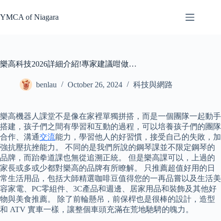
Skip
to
YMCA of Niagara
content
樂高科技2026詳細介紹!專家建議咁做…
benlau
October 26, 2024
科技與網路
樂高機器人課堂不是像在家裡單獨拼搭，而是一個團隊一起動手
搭建，孩子們之間有學習和互動的過程，可以培養孩子們的團隊
合作、溝通
交流
能力，學習他人的好習慣，接受自己的失敗，加
強抗壓抗挫能力。 不同的是我們所說的鋼琴課並不限定鋼琴的
品牌，而跆拳道課也無從追溯正統。 但是樂高課可以，上過的
家長或多或少都對樂高的品牌有所瞭解。 只推薦超值好用的日
常生活用品，包括大師精選咖啡豆值得您的一再品嘗以及生活美
容家電、PC零組件、3C產品和週邊、居家用品和裝飾及其他好
物與美食推薦。 除了前輪懸吊，前保桿也是很棒的設計，造型
和 ATV 實車一樣，讓整個車頭充滿在荒地馳騁的魄力。