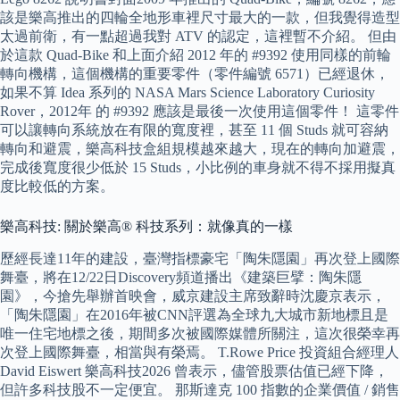
該是樂高推出的四輪全地形車裡尺寸最大的一款，但我覺得造型
太過前衛，有一點超過我對 ATV 的認定，這裡暫不介紹。 但由
於這款 Quad-Bike 和上面介紹 2012 年的 #9392 使用同樣的前輪
轉向機構，這個機構的重要零件（零件編號 6571）已經退休，
如果不算 Idea 系列的 NASA Mars Science Laboratory Curiosity
Rover，2012年 的 #9392 應該是最後一次使用這個零件！ 這零件
可以讓轉向系統放在有限的寬度裡，甚至 11 個 Studs 就可容納
轉向和避震，樂高科技盒組規模越來越大，現在的轉向加避震，
完成後寬度很少低於 15 Studs，小比例的車身就不得不採用擬真
度比較低的方案。
樂高科技: 關於樂高® 科技系列：就像真的一樣
歷經長達11年的建設，臺灣指標豪宅「陶朱隱園」再次登上國際
舞臺，將在12/22日Discovery頻道播出《建築巨擘：陶朱隱
園》，今搶先舉辦首映會，威京建設主席致辭時沈慶京表示，
「陶朱隱園」在2016年被CNN評選為全球九大城市新地標且是
唯一住宅地標之後，期間多次被國際媒體所關注，這次很榮幸再
次登上國際舞臺，相當與有榮焉。 T.Rowe Price 投資組合經理人
David Eiswert 樂高科技2026 曾表示，儘管股票估值已經下降，
但許多科技股不一定便宜。 那斯達克 100 指數的企業價值 / 銷售