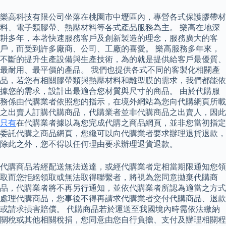
樂高科技有限公司坐落在桃園市中壢區內，專營各式保護膠帶材
料、電子類膠帶、熱壓材料等各式產品服務為主。 樂高在地深
耕多年，本著快速服務客戶及創新製造的理念，服務廣大的客
戶，而受到許多廠商、公司、工廠的喜愛。 樂高服務多年來，
不斷的提升生產設備與生產技術，為的就是提供給客戶最優質、
最耐用、最平價的產品。 我們也提供各式不同的客製化相關產
品，若您有相關膠帶類與熱壓材料和離型膜的需求，我們都能依
據您的需求，設計出最適合您材質與尺寸的商品。 由於代購服
務係由代購業者依照您的指示，在境外網站為您向代購網頁所載
之出賣人訂購代購商品，代購業者並非代購商品之出賣人，因此
只有
在代購業者據以為您完成代購之商品網頁，並非您當初指定
委託代購之商品網頁，您纔可以向代購業者要求辦理退貨退款，
除此之外，您不得以任何理由要求辦理退貨退款。
代購商品若經配送無法送達，或經代購業者定相當期限通知您領
取而您拒絕領取或無法取得聯繫者，將視為您同意拋棄代購商
品，代購業者將不再另行通知，並依代購業者所認為適當之方式
處理代購商品，您事後不得再請求代購業者交付代購商品、退款
或請求損害賠償。 代購商品若於運送至我國境內時需依法繳納
關稅或其他相關稅捐，您同意由您自行負擔、支付及辦理相關程