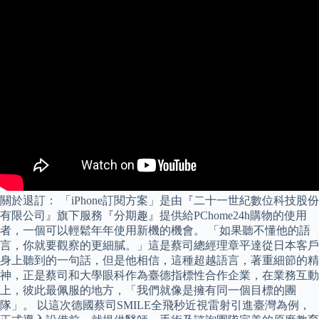
關於退訂： 「iPhone訂閱方案」是由『二十一世紀數位科技股份
有限公司』旗下服務『分期趣』提供給PChome24h購物的使用
者，一個可以輕鬆年年使用新機的機會。 「如果聽不懂他的語
言，你就要觀察的更細膩。」這是蔡司總經理章平達從日本客戶
身上聽到的一句話，但是他相信，這種超越語言，著重細節的精
神，正是蔡司和大學眼科作為臺德指標性合作企業，在業務互動
上，彼此最佩服的地方，「我們就像是擁有同一個目標的團
隊」。 以這次德國蔡司SMILE全飛秒近視雷射引進臺灣為例，