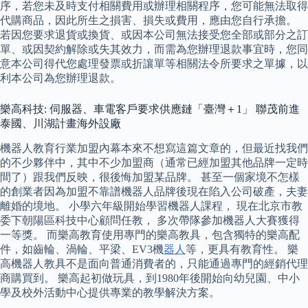
序，若您未及時支付相關費用或辦理相關程序，您可能無法取得
代購商品，因此所生之損害、損失或費用，應由您自行承擔。
若因您要求退貨或換貨、或因本公司無法接受您全部或部分之訂
單、或因契約解除或失其效力，而需為您辦理退款事宜時，您同
意本公司得代您處理發票或折讓單等相關法令所要求之單據，以
利本公司為您辦理退款。
樂高科技: 伺服器、車電客戶要求供應鏈「臺灣＋1」 聯茂前進
泰國、川湖計畫海外設廠
機器人教育行業加盟內幕本來不想寫這篇文章的，但最近找我們
的不少夥伴中，其中不少加盟商（通常已經加盟其他品牌一定時
間了）跟我們反映，很後悔加盟某品牌。 甚至一個家境不怎樣
的創業者因為加盟不靠譜機器人品牌後現在陷入公司破產，夫妻
離婚的境地。 小學六年級開始學習機器人課程， 現在北京市教
委下朝陽區科技中心顧問任教， 多次帶隊參加機器人大賽獲得
一等獎。 而樂高教育使用專門的樂高教具，包含獨特的樂高配
件，如齒輪、渦輪、平梁、EV3機
器人
等，更具有教育性。 樂
高機器人教具不是面向普通消費者的，只能通過專門的經銷代理
商購買到。 樂高起初做玩具，到1980年後開始向幼兒園、中小
學及校外活動中心提供專業的教學解決方案。