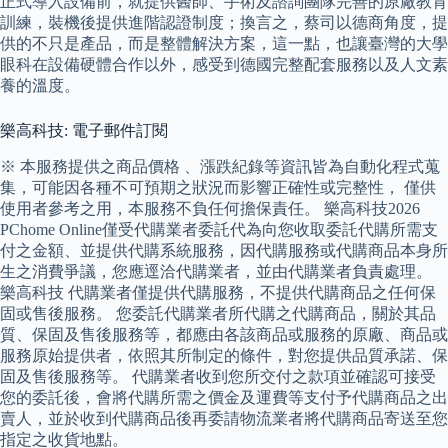
正式導入設備前，就提供醫師、手術及諮詢團隊完善的原廠教育
訓練，裝機後提供進階認證制度；換言之，蔡司以德商角度，提
供的不只是產品，而是整體解決方案，這一點，也讓臺灣的大學
眼科在設備硬體合作以外，感受到德國完整配套服務以及人文素
養的溫度。
樂高科技: 電子郵件訂閱
※ 本服務提供之商品價格 、漲跌紀錄等資訊皆為自動化程式蒐
集，可能因各種不可預期之狀況而影響正確性或完整性， 僅供
使用者參考之用，本服務不負任何擔保責任。 樂高科技2026
PChome Online僅受代購業者委託代為向您收取委託代購所需支
付之金額、並提供代購系統服務，因代購服務或代購商品本身所
生之消費爭議，您應逕洽代購業者，並由代購業者負責處理。
樂高科技 代購業者僅提供代購服務，不提供代購商品之任何保
固或售後服務。 您委託代購業者所代購之代購商品，關於其品
質、保固及售後服務等，都應由各該商品或服務的原廠、商品或
服務原始提供者，依照其所制定的條件，對您提供品質承諾、保
固及售後服務等。 代購業者收到您所交付之款項並確認可接受
您的委託後，會將代購所需之價金及運費等支付予代購商品之出
賣人，並於收到代購商品後再委請物流業者將代購商品寄送至您
指定之收貨地點。