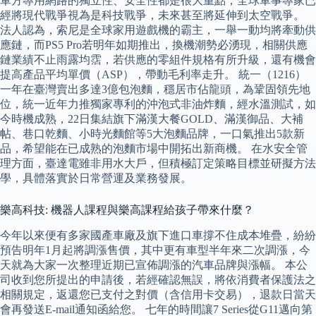
軍方專用網路的獨立性、安全性都是很大重點，全球軍事專家已
經將現代戰爭視為是科技戰爭，未來甚至將延伸到太空戰爭。
法人認為，索尼是全球家用遊戲機的霸主，一舉一動均將牽動供
應鏈，而PS5 Pro若明年如期推出，換機潮勢必湧現，相關供應
鏈業績不止雨露均霑，若供應的零組件規格有所升級，還有機會
提高產品平均單價（ASP），帶動毛利率走升。 統一（1216）
一年在臺灣賣出多達3億包泡麵，穩居市佔龍頭，為鞏固領先地
位，統一近年力推獨家專利的沖泡式非油炸麵，經水溫測試，如
今時機成熟，22日集結旗下滿漢大餐GOLD、滿漢御品、大補
帖、巷口乾麵、小時光麵館等5大泡麵品牌，一口氣推出5款新
品，希望能在已成熟的泡麵市場中開拓出新商機。 在水安全管
理方面，臺達電雖非用水大戶，但積極訂定策略目標並研擬方法
學，具體落實於日常營運及業務發展。
樂高科技: 機器人課程與樂高課程給孩子帶來什麼？
今年以來便有多家國產車廠及旗下進口車撐不住成本堆疊，紛紛
預告明年1月起將調漲售價，其中更有車型半年來二次調漲，今
天就為大家一次整理近期已宣佈調漲的汽車品牌與漲幅。 本公
司收到您所提出的申請後，若經確認無誤，將依消費者保護法之
相關規定，返還您已支付之對價（含信用卡交易），退款日當天
會再發送E-mail通知函給您。 七年的時間讓7 Series從G11邁向第