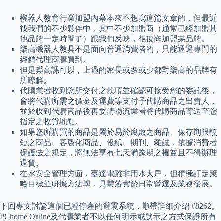
機器人教育行業加盟內幕本來不想寫這篇文章的，但最近
找我們的不少夥伴中，其中不少加盟商（通常已經加盟其
他品牌一定時間了）跟我們反映，很後悔加盟某品牌。
樂高機器人教具不是面向普通消費者的，只能通過專門的
經銷代理商購買到。
但是樂高課可以，上過的家長或多或少都對樂高的品牌有
所瞭解。
代購業者收到您所交付之款項並確認可接受您的委託後，
會將代購所需之價金及運費等支付予代購商品之出賣人，
並於收到代購商品後再委請物流業者將代購商品寄送至您
指定之收貨地點。
如果您所購買的商品是屬於易於腐敗之商品、保存期限較
短之商品、客製化商品、報紙、期刊、雜誌，依據消費者
保護法之規定，將無法享有七天猶豫期之權益且不得辦理
退貨。
在水安全管理方面，臺達電雖非用水大戶，但積極訂定策
略目標並研擬方法學，具體落實於日常營運及業務發展。
下回專文討論這個已經停產的避震系統，順帶詳細介紹 #8262。
PChome Online及代購業者不以任何明示或默示之方式保證所有