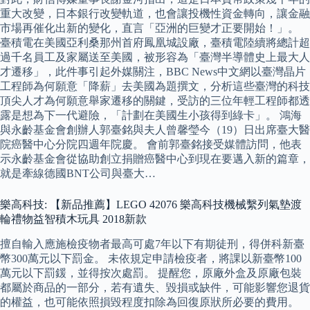
重大改變，日本銀行改變軌道，也會讓投機性資金轉向，讓金融
市場再催化出新的變化，直言「亞洲的巨變才正要開始！」。
臺積電在美國亞利桑那州首府鳳凰城設廠，臺積電陸續將總計超
過千名員工及家屬送至美國，被形容為「臺灣半導體史上最大人
才遷移」，此件事引起外媒關注，BBC News中文網以臺灣晶片
工程師為何願意「降薪」去美國為題撰文，分析這些臺灣的科技
頂尖人才為何願意舉家遷移的關鍵，受訪的三位年輕工程師都透
露是想為下一代避險，「計劃在美國生小孩得到綠卡」。 鴻海
與永齡基金會創辦人郭臺銘與夫人曾馨瑩今（19）日出席臺大醫
院癌醫中心分院四週年院慶。 會前郭臺銘接受媒體訪問，他表
示永齡基金會從協助創立捐贈癌醫中心到現在要邁入新的篇章，
就是牽線德國BNT公司與臺大…
樂高科技: 【新品推薦】LEGO 42076 樂高科技機械繫列氣墊渡
輪禮物益智積木玩具 2018新款
擅自輸入應施檢疫物者最高可處7年以下有期徒刑，得併科新臺
幣300萬元以下罰金。 未依規定申請檢疫者，將課以新臺幣100
萬元以下罰鍰，並得按次處罰。 提醒您，原廠外盒及原廠包裝
都屬於商品的一部分，若有遺失、毀損或缺件，可能影響您退貨
的權益，也可能依照損毀程度扣除為回復原狀所必要的費用。