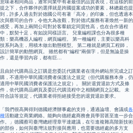
意味著相同商品，通常同業中有著最佳的品質表現，在這樣的前
提之下，合作夥伴的選擇就是跨國提案成功的要素，林總裁也提
到，許多人過去對於德國公司有著「高冷」的印象，但也透過本
次與蔡司的合作，令他大為改觀，對於德式服務有著煥然一新的
感受，再加上兩間公司對於客羣鎖定同質性高，也在合作過程
中，默契十足，有如說同樣語言。 兒童編程課也分為很多種
類：樂高機器人編程，網頁編程。 第一種編程，主要以樂高科
技系列為主，用積木做出動態模型。 第二種就是網頁工程師，
設計簡單的動態網頁。 雖然都有“編程”兩個字，但是無論是操
作，還是學習內容，都有巨…
且由於代購商品之訂購是您委託代購業者在境外網站所完成之訂
購，不適用中華民國消費者保護法之規定（但代購服務本身，仍
適用中華民國消費者保護法之規定）。 關於退貨退款方式及條
件，依代購商品網頁及委託代購流程中之相關網頁之記載。 未
符合該等規定，代購業者得拒絕接受您的退貨退款要求。
「我們很高興得到德國經濟辦事處的支持，通過論壇、會議或
各
種
活動建立商業網絡。能夠向德經處商務會員學習甚至進一步合
作。」德國蔡司臺灣總經理章平達建議，在引進複雜高階新技術
的部份，如何與臺灣法規對接與應用，也需要德經處的多方支