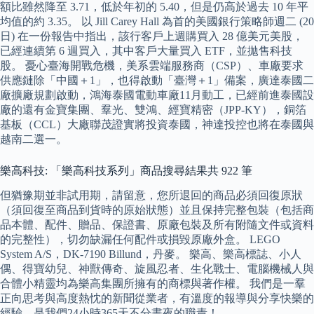
額比雖然降至 3.71，低於年初的 5.40，但是仍高於過去 10 年平
均值的約 3.35。 以 Jill Carey Hall 為首的美國銀行策略師週二 (20
日) 在一份報告中指出，該行客戶上週購買入 28 億美元美股，
已經連續第 6 週買入，其中客戶大量買入 ETF，並拋售科技
股。 憂心臺海開戰危機，美系雲端服務商（CSP）、車廠要求
供應鏈除「中國＋1」，也得啟動「臺灣＋1」備案，廣達泰國二
廠擴廠規劃啟動，鴻海泰國電動車廠11月動工，已經前進泰國設
廠的還有金寶集團、羣光、雙鴻、經寶精密（JPP-KY），銅箔
基板（CCL）大廠聯茂證實將投資泰國，神達投控也將在泰國與
越南二選一。
樂高科技: 「樂高科技系列」商品搜尋結果共 922 筆
但猶豫期並非試用期，請留意，您所退回的商品必須回復原狀
（須回復至商品到貨時的原始狀態）並且保持完整包裝（包括商
品本體、配件、贈品、保證書、原廠包裝及所有附隨文件或資料
的完整性），切勿缺漏任何配件或損毀原廠外盒。 LEGO
System A/S，DK-7190 Billund，丹麥。 樂高、樂高標誌、小人
偶、得寶幼兒、神獸傳奇、旋風忍者、生化戰士、電腦機械人與
合體小精靈均為樂高集團所擁有的商標與著作權。 我們是一羣
正向思考與高度熱忱的新聞從業者，有溫度的報導與分享快樂的
經驗，是我們24小時365天不分晝夜的職責！