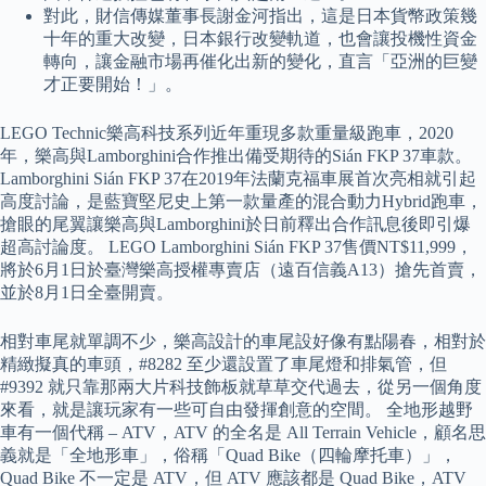
對此，財信傳媒董事長謝金河指出，這是日本貨幣政策幾
十年的重大改變，日本銀行改變軌道，也會讓投機性資金
轉向，讓金融市場再催化出新的變化，直言「亞洲的巨變
才正要開始！」。
LEGO Technic樂高科技系列近年重現多款重量級跑車，2020
年，樂高與Lamborghini合作推出備受期待的Sián FKP 37車款。
Lamborghini Sián FKP 37在2019年法蘭克福車展首次亮相就引起
高度討論，是藍寶堅尼史上第一款量產的混合動力Hybrid跑車，
搶眼的尾翼讓樂高與Lamborghini於日前釋出合作訊息後即引爆
超高討論度。 LEGO Lamborghini Sián FKP 37售價NT$11,999，
將於6月1日於臺灣樂高授權專賣店（遠百信義A13）搶先首賣，
並於8月1日全臺開賣。
相對車尾就單調不少，樂高設計的車尾設好像有點陽春，相對於
精緻擬真的車頭，#8282 至少還設置了車尾燈和排氣管，但
#9392 就只靠那兩大片科技飾板就草草交代過去，從另一個角度
來看，就是讓玩家有一些可自由發揮創意的空間。 全地形越野
車有一個代稱 – ATV，ATV 的全名是 All Terrain Vehicle，顧名思
義就是「全地形車」，俗稱「Quad Bike（四輪摩托車）」，
Quad Bike 不一定是 ATV，但 ATV 應該都是 Quad Bike，ATV