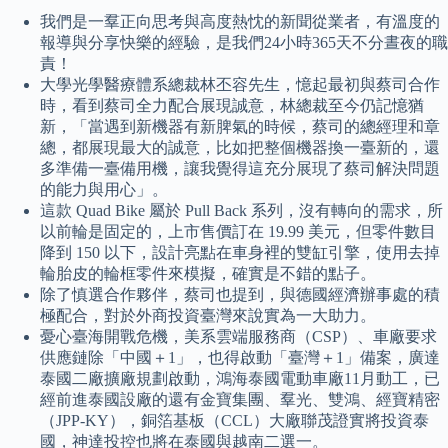
我們是一羣正向思考與高度熱忱的新聞從業者，有溫度的
報導與分享快樂的經驗，是我們24小時365天不分晝夜的職
責！
大學光學醫療體系總裁林丕容先生，憶起最初與蔡司合作
時，看到蔡司全力配合展現誠意，林總裁至今仍記憶猶
新，「當遇到新機器有新脾氣的時候，蔡司的總經理和章
總，都展現最大的誠意，比如把整個機器換一臺新的，還
多準備一臺備用機，讓我覺得這充分展現了蔡司解決問題
的能力與用心」。
這款 Quad Bike 屬於 Pull Back 系列，沒有轉向的需求，所
以前輪是固定的，上市售價訂在 19.99 美元，但零件數目
降到 150 以下，設計亮點在車身裡的雙缸引擎，使用去掉
輪胎皮的輪框零件來模擬，確實是不錯的點子。
除了慎選合作夥伴，蔡司也提到，與德國經濟辦事處的積
極配合，對於外商投資臺灣來說實為一大助力。
憂心臺海開戰危機，美系雲端服務商（CSP）、車廠要求
供應鏈除「中國＋1」，也得啟動「臺灣＋1」備案，廣達
泰國二廠擴廠規劃啟動，鴻海泰國電動車廠11月動工，已
經前進泰國設廠的還有金寶集團、羣光、雙鴻、經寶精密
（JPP-KY），銅箔基板（CCL）大廠聯茂證實將投資泰
國，神達投控也將在泰國與越南二選一。