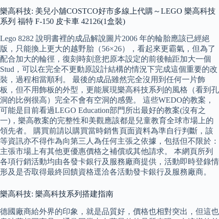
樂高科技: 美兒小舖COSTCO好市多線上代購～LEGO 樂高科技
系列 福特 F-150 皮卡車 42126(1盒裝)
Lego 8282 說明書裡的成品解說圖片2006 年的輪胎應該已經絕
版，只能換上更大的越野胎（56×26），看起來更霸氣，但為了
配合加大的輪徑，復刻時刻意把原本設定的前後軸距加大一個
Stud，可以在完全不更動原設計結構的情況下完成這個重要的改
裝，過程相當順利。 最後的成品雖然完全沒用到任何一片飾
板，但不用飾板的外型，更能展現樂高科技系列的風格（看到孔
洞的比例很高）完全不會有空洞的感覺。 這些WEDO的教案，
可能是目前看過LEGO Education部門所出最好的教案(沒有之
一)，樂高教案的完整性和美觀應該都是兒童教育全球市場上的
領先者。 購買前請以購買當時銷售頁面資料為準自行判斷，該
等資訊亦不得作為向第三人為任何主張之依據，包括但不限於：
主張市場上有其他更優惠價格之補償或其他請求。 本網頁所列
各項行銷活動均由各發卡銀行及服務廠商提供，活動即時登錄情
形及是否取得最終回饋資格逕洽各活動發卡銀行及服務廠商。
樂高科技: 樂高科技系列搭建指南
德國廠商給外界的印象，就是品質好，價格也相對突出，但這也