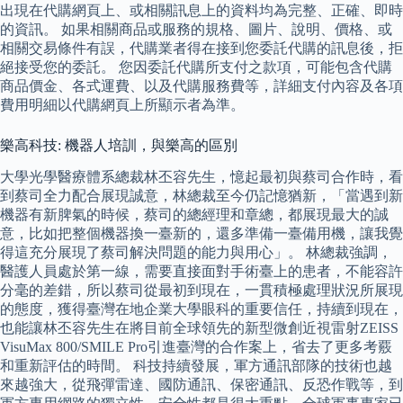
出現在代購網頁上、或相關訊息上的資料均為完整、正確、即時
的資訊。 如果相關商品或服務的規格、圖片、說明、價格、或
相關交易條件有誤，代購業者得在接到您委託代購的訊息後，拒
絕接受您的委託。 您因委託代購所支付之款項，可能包含代購
商品價金、各式運費、以及代購服務費等，詳細支付內容及各項
費用明細以代購網頁上所顯示者為準。
樂高科技: 機器人培訓，與樂高的區別
大學光學醫療體系總裁林丕容先生，憶起最初與蔡司合作時，看
到蔡司全力配合展現誠意，林總裁至今仍記憶猶新，「當遇到新
機器有新脾氣的時候，蔡司的總經理和章總，都展現最大的誠
意，比如把整個機器換一臺新的，還多準備一臺備用機，讓我覺
得這充分展現了蔡司解決問題的能力與用心」。 林總裁強調，
醫護人員處於第一線，需要直接面對手術臺上的患者，不能容許
分毫的差錯，所以蔡司從最初到現在，一貫積極處理狀況所展現
的態度，獲得臺灣在地企業大學眼科的重要信任，持續到現在，
也能讓林丕容先生在將目前全球領先的新型微創近視雷射ZEISS
VisuMax 800/SMILE Pro引進臺灣的合作案上，省去了更多考覈
和重新評估的時間。 科技持續發展，軍方通訊部隊的技術也越
來越強大，從飛彈雷達、國防通訊、保密通訊、反恐作戰等，到