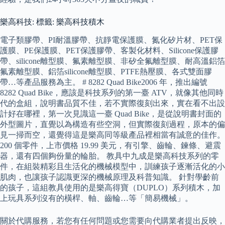
樂高科技: 標籤: 樂高科技積木
電子類膠帶、PI耐溫膠帶、抗靜電保護膜、氮化矽片材、PET保
護膜、PE保護膜、PET保護膠帶、客製化材料、Silicone保護膠
帶、silicone離型膜、氟素離型膜、非矽全氟離型膜、耐高溫鋁箔
氟素離型膜、鋁箔silicone離型膜、PTFE熱壓膜、各式雙面膠
帶…等產品服務為主。 # 8282 Quad Bike2006 年，推出編號
8282 Quad Bike，應該是科技系列的第一臺 ATV，就像其他同時
代的盒組，說明書品質不佳，若不實際復刻出來，實在看不出設
計好在哪裡，第一次見識這一臺 Quad Bike，是從說明書封面的
外型圖片，直覺以為構造有些空洞，但實際復刻過程，原本的偏
見一掃而空，還覺得這是樂高同等級產品裡相當有誠意的佳作。
200 個零件，上市價格 19.99 美元，有引擎、齒輪、鍊條、避震
器，還有四個夠份量的輪胎。 教具中九成是樂高科技系列的零
件，在組裝精彩且生活化的機械模型中，訓練孩子逐漸活化的小
肌肉，也讓孩子認識更深的機械原理及科普知識。 針對學齡前
的孩子，這組教具使用的是樂高得寶（DUPLO）系列積木，加
上玩具系列沒有的橫桿、軸、齒輪…等「簡易機械」。
關於代購服務，若您有任何問題或您需要向代購業者提出反映，