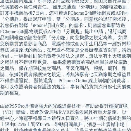
運送及國內運送）所導致之商品毀損或滅失，應由您自行承擔，
代購業者不負任何責任。 如果您通過『分期趣』的審核並收到
訂閱手機商品後7日內，您可透過PChome 24h購物網頁或APP向
『分期趣』提出退訂申請，當『分期趣』同意您的退訂需求後，
若您仍有選擇『iPhone訂閱方案』的需求，則需請您重新透過
PChome 24h購物網頁或APP向『分期趣』提出申請，退訂或商
品相關權益須請您依照『分期趣』向您揭露之規定為準。 如果
您所購買的是影音商品、電腦軟體或個人衛生用品等一經拆封即
無法回復原狀的商品，在您還不確定是否要辦理退貨以前，請勿
拆封，一經拆封則依消費者保護法之規定，無法享有七天猶豫期
之權益且不得辦理退貨。 如果您所購買的商品是屬於易於腐敗
之商品、保存期限較短之商品、客製化商品、報紙、期刊、雜
誌，依據消費者保護法之規定，將無法享有七天猶豫期之權益且
不得辦理退貨。 關於退貨： PChome Online線上購物的消費者，
都可以依照消費者保護法的規定，享有商品貨到次日起七天猶豫
期的權益。
由於PS5 Pro具備更強大的光線追蹤技術，有助於提升虛擬實境
（VR）體驗，因此對索尼強化VR市場佈局具有重大意義。 財
經中心／陳冠宇報導日本銀行20日宣佈，將10年期公債殖利率的
上限由0.25%上調至0.5%，帶動日圓飆升，消息一出震撼市場！
對此，財信傳媒董事長謝金河指出，這是日本貨幣政策幾十年的