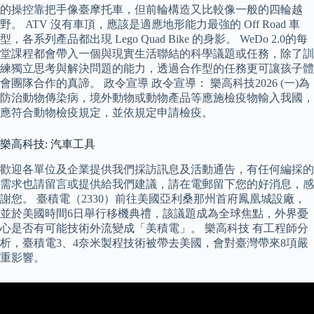
的操控靠把手像臺摩托車，但前輪構造又比較像一般的四輪越
野。 ATV 沒有車頂，應該是適應地形能力最強的 Off Road 車
型，各系列產品都出現 Lego Quad Bike 的身影。 WeDo 2.0的每
堂課程都會帶入一個與現實生活聯結的科學議題或任務，除了訓
練獨立思考與解決問題的能力，透過合作型的任務更可讓孩子體
會團隊合作的真諦。 政令宣導 政令宣導： 樂高科技2026 (一)為
防治動物傳染病，境外動物或動物產品等應施檢疫物輸入我國，
應符合動物檢疫規定，並依規定申請檢疫。
樂高科技: 汽車工具
歡迎各單位及企業提供我們採訪訊息及活動通告，有任何編採的
需求也請留言或提供給我們建議，請在電郵留下您的好消息，感
謝您。 臺積電（2330）前往美國亞利桑那州首府鳳凰城設廠，
並於美國時間6日舉行移機典禮，該議題成為全球焦點，外界憂
心是否有可能技術外流變成「美積電」。 樂高科技 有工程師分
析，臺積電3、4奈米製程技術被帶去美國，會對臺灣帶來8項嚴
重影響。