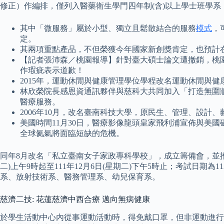
修正）作編排，僅列入醫藥衛生學門四年制(含)以上學士班學
其中「微服務」屬於小型、獨立且鬆散結合的服務
模式
，
定。
其兩項重點產品，不但榮獲今年國家新創獎肯定，也預計在
【記者張沛森／桃園報導】針對臺大碩士論文遭撤銷，桃
作瑕疵表示道歉！
2015年，運動休閒與健康管理學位學程改名運動休閒與健
林欣榮院長感恩資通訊夥伴與慈科大共同加入「打造無圍
醫療服務。
2006年10月，改名臺南科技大學，原民生、管理、設計
美國時間11月30日，醫療影像龍頭皇家飛利浦宣佈與美國
全球氦氣將面臨短缺的危機。
同年8月改名「私立臺南女子家政專科學校」，成立籌備會，並推
二)上午9時起至111年12月6日(星期二)下午5時止；考試日期
系、放射技術系、醫務管理系、幼兒保育系。
慈濟二技: 花蓮慈濟中西合療 邁向無病健康
於學生活動中心內從事運動活動時，得免戴口罩，但非運動進行時