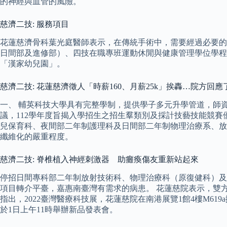
的神經與血管的風險。
慈濟二技: 服務項目
花蓮慈濟骨科葉光庭醫師表示，在傳統手術中，需要經過必要的
日間部及進修部）、四技在職專班運動休閒與健康管理學位學程
「漢家幼兒園」。
慈濟二技: 花蓮慈濟徵人「時薪160、月薪25k」挨轟…院方回應
一、 輔英科技大學具有完整學制，提供學子多元升學管道，師資優
議，112學年度旨揭入學招生之招生羣類別及採計技藝技能競賽
兒保育科、夜間部二年制護理科及日間部二年制物理治療系、放射技術
纖維化的嚴重程度。
慈濟二技: 脊椎植入神經刺激器 助癱瘓傷友重新站起來
停招日間專科部二年制放射技術科、物理治療科（原復健科）及
項目轉介平臺，嘉惠南臺灣有需求的病患。 花蓮慈院表示，雙
指出，2022臺灣醫療科技展，花蓮慈院在南港展覽1館4樓M6
於1日上午11時舉辦新品發表會。