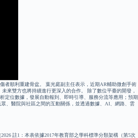
傷者順利重建骨盆。 葉光庭副主任表示，近期AR輔助微創手術
，未來雙方也將持續進行更深入的合作。 除了數位平臺的開發，
註、分析定位數據，發展自動報到、即時引導、服務分流等應用；預期
眾、醫院與社區之間的互動關係，並透過數據、AI、網路、雲
6 註1：本表依據2017年教育部之學科標準分類架構（第5次