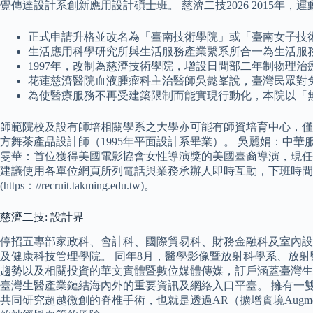
覺傳達設計系創新應用設計碩士班。 慈濟二技2026 2015
正式申請升格並改名為「臺南技術學院」或「臺南女子技
生活應用科學研究所與生活服務產業繫系所合一為生活服
1997年，改制為慈濟技術學院，增設日間部二年制物理
花蓮慈濟醫院血液腫瘤科主治醫師吳懿峯說，臺灣民眾對
為使醫療服務不再受建築限制而能實現行動化，本院以「無
師範院校及設有師培相關學系之大學亦可能有師資培育中心，僅擇一列入
方舞茶產品設計師（1995年平面設計系畢業）。 吳麗娟：中
雯華：首位獲得美國電影協會女性導演獎的美國臺裔導演，現任
建議使用各單位網頁所列電話與業務承辦人即時互動，下班時間亦可
(https：//recruit.takming.edu.tw)。
慈濟二技: 設計界
停招五專部家政科、會計科、國際貿易科、財務金融科及室內設
及健康科技管理學院。 同年8月，醫學影像暨放射科學系、放
趨勢以及相關投資的華文實體暨數位媒體傳媒，訂戶涵蓋臺灣生
臺灣生醫產業鏈結海內外的重要資訊及網絡入口平臺。 擁有一
共同研究超越微創的脊椎手術，也就是透過AR（擴增實境Augme