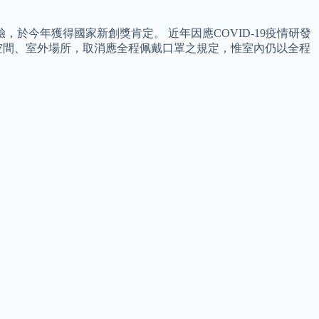
驗，於今年獲得國家新創獎肯定。 近年因應COVID-19疫情研發
空間、室外場所，取消應全程佩戴口罩之規定，惟室內仍以全程