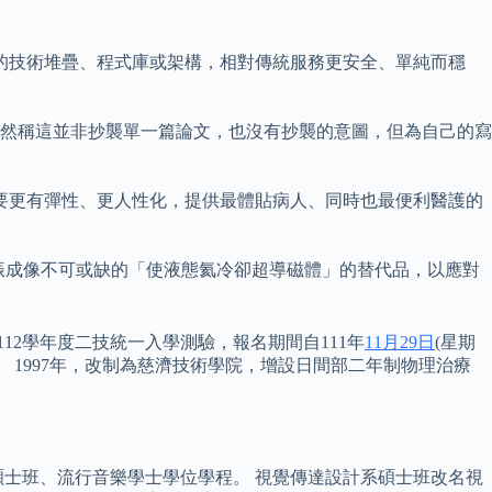
的技術堆疊、程式庫或架構，相對傳統服務更安全、單純而穩
，然稱這並非抄襲單一篇論文，也沒有抄襲的意圖，但為自己的寫
要更有彈性、更人性化，提供最體貼病人、同時也最便利醫護的
磁共振成像不可或缺的「使液態氦冷卻超導磁體」的替代品，以應對
12學年度二技統一入學測驗，報名期間自111年
11月29日
(星期
事項。 1997年，改制為慈濟技術學院，增設日間部二年制物理治療
碩士班、流行音樂學士學位學程。 視覺傳達設計系碩士班改名視