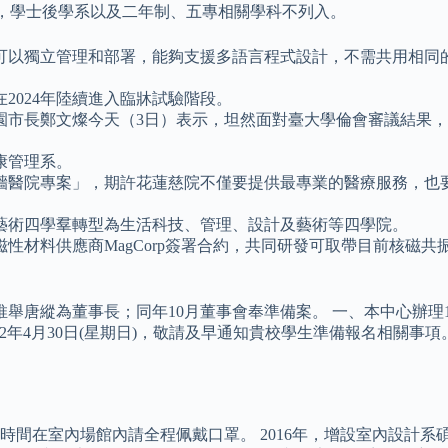
系，學士後學系以及二年制、五專相關學科不列入。
可以獨立管理和部署，能夠支援多語言程式設計，不需共用相同
2024年陸續進入臨牀試驗階段。
園市長鄭文燦今天（3日）表示，坦然面對臺大學倫會審議結果
康管理系。
牆醫院專案」，期許花蓮慈院不僅要提供最專業的醫療服務，也
、藝術四學羣轉型為生活科技、管理、設計及藝術等四學院。
磁性材料供應商MagCorp簽署合約，共同研發可取帶目前核
舉唐縱為董事長；同年10月董事會奉準備案。 一、本中心辦理1
為112年4月30日(星期日)，敬請及早通知貴校學生準備報名相關
間在室內場館內請全程佩戴口罩。 2016年，增設室內設計系