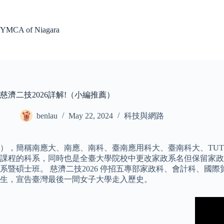
Skip
to
content
YMCA of Niagara
慈濟二技2026詳解!（小編推薦）
benlau
May 22, 2024
科技與網路
），簡稱南應大、南應、南科、臺南應用科大、臺南科大、TU
課程的科系，同時也是全臺大學院校中更改家政系名但保留家政
系暨碩士班。 慈濟二技2026 停招五專部家政科、會計科、國
生，宣告臺灣最後一間女子大學走入歷史。