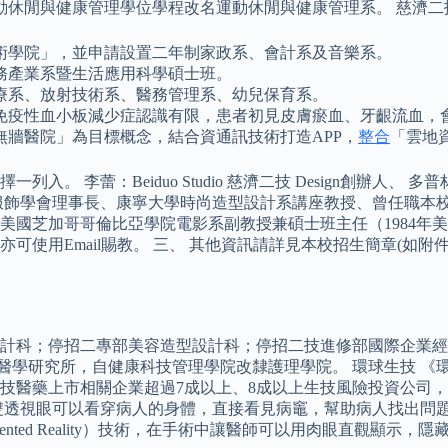
年，運動休閒與健康管理學位學程改名運動休閒與健康管理系。 慈濟
術學院」，並申請設置二年制家政系、會計系及音樂系。
務產業系暨生活應用科學碩士班。
治療系、放射技術系、醫務管理系、幼兒保育系。
免疫性血小板減少症認識有限，患者初見皮膚瘀血、牙齦流血，
牆醫院」為目標概念，結合資通訊技術打造APP，
整合
「雲地
。 李蕾：Beiduo Studio 慈濟二技 Design創辦人
華服飾學會理事長、康寧大學時尚造型設計系講座教授、曾任職本校
美國芝加哥哥倫比亞學院電影系副教授兼碩士班主任（1984年
使用Email賜教。 三、 其他資訊請詳見本校招生簡章(如附件
計科；停招二專部美容造型設計科；停招二技進修部國際企業經營
射醫學研究所，自健康科技管理學院改隸護理學院。 環球生技 
技醫藥上市相關企業超過7成以上、8成以上生技風險投資公司
雙透視眼可以看穿病人的身體，直接看見病竈，幫助病人找出問
nted Reality）技術，在手術中讓醫師可以用肉眼直觀顯