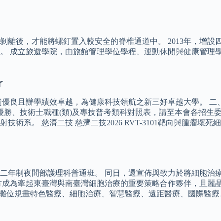
剝離後，才能將螺釘置入較安全的脊椎通道中。 2013年，增
。 成立旅遊學院，由旅館管理學位學程、運動休閒與健康管理學
了
良且辦學績效卓越，為健康科技領航之新三好卓越大學。 二、 各
優勝、技術士職種(類)及專技普考類科對照表，請至本會各招生
系。 慈濟二技 慈濟二技2026 RVT-3101靶向與腫瘤壞死
二年制夜間部護理科普通班。 同日，還宣佈與致力於將細胞治
方成為牽起東臺灣與南臺灣細胞治療的重要策略合作夥伴，且麗晶
19a攤位規畫特色醫療、細胞治療、智慧醫療、遠距醫療、國際醫