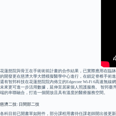
花蓮慈院與骨王在手術術前計畫的合作結果，已實際應用在臨牀上
的開發更在慈濟大學大體模擬醫學中心進行，在鎖定脊椎手術進
還有智邦科技在花蓮慈院院內佈立的Edgecore Wi-Fi 
未來更可進一步活用數據，延伸至居家個人照護服務。 智邦臺
端的串聯融合，打造一個開放且具有溫度的醫療服務空間。
慈濟二技: 日間部二技
各科目前已開書單如附件，部分課程用書待任課老師開出後更新並加