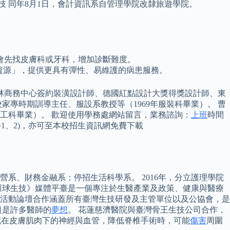
二技 同年8月1日，會計資訊系自管理學院改隸旅遊學院。
會先找皮膚科或牙科，增加診斷難度。
資源」，提供更具有彈性、易維護的病患服務。
、 多普林商務中心簽約裝潢設計師、德國紅點設計大獎得獎設計師、東
家專時期訓導主任、服設系教授等（1969年服裝科畢業）。 曹
美工科畢業）。 歡迎使用學務處網站留言，業務諮詢：
上班
時間
1、2)，亦可至本校招生資訊網免費下載
系、財務金融系；停招生活科學系。 2016年，分立護理學院
《環球生技》媒體平臺是一個專注於生醫產業及政策、健康與醫療
，活動論壇合作涵蓋所有臺灣生技研發及主管單位以及公協會，是
題是許多醫師的
夢想
。 花蓮慈濟醫院與臺灣骨王生技公司合作，
示，隱藏在皮膚肌肉下的神經與血管，降低脊椎手術時，可能
傷害
周圍