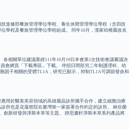
設四技進修部餐旅管理學位學程、養生休閒管理學位學程（含四技
位學程及餐旅管理學位學程組成。 同年10月，漢家幼稚園改名
相關單位建議業經111年10月19日本會第1次技術會議審議決
委員會網頁「下載專區」下載。 停招日間部另二年制護理科、幼
細胞因子相關的受體TL1A，研究已顯示，抑制TL1A可調節發炎和
療應用於醫美美容領域的高雄麗晶診所攜手合作，建立細胞治療
診所也是花蓮慈院在臺灣第一家簽署合作約定的診所。 林欣榮
療、創新研發與淨斯本草等主題。 靜思書軒淨斯本草系列產品將