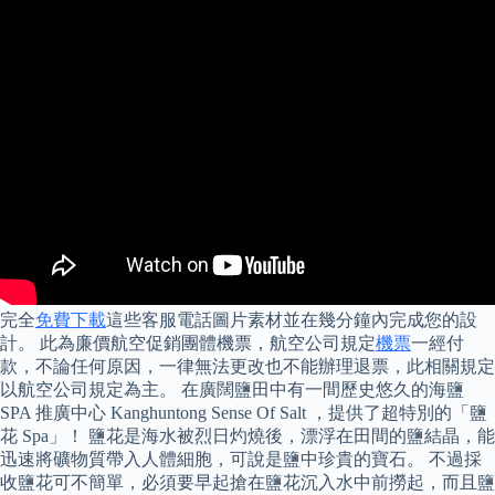
完全
免費下載
這些客服電話圖片素材並在幾分鐘內完成您的設
計。 此為廉價航空促銷團體機票，航空公司規定
機票
一經付
款，不論任何原因，一律無法更改也不能辦理退票，此相關規定
以航空公司規定為主。 在廣闊鹽田中有一間歷史悠久的海鹽
SPA 推廣中心 Kanghuntong Sense Of Salt ，提供了超特別的「鹽
花 Spa」！ 鹽花是海水被烈日灼燒後，漂浮在田間的鹽結晶，能
迅速將礦物質帶入人體細胞，可說是鹽中珍貴的寶石。 不過採
收鹽花可不簡單，必須要早起搶在鹽花沉入水中前撈起，而且鹽