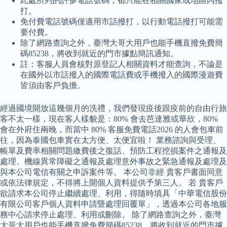
此處所列的許多電話號碼，都只能在相關國家或地區內撥
打。
免付費電話號碼僅適用市話撥打，以行動電話撥打可能需
要付費。
除了網路查詢之外，臺灣大哥大用戶也能手機直撥免費簡
碼85238，將收到就近的門市據點簡訊通知。
註：客服人員會核對原登記人相關資料才能查詢，不論是
在國外以市話撥入的國際電話費或手機撥入的國際漫遊費
皆須由客戶負擔。
經過國境開放這幾個月的洗禮，我們發現疫後跟疫前的自由行旅
客不太一樣，現在客人樣貌是：80% 會去芭達雅或華欣，80%
會在外府住兩晚，而當中 80% 客服免費電話2026 的人會包車前
往，因為泰國包車實在太方便、太便宜啦！ 業務諮詢與受理、
帳單及費率相關問題繳費後之復話、預防工程挖損案件之通報及
處理、機線異常障礙之通報及處理意外事故之緊急通報及處理及
與本公司電信有關之申訴案件等。 本公司非經 貴客戶書面同意
或依法律規定，不得將上開個人資料提供予第三人。 若 貴客戶
欲請求本公司停止繼續處理、利用，得隨時填具「中華電信股份
有限公司客戶個人資料申請暨處理回覆單」，透過本公司各地服
務中心請求停止處理、利用或刪除。 除了網路查詢之外，臺灣
大哥大用戶也能手機直撥免費簡碼85238，將收到就近的門市據