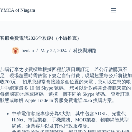
Skip
to
YMCA of Niagara
content
客服免費電話2026全攻略!（小編推薦）
benlau
May 22, 2024
科技與網路
加購行李之收費標準根據回程航班日期訂定，若公斤數購買不
足，現場超重時需依當下規定自行付費，現場超重每公斤將被加
收700元。 如果您經常會接聽多個位置的來電，您可以在您的帳
戶中綁定最多 10 個 Skype 號碼。 您可以針對經常會接聽來電的
每個國家/地區或區碼，選擇一個不同的 Skype 號碼。 查看訂單
狀態或瞭解 Apple Trade In 客服免費電話2026 換購方案。
中華電信客服專線分為9大類，其中包含ADSL、光世代、
HiNet、市話業務、手機業務、MOD業務、物聯網智慧型
網路、企業客戶以及其他行政服務等。