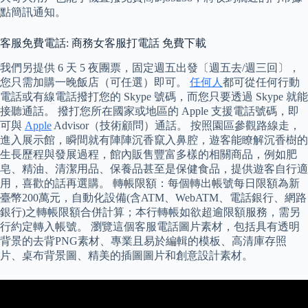
點簡訊通知。
客服免費電話: 商務女客服打電話 免費下載
我們另提供 6 天 5 夜團票，固定週五出發〔週五去/週三回〕，
您只需加購一晚飯店（可任選）即可。
任何人
都可從任何行動
電話或有線電話撥打您的 Skype 號碼，而您只要透過 Skype 就能
接聽通話。 撥打您所在國家或地區的 Apple 支援電話號碼，即
可與
Apple
Advisor（技術顧問）通話。 按照園區參觀路線走，
進入展示館，瞬間就有陣陣沉香竄入鼻腔，遊客能瞭解沉香樹的
生長歷程與發展過程，館內販售豐富多樣的相關商品，例如肥
皂、精油、清潔用品、保養品甚至是保健食品，提供遊客自行適
用，喜歡的話再選購。 轉帳限額：每個轉出帳號每日限額為新
臺幣200萬元，自動化設備(含ATM、WebATM、電話銀行、網路
銀行)之轉帳限額合併計算；本行轉帳如欲超逾限額服務，需另
行約定轉入帳號。 瀏覽這個客服電話圖片素材，包括具有透明
背景的去背PNG素材、專業且易於編輯的模板、高清庫存照
片、桌布背景圖、精美的插圖圖片和創意設計素材。