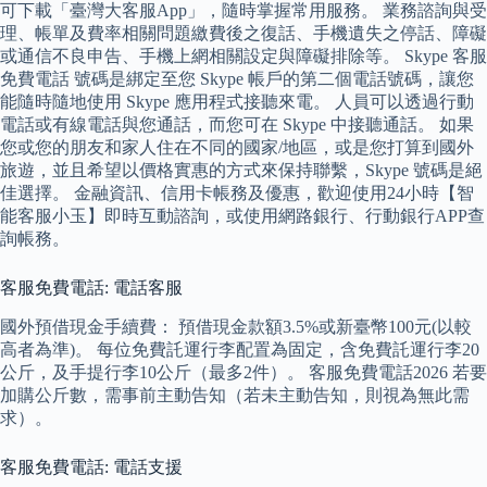
可下載「臺灣大客服App」，隨時掌握常用服務。 業務諮詢與受
理、帳單及費率相關問題繳費後之復話、手機遺失之停話、障礙
或通信不良申告、手機上網相關設定與障礙排除等。 Skype 客服
免費電話 號碼是綁定至您 Skype 帳戶的第二個電話號碼，讓您
能隨時隨地使用 Skype 應用程式接聽來電。 人員可以透過行動
電話或有線電話與您通話，而您可在 Skype 中接聽通話。 如果
您或您的朋友和家人住在不同的國家/地區，或是您打算到國外
旅遊，並且希望以價格實惠的方式來保持聯繫，Skype 號碼是絕
佳選擇。 金融資訊、信用卡帳務及優惠，歡迎使用24小時【智
能客服小玉】即時互動諮詢，或使用網路銀行、行動銀行APP查
詢帳務。
客服免費電話: 電話客服
國外預借現金手續費： 預借現金款額3.5%或新臺幣100元(以較
高者為準)。 每位免費託運行李配置為固定，含免費託運行李20
公斤，及手提行李10公斤（最多2件）。 客服免費電話2026 若要
加購公斤數，需事前主動告知（若未主動告知，則視為無此需
求）。
客服免費電話: 電話支援