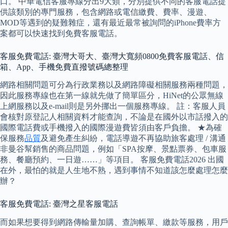
口。 中華電信客服專線分出9大類，分別提供不同的客服電話提
供該類別的專門服務，包含網路或電信繳費、費率、漫遊、
MOD等遇到的疑難雜症，還有最近最常被詢問的iPhone費率方
案都可以快速找到免費客服電話。
客服免費電話: 臺灣大哥大、臺灣大寬頻0800免費客服電話、信
箱、App、手機免費直撥號碼總整理
網路相關問題可分為行政業務以及網路障礙相關服務兩種問題，
因此服務專線也在第一線就先做了簡單區分，HiNet的公眾無線
上網服務以及e-mail則是另外挪出一個服務專線。 註：客服人員
會核對原登記人相關資料才能查詢，不論是在國外以市話撥入的
國際電話費或手機撥入的國際漫遊費皆須由客戶負擔。 ★為確
保服務
品質
及避免產生糾紛，電話導遊不再協助旅客處理 / 溝通
非曼谷幫銷售的商品問題，例如「SPA按摩、景點票券、包車服
務、餐廳預約、一日遊……」等項目。 客服免費電話2026 出國
在外，最怕的就是人生地不熟，遇到事情不知道該怎麼處理怎麼
辦？
客服免費電話: 臺灣之星客服電話
而如果想要得到網路傳輸量加購、查詢帳單、繳款等服務，用戶