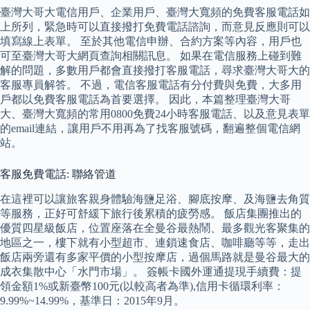
臺灣大哥大電信用戶、企業用戶、臺灣大寬頻的免費客服電話如
上所列，緊急時可以直接撥打免費電話諮詢，而意見反應則可以
填寫線上表單。 至於其他電信申辦、合約方案等內容，用戶也
可至臺灣大哥大網頁查詢相關訊息。 如果在電信服務上碰到難
解的問題，多數用戶都會直接撥打客服電話，尋求臺灣大哥大的
客服專員解答。 不過，電信客服電話有分付費與免費，大多用
戶都以免費客服電話為首要選擇。 因此，本篇整理臺灣大哥
大、臺灣大寬頻的常用0800免費24小時客服電話、以及意見表單
的email連結，讓用戶不用再為了找客服號碼，翻遍整個電信網
站。
客服免費電話: 聯絡管道
在這裡可以讓旅客親身體驗海鹽足浴、腳底按摩、及海鹽去角質
等服務，正好可舒緩下旅行後累積的疲勞感。 飯店集團推出的
優質四星級飯店，位置座落在全曼谷最熱鬧、最多觀光客聚集的
地區之一，樓下就有小型超市、連鎖速食店、咖啡廳等等，走出
飯店兩旁還有多家平價的小型按摩店，過個馬路就是曼谷最大的
成衣集散中心「水門市場」。 簽帳卡國外運通提現手續費：提
領金額1%或新臺幣100元(以較高者為準),信用卡循環利率：
9.99%~14.99%，基準日：2015年9月。