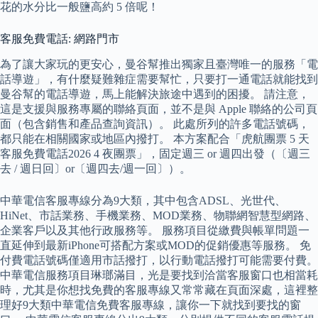
花的水分比一般鹽高約 5 倍呢！
客服免費電話: 網路門市
為了讓大家玩的更安心，曼谷幫推出獨家且臺灣唯一的服務「電
話導遊」，有什麼疑難雜症需要幫忙，只要打一通電話就能找到
曼谷幫的電話導遊，馬上能解決旅途中遇到的困擾。 請注意，
這是支援與服務專屬的聯絡頁面，並不是與 Apple 聯絡的公司頁
面（包含銷售和產品查詢資訊）。 此處所列的許多電話號碼，
都只能在相關國家或地區內撥打。 本方案配合「虎航團票 5 天
客服免費電話2026 4 夜團票」，固定週三 or 週四出發（〔週三
去 / 週日回〕or〔週四去/週一回〕）。
中華電信客服專線分為9大類，其中包含ADSL、光世代、
HiNet、市話業務、手機業務、MOD業務、物聯網智慧型網路、
企業客戶以及其他行政服務等。 服務項目從繳費與帳單問題一
直延伸到最新iPhone可搭配方案或MOD的促銷優惠等服務。 免
付費電話號碼僅適用市話撥打，以行動電話撥打可能需要付費。
中華電信服務項目琳瑯滿目，光是要找到洽當客服窗口也相當耗
時，尤其是你想找免費的客服專線又常常藏在頁面深處，這裡整
理好9大類中華電信免費客服專線，讓你一下就找到要找的窗