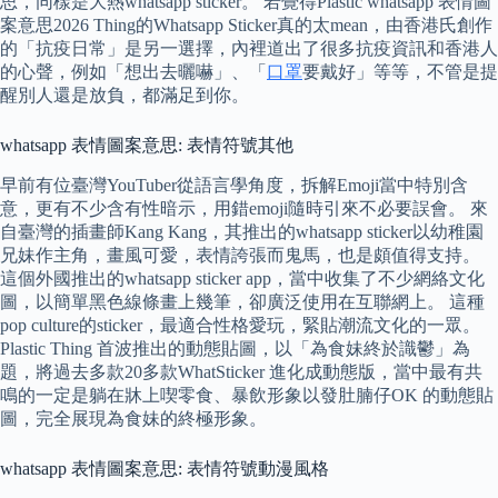
思，同樣是大熱whatsapp sticker。 若覺得Plastic whatsapp 表情圖
案意思2026 Thing的Whatsapp Sticker真的太mean，由香港氏創作
的「抗疫日常」是另一選擇，內裡道出了很多抗疫資訊和香港人
的心聲，例如「想出去曬嚇」、「
口罩
要戴好」等等，不管是提
醒別人還是放負，都滿足到你。
whatsapp 表情圖案意思: 表情符號其他
早前有位臺灣YouTuber從語言學角度，拆解Emoji當中特別含
意，更有不少含有性暗示，用錯emoji隨時引來不必要誤會。 來
自臺灣的插畫師Kang Kang，其推出的whatsapp sticker以幼稚園
兄妹作主角，畫風可愛，表情誇張而鬼馬，也是頗值得支持。
這個外國推出的whatsapp sticker app，當中收集了不少網絡文化
圖，以簡單黑色線條畫上幾筆，卻廣泛使用在互聯網上。 這種
pop culture的sticker，最適合性格愛玩，緊貼潮流文化的一眾。
Plastic Thing 首波推出的動態貼圖，以「為食妹終於識鬱」為
題，將過去多款20多款WhatSticker 進化成動態版，當中最有共
鳴的一定是躺在牀上喫零食、暴飲形象以發肚腩仔OK 的動態貼
圖，完全展現為食妹的終極形象。
whatsapp 表情圖案意思: 表情符號動漫風格