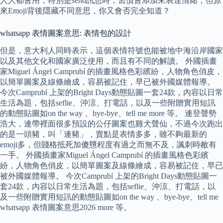
人人都會用，特別是send訊息時，習慣會添加來表達情緒，但原
來Emoji背後隱藏不同意思，你又會否完全知道？
whatsapp 表情圖案意思: 表情包的設計
但是，意大利人同時表示，這個表情符號也能被地中海沿岸國家
以及其他文化和國家廣泛使用，而且有不同的解讀。 外國插畫
家Miguel Ángel Camprubí 的插畫風格色彩繽紛，人物角色俏皮，
以簡單圖案及線條繪成，容易被記住，早已被外國媒體報導。
今次Camprubí 上架的Bright Days動態貼圖一套24款，內容以日常
生活為題，包括seflie、沖涼、打電話，以及一些附贈實用短訊
的動態貼圖如on the way 、bye-bye、tell me more 等。 連登聲勢
浩大，連帶裡面很多預設的公仔圖案也雞犬聲仙，不過今次跑出
的是一頭豬，叫「連豬」，賣點是表情多多，雖不夠最新的
emoji多，但賤格抵死加傻戇程度有過之而無不及，諷刺時敝有
一手。 外國插畫家Miguel Ángel Camprubí 的插畫風格色彩繽
紛，人物角色俏皮，以簡單圖案及線條繪成，容易被記住，早已
被外國媒體報導。 今次Camprubí 上架的Bright Days動態貼圖一
套24款，內容以日常生活為題，包括seflie、沖涼、打電話，以
及一些附贈實用短訊的動態貼圖如on the way 、bye-bye、tell me
whatsapp 表情圖案意思2026 more 等。