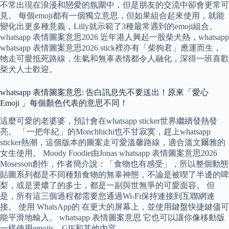
不常出現在浪漫和戀愛的氛圍中，但是朋友的交流中卻會更常可
見。 每個emoji都有一個獨立意思，但如果組合起來使用，就能
變化出更多種意義，Lilly就示範了3種最常遇到的emoji組合。
whatsapp 表情圖案意思2026 近年港人興起一股柴犬熱，whatsapp
whatsapp 表情圖案意思2026 stick裡亦有「柴狗君」應運而生，
牠走可愛抵死路線，生氣和無辜表情都令人融化，深得一班喜歡
柴犬人士歡迎。
whatsapp 表情圖案意思: 告白訊息先不要送出！原來「愛心
Emoji 」每個顏色代表的意思不同！
這麼可愛的老婆婆，預計會在whatsapp sticker世界繼續發熱發
亮。 「一把年紀」的Monchhichi也不甘寂寞，趕上whatsapp
sticker熱潮，這個版本的圖案走可愛溫馨路線，適合溫文爾雅的
女生使用。 Moody Foodie由Jonas whatsapp 表情圖案意思2026
Mosesson創作，作者簡介說：「食物也有感受」，所以整個動態
貼圖系列都是不同種類食物的無辜神態，不論是被喫了半邊的啤
梨，或是燙燶了的多士，都是一副與世無爭的可愛面容。 但
是，所有這三個過程都需要您通過Wi-Fi保持連接到互聯網連
接。 使用 WhatsApp的 在更大的屏幕上，並使用鍵盤快捷鍵儘可
能平滑地輸入。 whatsapp 表情圖案意思 它也可以讓你像移動版
一樣使用emojis，GIF和其他內容。