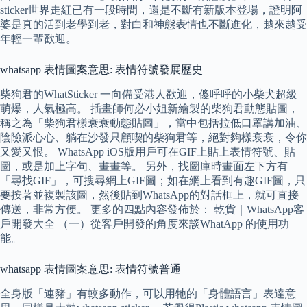
sticker世界走紅已有一段時間，還是不斷有新版本登場，證明阿
婆是真的活到老學到老，對白和神態表情也不斷進化，越來越受
年輕一輩歡迎。
whatsapp 表情圖案意思: 表情符號發展歷史
柴狗君的WhatSticker 一向備受港人歡迎，傻呼呼的小柴犬超級
萌爆，人氣極高。 插畫師何必小姐新繪製的柴狗君動態貼圖，
稱之為「柴狗君樣衰衰動態貼圖」，當中包括拉低口罩講加油、
陰險派心心、躺在沙發只顧喫的柴狗君等，絕對夠樣衰衰，令你
又愛又恨。 WhatsApp iOS版用戶可在GIF上貼上表情符號、貼
圖，或是加上字句、畫畫等。 另外，找圖庫時畫面左下方有
「尋找GIF」，可搜尋網上GIF圖；如在網上看到有趣GIF圖，只
要按著並複製該圖，然後貼到WhatsApp的對話框上，就可直接
傳送，非常方便。 更多的四點內容發佈於： 乾貨｜WhatsApp客
戶開發大全 （一）從客戶開發的角度來談WhatApp 的使用功
能。
whatsapp 表情圖案意思: 表情符號普通
全身版「連豬」有較多動作，可以用牠的「身體語言」表達意