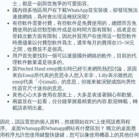
士，都是一副與世無爭的可愛面容。
國內很多地區用戶在下載WhatsApp並安裝後，卻發現無法
連接網絡，爲何會出現這種狀況呢?
有些軟件需要付費，有些軟件是免費使用的，總體而言免
費使用的這些類型軟件或是在時間方面有限制，或者是在
登錄次數方面有限制，因此外貿用戶在使用這一類型軟件
時應儘量以付費型軟件爲主，通常每月的費用在15~30元
之間，收費並不是很高。
用戶首先要找到一個可以連接國外網絡的軟件，目前的代
理軟件數量還是很多的。
當Pinched Hand emoji推出時已經引來網民熱烈討論，原因
來自Emoji所代表的意思令人想入非非，Lilly表示雖然此
emoji代表「小(small)」的意思，但後來被演變成指向男性
性器官尺寸迷你的意思。
黃色心心大多會用在朋友上，大多是表達著關心和歡樂。
兩篇並在一起看，分分鐘掌握最精要的內容.歡迎轉載，轉
載請表明出處。
因此，請設置您的個人資料，然後開始在PC上使用該應用程
序。 桌面Whatsapp和Whatsapp網站有什麼區別？ 獨立的桌面應
用程序允許您使用鍵盤快捷鍵，您可以像使用機器上的其他任何