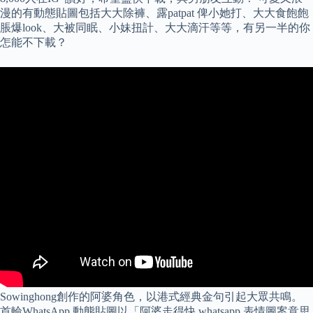
漫的有動態貼圖包括大大除褲、露patpat 俾小她打、大大食飽飽
脹爆look、大被同眠、小妹扭計、大大滴汗等等，有另一半的你
怎能不下載？
Sowinghong創作的阿婆角色，以港式經典金句引起大眾共鳴。
首輪WhatsApp 動態貼圖以「阿婆走得快 whatsapp 表情圖案意思