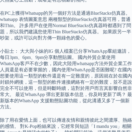
在PC上獲得Whatsapp的另一個好方法是通過BlueStacks仿真器。
whatsapp 表情圖案意思 兩種類型的BlueStacks仿真器可用，普通
和Thin。 許多用戶在使用Normal BlueStacks仿真器時都遇到了問
題，所以我們建議您使用Thin BlueStacks仿真器。 如果跟另一半
吵架，或許可以向對方傳一顆綠色的愛心。
小貼士： 大大與小妹的IG 個人檔案已分享WhatsApp羣組邀請，
每日3pm、6pm、9pm分享動態貼圖。 國內外貿企業使用
WhatsApp客戶不在少數，因此大陸用whatsapp方法外貿企業工作
人員還是有必要掌握的，國內使用WhatsApp是否困難呢? 在國內
想要使用這一類型的軟件還是有一定難度的，原因就在於在國內
封鎖外網後，這一類型的軟件連接網絡有一定的難度，並不是說
完全不可以使用，但是時斷時續，這對於用戶而言其影響自然非
常大。 最近WhatsApp 彈出更新版本信息，你及時更新了嗎？ 最
新版本的WhatsApp 支援動態貼圖功能，從此溝通又多了一個新
方法。
除了用在愛情上面，也可以傳達友情和親情彼此之間濃厚、熱絡
的感情。 對K-Pop粉絲來說，它經常與短語「I mandu you」相關