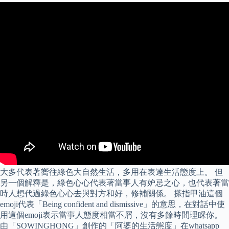
大多代表著嚮往綠色大自然生活，多用在表達生活態度上。 但
另一個解釋是，綠色心心代表著當事人有妒忌之心，也代表著當
時人想代過綠色心心去與對方和好，修補關係。 搽指甲油這個
emoji代表「Being confident and dismissive」的意思，在對話中使
用這個emoji表示當事人態度相當不屑，沒有多餘時間理睬你。
由「SOWINGHONG」創作的「阿婆的生活態度」在whatsapp