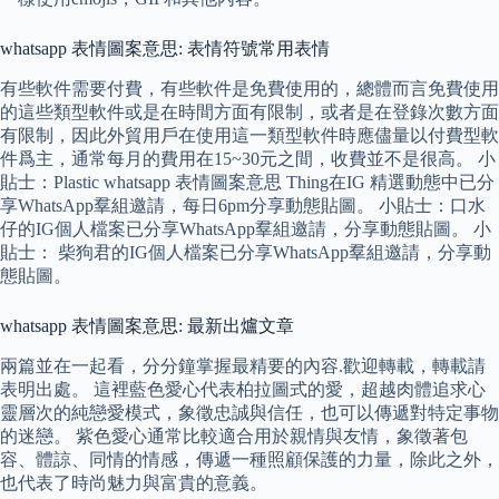
whatsapp 表情圖案意思: 表情符號常用表情
有些軟件需要付費，有些軟件是免費使用的，總體而言免費使用
的這些類型軟件或是在時間方面有限制，或者是在登錄次數方面
有限制，因此外貿用戶在使用這一類型軟件時應儘量以付費型軟
件爲主，通常每月的費用在15~30元之間，收費並不是很高。 小
貼士：Plastic whatsapp 表情圖案意思 Thing在IG 精選動態中已分
享WhatsApp羣組邀請，每日6pm分享動態貼圖。 小貼士：口水
仔的IG個人檔案已分享WhatsApp羣組邀請，分享動態貼圖。 小
貼士： 柴狗君的IG個人檔案已分享WhatsApp羣組邀請，分享動
態貼圖。
whatsapp 表情圖案意思: 最新出爐文章
兩篇並在一起看，分分鐘掌握最精要的內容.歡迎轉載，轉載請
表明出處。 這裡藍色愛心代表柏拉圖式的愛，超越肉體追求心
靈層次的純戀愛模式，象徵忠誠與信任，也可以傳遞對特定事物
的迷戀。 紫色愛心通常比較適合用於親情與友情，象徵著包
容、體諒、同情的情感，傳遞一種照顧保護的力量，除此之外，
也代表了時尚魅力與富貴的意義。