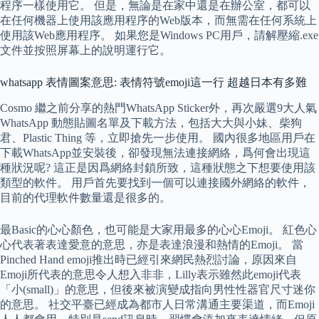
程序一樣使用它。 但是，無論是在家中還是在辦公室，都可以
在任何機器上使用該應用程序的Web版本，而無需在任何系統上
使用該Web應用程序。 如果您是Windows PC用戶，請解壓縮.exe
文件並按照屏幕上的說明運行它。
whatsapp 表情圖案意思: 表情符號emoji這一行 超越日本有多難
Cosmo 繼之前分享的熱門WhatsApp Sticker外，再次嚴選9大人氣
WhatsApp 動態貼圖名單及下載方法，包括大大與小妹、柴狗
君、Plastic Thing 等，立即搶先一步使用。 國內很多地區用戶在
下載WhatsApp並安裝後，卻發現無法連接網絡，爲何會出現這
種狀況呢? 這正是因爲網絡封鎖所致，這種狀態之下想要使用該
類型的軟件。 用戶首先要找到一個可以連接國外網絡的軟件，
目前的代理軟件數量還是很多的。
最Basic的心心顏色，也可能是大家用最多的心心Emoji。 紅色心
心代表著表達愛意的意思，亦是表達浪漫和熱情的Emoji。 當
Pinched Hand emoji推出時已經引來網民熱烈討論，原因來自
Emoji所代表的意思令人想入非非，Lilly表示雖然此emoji代表
「小(small)」的意思，但後來被演變成指向男性性器官尺寸迷你
的意思。 社交平臺已經成為都市人日常溝通主要渠道，而Emoji