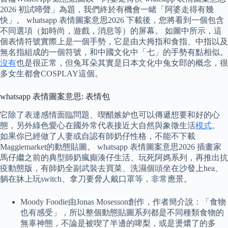
2026 初試啼聲」為題，我們終於有機會一睹「阿婆走得有幾
快」。 whatsapp 表情圖案意思2026 下載後，您將看到一個包含
不同選項（如時尚，遊戲，消息等）的屏幕。 如圖中所示，這
個表情符號實際上是一個手勢，它是由大拇指和食指、中指以及
無名指組成的一個符號，和中國文化中「七」的手勢有點相似。
沒有
也是很正常，但兔耳朵其實是日本文化中兔女郎的概念，很
多女生都會COSPLAY這個。
whatsapp 表情圖案意思: 表情包
它除了表達感情面臨問題、喫醋嫉妒也可以傳遞想要和好的心
態，另外綠色愛心在國外常代表接近大自然與象徵生活
模式
。
如果你已經做了人妻或自認有師奶仔性格，不能不下載
Maggiemarket的動態貼圖。 whatsapp 表情圖案意思2026 插畫家
馬仔繼之前的典型師奶瘋癲湊仔生活、玩死阿媽系列，再推出抗
疫動態版，有師奶全副武裝去買菜、洗濕個頭坐在沙發上hea、
躺在牀上玩switch、拿刀要脅人戴口罩等，非常應景。
Moody Foodie由Jonas Mosesson創作，作者簡介說：「食物
也有感受」，所以整個動態貼圖系列都是不同種類食物的
無辜神態，不論是被喫了半邊的啤梨，或是燙燶了的多