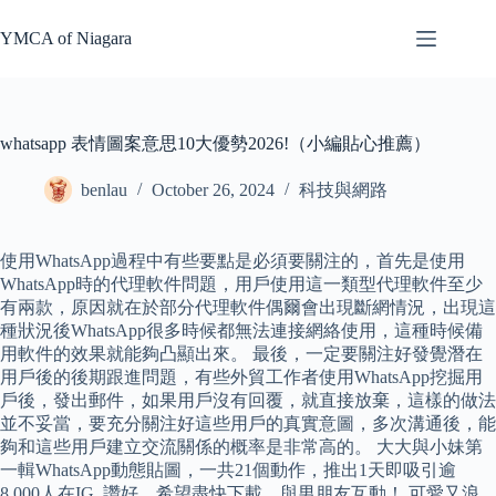
Skip
to
YMCA of Niagara
content
whatsapp 表情圖案意思10大優勢2026!（小編貼心推薦）
benlau
October 26, 2024
科技與網路
使用WhatsApp過程中有些要點是必須要關注的，首先是使用
WhatsApp時的代理軟件問題，用戶使用這一類型代理軟件至少
有兩款，原因就在於部分代理軟件偶爾會出現斷網情況，出現這
種狀況後WhatsApp很多時候都無法連接網絡使用，這種時候備
用軟件的效果就能夠凸顯出來。 最後，一定要關注好發覺潛在
用戶後的後期跟進問題，有些外貿工作者使用WhatsApp挖掘用
戶後，發出郵件，如果用戶沒有回覆，就直接放棄，這樣的做法
並不妥當，要充分關注好這些用戶的真實意圖，多次溝通後，能
夠和這些用戶建立交流關係的概率是非常高的。 大大與小妹第
一輯WhatsApp動態貼圖，一共21個動作，推出1天即吸引逾
8,000人在IG 讚好，希望盡快下載，與男朋友互動！ 可愛又浪