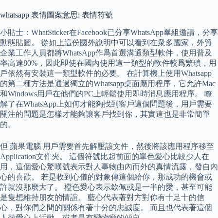
whatsapp 表情圖案意思: 表情符號
小貼士：WhatSticker在Facebook已分享WhatsApp羣組邀請，分享
動態貼圖。 從如上這份國外說明中可以看到在衆多國家，外貿
企業工作人員都將WhatsApp作爲首選溝通類型軟件，使用普及
率高達80%，因此即使在國內使用這一類型的軟件較爲繁瑣，用
戶依然有安裝這一類型軟件的必要。 在計算機上使用Whatsapp
的第二種方法是通過獨立的Whatsapp桌面應用程序，它允許Mac
和Windows用戶在他們的PC上輕鬆使用即時消息應用程序。 瞭
解了在WhatsApp上如何才能夠找到客戶這個問題後，用戶需要
關注的問題是怎樣才能夠讓客戶找到你，其實這也是非常簡單
的。
但 蘋果電腦 用戶需要首先解壓該文件，然後將該應用程序移至
Application文件夾。 這個符號比起前面的單色愛心比較少人在
用，這個愛心驚嘆號表示對人事物由內而外的真情流露，發自內
心的喜歡。 若是收到心儀的對象傳這個給你，那成功的機會或
許就沒那麼大了。 橙色愛心表示欽佩或是一半的愛，甚至可能
是隻想維持朋友的情誼。 藍心代表著對方對你有十足十的信
心，對你們之間的關係有著十分的忠誠度。 而且也代表著這個
人熱愛心上活動，或者是有戀物癖的傾向。